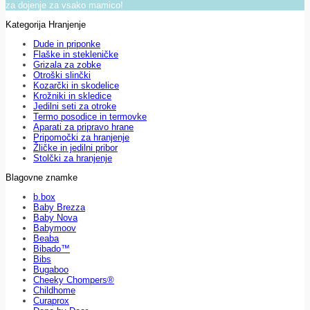
za dojenje za vsako mamico!
Kategorija Hranjenje
Dude in priponke
Flaške in stekleničke
Grizala za zobke
Otroški slinčki
Kozarčki in skodelice
Krožniki in skledice
Jedilni seti za otroke
Termo posodice in termovke
Aparati za pripravo hrane
Pripomočki za hranjenje
Žličke in jedilni pribor
Stolčki za hranjenje
Blagovne znamke
b.box
Baby Brezza
Baby Nova
Babymoov
Beaba
Bibado™
Bibs
Bugaboo
Cheeky Chompers®
Childhome
Curaprox