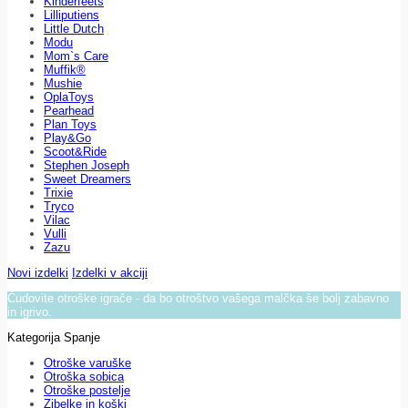
Kinderfeets
Lilliputiens
Little Dutch
Modu
Mom`s Care
Muffik®
Mushie
OplaToys
Pearhead
Plan Toys
Play&Go
Scoot&Ride
Stephen Joseph
Sweet Dreamers
Trixie
Tryco
Vilac
Vulli
Zazu
Novi izdelki
Izdelki v akciji
Čudovite otroške igrače - da bo otroštvo vašega malčka še bolj zabavno
in igrivo.
Kategorija Spanje
Otroške varuške
Otroška sobica
Otroške postelje
Zibelke in koški