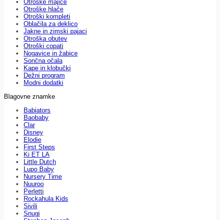
Otroške majice
Otroške hlače
Otroški kompleti
Oblačila za deklico
Jakne in zimski pajaci
Otroška obutev
Otroški copati
Nogavice in žabice
Sončna očala
Kape in klobučki
Dežni program
Modni dodatki
Blagovne znamke
Babiators
Baobaby
Clar
Disney
Elodie
First Steps
Ki ET LA
Little Dutch
Lupo Baby
Nursery Time
Nuuroo
Perletti
Rockahula Kids
Sivili
Snugi