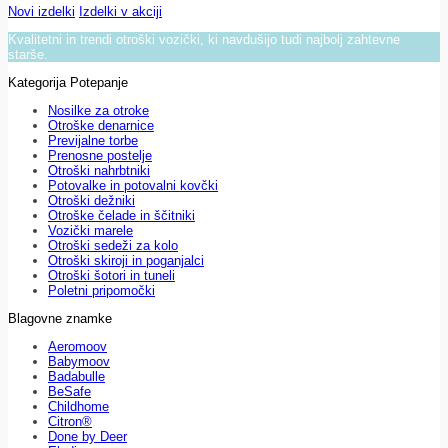
Novi izdelki
Izdelki v akciji
Kvalitetni in trendi otroški vozički, ki navdušijo tudi najbolj zahtevne
starše.
Kategorija Potepanje
Nosilke za otroke
Otroške denarnice
Previjalne torbe
Prenosne postelje
Otroški nahrbtniki
Potovalke in potovalni kovčki
Otroški dežniki
Otroške čelade in ščitniki
Vozički marele
Otroški sedeži za kolo
Otroški skiroji in poganjalci
Otroški šotori in tuneli
Poletni pripomočki
Blagovne znamke
Aeromoov
Babymoov
Badabulle
BeSafe
Childhome
Citron®
Done by Deer