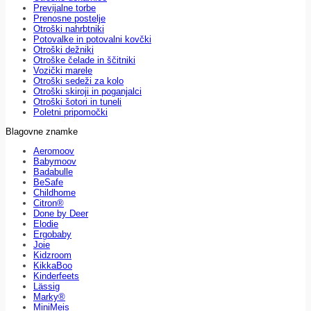
Previjalne torbe
Prenosne postelje
Otroški nahrbtniki
Potovalke in potovalni kovčki
Otroški dežniki
Otroške čelade in ščitniki
Vozički marele
Otroški sedeži za kolo
Otroški skiroji in poganjalci
Otroški šotori in tuneli
Poletni pripomočki
Blagovne znamke
Aeromoov
Babymoov
Badabulle
BeSafe
Childhome
Citron®
Done by Deer
Elodie
Ergobaby
Joie
Kidzroom
KikkaBoo
Kinderfeets
Lässig
Marky®
MiniMeis