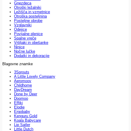
Gnezdeca
Otroški ležalniki
Ležišča in vzmetnice
Otroška posteljnina
Posteljne obrobe
Vzglavniki
Odejice
Povijalne plenice
Spalne vreče
Vrtiljaki in obešanke
Ninice
Nočne lučke
Dodatki in dekoracije
Blagovne znamke
3Sprouts
A Little Lovely Company
Aeromoov
Childhome
DayDream
Done by Deer
Doomoo
Effiki
Elodie
Ergobaby
Kenguru Gold
Koala Babycare
Lip Satler
Little Dutch