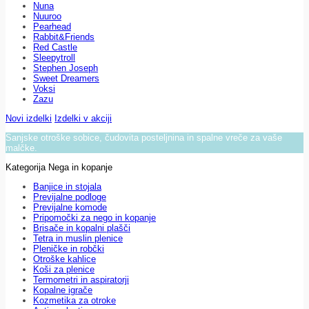
Nuna
Nuuroo
Pearhead
Rabbit&Friends
Red Castle
Sleepytroll
Stephen Joseph
Sweet Dreamers
Voksi
Zazu
Novi izdelki
Izdelki v akciji
Sanjske otroške sobice, čudovita posteljnina in spalne vreče za vaše
malčke.
Kategorija Nega in kopanje
Banjice in stojala
Previjalne podloge
Previjalne komode
Pripomočki za nego in kopanje
Brisače in kopalni plašči
Tetra in muslin plenice
Pleničke in robčki
Otroške kahlice
Koši za plenice
Termometri in aspiratorji
Kopalne igrače
Kozmetika za otroke