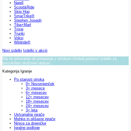
Najell
Scoot&Ride
Skip Hop
SmarTrike®
Stephen Joseph
Tiba+Marl
Trixie
Trunki
Voksi
Wildride®
Novi izdelki
Izdelki v akciji
Naj bo potovanje ali potepanje z otrokom čimbolj prijetno! Izdelki za
brezskrben družinski dopust.
Kategorija Igranje
Po starosti otroka
0+ Novorojenček
3+ mesece
6+ mesecev
12+ mesecev
18+ mesecev
24+ mesecev
3+ leta
Ustvarjalne igrače
Mehke in plišaste igrače
Ninice za dojenčke
Igralne podloge