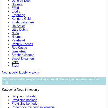
Done by Deer
Doomoo
Effiki
Elodie
Ergobaby
Kenguru Gold
Koala Babycare
Lip Satler
Little Dutch
Nuna
Nuuroo
Pearhead
Rabbit&Friends
Red Castle
Sleepytroll
Stephen Joseph
Sweet Dreamers
Voksi
Zazu
Novi izdelki
Izdelki v akciji
Sanjske otroške sobice, čudovita posteljnina in spalne vreče za vaše
malčke.
Kategorija Nega in kopanje
Banjice in stojala
Previjalne podloge
Previjalne komode
Pripomočki za nego in kopanje