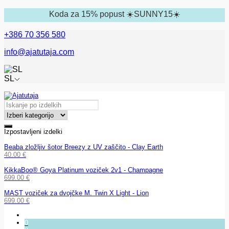
Koda za 15% popust ☀️SUNNY15☀️
+386 70 356 580
info@ajatutaja.com
SL
Izpostavljeni izdelki
Beaba zložljiv šotor Breezy z UV zaščito - Clay Earth
40.00
€
KikkaBoo® Goya Platinum voziček 2v1 - Champagne
699.00
€
MAST voziček za dvojčke M. Twin X Light - Lion
699.00
€
0