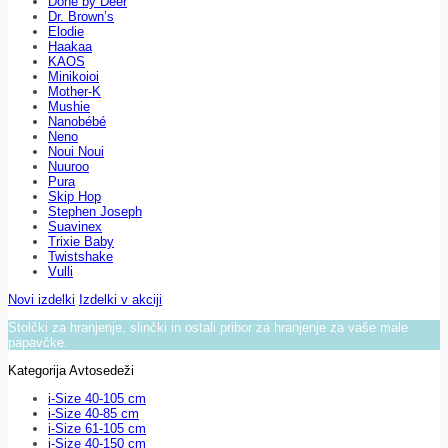
Done by Deer
Dr. Brown’s
Elodie
Haakaa
KAOS
Minikoioi
Mother-K
Mushie
Nanobébé
Neno
Noui Noui
Nuuroo
Pura
Skip Hop
Stephen Joseph
Suavinex
Trixie Baby
Twistshake
Vulli
Novi izdelki
Izdelki v akciji
Stolčki za hranjenje, slinčki in ostali pribor za hranjenje za vaše male
papavčke.
Kategorija Avtosedeži
i-Size 40-105 cm
i-Size 40-85 cm
i-Size 61-105 cm
i-Size 40-150 cm