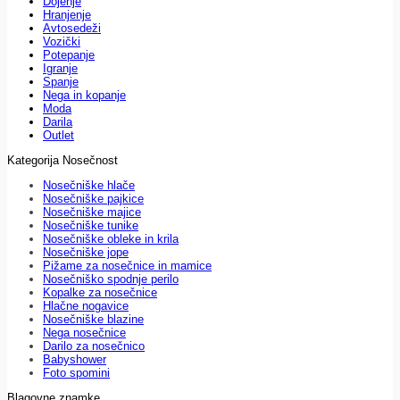
Dojenje
Hranjenje
Avtosedeži
Vozički
Potepanje
Igranje
Spanje
Nega in kopanje
Moda
Darila
Outlet
Kategorija Nosečnost
Nosečniške hlače
Nosečniške pajkice
Nosečniške majice
Nosečniške tunike
Nosečniške obleke in krila
Nosečniške jope
Pižame za nosečnice in mamice
Nosečniško spodnje perilo
Kopalke za nosečnice
Hlačne nogavice
Nosečniške blazine
Nega nosečnice
Darilo za nosečnico
Babyshower
Foto spomini
Blagovne znamke