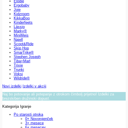
Elodie
Ergobaby
Joie
Kidzroom
KikkaBoo
Kinderfeets
Lässig
Marky®
MiniMeis
Najell
Scoot&Ride
Skip Hop
SmarTrike®
Stephen Joseph
Tiba+Marl
Trixie
Trunki
Voksi
Wildride®
Novi izdelki
Izdelki v akciji
Naj bo potovanje ali potepanje z otrokom čimbolj prijetno! Izdelki za
brezskrben družinski dopust.
Kategorija Igranje
Po starosti otroka
0+ Novorojenček
3+ mesece
6+ mesecev