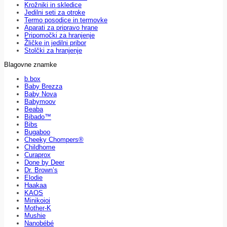
Krožniki in skledice
Jedilni seti za otroke
Termo posodice in termovke
Aparati za pripravo hrane
Pripomočki za hranjenje
Žličke in jedilni pribor
Stolčki za hranjenje
Blagovne znamke
b.box
Baby Brezza
Baby Nova
Babymoov
Beaba
Bibado™
Bibs
Bugaboo
Cheeky Chompers®
Childhome
Curaprox
Done by Deer
Dr. Brown’s
Elodie
Haakaa
KAOS
Minikoioi
Mother-K
Mushie
Nanobébé