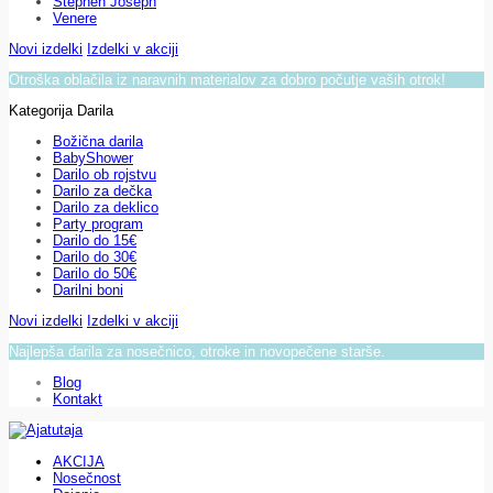
Stephen Joseph
Venere
Novi izdelki
Izdelki v akciji
Otroška oblačila iz naravnih materialov za dobro počutje vaših otrok!
Kategorija Darila
Božična darila
BabyShower
Darilo ob rojstvu
Darilo za dečka
Darilo za deklico
Party program
Darilo do 15€
Darilo do 30€
Darilo do 50€
Darilni boni
Novi izdelki
Izdelki v akciji
Najlepša darila za nosečnico, otroke in novopečene starše.
Blog
Kontakt
AKCIJA
Nosečnost