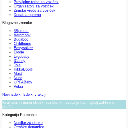
Previjalne torbe za voziček
Organizatorji za voziček
Zimske vreče za voziček
Dodatna oprema
Blagovne znamke
3Sprouts
Aeromoov
Bugaboo
Childhome
Easywalker
Elodie
Ergobaby
ICandy
Joie
KikkaBoo®
Mast
Nuna
UPPABaby
Voksi
Novi izdelki
Izdelki v akciji
Kvalitetni in trendi otroški vozički, ki navdušijo tudi najbolj zahtevne
starše.
Kategorija Potepanje
Nosilke za otroke
Otroške denarnice