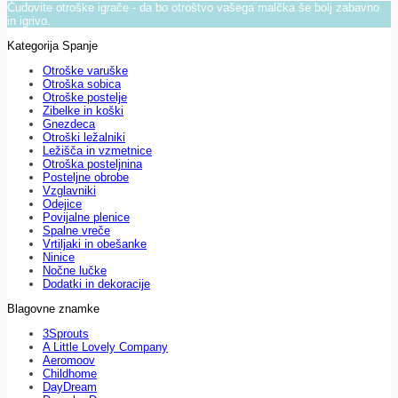
Čudovite otroške igrače - da bo otroštvo vašega malčka še bolj zabavno
in igrivo.
Kategorija Spanje
Otroške varuške
Otroška sobica
Otroške postelje
Zibelke in koški
Gnezdeca
Otroški ležalniki
Ležišča in vzmetnice
Otroška posteljnina
Posteljne obrobe
Vzglavniki
Odejice
Povijalne plenice
Spalne vreče
Vrtiljaki in obešanke
Ninice
Nočne lučke
Dodatki in dekoracije
Blagovne znamke
3Sprouts
A Little Lovely Company
Aeromoov
Childhome
DayDream