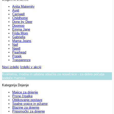
Anita Maternity
Avet
Carriwell
Childhome
Done by Deer
Doomoo
Emma Jane
Frida Mom
Gabriella
Mama Jeans
Naif
Najell
Pearhead
Popek
Trasparenze
Novi izdelki
Izdelki v akciji
Kvalitetna, modna in udobna oblačila za nosečnice - za dobro počutje
bodoče mamice.
Kategorija Dojenje
Majice za dojenje
Prsne črpalke
Oblikovanje postave
Spalne srajce in pižame
Blazine za dojenje
Pripomočki za dojenje