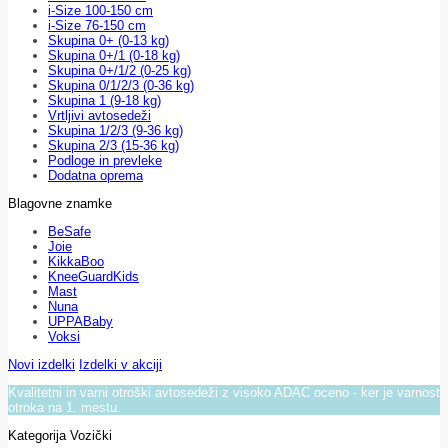
i-Size 100-150 cm
i-Size 76-150 cm
Skupina 0+ (0-13 kg)
Skupina 0+/1 (0-18 kg)
Skupina 0+/1/2 (0-25 kg)
Skupina 0/1/2/3 (0-36 kg)
Skupina 1 (9-18 kg)
Vrtljivi avtosedeži
Skupina 1/2/3 (9-36 kg)
Skupina 2/3 (15-36 kg)
Podloge in prevleke
Dodatna oprema
Blagovne znamke
BeSafe
Joie
KikkaBoo
KneeGuardKids
Mast
Nuna
UPPABaby
Voksi
Novi izdelki
Izdelki v akciji
Kvalitetni in varni otroški avtosedeži z visoko ADAC oceno - ker je varnost
otroka na 1. mestu.
Kategorija Vozički