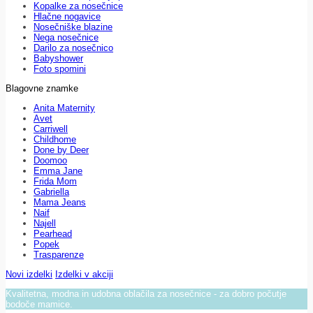
Kopalke za nosečnice
Hlačne nogavice
Nosečniške blazine
Nega nosečnice
Darilo za nosečnico
Babyshower
Foto spomini
Blagovne znamke
Anita Maternity
Avet
Carriwell
Childhome
Done by Deer
Doomoo
Emma Jane
Frida Mom
Gabriella
Mama Jeans
Naif
Najell
Pearhead
Popek
Trasparenze
Novi izdelki
Izdelki v akciji
Kvalitetna, modna in udobna oblačila za nosečnice - za dobro počutje
bodoče mamice.