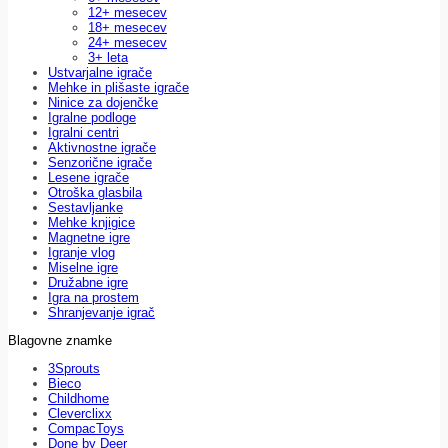
12+ mesecev
18+ mesecev
24+ mesecev
3+ leta
Ustvarjalne igrače
Mehke in plišaste igrače
Ninice za dojenčke
Igralne podloge
Igralni centri
Aktivnostne igrače
Senzorične igrače
Lesene igrače
Otroška glasbila
Sestavljanke
Mehke knjigice
Magnetne igre
Igranje vlog
Miselne igre
Družabne igre
Igra na prostem
Shranjevanje igrač
Blagovne znamke
3Sprouts
Bieco
Childhome
Cleverclixx
CompacToys
Done by Deer