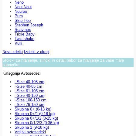
Neno
Noui Noui
Nuuroo
Pura
Skip Hop
Stephen Joseph
Suavinex
Trixie Baby
Twistshake
Vulli
Novi izdelki
Izdelki v akciji
Stolčki za hranjenje, slinčki in ostali pribor za hranjenje za vaše male
papavčke.
Kategorija Avtosedeži
i-Size 40-105 cm
i-Size 40-85 cm
i-Size 61-105 cm
i-Size 40-150 cm
i-Size 100-150 cm
i-Size 76-150 cm
Skupina 0+ (0-13 kg)
Skupina 0+/1 (0-18 kg)
Skupina 0+/1/2 (0-25 kg)
Skupina 0/1/2/3 (0-36 kg)
Skupina 1 (9-18 kg)
Vrtljivi avtosedeži