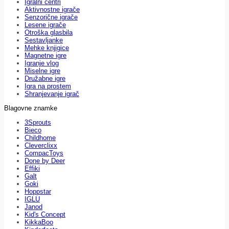
Igralni centri
Aktivnostne igrače
Senzorične igrače
Lesene igrače
Otroška glasbila
Sestavljanke
Mehke knjigice
Magnetne igre
Igranje vlog
Miselne igre
Družabne igre
Igra na prostem
Shranjevanje igrač
Blagovne znamke
3Sprouts
Bieco
Childhome
Cleverclixx
CompacToys
Done by Deer
Effiki
Galt
Goki
Hoppstar
IGLU
Janod
Kid's Concept
KikkaBoo