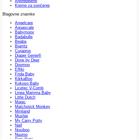
Antirepelenti
Kreme za sončenje
Blagovne znamke
Angelcare
Aquascale
Babymoov
Badabulle
Beaba
Biarritz
Curaprox
Diaper Genie®
Done by Deer
Doomoo
Effiki
Frida Baby
KikkaBoo
Kokoso Baby
Licetec V-Comb
Linea Mamma Baby
Little Dutch
Magic
Matchstick Monkey
Miniland
Mushie
My Carry Potty
Naif
Nosiboo
Nuuroo