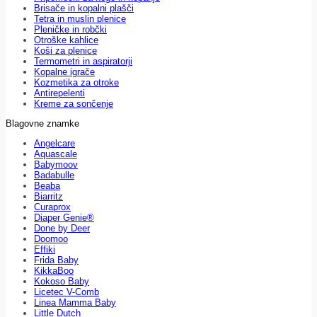
Brisače in kopalni plašči
Tetra in muslin plenice
Pleničke in robčki
Otroške kahlice
Koši za plenice
Termometri in aspiratorji
Kopalne igrače
Kozmetika za otroke
Antirepelenti
Kreme za sončenje
Blagovne znamke
Angelcare
Aquascale
Babymoov
Badabulle
Beaba
Biarritz
Curaprox
Diaper Genie®
Done by Deer
Doomoo
Effiki
Frida Baby
KikkaBoo
Kokoso Baby
Licetec V-Comb
Linea Mamma Baby
Little Dutch