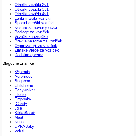
Otroški vozički 2v1
Otroški vozički 3v1
Otroški vozički 4v1
Lahki marela vozički
Športni otroški vozički
Košare za novorojenčka
Podloge za voziček
Vozički za dvojčke
Previjalne torbe za voziček
Organizatorji za voziček
Zimske vreče za voziček
Dodatna oprema
Blagovne znamke
3Sprouts
Aeromoov
Bugaboo
Childhome
Easywalker
Elodie
Ergobaby
ICandy
Joie
KikkaBoo®
Mast
Nuna
UPPABaby
Voksi