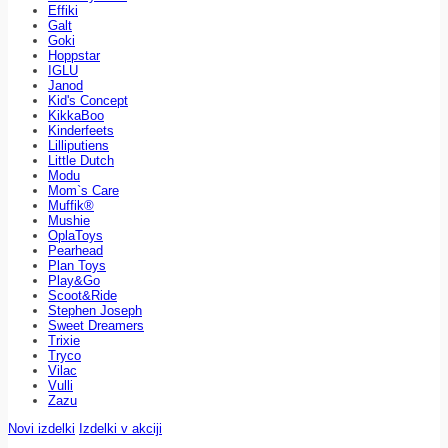
Effiki
Galt
Goki
Hoppstar
IGLU
Janod
Kid's Concept
KikkaBoo
Kinderfeets
Lilliputiens
Little Dutch
Modu
Mom`s Care
Muffik®
Mushie
OplaToys
Pearhead
Plan Toys
Play&Go
Scoot&Ride
Stephen Joseph
Sweet Dreamers
Trixie
Tryco
Vilac
Vulli
Zazu
Novi izdelki
Izdelki v akciji