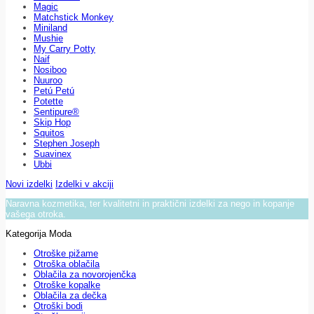
Magic
Matchstick Monkey
Miniland
Mushie
My Carry Potty
Naif
Nosiboo
Nuuroo
Petú Petú
Potette
Sentipure®
Skip Hop
Squitos
Stephen Joseph
Suavinex
Ubbi
Novi izdelki
Izdelki v akciji
Naravna kozmetika, ter kvalitetni in praktični izdelki za nego in kopanje
vašega otroka.
Kategorija Moda
Otroške pižame
Otroška oblačila
Oblačila za novorojenčka
Otroške kopalke
Oblačila za dečka
Otroški bodi