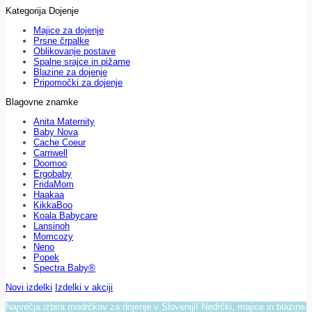
Kategorija Dojenje
Majice za dojenje
Prsne črpalke
Oblikovanje postave
Spalne srajce in pižame
Blazine za dojenje
Pripomočki za dojenje
Blagovne znamke
Anita Maternity
Baby Nova
Cache Coeur
Carriwell
Doomoo
Ergobaby
FridaMom
Haakaa
KikkaBoo
Koala Babycare
Lansinoh
Momcozy
Neno
Popek
Spectra Baby®
Novi izdelki
Izdelki v akciji
Največja izbira modrčkov za dojenje v Sloveniji! Nedrčki, majice in blazine