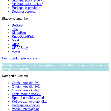
Skupina 1/2/3 (9-36 kg)
Skupina 2/3 (15-36 kg)
Podloge in prevleke
Dodatna oprema
Blagovne znamke
BeSafe
Joie
KikkaBoo
KneeGuardKids
Mast
Nuna
UPPABaby
Voksi
Novi izdelki
Izdelki v akciji
Kvalitetni in varni otroški avtosedeži z visoko ADAC oceno - ker je varnost
otroka na 1. mestu.
Kategorija Vozički
Otroški vozički 2v1
Otroški vozički 3v1
Otroški vozički 4v1
Lahki marela vozički
Športni otroški vozički
Košare za novorojenčka
Podloge za voziček
Vozički za dvojčke