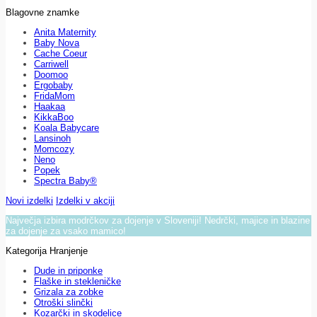
Blagovne znamke
Anita Maternity
Baby Nova
Cache Coeur
Carriwell
Doomoo
Ergobaby
FridaMom
Haakaa
KikkaBoo
Koala Babycare
Lansinoh
Momcozy
Neno
Popek
Spectra Baby®
Novi izdelki
Izdelki v akciji
Največja izbira modrčkov za dojenje v Sloveniji! Nedrčki, majice in blazine
za dojenje za vsako mamico!
Kategorija Hranjenje
Dude in priponke
Flaške in stekleničke
Grizala za zobke
Otroški slinčki
Kozarčki in skodelice