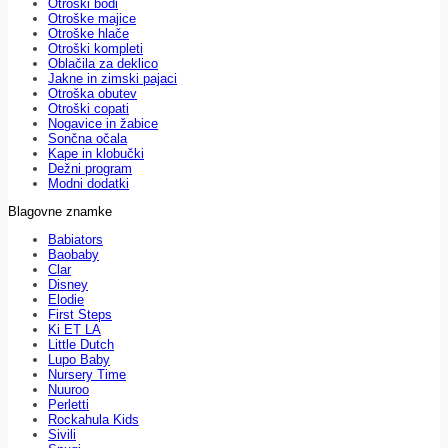
Otroški bodi
Otroške majice
Otroške hlače
Otroški kompleti
Oblačila za deklico
Jakne in zimski pajaci
Otroška obutev
Otroški copati
Nogavice in žabice
Sončna očala
Kape in klobučki
Dežni program
Modni dodatki
Blagovne znamke
Babiators
Baobaby
Clar
Disney
Elodie
First Steps
Ki ET LA
Little Dutch
Lupo Baby
Nursery Time
Nuuroo
Perletti
Rockahula Kids
Sivili