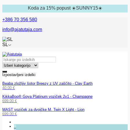
Koda za 15% popust ☀️SUNNY15☀️
+386 70 356 580
info@ajatutaja.com
SL
Izpostavljeni izdelki
Beaba zložljiv šotor Breezy z UV zaščito - Clay Earth
40.00
€
KikkaBoo® Goya Platinum voziček 2v1 - Champagne
699.00
€
MAST voziček za dvojčke M. Twin X Light - Lion
699.00
€
0