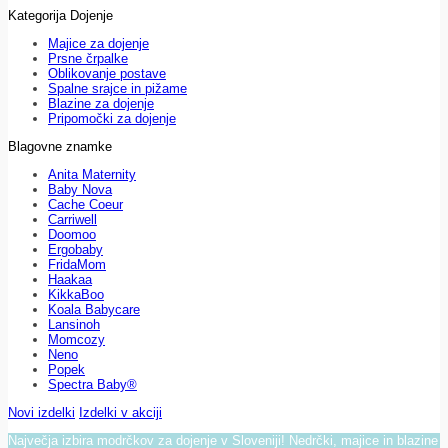
Kategorija Dojenje
Majice za dojenje
Prsne črpalke
Oblikovanje postave
Spalne srajce in pižame
Blazine za dojenje
Pripomočki za dojenje
Blagovne znamke
Anita Maternity
Baby Nova
Cache Coeur
Carriwell
Doomoo
Ergobaby
FridaMom
Haakaa
KikkaBoo
Koala Babycare
Lansinoh
Momcozy
Neno
Popek
Spectra Baby®
Novi izdelki
Izdelki v akciji
Največja izbira modrčkov za dojenje v Sloveniji! Nedrčki, majice in blazine