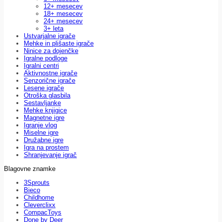
12+ mesecev
18+ mesecev
24+ mesecev
3+ leta
Ustvarjalne igrače
Mehke in plišaste igrače
Ninice za dojenčke
Igralne podloge
Igralni centri
Aktivnostne igrače
Senzorične igrače
Lesene igrače
Otroška glasbila
Sestavljanke
Mehke knjigice
Magnetne igre
Igranje vlog
Miselne igre
Družabne igre
Igra na prostem
Shranjevanje igrač
Blagovne znamke
3Sprouts
Bieco
Childhome
Cleverclixx
CompacToys
Done by Deer