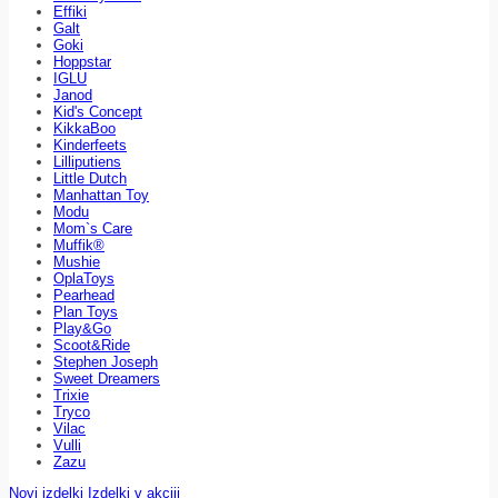
Effiki
Galt
Goki
Hoppstar
IGLU
Janod
Kid's Concept
KikkaBoo
Kinderfeets
Lilliputiens
Little Dutch
Manhattan Toy
Modu
Mom`s Care
Muffik®
Mushie
OplaToys
Pearhead
Plan Toys
Play&Go
Scoot&Ride
Stephen Joseph
Sweet Dreamers
Trixie
Tryco
Vilac
Vulli
Zazu
Novi izdelki
Izdelki v akciji