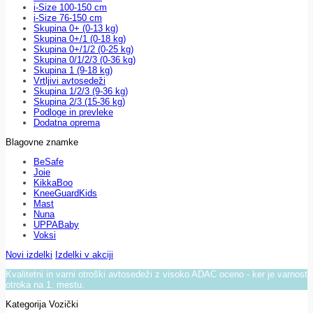
i-Size 100-150 cm
i-Size 76-150 cm
Skupina 0+ (0-13 kg)
Skupina 0+/1 (0-18 kg)
Skupina 0+/1/2 (0-25 kg)
Skupina 0/1/2/3 (0-36 kg)
Skupina 1 (9-18 kg)
Vrtljivi avtosedeži
Skupina 1/2/3 (9-36 kg)
Skupina 2/3 (15-36 kg)
Podloge in prevleke
Dodatna oprema
Blagovne znamke
BeSafe
Joie
KikkaBoo
KneeGuardKids
Mast
Nuna
UPPABaby
Voksi
Novi izdelki
Izdelki v akciji
Kvalitetni in varni otroški avtosedeži z visoko ADAC oceno - ker je varnost
otroka na 1. mestu.
Kategorija Vozički