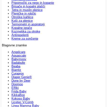
Pripomočki za nego in kopanje
Brisače in kopalni plašči
Tetra in muslin plenice
Pleničke in robčki
Otroške kahlice
Koši za plenice
Termometri in aspiratorji
Kopalne igrače
Kozmetika za otroke
Antirepelenti
Kreme za sončenje
Blagovne znamke
Angelcare
Aquascale
Babymoov
Badabulle
Beaba
Biarritz
Curaprox
Diaper Genie®
Done by Deer
Doomoo
Effiki
Frida Baby
KikkaBoo
Kokoso Baby
Licetec V-Comb
Linea Mamma Baby