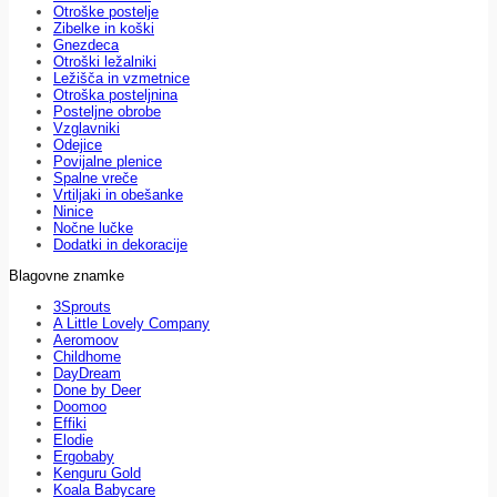
Otroške postelje
Zibelke in koški
Gnezdeca
Otroški ležalniki
Ležišča in vzmetnice
Otroška posteljnina
Posteljne obrobe
Vzglavniki
Odejice
Povijalne plenice
Spalne vreče
Vrtiljaki in obešanke
Ninice
Nočne lučke
Dodatki in dekoracije
Blagovne znamke
3Sprouts
A Little Lovely Company
Aeromoov
Childhome
DayDream
Done by Deer
Doomoo
Effiki
Elodie
Ergobaby
Kenguru Gold
Koala Babycare