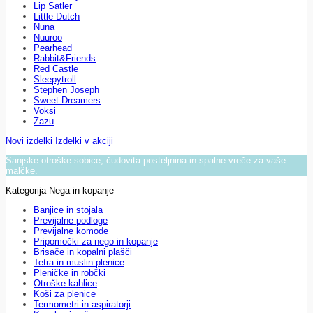
Lip Satler
Little Dutch
Nuna
Nuuroo
Pearhead
Rabbit&Friends
Red Castle
Sleepytroll
Stephen Joseph
Sweet Dreamers
Voksi
Zazu
Novi izdelki
Izdelki v akciji
Sanjske otroške sobice, čudovita posteljnina in spalne vreče za vaše
malčke.
Kategorija Nega in kopanje
Banjice in stojala
Previjalne podloge
Previjalne komode
Pripomočki za nego in kopanje
Brisače in kopalni plašči
Tetra in muslin plenice
Pleničke in robčki
Otroške kahlice
Koši za plenice
Termometri in aspiratorji