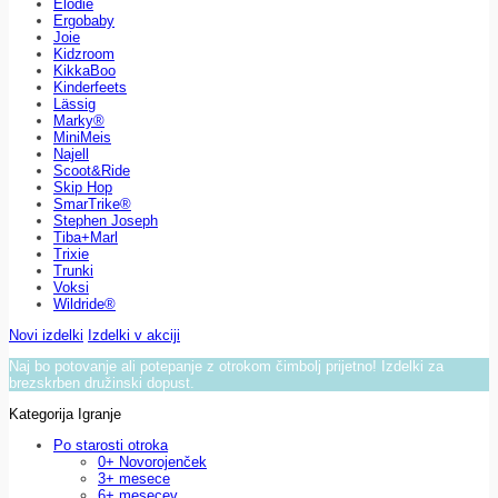
Elodie
Ergobaby
Joie
Kidzroom
KikkaBoo
Kinderfeets
Lässig
Marky®
MiniMeis
Najell
Scoot&Ride
Skip Hop
SmarTrike®
Stephen Joseph
Tiba+Marl
Trixie
Trunki
Voksi
Wildride®
Novi izdelki
Izdelki v akciji
Naj bo potovanje ali potepanje z otrokom čimbolj prijetno! Izdelki za
brezskrben družinski dopust.
Kategorija Igranje
Po starosti otroka
0+ Novorojenček
3+ mesece
6+ mesecev