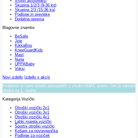
Vrtljivi avtosedeži
Skupina 1/2/3 (9-36 kg)
Skupina 2/3 (15-36 kg)
Podloge in prevleke
Dodatna oprema
Blagovne znamke
BeSafe
Joie
KikkaBoo
KneeGuardKids
Mast
Nuna
UPPABaby
Voksi
Novi izdelki
Izdelki v akciji
Kvalitetni in varni otroški avtosedeži z visoko ADAC oceno - ker je varnost
otroka na 1. mestu.
Kategorija Vozički
Otroški vozički 2v1
Otroški vozički 3v1
Otroški vozički 4v1
Lahki marela vozički
Športni otroški vozički
Košare za novorojenčka
Podloge za voziček