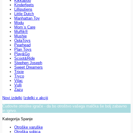
KikkaBoo
Kinderfeets
Lilliputiens
Little Dutch
Manhattan Toy
Modu
Mom`s Care
Muffik®
Mushie
OplaToys
Pearhead
Plan Toys
Play&Go
Scoot&Ride
Stephen Joseph
Sweet Dreamers
Trixie
Tryco
Vilac
Vulli
Zazu
Novi izdelki
Izdelki v akciji
Čudovite otroške igrače - da bo otroštvo vašega malčka še bolj zabavno
in igrivo.
Kategorija Spanje
Otroške varuške
Otroška sobica