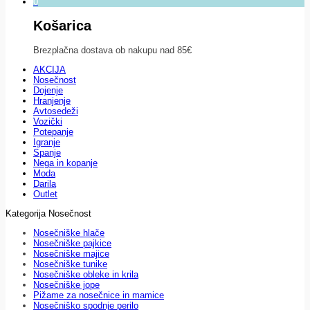
0
Košarica
Brezplačna dostava ob nakupu nad 85€
AKCIJA
Nosečnost
Dojenje
Hranjenje
Avtosedeži
Vozički
Potepanje
Igranje
Spanje
Nega in kopanje
Moda
Darila
Outlet
Kategorija Nosečnost
Nosečniške hlače
Nosečniške pajkice
Nosečniške majice
Nosečniške tunike
Nosečniške obleke in krila
Nosečniške jope
Pižame za nosečnice in mamice
Nosečniško spodnje perilo