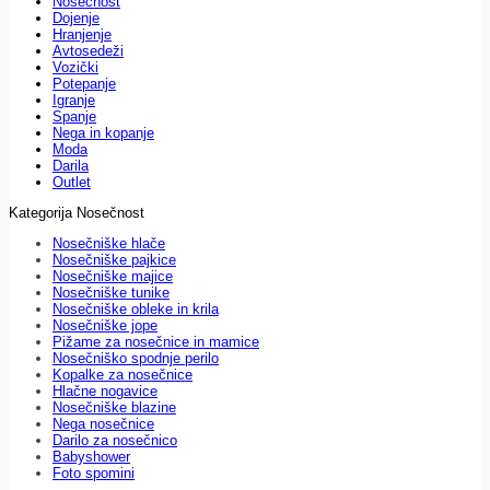
Nosečnost
Dojenje
Hranjenje
Avtosedeži
Vozički
Potepanje
Igranje
Spanje
Nega in kopanje
Moda
Darila
Outlet
Kategorija Nosečnost
Nosečniške hlače
Nosečniške pajkice
Nosečniške majice
Nosečniške tunike
Nosečniške obleke in krila
Nosečniške jope
Pižame za nosečnice in mamice
Nosečniško spodnje perilo
Kopalke za nosečnice
Hlačne nogavice
Nosečniške blazine
Nega nosečnice
Darilo za nosečnico
Babyshower
Foto spomini