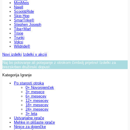
MiniMeis
Najell
Scoot&Ride
Skip Hop
SmarTrike®
Stephen Joseph
Tiba+Marl
Trixie
Trunki
Voksi
Wildride®
Novi izdelki
Izdelki v akciji
Naj bo potovanje ali potepanje z otrokom čimbolj prijetno! Izdelki za
brezskrben družinski dopust.
Kategorija Igranje
Po starosti otroka
0+ Novorojenček
3+ mesece
6+ mesecev
12+ mesecev
18+ mesecev
24+ mesecev
3+ leta
Ustvarjalne igrače
Mehke in plišaste igrače
Ninice za dojenčke