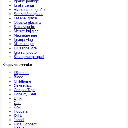
Igralne podloge
Igralni centri
Aktivnostne igrače
Senzorične igrače
Lesene igrače
Otroška glasbila
Sestavljanke
Mehke knjigice
Magnetne igre
Igranje vlog
Miselne igre
Družabne igre
Igra na prostem
Shranjevanje igrač
Blagovne znamke
3Sprouts
Bieco
Childhome
Cleverclixx
CompacToys
Done by Deer
Effiki
Galt
Goki
Hoppstar
IGLU
Janod
Kid's Concept