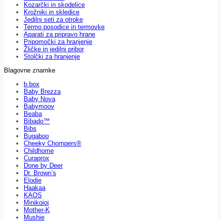
Kozarčki in skodelice
Krožniki in skledice
Jedilni seti za otroke
Termo posodice in termovke
Aparati za pripravo hrane
Pripomočki za hranjenje
Žličke in jedilni pribor
Stolčki za hranjenje
Blagovne znamke
b.box
Baby Brezza
Baby Nova
Babymoov
Beaba
Bibado™
Bibs
Bugaboo
Cheeky Chompers®
Childhome
Curaprox
Done by Deer
Dr. Brown’s
Elodie
Haakaa
KAOS
Minikoioi
Mother-K
Mushie