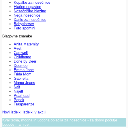
Kopalke za nosečnice
Hlačne nogavice
Nosečniške blazine
Nega nosečnice
Darilo za nosečnico
Babyshower
Foto spomini
Blagovne znamke
Anita Maternity
Avet
Carriwell
Childhome
Done by Deer
Doomoo
Emma Jane
Frida Mom
Gabriella
Mama Jeans
Naif
Najell
Pearhead
Popek
Trasparenze
Novi izdelki
Izdelki v akciji
Kvalitetna, modna in udobna oblačila za nosečnice - za dobro počutje
bodoče mamice.