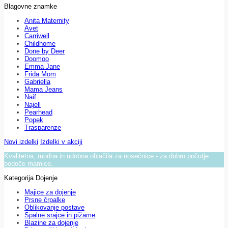
Blagovne znamke
Anita Maternity
Avet
Carriwell
Childhome
Done by Deer
Doomoo
Emma Jane
Frida Mom
Gabriella
Mama Jeans
Naif
Najell
Pearhead
Popek
Trasparenze
Novi izdelki
Izdelki v akciji
Kvalitetna, modna in udobna oblačila za nosečnice - za dobro počutje
bodoče mamice.
Kategorija Dojenje
Majice za dojenje
Prsne črpalke
Oblikovanje postave
Spalne srajce in pižame
Blazine za dojenje