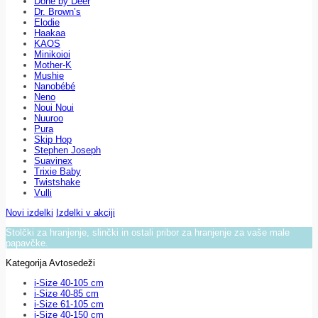
Done by Deer
Dr. Brown’s
Elodie
Haakaa
KAOS
Minikoioi
Mother-K
Mushie
Nanobébé
Neno
Noui Noui
Nuuroo
Pura
Skip Hop
Stephen Joseph
Suavinex
Trixie Baby
Twistshake
Vulli
Novi izdelki
Izdelki v akciji
Stolčki za hranjenje, slinčki in ostali pribor za hranjenje za vaše male
papavčke.
Kategorija Avtosedeži
i-Size 40-105 cm
i-Size 40-85 cm
i-Size 61-105 cm
i-Size 40-150 cm