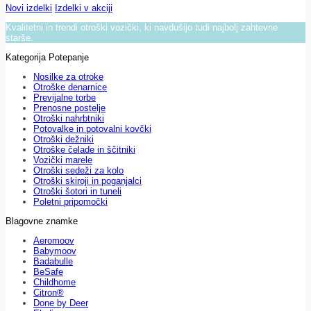
Novi izdelki
Izdelki v akciji
Kvalitetni in trendi otroški vozički, ki navdušijo tudi najbolj zahtevne
starše.
Kategorija Potepanje
Nosilke za otroke
Otroške denarnice
Previjalne torbe
Prenosne postelje
Otroški nahrbtniki
Potovalke in potovalni kovčki
Otroški dežniki
Otroške čelade in ščitniki
Vozički marele
Otroški sedeži za kolo
Otroški skiroji in poganjalci
Otroški šotori in tuneli
Poletni pripomočki
Blagovne znamke
Aeromoov
Babymoov
Badabulle
BeSafe
Childhome
Citron®
Done by Deer