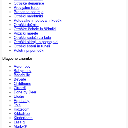
Otroške denarnice
Previjalne torbe
Prenosne postelje
Otroški nahrbtniki
Potovalke in potovalni kovčki
Otroški dežniki
Otroške čelade in ščitniki
Vozički marele
Otroški sedeži za kolo
Otroški skiroji in poganjalci
Otroški šotori in tuneli
Poletni pripomočki
Blagovne znamke
Aeromoov
Babymoov
Badabulle
BeSafe
Childhome
Citron®
Done by Deer
Elodie
Ergobaby
Joie
Kidzroom
KikkaBoo
Kinderfeets
Lässig
Marky®