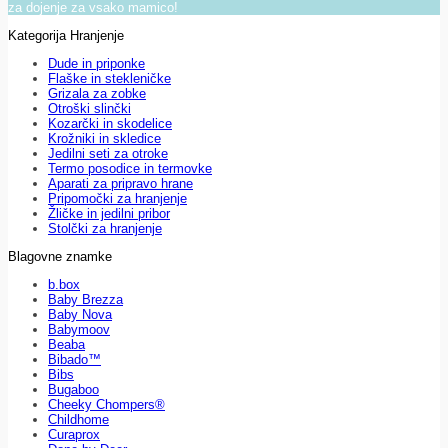
za dojenje za vsako mamico!
Kategorija Hranjenje
Dude in priponke
Flaške in stekleničke
Grizala za zobke
Otroški slinčki
Kozarčki in skodelice
Krožniki in skledice
Jedilni seti za otroke
Termo posodice in termovke
Aparati za pripravo hrane
Pripomočki za hranjenje
Žličke in jedilni pribor
Stolčki za hranjenje
Blagovne znamke
b.box
Baby Brezza
Baby Nova
Babymoov
Beaba
Bibado™
Bibs
Bugaboo
Cheeky Chompers®
Childhome
Curaprox