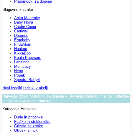
Pripomočki za dojenje
Blagovne znamke
Anita Maternity
Baby Nova
Cache Coeur
Carriwell
Doomoo
Ergobaby
FridaMom
Haakaa
KikkaBoo
Koala Babycare
Lansinoh
Momcozy
Neno
Popek
Spectra Baby®
Novi izdelki
Izdelki v akciji
Največja izbira modrčkov za dojenje v Sloveniji! Nedrčki, majice in blazine
za dojenje za vsako mamico!
Kategorija Hranjenje
Dude in priponke
Flaške in stekleničke
Grizala za zobke
Otroški slinčki