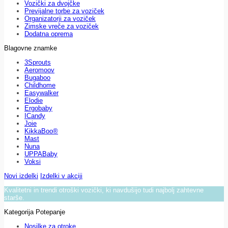
Vozički za dvojčke
Previjalne torbe za voziček
Organizatorji za voziček
Zimske vreče za voziček
Dodatna oprema
Blagovne znamke
3Sprouts
Aeromoov
Bugaboo
Childhome
Easywalker
Elodie
Ergobaby
ICandy
Joie
KikkaBoo®
Mast
Nuna
UPPABaby
Voksi
Novi izdelki
Izdelki v akciji
Kvalitetni in trendi otroški vozički, ki navdušijo tudi najbolj zahtevne
starše.
Kategorija Potepanje
Nosilke za otroke