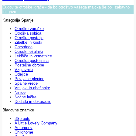
Čudovite otroške igrače - da bo otroštvo vašega malčka še bolj zabavno
in igrivo.
Kategorija Spanje
Otroške varuške
Otroška sobica
Otroške postelje
Zibelke in koški
Gnezdeca
Otroški ležalniki
Ležišča in vzmetnice
Otroška posteljnina
Posteljne obrobe
Vzglavniki
Odejice
Povijalne plenice
Spalne vreče
Vrtiljaki in obešanke
Ninice
Nočne lučke
Dodatki in dekoracije
Blagovne znamke
3Sprouts
A Little Lovely Company
Aeromoov
Childhome