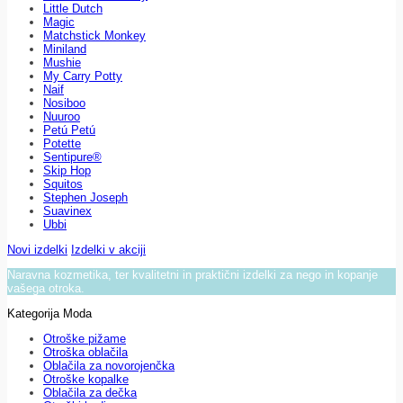
Little Dutch
Magic
Matchstick Monkey
Miniland
Mushie
My Carry Potty
Naif
Nosiboo
Nuuroo
Petú Petú
Potette
Sentipure®
Skip Hop
Squitos
Stephen Joseph
Suavinex
Ubbi
Novi izdelki
Izdelki v akciji
Naravna kozmetika, ter kvalitetni in praktični izdelki za nego in kopanje
vašega otroka.
Kategorija Moda
Otroške pižame
Otroška oblačila
Oblačila za novorojenčka
Otroške kopalke
Oblačila za dečka