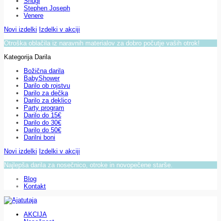
Snugi
Stephen Joseph
Venere
Novi izdelki
Izdelki v akciji
Otroška oblačila iz naravnih materialov za dobro počutje vaših otrok!
Kategorija Darila
Božična darila
BabyShower
Darilo ob rojstvu
Darilo za dečka
Darilo za deklico
Party program
Darilo do 15€
Darilo do 30€
Darilo do 50€
Darilni boni
Novi izdelki
Izdelki v akciji
Najlepša darila za nosečnico, otroke in novopečene starše.
Blog
Kontakt
AKCIJA