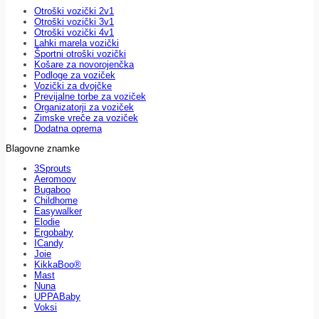
Otroški vozički 2v1
Otroški vozički 3v1
Otroški vozički 4v1
Lahki marela vozički
Športni otroški vozički
Košare za novorojenčka
Podloge za voziček
Vozički za dvojčke
Previjalne torbe za voziček
Organizatorji za voziček
Zimske vreče za voziček
Dodatna oprema
Blagovne znamke
3Sprouts
Aeromoov
Bugaboo
Childhome
Easywalker
Elodie
Ergobaby
ICandy
Joie
KikkaBoo®
Mast
Nuna
UPPABaby
Voksi