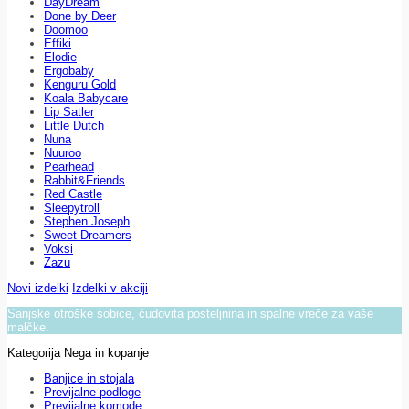
DayDream
Done by Deer
Doomoo
Effiki
Elodie
Ergobaby
Kenguru Gold
Koala Babycare
Lip Satler
Little Dutch
Nuna
Nuuroo
Pearhead
Rabbit&Friends
Red Castle
Sleepytroll
Stephen Joseph
Sweet Dreamers
Voksi
Zazu
Novi izdelki
Izdelki v akciji
Sanjske otroške sobice, čudovita posteljnina in spalne vreče za vaše
malčke.
Kategorija Nega in kopanje
Banjice in stojala
Previjalne podloge
Previjalne komode