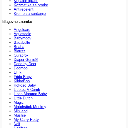
Kopalne igrače
Kozmetika za otroke
Antirepelenti
Kreme za sončenje
Blagovne znamke
Angelcare
Aquascale
Babymoov
Badabulle
Beaba
Biarritz
Curaprox
Diaper Genie®
Done by Deer
Doomoo
Effiki
Frida Baby
KikkaBoo
Kokoso Baby
Licetec V-Comb
Linea Mamma Baby
Little Dutch
Magic
Matchstick Monkey
Miniland
Mushie
My Carry Potty
Naif