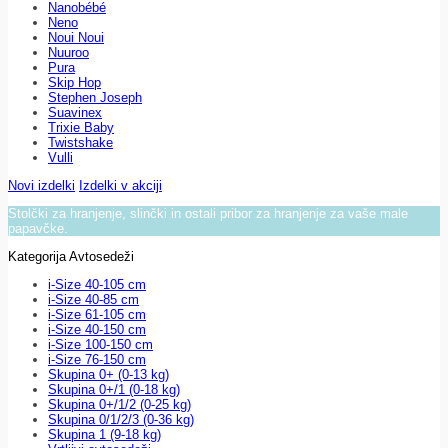
Nanobébé
Neno
Noui Noui
Nuuroo
Pura
Skip Hop
Stephen Joseph
Suavinex
Trixie Baby
Twistshake
Vulli
Novi izdelki
Izdelki v akciji
Stolčki za hranjenje, slinčki in ostali pribor za hranjenje za vaše male
papavčke.
Kategorija Avtosedeži
i-Size 40-105 cm
i-Size 40-85 cm
i-Size 61-105 cm
i-Size 40-150 cm
i-Size 100-150 cm
i-Size 76-150 cm
Skupina 0+ (0-13 kg)
Skupina 0+/1 (0-18 kg)
Skupina 0+/1/2 (0-25 kg)
Skupina 0/1/2/3 (0-36 kg)
Skupina 1 (9-18 kg)