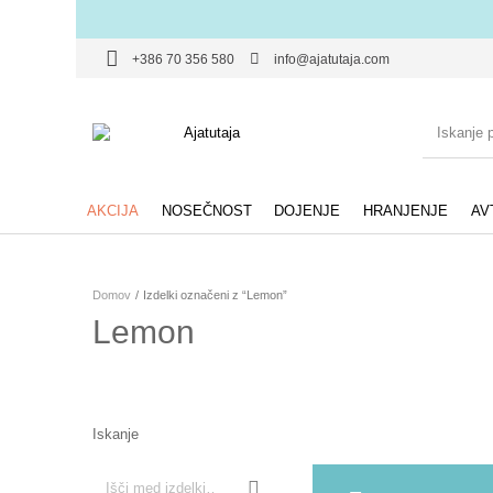
+386 70 356 580
info@ajatutaja.com
AKCIJA
NOSEČNOST
DOJENJE
HRANJENJE
AV
Domov
/
Izdelki označeni z “Lemon”
Lemon
Iskanje