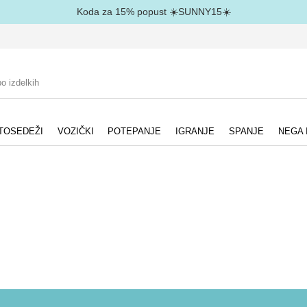
Koda za 15% popust ☀️SUNNY15☀️
TOSEDEŽI
VOZIČKI
POTEPANJE
IGRANJE
SPANJE
NEGA 