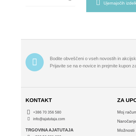
Ujemajočih izdel
Bodite obveščeni o vseh novostih in akcijs
Prijavite se na e-novice in prejmite kupon 
KONTAKT
ZA UP
Moj raču
+386 70 356 580
info@ajatutaja.com
Naročanj
TRGOVINA AJATUTAJA
Možnosti 