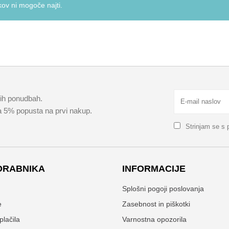
kov ni mogoče najti.
kih ponudbah.
za 5% popusta na prvi nakup.
Strinjam se s
ORABNIKA
INFORMACIJE
n
Splošni pogoji poslovanja
e
Zasebnost in piškotki
plačila
Varnostna opozorila