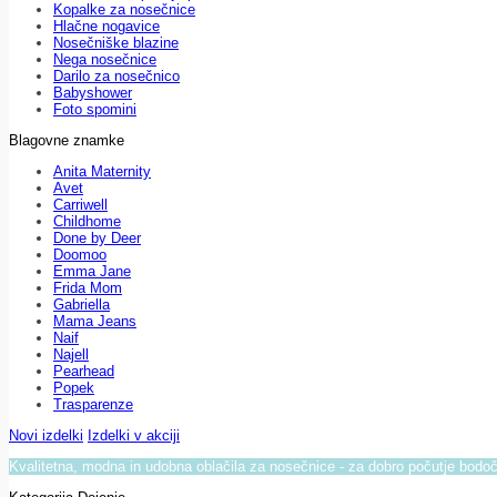
Kopalke za nosečnice
Hlačne nogavice
Nosečniške blazine
Nega nosečnice
Darilo za nosečnico
Babyshower
Foto spomini
Blagovne znamke
Anita Maternity
Avet
Carriwell
Childhome
Done by Deer
Doomoo
Emma Jane
Frida Mom
Gabriella
Mama Jeans
Naif
Najell
Pearhead
Popek
Trasparenze
Novi izdelki
Izdelki v akciji
Kvalitetna, modna in udobna oblačila za nosečnice - za dobro počutje bod