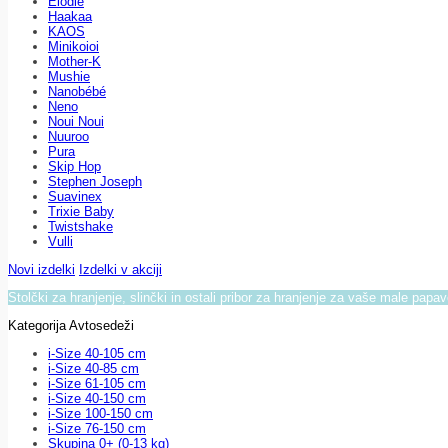
Elodie
Haakaa
KAOS
Minikoioi
Mother-K
Mushie
Nanobébé
Neno
Noui Noui
Nuuroo
Pura
Skip Hop
Stephen Joseph
Suavinex
Trixie Baby
Twistshake
Vulli
Novi izdelki
Izdelki v akciji
Stolčki za hranjenje, slinčki in ostali pribor za hranjenje za vaše male papa
Kategorija Avtosedeži
i-Size 40-105 cm
i-Size 40-85 cm
i-Size 61-105 cm
i-Size 40-150 cm
i-Size 100-150 cm
i-Size 76-150 cm
Skupina 0+ (0-13 kg)