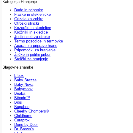
Kategorija Hranjenje
Dude in priponke
Flaške in stekleničke
Grizala za zobke
Otroški slinčki
Kozarčki in skodelice
Krožniki in skledice
Jedilni seti za otroke
Termo posodice in termovke
Aparati za pripravo hrane
Pripomočki za hranjenje
Žličke in jedilni pribor
Stolčki za hranjenje
Blagovne znamke
b.box
Baby Brezza
Baby Nova
Babymoov
Beaba
Bibado™
Bibs
Bugaboo
Cheeky Chompers®
Childhome
Curaprox
Done by Deer
Dr. Brown’s