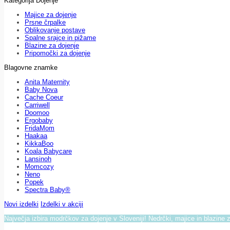
Kategorija Dojenje
Majice za dojenje
Prsne črpalke
Oblikovanje postave
Spalne srajce in pižame
Blazine za dojenje
Pripomočki za dojenje
Blagovne znamke
Anita Maternity
Baby Nova
Cache Coeur
Carriwell
Doomoo
Ergobaby
FridaMom
Haakaa
KikkaBoo
Koala Babycare
Lansinoh
Momcozy
Neno
Popek
Spectra Baby®
Novi izdelki
Izdelki v akciji
Največja izbira modrčkov za dojenje v Sloveniji! Nedrčki, majice in blazine