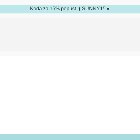
Koda za 15% popust ☀️SUNNY15☀️