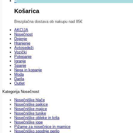
0
Košarica
Brezplačna dostava ob nakupu nad 85€
AKCIJA
Nosečnost
Dojenje
Hranjenje
Avtosedeži
Vozički
Potepanje
Igranje
Spanje
Nega in kopanje
Moda
Darila
Outlet
Kategorija Nosečnost
Nosečniške hlače
Nosečniške pajkice
Nosečniške majice
Nosečniške tunike
Nosečniške obleke in krila
Nosečniške jope
Pižame za nosečnice in mamice
Nosečniško spodnje perilo