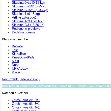
Skupina 0+/1 (0-18 kg)
Skupina 0+/1/2 (0-25 kg)
Skupina 0/1/2/3 (0-36 kg)
Skupina 1 (9-18 kg)
Vrtljivi avtosedeži
Skupina 1/2/3 (9-36 kg)
Skupina 2/3 (15-36 kg)
Podloge in prevleke
Dodatna oprema
Blagovne znamke
BeSafe
Joie
KikkaBoo
KneeGuardKids
Mast
Nuna
UPPABaby
Voksi
Novi izdelki
Izdelki v akciji
Kvalitetni in varni otroški avtosedeži z visoko ADAC oceno - ker je varnost 
Kategorija Vozički
Otroški vozički 2v1
Otroški vozički 3v1
Otroški vozički 4v1