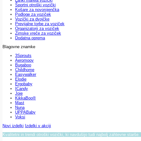
Lahki marela vozički
Športni otroški vozički
Košare za novorojenčka
Podloge za voziček
Vozički za dvojčke
Previjalne torbe za voziček
Organizatorji za voziček
Zimske vreče za voziček
Dodatna oprema
Blagovne znamke
3Sprouts
Aeromoov
Bugaboo
Childhome
Easywalker
Elodie
Ergobaby
ICandy
Joie
KikkaBoo®
Mast
Nuna
UPPABaby
Voksi
Novi izdelki
Izdelki v akciji
Kvalitetni in trendi otroški vozički, ki navdušijo tudi najbolj zahtevne starše.