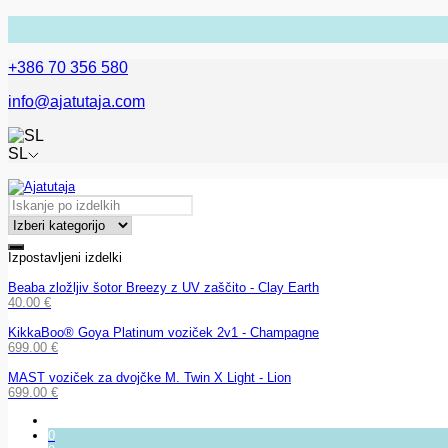
+386 70 356 580
info@ajatutaja.com
SL
Izpostavljeni izdelki
Beaba zložljiv šotor Breezy z UV zaščito - Clay Earth
40.00
€
KikkaBoo® Goya Platinum voziček 2v1 - Champagne
699.00
€
MAST voziček za dvojčke M. Twin X Light - Lion
699.00
€
0