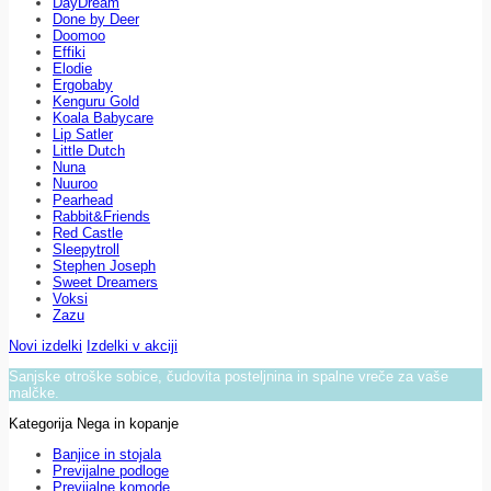
DayDream
Done by Deer
Doomoo
Effiki
Elodie
Ergobaby
Kenguru Gold
Koala Babycare
Lip Satler
Little Dutch
Nuna
Nuuroo
Pearhead
Rabbit&Friends
Red Castle
Sleepytroll
Stephen Joseph
Sweet Dreamers
Voksi
Zazu
Novi izdelki
Izdelki v akciji
Sanjske otroške sobice, čudovita posteljnina in spalne vreče za vaše
malčke.
Kategorija Nega in kopanje
Banjice in stojala
Previjalne podloge
Previjalne komode