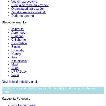
Vozički za dvojčke
Previjalne torbe za voziček
Organizatorji za voziček
Zimske vreče za voziček
Dodatna oprema
Blagovne znamke
3Sprouts
Aeromoov
Bugaboo
Childhome
Easywalker
Elodie
Ergobaby
ICandy
Joie
KikkaBoo®
Mast
Nuna
UPPABaby
Voksi
Novi izdelki
Izdelki v akciji
Kvalitetni in trendi otroški vozički, ki navdušijo tudi najbolj zahtevne
starše.
Kategorija Potepanje
Nosilke za otroke