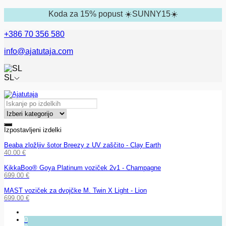
Koda za 15% popust ☀️SUNNY15☀️
+386 70 356 580
info@ajatutaja.com
SL
Izpostavljeni izdelki
Beaba zložljiv šotor Breezy z UV zaščito - Clay Earth
40.00
€
KikkaBoo® Goya Platinum voziček 2v1 - Champagne
699.00
€
MAST voziček za dvojčke M. Twin X Light - Lion
699.00
€
0