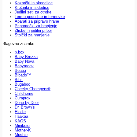
Kozarčki in skodelice
Krožniki in skledice
Jedilni seti za otroke
Termo posodice in termovke
Aparati za pripravo hrane
Pripomočki za hranjenje
Žličke in jedilni pribor
Stolčki za hranjenje
Blagovne znamke
b.box
Baby Brezza
Baby Nova
Babymoov
Beaba
Bibado™
Bibs
Bugaboo
Cheeky Chompers®
Childhome
Curaprox
Done by Deer
Dr. Brown’s
Elodie
Haakaa
KAOS
Minikoioi
Mother-K
Mushie