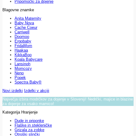
Pripomočki za dojenje
Blagovne znamke
Anita Maternity
Baby Nova
Cache Coeur
Carriwell
Doomoo
Ergobaby
FridaMom
Haakaa
KikkaBoo
Koala Babycare
Lansinoh
Momcozy
Neno
Popek
Spectra Baby®
Novi izdelki
Izdelki v akciji
Največja izbira modrčkov za dojenje v Sloveniji! Nedrčki, majice in blazine
za dojenje za vsako mamico!
Kategorija Hranjenje
Dude in priponke
Flaške in stekleničke
Grizala za zobke
Otroški slinčki