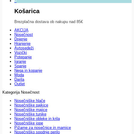
0
Košarica
Brezplačna dostava ob nakupu nad 85€
AKCIJA
Nosečnost
Dojenje
Hranjenje
Avtosedeži
Vozički
Potepanje
Igranje
Spanje
Nega in kopanje
Moda
Darila
Outlet
Kategorija Nosečnost
Nosečniške hlače
Nosečniške pajkice
Nosečniške majice
Nosečniške tunike
Nosečniške obleke in krila
Nosečniške jope
Pižame za nosečnice in mamice
Nosečniško spodnje perilo