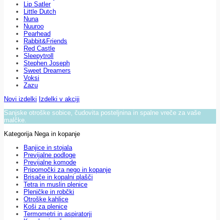
Lip Satler
Little Dutch
Nuna
Nuuroo
Pearhead
Rabbit&Friends
Red Castle
Sleepytroll
Stephen Joseph
Sweet Dreamers
Voksi
Zazu
Novi izdelki
Izdelki v akciji
Sanjske otroške sobice, čudovita posteljnina in spalne vreče za vaše
malčke.
Kategorija Nega in kopanje
Banjice in stojala
Previjalne podloge
Previjalne komode
Pripomočki za nego in kopanje
Brisače in kopalni plašči
Tetra in muslin plenice
Pleničke in robčki
Otroške kahlice
Koši za plenice
Termometri in aspiratorji