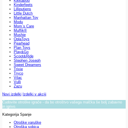
KikkaBoo
Kinderfeets
Lilliputiens
Little Dutch
Manhattan Toy
Modu
Mom`s Care
Muffik®
Mushie
OplaToys
Pearhead
Plan Toys
Play&Go
Scoot&Ride
Stephen Joseph
Sweet Dreamers
Trixie
Tryco
Vilac
Vulli
Zazu
Novi izdelki
Izdelki v akciji
Čudovite otroške igrače - da bo otroštvo vašega malčka še bolj zabavno
in igrivo.
Kategorija Spanje
Otroške varuške
Otroška sobica