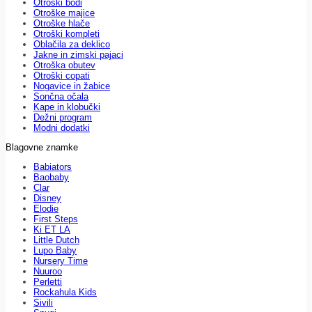
Otroški bodi
Otroške majice
Otroške hlače
Otroški kompleti
Oblačila za deklico
Jakne in zimski pajaci
Otroška obutev
Otroški copati
Nogavice in žabice
Sončna očala
Kape in klobučki
Dežni program
Modni dodatki
Blagovne znamke
Babiators
Baobaby
Clar
Disney
Elodie
First Steps
Ki ET LA
Little Dutch
Lupo Baby
Nursery Time
Nuuroo
Perletti
Rockahula Kids
Sivili