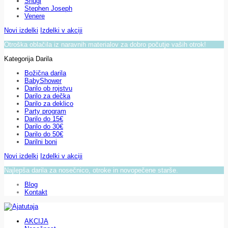
Snugi
Stephen Joseph
Venere
Novi izdelki
Izdelki v akciji
Otroška oblačila iz naravnih materialov za dobro počutje vaših otrok!
Kategorija Darila
Božična darila
BabyShower
Darilo ob rojstvu
Darilo za dečka
Darilo za deklico
Party program
Darilo do 15€
Darilo do 30€
Darilo do 50€
Darilni boni
Novi izdelki
Izdelki v akciji
Najlepša darila za nosečnico, otroke in novopečene starše.
Blog
Kontakt
AKCIJA