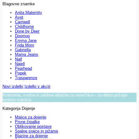
Blagovne znamke
Anita Maternity
Avet
Carriwell
Childhome
Done by Deer
Doomoo
Emma Jane
Frida Mom
Gabriella
Mama Jeans
Naif
Najell
Pearhead
Popek
Trasparenze
Novi izdelki
Izdelki v akciji
Kvalitetna, modna in udobna oblačila za nosečnice - za dobro počutje
bodoče mamice.
Kategorija Dojenje
Majice za dojenje
Prsne črpalke
Oblikovanje postave
Spalne srajce in pižame
Blazine za dojenje