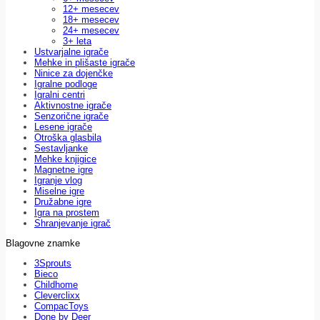
12+ mesecev
18+ mesecev
24+ mesecev
3+ leta
Ustvarjalne igrače
Mehke in plišaste igrače
Ninice za dojenčke
Igralne podloge
Igralni centri
Aktivnostne igrače
Senzorične igrače
Lesene igrače
Otroška glasbila
Sestavljanke
Mehke knjigice
Magnetne igre
Igranje vlog
Miselne igre
Družabne igre
Igra na prostem
Shranjevanje igrač
Blagovne znamke
3Sprouts
Bieco
Childhome
Cleverclixx
CompacToys
Done by Deer