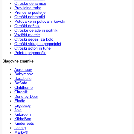
Otroške denarnice
Previjalne torbe
Prenosne postelje
Otroški nahrbtniki
Potovalke in potovalni kovčki
Otroški dežniki
Otroške čelade in ščitniki
Vozički marele
Otroški sedeži za kolo
Otroški skiroji in poganjalci
Otroški šotori in tuneli
Poletni pripomočki
Blagovne znamke
Aeromoov
Babymoov
Badabulle
BeSafe
Childhome
Citron®
Done by Deer
Elodie
Ergobaby
Joie
Kidzroom
KikkaBoo
Kinderfeets
Lässig
Marky®