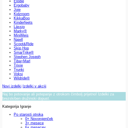
Elodie
Ergobaby
Joie
Kidzroom
KikkaBoo
Kinderfeets
Lässig
Marky®
MiniMeis
Najell
Scoot&Ride
Skip Hop
SmarTrike®
Stephen Joseph
Tiba+Marl
Trixie
Trunki
Voksi
Wildride®
Novi izdelki
Izdelki v akciji
Naj bo potovanje ali potepanje z otrokom čimbolj prijetno! Izdelki za
brezskrben družinski dopust.
Kategorija Igranje
Po starosti otroka
0+ Novorojenček
3+ mesece
6+ mesecev