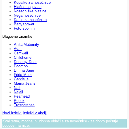
Kopalke za nosečnice
Hlačne nogavice
Nosečniške blazine
Nega nosečnice
Darilo za nosečnico
Babyshower
Foto spomini
Blagovne znamke
Anita Maternity
Avet
Carriwell
Childhome
Done by Deer
Doomoo
Emma Jane
Frida Mom
Gabriella
Mama Jeans
Naif
Najell
Pearhead
Popek
Trasparenze
Novi izdelki
Izdelki v akciji
Kvalitetna, modna in udobna oblačila za nosečnice - za dobro počutje
bodoče mamice.