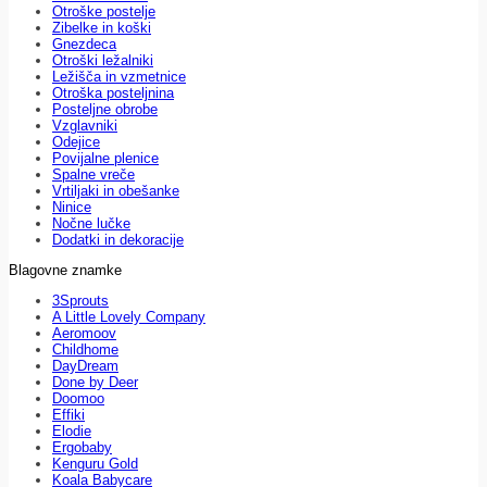
Otroške postelje
Zibelke in koški
Gnezdeca
Otroški ležalniki
Ležišča in vzmetnice
Otroška posteljnina
Posteljne obrobe
Vzglavniki
Odejice
Povijalne plenice
Spalne vreče
Vrtiljaki in obešanke
Ninice
Nočne lučke
Dodatki in dekoracije
Blagovne znamke
3Sprouts
A Little Lovely Company
Aeromoov
Childhome
DayDream
Done by Deer
Doomoo
Effiki
Elodie
Ergobaby
Kenguru Gold
Koala Babycare