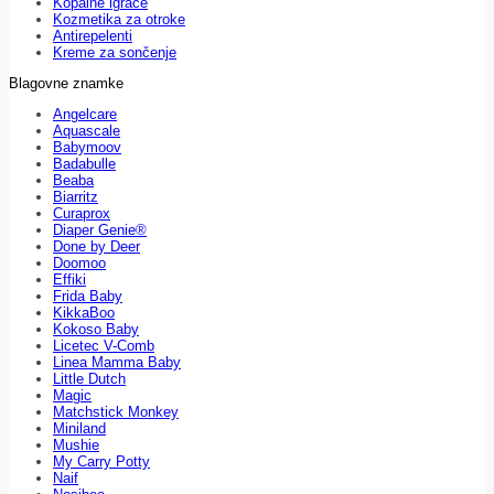
Kopalne igrače
Kozmetika za otroke
Antirepelenti
Kreme za sončenje
Blagovne znamke
Angelcare
Aquascale
Babymoov
Badabulle
Beaba
Biarritz
Curaprox
Diaper Genie®
Done by Deer
Doomoo
Effiki
Frida Baby
KikkaBoo
Kokoso Baby
Licetec V-Comb
Linea Mamma Baby
Little Dutch
Magic
Matchstick Monkey
Miniland
Mushie
My Carry Potty
Naif