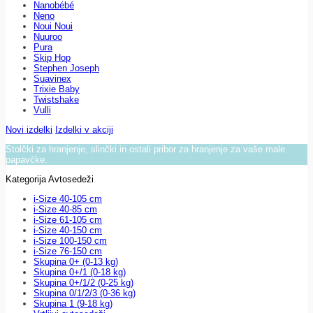
Nanobébé
Neno
Noui Noui
Nuuroo
Pura
Skip Hop
Stephen Joseph
Suavinex
Trixie Baby
Twistshake
Vulli
Novi izdelki
Izdelki v akciji
Stolčki za hranjenje, slinčki in ostali pribor za hranjenje za vaše male
papavčke.
Kategorija Avtosedeži
i-Size 40-105 cm
i-Size 40-85 cm
i-Size 61-105 cm
i-Size 40-150 cm
i-Size 100-150 cm
i-Size 76-150 cm
Skupina 0+ (0-13 kg)
Skupina 0+/1 (0-18 kg)
Skupina 0+/1/2 (0-25 kg)
Skupina 0/1/2/3 (0-36 kg)
Skupina 1 (9-18 kg)