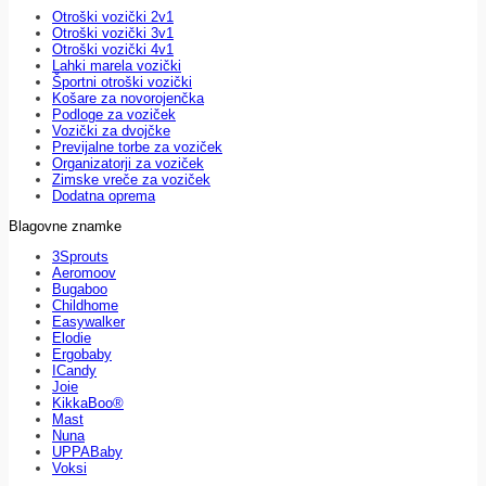
Otroški vozički 2v1
Otroški vozički 3v1
Otroški vozički 4v1
Lahki marela vozički
Športni otroški vozički
Košare za novorojenčka
Podloge za voziček
Vozički za dvojčke
Previjalne torbe za voziček
Organizatorji za voziček
Zimske vreče za voziček
Dodatna oprema
Blagovne znamke
3Sprouts
Aeromoov
Bugaboo
Childhome
Easywalker
Elodie
Ergobaby
ICandy
Joie
KikkaBoo®
Mast
Nuna
UPPABaby
Voksi