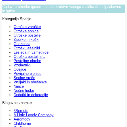
Čudovite otroške igrače - da bo otroštvo vašega malčka še bolj zabavno
in igrivo.
Kategorija Spanje
Otroške varuške
Otroška sobica
Otroške postelje
Zibelke in koški
Gnezdeca
Otroški ležalniki
Ležišča in vzmetnice
Otroška posteljnina
Posteljne obrobe
Vzglavniki
Odejice
Povijalne plenice
Spalne vreče
Vrtiljaki in obešanke
Ninice
Nočne lučke
Dodatki in dekoracije
Blagovne znamke
3Sprouts
A Little Lovely Company
Aeromoov
Childhome