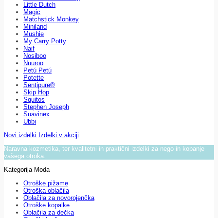
Little Dutch
Magic
Matchstick Monkey
Miniland
Mushie
My Carry Potty
Naif
Nosiboo
Nuuroo
Petú Petú
Potette
Sentipure®
Skip Hop
Squitos
Stephen Joseph
Suavinex
Ubbi
Novi izdelki
Izdelki v akciji
Naravna kozmetika, ter kvalitetni in praktični izdelki za nego in kopanje
vašega otroka.
Kategorija Moda
Otroške pižame
Otroška oblačila
Oblačila za novorojenčka
Otroške kopalke
Oblačila za dečka