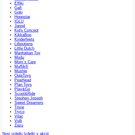
Effiki
Galt
Goki
Hoppstar
IGLU
Janod
Kid's Concept
KikkaBoo
Kinderfeets
Lilliputiens
Little Dutch
Manhattan Toy
Modu
Mom`s Care
Muffik®
Mushie
OplaToys
Pearhead
Plan Toys
Play&Go
Scoot&Ride
Stephen Joseph
Sweet Dreamers
Trixie
Tryco
Vilac
Vulli
Zazu
Novi izdelki
Izdelki v akciji