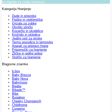
za dojenje za vsako mamico!
Kategorija Hranjenje
Dude in priponke
Flaške in stekleničke
Grizala za zobke
Otroški slinčki
Kozarčki in skodelice
Krožniki in skledice
Jedilni seti za otroke
Termo posodice in termovke
Aparati za pripravo hrane
Pripomočki za hranjenje
Žličke in jedilni pribor
Stolčki za hranjenje
Blagovne znamke
b.box
Baby Brezza
Baby Nova
Babymoov
Beaba
Bibado™
Bibs
Bugaboo
Cheeky Chompers®
Childhome
Curaprox