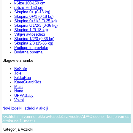
i-Size 100-150 cm
i-Size 76-150 cm
Skupina 0+ (0-13 kg)
Skupina 0+/1 (0-18 kg)
Skupina 0+/1/2 (0-25 kg)
Skupina 0/1/2/3 (0-36 kg)
Skupina 1 (9-18 kg)
Vrtljivi avtosedeži
Skupina 1/2/3 (9-36 kg)
Skupina 2/3 (15-36 kg)
Podloge in prevleke
Dodatna oprema
Blagovne znamke
BeSafe
Joie
KikkaBoo
KneeGuardKids
Mast
Nuna
UPPABaby
Voksi
Novi izdelki
Izdelki v akciji
Kvalitetni in varni otroški avtosedeži z visoko ADAC oceno - ker je varnost
otroka na 1. mestu.
Kategorija Vozički