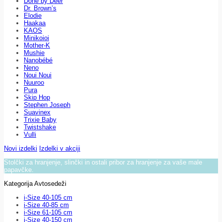
Done by Deer
Dr. Brown’s
Elodie
Haakaa
KAOS
Minikoioi
Mother-K
Mushie
Nanobébé
Neno
Noui Noui
Nuuroo
Pura
Skip Hop
Stephen Joseph
Suavinex
Trixie Baby
Twistshake
Vulli
Novi izdelki
Izdelki v akciji
Stolčki za hranjenje, slinčki in ostali pribor za hranjenje za vaše male
papavčke.
Kategorija Avtosedeži
i-Size 40-105 cm
i-Size 40-85 cm
i-Size 61-105 cm
i-Size 40-150 cm