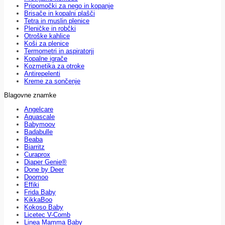
Pripomočki za nego in kopanje
Brisače in kopalni plašči
Tetra in muslin plenice
Pleničke in robčki
Otroške kahlice
Koši za plenice
Termometri in aspiratorji
Kopalne igrače
Kozmetika za otroke
Antirepelenti
Kreme za sončenje
Blagovne znamke
Angelcare
Aquascale
Babymoov
Badabulle
Beaba
Biarritz
Curaprox
Diaper Genie®
Done by Deer
Doomoo
Effiki
Frida Baby
KikkaBoo
Kokoso Baby
Licetec V-Comb
Linea Mamma Baby