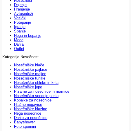
Nosečnost
Dojenje
Hranjenje
Avtosedeži
Vozički
Potepanje
Igranje
Spanje
Nega in kopanje
Moda
Darila
Outlet
Kategorija Nosečnost
Nosečniške hlače
Nosečniške pajkice
Nosečniške majice
Nosečniške tunike
Nosečniške obleke in krila
Nosečniške jope
Pižame za nosečnice in mamice
Nosečniško spodnje perilo
Kopalke za nosečnice
Hlačne nogavice
Nosečniške blazine
Nega nosečnice
Darilo za nosečnico
Babyshower
Foto spomini