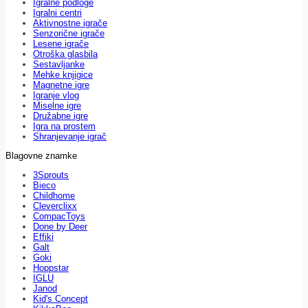
Igralne podloge
Igralni centri
Aktivnostne igrače
Senzorične igrače
Lesene igrače
Otroška glasbila
Sestavljanke
Mehke knjigice
Magnetne igre
Igranje vlog
Miselne igre
Družabne igre
Igra na prostem
Shranjevanje igrač
Blagovne znamke
3Sprouts
Bieco
Childhome
Cleverclixx
CompacToys
Done by Deer
Effiki
Galt
Goki
Hoppstar
IGLU
Janod
Kid's Concept