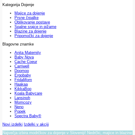
Kategorija Dojenje
Majice za dojenje
Prsne črpalke
Oblikovanje postave
Spalne srajce in pižame
Blazine za dojenje
Pripomočki za dojenje
Blagovne znamke
Anita Maternity
Baby Nova
Cache Coeur
Carriwell
Doomoo
Ergobaby
FridaMom
Haakaa
KikkaBoo
Koala Babycare
Lansinoh
Momcozy
Neno
Popek
Spectra Baby®
Novi izdelki
Izdelki v akciji
Največja izbira modrčkov za dojenje v Sloveniji! Nedrčki, majice in blazine