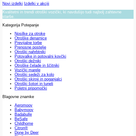
Novi izdelki
Izdelki v akciji
Kvalitetni in trendi otroški vozički, ki navdušijo tudi najbolj zahtevne
starše.
Kategorija Potepanje
Nosilke za otroke
Otroške denarnice
Previjalne torbe
Prenosne postelje
Otroški nahrbtniki
Potovalke in potovalni kovčki
Otroški dežniki
Otroške čelade in ščitniki
Vozički marele
Otroški sedeži za kolo
Otroški skiroji in poganjalci
Otroški šotori in tuneli
Poletni pripomočki
Blagovne znamke
Aeromoov
Babymoov
Badabulle
BeSafe
Childhome
Citron®
Done by Deer