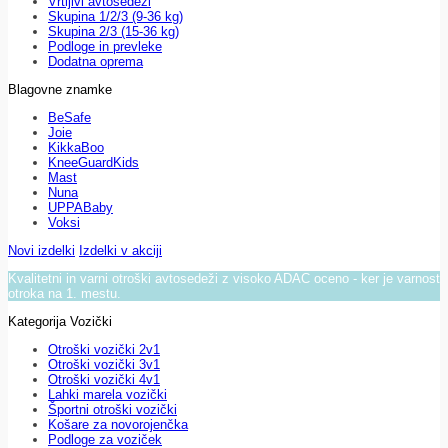
Vrtljivi avtosedeži
Skupina 1/2/3 (9-36 kg)
Skupina 2/3 (15-36 kg)
Podloge in prevleke
Dodatna oprema
Blagovne znamke
BeSafe
Joie
KikkaBoo
KneeGuardKids
Mast
Nuna
UPPABaby
Voksi
Novi izdelki
Izdelki v akciji
Kvalitetni in varni otroški avtosedeži z visoko ADAC oceno - ker je varnost
otroka na 1. mestu.
Kategorija Vozički
Otroški vozički 2v1
Otroški vozički 3v1
Otroški vozički 4v1
Lahki marela vozički
Športni otroški vozički
Košare za novorojenčka
Podloge za voziček