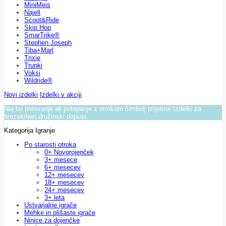
MiniMeis
Najell
Scoot&Ride
Skip Hop
SmarTrike®
Stephen Joseph
Tiba+Marl
Trixie
Trunki
Voksi
Wildride®
Novi izdelki
Izdelki v akciji
Naj bo potovanje ali potepanje z otrokom čimbolj prijetno! Izdelki za
brezskrben družinski dopust.
Kategorija Igranje
Po starosti otroka
0+ Novorojenček
3+ mesece
6+ mesecev
12+ mesecev
18+ mesecev
24+ mesecev
3+ leta
Ustvarjalne igrače
Mehke in plišaste igrače
Ninice za dojenčke