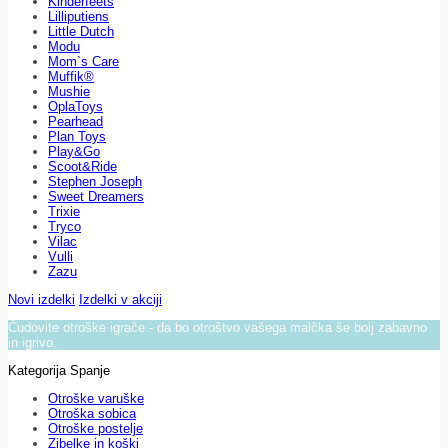
Kinderfeets
Lilliputiens
Little Dutch
Modu
Mom`s Care
Muffik®
Mushie
OplaToys
Pearhead
Plan Toys
Play&Go
Scoot&Ride
Stephen Joseph
Sweet Dreamers
Trixie
Tryco
Vilac
Vulli
Zazu
Novi izdelki
Izdelki v akciji
Čudovite otroške igrače - da bo otroštvo vašega malčka še bolj zabavno
in igrivo.
Kategorija Spanje
Otroške varuške
Otroška sobica
Otroške postelje
Zibelke in koški