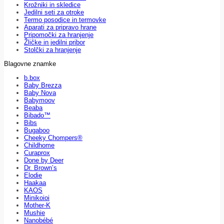
Krožniki in skledice
Jedilni seti za otroke
Termo posodice in termovke
Aparati za pripravo hrane
Pripomočki za hranjenje
Žličke in jedilni pribor
Stolčki za hranjenje
Blagovne znamke
b.box
Baby Brezza
Baby Nova
Babymoov
Beaba
Bibado™
Bibs
Bugaboo
Cheeky Chompers®
Childhome
Curaprox
Done by Deer
Dr. Brown’s
Elodie
Haakaa
KAOS
Minikoioi
Mother-K
Mushie
Nanobébé