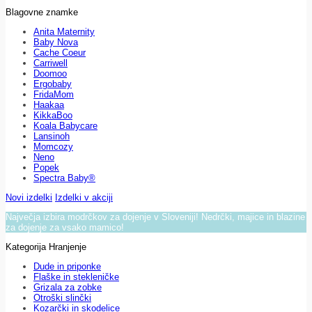
Blagovne znamke
Anita Maternity
Baby Nova
Cache Coeur
Carriwell
Doomoo
Ergobaby
FridaMom
Haakaa
KikkaBoo
Koala Babycare
Lansinoh
Momcozy
Neno
Popek
Spectra Baby®
Novi izdelki
Izdelki v akciji
Največja izbira modrčkov za dojenje v Sloveniji! Nedrčki, majice in blazine
za dojenje za vsako mamico!
Kategorija Hranjenje
Dude in priponke
Flaške in stekleničke
Grizala za zobke
Otroški slinčki
Kozarčki in skodelice