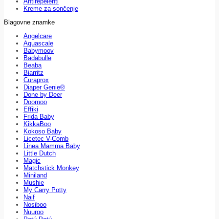
Antirepelenti
Kreme za sončenje
Blagovne znamke
Angelcare
Aquascale
Babymoov
Badabulle
Beaba
Biarritz
Curaprox
Diaper Genie®
Done by Deer
Doomoo
Effiki
Frida Baby
KikkaBoo
Kokoso Baby
Licetec V-Comb
Linea Mamma Baby
Little Dutch
Magic
Matchstick Monkey
Miniland
Mushie
My Carry Potty
Naif
Nosiboo
Nuuroo