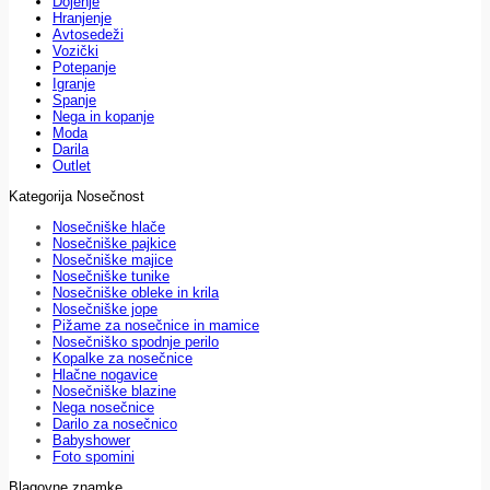
Dojenje
Hranjenje
Avtosedeži
Vozički
Potepanje
Igranje
Spanje
Nega in kopanje
Moda
Darila
Outlet
Kategorija Nosečnost
Nosečniške hlače
Nosečniške pajkice
Nosečniške majice
Nosečniške tunike
Nosečniške obleke in krila
Nosečniške jope
Pižame za nosečnice in mamice
Nosečniško spodnje perilo
Kopalke za nosečnice
Hlačne nogavice
Nosečniške blazine
Nega nosečnice
Darilo za nosečnico
Babyshower
Foto spomini
Blagovne znamke