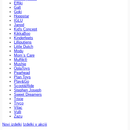
Effiki
Galt
Goki
Hoppstar
IGLU
Janod
Kid's Concept
KikkaBoo
Kinderfeets
Lilliputiens
Little Dutch
Modu
Mom`s Care
Muffik®
Mushie
OplaToys
Pearhead
Plan Toys
Play&Go
Scoot&Ride
Stephen Joseph
Sweet Dreamers
Trixie
Tryco
Vilac
Vulli
Zazu
Novi izdelki
Izdelki v akciji