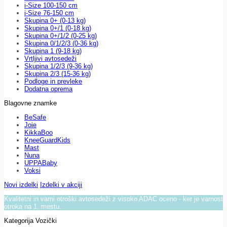
i-Size 100-150 cm
i-Size 76-150 cm
Skupina 0+ (0-13 kg)
Skupina 0+/1 (0-18 kg)
Skupina 0+/1/2 (0-25 kg)
Skupina 0/1/2/3 (0-36 kg)
Skupina 1 (9-18 kg)
Vrtljivi avtosedeži
Skupina 1/2/3 (9-36 kg)
Skupina 2/3 (15-36 kg)
Podloge in prevleke
Dodatna oprema
Blagovne znamke
BeSafe
Joie
KikkaBoo
KneeGuardKids
Mast
Nuna
UPPABaby
Voksi
Novi izdelki
Izdelki v akciji
Kvalitetni in varni otroški avtosedeži z visoko ADAC oceno - ker je varnost
otroka na 1. mestu.
Kategorija Vozički