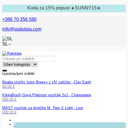
Koda za 15% popust ☀️SUNNY15☀️
+386 70 356 580
info@ajatutaja.com
SL
Izpostavljeni izdelki
Beaba zložljiv šotor Breezy z UV zaščito - Clay Earth
40.00
€
KikkaBoo® Goya Platinum voziček 2v1 - Champagne
699.00
€
MAST voziček za dvojčke M. Twin X Light - Lion
699.00
€
0