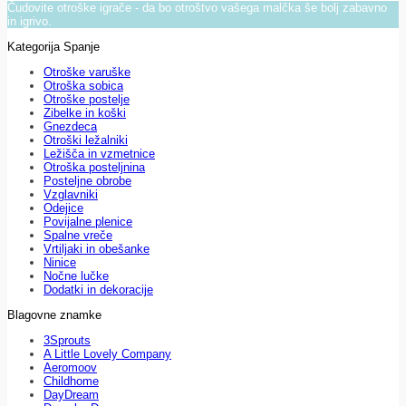
Čudovite otroške igrače - da bo otroštvo vašega malčka še bolj zabavno
in igrivo.
Kategorija Spanje
Otroške varuške
Otroška sobica
Otroške postelje
Zibelke in koški
Gnezdeca
Otroški ležalniki
Ležišča in vzmetnice
Otroška posteljnina
Posteljne obrobe
Vzglavniki
Odejice
Povijalne plenice
Spalne vreče
Vrtiljaki in obešanke
Ninice
Nočne lučke
Dodatki in dekoracije
Blagovne znamke
3Sprouts
A Little Lovely Company
Aeromoov
Childhome
DayDream