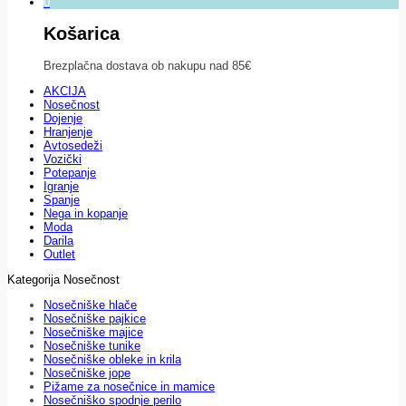
0
Košarica
Brezplačna dostava ob nakupu nad 85€
AKCIJA
Nosečnost
Dojenje
Hranjenje
Avtosedeži
Vozički
Potepanje
Igranje
Spanje
Nega in kopanje
Moda
Darila
Outlet
Kategorija Nosečnost
Nosečniške hlače
Nosečniške pajkice
Nosečniške majice
Nosečniške tunike
Nosečniške obleke in krila
Nosečniške jope
Pižame za nosečnice in mamice
Nosečniško spodnje perilo