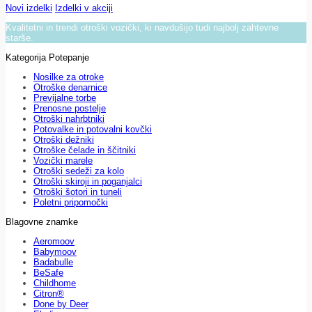
Novi izdelki
Izdelki v akciji
Kvalitetni in trendi otroški vozički, ki navdušijo tudi najbolj zahtevne
starše.
Kategorija Potepanje
Nosilke za otroke
Otroške denarnice
Previjalne torbe
Prenosne postelje
Otroški nahrbtniki
Potovalke in potovalni kovčki
Otroški dežniki
Otroške čelade in ščitniki
Vozički marele
Otroški sedeži za kolo
Otroški skiroji in poganjalci
Otroški šotori in tuneli
Poletni pripomočki
Blagovne znamke
Aeromoov
Babymoov
Badabulle
BeSafe
Childhome
Citron®
Done by Deer