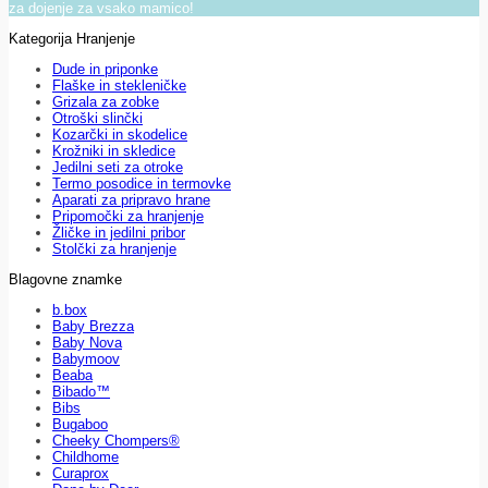
za dojenje za vsako mamico!
Kategorija Hranjenje
Dude in priponke
Flaške in stekleničke
Grizala za zobke
Otroški slinčki
Kozarčki in skodelice
Krožniki in skledice
Jedilni seti za otroke
Termo posodice in termovke
Aparati za pripravo hrane
Pripomočki za hranjenje
Žličke in jedilni pribor
Stolčki za hranjenje
Blagovne znamke
b.box
Baby Brezza
Baby Nova
Babymoov
Beaba
Bibado™
Bibs
Bugaboo
Cheeky Chompers®
Childhome
Curaprox