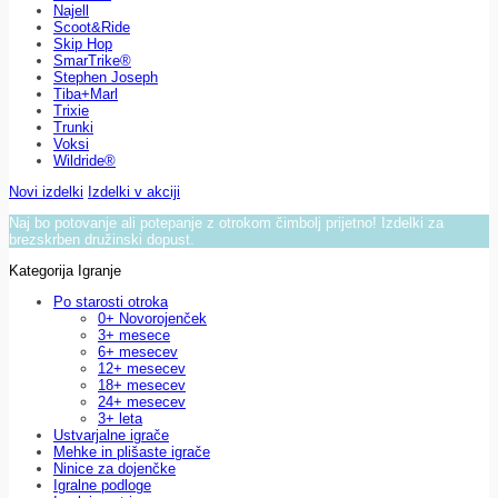
Najell
Scoot&Ride
Skip Hop
SmarTrike®
Stephen Joseph
Tiba+Marl
Trixie
Trunki
Voksi
Wildride®
Novi izdelki
Izdelki v akciji
Naj bo potovanje ali potepanje z otrokom čimbolj prijetno! Izdelki za
brezskrben družinski dopust.
Kategorija Igranje
Po starosti otroka
0+ Novorojenček
3+ mesece
6+ mesecev
12+ mesecev
18+ mesecev
24+ mesecev
3+ leta
Ustvarjalne igrače
Mehke in plišaste igrače
Ninice za dojenčke
Igralne podloge