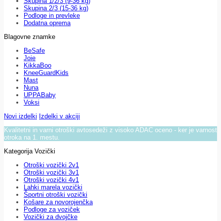
Skupina 1/2/3 (9-36 kg)
Skupina 2/3 (15-36 kg)
Podloge in prevleke
Dodatna oprema
Blagovne znamke
BeSafe
Joie
KikkaBoo
KneeGuardKids
Mast
Nuna
UPPABaby
Voksi
Novi izdelki
Izdelki v akciji
Kvalitetni in varni otroški avtosedeži z visoko ADAC oceno - ker je varnost
otroka na 1. mestu.
Kategorija Vozički
Otroški vozički 2v1
Otroški vozički 3v1
Otroški vozički 4v1
Lahki marela vozički
Športni otroški vozički
Košare za novorojenčka
Podloge za voziček
Vozički za dvojčke