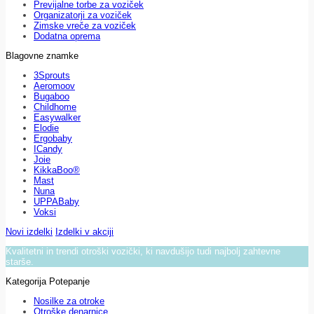
Previjalne torbe za voziček
Organizatorji za voziček
Zimske vreče za voziček
Dodatna oprema
Blagovne znamke
3Sprouts
Aeromoov
Bugaboo
Childhome
Easywalker
Elodie
Ergobaby
ICandy
Joie
KikkaBoo®
Mast
Nuna
UPPABaby
Voksi
Novi izdelki
Izdelki v akciji
Kvalitetni in trendi otroški vozički, ki navdušijo tudi najbolj zahtevne
starše.
Kategorija Potepanje
Nosilke za otroke
Otroške denarnice