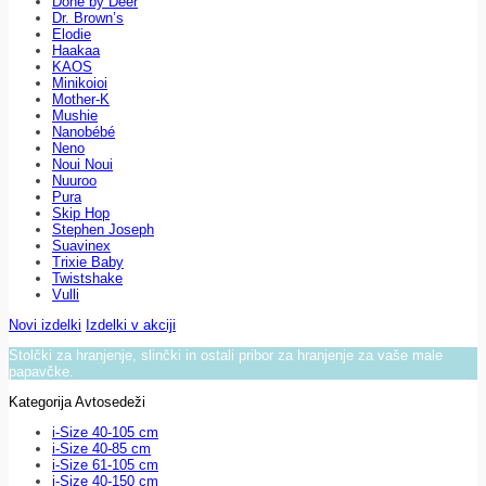
Done by Deer
Dr. Brown’s
Elodie
Haakaa
KAOS
Minikoioi
Mother-K
Mushie
Nanobébé
Neno
Noui Noui
Nuuroo
Pura
Skip Hop
Stephen Joseph
Suavinex
Trixie Baby
Twistshake
Vulli
Novi izdelki
Izdelki v akciji
Stolčki za hranjenje, slinčki in ostali pribor za hranjenje za vaše male
papavčke.
Kategorija Avtosedeži
i-Size 40-105 cm
i-Size 40-85 cm
i-Size 61-105 cm
i-Size 40-150 cm