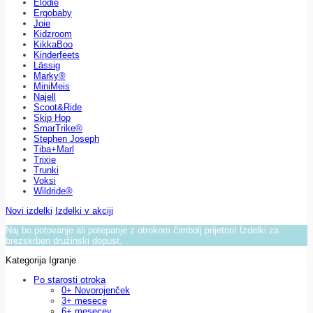
Elodie
Ergobaby
Joie
Kidzroom
KikkaBoo
Kinderfeets
Lässig
Marky®
MiniMeis
Najell
Scoot&Ride
Skip Hop
SmarTrike®
Stephen Joseph
Tiba+Marl
Trixie
Trunki
Voksi
Wildride®
Novi izdelki
Izdelki v akciji
Naj bo potovanje ali potepanje z otrokom čimbolj prijetno! Izdelki za
brezskrben družinski dopust.
Kategorija Igranje
Po starosti otroka
0+ Novorojenček
3+ mesece
6+ mesecev