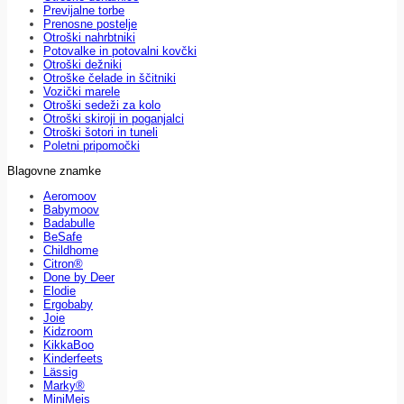
Previjalne torbe
Prenosne postelje
Otroški nahrbtniki
Potovalke in potovalni kovčki
Otroški dežniki
Otroške čelade in ščitniki
Vozički marele
Otroški sedeži za kolo
Otroški skiroji in poganjalci
Otroški šotori in tuneli
Poletni pripomočki
Blagovne znamke
Aeromoov
Babymoov
Badabulle
BeSafe
Childhome
Citron®
Done by Deer
Elodie
Ergobaby
Joie
Kidzroom
KikkaBoo
Kinderfeets
Lässig
Marky®
MiniMeis