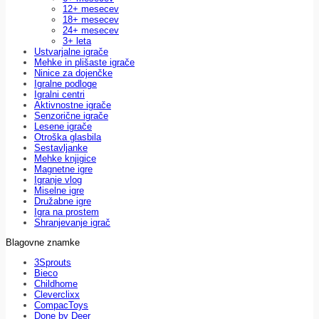
12+ mesecev
18+ mesecev
24+ mesecev
3+ leta
Ustvarjalne igrače
Mehke in plišaste igrače
Ninice za dojenčke
Igralne podloge
Igralni centri
Aktivnostne igrače
Senzorične igrače
Lesene igrače
Otroška glasbila
Sestavljanke
Mehke knjigice
Magnetne igre
Igranje vlog
Miselne igre
Družabne igre
Igra na prostem
Shranjevanje igrač
Blagovne znamke
3Sprouts
Bieco
Childhome
Cleverclixx
CompacToys
Done by Deer