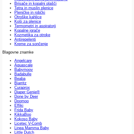
Brisače in kopalni plašči
Tetra in muslin plenice
Pleničke in robčki
Otroške kahlice
Koši za plenice
Termometri in aspiratorji
Kopalne igrače
Kozmetika za otroke
Antirepelenti
Kreme za sončenje
Blagovne znamke
Angelcare
Aquascale
Babymoov
Badabulle
Beaba
Biarritz
Curaprox
Diaper Genie®
Done by Deer
Doomoo
Effiki
Frida Baby
KikkaBoo
Kokoso Baby
Licetec V-Comb
Linea Mamma Baby
Little Dutch