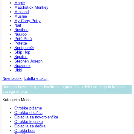
Magic
Matchstick Monkey
Miniland
Mushie
My Carry Potty
Naif
Nosiboo
Nuuroo
Petú Petú
Potette
Sentipure®
Skip Hop
Squitos
Stephen Joseph
Suavinex
Ubbi
Novi izdelki
Izdelki v akciji
Naravna kozmetika, ter kvalitetni in praktični izdelki za nego in kopanje
vašega otroka.
Kategorija Moda
Otroške pižame
Otroška oblačila
Oblačila za novorojenčka
Otroške kopalke
Oblačila za dečka
Otroški bodi