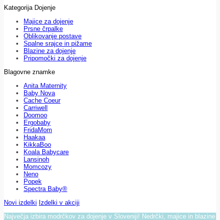
Kategorija Dojenje
Majice za dojenje
Prsne črpalke
Oblikovanje postave
Spalne srajce in pižame
Blazine za dojenje
Pripomočki za dojenje
Blagovne znamke
Anita Maternity
Baby Nova
Cache Coeur
Carriwell
Doomoo
Ergobaby
FridaMom
Haakaa
KikkaBoo
Koala Babycare
Lansinoh
Momcozy
Neno
Popek
Spectra Baby®
Novi izdelki
Izdelki v akciji
Največja izbira modrčkov za dojenje v Sloveniji! Nedrčki, majice in blazine