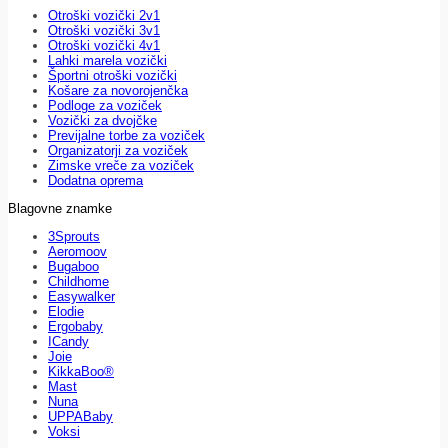
Otroški vozički 2v1
Otroški vozički 3v1
Otroški vozički 4v1
Lahki marela vozički
Športni otroški vozički
Košare za novorojenčka
Podloge za voziček
Vozički za dvojčke
Previjalne torbe za voziček
Organizatorji za voziček
Zimske vreče za voziček
Dodatna oprema
Blagovne znamke
3Sprouts
Aeromoov
Bugaboo
Childhome
Easywalker
Elodie
Ergobaby
ICandy
Joie
KikkaBoo®
Mast
Nuna
UPPABaby
Voksi