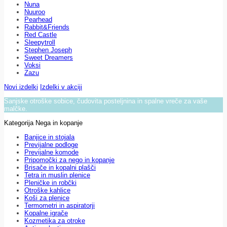
Nuna
Nuuroo
Pearhead
Rabbit&Friends
Red Castle
Sleepytroll
Stephen Joseph
Sweet Dreamers
Voksi
Zazu
Novi izdelki
Izdelki v akciji
Sanjske otroške sobice, čudovita posteljnina in spalne vreče za vaše
malčke.
Kategorija Nega in kopanje
Banjice in stojala
Previjalne podloge
Previjalne komode
Pripomočki za nego in kopanje
Brisače in kopalni plašči
Tetra in muslin plenice
Pleničke in robčki
Otroške kahlice
Koši za plenice
Termometri in aspiratorji
Kopalne igrače
Kozmetika za otroke