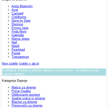
Anita Maternity
Avet
Carriwell
Childhome
Done by Deer
Doomoo
Emma Jane
Frida Mom
Gabriella
Mama Jeans
Naif
Najell
Pearhead
Popek
Trasparenze
Novi izdelki
Izdelki v akciji
Kvalitetna, modna in udobna oblačila za nosečnice - za dobro počutje
bodoče mamice.
Kategorija Dojenje
Majice za dojenje
Prsne črpalke
Oblikovanje postave
Spalne srajce in pižame
Blazine za dojenje
Pripomočki za dojenje