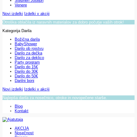
Stephen Joseph
Venere
Novi izdelki
Izdelki v akciji
Otroška oblačila iz naravnih materialov za dobro počutje vaših otrok!
Kategorija Darila
Božična darila
BabyShower
Darilo ob rojstvu
Darilo za dečka
Darilo za deklico
Party program
Darilo do 15€
Darilo do 30€
Darilo do 50€
Darilni boni
Novi izdelki
Izdelki v akciji
Najlepša darila za nosečnico, otroke in novopečene starše.
Blog
Kontakt
AKCIJA
Nosečnost