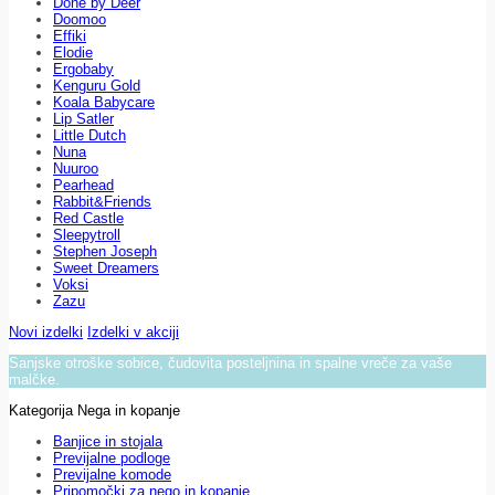
Done by Deer
Doomoo
Effiki
Elodie
Ergobaby
Kenguru Gold
Koala Babycare
Lip Satler
Little Dutch
Nuna
Nuuroo
Pearhead
Rabbit&Friends
Red Castle
Sleepytroll
Stephen Joseph
Sweet Dreamers
Voksi
Zazu
Novi izdelki
Izdelki v akciji
Sanjske otroške sobice, čudovita posteljnina in spalne vreče za vaše
malčke.
Kategorija Nega in kopanje
Banjice in stojala
Previjalne podloge
Previjalne komode
Pripomočki za nego in kopanje