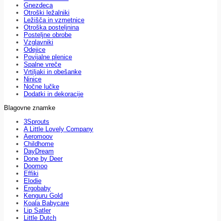
Gnezdeca
Otroški ležalniki
Ležišča in vzmetnice
Otroška posteljnina
Posteljne obrobe
Vzglavniki
Odejice
Povijalne plenice
Spalne vreče
Vrtiljaki in obešanke
Ninice
Nočne lučke
Dodatki in dekoracije
Blagovne znamke
3Sprouts
A Little Lovely Company
Aeromoov
Childhome
DayDream
Done by Deer
Doomoo
Effiki
Elodie
Ergobaby
Kenguru Gold
Koala Babycare
Lip Satler
Little Dutch