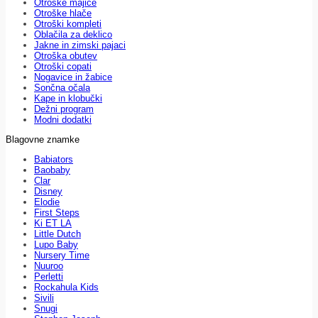
Otroške majice
Otroške hlače
Otroški kompleti
Oblačila za deklico
Jakne in zimski pajaci
Otroška obutev
Otroški copati
Nogavice in žabice
Sončna očala
Kape in klobučki
Dežni program
Modni dodatki
Blagovne znamke
Babiators
Baobaby
Clar
Disney
Elodie
First Steps
Ki ET LA
Little Dutch
Lupo Baby
Nursery Time
Nuuroo
Perletti
Rockahula Kids
Sivili
Snugi