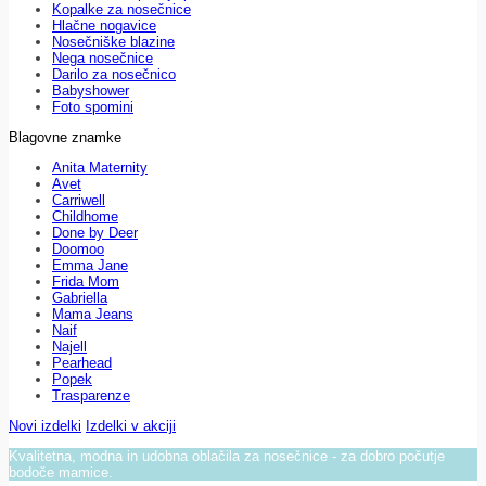
Kopalke za nosečnice
Hlačne nogavice
Nosečniške blazine
Nega nosečnice
Darilo za nosečnico
Babyshower
Foto spomini
Blagovne znamke
Anita Maternity
Avet
Carriwell
Childhome
Done by Deer
Doomoo
Emma Jane
Frida Mom
Gabriella
Mama Jeans
Naif
Najell
Pearhead
Popek
Trasparenze
Novi izdelki
Izdelki v akciji
Kvalitetna, modna in udobna oblačila za nosečnice - za dobro počutje
bodoče mamice.