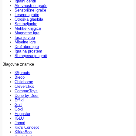
Igralni centri
Aktivnostne igrače
Senzorične igrače
Lesene igrače
Otroška glasbila
Sestavljanke
Mehke knjigice
Magnetne igre
Igranje vlog
Miselne igre
Družabne igre
Igra na prostem
Shranjevanje igrač
Blagovne znamke
3Sprouts
Bieco
Childhome
Cleverclixx
CompacToys
Done by Deer
Effiki
Galt
Goki
Hoppstar
IGLU
Janod
Kid's Concept
KikkaBoo