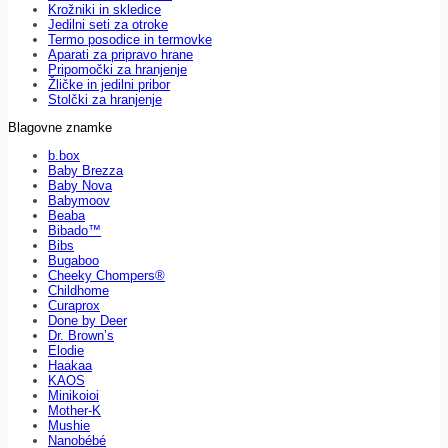
Krožniki in skledice
Jedilni seti za otroke
Termo posodice in termovke
Aparati za pripravo hrane
Pripomočki za hranjenje
Žličke in jedilni pribor
Stolčki za hranjenje
Blagovne znamke
b.box
Baby Brezza
Baby Nova
Babymoov
Beaba
Bibado™
Bibs
Bugaboo
Cheeky Chompers®
Childhome
Curaprox
Done by Deer
Dr. Brown’s
Elodie
Haakaa
KAOS
Minikoioi
Mother-K
Mushie
Nanobébé