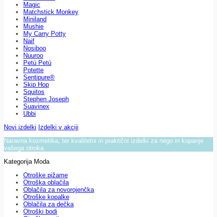
Magic
Matchstick Monkey
Miniland
Mushie
My Carry Potty
Naif
Nosiboo
Nuuroo
Petú Petú
Potette
Sentipure®
Skip Hop
Squitos
Stephen Joseph
Suavinex
Ubbi
Novi izdelki
Izdelki v akciji
Naravna kozmetika, ter kvalitetni in praktični izdelki za nego in kopanje
vašega otroka.
Kategorija Moda
Otroške pižame
Otroška oblačila
Oblačila za novorojenčka
Otroške kopalke
Oblačila za dečka
Otroški bodi