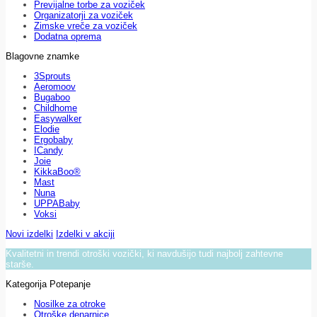
Previjalne torbe za voziček
Organizatorji za voziček
Zimske vreče za voziček
Dodatna oprema
Blagovne znamke
3Sprouts
Aeromoov
Bugaboo
Childhome
Easywalker
Elodie
Ergobaby
ICandy
Joie
KikkaBoo®
Mast
Nuna
UPPABaby
Voksi
Novi izdelki
Izdelki v akciji
Kvalitetni in trendi otroški vozički, ki navdušijo tudi najbolj zahtevne
starše.
Kategorija Potepanje
Nosilke za otroke
Otroške denarnice