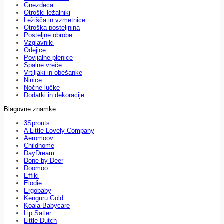
Gnezdeca
Otroški ležalniki
Ležišča in vzmetnice
Otroška posteljnina
Posteljne obrobe
Vzglavniki
Odejice
Povijalne plenice
Spalne vreče
Vrtiljaki in obešanke
Ninice
Nočne lučke
Dodatki in dekoracije
Blagovne znamke
3Sprouts
A Little Lovely Company
Aeromoov
Childhome
DayDream
Done by Deer
Doomoo
Effiki
Elodie
Ergobaby
Kenguru Gold
Koala Babycare
Lip Satler
Little Dutch