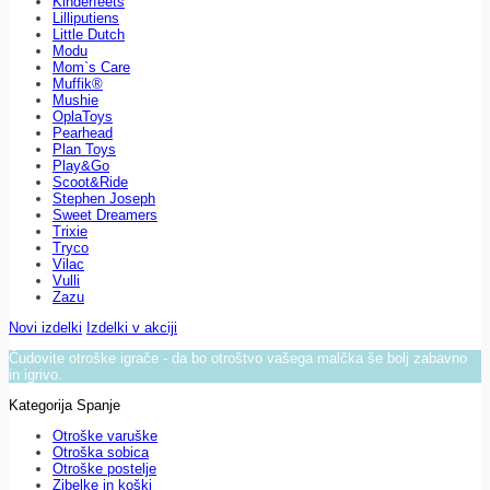
Kinderfeets
Lilliputiens
Little Dutch
Modu
Mom`s Care
Muffik®
Mushie
OplaToys
Pearhead
Plan Toys
Play&Go
Scoot&Ride
Stephen Joseph
Sweet Dreamers
Trixie
Tryco
Vilac
Vulli
Zazu
Novi izdelki
Izdelki v akciji
Čudovite otroške igrače - da bo otroštvo vašega malčka še bolj zabavno
in igrivo.
Kategorija Spanje
Otroške varuške
Otroška sobica
Otroške postelje
Zibelke in koški