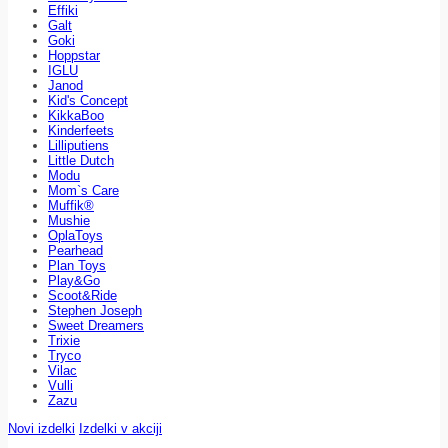
Effiki
Galt
Goki
Hoppstar
IGLU
Janod
Kid's Concept
KikkaBoo
Kinderfeets
Lilliputiens
Little Dutch
Modu
Mom`s Care
Muffik®
Mushie
OplaToys
Pearhead
Plan Toys
Play&Go
Scoot&Ride
Stephen Joseph
Sweet Dreamers
Trixie
Tryco
Vilac
Vulli
Zazu
Novi izdelki
Izdelki v akciji