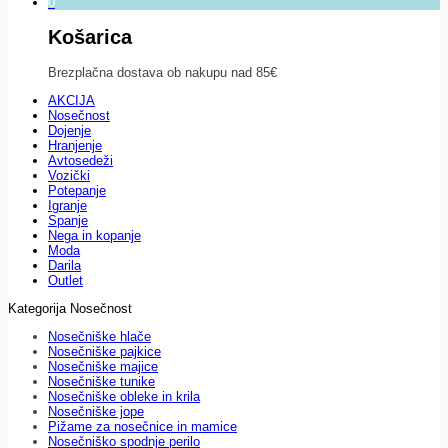
0
Košarica
Brezplačna dostava ob nakupu nad 85€
AKCIJA
Nosečnost
Dojenje
Hranjenje
Avtosedeži
Vozički
Potepanje
Igranje
Spanje
Nega in kopanje
Moda
Darila
Outlet
Kategorija Nosečnost
Nosečniške hlače
Nosečniške pajkice
Nosečniške majice
Nosečniške tunike
Nosečniške obleke in krila
Nosečniške jope
Pižame za nosečnice in mamice
Nosečniško spodnje perilo