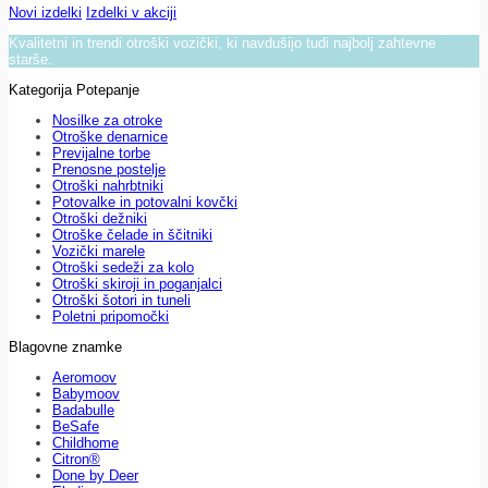
Novi izdelki
Izdelki v akciji
Kvalitetni in trendi otroški vozički, ki navdušijo tudi najbolj zahtevne
starše.
Kategorija Potepanje
Nosilke za otroke
Otroške denarnice
Previjalne torbe
Prenosne postelje
Otroški nahrbtniki
Potovalke in potovalni kovčki
Otroški dežniki
Otroške čelade in ščitniki
Vozički marele
Otroški sedeži za kolo
Otroški skiroji in poganjalci
Otroški šotori in tuneli
Poletni pripomočki
Blagovne znamke
Aeromoov
Babymoov
Badabulle
BeSafe
Childhome
Citron®
Done by Deer