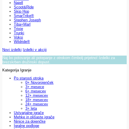
Najell
Scoot&Ride
Skip Hop
SmarTrike®
Stephen Joseph
Tiba+Marl
Trixie
Trunki
Voksi
Wildride®
Novi izdelki
Izdelki v akciji
Naj bo potovanje ali potepanje z otrokom čimbolj prijetno! Izdelki za
brezskrben družinski dopust.
Kategorija Igranje
Po starosti otroka
0+ Novorojenček
3+ mesece
6+ mesecev
12+ mesecev
18+ mesecev
24+ mesecev
3+ leta
Ustvarjalne igrače
Mehke in plišaste igrače
Ninice za dojenčke
Igralne podloge