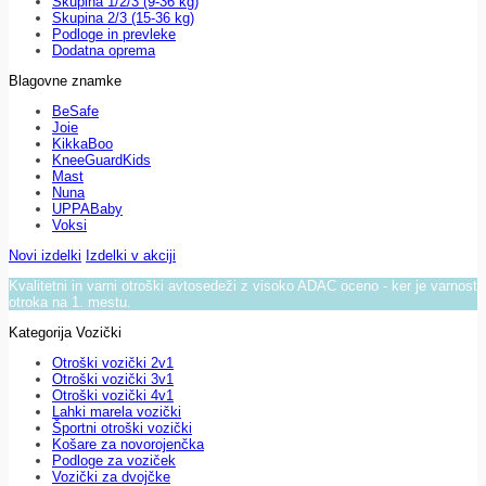
Skupina 1/2/3 (9-36 kg)
Skupina 2/3 (15-36 kg)
Podloge in prevleke
Dodatna oprema
Blagovne znamke
BeSafe
Joie
KikkaBoo
KneeGuardKids
Mast
Nuna
UPPABaby
Voksi
Novi izdelki
Izdelki v akciji
Kvalitetni in varni otroški avtosedeži z visoko ADAC oceno - ker je varnost
otroka na 1. mestu.
Kategorija Vozički
Otroški vozički 2v1
Otroški vozički 3v1
Otroški vozički 4v1
Lahki marela vozički
Športni otroški vozički
Košare za novorojenčka
Podloge za voziček
Vozički za dvojčke