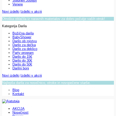
Stephen Joseph
Venere
Novi izdelki
Izdelki v akciji
Otroška oblačila iz naravnih materialov za dobro počutje vaših otrok!
Kategorija Darila
Božična darila
BabyShower
Darilo ob rojstvu
Darilo za dečka
Darilo za deklico
Party program
Darilo do 15€
Darilo do 30€
Darilo do 50€
Darilni boni
Novi izdelki
Izdelki v akciji
Najlepša darila za nosečnico, otroke in novopečene starše.
Blog
Kontakt
AKCIJA
Nosečnost