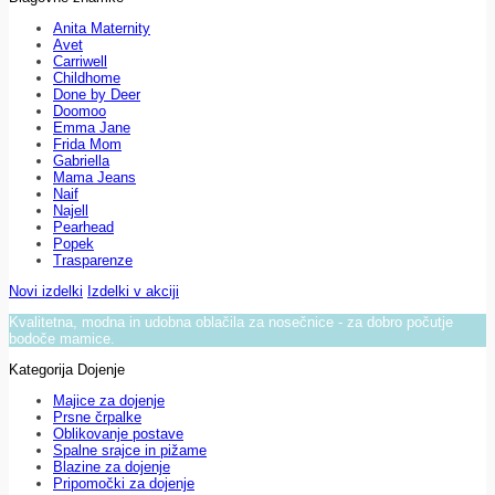
Anita Maternity
Avet
Carriwell
Childhome
Done by Deer
Doomoo
Emma Jane
Frida Mom
Gabriella
Mama Jeans
Naif
Najell
Pearhead
Popek
Trasparenze
Novi izdelki
Izdelki v akciji
Kvalitetna, modna in udobna oblačila za nosečnice - za dobro počutje
bodoče mamice.
Kategorija Dojenje
Majice za dojenje
Prsne črpalke
Oblikovanje postave
Spalne srajce in pižame
Blazine za dojenje
Pripomočki za dojenje