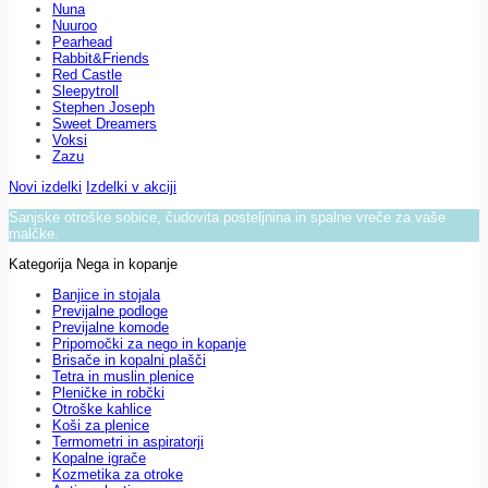
Nuna
Nuuroo
Pearhead
Rabbit&Friends
Red Castle
Sleepytroll
Stephen Joseph
Sweet Dreamers
Voksi
Zazu
Novi izdelki
Izdelki v akciji
Sanjske otroške sobice, čudovita posteljnina in spalne vreče za vaše
malčke.
Kategorija Nega in kopanje
Banjice in stojala
Previjalne podloge
Previjalne komode
Pripomočki za nego in kopanje
Brisače in kopalni plašči
Tetra in muslin plenice
Pleničke in robčki
Otroške kahlice
Koši za plenice
Termometri in aspiratorji
Kopalne igrače
Kozmetika za otroke