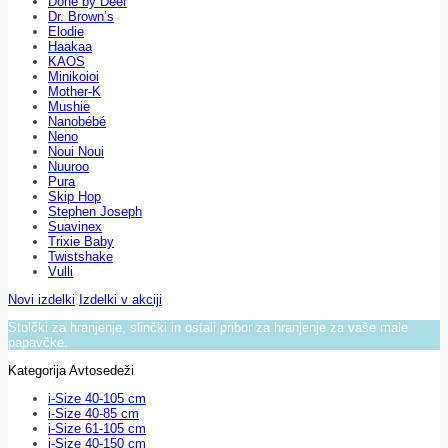
Done by Deer
Dr. Brown’s
Elodie
Haakaa
KAOS
Minikoioi
Mother-K
Mushie
Nanobébé
Neno
Noui Noui
Nuuroo
Pura
Skip Hop
Stephen Joseph
Suavinex
Trixie Baby
Twistshake
Vulli
Novi izdelki
Izdelki v akciji
Stolčki za hranjenje, slinčki in ostali pribor za hranjenje za vaše male
papavčke.
Kategorija Avtosedeži
i-Size 40-105 cm
i-Size 40-85 cm
i-Size 61-105 cm
i-Size 40-150 cm