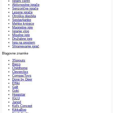
Igralni centri
Aktivnostne igrače
Senzorične igrače
Lesene igrače
Otroška glasbila
Sestavljanke
Mehke knjigice
Magnetne igre
Igranje vlog
Miselne igre
Družabne igre
Igra na prostem
Shranjevanje igrač
Blagovne znamke
3Sprouts
Bieco
Childhome
Cleverclixx
CompacToys
Done by Deer
Effiki
Galt
Goki
Hoppstar
IGLU
Janod
Kid's Concept
KikkaBoo