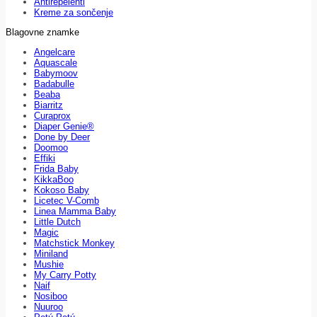
Antirepelenti
Kreme za sončenje
Blagovne znamke
Angelcare
Aquascale
Babymoov
Badabulle
Beaba
Biarritz
Curaprox
Diaper Genie®
Done by Deer
Doomoo
Effiki
Frida Baby
KikkaBoo
Kokoso Baby
Licetec V-Comb
Linea Mamma Baby
Little Dutch
Magic
Matchstick Monkey
Miniland
Mushie
My Carry Potty
Naif
Nosiboo
Nuuroo