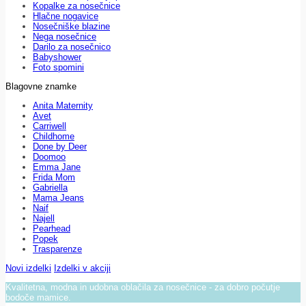
Kopalke za nosečnice
Hlačne nogavice
Nosečniške blazine
Nega nosečnice
Darilo za nosečnico
Babyshower
Foto spomini
Blagovne znamke
Anita Maternity
Avet
Carriwell
Childhome
Done by Deer
Doomoo
Emma Jane
Frida Mom
Gabriella
Mama Jeans
Naif
Najell
Pearhead
Popek
Trasparenze
Novi izdelki
Izdelki v akciji
Kvalitetna, modna in udobna oblačila za nosečnice - za dobro počutje
bodoče mamice.