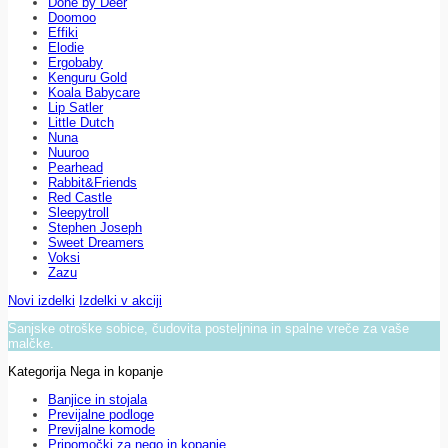
Done by Deer
Doomoo
Effiki
Elodie
Ergobaby
Kenguru Gold
Koala Babycare
Lip Satler
Little Dutch
Nuna
Nuuroo
Pearhead
Rabbit&Friends
Red Castle
Sleepytroll
Stephen Joseph
Sweet Dreamers
Voksi
Zazu
Novi izdelki
Izdelki v akciji
Sanjske otroške sobice, čudovita posteljnina in spalne vreče za vaše
malčke.
Kategorija Nega in kopanje
Banjice in stojala
Previjalne podloge
Previjalne komode
Pripomočki za nego in kopanje