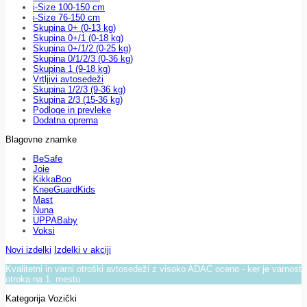
i-Size 100-150 cm
i-Size 76-150 cm
Skupina 0+ (0-13 kg)
Skupina 0+/1 (0-18 kg)
Skupina 0+/1/2 (0-25 kg)
Skupina 0/1/2/3 (0-36 kg)
Skupina 1 (9-18 kg)
Vrtljivi avtosedeži
Skupina 1/2/3 (9-36 kg)
Skupina 2/3 (15-36 kg)
Podloge in prevleke
Dodatna oprema
Blagovne znamke
BeSafe
Joie
KikkaBoo
KneeGuardKids
Mast
Nuna
UPPABaby
Voksi
Novi izdelki
Izdelki v akciji
Kvalitetni in varni otroški avtosedeži z visoko ADAC oceno - ker je varnost
otroka na 1. mestu.
Kategorija Vozički