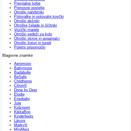
Previjalne torbe
Prenosne postelje
Otroški nahrbtniki
Potovalke in potovalni kovčki
Otroški dežniki
Otroške čelade in ščitniki
Vozički marele
Otroški sedeži za kolo
Otroški skiroji in poganjalci
Otroški šotori in tuneli
Poletni pripomočki
Blagovne znamke
Aeromoov
Babymoov
Badabulle
BeSafe
Childhome
Citron®
Done by Deer
Elodie
Ergobaby
Joie
Kidzroom
KikkaBoo
Kinderfeets
Lässig
Marky®
MiniMeis