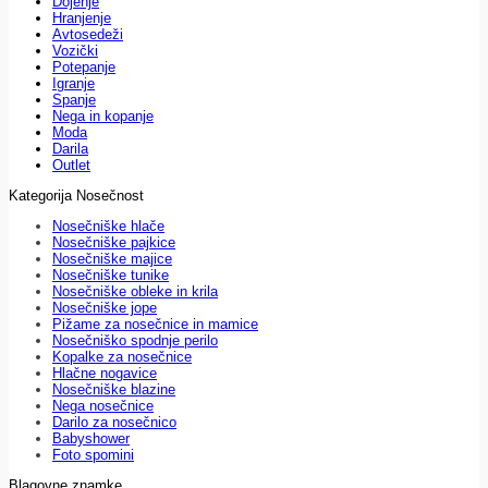
Dojenje
Hranjenje
Avtosedeži
Vozički
Potepanje
Igranje
Spanje
Nega in kopanje
Moda
Darila
Outlet
Kategorija Nosečnost
Nosečniške hlače
Nosečniške pajkice
Nosečniške majice
Nosečniške tunike
Nosečniške obleke in krila
Nosečniške jope
Pižame za nosečnice in mamice
Nosečniško spodnje perilo
Kopalke za nosečnice
Hlačne nogavice
Nosečniške blazine
Nega nosečnice
Darilo za nosečnico
Babyshower
Foto spomini
Blagovne znamke