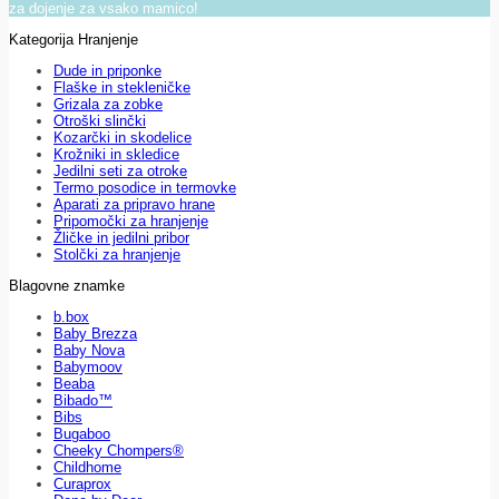
za dojenje za vsako mamico!
Kategorija Hranjenje
Dude in priponke
Flaške in stekleničke
Grizala za zobke
Otroški slinčki
Kozarčki in skodelice
Krožniki in skledice
Jedilni seti za otroke
Termo posodice in termovke
Aparati za pripravo hrane
Pripomočki za hranjenje
Žličke in jedilni pribor
Stolčki za hranjenje
Blagovne znamke
b.box
Baby Brezza
Baby Nova
Babymoov
Beaba
Bibado™
Bibs
Bugaboo
Cheeky Chompers®
Childhome
Curaprox