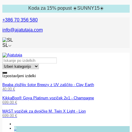
Koda za 15% popust ☀️SUNNY15☀️
+386 70 356 580
info@ajatutaja.com
SL
Izpostavljeni izdelki
Beaba zložljiv šotor Breezy z UV zaščito - Clay Earth
40.00
€
KikkaBoo® Goya Platinum voziček 2v1 - Champagne
699.00
€
MAST voziček za dvojčke M. Twin X Light - Lion
699.00
€
0