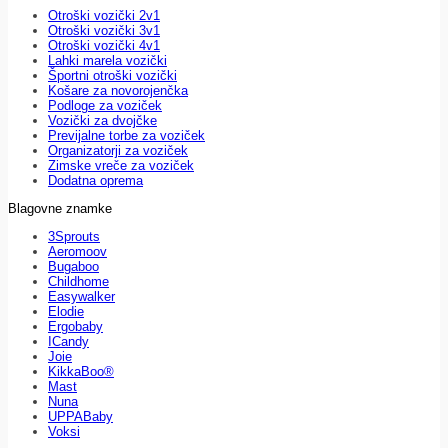
Otroški vozički 2v1
Otroški vozički 3v1
Otroški vozički 4v1
Lahki marela vozički
Športni otroški vozički
Košare za novorojenčka
Podloge za voziček
Vozički za dvojčke
Previjalne torbe za voziček
Organizatorji za voziček
Zimske vreče za voziček
Dodatna oprema
Blagovne znamke
3Sprouts
Aeromoov
Bugaboo
Childhome
Easywalker
Elodie
Ergobaby
ICandy
Joie
KikkaBoo®
Mast
Nuna
UPPABaby
Voksi