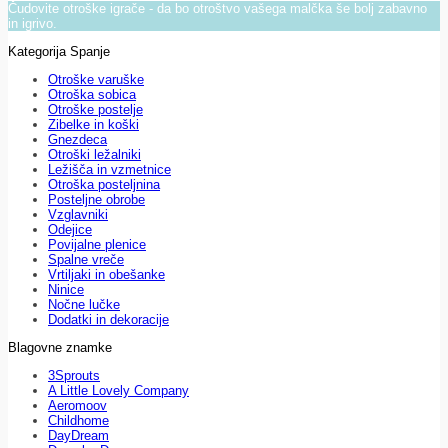
Čudovite otroške igrače - da bo otroštvo vašega malčka še bolj zabavno
in igrivo.
Kategorija Spanje
Otroške varuške
Otroška sobica
Otroške postelje
Zibelke in koški
Gnezdeca
Otroški ležalniki
Ležišča in vzmetnice
Otroška posteljnina
Posteljne obrobe
Vzglavniki
Odejice
Povijalne plenice
Spalne vreče
Vrtiljaki in obešanke
Ninice
Nočne lučke
Dodatki in dekoracije
Blagovne znamke
3Sprouts
A Little Lovely Company
Aeromoov
Childhome
DayDream