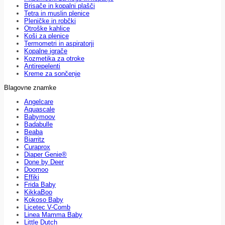
Brisače in kopalni plašči
Tetra in muslin plenice
Pleničke in robčki
Otroške kahlice
Koši za plenice
Termometri in aspiratorji
Kopalne igrače
Kozmetika za otroke
Antirepelenti
Kreme za sončenje
Blagovne znamke
Angelcare
Aquascale
Babymoov
Badabulle
Beaba
Biarritz
Curaprox
Diaper Genie®
Done by Deer
Doomoo
Effiki
Frida Baby
KikkaBoo
Kokoso Baby
Licetec V-Comb
Linea Mamma Baby
Little Dutch