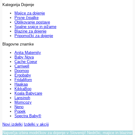
Kategorija Dojenje
Majice za dojenje
Prsne črpalke
Oblikovanje postave
Spalne srajce in pižame
Blazine za dojenje
Pripomočki za dojenje
Blagovne znamke
Anita Maternity
Baby Nova
Cache Coeur
Carriwell
Doomoo
Ergobaby
FridaMom
Haakaa
KikkaBoo
Koala Babycare
Lansinoh
Momcozy
Neno
Popek
Spectra Baby®
Novi izdelki
Izdelki v akciji
Največja izbira modrčkov za dojenje v Sloveniji! Nedrčki, majice in blazine