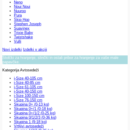
Neno
Noui Noui
Nuuroo
Pura
Skip Hop
Stephen Joseph
Suavinex
Trixie Baby
Twistshake
Vulli
Novi izdelki
Izdelki v akciji
Stolčki za hranjenje, slinčki in ostali pribor za hranjenje za vaše male
papavčke.
Kategorija Avtosedeži
i-Size 40-105 cm
i-Size 40-85 cm
i-Size 61-105 cm
i-Size 40-150 cm
i-Size 100-150 cm
i-Size 76-150 cm
Skupina 0+ (0-13 kg)
Skupina 0+/1 (0-18 kg)
Skupina 0+/1/2 (0-25 kg)
Skupina 0/1/2/3 (0-36 kg)
Skupina 1 (9-18 kg)
Vrtljivi avtosedeži