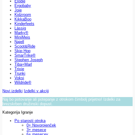
Elodie
Ergobaby
Joie
Kidzroom
KikkaBoo
Kinderfeets
Lässig
Marky®
MiniMeis
Najell
Scoot&Ride
Skip Hop
SmarTrike®
Stephen Joseph
Tiba+Marl
Trixie
Trunki
Voksi
Wildride®
Novi izdelki
Izdelki v akciji
Naj bo potovanje ali potepanje z otrokom čimbolj prijetno! Izdelki za
brezskrben družinski dopust.
Kategorija Igranje
Po starosti otroka
0+ Novorojenček
3+ mesece
6+ mesecev