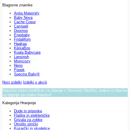
Blagovne znamke
Anita Maternity
Baby Nova
Cache Coeur
Carriwell
Doomoo
Ergobaby
FridaMom
Haakaa
KikkaBoo
Koala Babycare
Lansinoh
Momcozy
Neno
Popek
Spectra Baby®
Novi izdelki
Izdelki v akciji
Največja izbira modrčkov za dojenje v Sloveniji! Nedrčki, majice in blazine
za dojenje za vsako mamico!
Kategorija Hranjenje
Dude in priponke
Flaške in stekleničke
Grizala za zobke
Otroški slinčki
Kozarčki in skodelice