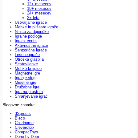
12+ mesecev
18+ mesecev
24+ mesecev
3+ leta
Ustvarjalne igrače
Mehke in plišaste igrače
Ninice za dojenčke
Igralne podloge
Igralni centri
Aktivnostne igrače
Senzorične igrače
Lesene igrače
Otroška glasbila
Sestavljanke
Mehke knjigice
Magnetne igre
Igranje vlog
Miselne igre
Družabne igre
Igra na prostem
Shranjevanje igrač
Blagovne znamke
3Sprouts
Bieco
Childhome
Cleverclixx
CompacToys
Done by Deer