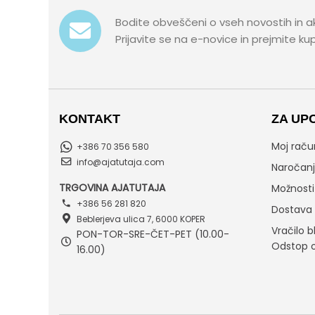
Bodite obveščeni o vseh novostih in a
Prijavite se na e-novice in prejmite k
KONTAKT
ZA UP
Moj raču
+386 70 356 580
info@ajatutaja.com
Naročan
TRGOVINA AJATUTAJA
Možnosti 
+386 56 281 820
Dostava
Beblerjeva ulica 7, 6000 KOPER
Vračilo b
PON-TOR-SRE-ČET-PET (10.00-
Odstop 
16.00)