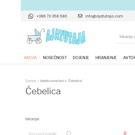
+386 70 356 580
info@ajatutaja.com
AKCIJA
NOSEČNOST
DOJENJE
HRANJENJE
AVTOS
Domov
/
Izdelki označeni z “Čebelica”
Čebelica
Iskanje