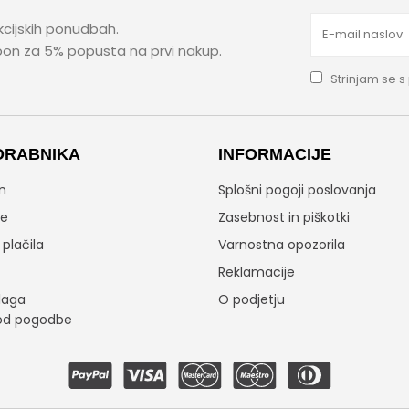
kcijskih ponudbah.
upon za 5% popusta na prvi nakup.
Strinjam se s
ORABNIKA
INFORMACIJE
n
Splošni pogoji poslovanja
je
Zasebnost in piškotki
plačila
Varnostna opozorila
Reklamacije
laga
O podjetju
od pogodbe