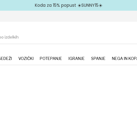
Koda za 15% popust ☀️SUNNY15☀️
EDEŽI
VOZIČKI
POTEPANJE
IGRANJE
SPANJE
NEGA IN KOP