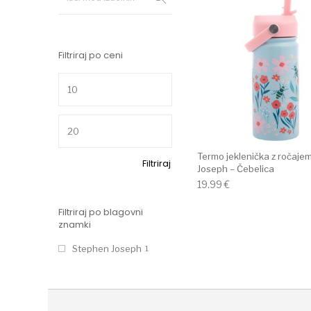
Filtriraj po ceni
Min cena
Max cena
Termo jeklenička z ročaje
Filtriraj
Joseph – Čebelica
19.99
€
Filtriraj po blagovni
znamki
Stephen Joseph
1