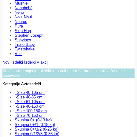
Mushie
Nanobébé
Neno
Noui Noui
Nuuroo
Pura
Skip Hop
Stephen Joseph
Suavinex
Trixie Baby
Twistshake
Vulli
Novi izdelki
Izdelki v akciji
Stolčki za hranjenje, slinčki in ostali pribor za hranjenje za vaše male
papavčke.
Kategorija Avtosedeži
i-Size 40-105 cm
i-Size 40-85 cm
i-Size 61-105 cm
i-Size 40-150 cm
i-Size 100-150 cm
i-Size 76-150 cm
Skupina 0+ (0-13 kg)
Skupina 0+/1 (0-18 kg)
Skupina 0+/1/2 (0-25 kg)
Skupina 0/1/2/3 (0-36 kg)