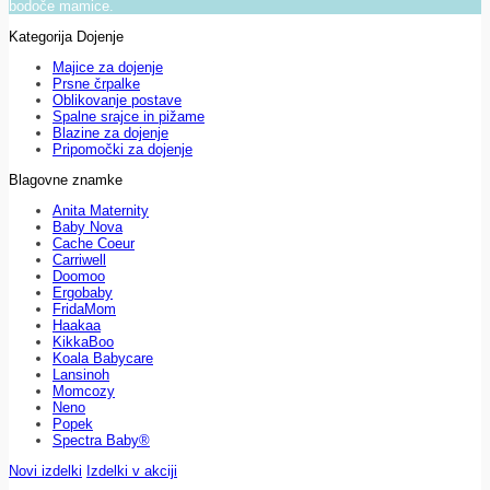
bodoče mamice.
Kategorija Dojenje
Majice za dojenje
Prsne črpalke
Oblikovanje postave
Spalne srajce in pižame
Blazine za dojenje
Pripomočki za dojenje
Blagovne znamke
Anita Maternity
Baby Nova
Cache Coeur
Carriwell
Doomoo
Ergobaby
FridaMom
Haakaa
KikkaBoo
Koala Babycare
Lansinoh
Momcozy
Neno
Popek
Spectra Baby®
Novi izdelki
Izdelki v akciji