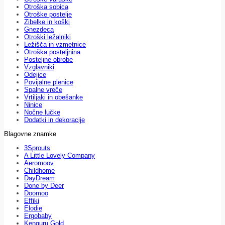
Otroška sobica
Otroške postelje
Zibelke in koški
Gnezdeca
Otroški ležalniki
Ležišča in vzmetnice
Otroška posteljnina
Posteljne obrobe
Vzglavniki
Odejice
Povijalne plenice
Spalne vreče
Vrtiljaki in obešanke
Ninice
Nočne lučke
Dodatki in dekoracije
Blagovne znamke
3Sprouts
A Little Lovely Company
Aeromoov
Childhome
DayDream
Done by Deer
Doomoo
Effiki
Elodie
Ergobaby
Kenguru Gold