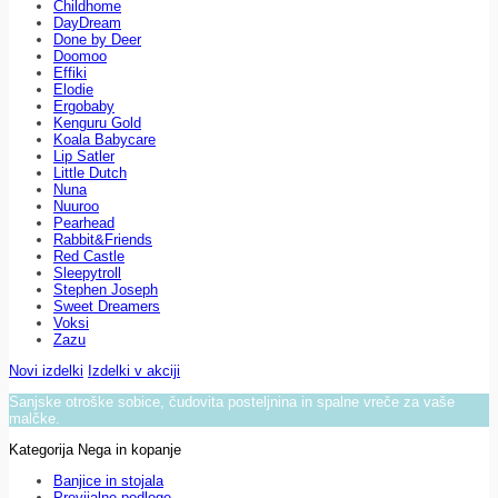
Childhome
DayDream
Done by Deer
Doomoo
Effiki
Elodie
Ergobaby
Kenguru Gold
Koala Babycare
Lip Satler
Little Dutch
Nuna
Nuuroo
Pearhead
Rabbit&Friends
Red Castle
Sleepytroll
Stephen Joseph
Sweet Dreamers
Voksi
Zazu
Novi izdelki
Izdelki v akciji
Sanjske otroške sobice, čudovita posteljnina in spalne vreče za vaše
malčke.
Kategorija Nega in kopanje
Banjice in stojala
Previjalne podloge