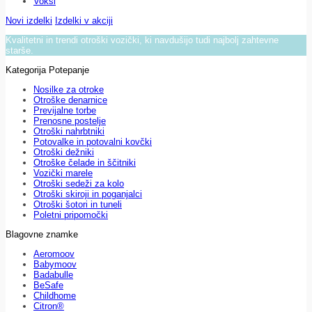
Voksi
Novi izdelki
Izdelki v akciji
Kvalitetni in trendi otroški vozički, ki navdušijo tudi najbolj zahtevne
starše.
Kategorija Potepanje
Nosilke za otroke
Otroške denarnice
Previjalne torbe
Prenosne postelje
Otroški nahrbtniki
Potovalke in potovalni kovčki
Otroški dežniki
Otroške čelade in ščitniki
Vozički marele
Otroški sedeži za kolo
Otroški skiroji in poganjalci
Otroški šotori in tuneli
Poletni pripomočki
Blagovne znamke
Aeromoov
Babymoov
Badabulle
BeSafe
Childhome
Citron®