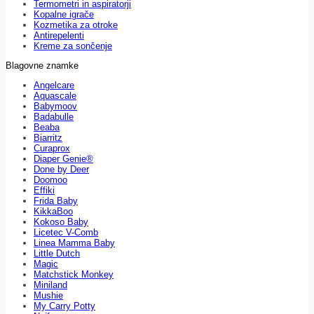
Termometri in aspiratorji
Kopalne igrače
Kozmetika za otroke
Antirepelenti
Kreme za sončenje
Blagovne znamke
Angelcare
Aquascale
Babymoov
Badabulle
Beaba
Biarritz
Curaprox
Diaper Genie®
Done by Deer
Doomoo
Effiki
Frida Baby
KikkaBoo
Kokoso Baby
Licetec V-Comb
Linea Mamma Baby
Little Dutch
Magic
Matchstick Monkey
Miniland
Mushie
My Carry Potty