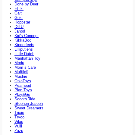
Done by Deer
Effiki
Galt
Goki
Hoppstar
IGLU
Janod
Kid's Concept
KikkaBoo
Kinderfeets
Lilliputiens
Little Dutch
Manhattan Toy
Modu
Mom`s Care
Muffik®
Mushie
OplaToys
Pearhead
Plan Toys
Play&Go
Scoot&Ride
Stephen Joseph
Sweet Dreamers
Trixie
Tryco
Vilac
Vulli
Zazu