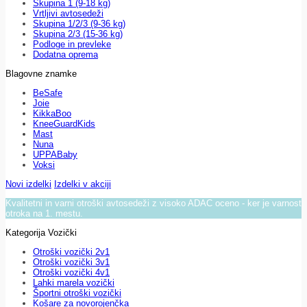
Skupina 1 (9-18 kg)
Vrtljivi avtosedeži
Skupina 1/2/3 (9-36 kg)
Skupina 2/3 (15-36 kg)
Podloge in prevleke
Dodatna oprema
Blagovne znamke
BeSafe
Joie
KikkaBoo
KneeGuardKids
Mast
Nuna
UPPABaby
Voksi
Novi izdelki
Izdelki v akciji
Kvalitetni in varni otroški avtosedeži z visoko ADAC oceno - ker je varnost
otroka na 1. mestu.
Kategorija Vozički
Otroški vozički 2v1
Otroški vozički 3v1
Otroški vozički 4v1
Lahki marela vozički
Športni otroški vozički
Košare za novorojenčka