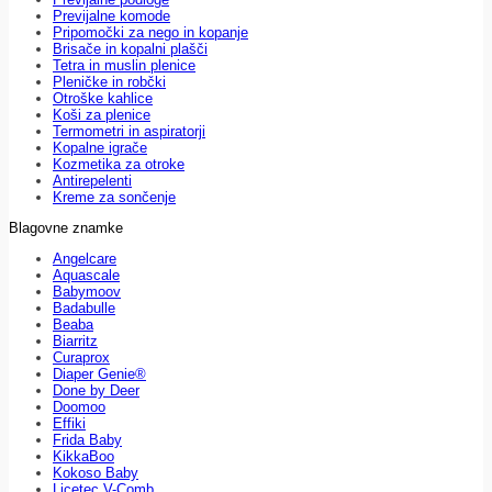
Previjalne komode
Pripomočki za nego in kopanje
Brisače in kopalni plašči
Tetra in muslin plenice
Pleničke in robčki
Otroške kahlice
Koši za plenice
Termometri in aspiratorji
Kopalne igrače
Kozmetika za otroke
Antirepelenti
Kreme za sončenje
Blagovne znamke
Angelcare
Aquascale
Babymoov
Badabulle
Beaba
Biarritz
Curaprox
Diaper Genie®
Done by Deer
Doomoo
Effiki
Frida Baby
KikkaBoo
Kokoso Baby
Licetec V-Comb