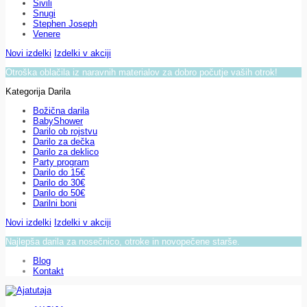
Sivili
Snugi
Stephen Joseph
Venere
Novi izdelki
Izdelki v akciji
Otroška oblačila iz naravnih materialov za dobro počutje vaših otrok!
Kategorija Darila
Božična darila
BabyShower
Darilo ob rojstvu
Darilo za dečka
Darilo za deklico
Party program
Darilo do 15€
Darilo do 30€
Darilo do 50€
Darilni boni
Novi izdelki
Izdelki v akciji
Najlepša darila za nosečnico, otroke in novopečene starše.
Blog
Kontakt