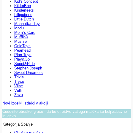
Kid's Concept
KikkaBoo
Kinderfeets
Lilliputiens
Little Dutch
Manhattan Toy
Modu
Mom`s Care
Muffik®
Mushie
OplaToys
Pearhead
Plan Toys
Play&Go
Scoot&Ride
Stephen Joseph
Sweet Dreamers
Trixie
Tryco
Vilac
Vulli
Zazu
Novi izdelki
Izdelki v akciji
Čudovite otroške igrače - da bo otroštvo vašega malčka še bolj zabavno
in igrivo.
Kategorija Spanje
Otroške varuške