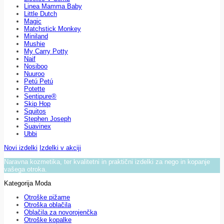
Linea Mamma Baby
Little Dutch
Magic
Matchstick Monkey
Miniland
Mushie
My Carry Potty
Naif
Nosiboo
Nuuroo
Petú Petú
Potette
Sentipure®
Skip Hop
Squitos
Stephen Joseph
Suavinex
Ubbi
Novi izdelki
Izdelki v akciji
Naravna kozmetika, ter kvalitetni in praktični izdelki za nego in kopanje
vašega otroka.
Kategorija Moda
Otroške pižame
Otroška oblačila
Oblačila za novorojenčka
Otroške kopalke