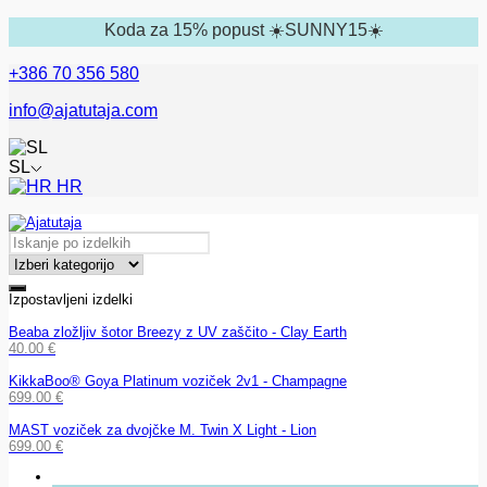
Koda za 15% popust ☀️SUNNY15☀️
+386 70 356 580
info@ajatutaja.com
SL
HR
Izpostavljeni izdelki
Beaba zložljiv šotor Breezy z UV zaščito - Clay Earth
40.00
€
KikkaBoo® Goya Platinum voziček 2v1 - Champagne
699.00
€
MAST voziček za dvojčke M. Twin X Light - Lion
699.00
€