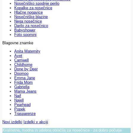
Nosečniško spodnje perilo
Kopalke za nosečnice
Hlačne nogavice
Nosečniške blazine
Nega nosečnice
Darilo za nosečnico
Babyshower
Foto spomini
Blagovne znamke
Anita Maternity
Avet
Carriwell
Childhome
Done by Deer
Doomoo
Emma Jane
Frida Mom
Gabriella
Mama Jeans
Naif
Najell
Pearhead
Popek
Trasparenze
Novi izdelki
Izdelki v akciji
Kvalitetna, modna in udobna oblačila za nosečnice - za dobro počutje