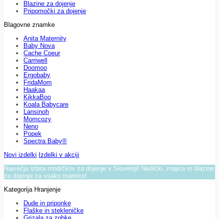
Blazine za dojenje
Pripomočki za dojenje
Blagovne znamke
Anita Maternity
Baby Nova
Cache Coeur
Carriwell
Doomoo
Ergobaby
FridaMom
Haakaa
KikkaBoo
Koala Babycare
Lansinoh
Momcozy
Neno
Popek
Spectra Baby®
Novi izdelki
Izdelki v akciji
Največja izbira modrčkov za dojenje v Sloveniji! Nedrčki, majice in blazine
za dojenje za vsako mamico!
Kategorija Hranjenje
Dude in priponke
Flaške in stekleničke
Grizala za zobke