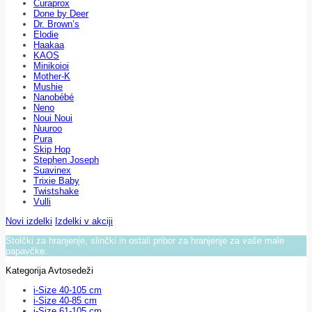
Curaprox
Done by Deer
Dr. Brown’s
Elodie
Haakaa
KAOS
Minikoioi
Mother-K
Mushie
Nanobébé
Neno
Noui Noui
Nuuroo
Pura
Skip Hop
Stephen Joseph
Suavinex
Trixie Baby
Twistshake
Vulli
Novi izdelki
Izdelki v akciji
Stolčki za hranjenje, slinčki in ostali pribor za hranjenje za vaše male
papavčke.
Kategorija Avtosedeži
i-Size 40-105 cm
i-Size 40-85 cm
i-Size 61-105 cm