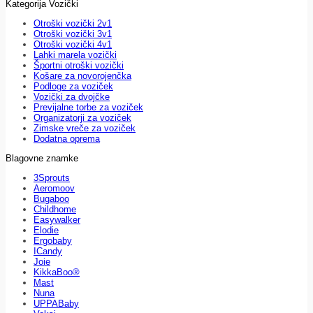
Kategorija Vozički
Otroški vozički 2v1
Otroški vozički 3v1
Otroški vozički 4v1
Lahki marela vozički
Športni otroški vozički
Košare za novorojenčka
Podloge za voziček
Vozički za dvojčke
Previjalne torbe za voziček
Organizatorji za voziček
Zimske vreče za voziček
Dodatna oprema
Blagovne znamke
3Sprouts
Aeromoov
Bugaboo
Childhome
Easywalker
Elodie
Ergobaby
ICandy
Joie
KikkaBoo®
Mast
Nuna
UPPABaby