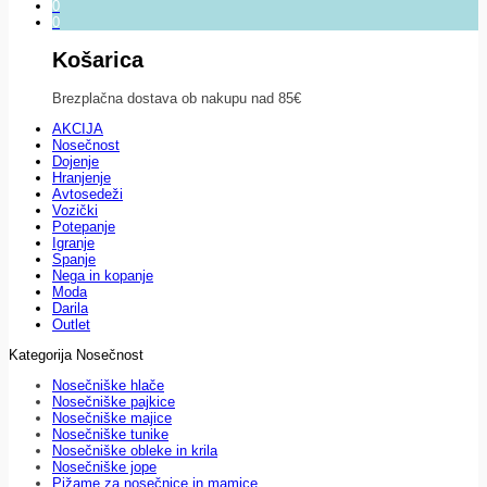
0
0
Košarica
Brezplačna dostava ob nakupu nad 85€
AKCIJA
Nosečnost
Dojenje
Hranjenje
Avtosedeži
Vozički
Potepanje
Igranje
Spanje
Nega in kopanje
Moda
Darila
Outlet
Kategorija Nosečnost
Nosečniške hlače
Nosečniške pajkice
Nosečniške majice
Nosečniške tunike
Nosečniške obleke in krila
Nosečniške jope
Pižame za nosečnice in mamice