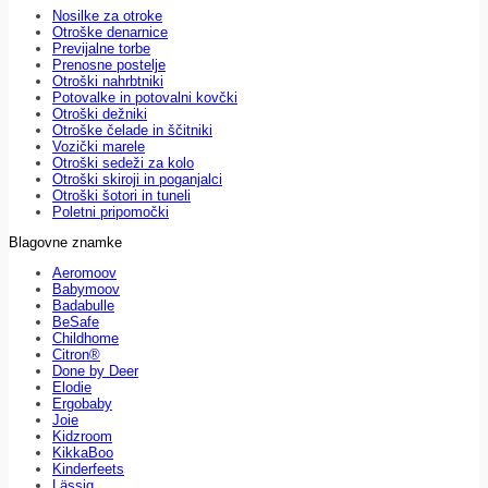
Nosilke za otroke
Otroške denarnice
Previjalne torbe
Prenosne postelje
Otroški nahrbtniki
Potovalke in potovalni kovčki
Otroški dežniki
Otroške čelade in ščitniki
Vozički marele
Otroški sedeži za kolo
Otroški skiroji in poganjalci
Otroški šotori in tuneli
Poletni pripomočki
Blagovne znamke
Aeromoov
Babymoov
Badabulle
BeSafe
Childhome
Citron®
Done by Deer
Elodie
Ergobaby
Joie
Kidzroom
KikkaBoo
Kinderfeets
Lässig