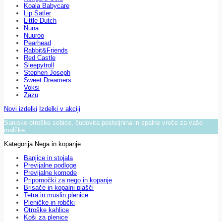
Koala Babycare
Lip Satler
Little Dutch
Nuna
Nuuroo
Pearhead
Rabbit&Friends
Red Castle
Sleepytroll
Stephen Joseph
Sweet Dreamers
Voksi
Zazu
Novi izdelki
Izdelki v akciji
Sanjske otroške sobice, čudovita posteljnina in spalne vreče za vaše
malčke.
Kategorija Nega in kopanje
Banjice in stojala
Previjalne podloge
Previjalne komode
Pripomočki za nego in kopanje
Brisače in kopalni plašči
Tetra in muslin plenice
Pleničke in robčki
Otroške kahlice
Koši za plenice