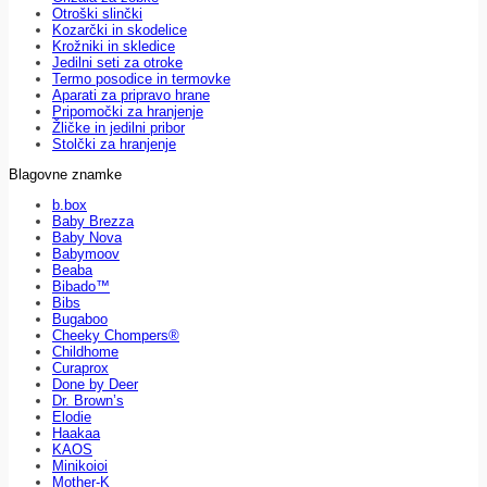
Otroški slinčki
Kozarčki in skodelice
Krožniki in skledice
Jedilni seti za otroke
Termo posodice in termovke
Aparati za pripravo hrane
Pripomočki za hranjenje
Žličke in jedilni pribor
Stolčki za hranjenje
Blagovne znamke
b.box
Baby Brezza
Baby Nova
Babymoov
Beaba
Bibado™
Bibs
Bugaboo
Cheeky Chompers®
Childhome
Curaprox
Done by Deer
Dr. Brown’s
Elodie
Haakaa
KAOS
Minikoioi
Mother-K