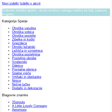
Novi izdelki
Izdelki v akciji
Čudovite otroške igrače - da bo otroštvo vašega malčka še bolj zabavno
in igrivo.
Kategorija Spanje
Otroške varuške
Otroška sobica
Otroške postelje
Zibelke in koški
Gnezdeca
Otroški ležalniki
Ležišča in vzmetnice
Otroška posteljnina
Posteljne obrobe
Vzglavniki
Odejice
Povijalne plenice
Spalne vreče
Vrtiljaki in obešanke
Ninice
Nočne lučke
Dodatki in dekoracije
Blagovne znamke
3Sprouts
A Little Lovely Company
Aeromoov