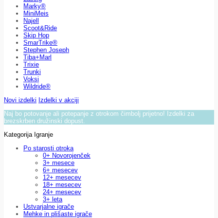
Marky®
MiniMeis
Najell
Scoot&Ride
Skip Hop
SmarTrike®
Stephen Joseph
Tiba+Marl
Trixie
Trunki
Voksi
Wildride®
Novi izdelki
Izdelki v akciji
Naj bo potovanje ali potepanje z otrokom čimbolj prijetno! Izdelki za
brezskrben družinski dopust.
Kategorija Igranje
Po starosti otroka
0+ Novorojenček
3+ mesece
6+ mesecev
12+ mesecev
18+ mesecev
24+ mesecev
3+ leta
Ustvarjalne igrače
Mehke in plišaste igrače