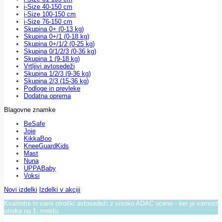
i-Size 40-150 cm
i-Size 100-150 cm
i-Size 76-150 cm
Skupina 0+ (0-13 kg)
Skupina 0+/1 (0-18 kg)
Skupina 0+/1/2 (0-25 kg)
Skupina 0/1/2/3 (0-36 kg)
Skupina 1 (9-18 kg)
Vrtljivi avtosedeži
Skupina 1/2/3 (9-36 kg)
Skupina 2/3 (15-36 kg)
Podloge in prevleke
Dodatna oprema
Blagovne znamke
BeSafe
Joie
KikkaBoo
KneeGuardKids
Mast
Nuna
UPPABaby
Voksi
Novi izdelki
Izdelki v akciji
Kvalitetni in varni otroški avtosedeži z visoko ADAC oceno - ker je varnost
otroka na 1. mestu.