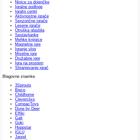
Ninice za dojenčke
Igralne podloge
Igralni centri
Aktivnostne igrače
Senzorične igrače
Lesene igrače
Otroška glasbila
Sestavljanke
Mehke knjigice
Magnetne igre
Igranje vlog
Miselne igre
Družabne igre
Igra na prostem
Shranjevanje igrač
Blagovne znamke
3Sprouts
Bieco
Childhome
Cleverclixx
CompacToys
Done by Deer
Effiki
Galt
Goki
Hoppstar
IGLU
Janod