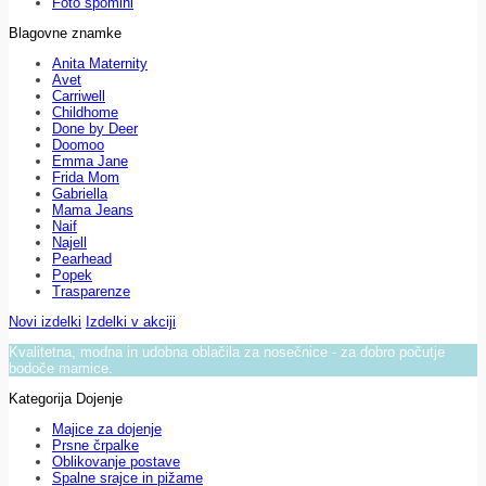
Foto spomini
Blagovne znamke
Anita Maternity
Avet
Carriwell
Childhome
Done by Deer
Doomoo
Emma Jane
Frida Mom
Gabriella
Mama Jeans
Naif
Najell
Pearhead
Popek
Trasparenze
Novi izdelki
Izdelki v akciji
Kvalitetna, modna in udobna oblačila za nosečnice - za dobro počutje
bodoče mamice.
Kategorija Dojenje
Majice za dojenje
Prsne črpalke
Oblikovanje postave
Spalne srajce in pižame