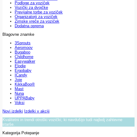
Podloge za voziček
Vozički za dvojčke
Previjalne torbe za voziček
Organizatorji za voziček
Zimske vreče za voziček
Dodatna oprema
Blagovne znamke
3Sprouts
Aeromoov
Bugaboo
Childhome
Easywalker
Elodie
Ergobaby
ICandy
Joie
KikkaBoo®
Mast
Nuna
UPPABaby
Voksi
Novi izdelki
Izdelki v akciji
Kvalitetni in trendi otroški vozički, ki navdušijo tudi najbolj zahtevne
starše.
Kategorija Potepanje