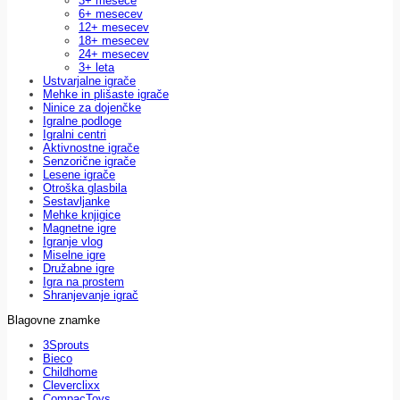
3+ mesece
6+ mesecev
12+ mesecev
18+ mesecev
24+ mesecev
3+ leta
Ustvarjalne igrače
Mehke in plišaste igrače
Ninice za dojenčke
Igralne podloge
Igralni centri
Aktivnostne igrače
Senzorične igrače
Lesene igrače
Otroška glasbila
Sestavljanke
Mehke knjigice
Magnetne igre
Igranje vlog
Miselne igre
Družabne igre
Igra na prostem
Shranjevanje igrač
Blagovne znamke
3Sprouts
Bieco
Childhome
Cleverclixx
CompacToys