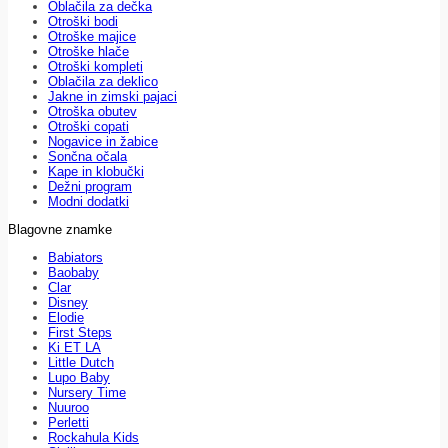
Oblačila za dečka
Otroški bodi
Otroške majice
Otroške hlače
Otroški kompleti
Oblačila za deklico
Jakne in zimski pajaci
Otroška obutev
Otroški copati
Nogavice in žabice
Sončna očala
Kape in klobučki
Dežni program
Modni dodatki
Blagovne znamke
Babiators
Baobaby
Clar
Disney
Elodie
First Steps
Ki ET LA
Little Dutch
Lupo Baby
Nursery Time
Nuuroo
Perletti
Rockahula Kids