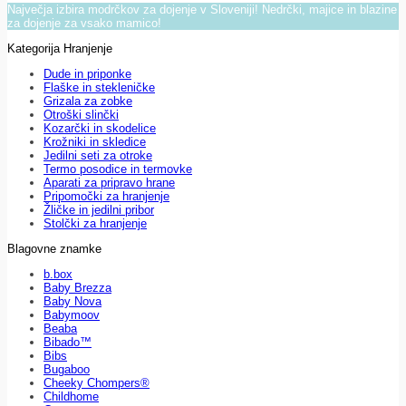
Največja izbira modrčkov za dojenje v Sloveniji! Nedrčki, majice in blazine
za dojenje za vsako mamico!
Kategorija Hranjenje
Dude in priponke
Flaške in stekleničke
Grizala za zobke
Otroški slinčki
Kozarčki in skodelice
Krožniki in skledice
Jedilni seti za otroke
Termo posodice in termovke
Aparati za pripravo hrane
Pripomočki za hranjenje
Žličke in jedilni pribor
Stolčki za hranjenje
Blagovne znamke
b.box
Baby Brezza
Baby Nova
Babymoov
Beaba
Bibado™
Bibs
Bugaboo
Cheeky Chompers®
Childhome