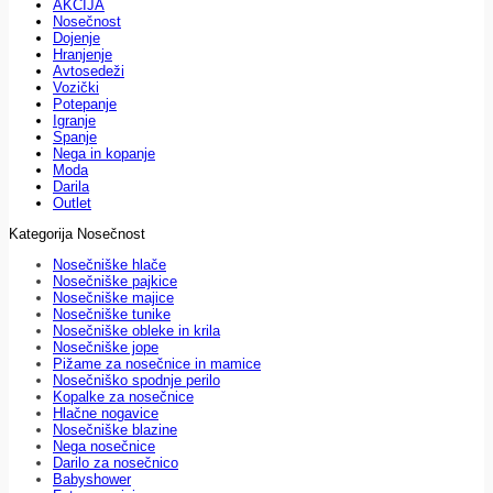
AKCIJA
Nosečnost
Dojenje
Hranjenje
Avtosedeži
Vozički
Potepanje
Igranje
Spanje
Nega in kopanje
Moda
Darila
Outlet
Kategorija Nosečnost
Nosečniške hlače
Nosečniške pajkice
Nosečniške majice
Nosečniške tunike
Nosečniške obleke in krila
Nosečniške jope
Pižame za nosečnice in mamice
Nosečniško spodnje perilo
Kopalke za nosečnice
Hlačne nogavice
Nosečniške blazine
Nega nosečnice
Darilo za nosečnico
Babyshower