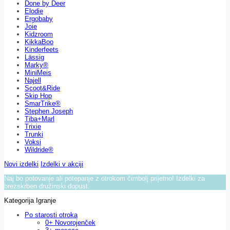
Done by Deer
Elodie
Ergobaby
Joie
Kidzroom
KikkaBoo
Kinderfeets
Lässig
Marky®
MiniMeis
Najell
Scoot&Ride
Skip Hop
SmarTrike®
Stephen Joseph
Tiba+Marl
Trixie
Trunki
Voksi
Wildride®
Novi izdelki
Izdelki v akciji
Naj bo potovanje ali potepanje z otrokom čimbolj prijetno! Izdelki za
brezskrben družinski dopust.
Kategorija Igranje
Po starosti otroka
0+ Novorojenček