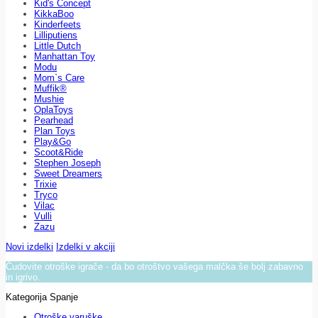
Kid's Concept
KikkaBoo
Kinderfeets
Lilliputiens
Little Dutch
Manhattan Toy
Modu
Mom`s Care
Muffik®
Mushie
OplaToys
Pearhead
Plan Toys
Play&Go
Scoot&Ride
Stephen Joseph
Sweet Dreamers
Trixie
Tryco
Vilac
Vulli
Zazu
Novi izdelki
Izdelki v akciji
Čudovite otroške igrače - da bo otroštvo vašega malčka še bolj zabavno
in igrivo.
Kategorija Spanje
Otroške varuške