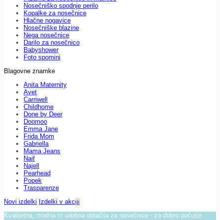
Nosečniško spodnje perilo
Kopalke za nosečnice
Hlačne nogavice
Nosečniške blazine
Nega nosečnice
Darilo za nosečnico
Babyshower
Foto spomini
Blagovne znamke
Anita Maternity
Avet
Carriwell
Childhome
Done by Deer
Doomoo
Emma Jane
Frida Mom
Gabriella
Mama Jeans
Naif
Najell
Pearhead
Popek
Trasparenze
Novi izdelki
Izdelki v akciji
Kvalitetna, modna in udobna oblačila za nosečnice - za dobro počutje