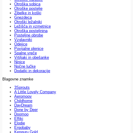
Otroška sobica
Otroške postelje
Zibelke in koški
Gnezdeca
Otroški ležalniki
Ležišča in vzmetnice
Otroška posteljnina
Posteljne obrobe
Vzglavniki
Odejice
Povijalne plenice
Spalne vreče
Vrtiljaki in obešanke
Ninice
Nočne lučke
Dodatki in dekoracije
Blagovne znamke
3Sprouts
A Little Lovely Company
Aeromoov
Childhome
DayDream
Done by Deer
Doomoo
Effiki
Elodie
Ergobaby
Kenguru Gold