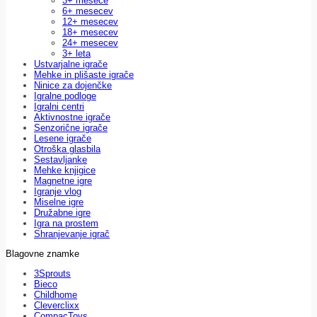
3+ mesece
6+ mesecev
12+ mesecev
18+ mesecev
24+ mesecev
3+ leta
Ustvarjalne igrače
Mehke in plišaste igrače
Ninice za dojenčke
Igralne podloge
Igralni centri
Aktivnostne igrače
Senzorične igrače
Lesene igrače
Otroška glasbila
Sestavljanke
Mehke knjigice
Magnetne igre
Igranje vlog
Miselne igre
Družabne igre
Igra na prostem
Shranjevanje igrač
Blagovne znamke
3Sprouts
Bieco
Childhome
Cleverclixx
CompacToys