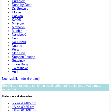
Curaprox
Done by Deer
Dr. Brown’s
Elodie
Haakaa
KAOS
Minikoioi
Mother-K
Mushie
Nanobébé
Neno
Noui Noui
Nuuroo
Pura
Skip Hop
Stephen Joseph
Suavinex
Trixie Baby
Twistshake
Vulli
Novi izdelki
Izdelki v akciji
Stolčki za hranjenje, slinčki in ostali pribor za hranjenje za vaše male
papavčke.
Kategorija Avtosedeži
i-Size 40-105 cm
i-Size 40-85 cm
i-Size 61-105 cm