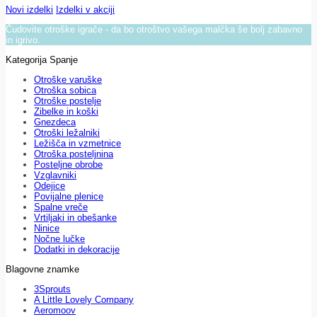
Novi izdelki
Izdelki v akciji
Čudovite otroške igrače - da bo otroštvo vašega malčka še bolj zabavno
in igrivo.
Kategorija Spanje
Otroške varuške
Otroška sobica
Otroške postelje
Zibelke in koški
Gnezdeca
Otroški ležalniki
Ležišča in vzmetnice
Otroška posteljnina
Posteljne obrobe
Vzglavniki
Odejice
Povijalne plenice
Spalne vreče
Vrtiljaki in obešanke
Ninice
Nočne lučke
Dodatki in dekoracije
Blagovne znamke
3Sprouts
A Little Lovely Company
Aeromoov