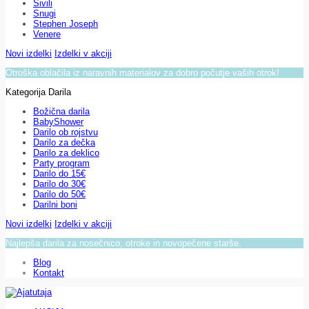
Sivili
Snugi
Stephen Joseph
Venere
Novi izdelki
Izdelki v akciji
Otroška oblačila iz naravnih materialov za dobro počutje vaših otrok!
Kategorija Darila
Božična darila
BabyShower
Darilo ob rojstvu
Darilo za dečka
Darilo za deklico
Party program
Darilo do 15€
Darilo do 30€
Darilo do 50€
Darilni boni
Novi izdelki
Izdelki v akciji
Najlepša darila za nosečnico, otroke in novopečene starše.
Blog
Kontakt