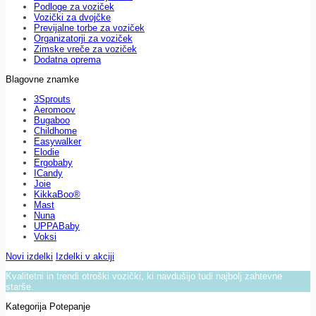
Podloge za voziček
Vozički za dvojčke
Previjalne torbe za voziček
Organizatorji za voziček
Zimske vreče za voziček
Dodatna oprema
Blagovne znamke
3Sprouts
Aeromoov
Bugaboo
Childhome
Easywalker
Elodie
Ergobaby
ICandy
Joie
KikkaBoo®
Mast
Nuna
UPPABaby
Voksi
Novi izdelki
Izdelki v akciji
Kvalitetni in trendi otroški vozički, ki navdušijo tudi najbolj zahtevne
starše.
Kategorija Potepanje