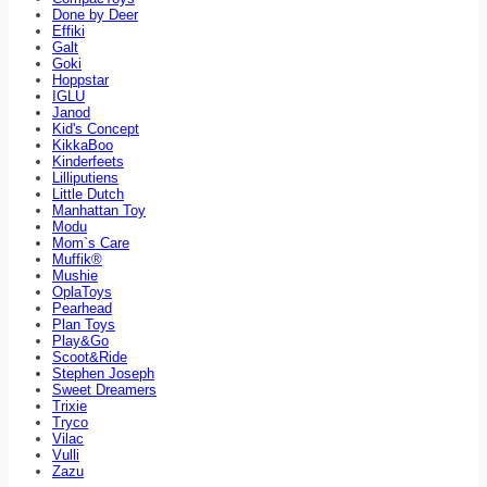
Done by Deer
Effiki
Galt
Goki
Hoppstar
IGLU
Janod
Kid's Concept
KikkaBoo
Kinderfeets
Lilliputiens
Little Dutch
Manhattan Toy
Modu
Mom`s Care
Muffik®
Mushie
OplaToys
Pearhead
Plan Toys
Play&Go
Scoot&Ride
Stephen Joseph
Sweet Dreamers
Trixie
Tryco
Vilac
Vulli
Zazu