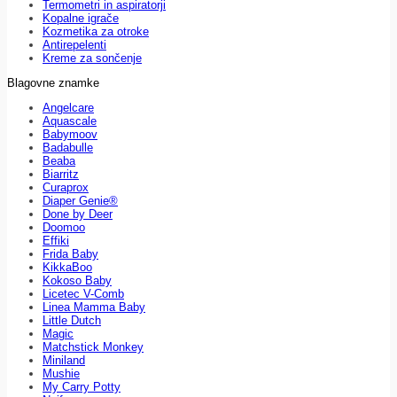
Termometri in aspiratorji
Kopalne igrače
Kozmetika za otroke
Antirepelenti
Kreme za sončenje
Blagovne znamke
Angelcare
Aquascale
Babymoov
Badabulle
Beaba
Biarritz
Curaprox
Diaper Genie®
Done by Deer
Doomoo
Effiki
Frida Baby
KikkaBoo
Kokoso Baby
Licetec V-Comb
Linea Mamma Baby
Little Dutch
Magic
Matchstick Monkey
Miniland
Mushie
My Carry Potty