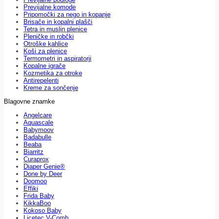
Previjalne komode
Pripomočki za nego in kopanje
Brisače in kopalni plašči
Tetra in muslin plenice
Pleničke in robčki
Otroške kahlice
Koši za plenice
Termometri in aspiratorji
Kopalne igrače
Kozmetika za otroke
Antirepelenti
Kreme za sončenje
Blagovne znamke
Angelcare
Aquascale
Babymoov
Badabulle
Beaba
Biarritz
Curaprox
Diaper Genie®
Done by Deer
Doomoo
Effiki
Frida Baby
KikkaBoo
Kokoso Baby
Licetec V-Comb