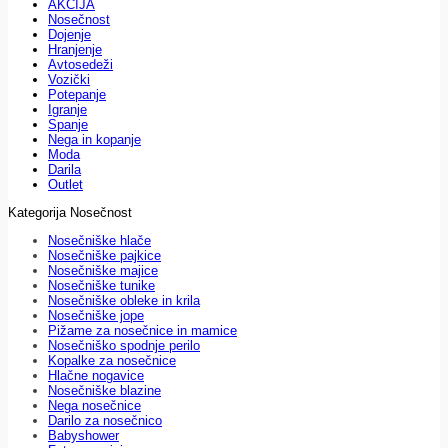
AKCIJA
Nosečnost
Dojenje
Hranjenje
Avtosedeži
Vozički
Potepanje
Igranje
Spanje
Nega in kopanje
Moda
Darila
Outlet
Kategorija Nosečnost
Nosečniške hlače
Nosečniške pajkice
Nosečniške majice
Nosečniške tunike
Nosečniške obleke in krila
Nosečniške jope
Pižame za nosečnice in mamice
Nosečniško spodnje perilo
Kopalke za nosečnice
Hlačne nogavice
Nosečniške blazine
Nega nosečnice
Darilo za nosečnico
Babyshower