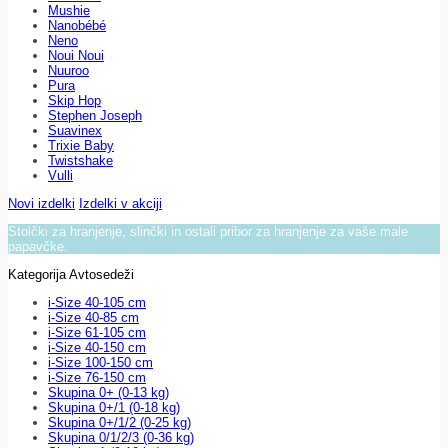
Mushie
Nanobébé
Neno
Noui Noui
Nuuroo
Pura
Skip Hop
Stephen Joseph
Suavinex
Trixie Baby
Twistshake
Vulli
Novi izdelki
Izdelki v akciji
Stolčki za hranjenje, slinčki in ostali pribor za hranjenje za vaše male
papavčke.
Kategorija Avtosedeži
i-Size 40-105 cm
i-Size 40-85 cm
i-Size 61-105 cm
i-Size 40-150 cm
i-Size 100-150 cm
i-Size 76-150 cm
Skupina 0+ (0-13 kg)
Skupina 0+/1 (0-18 kg)
Skupina 0+/1/2 (0-25 kg)
Skupina 0/1/2/3 (0-36 kg)