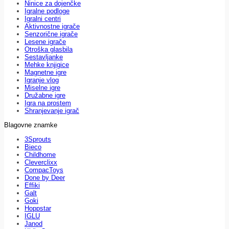
Ninice za dojenčke
Igralne podloge
Igralni centri
Aktivnostne igrače
Senzorične igrače
Lesene igrače
Otroška glasbila
Sestavljanke
Mehke knjigice
Magnetne igre
Igranje vlog
Miselne igre
Družabne igre
Igra na prostem
Shranjevanje igrač
Blagovne znamke
3Sprouts
Bieco
Childhome
Cleverclixx
CompacToys
Done by Deer
Effiki
Galt
Goki
Hoppstar
IGLU
Janod