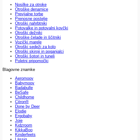
Nosilke za otroke
Otroške denarnice
Previjalne torbe
Prenosne postelje
Otroški nahrbtniki
Potovalke in potovalni kovčki
Otroški dežniki
Otroške čelade in ščitniki
Vozički marele
Otroški sedeži za kolo
Otroški skiroji in poganjalci
Otroški šotori in tuneli
Poletni pripomočki
Blagovne znamke
Aeromoov
Babymoov
Badabulle
BeSafe
Childhome
Citron®
Done by Deer
Elodie
Ergobaby
Joie
Kidzroom
KikkaBoo
Kinderfeets
Lässig