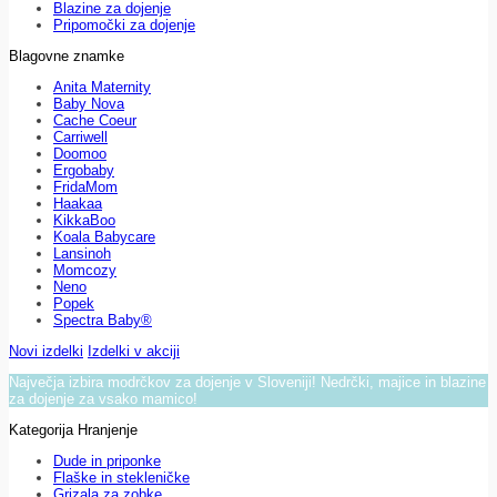
Blazine za dojenje
Pripomočki za dojenje
Blagovne znamke
Anita Maternity
Baby Nova
Cache Coeur
Carriwell
Doomoo
Ergobaby
FridaMom
Haakaa
KikkaBoo
Koala Babycare
Lansinoh
Momcozy
Neno
Popek
Spectra Baby®
Novi izdelki
Izdelki v akciji
Največja izbira modrčkov za dojenje v Sloveniji! Nedrčki, majice in blazine
za dojenje za vsako mamico!
Kategorija Hranjenje
Dude in priponke
Flaške in stekleničke
Grizala za zobke