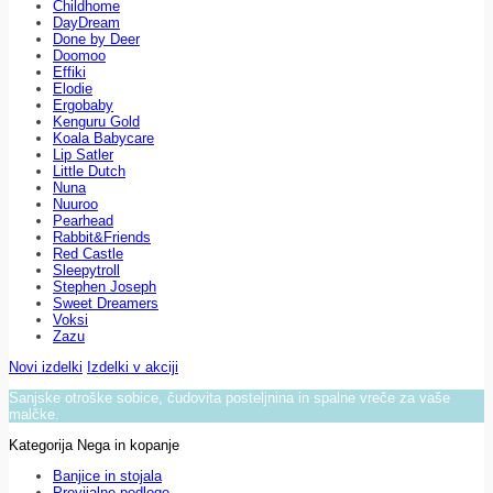
Childhome
DayDream
Done by Deer
Doomoo
Effiki
Elodie
Ergobaby
Kenguru Gold
Koala Babycare
Lip Satler
Little Dutch
Nuna
Nuuroo
Pearhead
Rabbit&Friends
Red Castle
Sleepytroll
Stephen Joseph
Sweet Dreamers
Voksi
Zazu
Novi izdelki
Izdelki v akciji
Sanjske otroške sobice, čudovita posteljnina in spalne vreče za vaše
malčke.
Kategorija Nega in kopanje
Banjice in stojala
Previjalne podloge