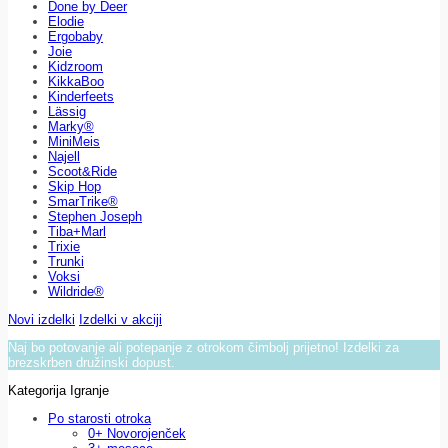
Done by Deer
Elodie
Ergobaby
Joie
Kidzroom
KikkaBoo
Kinderfeets
Lässig
Marky®
MiniMeis
Najell
Scoot&Ride
Skip Hop
SmarTrike®
Stephen Joseph
Tiba+Marl
Trixie
Trunki
Voksi
Wildride®
Novi izdelki
Izdelki v akciji
Naj bo potovanje ali potepanje z otrokom čimbolj prijetno! Izdelki za
brezskrben družinski dopust.
Kategorija Igranje
Po starosti otroka
0+ Novorojenček