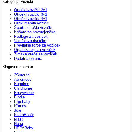
Kategorija Vozički
Otroški vozički 2v1
Otroški vozički 3v1
Otroški vozički 4v1
Lahki marela vozički
Športni otroški vozički
Košare za novorojenčka
Podloge za voziček
Vozički za dvojčke
Previjalne torbe za voziček
Organizatorji za voziček
Zimske vreče za voziček
Dodatna oprema
Blagovne znamke
3Sprouts
Aeromoov
Bugaboo
Childhome
Easywalker
Elodie
Ergobaby
ICandy
Joie
KikkaBoo®
Mast
Nuna
UPPABaby