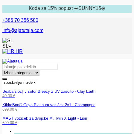
Koda za 15% popust ☀️SUNNY15☀️
+386 70 356 580
info@ajatutaja.com
SL
HR
Izpostavljeni izdelki
Beaba zložljiv šotor Breezy z UV zaščito - Clay Earth
40.00
€
KikkaBoo® Goya Platinum voziček 2v1 - Champagne
699.00
€
MAST voziček za dvojčke M. Twin X Light - Lion
699.00
€