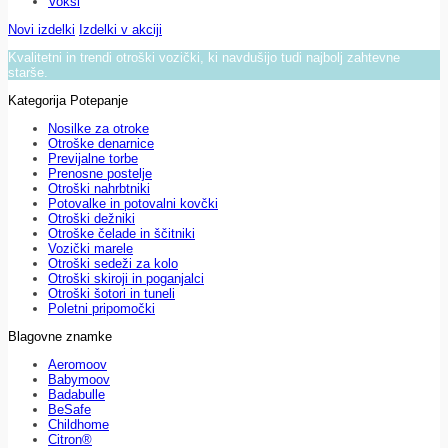
Voksi
Novi izdelki
Izdelki v akciji
Kvalitetni in trendi otroški vozički, ki navdušijo tudi najbolj zahtevne
starše.
Kategorija Potepanje
Nosilke za otroke
Otroške denarnice
Previjalne torbe
Prenosne postelje
Otroški nahrbtniki
Potovalke in potovalni kovčki
Otroški dežniki
Otroške čelade in ščitniki
Vozički marele
Otroški sedeži za kolo
Otroški skiroji in poganjalci
Otroški šotori in tuneli
Poletni pripomočki
Blagovne znamke
Aeromoov
Babymoov
Badabulle
BeSafe
Childhome
Citron®