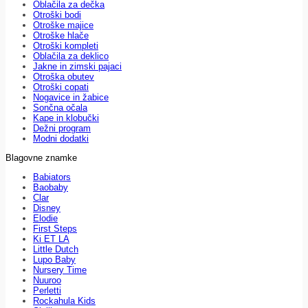
Oblačila za dečka
Otroški bodi
Otroške majice
Otroške hlače
Otroški kompleti
Oblačila za deklico
Jakne in zimski pajaci
Otroška obutev
Otroški copati
Nogavice in žabice
Sončna očala
Kape in klobučki
Dežni program
Modni dodatki
Blagovne znamke
Babiators
Baobaby
Clar
Disney
Elodie
First Steps
Ki ET LA
Little Dutch
Lupo Baby
Nursery Time
Nuuroo
Perletti
Rockahula Kids