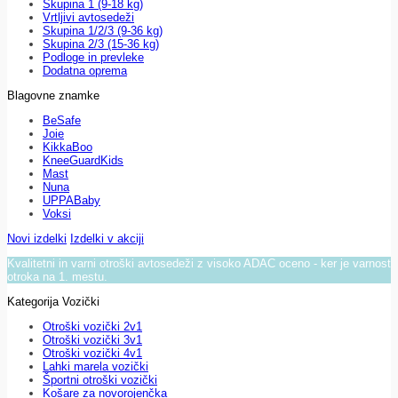
Skupina 1 (9-18 kg)
Vrtljivi avtosedeži
Skupina 1/2/3 (9-36 kg)
Skupina 2/3 (15-36 kg)
Podloge in prevleke
Dodatna oprema
Blagovne znamke
BeSafe
Joie
KikkaBoo
KneeGuardKids
Mast
Nuna
UPPABaby
Voksi
Novi izdelki
Izdelki v akciji
Kvalitetni in varni otroški avtosedeži z visoko ADAC oceno - ker je varnost
otroka na 1. mestu.
Kategorija Vozički
Otroški vozički 2v1
Otroški vozički 3v1
Otroški vozički 4v1
Lahki marela vozički
Športni otroški vozički
Košare za novorojenčka