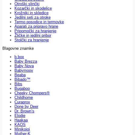
Otroški slinčki
Kozarčki in skodelice
Krožniki in skledice
Jedilni seti za otroke
Termo posodice in termovke
Aparati za pripravo hrane
Pripomočki za hranjenje
Žličke in jedilni pribor
Stolčki za hranjenje
Blagovne znamke
b.box
Baby Brezza
Baby Nova
Babymoov
Beaba
Bibado™
Bibs
Bugaboo
Cheeky Chompers®
Childhome
Curaprox
Done by Deer
Dr. Brown’s
Elodie
Haakaa
KAOS
Minikoioi
Mother-K