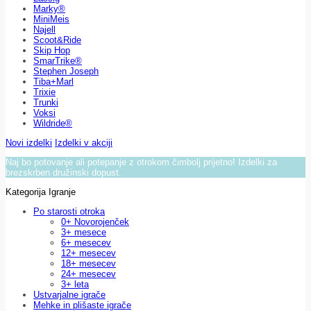
Marky®
MiniMeis
Najell
Scoot&Ride
Skip Hop
SmarTrike®
Stephen Joseph
Tiba+Marl
Trixie
Trunki
Voksi
Wildride®
Novi izdelki
Izdelki v akciji
Naj bo potovanje ali potepanje z otrokom čimbolj prijetno! Izdelki za
brezskrben družinski dopust.
Kategorija Igranje
Po starosti otroka
0+ Novorojenček
3+ mesece
6+ mesecev
12+ mesecev
18+ mesecev
24+ mesecev
3+ leta
Ustvarjalne igrače
Mehke in plišaste igrače