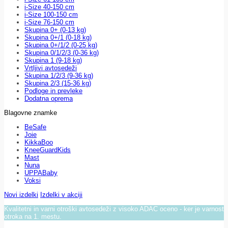
i-Size 40-150 cm
i-Size 100-150 cm
i-Size 76-150 cm
Skupina 0+ (0-13 kg)
Skupina 0+/1 (0-18 kg)
Skupina 0+/1/2 (0-25 kg)
Skupina 0/1/2/3 (0-36 kg)
Skupina 1 (9-18 kg)
Vrtljivi avtosedeži
Skupina 1/2/3 (9-36 kg)
Skupina 2/3 (15-36 kg)
Podloge in prevleke
Dodatna oprema
Blagovne znamke
BeSafe
Joie
KikkaBoo
KneeGuardKids
Mast
Nuna
UPPABaby
Voksi
Novi izdelki
Izdelki v akciji
Kvalitetni in varni otroški avtosedeži z visoko ADAC oceno - ker je varnost
otroka na 1. mestu.