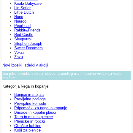
Koala Babycare
Lip Satler
Little Dutch
Nuna
Nuuroo
Pearhead
Rabbit&Friends
Red Castle
Sleepytroll
Stephen Joseph
Sweet Dreamers
Voksi
Zazu
Novi izdelki
Izdelki v akciji
Sanjske otroške sobice, čudovita posteljnina in spalne vreče za vaše
malčke.
Kategorija Nega in kopanje
Banjice in stojala
Previjalne podloge
Previjalne komode
Pripomočki za nego in kopanje
Brisače in kopalni plašči
Tetra in muslin plenice
Pleničke in robčki
Otroške kahlice
Koši za plenice