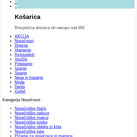
0
0
Košarica
Brezplačna dostava ob nakupu nad 85€
AKCIJA
Nosečnost
Dojenje
Hranjenje
Avtosedeži
Vozički
Potepanje
Igranje
Spanje
Nega in kopanje
Moda
Darila
Outlet
Kategorija Nosečnost
Nosečniške hlače
Nosečniške pajkice
Nosečniške majice
Nosečniške tunike
Nosečniške obleke in krila
Nosečniške jope
Pižame za nosečnice in mamice