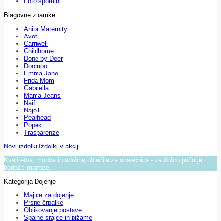
Foto spomini
Blagovne znamke
Anita Maternity
Avet
Carriwell
Childhome
Done by Deer
Doomoo
Emma Jane
Frida Mom
Gabriella
Mama Jeans
Naif
Najell
Pearhead
Popek
Trasparenze
Novi izdelki
Izdelki v akciji
Kvalitetna, modna in udobna oblačila za nosečnice - za dobro počutje
bodoče mamice.
Kategorija Dojenje
Majice za dojenje
Prsne črpalke
Oblikovanje postave
Spalne srajce in pižame