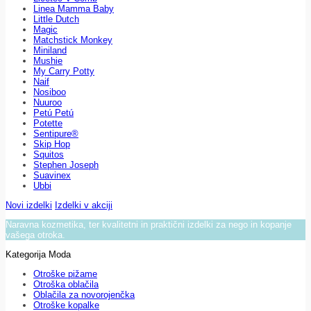
Linea Mamma Baby
Little Dutch
Magic
Matchstick Monkey
Miniland
Mushie
My Carry Potty
Naif
Nosiboo
Nuuroo
Petú Petú
Potette
Sentipure®
Skip Hop
Squitos
Stephen Joseph
Suavinex
Ubbi
Novi izdelki
Izdelki v akciji
Naravna kozmetika, ter kvalitetni in praktični izdelki za nego in kopanje
vašega otroka.
Kategorija Moda
Otroške pižame
Otroška oblačila
Oblačila za novorojenčka
Otroške kopalke