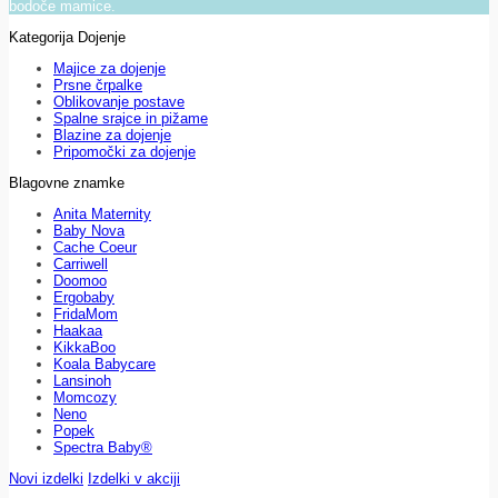
bodoče mamice.
Kategorija Dojenje
Majice za dojenje
Prsne črpalke
Oblikovanje postave
Spalne srajce in pižame
Blazine za dojenje
Pripomočki za dojenje
Blagovne znamke
Anita Maternity
Baby Nova
Cache Coeur
Carriwell
Doomoo
Ergobaby
FridaMom
Haakaa
KikkaBoo
Koala Babycare
Lansinoh
Momcozy
Neno
Popek
Spectra Baby®
Novi izdelki
Izdelki v akciji