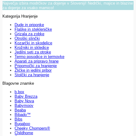
Največja izbira modrčkov za dojenje v Sloveniji! Nedrčki, majice in blazine
za dojenje za vsako mamico!
Kategorija Hranjenje
Dude in priponke
Flaške in stekleničke
Grizala za zobke
Otroški slinčki
Kozarčki in skodelice
Krožniki in skledice
Jedilni seti za otroke
Termo posodice in termovke
Aparati za pripravo hrane
Pripomočki za hranjenje
Žličke in jedilni pribor
Stolčki za hranjenje
Blagovne znamke
b.box
Baby Brezza
Baby Nova
Babymoov
Beaba
Bibado™
Bibs
Bugaboo
Cheeky Chompers®
Childhome