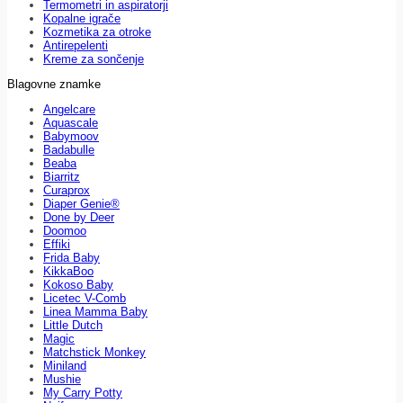
Termometri in aspiratorji
Kopalne igrače
Kozmetika za otroke
Antirepelenti
Kreme za sončenje
Blagovne znamke
Angelcare
Aquascale
Babymoov
Badabulle
Beaba
Biarritz
Curaprox
Diaper Genie®
Done by Deer
Doomoo
Effiki
Frida Baby
KikkaBoo
Kokoso Baby
Licetec V-Comb
Linea Mamma Baby
Little Dutch
Magic
Matchstick Monkey
Miniland
Mushie
My Carry Potty