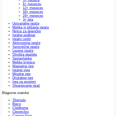
3+ mesece
6+ mesecev
12+ mesecev
18+ mesecev
24+ mesecev
3+ leta
Ustvarjalne igrače
Mehke in plišaste igrače
Ninice za dojenčke
Igralne podloge
Igralni centri
Aktivnostne igrače
Senzorične igrače
Lesene igrače
Otroška glasbila
Sestavljanke
Mehke knjigice
Magnetne igre
Igranje vlog
Miselne igre
Družabne igre
Igra na prostem
Shranjevanje igrač
Blagovne znamke
3Sprouts
Bieco
Childhome
Cleverclixx
CompacToys