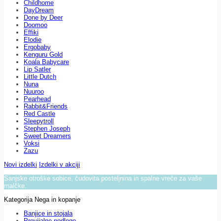
Childhome
DayDream
Done by Deer
Doomoo
Effiki
Elodie
Ergobaby
Kenguru Gold
Koala Babycare
Lip Satler
Little Dutch
Nuna
Nuuroo
Pearhead
Rabbit&Friends
Red Castle
Sleepytroll
Stephen Joseph
Sweet Dreamers
Voksi
Zazu
Novi izdelki
Izdelki v akciji
Sanjske otroške sobice, čudovita posteljnina in spalne vreče za vaše
malčke.
Kategorija Nega in kopanje
Banjice in stojala
Previjalne podloge