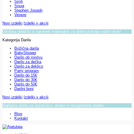
Sivili
Snugi
Stephen Joseph
Venere
Novi izdelki
Izdelki v akciji
Otroška oblačila iz naravnih materialov za dobro počutje vaših otrok!
Kategorija Darila
Božična darila
BabyShower
Darilo ob rojstvu
Darilo za dečka
Darilo za deklico
Party program
Darilo do 15€
Darilo do 30€
Darilo do 50€
Darilni boni
Novi izdelki
Izdelki v akciji
Najlepša darila za nosečnico, otroke in novopečene starše.
Blog
Kontakt