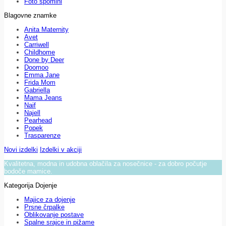
Foto spomini
Blagovne znamke
Anita Maternity
Avet
Carriwell
Childhome
Done by Deer
Doomoo
Emma Jane
Frida Mom
Gabriella
Mama Jeans
Naif
Najell
Pearhead
Popek
Trasparenze
Novi izdelki
Izdelki v akciji
Kvalitetna, modna in udobna oblačila za nosečnice - za dobro počutje
bodoče mamice.
Kategorija Dojenje
Majice za dojenje
Prsne črpalke
Oblikovanje postave
Spalne srajce in pižame