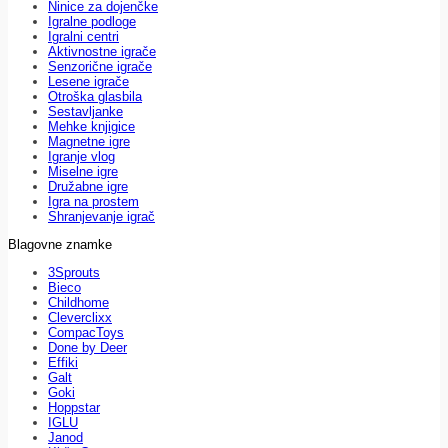
Ninice za dojenčke
Igralne podloge
Igralni centri
Aktivnostne igrače
Senzorične igrače
Lesene igrače
Otroška glasbila
Sestavljanke
Mehke knjigice
Magnetne igre
Igranje vlog
Miselne igre
Družabne igre
Igra na prostem
Shranjevanje igrač
Blagovne znamke
3Sprouts
Bieco
Childhome
Cleverclixx
CompacToys
Done by Deer
Effiki
Galt
Goki
Hoppstar
IGLU
Janod