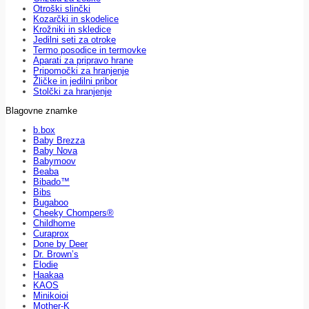
Otroški slinčki
Kozarčki in skodelice
Krožniki in skledice
Jedilni seti za otroke
Termo posodice in termovke
Aparati za pripravo hrane
Pripomočki za hranjenje
Žličke in jedilni pribor
Stolčki za hranjenje
Blagovne znamke
b.box
Baby Brezza
Baby Nova
Babymoov
Beaba
Bibado™
Bibs
Bugaboo
Cheeky Chompers®
Childhome
Curaprox
Done by Deer
Dr. Brown’s
Elodie
Haakaa
KAOS
Minikoioi
Mother-K