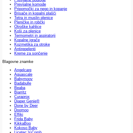
Previjalne komode
Pripomočki za nego in kopanje
Brisače in kopalni plašči
Tetra in muslin plenice
Pleničke in robčki
Otroške kahlice
Koši za plenice
Termometri in aspiratorji
Kopalne igrače
Kozmetika za otroke
Antirepelenti
Kreme za sončenje
Blagovne znamke
Angelcare
Aquascale
Babymoov
Badabulle
Beaba
Biarritz
Curaprox
Diaper Genie®
Done by Deer
Doomoo
Effiki
Frida Baby
KikkaBoo
Kokoso Baby
Licetec V-Comb