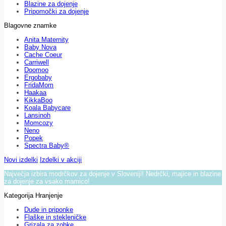
Blazine za dojenje
Pripomočki za dojenje
Blagovne znamke
Anita Maternity
Baby Nova
Cache Coeur
Carriwell
Doomoo
Ergobaby
FridaMom
Haakaa
KikkaBoo
Koala Babycare
Lansinoh
Momcozy
Neno
Popek
Spectra Baby®
Novi izdelki
Izdelki v akciji
Največja izbira modrčkov za dojenje v Sloveniji! Nedrčki, majice in blazine
za dojenje za vsako mamico!
Kategorija Hranjenje
Dude in priponke
Flaške in stekleničke
Grizala za zobke