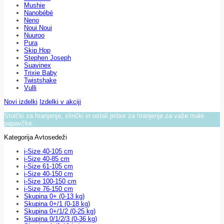
Mushie
Nanobébé
Neno
Noui Noui
Nuuroo
Pura
Skip Hop
Stephen Joseph
Suavinex
Trixie Baby
Twistshake
Vulli
Novi izdelki
Izdelki v akciji
Stolčki za hranjenje, slinčki in ostali pribor za hranjenje za vaše male
papavčke.
Kategorija Avtosedeži
i-Size 40-105 cm
i-Size 40-85 cm
i-Size 61-105 cm
i-Size 40-150 cm
i-Size 100-150 cm
i-Size 76-150 cm
Skupina 0+ (0-13 kg)
Skupina 0+/1 (0-18 kg)
Skupina 0+/1/2 (0-25 kg)
Skupina 0/1/2/3 (0-36 kg)