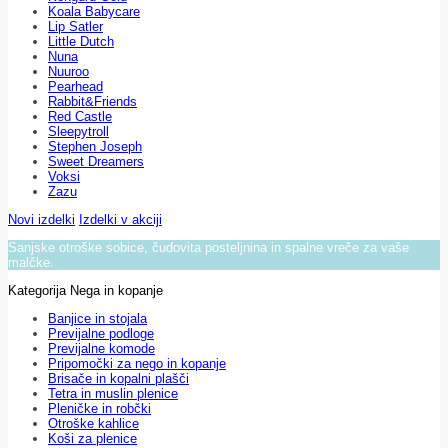
Koala Babycare
Lip Satler
Little Dutch
Nuna
Nuuroo
Pearhead
Rabbit&Friends
Red Castle
Sleepytroll
Stephen Joseph
Sweet Dreamers
Voksi
Zazu
Novi izdelki
Izdelki v akciji
Sanjske otroške sobice, čudovita posteljnina in spalne vreče za vaše
malčke.
Kategorija Nega in kopanje
Banjice in stojala
Previjalne podloge
Previjalne komode
Pripomočki za nego in kopanje
Brisače in kopalni plašči
Tetra in muslin plenice
Pleničke in robčki
Otroške kahlice
Koši za plenice