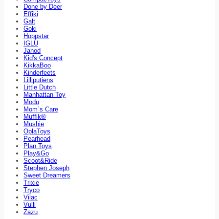
Done by Deer
Effiki
Galt
Goki
Hoppstar
IGLU
Janod
Kid's Concept
KikkaBoo
Kinderfeets
Lilliputiens
Little Dutch
Manhattan Toy
Modu
Mom`s Care
Muffik®
Mushie
OplaToys
Pearhead
Plan Toys
Play&Go
Scoot&Ride
Stephen Joseph
Sweet Dreamers
Trixie
Tryco
Vilac
Vulli
Zazu