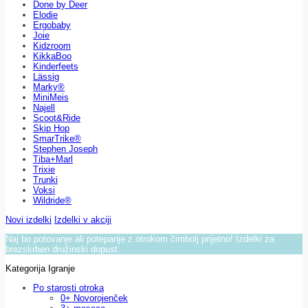
Done by Deer
Elodie
Ergobaby
Joie
Kidzroom
KikkaBoo
Kinderfeets
Lässig
Marky®
MiniMeis
Najell
Scoot&Ride
Skip Hop
SmarTrike®
Stephen Joseph
Tiba+Marl
Trixie
Trunki
Voksi
Wildride®
Novi izdelki
Izdelki v akciji
Naj bo potovanje ali potepanje z otrokom čimbolj prijetno! Izdelki za
brezskrben družinski dopust.
Kategorija Igranje
Po starosti otroka
0+ Novorojenček