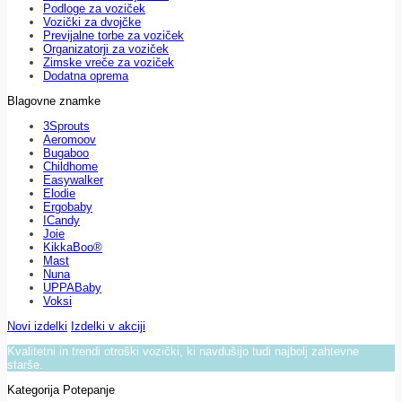
Podloge za voziček
Vozički za dvojčke
Previjalne torbe za voziček
Organizatorji za voziček
Zimske vreče za voziček
Dodatna oprema
Blagovne znamke
3Sprouts
Aeromoov
Bugaboo
Childhome
Easywalker
Elodie
Ergobaby
ICandy
Joie
KikkaBoo®
Mast
Nuna
UPPABaby
Voksi
Novi izdelki
Izdelki v akciji
Kvalitetni in trendi otroški vozički, ki navdušijo tudi najbolj zahtevne
starše.
Kategorija Potepanje