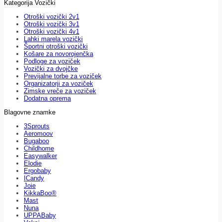
Kategorija Vozički
Otroški vozički 2v1
Otroški vozički 3v1
Otroški vozički 4v1
Lahki marela vozički
Športni otroški vozički
Košare za novorojenčka
Podloge za voziček
Vozički za dvojčke
Previjalne torbe za voziček
Organizatorji za voziček
Zimske vreče za voziček
Dodatna oprema
Blagovne znamke
3Sprouts
Aeromoov
Bugaboo
Childhome
Easywalker
Elodie
Ergobaby
ICandy
Joie
KikkaBoo®
Mast
Nuna
UPPABaby