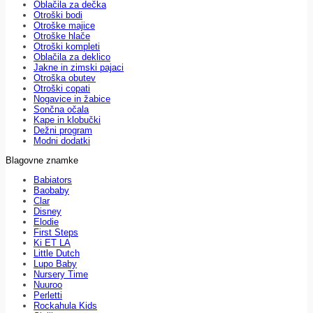
Oblačila za dečka
Otroški bodi
Otroške majice
Otroške hlače
Otroški kompleti
Oblačila za deklico
Jakne in zimski pajaci
Otroška obutev
Otroški copati
Nogavice in žabice
Sončna očala
Kape in klobučki
Dežni program
Modni dodatki
Blagovne znamke
Babiators
Baobaby
Clar
Disney
Elodie
First Steps
Ki ET LA
Little Dutch
Lupo Baby
Nursery Time
Nuuroo
Perletti
Rockahula Kids