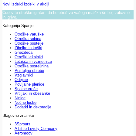
Novi izdelki
Izdelki v akciji
Čudovite otroške igrače - da bo otroštvo vašega malčka še bolj zabavno
in igrivo.
Kategorija Spanje
Otroške varuške
Otroška sobica
Otroške postelje
Zibelke in koški
Gnezdeca
Otroški ležalniki
Ležišča in vzmetnice
Otroška posteljnina
Posteljne obrobe
Vzglavniki
Odejice
Povijalne plenice
Spalne vreče
Vrtiljaki in obešanke
Ninice
Nočne lučke
Dodatki in dekoracije
Blagovne znamke
3Sprouts
A Little Lovely Company
Aeromoov