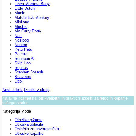
Linea Mamma Baby
Little Dutch
Magic
Matchstick Monkey
Miniland
Mushie
My Carry Potty
Naif
Nosiboo
Nuuroo
Petú Petú
Potette
Sentipure®
Skip Hop
Squitos
Stephen Joseph
Suavinex
Ubbi
Novi izdelki
Izdelki v akciji
Naravna kozmetika, ter kvalitetni in praktični izdelki za nego in kopanje
vašega otroka.
Kategorija Moda
Otroške pižame
Otroška oblačila
Oblačila za novorojenčka
Otroške kopalke