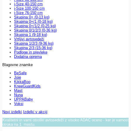
i-Size 40-150 cm
i-Size 100-150 cm
i-Size 76-150 cm
Skupina 0+ (0-13 kg)
Skupina 0+/1 (0-18 kg)
Skupina 0+/1/2 (0-25 kg)
Skupina 0/1/2/3 (0-36 kg)
Skupina 1 (9-18 kg)
Vrtljivi avtosedeži
Skupina 1/2/3 (9-36 kg)
Skupina 2/3 (15-36 kg)
Podloge in prevleke
Dodatna oprema
Blagovne znamke
BeSafe
Joie
KikkaBoo
KneeGuardKids
Mast
Nuna
UPPABaby
Voksi
Novi izdelki
Izdelki v akciji
Kvalitetni in varni otroški avtosedeži z visoko ADAC oceno - ker je varnost
otroka na 1. mestu.