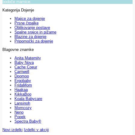
bodoče mamice.
Kategorija Dojenje
Majice za dojenje
Prsne črpalke
Oblikovanje postave
Spalne srajce in pižame
Blazine za dojenje
Pripomočki za dojenje
Blagovne znamke
Anita Maternity
Baby Nova
Cache Coeur
Carriwell
Doomoo
Ergobaby
FridaMom
Haakaa
KikkaBoo
Koala Babycare
Lansinoh
Momcozy
Neno
Popek
Spectra Baby®
Novi izdelki
Izdelki v akciji