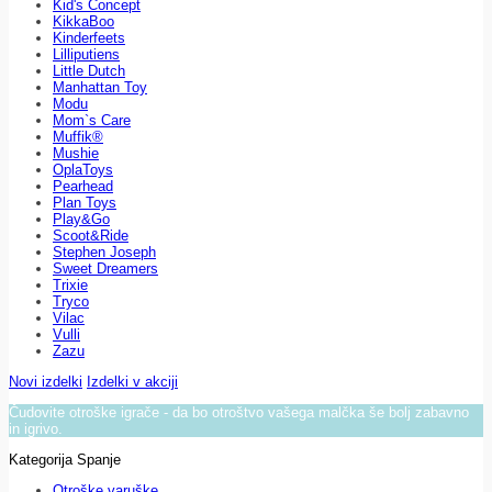
Kid's Concept
KikkaBoo
Kinderfeets
Lilliputiens
Little Dutch
Manhattan Toy
Modu
Mom`s Care
Muffik®
Mushie
OplaToys
Pearhead
Plan Toys
Play&Go
Scoot&Ride
Stephen Joseph
Sweet Dreamers
Trixie
Tryco
Vilac
Vulli
Zazu
Novi izdelki
Izdelki v akciji
Čudovite otroške igrače - da bo otroštvo vašega malčka še bolj zabavno
in igrivo.
Kategorija Spanje
Otroške varuške