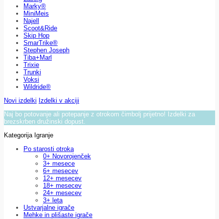
Marky®
MiniMeis
Najell
Scoot&Ride
Skip Hop
SmarTrike®
Stephen Joseph
Tiba+Marl
Trixie
Trunki
Voksi
Wildride®
Novi izdelki
Izdelki v akciji
Naj bo potovanje ali potepanje z otrokom čimbolj prijetno! Izdelki za
brezskrben družinski dopust.
Kategorija Igranje
Po starosti otroka
0+ Novorojenček
3+ mesece
6+ mesecev
12+ mesecev
18+ mesecev
24+ mesecev
3+ leta
Ustvarjalne igrače
Mehke in plišaste igrače