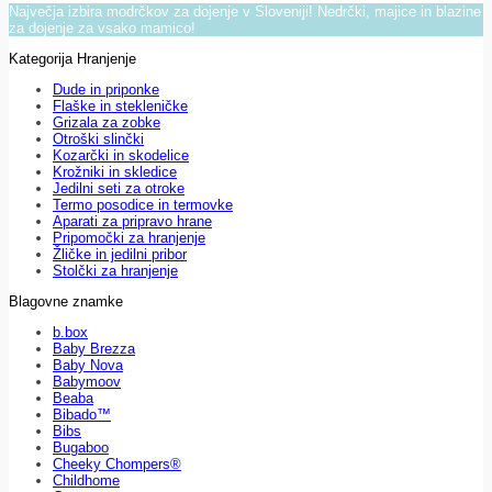
Največja izbira modrčkov za dojenje v Sloveniji! Nedrčki, majice in blazine
za dojenje za vsako mamico!
Kategorija Hranjenje
Dude in priponke
Flaške in stekleničke
Grizala za zobke
Otroški slinčki
Kozarčki in skodelice
Krožniki in skledice
Jedilni seti za otroke
Termo posodice in termovke
Aparati za pripravo hrane
Pripomočki za hranjenje
Žličke in jedilni pribor
Stolčki za hranjenje
Blagovne znamke
b.box
Baby Brezza
Baby Nova
Babymoov
Beaba
Bibado™
Bibs
Bugaboo
Cheeky Chompers®
Childhome