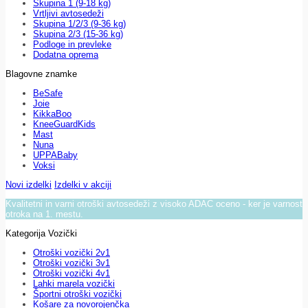
Skupina 1 (9-18 kg)
Vrtljivi avtosedeži
Skupina 1/2/3 (9-36 kg)
Skupina 2/3 (15-36 kg)
Podloge in prevleke
Dodatna oprema
Blagovne znamke
BeSafe
Joie
KikkaBoo
KneeGuardKids
Mast
Nuna
UPPABaby
Voksi
Novi izdelki
Izdelki v akciji
Kvalitetni in varni otroški avtosedeži z visoko ADAC oceno - ker je varnost
otroka na 1. mestu.
Kategorija Vozički
Otroški vozički 2v1
Otroški vozički 3v1
Otroški vozički 4v1
Lahki marela vozički
Športni otroški vozički
Košare za novorojenčka