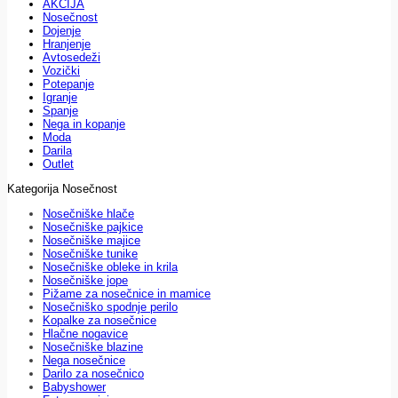
AKCIJA
Nosečnost
Dojenje
Hranjenje
Avtosedeži
Vozički
Potepanje
Igranje
Spanje
Nega in kopanje
Moda
Darila
Outlet
Kategorija Nosečnost
Nosečniške hlače
Nosečniške pajkice
Nosečniške majice
Nosečniške tunike
Nosečniške obleke in krila
Nosečniške jope
Pižame za nosečnice in mamice
Nosečniško spodnje perilo
Kopalke za nosečnice
Hlačne nogavice
Nosečniške blazine
Nega nosečnice
Darilo za nosečnico
Babyshower