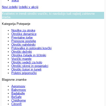
Voksi
Novi izdelki
Izdelki v akciji
Kvalitetni in trendi otroški vozički, ki navdušijo tudi najbolj zahtevne
starše.
Kategorija Potepanje
Nosilke za otroke
Otroške denarnice
Previjalne torbe
Prenosne postelje
Otroški nahrbtniki
Potovalke in potovalni kovčki
Otroški dežniki
Otroške čelade in ščitniki
Vozički marele
Otroški sedeži za kolo
Otroški skiroji in poganjalci
Otroški šotori in tuneli
Poletni pripomočki
Blagovne znamke
Aeromoov
Babymoov
Badabulle
BeSafe
Childhome
Citron®