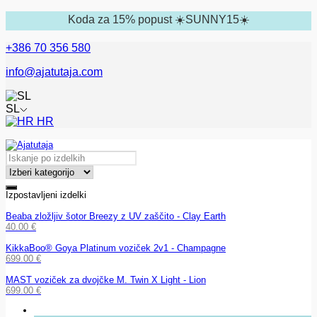
Koda za 15% popust ☀️SUNNY15☀️
+386 70 356 580
info@ajatutaja.com
SL
HR
Izpostavljeni izdelki
Beaba zložljiv šotor Breezy z UV zaščito - Clay Earth
40.00
€
KikkaBoo® Goya Platinum voziček 2v1 - Champagne
699.00
€
MAST voziček za dvojčke M. Twin X Light - Lion
699.00
€