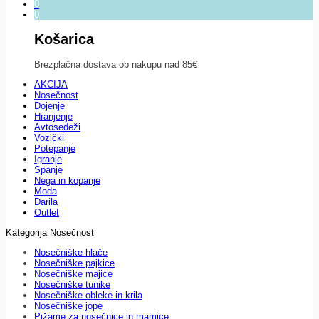
0
0
Košarica
Brezplačna dostava ob nakupu nad 85€
AKCIJA
Nosečnost
Dojenje
Hranjenje
Avtosedeži
Vozički
Potepanje
Igranje
Spanje
Nega in kopanje
Moda
Darila
Outlet
Kategorija Nosečnost
Nosečniške hlače
Nosečniške pajkice
Nosečniške majice
Nosečniške tunike
Nosečniške obleke in krila
Nosečniške jope
Pižame za nosečnice in mamice