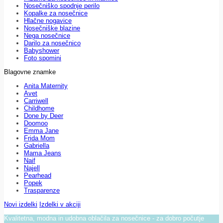
Nosečniško spodnje perilo
Kopalke za nosečnice
Hlačne nogavice
Nosečniške blazine
Nega nosečnice
Darilo za nosečnico
Babyshower
Foto spomini
Blagovne znamke
Anita Maternity
Avet
Carriwell
Childhome
Done by Deer
Doomoo
Emma Jane
Frida Mom
Gabriella
Mama Jeans
Naif
Najell
Pearhead
Popek
Trasparenze
Novi izdelki
Izdelki v akciji
Kvalitetna, modna in udobna oblačila za nosečnice - za dobro počutje