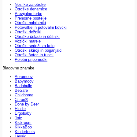
Nosilke za otroke
Otroške denarnice
Previjalne torbe
Prenosne postelje
Otroški nahrbtniki
Potovalke in potovalni kovčki
Otroški dežniki
Otroške čelade in ščitniki
Vozički marele
Otroški sedeži za kolo
Otroški skiroji in poganjalci
Otroški šotori in tuneli
Poletni pripomočki
Blagovne znamke
Aeromoov
Babymoov
Badabulle
BeSafe
Childhome
Citron®
Done by Deer
Elodie
Ergobaby
Joie
Kidzroom
KikkaBoo
Kinderfeets
Lässig