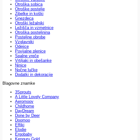
Otroška sobica
Otroške postelje
Zibelke in koški
Gnezdeca
Otroški ležalniki
Ležišča in vzmetnice
Otroška posteljnina
Posteljne obrobe
Vzglavniki
Odejice
Povijalne plenice
Spalne vreče
Vrtiljaki in obešanke
Ninice
Nočne lučke
Dodatki in dekoracije
Blagovne znamke
3Sprouts
A Little Lovely Company
Aeromoov
Childhome
DayDream
Done by Deer
Doomoo
Effiki
Elodie
Ergobaby
Kenguru Gold