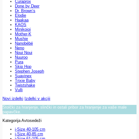
Curaprox
Done by Deer
Dr. Brown’s
Elodie
Haakaa
KAOS
Minikoioi
Mother-K
Mushie
Nanobébé
Neno
Noui Noui
Nuuroo
Pura
Skip Hop
Stephen Joseph
Suavinex
Trixie Baby
Twistshake
Vulli
Novi izdelki
Izdelki v akciji
Stolčki za hranjenje, slinčki in ostali pribor za hranjenje za vaše male
papavčke.
Kategorija Avtosedeži
i-Size 40-105 cm
i-Size 40-85 cm
i-Size 61-105 cm