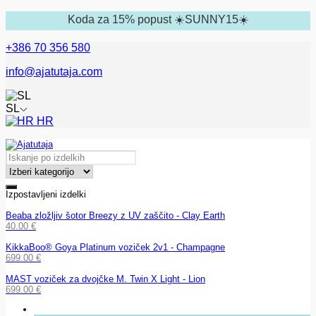
Koda za 15% popust ☀️SUNNY15☀️
+386 70 356 580
info@ajatutaja.com
SL
HR
Izpostavljeni izdelki
Beaba zložljiv šotor Breezy z UV zaščito - Clay Earth
40.00
€
KikkaBoo® Goya Platinum voziček 2v1 - Champagne
699.00
€
MAST voziček za dvojčke M. Twin X Light - Lion
699.00
€