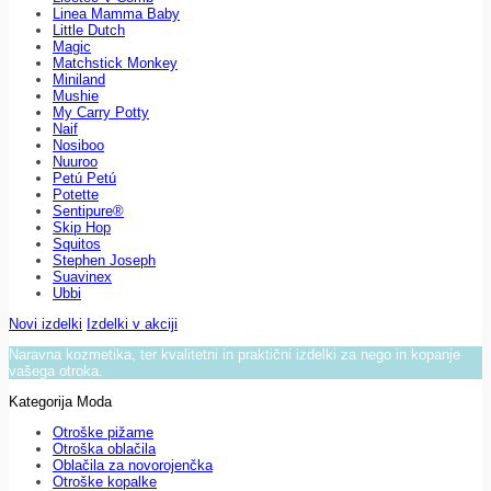
Linea Mamma Baby
Little Dutch
Magic
Matchstick Monkey
Miniland
Mushie
My Carry Potty
Naif
Nosiboo
Nuuroo
Petú Petú
Potette
Sentipure®
Skip Hop
Squitos
Stephen Joseph
Suavinex
Ubbi
Novi izdelki
Izdelki v akciji
Naravna kozmetika, ter kvalitetni in praktični izdelki za nego in kopanje
vašega otroka.
Kategorija Moda
Otroške pižame
Otroška oblačila
Oblačila za novorojenčka
Otroške kopalke