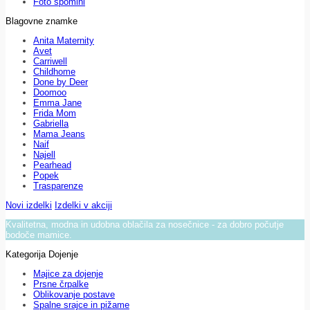
Foto spomini
Blagovne znamke
Anita Maternity
Avet
Carriwell
Childhome
Done by Deer
Doomoo
Emma Jane
Frida Mom
Gabriella
Mama Jeans
Naif
Najell
Pearhead
Popek
Trasparenze
Novi izdelki
Izdelki v akciji
Kvalitetna, modna in udobna oblačila za nosečnice - za dobro počutje
bodoče mamice.
Kategorija Dojenje
Majice za dojenje
Prsne črpalke
Oblikovanje postave
Spalne srajce in pižame