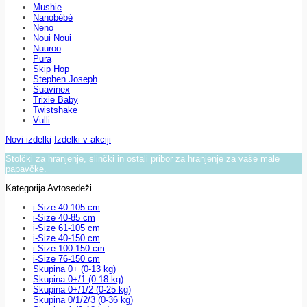
Mushie
Nanobébé
Neno
Noui Noui
Nuuroo
Pura
Skip Hop
Stephen Joseph
Suavinex
Trixie Baby
Twistshake
Vulli
Novi izdelki
Izdelki v akciji
Stolčki za hranjenje, slinčki in ostali pribor za hranjenje za vaše male
papavčke.
Kategorija Avtosedeži
i-Size 40-105 cm
i-Size 40-85 cm
i-Size 61-105 cm
i-Size 40-150 cm
i-Size 100-150 cm
i-Size 76-150 cm
Skupina 0+ (0-13 kg)
Skupina 0+/1 (0-18 kg)
Skupina 0+/1/2 (0-25 kg)
Skupina 0/1/2/3 (0-36 kg)