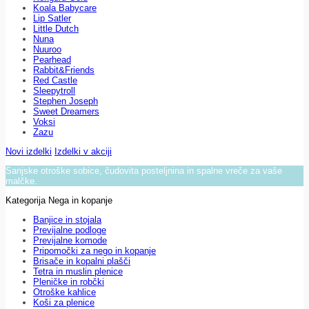
Koala Babycare
Lip Satler
Little Dutch
Nuna
Nuuroo
Pearhead
Rabbit&Friends
Red Castle
Sleepytroll
Stephen Joseph
Sweet Dreamers
Voksi
Zazu
Novi izdelki
Izdelki v akciji
Sanjske otroške sobice, čudovita posteljnina in spalne vreče za vaše
malčke.
Kategorija Nega in kopanje
Banjice in stojala
Previjalne podloge
Previjalne komode
Pripomočki za nego in kopanje
Brisače in kopalni plašči
Tetra in muslin plenice
Pleničke in robčki
Otroške kahlice
Koši za plenice