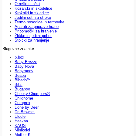
Otroški slinčki
Kozarčki in skodelice
Krožniki in skledice
Jedilni seti za otroke
Termo posodice in termovke
Aparati za pripravo hrane
Pripomočki za hranjenje
Žličke in jedilni pribor
Stolčki za hranjenje
Blagovne znamke
b.box
Baby Brezza
Baby Nova
Babymoov
Beaba
Bibado™
Bibs
Bugaboo
Cheeky Chompers®
Childhome
Curaprox
Done by Deer
Dr. Brown’s
Elodie
Haakaa
KAOS
Minikoioi
Mother-K