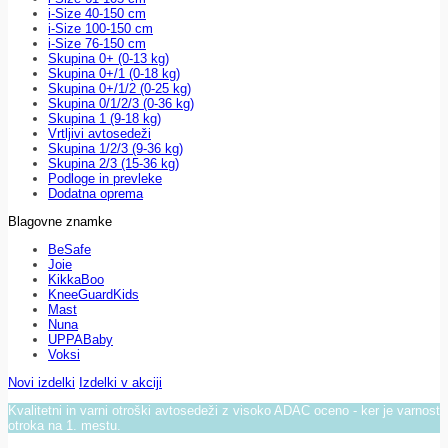
i-Size 40-150 cm
i-Size 100-150 cm
i-Size 76-150 cm
Skupina 0+ (0-13 kg)
Skupina 0+/1 (0-18 kg)
Skupina 0+/1/2 (0-25 kg)
Skupina 0/1/2/3 (0-36 kg)
Skupina 1 (9-18 kg)
Vrtljivi avtosedeži
Skupina 1/2/3 (9-36 kg)
Skupina 2/3 (15-36 kg)
Podloge in prevleke
Dodatna oprema
Blagovne znamke
BeSafe
Joie
KikkaBoo
KneeGuardKids
Mast
Nuna
UPPABaby
Voksi
Novi izdelki
Izdelki v akciji
Kvalitetni in varni otroški avtosedeži z visoko ADAC oceno - ker je varnost
otroka na 1. mestu.