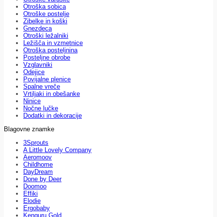
Otroška sobica
Otroške postelje
Zibelke in koški
Gnezdeca
Otroški ležalniki
Ležišča in vzmetnice
Otroška posteljnina
Posteljne obrobe
Vzglavniki
Odejice
Povijalne plenice
Spalne vreče
Vrtiljaki in obešanke
Ninice
Nočne lučke
Dodatki in dekoracije
Blagovne znamke
3Sprouts
A Little Lovely Company
Aeromoov
Childhome
DayDream
Done by Deer
Doomoo
Effiki
Elodie
Ergobaby
Kenguru Gold