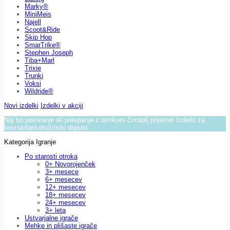
Marky®
MiniMeis
Najell
Scoot&Ride
Skip Hop
SmarTrike®
Stephen Joseph
Tiba+Marl
Trixie
Trunki
Voksi
Wildride®
Novi izdelki
Izdelki v akciji
Naj bo potovanje ali potepanje z otrokom čimbolj prijetno! Izdelki za
brezskrben družinski dopust.
Kategorija Igranje
Po starosti otroka
0+ Novorojenček
3+ mesece
6+ mesecev
12+ mesecev
18+ mesecev
24+ mesecev
3+ leta
Ustvarjalne igrače
Mehke in plišaste igrače