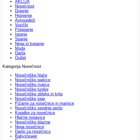
AKCIJA
Nosečnost
Dojenje
Hranjenje
Avtosedeži
Vozički
Potepanje
Igranje
Spanje
Nega in kopanje
Moda
Darila
Outlet
Kategorija Nosečnost
Nosečniške hlače
Nosečniške pajkice
Nosečniške majice
Nosečniške tunike
Nosečniške obleke in krila
Nosečniške jope
Pižame za nosečnice in mamice
Nosečniško spodnje perilo
Kopalke za nosečnice
Hlačne nogavice
Nosečniške blazine
Nega nosečnice
Darilo za nosečnico
Babyshower