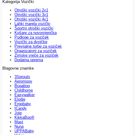
Kategorija Vozički
Otroški vozički 2v1
Otroški vozički 3v1
Otroški vozički 4v1
Lahki marela vozički
Športni otroški vozički
Košare za novorojenčka
Podloge za voziček
Vozički za dvojčke
Previjalne torbe za voziček
Organizatorji za voziček
Zimske vreče za voziček
Dodatna oprema
Blagovne znamke
3Sprouts
Aeromoov
Bugaboo
Childhome
Easywalker
Elodie
Ergobaby
ICandy
Joie
KikkaBoo®
Mast
Nuna
UPPABaby