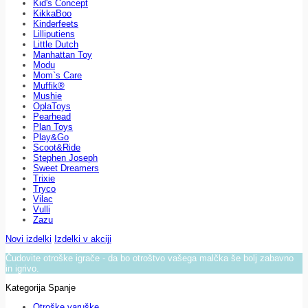
Kid's Concept
KikkaBoo
Kinderfeets
Lilliputiens
Little Dutch
Manhattan Toy
Modu
Mom`s Care
Muffik®
Mushie
OplaToys
Pearhead
Plan Toys
Play&Go
Scoot&Ride
Stephen Joseph
Sweet Dreamers
Trixie
Tryco
Vilac
Vulli
Zazu
Novi izdelki
Izdelki v akciji
Čudovite otroške igrače - da bo otroštvo vašega malčka še bolj zabavno
in igrivo.
Kategorija Spanje
Otroške varuške