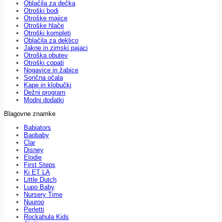
Oblačila za dečka
Otroški bodi
Otroške majice
Otroške hlače
Otroški kompleti
Oblačila za deklico
Jakne in zimski pajaci
Otroška obutev
Otroški copati
Nogavice in žabice
Sončna očala
Kape in klobučki
Dežni program
Modni dodatki
Blagovne znamke
Babiators
Baobaby
Clar
Disney
Elodie
First Steps
Ki ET LA
Little Dutch
Lupo Baby
Nursery Time
Nuuroo
Perletti
Rockahula Kids