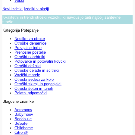
Voksi
Novi izdelki
Izdelki v akciji
Kvalitetni in trendi otroški vozički, ki navdušijo tudi najbolj zahtevne
starše.
Kategorija Potepanje
Nosilke za otroke
Otroške denarnice
Previjalne torbe
Prenosne postelje
Otroški nahrbtniki
Potovalke in potovalni kovčki
Otroški dežniki
Otroške čelade in ščitniki
Vozički marele
Otroški sedeži za kolo
Otroški skiroji in poganjalci
Otroški šotori in tuneli
Poletni pripomočki
Blagovne znamke
Aeromoov
Babymoov
Badabulle
BeSafe
Childhome
Citron®