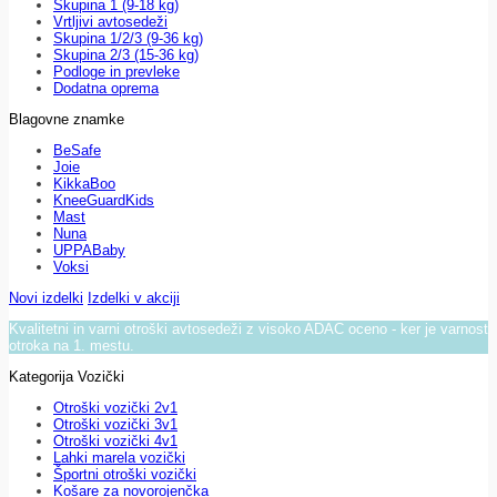
Skupina 1 (9-18 kg)
Vrtljivi avtosedeži
Skupina 1/2/3 (9-36 kg)
Skupina 2/3 (15-36 kg)
Podloge in prevleke
Dodatna oprema
Blagovne znamke
BeSafe
Joie
KikkaBoo
KneeGuardKids
Mast
Nuna
UPPABaby
Voksi
Novi izdelki
Izdelki v akciji
Kvalitetni in varni otroški avtosedeži z visoko ADAC oceno - ker je varnost
otroka na 1. mestu.
Kategorija Vozički
Otroški vozički 2v1
Otroški vozički 3v1
Otroški vozički 4v1
Lahki marela vozički
Športni otroški vozički
Košare za novorojenčka