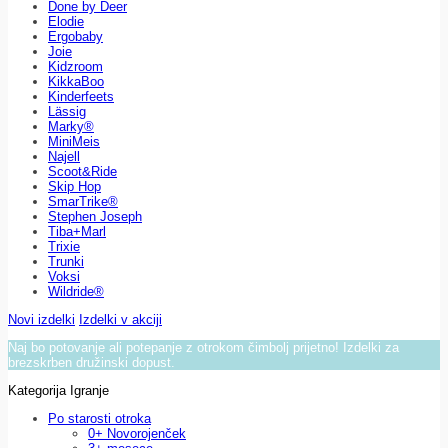
Done by Deer
Elodie
Ergobaby
Joie
Kidzroom
KikkaBoo
Kinderfeets
Lässig
Marky®
MiniMeis
Najell
Scoot&Ride
Skip Hop
SmarTrike®
Stephen Joseph
Tiba+Marl
Trixie
Trunki
Voksi
Wildride®
Novi izdelki
Izdelki v akciji
Naj bo potovanje ali potepanje z otrokom čimbolj prijetno! Izdelki za
brezskrben družinski dopust.
Kategorija Igranje
Po starosti otroka
0+ Novorojenček