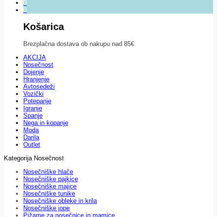
0
0
Košarica
Brezplačna dostava ob nakupu nad 85€
AKCIJA
Nosečnost
Dojenje
Hranjenje
Avtosedeži
Vozički
Potepanje
Igranje
Spanje
Nega in kopanje
Moda
Darila
Outlet
Kategorija Nosečnost
Nosečniške hlače
Nosečniške pajkice
Nosečniške majice
Nosečniške tunike
Nosečniške obleke in krila
Nosečniške jope
Pižame za nosečnice in mamice