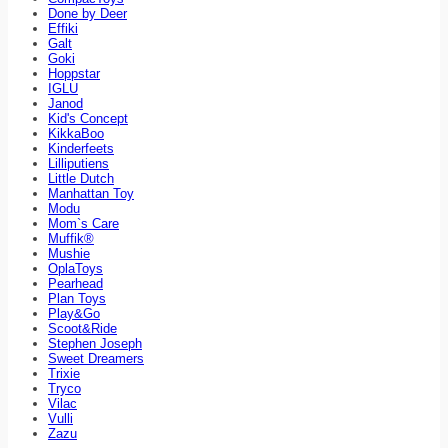
Done by Deer
Effiki
Galt
Goki
Hoppstar
IGLU
Janod
Kid's Concept
KikkaBoo
Kinderfeets
Lilliputiens
Little Dutch
Manhattan Toy
Modu
Mom`s Care
Muffik®
Mushie
OplaToys
Pearhead
Plan Toys
Play&Go
Scoot&Ride
Stephen Joseph
Sweet Dreamers
Trixie
Tryco
Vilac
Vulli
Zazu