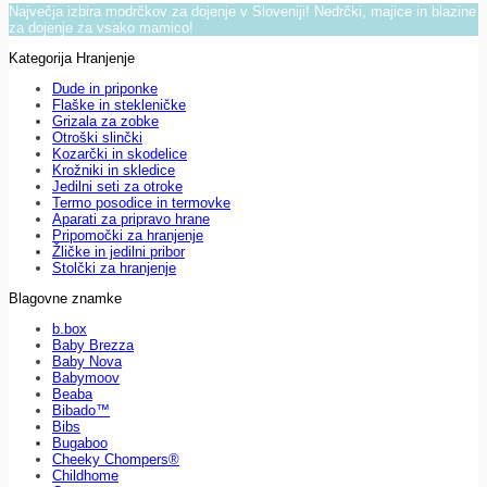
Največja izbira modrčkov za dojenje v Sloveniji! Nedrčki, majice in blazine
za dojenje za vsako mamico!
Kategorija Hranjenje
Dude in priponke
Flaške in stekleničke
Grizala za zobke
Otroški slinčki
Kozarčki in skodelice
Krožniki in skledice
Jedilni seti za otroke
Termo posodice in termovke
Aparati za pripravo hrane
Pripomočki za hranjenje
Žličke in jedilni pribor
Stolčki za hranjenje
Blagovne znamke
b.box
Baby Brezza
Baby Nova
Babymoov
Beaba
Bibado™
Bibs
Bugaboo
Cheeky Chompers®
Childhome