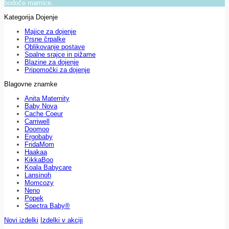
bodoče mamice.
Kategorija Dojenje
Majice za dojenje
Prsne črpalke
Oblikovanje postave
Spalne srajce in pižame
Blazine za dojenje
Pripomočki za dojenje
Blagovne znamke
Anita Maternity
Baby Nova
Cache Coeur
Carriwell
Doomoo
Ergobaby
FridaMom
Haakaa
KikkaBoo
Koala Babycare
Lansinoh
Momcozy
Neno
Popek
Spectra Baby®
Novi izdelki
Izdelki v akciji