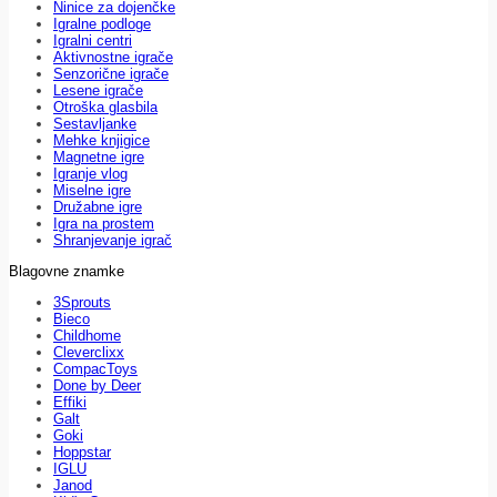
Ninice za dojenčke
Igralne podloge
Igralni centri
Aktivnostne igrače
Senzorične igrače
Lesene igrače
Otroška glasbila
Sestavljanke
Mehke knjigice
Magnetne igre
Igranje vlog
Miselne igre
Družabne igre
Igra na prostem
Shranjevanje igrač
Blagovne znamke
3Sprouts
Bieco
Childhome
Cleverclixx
CompacToys
Done by Deer
Effiki
Galt
Goki
Hoppstar
IGLU
Janod