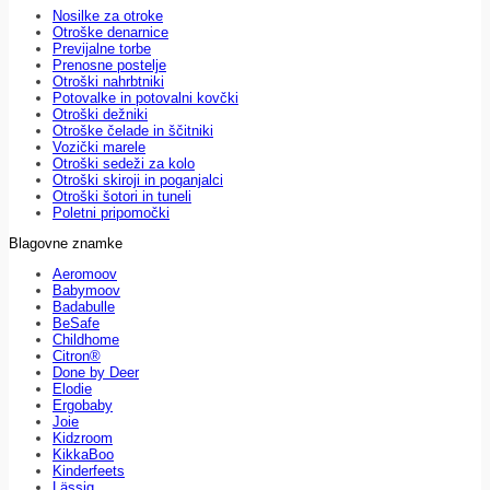
Nosilke za otroke
Otroške denarnice
Previjalne torbe
Prenosne postelje
Otroški nahrbtniki
Potovalke in potovalni kovčki
Otroški dežniki
Otroške čelade in ščitniki
Vozički marele
Otroški sedeži za kolo
Otroški skiroji in poganjalci
Otroški šotori in tuneli
Poletni pripomočki
Blagovne znamke
Aeromoov
Babymoov
Badabulle
BeSafe
Childhome
Citron®
Done by Deer
Elodie
Ergobaby
Joie
Kidzroom
KikkaBoo
Kinderfeets
Lässig