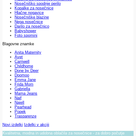
Nosečniško spodnje perilo
Kopalke za nosečnice
Hlačne nogavice
Nosečniške blazine
Nega nosečnice
Darilo za nosečnico
Babyshower
Foto spomini
Blagovne znamke
Anita Maternity
Avet
Carriwell
Childhome
Done by Deer
Doomoo
Emma Jane
Frida Mom
Gabriella
Mama Jeans
Naif
Najell
Pearhead
Popek
Trasparenze
Novi izdelki
Izdelki v akciji
Kvalitetna, modna in udobna oblačila za nosečnice - za dobro počutje