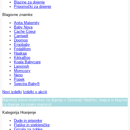
Blazine za dojenje
Pripomočki za dojenje
Blagovne znamke
Anita Maternity
Baby Nova
Cache Coeur
Carriwell
Doomoo
Ergobaby
FridaMom
Haakaa
KikkaBoo
Koala Babycare
Lansinoh
Momcozy
Neno
Popek
Spectra Baby®
Novi izdelki
Izdelki v akciji
Največja izbira modrčkov za dojenje v Sloveniji! Nedrčki, majice in blazine
za dojenje za vsako mamico!
Kategorija Hranjenje
Dude in priponke
Flaške in stekleničke
Grizala za zobke