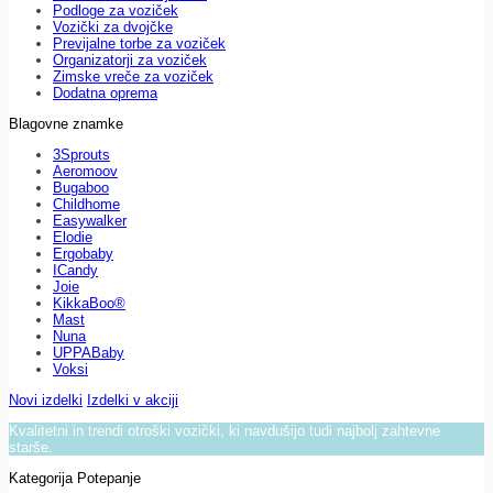
Podloge za voziček
Vozički za dvojčke
Previjalne torbe za voziček
Organizatorji za voziček
Zimske vreče za voziček
Dodatna oprema
Blagovne znamke
3Sprouts
Aeromoov
Bugaboo
Childhome
Easywalker
Elodie
Ergobaby
ICandy
Joie
KikkaBoo®
Mast
Nuna
UPPABaby
Voksi
Novi izdelki
Izdelki v akciji
Kvalitetni in trendi otroški vozički, ki navdušijo tudi najbolj zahtevne
starše.
Kategorija Potepanje