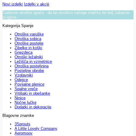
Novi izdelki
Izdelki v akciji
Čudovite otroške igrače - da bo otroštvo vašega malčka še bolj zabavno
in igrivo.
Kategorija Spanje
Otroške varuške
Otroška sobica
Otroške postelje
Zibelke in koški
Gnezdeca
Otroški ležalniki
Ležišča in vzmetnice
Otroška posteljnina
Posteljne obrobe
Vzglavniki
Odejice
Povijalne plenice
Spalne vreče
Vrtiljaki in obešanke
Ninice
Nočne lučke
Dodatki in dekoracije
Blagovne znamke
3Sprouts
A Little Lovely Company
Aeromoov