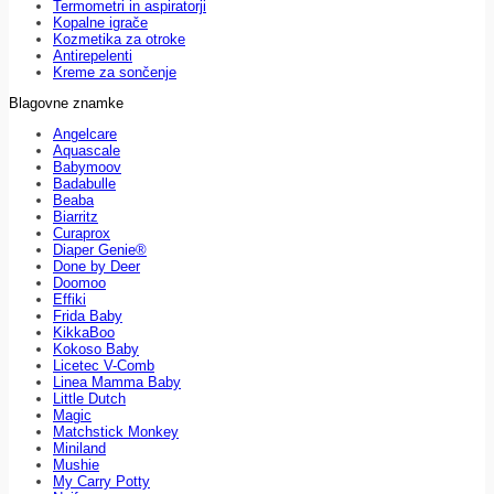
Termometri in aspiratorji
Kopalne igrače
Kozmetika za otroke
Antirepelenti
Kreme za sončenje
Blagovne znamke
Angelcare
Aquascale
Babymoov
Badabulle
Beaba
Biarritz
Curaprox
Diaper Genie®
Done by Deer
Doomoo
Effiki
Frida Baby
KikkaBoo
Kokoso Baby
Licetec V-Comb
Linea Mamma Baby
Little Dutch
Magic
Matchstick Monkey
Miniland
Mushie
My Carry Potty