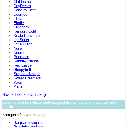
Childhome
DayDream
Done by Deer
Doomoo
Effiki
Elodie
Ergobaby
Kenguru Gold
Koala Babycare
Lip Satler
Little Dutch
Nuna
Nuuroo
Pearhead
Rabbit&Friends
Red Castle
Sleepytroll
Stephen Joseph
Sweet Dreamers
Voksi
Zazu
Novi izdelki
Izdelki v akciji
Sanjske otroške sobice, čudovita posteljnina in spalne vreče za vaše
malčke.
Kategorija Nega in kopanje
Banjice in stojala
Previjalne podloge