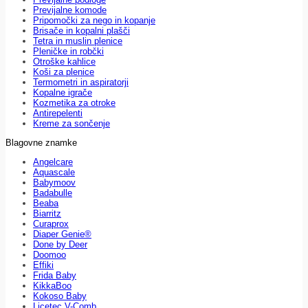
Previjalne komode
Pripomočki za nego in kopanje
Brisače in kopalni plašči
Tetra in muslin plenice
Pleničke in robčki
Otroške kahlice
Koši za plenice
Termometri in aspiratorji
Kopalne igrače
Kozmetika za otroke
Antirepelenti
Kreme za sončenje
Blagovne znamke
Angelcare
Aquascale
Babymoov
Badabulle
Beaba
Biarritz
Curaprox
Diaper Genie®
Done by Deer
Doomoo
Effiki
Frida Baby
KikkaBoo
Kokoso Baby
Licetec V-Comb