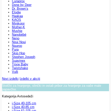
Curaprox
Done by Deer
Dr. Brown’s
Elodie
Haakaa
KAOS
Minikoioi
Mother-K
Mushie
Nanobébé
Neno
Noui Noui
Nuuroo
Pura
Skip Hop
Stephen Joseph
Suavinex
Trixie Baby
Twistshake
Vulli
Novi izdelki
Izdelki v akciji
Stolčki za hranjenje, slinčki in ostali pribor za hranjenje za vaše male
papavčke.
Kategorija Avtosedeži
i-Size 40-105 cm
i-Size 40-85 cm
i-Size 61-105 cm