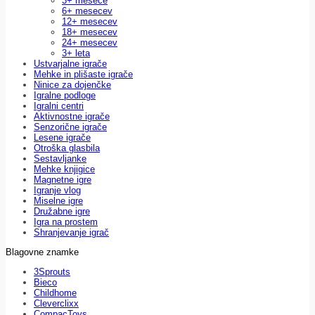
3+ mesece
6+ mesecev
12+ mesecev
18+ mesecev
24+ mesecev
3+ leta
Ustvarjalne igrače
Mehke in plišaste igrače
Ninice za dojenčke
Igralne podloge
Igralni centri
Aktivnostne igrače
Senzorične igrače
Lesene igrače
Otroška glasbila
Sestavljanke
Mehke knjigice
Magnetne igre
Igranje vlog
Miselne igre
Družabne igre
Igra na prostem
Shranjevanje igrač
Blagovne znamke
3Sprouts
Bieco
Childhome
Cleverclixx
CompacToys