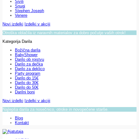
Sivili
Snugi
Stephen Joseph
Venere
Novi izdelki
Izdelki v akciji
Otroška oblačila iz naravnih materialov za dobro počutje vaših otrok!
Kategorija Darila
Božična darila
BabyShower
Darilo ob rojstvu
Darilo za dečka
Darilo za deklico
Party program
Darilo do 15€
Darilo do 30€
Darilo do 50€
Darilni boni
Novi izdelki
Izdelki v akciji
Najlepša darila za nosečnico, otroke in novopečene starše.
Blog
Kontakt