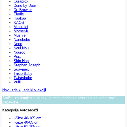
Curaprox
Done by Deer
Dr. Brown’s
Elodie
Haakaa
KAOS
Minikoioi
Mother-K
Mushie
Nanobébé
Neno
Noui Noui
Nuuroo
Pura
Skip Hop
Stephen Joseph
Suavinex
Trixie Baby
Twistshake
Vulli
Novi izdelki
Izdelki v akciji
Stolčki za hranjenje, slinčki in ostali pribor za hranjenje za vaše male
papavčke.
Kategorija Avtosedeži
i-Size 40-105 cm
i-Size 40-85 cm
i-Size 61-105 cm