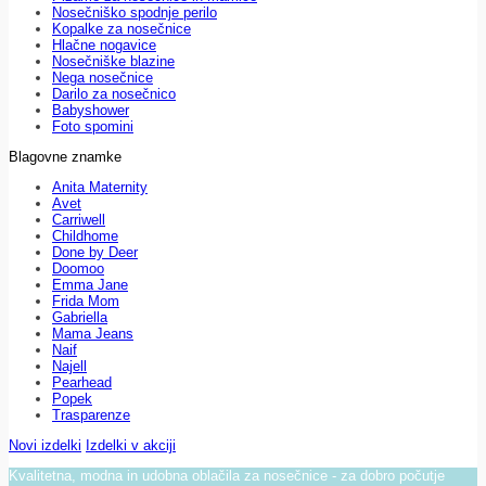
Nosečniško spodnje perilo
Kopalke za nosečnice
Hlačne nogavice
Nosečniške blazine
Nega nosečnice
Darilo za nosečnico
Babyshower
Foto spomini
Blagovne znamke
Anita Maternity
Avet
Carriwell
Childhome
Done by Deer
Doomoo
Emma Jane
Frida Mom
Gabriella
Mama Jeans
Naif
Najell
Pearhead
Popek
Trasparenze
Novi izdelki
Izdelki v akciji
Kvalitetna, modna in udobna oblačila za nosečnice - za dobro počutje