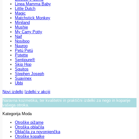
Linea Mamma Baby
Little Dutch
Magic
Matchstick Monkey
Miniland
Mushie
My Carry Potty
Naif
Nosiboo
Nuuroo
Petú Petú
Potette
Sentipure®
Skip Hop
Squitos
Stephen Joseph
Suavinex
Ubbi
Novi izdelki
Izdelki v akciji
Naravna kozmetika, ter kvalitetni in praktični izdelki za nego in kopanje
vašega otroka.
Kategorija Moda
Otroške pižame
Otroška oblačila
Oblačila za novorojenčka
Otroške kopalke