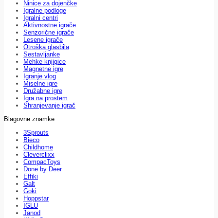
Ninice za dojenčke
Igralne podloge
Igralni centri
Aktivnostne igrače
Senzorične igrače
Lesene igrače
Otroška glasbila
Sestavljanke
Mehke knjigice
Magnetne igre
Igranje vlog
Miselne igre
Družabne igre
Igra na prostem
Shranjevanje igrač
Blagovne znamke
3Sprouts
Bieco
Childhome
Cleverclixx
CompacToys
Done by Deer
Effiki
Galt
Goki
Hoppstar
IGLU
Janod