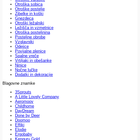
Otroška sobica
Otroške postelje
Zibelke in koški
Gnezdeca
Otroški ležalniki
Ležišča in vzmetnice
Otroška posteljnina
Posteljne obrobe
Vzglavniki
Odejice
Povijalne plenice
Spalne vreče
Vrtiljaki in obešanke
Ninice
Nočne lučke
Dodatki in dekoracije
Blagovne znamke
3Sprouts
A Little Lovely Company
Aeromoov
Childhome
DayDream
Done by Deer
Doomoo
Effiki
Elodie
Ergobaby
Kenguru Gold