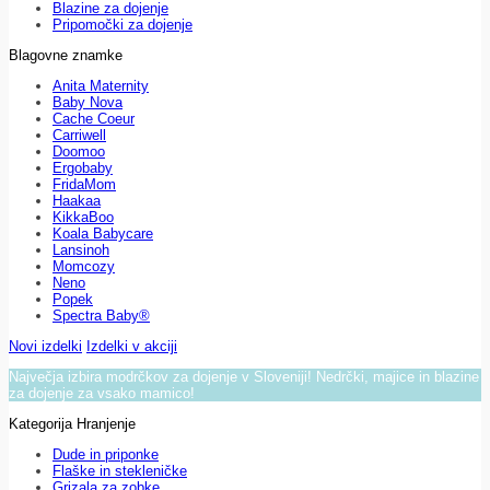
Blazine za dojenje
Pripomočki za dojenje
Blagovne znamke
Anita Maternity
Baby Nova
Cache Coeur
Carriwell
Doomoo
Ergobaby
FridaMom
Haakaa
KikkaBoo
Koala Babycare
Lansinoh
Momcozy
Neno
Popek
Spectra Baby®
Novi izdelki
Izdelki v akciji
Največja izbira modrčkov za dojenje v Sloveniji! Nedrčki, majice in blazine
za dojenje za vsako mamico!
Kategorija Hranjenje
Dude in priponke
Flaške in stekleničke
Grizala za zobke