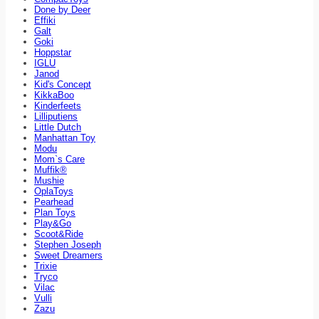
Done by Deer
Effiki
Galt
Goki
Hoppstar
IGLU
Janod
Kid's Concept
KikkaBoo
Kinderfeets
Lilliputiens
Little Dutch
Manhattan Toy
Modu
Mom`s Care
Muffik®
Mushie
OplaToys
Pearhead
Plan Toys
Play&Go
Scoot&Ride
Stephen Joseph
Sweet Dreamers
Trixie
Tryco
Vilac
Vulli
Zazu