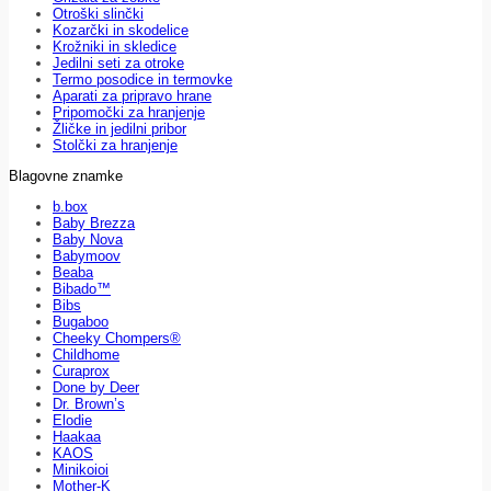
Otroški slinčki
Kozarčki in skodelice
Krožniki in skledice
Jedilni seti za otroke
Termo posodice in termovke
Aparati za pripravo hrane
Pripomočki za hranjenje
Žličke in jedilni pribor
Stolčki za hranjenje
Blagovne znamke
b.box
Baby Brezza
Baby Nova
Babymoov
Beaba
Bibado™
Bibs
Bugaboo
Cheeky Chompers®
Childhome
Curaprox
Done by Deer
Dr. Brown’s
Elodie
Haakaa
KAOS
Minikoioi
Mother-K