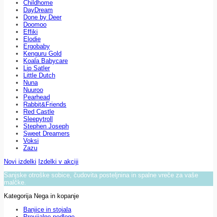
Childhome
DayDream
Done by Deer
Doomoo
Effiki
Elodie
Ergobaby
Kenguru Gold
Koala Babycare
Lip Satler
Little Dutch
Nuna
Nuuroo
Pearhead
Rabbit&Friends
Red Castle
Sleepytroll
Stephen Joseph
Sweet Dreamers
Voksi
Zazu
Novi izdelki
Izdelki v akciji
Sanjske otroške sobice, čudovita posteljnina in spalne vreče za vaše
malčke.
Kategorija Nega in kopanje
Banjice in stojala
Previjalne podloge