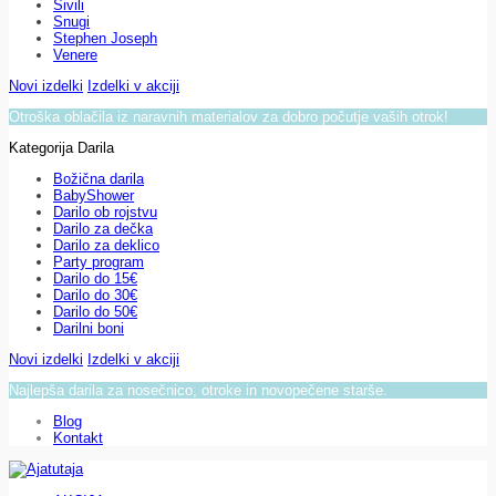
Sivili
Snugi
Stephen Joseph
Venere
Novi izdelki
Izdelki v akciji
Otroška oblačila iz naravnih materialov za dobro počutje vaših otrok!
Kategorija Darila
Božična darila
BabyShower
Darilo ob rojstvu
Darilo za dečka
Darilo za deklico
Party program
Darilo do 15€
Darilo do 30€
Darilo do 50€
Darilni boni
Novi izdelki
Izdelki v akciji
Najlepša darila za nosečnico, otroke in novopečene starše.
Blog
Kontakt