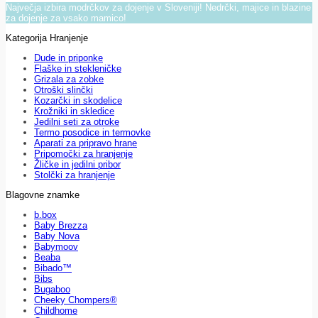
Največja izbira modrčkov za dojenje v Sloveniji! Nedrčki, majice in blazine
za dojenje za vsako mamico!
Kategorija Hranjenje
Dude in priponke
Flaške in stekleničke
Grizala za zobke
Otroški slinčki
Kozarčki in skodelice
Krožniki in skledice
Jedilni seti za otroke
Termo posodice in termovke
Aparati za pripravo hrane
Pripomočki za hranjenje
Žličke in jedilni pribor
Stolčki za hranjenje
Blagovne znamke
b.box
Baby Brezza
Baby Nova
Babymoov
Beaba
Bibado™
Bibs
Bugaboo
Cheeky Chompers®
Childhome