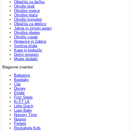
Oblačila za dečka
Otroški bodi
Otroške majice
Otroške hlače
Otroški kompleti
Oblačila za deklico
Jakne in zimski pajaci
Otroška obutev
Otroški copati
Nogavice in žabice
Sončna očala
Kape in klobučki
Dežni program
Modni dodatki
Blagovne znamke
Babiators
Baobaby
Clar
Disney
Elodie
First Steps
Ki ET LA
Little Dutch
Lupo Baby
Nursery Time
Nuuroo
Perletti
Rockahula Kids