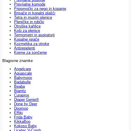
Previjalne komode
Pripomočki za nego in kopanje
Brisače in kopalni plašči
Tetra in muslin plenice
Pleničke in robčki
Otroške kahlice
Koši za plenice
Termometri in aspiratorji
Kopalne igrače
Kozmetika za otroke
Antirepelenti
Kreme za sončenje
Blagovne znamke
Angelcare
Aquascale
Babymoov
Badabulle
Beaba
Biarritz
Curaprox
Diaper Genie®
Done by Deer
Doomoo
Effiki
Frida Baby
KikkaBoo
Kokoso Baby
Licetec V-Comb