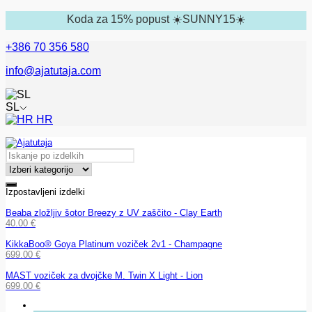
Koda za 15% popust ☀️SUNNY15☀️
+386 70 356 580
info@ajatutaja.com
SL
HR
Izpostavljeni izdelki
Beaba zložljiv šotor Breezy z UV zaščito - Clay Earth
40.00
€
KikkaBoo® Goya Platinum voziček 2v1 - Champagne
699.00
€
MAST voziček za dvojčke M. Twin X Light - Lion
699.00
€