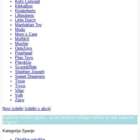
Kid's Concept
KikkaBoo
Kinderfeets
Lilliputiens
Little Dutch
Manhattan Toy
Modu
Mom`s Care
Muffik®
Mushie
OplaToys
Pearhead
Plan Toys
Play&Go
Scoot&Ride
Stephen Joseph
Sweet Dreamers
Trixie
Tryco
Vilac
Vulli
Zazu
Novi izdelki
Izdelki v akciji
Čudovite otroške igrače - da bo otroštvo vašega malčka še bolj zabavno
in igrivo.
Kategorija Spanje
Otroške varuške