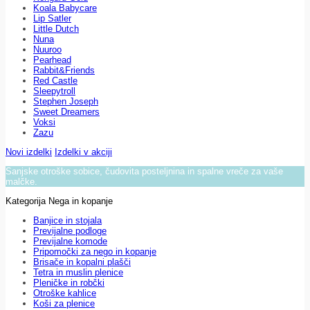
Koala Babycare
Lip Satler
Little Dutch
Nuna
Nuuroo
Pearhead
Rabbit&Friends
Red Castle
Sleepytroll
Stephen Joseph
Sweet Dreamers
Voksi
Zazu
Novi izdelki
Izdelki v akciji
Sanjske otroške sobice, čudovita posteljnina in spalne vreče za vaše
malčke.
Kategorija Nega in kopanje
Banjice in stojala
Previjalne podloge
Previjalne komode
Pripomočki za nego in kopanje
Brisače in kopalni plašči
Tetra in muslin plenice
Pleničke in robčki
Otroške kahlice
Koši za plenice