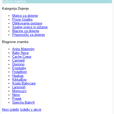
bodoče mamice.
Kategorija Dojenje
Majice za dojenje
Prsne črpalke
Oblikovanje postave
Spalne srajce in pižame
Blazine za dojenje
Pripomočki za dojenje
Blagovne znamke
Anita Maternity
Baby Nova
Cache Coeur
Carriwell
Doomoo
Ergobaby
FridaMom
Haakaa
KikkaBoo
Koala Babycare
Lansinoh
Momcozy
Neno
Popek
Spectra Baby®
Novi izdelki
Izdelki v akciji