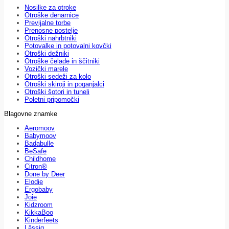
Nosilke za otroke
Otroške denarnice
Previjalne torbe
Prenosne postelje
Otroški nahrbtniki
Potovalke in potovalni kovčki
Otroški dežniki
Otroške čelade in ščitniki
Vozički marele
Otroški sedeži za kolo
Otroški skiroji in poganjalci
Otroški šotori in tuneli
Poletni pripomočki
Blagovne znamke
Aeromoov
Babymoov
Badabulle
BeSafe
Childhome
Citron®
Done by Deer
Elodie
Ergobaby
Joie
Kidzroom
KikkaBoo
Kinderfeets
Lässig