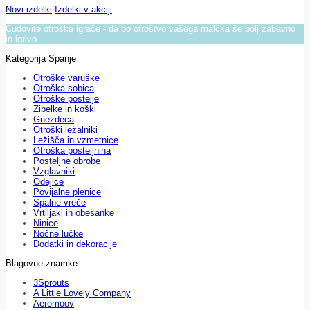
Novi izdelki
Izdelki v akciji
Čudovite otroške igrače - da bo otroštvo vašega malčka še bolj zabavno
in igrivo.
Kategorija Spanje
Otroške varuške
Otroška sobica
Otroške postelje
Zibelke in koški
Gnezdeca
Otroški ležalniki
Ležišča in vzmetnice
Otroška posteljnina
Posteljne obrobe
Vzglavniki
Odejice
Povijalne plenice
Spalne vreče
Vrtiljaki in obešanke
Ninice
Nočne lučke
Dodatki in dekoracije
Blagovne znamke
3Sprouts
A Little Lovely Company
Aeromoov