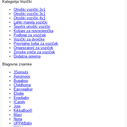
Kategorija Vozički
Otroški vozički 2v1
Otroški vozički 3v1
Otroški vozički 4v1
Lahki marela vozički
Športni otroški vozički
Košare za novorojenčka
Podloge za voziček
Vozički za dvojčke
Previjalne torbe za voziček
Organizatorji za voziček
Zimske vreče za voziček
Dodatna oprema
Blagovne znamke
3Sprouts
Aeromoov
Bugaboo
Childhome
Easywalker
Elodie
Ergobaby
ICandy
Joie
KikkaBoo®
Mast
Nuna
UPPABaby