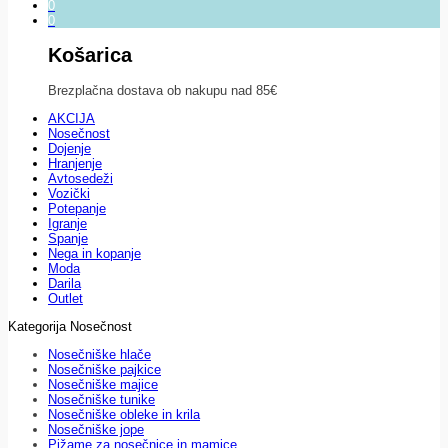
0
0
Košarica
Brezplačna dostava ob nakupu nad 85€
AKCIJA
Nosečnost
Dojenje
Hranjenje
Avtosedeži
Vozički
Potepanje
Igranje
Spanje
Nega in kopanje
Moda
Darila
Outlet
Kategorija Nosečnost
Nosečniške hlače
Nosečniške pajkice
Nosečniške majice
Nosečniške tunike
Nosečniške obleke in krila
Nosečniške jope
Pižame za nosečnice in mamice