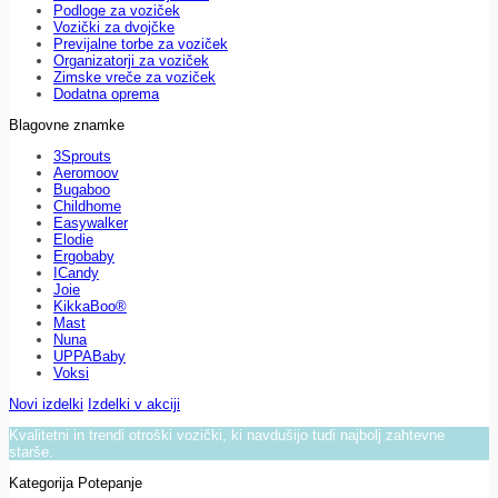
Podloge za voziček
Vozički za dvojčke
Previjalne torbe za voziček
Organizatorji za voziček
Zimske vreče za voziček
Dodatna oprema
Blagovne znamke
3Sprouts
Aeromoov
Bugaboo
Childhome
Easywalker
Elodie
Ergobaby
ICandy
Joie
KikkaBoo®
Mast
Nuna
UPPABaby
Voksi
Novi izdelki
Izdelki v akciji
Kvalitetni in trendi otroški vozički, ki navdušijo tudi najbolj zahtevne
starše.
Kategorija Potepanje