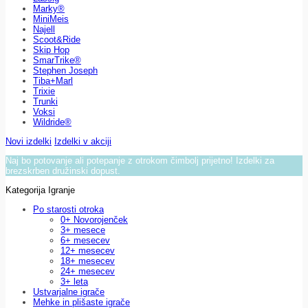
Marky®
MiniMeis
Najell
Scoot&Ride
Skip Hop
SmarTrike®
Stephen Joseph
Tiba+Marl
Trixie
Trunki
Voksi
Wildride®
Novi izdelki
Izdelki v akciji
Naj bo potovanje ali potepanje z otrokom čimbolj prijetno! Izdelki za
brezskrben družinski dopust.
Kategorija Igranje
Po starosti otroka
0+ Novorojenček
3+ mesece
6+ mesecev
12+ mesecev
18+ mesecev
24+ mesecev
3+ leta
Ustvarjalne igrače
Mehke in plišaste igrače