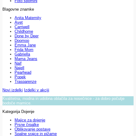
Foto spomini
Blagovne znamke
Anita Maternity
Avet
Carriwell
Childhome
Done by Deer
Doomoo
Emma Jane
Frida Mom
Gabriella
Mama Jeans
Naif
Najell
Pearhead
Popek
Trasparenze
Novi izdelki
Izdelki v akciji
Kvalitetna, modna in udobna oblačila za nosečnice - za dobro počutje
bodoče mamice.
Kategorija Dojenje
Majice za dojenje
Prsne črpalke
Oblikovanje postave
Spalne srajce in pižame