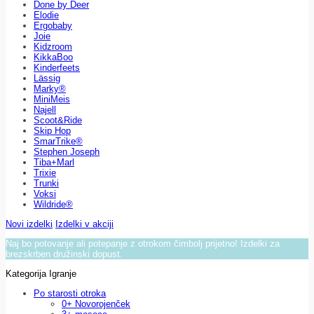
Done by Deer
Elodie
Ergobaby
Joie
Kidzroom
KikkaBoo
Kinderfeets
Lässig
Marky®
MiniMeis
Najell
Scoot&Ride
Skip Hop
SmarTrike®
Stephen Joseph
Tiba+Marl
Trixie
Trunki
Voksi
Wildride®
Novi izdelki
Izdelki v akciji
Naj bo potovanje ali potepanje z otrokom čimbolj prijetno! Izdelki za
brezskrben družinski dopust.
Kategorija Igranje
Po starosti otroka
0+ Novorojenček