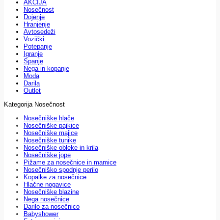
AKCIJA
Nosečnost
Dojenje
Hranjenje
Avtosedeži
Vozički
Potepanje
Igranje
Spanje
Nega in kopanje
Moda
Darila
Outlet
Kategorija Nosečnost
Nosečniške hlače
Nosečniške pajkice
Nosečniške majice
Nosečniške tunike
Nosečniške obleke in krila
Nosečniške jope
Pižame za nosečnice in mamice
Nosečniško spodnje perilo
Kopalke za nosečnice
Hlačne nogavice
Nosečniške blazine
Nega nosečnice
Darilo za nosečnico
Babyshower