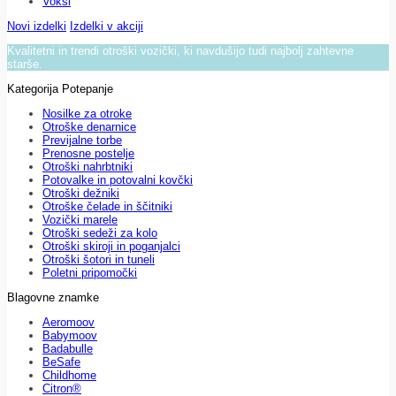
Voksi
Novi izdelki
Izdelki v akciji
Kvalitetni in trendi otroški vozički, ki navdušijo tudi najbolj zahtevne
starše.
Kategorija Potepanje
Nosilke za otroke
Otroške denarnice
Previjalne torbe
Prenosne postelje
Otroški nahrbtniki
Potovalke in potovalni kovčki
Otroški dežniki
Otroške čelade in ščitniki
Vozički marele
Otroški sedeži za kolo
Otroški skiroji in poganjalci
Otroški šotori in tuneli
Poletni pripomočki
Blagovne znamke
Aeromoov
Babymoov
Badabulle
BeSafe
Childhome
Citron®