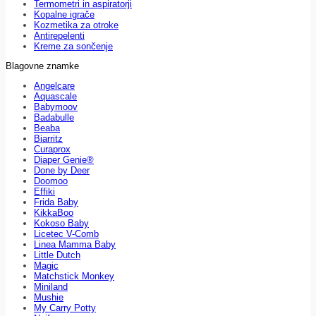
Termometri in aspiratorji
Kopalne igrače
Kozmetika za otroke
Antirepelenti
Kreme za sončenje
Blagovne znamke
Angelcare
Aquascale
Babymoov
Badabulle
Beaba
Biarritz
Curaprox
Diaper Genie®
Done by Deer
Doomoo
Effiki
Frida Baby
KikkaBoo
Kokoso Baby
Licetec V-Comb
Linea Mamma Baby
Little Dutch
Magic
Matchstick Monkey
Miniland
Mushie
My Carry Potty