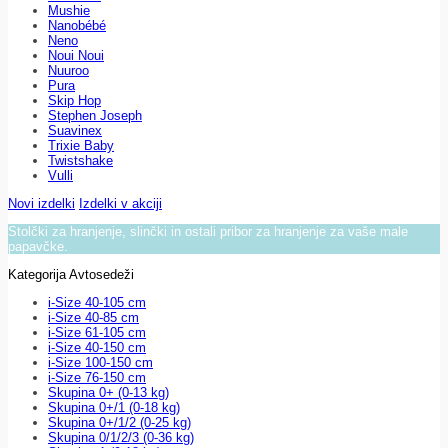
Mushie
Nanobébé
Neno
Noui Noui
Nuuroo
Pura
Skip Hop
Stephen Joseph
Suavinex
Trixie Baby
Twistshake
Vulli
Novi izdelki
Izdelki v akciji
Stolčki za hranjenje, slinčki in ostali pribor za hranjenje za vaše male
papavčke.
Kategorija Avtosedeži
i-Size 40-105 cm
i-Size 40-85 cm
i-Size 61-105 cm
i-Size 40-150 cm
i-Size 100-150 cm
i-Size 76-150 cm
Skupina 0+ (0-13 kg)
Skupina 0+/1 (0-18 kg)
Skupina 0+/1/2 (0-25 kg)
Skupina 0/1/2/3 (0-36 kg)