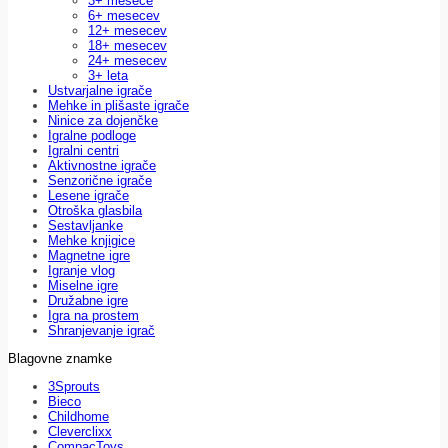
3+ mesece
6+ mesecev
12+ mesecev
18+ mesecev
24+ mesecev
3+ leta
Ustvarjalne igrače
Mehke in plišaste igrače
Ninice za dojenčke
Igralne podloge
Igralni centri
Aktivnostne igrače
Senzorične igrače
Lesene igrače
Otroška glasbila
Sestavljanke
Mehke knjigice
Magnetne igre
Igranje vlog
Miselne igre
Družabne igre
Igra na prostem
Shranjevanje igrač
Blagovne znamke
3Sprouts
Bieco
Childhome
Cleverclixx
CompacToys