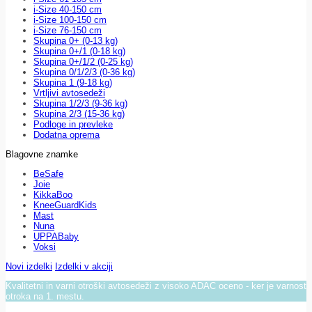
i-Size 40-150 cm
i-Size 100-150 cm
i-Size 76-150 cm
Skupina 0+ (0-13 kg)
Skupina 0+/1 (0-18 kg)
Skupina 0+/1/2 (0-25 kg)
Skupina 0/1/2/3 (0-36 kg)
Skupina 1 (9-18 kg)
Vrtljivi avtosedeži
Skupina 1/2/3 (9-36 kg)
Skupina 2/3 (15-36 kg)
Podloge in prevleke
Dodatna oprema
Blagovne znamke
BeSafe
Joie
KikkaBoo
KneeGuardKids
Mast
Nuna
UPPABaby
Voksi
Novi izdelki
Izdelki v akciji
Kvalitetni in varni otroški avtosedeži z visoko ADAC oceno - ker je varnost
otroka na 1. mestu.