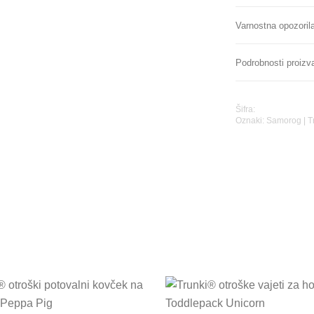
Varnostna opozoril
Podrobnosti proizv
Šifra:
Oznaki:
Samorog
|
T