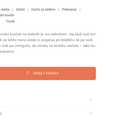
 darila
|
Darila
|
Darilo za deklico
|
Potepanje
|
lni kovčki
Trunki
ovalni kovček na kolesih je res edinstven, saj služi tudi kot
k se lahko nanj usede in poganja po letališču ali pa sedi
en trak pa omogoča, da otroka na kovčku vlečete – tako bo
 zabavno.
tovalni kovček na kolesih - Samorog Una količina
Dodaj v košarico
ti