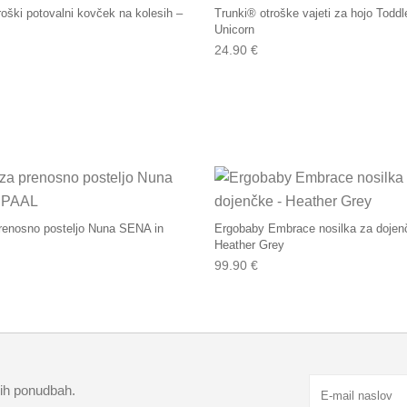
roški potovalni kovček na kolesih –
Trunki® otroške vajeti za hojo Todd
Unicorn
24.90
€
renosno posteljo Nuna SENA in
Ergobaby Embrace nosilka za dojen
Heather Grey
99.90
€
kih ponudbah.