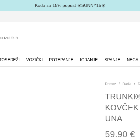
Koda za 15% popust ☀️SUNNY15☀️
TOSEDEŽI
VOZIČKI
POTEPANJE
IGRANJE
SPANJE
NEGA 
Domov
/
Darila
/
D
TRUNKI®
KOVČEK 
UNA
59.90
€