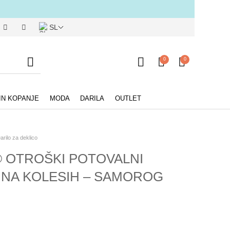
SL
0
0
IN KOPANJE
MODA
DARILA
OUTLET
arilo za deklico
 OTROŠKI POTOVALNI
NA KOLESIH – SAMOROG