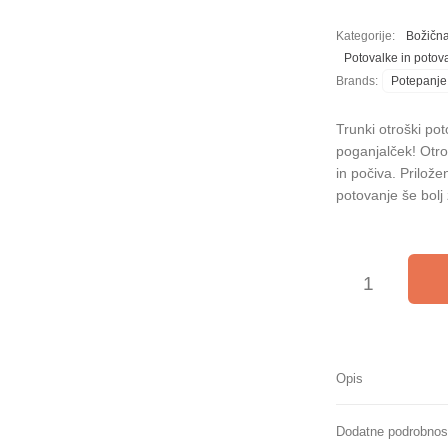
Kategorije:
Božična
Potovalke in potova
Brands:
Potepanje
Trunki otroški pot
poganjalček! Otro
in počiva. Prilož
potovanje še bolj
Trunki® otroški po
Opis
Dodatne podrobnos