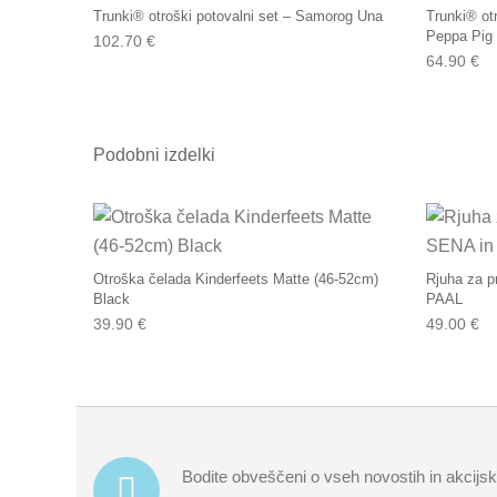
Trunki® otroški potovalni set – Samorog Una
Trunki® ot
Peppa Pig
102.70
€
64.90
€
Podobni izdelki
Otroška čelada Kinderfeets Matte (46-52cm)
Rjuha za p
Black
PAAL
39.90
€
49.00
€
Bodite obveščeni o vseh novostih in akcijs