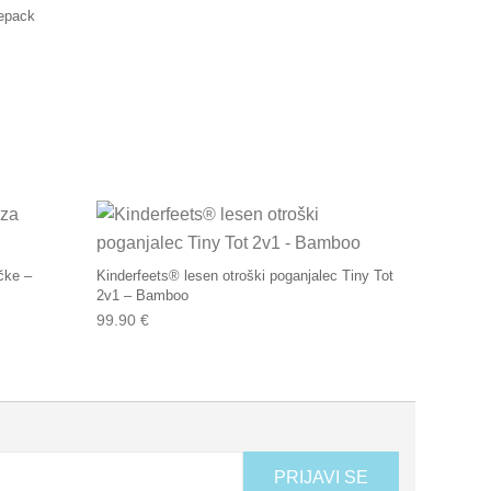
lepack
čke –
Kinderfeets® lesen otroški poganjalec Tiny Tot
2v1 – Bamboo
99.90
€
PRIJAVI SE