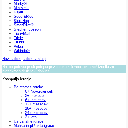
Marky®
MiniMeis
Najell
Scoot&Ride
Skip Hop
SmarTrike®
Stephen Joseph
Tiba+Marl
Trixie
Trunki
Voksi
Wildride®
Novi izdelki
Izdelki v akciji
Naj bo potovanje ali potepanje z otrokom čimbolj prijetno! Izdelki za
brezskrben družinski dopust.
Kategorija Igranje
Po starosti otroka
0+ Novorojenček
3+ mesece
6+ mesecev
12+ mesecev
18+ mesecev
24+ mesecev
3+ leta
Ustvarjalne igrače
Mehke in plišaste igrače