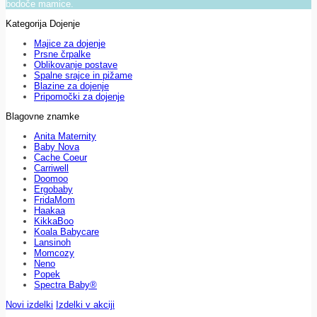
bodoče mamice.
Kategorija Dojenje
Majice za dojenje
Prsne črpalke
Oblikovanje postave
Spalne srajce in pižame
Blazine za dojenje
Pripomočki za dojenje
Blagovne znamke
Anita Maternity
Baby Nova
Cache Coeur
Carriwell
Doomoo
Ergobaby
FridaMom
Haakaa
KikkaBoo
Koala Babycare
Lansinoh
Momcozy
Neno
Popek
Spectra Baby®
Novi izdelki
Izdelki v akciji