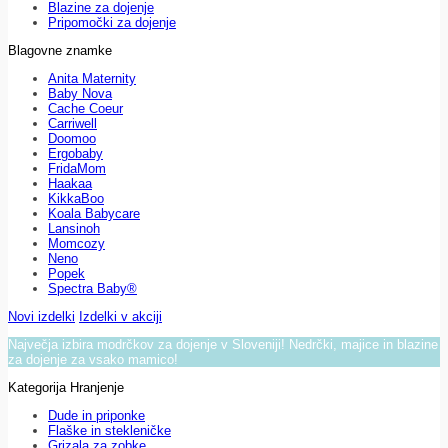
Blazine za dojenje
Pripomočki za dojenje
Blagovne znamke
Anita Maternity
Baby Nova
Cache Coeur
Carriwell
Doomoo
Ergobaby
FridaMom
Haakaa
KikkaBoo
Koala Babycare
Lansinoh
Momcozy
Neno
Popek
Spectra Baby®
Novi izdelki
Izdelki v akciji
Največja izbira modrčkov za dojenje v Sloveniji! Nedrčki, majice in blazine
za dojenje za vsako mamico!
Kategorija Hranjenje
Dude in priponke
Flaške in stekleničke
Grizala za zobke