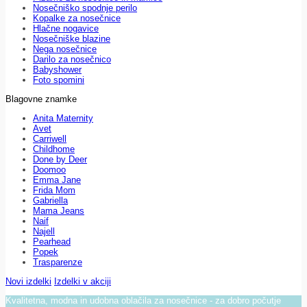
Nosečniško spodnje perilo
Kopalke za nosečnice
Hlačne nogavice
Nosečniške blazine
Nega nosečnice
Darilo za nosečnico
Babyshower
Foto spomini
Blagovne znamke
Anita Maternity
Avet
Carriwell
Childhome
Done by Deer
Doomoo
Emma Jane
Frida Mom
Gabriella
Mama Jeans
Naif
Najell
Pearhead
Popek
Trasparenze
Novi izdelki
Izdelki v akciji
Kvalitetna, modna in udobna oblačila za nosečnice - za dobro počutje