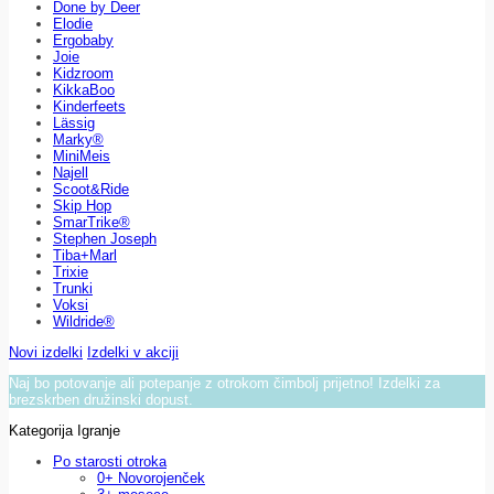
Done by Deer
Elodie
Ergobaby
Joie
Kidzroom
KikkaBoo
Kinderfeets
Lässig
Marky®
MiniMeis
Najell
Scoot&Ride
Skip Hop
SmarTrike®
Stephen Joseph
Tiba+Marl
Trixie
Trunki
Voksi
Wildride®
Novi izdelki
Izdelki v akciji
Naj bo potovanje ali potepanje z otrokom čimbolj prijetno! Izdelki za
brezskrben družinski dopust.
Kategorija Igranje
Po starosti otroka
0+ Novorojenček