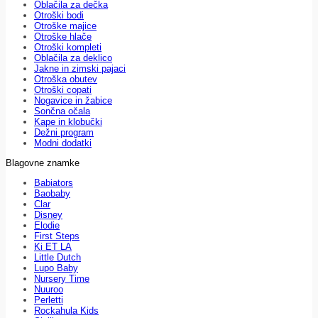
Oblačila za dečka
Otroški bodi
Otroške majice
Otroške hlače
Otroški kompleti
Oblačila za deklico
Jakne in zimski pajaci
Otroška obutev
Otroški copati
Nogavice in žabice
Sončna očala
Kape in klobučki
Dežni program
Modni dodatki
Blagovne znamke
Babiators
Baobaby
Clar
Disney
Elodie
First Steps
Ki ET LA
Little Dutch
Lupo Baby
Nursery Time
Nuuroo
Perletti
Rockahula Kids