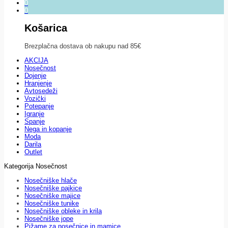
0
0
Košarica
Brezplačna dostava ob nakupu nad 85€
AKCIJA
Nosečnost
Dojenje
Hranjenje
Avtosedeži
Vozički
Potepanje
Igranje
Spanje
Nega in kopanje
Moda
Darila
Outlet
Kategorija Nosečnost
Nosečniške hlače
Nosečniške pajkice
Nosečniške majice
Nosečniške tunike
Nosečniške obleke in krila
Nosečniške jope
Pižame za nosečnice in mamice