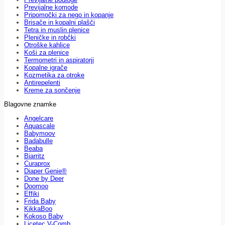
Previjalne komode
Pripomočki za nego in kopanje
Brisače in kopalni plašči
Tetra in muslin plenice
Pleničke in robčki
Otroške kahlice
Koši za plenice
Termometri in aspiratorji
Kopalne igrače
Kozmetika za otroke
Antirepelenti
Kreme za sončenje
Blagovne znamke
Angelcare
Aquascale
Babymoov
Badabulle
Beaba
Biarritz
Curaprox
Diaper Genie®
Done by Deer
Doomoo
Effiki
Frida Baby
KikkaBoo
Kokoso Baby
Licetec V-Comb