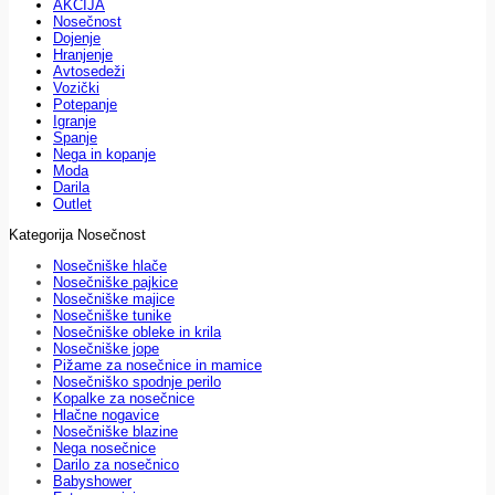
AKCIJA
Nosečnost
Dojenje
Hranjenje
Avtosedeži
Vozički
Potepanje
Igranje
Spanje
Nega in kopanje
Moda
Darila
Outlet
Kategorija Nosečnost
Nosečniške hlače
Nosečniške pajkice
Nosečniške majice
Nosečniške tunike
Nosečniške obleke in krila
Nosečniške jope
Pižame za nosečnice in mamice
Nosečniško spodnje perilo
Kopalke za nosečnice
Hlačne nogavice
Nosečniške blazine
Nega nosečnice
Darilo za nosečnico
Babyshower