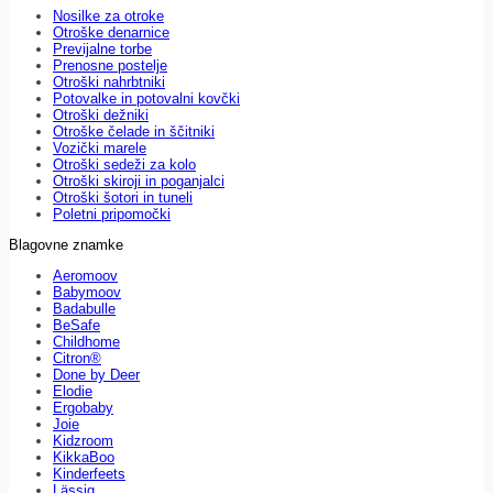
Nosilke za otroke
Otroške denarnice
Previjalne torbe
Prenosne postelje
Otroški nahrbtniki
Potovalke in potovalni kovčki
Otroški dežniki
Otroške čelade in ščitniki
Vozički marele
Otroški sedeži za kolo
Otroški skiroji in poganjalci
Otroški šotori in tuneli
Poletni pripomočki
Blagovne znamke
Aeromoov
Babymoov
Badabulle
BeSafe
Childhome
Citron®
Done by Deer
Elodie
Ergobaby
Joie
Kidzroom
KikkaBoo
Kinderfeets
Lässig