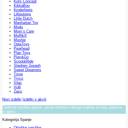
Kid's Concept
KikkaBoo
Kinderfeets
Lilliputiens
Little Dutch
Manhattan Toy
Modu
Mom`s Care
Muffik®
Mushie
OplaToys
Pearhead
Plan Toys
Play&Go
Scoot&Ride
Stephen Joseph
Sweet Dreamers
Trixie
Tryco
Vilac
Vulli
Zazu
Novi izdelki
Izdelki v akciji
Čudovite otroške igrače - da bo otroštvo vašega malčka še bolj zabavno
in igrivo.
Kategorija Spanje
Otroške varuške