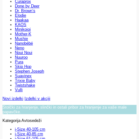
Curaprox
Done by Deer
Dr. Brown’s
Elodie
Haakaa
KAOS
Minikoioi
Mother-K
Mushie
Nanobébé
Neno
Noui Noui
Nuuroo
Pura
Skip Hop
Stephen Joseph
Suavinex
Trixie Baby
Twistshake
Vulli
Novi izdelki
Izdelki v akciji
Stolčki za hranjenje, slinčki in ostali pribor za hranjenje za vaše male
papavčke.
Kategorija Avtosedeži
i-Size 40-105 cm
i-Size 40-85 cm
i-Size 61-105 cm