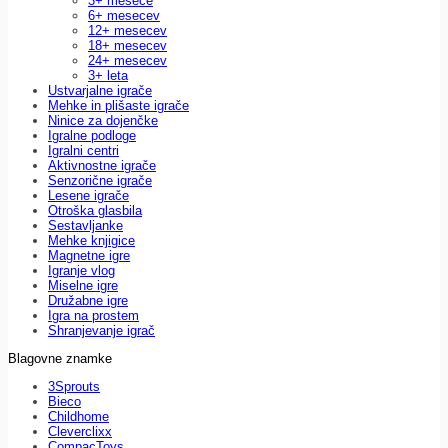
3+ mesece
6+ mesecev
12+ mesecev
18+ mesecev
24+ mesecev
3+ leta
Ustvarjalne igrače
Mehke in plišaste igrače
Ninice za dojenčke
Igralne podloge
Igralni centri
Aktivnostne igrače
Senzorične igrače
Lesene igrače
Otroška glasbila
Sestavljanke
Mehke knjigice
Magnetne igre
Igranje vlog
Miselne igre
Družabne igre
Igra na prostem
Shranjevanje igrač
Blagovne znamke
3Sprouts
Bieco
Childhome
Cleverclixx
CompacToys