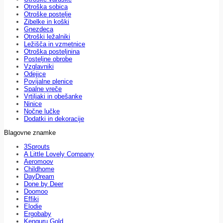
Otroška sobica
Otroške postelje
Zibelke in koški
Gnezdeca
Otroški ležalniki
Ležišča in vzmetnice
Otroška posteljnina
Posteljne obrobe
Vzglavniki
Odejice
Povijalne plenice
Spalne vreče
Vrtiljaki in obešanke
Ninice
Nočne lučke
Dodatki in dekoracije
Blagovne znamke
3Sprouts
A Little Lovely Company
Aeromoov
Childhome
DayDream
Done by Deer
Doomoo
Effiki
Elodie
Ergobaby
Kenguru Gold