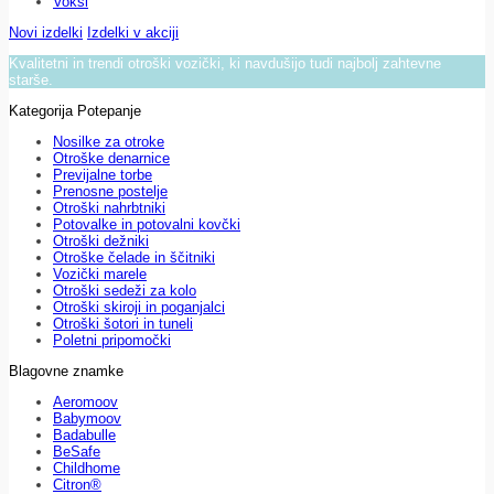
Voksi
Novi izdelki
Izdelki v akciji
Kvalitetni in trendi otroški vozički, ki navdušijo tudi najbolj zahtevne
starše.
Kategorija Potepanje
Nosilke za otroke
Otroške denarnice
Previjalne torbe
Prenosne postelje
Otroški nahrbtniki
Potovalke in potovalni kovčki
Otroški dežniki
Otroške čelade in ščitniki
Vozički marele
Otroški sedeži za kolo
Otroški skiroji in poganjalci
Otroški šotori in tuneli
Poletni pripomočki
Blagovne znamke
Aeromoov
Babymoov
Badabulle
BeSafe
Childhome
Citron®