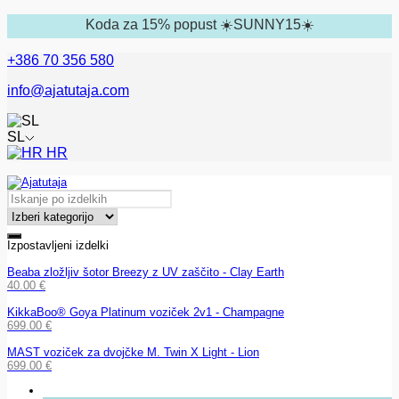
Koda za 15% popust ☀️SUNNY15☀️
+386 70 356 580
info@ajatutaja.com
SL
HR
Izpostavljeni izdelki
Beaba zložljiv šotor Breezy z UV zaščito - Clay Earth
40.00
€
KikkaBoo® Goya Platinum voziček 2v1 - Champagne
699.00
€
MAST voziček za dvojčke M. Twin X Light - Lion
699.00
€