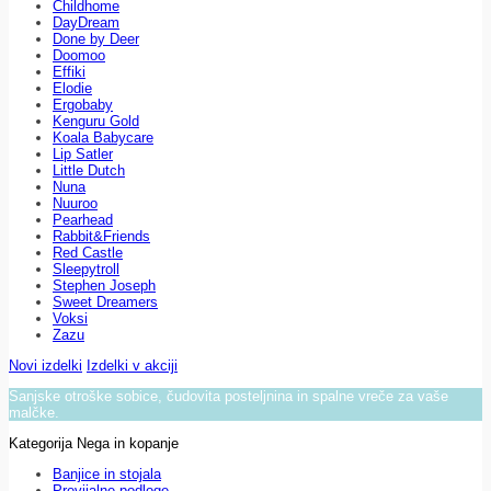
Childhome
DayDream
Done by Deer
Doomoo
Effiki
Elodie
Ergobaby
Kenguru Gold
Koala Babycare
Lip Satler
Little Dutch
Nuna
Nuuroo
Pearhead
Rabbit&Friends
Red Castle
Sleepytroll
Stephen Joseph
Sweet Dreamers
Voksi
Zazu
Novi izdelki
Izdelki v akciji
Sanjske otroške sobice, čudovita posteljnina in spalne vreče za vaše
malčke.
Kategorija Nega in kopanje
Banjice in stojala
Previjalne podloge