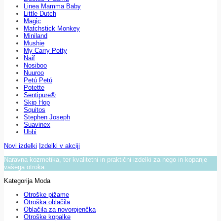
Linea Mamma Baby
Little Dutch
Magic
Matchstick Monkey
Miniland
Mushie
My Carry Potty
Naif
Nosiboo
Nuuroo
Petú Petú
Potette
Sentipure®
Skip Hop
Squitos
Stephen Joseph
Suavinex
Ubbi
Novi izdelki
Izdelki v akciji
Naravna kozmetika, ter kvalitetni in praktični izdelki za nego in kopanje
vašega otroka.
Kategorija Moda
Otroške pižame
Otroška oblačila
Oblačila za novorojenčka
Otroške kopalke