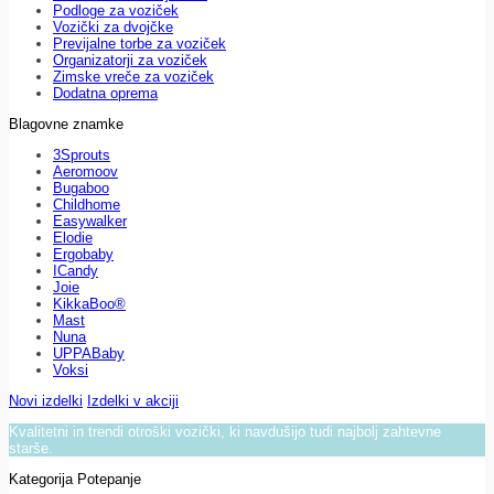
Podloge za voziček
Vozički za dvojčke
Previjalne torbe za voziček
Organizatorji za voziček
Zimske vreče za voziček
Dodatna oprema
Blagovne znamke
3Sprouts
Aeromoov
Bugaboo
Childhome
Easywalker
Elodie
Ergobaby
ICandy
Joie
KikkaBoo®
Mast
Nuna
UPPABaby
Voksi
Novi izdelki
Izdelki v akciji
Kvalitetni in trendi otroški vozički, ki navdušijo tudi najbolj zahtevne
starše.
Kategorija Potepanje