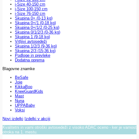
i-Size 40-150 cm
i-Size 100-150 cm
i-Size 76-150 cm
Skupina 0+ (0-13 kg)
Skupina 0+/1 (0-18 kg)
Skupina 0+/1/2 (0-25 kg)
Skupina 0/1/2/3 (0-36 kg)
Skupina 1 (9-18 kg)
Vrtljivi avtosedeži
Skupina 1/2/3 (9-36 kg)
Skupina 2/3 (15-36 kg)
Podloge in prevleke
Dodatna oprema
Blagovne znamke
BeSafe
Joie
KikkaBoo
KneeGuardKids
Mast
Nuna
UPPABaby
Voksi
Novi izdelki
Izdelki v akciji
Kvalitetni in varni otroški avtosedeži z visoko ADAC oceno - ker je varnost
otroka na 1. mestu.