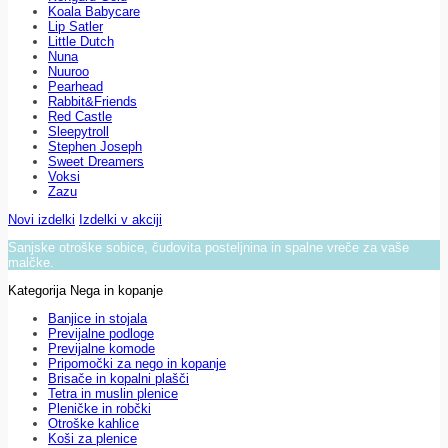
Koala Babycare
Lip Satler
Little Dutch
Nuna
Nuuroo
Pearhead
Rabbit&Friends
Red Castle
Sleepytroll
Stephen Joseph
Sweet Dreamers
Voksi
Zazu
Novi izdelki
Izdelki v akciji
Sanjske otroške sobice, čudovita posteljnina in spalne vreče za vaše
malčke.
Kategorija Nega in kopanje
Banjice in stojala
Previjalne podloge
Previjalne komode
Pripomočki za nego in kopanje
Brisače in kopalni plašči
Tetra in muslin plenice
Pleničke in robčki
Otroške kahlice
Koši za plenice