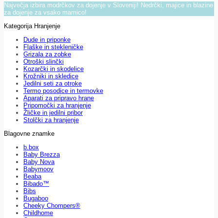
Največja izbira modrčkov za dojenje v Sloveniji! Nedrčki, majice in blazine
za dojenje za vsako mamico!
Kategorija Hranjenje
Dude in priponke
Flaške in stekleničke
Grizala za zobke
Otroški slinčki
Kozarčki in skodelice
Krožniki in skledice
Jedilni seti za otroke
Termo posodice in termovke
Aparati za pripravo hrane
Pripomočki za hranjenje
Žličke in jedilni pribor
Stolčki za hranjenje
Blagovne znamke
b.box
Baby Brezza
Baby Nova
Babymoov
Beaba
Bibado™
Bibs
Bugaboo
Cheeky Chompers®
Childhome