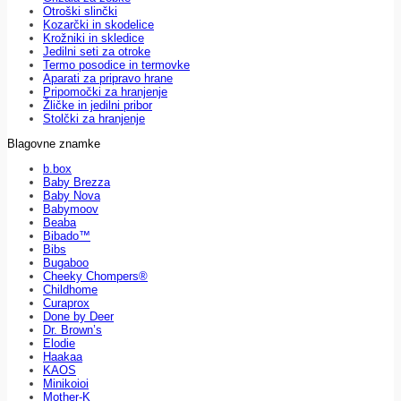
Otroški slinčki
Kozarčki in skodelice
Krožniki in skledice
Jedilni seti za otroke
Termo posodice in termovke
Aparati za pripravo hrane
Pripomočki za hranjenje
Žličke in jedilni pribor
Stolčki za hranjenje
Blagovne znamke
b.box
Baby Brezza
Baby Nova
Babymoov
Beaba
Bibado™
Bibs
Bugaboo
Cheeky Chompers®
Childhome
Curaprox
Done by Deer
Dr. Brown’s
Elodie
Haakaa
KAOS
Minikoioi
Mother-K