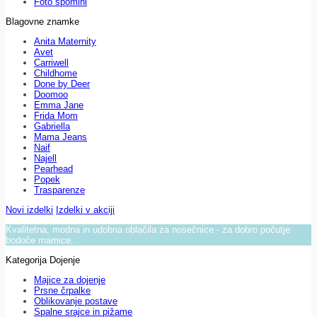
Foto spomini
Blagovne znamke
Anita Maternity
Avet
Carriwell
Childhome
Done by Deer
Doomoo
Emma Jane
Frida Mom
Gabriella
Mama Jeans
Naif
Najell
Pearhead
Popek
Trasparenze
Novi izdelki
Izdelki v akciji
Kvalitetna, modna in udobna oblačila za nosečnice - za dobro počutje
bodoče mamice.
Kategorija Dojenje
Majice za dojenje
Prsne črpalke
Oblikovanje postave
Spalne srajce in pižame