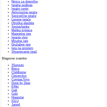
Ninice za dojenčke
Igralne podloge
Igralni centri
Aktivnostne igrače
Senzorične igrače
Lesene igrače
Otroška glasbila
Sestavljanke
Mehke knjigice
Magnetne igre
Igranje vlog
Miselne igre
Družabne igre
Igra na prostem
Shranjevanje igrač
Blagovne znamke
3Sprouts
Bieco
Childhome
Cleverclixx
CompacToys
Done by Deer
Effiki
Galt
Goki
Hoppstar
IGLU
Janod