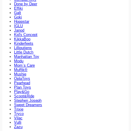
Done by Deer
Effiki
Galt
Goki
Hoppstar
IGLU
Janod
Kid's Concept
KikkaBoo
Kinderfeets
Lilliputiens
Little Dutch
Manhattan Toy
Modu
Mom`s Care
Muffik®
Mushie
OplaToys
Pearhead
Plan Toys
Play&Go
Scoot&Ride
Stephen Joseph
Sweet Dreamers
Trixie
Tryco
Vilac
Vulli
Zazu