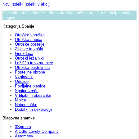
Novi izdelki
Izdelki v akciji
Čudovite otroške igrače - da bo otroštvo vašega malčka še bolj zabavno
in igrivo.
Kategorija Spanje
Otroške varuške
Otroška sobica
Otroške postelje
Zibelke in koški
Gnezdeca
Otroški ležalniki
Ležišča in vzmetnice
Otroška posteljnina
Posteljne obrobe
Vzglavniki
Odejice
Povijalne plenice
Spalne vreče
Vrtiljaki in obešanke
Ninice
Nočne lučke
Dodatki in dekoracije
Blagovne znamke
3Sprouts
A Little Lovely Company
Aeromoov