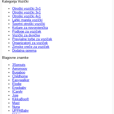
Kategorija Vozički
Otroški vozički 2v1
Otroški vozički 3v1
Otroški vozički 4v1
Lahki marela vozički
Športni otroški vozički
Košare za novorojenčka
Podloge za voziček
Vozički za dvojčke
Previjalne torbe za voziček
Organizatorji za voziček
Zimske vreče za voziček
Dodatna oprema
Blagovne znamke
3Sprouts
Aeromoov
Bugaboo
Childhome
Easywalker
Elodie
Ergobaby
ICandy
Joie
KikkaBoo®
Mast
Nuna
UPPABaby