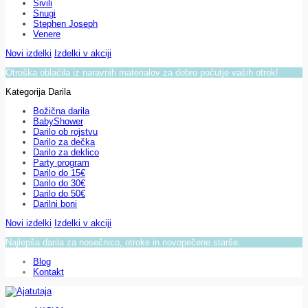
Sivili
Snugi
Stephen Joseph
Venere
Novi izdelki
Izdelki v akciji
Otroška oblačila iz naravnih materialov za dobro počutje vaših otrok!
Kategorija Darila
Božična darila
BabyShower
Darilo ob rojstvu
Darilo za dečka
Darilo za deklico
Party program
Darilo do 15€
Darilo do 30€
Darilo do 50€
Darilni boni
Novi izdelki
Izdelki v akciji
Najlepša darila za nosečnico, otroke in novopečene starše.
Blog
Kontakt