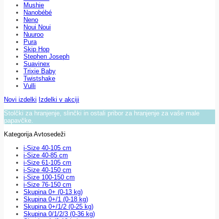
Mushie
Nanobébé
Neno
Noui Noui
Nuuroo
Pura
Skip Hop
Stephen Joseph
Suavinex
Trixie Baby
Twistshake
Vulli
Novi izdelki
Izdelki v akciji
Stolčki za hranjenje, slinčki in ostali pribor za hranjenje za vaše male
papavčke.
Kategorija Avtosedeži
i-Size 40-105 cm
i-Size 40-85 cm
i-Size 61-105 cm
i-Size 40-150 cm
i-Size 100-150 cm
i-Size 76-150 cm
Skupina 0+ (0-13 kg)
Skupina 0+/1 (0-18 kg)
Skupina 0+/1/2 (0-25 kg)
Skupina 0/1/2/3 (0-36 kg)