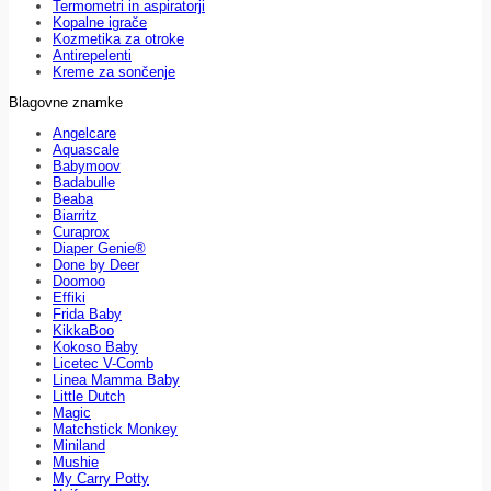
Termometri in aspiratorji
Kopalne igrače
Kozmetika za otroke
Antirepelenti
Kreme za sončenje
Blagovne znamke
Angelcare
Aquascale
Babymoov
Badabulle
Beaba
Biarritz
Curaprox
Diaper Genie®
Done by Deer
Doomoo
Effiki
Frida Baby
KikkaBoo
Kokoso Baby
Licetec V-Comb
Linea Mamma Baby
Little Dutch
Magic
Matchstick Monkey
Miniland
Mushie
My Carry Potty