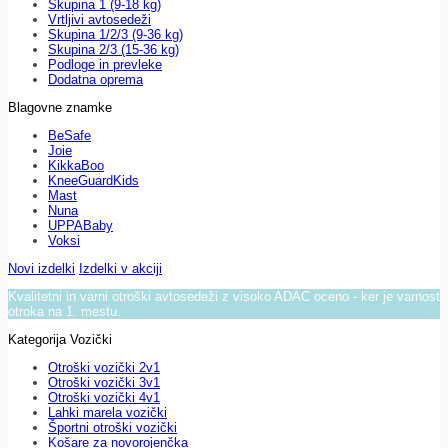
Skupina 1 (9-18 kg)
Vrtljivi avtosedeži
Skupina 1/2/3 (9-36 kg)
Skupina 2/3 (15-36 kg)
Podloge in prevleke
Dodatna oprema
Blagovne znamke
BeSafe
Joie
KikkaBoo
KneeGuardKids
Mast
Nuna
UPPABaby
Voksi
Novi izdelki
Izdelki v akciji
Kvalitetni in varni otroški avtosedeži z visoko ADAC oceno - ker je varnost
otroka na 1. mestu.
Kategorija Vozički
Otroški vozički 2v1
Otroški vozički 3v1
Otroški vozički 4v1
Lahki marela vozički
Športni otroški vozički
Košare za novorojenčka