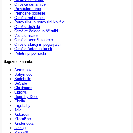
Otroške denarnice
Previjalne torbe
Prenosne postelje
Otroški nahrbtniki
Potovalke in potovalni kovčki
Otroški dežniki
Otroške čelade in ščitniki
Vozički marele
Otroški sedeži za kolo
Otroški skiroji in poganjalci
Otroški šotori in tuneli
Poletni pripomočki
Blagovne znamke
Aeromoov
Babymoov
Badabulle
BeSafe
Childhome
Citron®
Done by Deer
Elodie
Ergobaby
Joie
Kidzroom
KikkaBoo
Kinderfeets
Lässig
Marky®