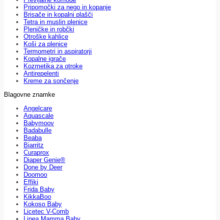
Pripomočki za nego in kopanje
Brisače in kopalni plašči
Tetra in muslin plenice
Pleničke in robčki
Otroške kahlice
Koši za plenice
Termometri in aspiratorji
Kopalne igrače
Kozmetika za otroke
Antirepelenti
Kreme za sončenje
Blagovne znamke
Angelcare
Aquascale
Babymoov
Badabulle
Beaba
Biarritz
Curaprox
Diaper Genie®
Done by Deer
Doomoo
Effiki
Frida Baby
KikkaBoo
Kokoso Baby
Licetec V-Comb
Linea Mamma Baby