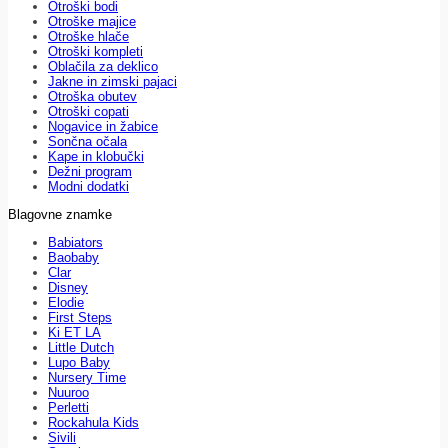
Otroški bodi
Otroške majice
Otroške hlače
Otroški kompleti
Oblačila za deklico
Jakne in zimski pajaci
Otroška obutev
Otroški copati
Nogavice in žabice
Sončna očala
Kape in klobučki
Dežni program
Modni dodatki
Blagovne znamke
Babiators
Baobaby
Clar
Disney
Elodie
First Steps
Ki ET LA
Little Dutch
Lupo Baby
Nursery Time
Nuuroo
Perletti
Rockahula Kids
Sivili