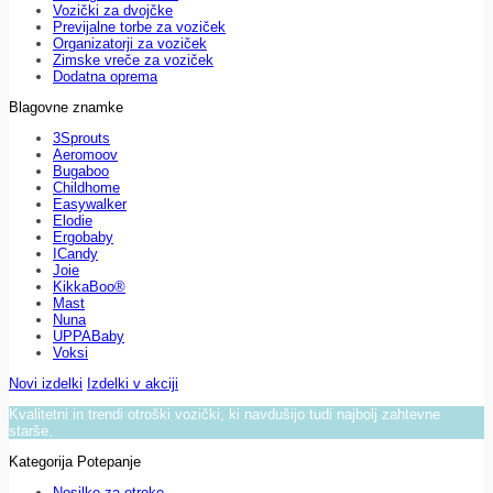
Vozički za dvojčke
Previjalne torbe za voziček
Organizatorji za voziček
Zimske vreče za voziček
Dodatna oprema
Blagovne znamke
3Sprouts
Aeromoov
Bugaboo
Childhome
Easywalker
Elodie
Ergobaby
ICandy
Joie
KikkaBoo®
Mast
Nuna
UPPABaby
Voksi
Novi izdelki
Izdelki v akciji
Kvalitetni in trendi otroški vozički, ki navdušijo tudi najbolj zahtevne
starše.
Kategorija Potepanje
Nosilke za otroke