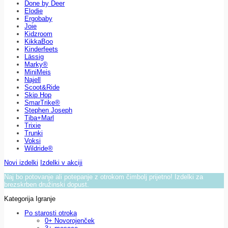
Done by Deer
Elodie
Ergobaby
Joie
Kidzroom
KikkaBoo
Kinderfeets
Lässig
Marky®
MiniMeis
Najell
Scoot&Ride
Skip Hop
SmarTrike®
Stephen Joseph
Tiba+Marl
Trixie
Trunki
Voksi
Wildride®
Novi izdelki
Izdelki v akciji
Naj bo potovanje ali potepanje z otrokom čimbolj prijetno! Izdelki za
brezskrben družinski dopust.
Kategorija Igranje
Po starosti otroka
0+ Novorojenček