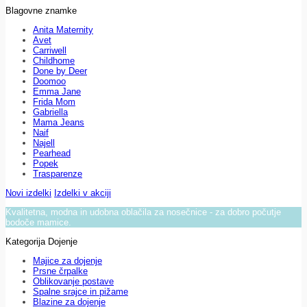
Blagovne znamke
Anita Maternity
Avet
Carriwell
Childhome
Done by Deer
Doomoo
Emma Jane
Frida Mom
Gabriella
Mama Jeans
Naif
Najell
Pearhead
Popek
Trasparenze
Novi izdelki
Izdelki v akciji
Kvalitetna, modna in udobna oblačila za nosečnice - za dobro počutje
bodoče mamice.
Kategorija Dojenje
Majice za dojenje
Prsne črpalke
Oblikovanje postave
Spalne srajce in pižame
Blazine za dojenje