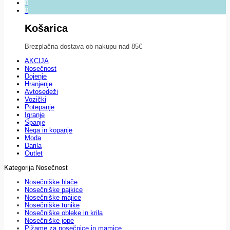
0
0
Košarica
Brezplačna dostava ob nakupu nad 85€
AKCIJA
Nosečnost
Dojenje
Hranjenje
Avtosedeži
Vozički
Potepanje
Igranje
Spanje
Nega in kopanje
Moda
Darila
Outlet
Kategorija Nosečnost
Nosečniške hlače
Nosečniške pajkice
Nosečniške majice
Nosečniške tunike
Nosečniške obleke in krila
Nosečniške jope
Pižame za nosečnice in mamice