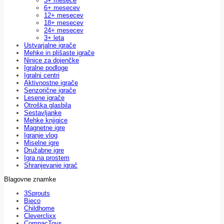
3+ mesece
6+ mesecev
12+ mesecev
18+ mesecev
24+ mesecev
3+ leta
Ustvarjalne igrače
Mehke in plišaste igrače
Ninice za dojenčke
Igralne podloge
Igralni centri
Aktivnostne igrače
Senzorične igrače
Lesene igrače
Otroška glasbila
Sestavljanke
Mehke knjigice
Magnetne igre
Igranje vlog
Miselne igre
Družabne igre
Igra na prostem
Shranjevanje igrač
Blagovne znamke
3Sprouts
Bieco
Childhome
Cleverclixx
CompacToys