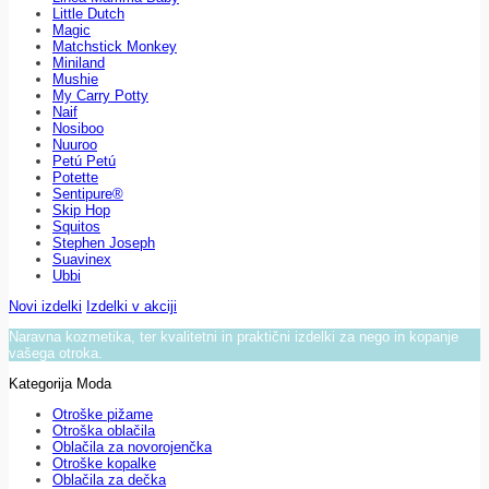
Little Dutch
Magic
Matchstick Monkey
Miniland
Mushie
My Carry Potty
Naif
Nosiboo
Nuuroo
Petú Petú
Potette
Sentipure®
Skip Hop
Squitos
Stephen Joseph
Suavinex
Ubbi
Novi izdelki
Izdelki v akciji
Naravna kozmetika, ter kvalitetni in praktični izdelki za nego in kopanje
vašega otroka.
Kategorija Moda
Otroške pižame
Otroška oblačila
Oblačila za novorojenčka
Otroške kopalke
Oblačila za dečka