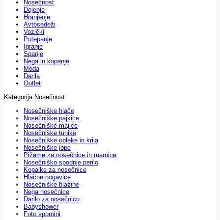
Nosečnost
Dojenje
Hranjenje
Avtosedeži
Vozički
Potepanje
Igranje
Spanje
Nega in kopanje
Moda
Darila
Outlet
Kategorija Nosečnost
Nosečniške hlače
Nosečniške pajkice
Nosečniške majice
Nosečniške tunike
Nosečniške obleke in krila
Nosečniške jope
Pižame za nosečnice in mamice
Nosečniško spodnje perilo
Kopalke za nosečnice
Hlačne nogavice
Nosečniške blazine
Nega nosečnice
Darilo za nosečnico
Babyshower
Foto spomini