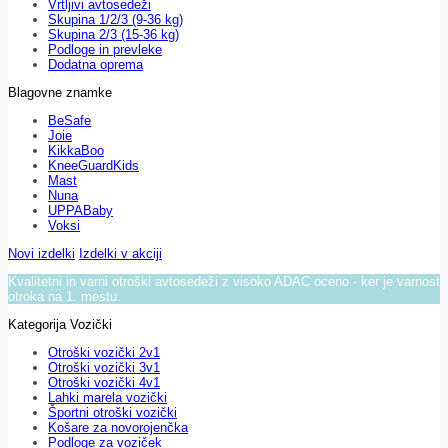
Vrtljivi avtosedeži
Skupina 1/2/3 (9-36 kg)
Skupina 2/3 (15-36 kg)
Podloge in prevleke
Dodatna oprema
Blagovne znamke
BeSafe
Joie
KikkaBoo
KneeGuardKids
Mast
Nuna
UPPABaby
Voksi
Novi izdelki
Izdelki v akciji
Kvalitetni in varni otroški avtosedeži z visoko ADAC oceno - ker je varnost
otroka na 1. mestu.
Kategorija Vozički
Otroški vozički 2v1
Otroški vozički 3v1
Otroški vozički 4v1
Lahki marela vozički
Športni otroški vozički
Košare za novorojenčka
Podloge za voziček