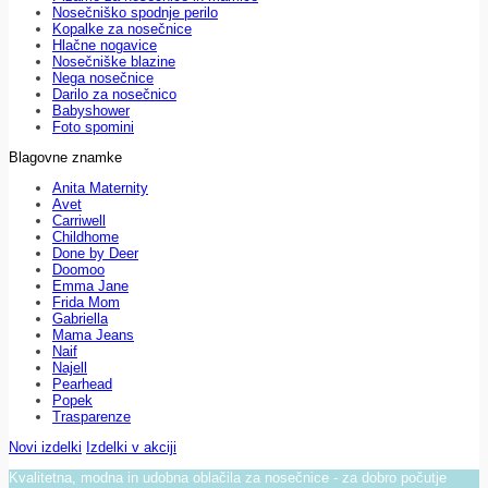
Nosečniško spodnje perilo
Kopalke za nosečnice
Hlačne nogavice
Nosečniške blazine
Nega nosečnice
Darilo za nosečnico
Babyshower
Foto spomini
Blagovne znamke
Anita Maternity
Avet
Carriwell
Childhome
Done by Deer
Doomoo
Emma Jane
Frida Mom
Gabriella
Mama Jeans
Naif
Najell
Pearhead
Popek
Trasparenze
Novi izdelki
Izdelki v akciji
Kvalitetna, modna in udobna oblačila za nosečnice - za dobro počutje