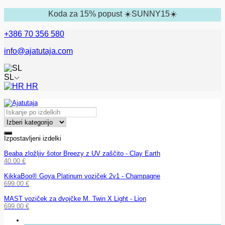
Koda za 15% popust ☀️SUNNY15☀️
+386 70 356 580
info@ajatutaja.com
SL
HR
Izpostavljeni izdelki
Beaba zložljiv šotor Breezy z UV zaščito - Clay Earth
40.00
€
KikkaBoo® Goya Platinum voziček 2v1 - Champagne
699.00
€
MAST voziček za dvojčke M. Twin X Light - Lion
699.00
€