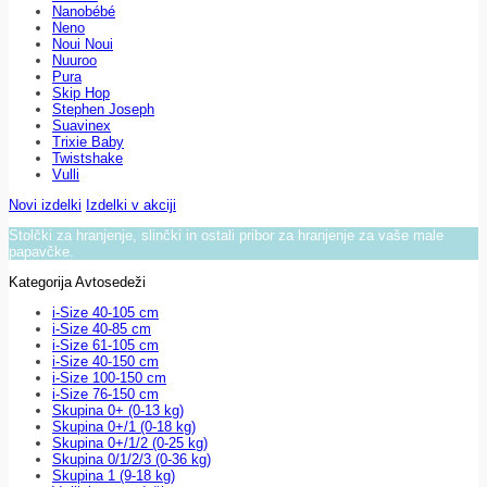
Nanobébé
Neno
Noui Noui
Nuuroo
Pura
Skip Hop
Stephen Joseph
Suavinex
Trixie Baby
Twistshake
Vulli
Novi izdelki
Izdelki v akciji
Stolčki za hranjenje, slinčki in ostali pribor za hranjenje za vaše male
papavčke.
Kategorija Avtosedeži
i-Size 40-105 cm
i-Size 40-85 cm
i-Size 61-105 cm
i-Size 40-150 cm
i-Size 100-150 cm
i-Size 76-150 cm
Skupina 0+ (0-13 kg)
Skupina 0+/1 (0-18 kg)
Skupina 0+/1/2 (0-25 kg)
Skupina 0/1/2/3 (0-36 kg)
Skupina 1 (9-18 kg)