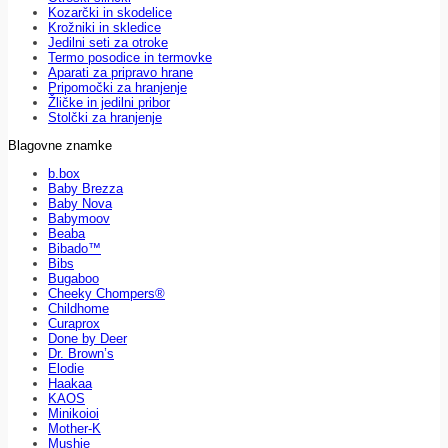
Kozarčki in skodelice
Krožniki in skledice
Jedilni seti za otroke
Termo posodice in termovke
Aparati za pripravo hrane
Pripomočki za hranjenje
Žličke in jedilni pribor
Stolčki za hranjenje
Blagovne znamke
b.box
Baby Brezza
Baby Nova
Babymoov
Beaba
Bibado™
Bibs
Bugaboo
Cheeky Chompers®
Childhome
Curaprox
Done by Deer
Dr. Brown’s
Elodie
Haakaa
KAOS
Minikoioi
Mother-K
Mushie