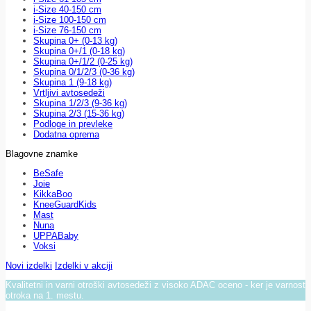
i-Size 40-150 cm
i-Size 100-150 cm
i-Size 76-150 cm
Skupina 0+ (0-13 kg)
Skupina 0+/1 (0-18 kg)
Skupina 0+/1/2 (0-25 kg)
Skupina 0/1/2/3 (0-36 kg)
Skupina 1 (9-18 kg)
Vrtljivi avtosedeži
Skupina 1/2/3 (9-36 kg)
Skupina 2/3 (15-36 kg)
Podloge in prevleke
Dodatna oprema
Blagovne znamke
BeSafe
Joie
KikkaBoo
KneeGuardKids
Mast
Nuna
UPPABaby
Voksi
Novi izdelki
Izdelki v akciji
Kvalitetni in varni otroški avtosedeži z visoko ADAC oceno - ker je varnost
otroka na 1. mestu.