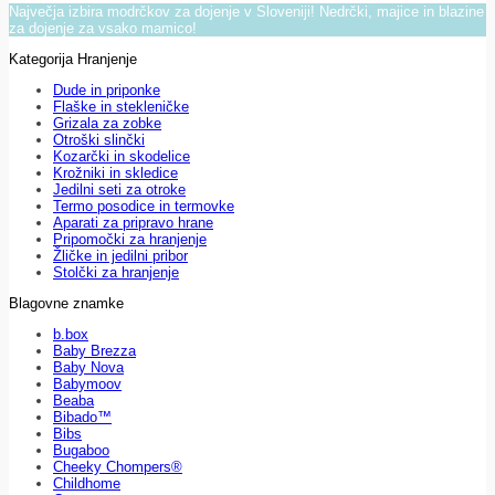
Največja izbira modrčkov za dojenje v Sloveniji! Nedrčki, majice in blazine
za dojenje za vsako mamico!
Kategorija Hranjenje
Dude in priponke
Flaške in stekleničke
Grizala za zobke
Otroški slinčki
Kozarčki in skodelice
Krožniki in skledice
Jedilni seti za otroke
Termo posodice in termovke
Aparati za pripravo hrane
Pripomočki za hranjenje
Žličke in jedilni pribor
Stolčki za hranjenje
Blagovne znamke
b.box
Baby Brezza
Baby Nova
Babymoov
Beaba
Bibado™
Bibs
Bugaboo
Cheeky Chompers®
Childhome