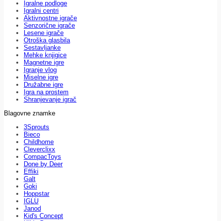
Igralne podloge
Igralni centri
Aktivnostne igrače
Senzorične igrače
Lesene igrače
Otroška glasbila
Sestavljanke
Mehke knjigice
Magnetne igre
Igranje vlog
Miselne igre
Družabne igre
Igra na prostem
Shranjevanje igrač
Blagovne znamke
3Sprouts
Bieco
Childhome
Cleverclixx
CompacToys
Done by Deer
Effiki
Galt
Goki
Hoppstar
IGLU
Janod
Kid's Concept