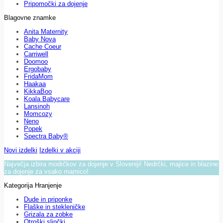
Pripomočki za dojenje
Blagovne znamke
Anita Maternity
Baby Nova
Cache Coeur
Carriwell
Doomoo
Ergobaby
FridaMom
Haakaa
KikkaBoo
Koala Babycare
Lansinoh
Momcozy
Neno
Popek
Spectra Baby®
Novi izdelki
Izdelki v akciji
Največja izbira modrčkov za dojenje v Sloveniji! Nedrčki, majice in blazine
za dojenje za vsako mamico!
Kategorija Hranjenje
Dude in priponke
Flaške in stekleničke
Grizala za zobke
Otroški slinčki