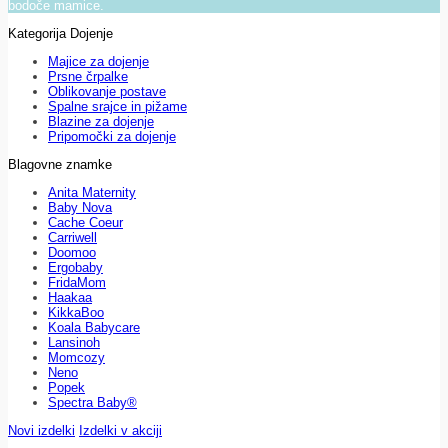
bodoče mamice.
Kategorija Dojenje
Majice za dojenje
Prsne črpalke
Oblikovanje postave
Spalne srajce in pižame
Blazine za dojenje
Pripomočki za dojenje
Blagovne znamke
Anita Maternity
Baby Nova
Cache Coeur
Carriwell
Doomoo
Ergobaby
FridaMom
Haakaa
KikkaBoo
Koala Babycare
Lansinoh
Momcozy
Neno
Popek
Spectra Baby®
Novi izdelki
Izdelki v akciji