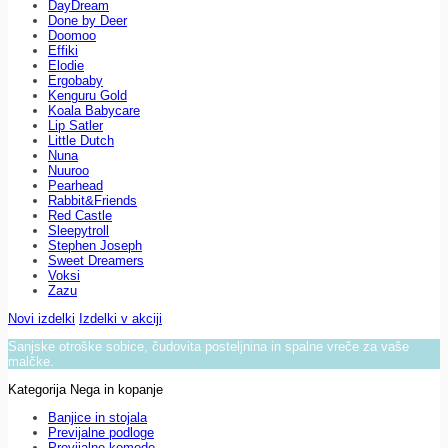
DayDream
Done by Deer
Doomoo
Effiki
Elodie
Ergobaby
Kenguru Gold
Koala Babycare
Lip Satler
Little Dutch
Nuna
Nuuroo
Pearhead
Rabbit&Friends
Red Castle
Sleepytroll
Stephen Joseph
Sweet Dreamers
Voksi
Zazu
Novi izdelki
Izdelki v akciji
Sanjske otroške sobice, čudovita posteljnina in spalne vreče za vaše
malčke.
Kategorija Nega in kopanje
Banjice in stojala
Previjalne podloge
Previjalne komode