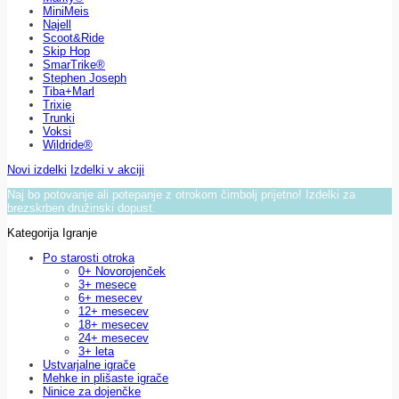
MiniMeis
Najell
Scoot&Ride
Skip Hop
SmarTrike®
Stephen Joseph
Tiba+Marl
Trixie
Trunki
Voksi
Wildride®
Novi izdelki
Izdelki v akciji
Naj bo potovanje ali potepanje z otrokom čimbolj prijetno! Izdelki za
brezskrben družinski dopust.
Kategorija Igranje
Po starosti otroka
0+ Novorojenček
3+ mesece
6+ mesecev
12+ mesecev
18+ mesecev
24+ mesecev
3+ leta
Ustvarjalne igrače
Mehke in plišaste igrače
Ninice za dojenčke