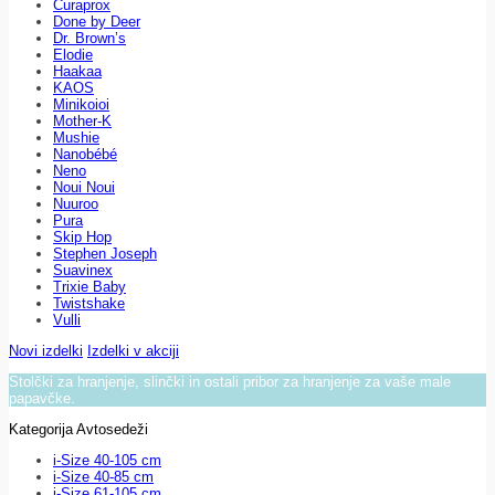
Curaprox
Done by Deer
Dr. Brown’s
Elodie
Haakaa
KAOS
Minikoioi
Mother-K
Mushie
Nanobébé
Neno
Noui Noui
Nuuroo
Pura
Skip Hop
Stephen Joseph
Suavinex
Trixie Baby
Twistshake
Vulli
Novi izdelki
Izdelki v akciji
Stolčki za hranjenje, slinčki in ostali pribor za hranjenje za vaše male
papavčke.
Kategorija Avtosedeži
i-Size 40-105 cm
i-Size 40-85 cm
i-Size 61-105 cm