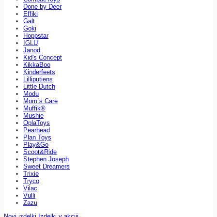
Done by Deer
Effiki
Galt
Goki
Hoppstar
IGLU
Janod
Kid's Concept
KikkaBoo
Kinderfeets
Lilliputiens
Little Dutch
Modu
Mom`s Care
Muffik®
Mushie
OplaToys
Pearhead
Plan Toys
Play&Go
Scoot&Ride
Stephen Joseph
Sweet Dreamers
Trixie
Tryco
Vilac
Vulli
Zazu
Novi izdelki
Izdelki v akciji