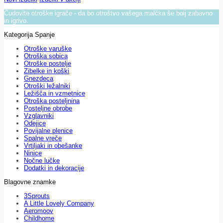
Čudovite otroške igrače - da bo otroštvo vašega malčka še bolj zabavno
in igrivo.
Kategorija Spanje
Otroške varuške
Otroška sobica
Otroške postelje
Zibelke in koški
Gnezdeca
Otroški ležalniki
Ležišča in vzmetnice
Otroška posteljnina
Posteljne obrobe
Vzglavniki
Odejice
Povijalne plenice
Spalne vreče
Vrtiljaki in obešanke
Ninice
Nočne lučke
Dodatki in dekoracije
Blagovne znamke
3Sprouts
A Little Lovely Company
Aeromoov
Childhome