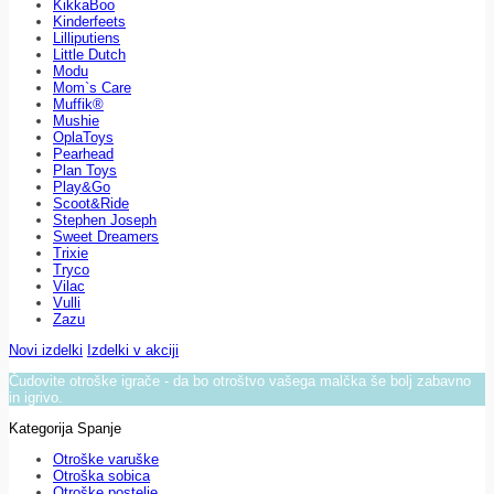
KikkaBoo
Kinderfeets
Lilliputiens
Little Dutch
Modu
Mom`s Care
Muffik®
Mushie
OplaToys
Pearhead
Plan Toys
Play&Go
Scoot&Ride
Stephen Joseph
Sweet Dreamers
Trixie
Tryco
Vilac
Vulli
Zazu
Novi izdelki
Izdelki v akciji
Čudovite otroške igrače - da bo otroštvo vašega malčka še bolj zabavno
in igrivo.
Kategorija Spanje
Otroške varuške
Otroška sobica
Otroške postelje