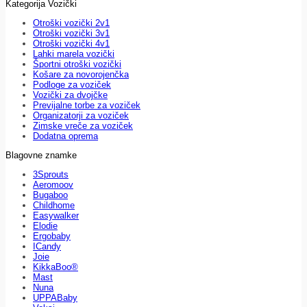
Kategorija Vozički
Otroški vozički 2v1
Otroški vozički 3v1
Otroški vozički 4v1
Lahki marela vozički
Športni otroški vozički
Košare za novorojenčka
Podloge za voziček
Vozički za dvojčke
Previjalne torbe za voziček
Organizatorji za voziček
Zimske vreče za voziček
Dodatna oprema
Blagovne znamke
3Sprouts
Aeromoov
Bugaboo
Childhome
Easywalker
Elodie
Ergobaby
ICandy
Joie
KikkaBoo®
Mast
Nuna
UPPABaby