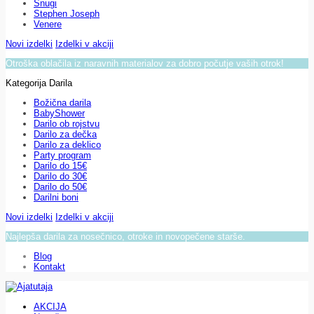
Snugi
Stephen Joseph
Venere
Novi izdelki
Izdelki v akciji
Otroška oblačila iz naravnih materialov za dobro počutje vaših otrok!
Kategorija Darila
Božična darila
BabyShower
Darilo ob rojstvu
Darilo za dečka
Darilo za deklico
Party program
Darilo do 15€
Darilo do 30€
Darilo do 50€
Darilni boni
Novi izdelki
Izdelki v akciji
Najlepša darila za nosečnico, otroke in novopečene starše.
Blog
Kontakt
AKCIJA