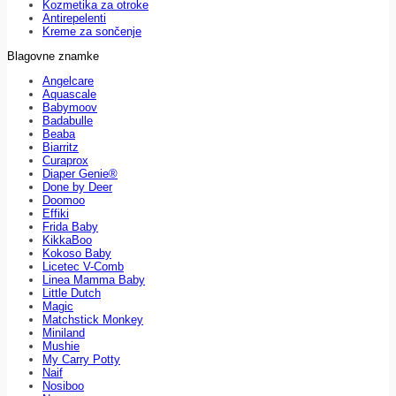
Kozmetika za otroke
Antirepelenti
Kreme za sončenje
Blagovne znamke
Angelcare
Aquascale
Babymoov
Badabulle
Beaba
Biarritz
Curaprox
Diaper Genie®
Done by Deer
Doomoo
Effiki
Frida Baby
KikkaBoo
Kokoso Baby
Licetec V-Comb
Linea Mamma Baby
Little Dutch
Magic
Matchstick Monkey
Miniland
Mushie
My Carry Potty
Naif
Nosiboo