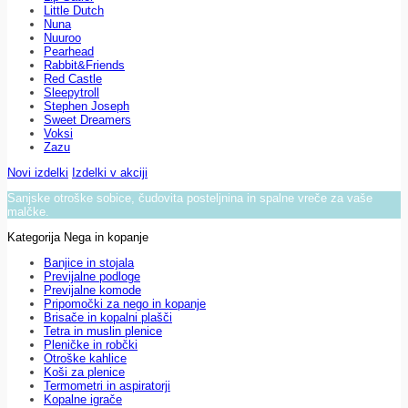
Little Dutch
Nuna
Nuuroo
Pearhead
Rabbit&Friends
Red Castle
Sleepytroll
Stephen Joseph
Sweet Dreamers
Voksi
Zazu
Novi izdelki
Izdelki v akciji
Sanjske otroške sobice, čudovita posteljnina in spalne vreče za vaše
malčke.
Kategorija Nega in kopanje
Banjice in stojala
Previjalne podloge
Previjalne komode
Pripomočki za nego in kopanje
Brisače in kopalni plašči
Tetra in muslin plenice
Pleničke in robčki
Otroške kahlice
Koši za plenice
Termometri in aspiratorji
Kopalne igrače