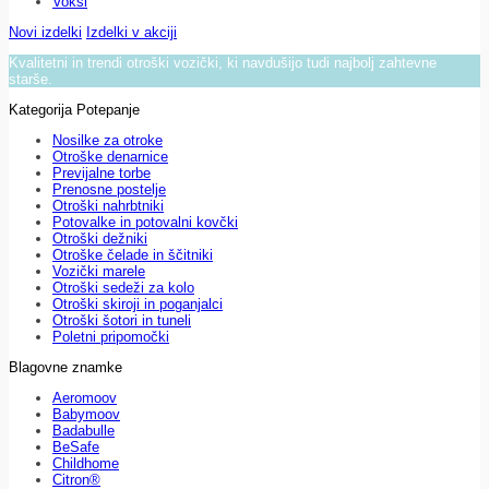
Voksi
Novi izdelki
Izdelki v akciji
Kvalitetni in trendi otroški vozički, ki navdušijo tudi najbolj zahtevne
starše.
Kategorija Potepanje
Nosilke za otroke
Otroške denarnice
Previjalne torbe
Prenosne postelje
Otroški nahrbtniki
Potovalke in potovalni kovčki
Otroški dežniki
Otroške čelade in ščitniki
Vozički marele
Otroški sedeži za kolo
Otroški skiroji in poganjalci
Otroški šotori in tuneli
Poletni pripomočki
Blagovne znamke
Aeromoov
Babymoov
Badabulle
BeSafe
Childhome
Citron®