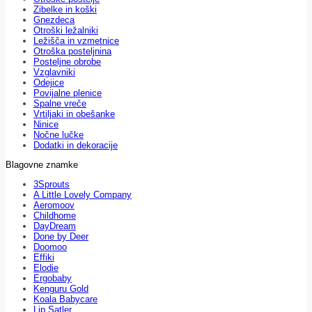
Zibelke in koški
Gnezdeca
Otroški ležalniki
Ležišča in vzmetnice
Otroška posteljnina
Posteljne obrobe
Vzglavniki
Odejice
Povijalne plenice
Spalne vreče
Vrtiljaki in obešanke
Ninice
Nočne lučke
Dodatki in dekoracije
Blagovne znamke
3Sprouts
A Little Lovely Company
Aeromoov
Childhome
DayDream
Done by Deer
Doomoo
Effiki
Elodie
Ergobaby
Kenguru Gold
Koala Babycare
Lip Satler