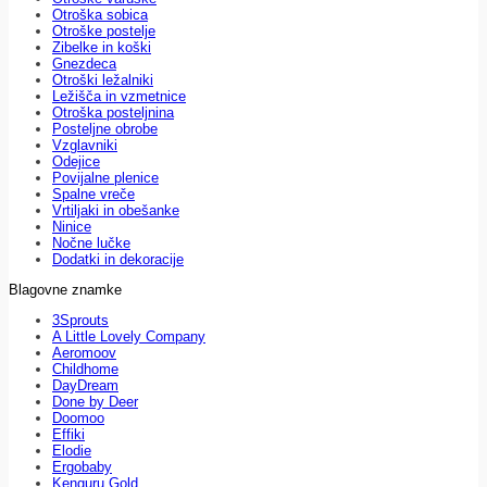
Otroška sobica
Otroške postelje
Zibelke in koški
Gnezdeca
Otroški ležalniki
Ležišča in vzmetnice
Otroška posteljnina
Posteljne obrobe
Vzglavniki
Odejice
Povijalne plenice
Spalne vreče
Vrtiljaki in obešanke
Ninice
Nočne lučke
Dodatki in dekoracije
Blagovne znamke
3Sprouts
A Little Lovely Company
Aeromoov
Childhome
DayDream
Done by Deer
Doomoo
Effiki
Elodie
Ergobaby
Kenguru Gold