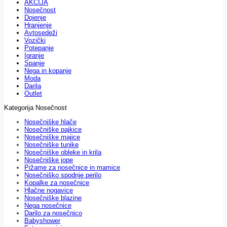
AKCIJA
Nosečnost
Dojenje
Hranjenje
Avtosedeži
Vozički
Potepanje
Igranje
Spanje
Nega in kopanje
Moda
Darila
Outlet
Kategorija Nosečnost
Nosečniške hlače
Nosečniške pajkice
Nosečniške majice
Nosečniške tunike
Nosečniške obleke in krila
Nosečniške jope
Pižame za nosečnice in mamice
Nosečniško spodnje perilo
Kopalke za nosečnice
Hlačne nogavice
Nosečniške blazine
Nega nosečnice
Darilo za nosečnico
Babyshower