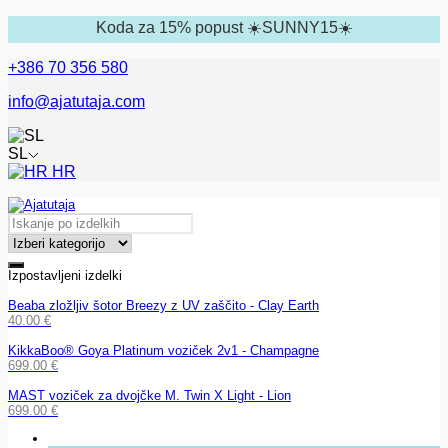
Koda za 15% popust ☀️SUNNY15☀️
+386 70 356 580
info@ajatutaja.com
SL
HR
Izpostavljeni izdelki
Beaba zložljiv šotor Breezy z UV zaščito - Clay Earth
40.00
€
KikkaBoo® Goya Platinum voziček 2v1 - Champagne
699.00
€
MAST voziček za dvojčke M. Twin X Light - Lion
699.00
€