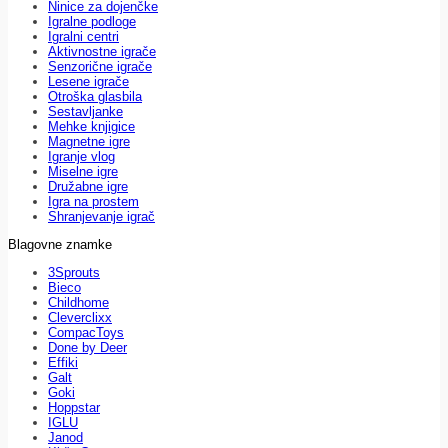
Ninice za dojenčke
Igralne podloge
Igralni centri
Aktivnostne igrače
Senzorične igrače
Lesene igrače
Otroška glasbila
Sestavljanke
Mehke knjigice
Magnetne igre
Igranje vlog
Miselne igre
Družabne igre
Igra na prostem
Shranjevanje igrač
Blagovne znamke
3Sprouts
Bieco
Childhome
Cleverclixx
CompacToys
Done by Deer
Effiki
Galt
Goki
Hoppstar
IGLU
Janod