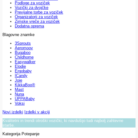
Podloge za voziček
Vozički za dvojčke
Previjalne torbe za voziček
Organizatorji za voziček
Zimske vreče za voziček
Dodatna oprema
Blagovne znamke
3Sprouts
Aeromoov
Bugaboo
Childhome
Easywalker
Elodie
Ergobaby
ICandy
Joie
KikkaBoo®
Mast
Nuna
UPPABaby
Voksi
Novi izdelki
Izdelki v akciji
Kvalitetni in trendi otroški vozički, ki navdušijo tudi najbolj zahtevne
starše.
Kategorija Potepanje