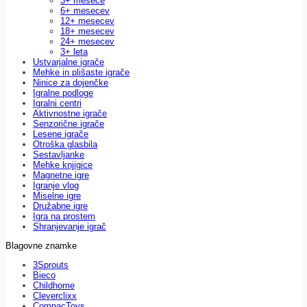
3+ mesece
6+ mesecev
12+ mesecev
18+ mesecev
24+ mesecev
3+ leta
Ustvarjalne igrače
Mehke in plišaste igrače
Ninice za dojenčke
Igralne podloge
Igralni centri
Aktivnostne igrače
Senzorične igrače
Lesene igrače
Otroška glasbila
Sestavljanke
Mehke knjigice
Magnetne igre
Igranje vlog
Miselne igre
Družabne igre
Igra na prostem
Shranjevanje igrač
Blagovne znamke
3Sprouts
Bieco
Childhome
Cleverclixx
CompacToys