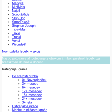
Marky®
MiniMeis
Najell
Scoot&Ride
Skip Hop
SmarTrike®
Stephen Joseph
Tiba+Marl
Trixie
Trunki
Voksi
Wildride®
Novi izdelki
Izdelki v akciji
Naj bo potovanje ali potepanje z otrokom čimbolj prijetno! Izdelki za
brezskrben družinski dopust.
Kategorija Igranje
Po starosti otroka
0+ Novorojenček
3+ mesece
6+ mesecev
12+ mesecev
18+ mesecev
24+ mesecev
3+ leta
Ustvarjalne igrače
Mehke in plišaste igrače