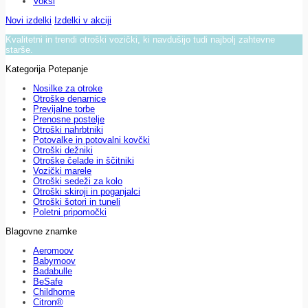
Voksi
Novi izdelki
Izdelki v akciji
Kvalitetni in trendi otroški vozički, ki navdušijo tudi najbolj zahtevne
starše.
Kategorija Potepanje
Nosilke za otroke
Otroške denarnice
Previjalne torbe
Prenosne postelje
Otroški nahrbtniki
Potovalke in potovalni kovčki
Otroški dežniki
Otroške čelade in ščitniki
Vozički marele
Otroški sedeži za kolo
Otroški skiroji in poganjalci
Otroški šotori in tuneli
Poletni pripomočki
Blagovne znamke
Aeromoov
Babymoov
Badabulle
BeSafe
Childhome
Citron®