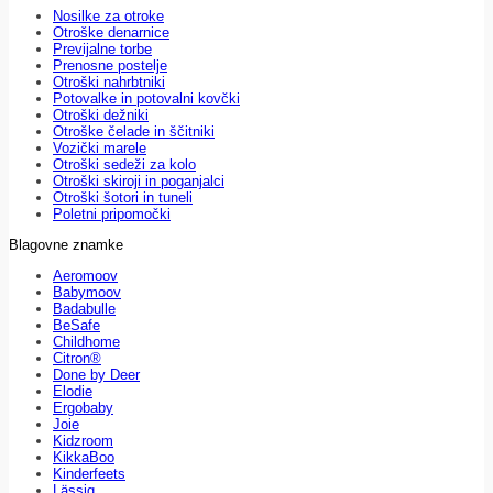
Nosilke za otroke
Otroške denarnice
Previjalne torbe
Prenosne postelje
Otroški nahrbtniki
Potovalke in potovalni kovčki
Otroški dežniki
Otroške čelade in ščitniki
Vozički marele
Otroški sedeži za kolo
Otroški skiroji in poganjalci
Otroški šotori in tuneli
Poletni pripomočki
Blagovne znamke
Aeromoov
Babymoov
Badabulle
BeSafe
Childhome
Citron®
Done by Deer
Elodie
Ergobaby
Joie
Kidzroom
KikkaBoo
Kinderfeets
Lässig