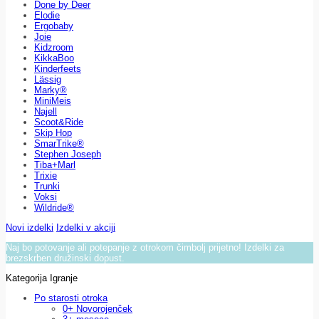
Done by Deer
Elodie
Ergobaby
Joie
Kidzroom
KikkaBoo
Kinderfeets
Lässig
Marky®
MiniMeis
Najell
Scoot&Ride
Skip Hop
SmarTrike®
Stephen Joseph
Tiba+Marl
Trixie
Trunki
Voksi
Wildride®
Novi izdelki
Izdelki v akciji
Naj bo potovanje ali potepanje z otrokom čimbolj prijetno! Izdelki za
brezskrben družinski dopust.
Kategorija Igranje
Po starosti otroka
0+ Novorojenček