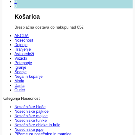
0
0
Košarica
Brezplačna dostava ob nakupu nad 85€
AKCIJA
Nosečnost
Dojenje
Hranjenje
Avtosedeži
Vozički
Potepanje
Igranje
Spanje
Nega in kopanje
Moda
Darila
Outlet
Kategorija Nosečnost
Nosečniške hlače
Nosečniške pajkice
Nosečniške majice
Nosečniške tunike
Nosečniške obleke in krila
Nosečniške jope
Pižame za nosečnice in mamice