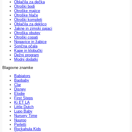
Oblačila za dečka
Otroški bodi
Otroške majice
Otroške hlače
Otroški kompleti
Oblačila za deklico
Jakne in zimski pajaci
Otroška obutev
Otroški copati
Nogavice in žabice
Sončna očala
Kape in klobučki
Dežni program
Modni dodatki
Blagovne znamke
Babiators
Baobaby
Clar
Disney
Elodie
First Steps
Ki ET LA
Little Dutch
Lupo Baby
Nursery Time
Nuuroo
Perletti
Rockahula Kids