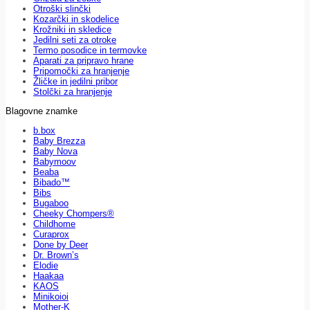
Otroški slinčki
Kozarčki in skodelice
Krožniki in skledice
Jedilni seti za otroke
Termo posodice in termovke
Aparati za pripravo hrane
Pripomočki za hranjenje
Žličke in jedilni pribor
Stolčki za hranjenje
Blagovne znamke
b.box
Baby Brezza
Baby Nova
Babymoov
Beaba
Bibado™
Bibs
Bugaboo
Cheeky Chompers®
Childhome
Curaprox
Done by Deer
Dr. Brown’s
Elodie
Haakaa
KAOS
Minikoioi
Mother-K