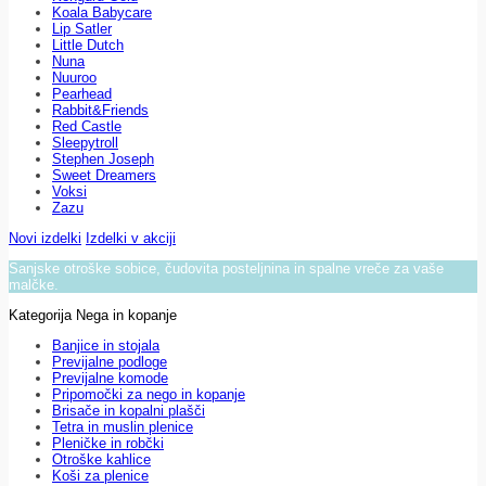
Koala Babycare
Lip Satler
Little Dutch
Nuna
Nuuroo
Pearhead
Rabbit&Friends
Red Castle
Sleepytroll
Stephen Joseph
Sweet Dreamers
Voksi
Zazu
Novi izdelki
Izdelki v akciji
Sanjske otroške sobice, čudovita posteljnina in spalne vreče za vaše
malčke.
Kategorija Nega in kopanje
Banjice in stojala
Previjalne podloge
Previjalne komode
Pripomočki za nego in kopanje
Brisače in kopalni plašči
Tetra in muslin plenice
Pleničke in robčki
Otroške kahlice
Koši za plenice