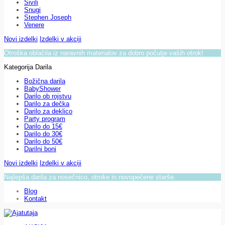
Sivili
Snugi
Stephen Joseph
Venere
Novi izdelki
Izdelki v akciji
Otroška oblačila iz naravnih materialov za dobro počutje vaših otrok!
Kategorija Darila
Božična darila
BabyShower
Darilo ob rojstvu
Darilo za dečka
Darilo za deklico
Party program
Darilo do 15€
Darilo do 30€
Darilo do 50€
Darilni boni
Novi izdelki
Izdelki v akciji
Najlepša darila za nosečnico, otroke in novopečene starše.
Blog
Kontakt