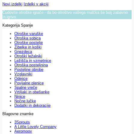
Novi izdelki
Izdelki v akciji
Čudovite otroške igrače - da bo otroštvo vašega malčka še bolj zabavno
in igrivo.
Kategorija Spanje
Otroške varuške
Otroška sobica
Otroške postelje
Zibelke in koški
Gnezdeca
Otroški ležalniki
Ležišča in vzmetnice
Otroška posteljnina
Posteljne obrobe
Vzglavniki
Odejice
Povijalne plenice
Spalne vreče
Vrtiljaki in obešanke
Ninice
Nočne lučke
Dodatki in dekoracije
Blagovne znamke
3Sprouts
A Little Lovely Company
Aeromoov