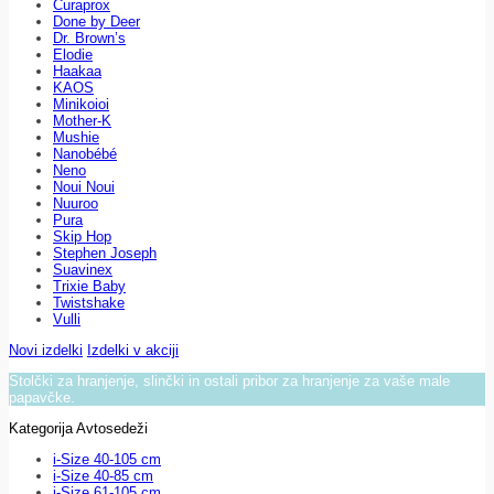
Curaprox
Done by Deer
Dr. Brown’s
Elodie
Haakaa
KAOS
Minikoioi
Mother-K
Mushie
Nanobébé
Neno
Noui Noui
Nuuroo
Pura
Skip Hop
Stephen Joseph
Suavinex
Trixie Baby
Twistshake
Vulli
Novi izdelki
Izdelki v akciji
Stolčki za hranjenje, slinčki in ostali pribor za hranjenje za vaše male
papavčke.
Kategorija Avtosedeži
i-Size 40-105 cm
i-Size 40-85 cm
i-Size 61-105 cm