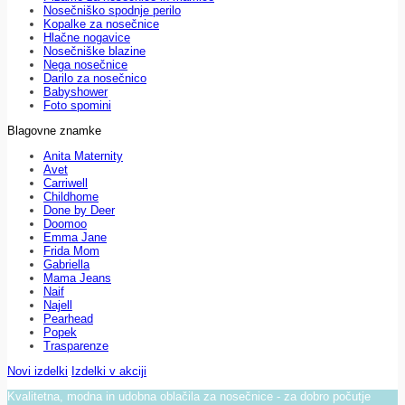
Nosečniško spodnje perilo
Kopalke za nosečnice
Hlačne nogavice
Nosečniške blazine
Nega nosečnice
Darilo za nosečnico
Babyshower
Foto spomini
Blagovne znamke
Anita Maternity
Avet
Carriwell
Childhome
Done by Deer
Doomoo
Emma Jane
Frida Mom
Gabriella
Mama Jeans
Naif
Najell
Pearhead
Popek
Trasparenze
Novi izdelki
Izdelki v akciji
Kvalitetna, modna in udobna oblačila za nosečnice - za dobro počutje