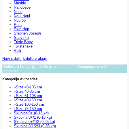
Mushie
Nanobébé
Neno
Noui Noui
Nuuroo
Pura
Skip Hop
Stephen Joseph
Suavinex
Trixie Baby
Twistshake
Vulli
Novi izdelki
Izdelki v akciji
Stolčki za hranjenje, slinčki in ostali pribor za hranjenje za vaše male
papavčke.
Kategorija Avtosedeži
i-Size 40-105 cm
i-Size 40-85 cm
i-Size 61-105 cm
i-Size 40-150 cm
i-Size 100-150 cm
i-Size 76-150 cm
Skupina 0+ (0-13 kg)
Skupina 0+/1 (0-18 kg)
Skupina 0+/1/2 (0-25 kg)
Skupina 0/1/2/3 (0-36 kg)