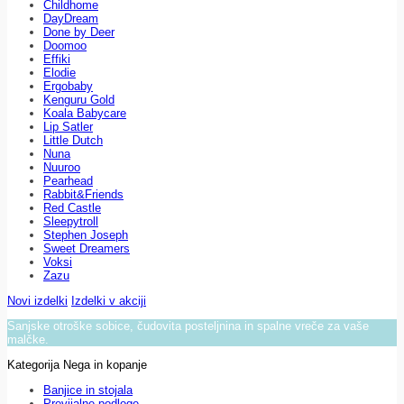
Childhome
DayDream
Done by Deer
Doomoo
Effiki
Elodie
Ergobaby
Kenguru Gold
Koala Babycare
Lip Satler
Little Dutch
Nuna
Nuuroo
Pearhead
Rabbit&Friends
Red Castle
Sleepytroll
Stephen Joseph
Sweet Dreamers
Voksi
Zazu
Novi izdelki
Izdelki v akciji
Sanjske otroške sobice, čudovita posteljnina in spalne vreče za vaše
malčke.
Kategorija Nega in kopanje
Banjice in stojala
Previjalne podloge