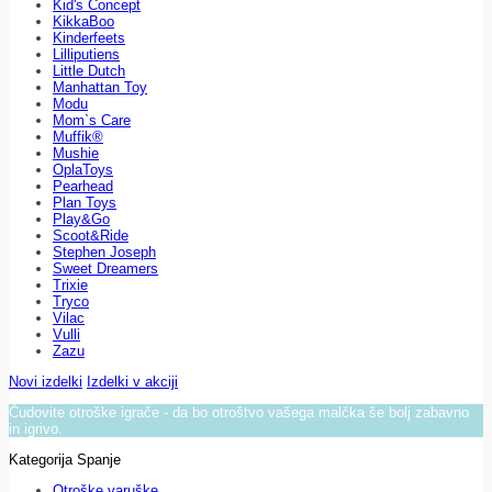
Kid's Concept
KikkaBoo
Kinderfeets
Lilliputiens
Little Dutch
Manhattan Toy
Modu
Mom`s Care
Muffik®
Mushie
OplaToys
Pearhead
Plan Toys
Play&Go
Scoot&Ride
Stephen Joseph
Sweet Dreamers
Trixie
Tryco
Vilac
Vulli
Zazu
Novi izdelki
Izdelki v akciji
Čudovite otroške igrače - da bo otroštvo vašega malčka še bolj zabavno
in igrivo.
Kategorija Spanje
Otroške varuške