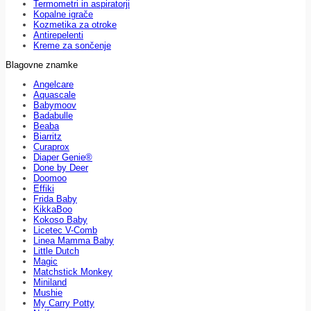
Termometri in aspiratorji
Kopalne igrače
Kozmetika za otroke
Antirepelenti
Kreme za sončenje
Blagovne znamke
Angelcare
Aquascale
Babymoov
Badabulle
Beaba
Biarritz
Curaprox
Diaper Genie®
Done by Deer
Doomoo
Effiki
Frida Baby
KikkaBoo
Kokoso Baby
Licetec V-Comb
Linea Mamma Baby
Little Dutch
Magic
Matchstick Monkey
Miniland
Mushie
My Carry Potty