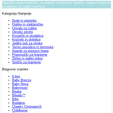
Največja izbira modrčkov za dojenje v Sloveniji! Nedrčki, majice in blazine
za dojenje za vsako mamico!
Kategorija Hranjenje
Dude in priponke
Flaške in stekleničke
Grizala za zobke
Otroški slinčki
Kozarčki in skodelice
Krožniki in skledice
Jedilni seti za otroke
Termo posodice in termovke
Aparati za pripravo hrane
Pripomočki za hranjenje
Žličke in jedilni pribor
Stolčki za hranjenje
Blagovne znamke
b.box
Baby Brezza
Baby Nova
Babymoov
Beaba
Bibado™
Bibs
Bugaboo
Cheeky Chompers®
Childhome