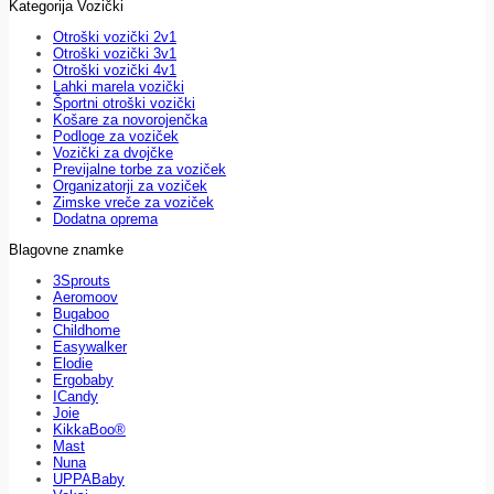
Kategorija Vozički
Otroški vozički 2v1
Otroški vozički 3v1
Otroški vozički 4v1
Lahki marela vozički
Športni otroški vozički
Košare za novorojenčka
Podloge za voziček
Vozički za dvojčke
Previjalne torbe za voziček
Organizatorji za voziček
Zimske vreče za voziček
Dodatna oprema
Blagovne znamke
3Sprouts
Aeromoov
Bugaboo
Childhome
Easywalker
Elodie
Ergobaby
ICandy
Joie
KikkaBoo®
Mast
Nuna
UPPABaby