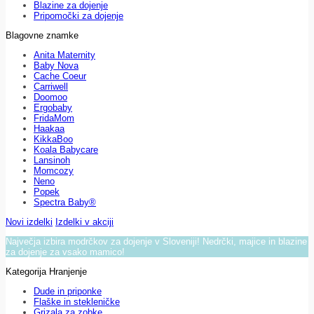
Blazine za dojenje
Pripomočki za dojenje
Blagovne znamke
Anita Maternity
Baby Nova
Cache Coeur
Carriwell
Doomoo
Ergobaby
FridaMom
Haakaa
KikkaBoo
Koala Babycare
Lansinoh
Momcozy
Neno
Popek
Spectra Baby®
Novi izdelki
Izdelki v akciji
Največja izbira modrčkov za dojenje v Sloveniji! Nedrčki, majice in blazine
za dojenje za vsako mamico!
Kategorija Hranjenje
Dude in priponke
Flaške in stekleničke
Grizala za zobke