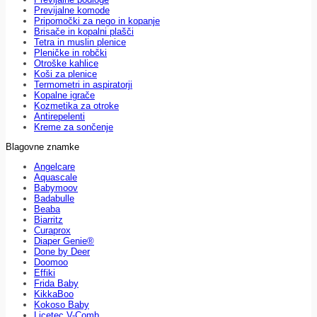
Previjalne komode
Pripomočki za nego in kopanje
Brisače in kopalni plašči
Tetra in muslin plenice
Pleničke in robčki
Otroške kahlice
Koši za plenice
Termometri in aspiratorji
Kopalne igrače
Kozmetika za otroke
Antirepelenti
Kreme za sončenje
Blagovne znamke
Angelcare
Aquascale
Babymoov
Badabulle
Beaba
Biarritz
Curaprox
Diaper Genie®
Done by Deer
Doomoo
Effiki
Frida Baby
KikkaBoo
Kokoso Baby
Licetec V-Comb