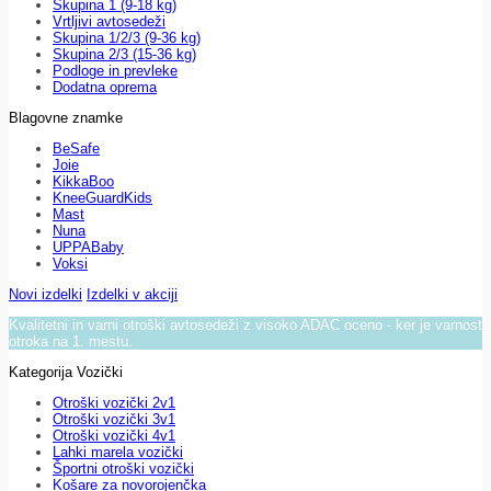
Skupina 1 (9-18 kg)
Vrtljivi avtosedeži
Skupina 1/2/3 (9-36 kg)
Skupina 2/3 (15-36 kg)
Podloge in prevleke
Dodatna oprema
Blagovne znamke
BeSafe
Joie
KikkaBoo
KneeGuardKids
Mast
Nuna
UPPABaby
Voksi
Novi izdelki
Izdelki v akciji
Kvalitetni in varni otroški avtosedeži z visoko ADAC oceno - ker je varnost
otroka na 1. mestu.
Kategorija Vozički
Otroški vozički 2v1
Otroški vozički 3v1
Otroški vozički 4v1
Lahki marela vozički
Športni otroški vozički
Košare za novorojenčka