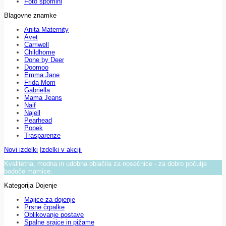
Foto spomini
Blagovne znamke
Anita Maternity
Avet
Carriwell
Childhome
Done by Deer
Doomoo
Emma Jane
Frida Mom
Gabriella
Mama Jeans
Naif
Najell
Pearhead
Popek
Trasparenze
Novi izdelki
Izdelki v akciji
Kvalitetna, modna in udobna oblačila za nosečnice - za dobro počutje
bodoče mamice.
Kategorija Dojenje
Majice za dojenje
Prsne črpalke
Oblikovanje postave
Spalne srajce in pižame