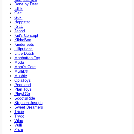
Done by Deer
Effiki
Galt
Goki
Hoppstar
IGLU
Janod
Kid's Concept
KikkaBoo
Kinderfeets
Lilliputiens
Little Dutch
Manhattan Toy
Modu
Mom`s Care
Muffik®
Mushie
OplaToys
Pearhead
Plan Toys
Play&Go
Scoot&Ride
Stephen Joseph
Sweet Dreamers
Trixie
Tryco
Vilac
Vulli
Zazu