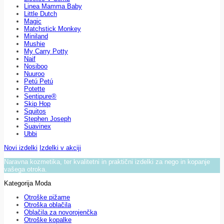
Linea Mamma Baby
Little Dutch
Magic
Matchstick Monkey
Miniland
Mushie
My Carry Potty
Naif
Nosiboo
Nuuroo
Petú Petú
Potette
Sentipure®
Skip Hop
Squitos
Stephen Joseph
Suavinex
Ubbi
Novi izdelki
Izdelki v akciji
Naravna kozmetika, ter kvalitetni in praktični izdelki za nego in kopanje
vašega otroka.
Kategorija Moda
Otroške pižame
Otroška oblačila
Oblačila za novorojenčka
Otroške kopalke