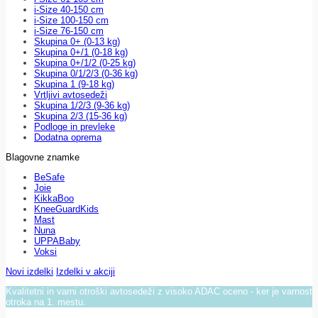
i-Size 40-150 cm
i-Size 100-150 cm
i-Size 76-150 cm
Skupina 0+ (0-13 kg)
Skupina 0+/1 (0-18 kg)
Skupina 0+/1/2 (0-25 kg)
Skupina 0/1/2/3 (0-36 kg)
Skupina 1 (9-18 kg)
Vrtljivi avtosedeži
Skupina 1/2/3 (9-36 kg)
Skupina 2/3 (15-36 kg)
Podloge in prevleke
Dodatna oprema
Blagovne znamke
BeSafe
Joie
KikkaBoo
KneeGuardKids
Mast
Nuna
UPPABaby
Voksi
Novi izdelki
Izdelki v akciji
Kvalitetni in varni otroški avtosedeži z visoko ADAC oceno - ker je varnost
otroka na 1. mestu.