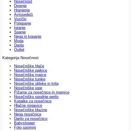
Nosečnost
Dojenje
Hranjenje
Avtosedeži
Vozički
Potepanje
Igranje
Spanje
Nega in kopanje
Moda
Darila
Outlet
Kategorija Nosečnost
Nosečniške hlače
Nosečniške pajkice
Nosečniške majice
Nosečniške tunike
Nosečniške obleke in krila
Nosečniške jope
Pižame za nosečnice in mamice
Nosečniško spodnje perilo
Kopalke za nosečnice
Hlačne nogavice
Nosečniške blazine
Nega nosečnice
Darilo za nosečnico
Babyshower
Foto spomini