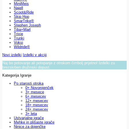
MiniMeis
Najell
Scoot&Ride
Skip Hop
SmarTrike®
Stephen Joseph
Tiba+Marl
Trixie
Trunki
Voksi
Wildride®
Novi izdelki
Izdelki v akciji
Naj bo potovanje ali potepanje z otrokom čimbolj prijetno! Izdelki za
brezskrben družinski dopust.
Kategorija Igranje
Po starosti otroka
0+ Novorojenček
3+ mesece
6+ mesecev
12+ mesecev
18+ mesecev
24+ mesecev
3+ leta
Ustvarjalne igrače
Mehke in plišaste igrače
Ninice za dojenčke