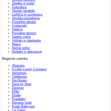
Zibelke in koški
Gnezdeca
Otroški ležalniki
Ležišča in vzmetnice
Otroška posteljnina
Posteljne obrobe
Vzglavniki
Odejice
Povijalne plenice
Spalne vreče
Vrtiljaki in obešanke
Ninice
Nočne lučke
Dodatki in dekoracije
Blagovne znamke
3Sprouts
A Little Lovely Company
Aeromoov
Childhome
DayDream
Done by Deer
Doomoo
Effiki
Elodie
Ergobaby
Kenguru Gold
Koala Babycare
Lip Satler