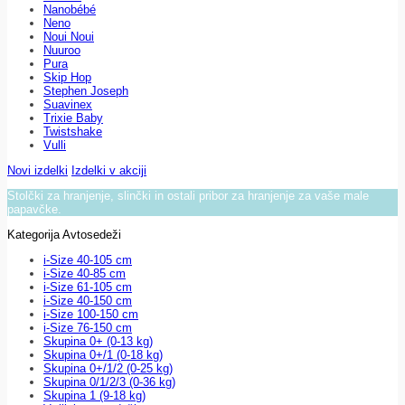
Nanobébé
Neno
Noui Noui
Nuuroo
Pura
Skip Hop
Stephen Joseph
Suavinex
Trixie Baby
Twistshake
Vulli
Novi izdelki
Izdelki v akciji
Stolčki za hranjenje, slinčki in ostali pribor za hranjenje za vaše male
papavčke.
Kategorija Avtosedeži
i-Size 40-105 cm
i-Size 40-85 cm
i-Size 61-105 cm
i-Size 40-150 cm
i-Size 100-150 cm
i-Size 76-150 cm
Skupina 0+ (0-13 kg)
Skupina 0+/1 (0-18 kg)
Skupina 0+/1/2 (0-25 kg)
Skupina 0/1/2/3 (0-36 kg)
Skupina 1 (9-18 kg)