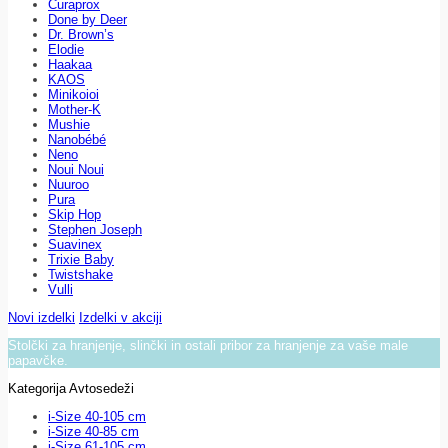
Curaprox
Done by Deer
Dr. Brown’s
Elodie
Haakaa
KAOS
Minikoioi
Mother-K
Mushie
Nanobébé
Neno
Noui Noui
Nuuroo
Pura
Skip Hop
Stephen Joseph
Suavinex
Trixie Baby
Twistshake
Vulli
Novi izdelki
Izdelki v akciji
Stolčki za hranjenje, slinčki in ostali pribor za hranjenje za vaše male
papavčke.
Kategorija Avtosedeži
i-Size 40-105 cm
i-Size 40-85 cm
i-Size 61-105 cm