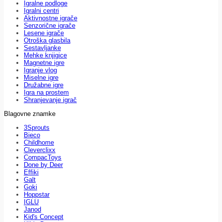
Igralne podloge
Igralni centri
Aktivnostne igrače
Senzorične igrače
Lesene igrače
Otroška glasbila
Sestavljanke
Mehke knjigice
Magnetne igre
Igranje vlog
Miselne igre
Družabne igre
Igra na prostem
Shranjevanje igrač
Blagovne znamke
3Sprouts
Bieco
Childhome
Cleverclixx
CompacToys
Done by Deer
Effiki
Galt
Goki
Hoppstar
IGLU
Janod
Kid's Concept