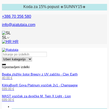
Koda za 15% popust ☀️SUNNY15☀️
+386 70 356 580
info@ajatutaja.com
SL
HR
Izpostavljeni izdelki
Beaba zložljiv šotor Breezy z UV zaščito - Clay Earth
40.00
€
KikkaBoo® Goya Platinum voziček 2v1 - Champagne
699.00
€
MAST voziček za dvojčke M. Twin X Light - Lion
699.00
€