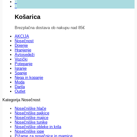
0
0
Košarica
Brezplačna dostava ob nakupu nad 85€
AKCIJA
Nosečnost
Dojenje
Hranjenje
Avtosedeži
Vozički
Potepanje
Igranje
Spanje
Nega in kopanje
Moda
Darila
Outlet
Kategorija Nosečnost
Nosečniške hlače
Nosečniške pajkice
Nosečniške majice
Nosečniške tunike
Nosečniške obleke in krila
Nosečniške jope
Pižame za nosečnice in mamice