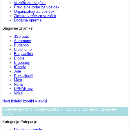
Vozički za dvojčke
Previjalne torbe za voziček
Organizatorji za voziček
Zimske vreče za voziček
Dodatna oprema
Blagovne znamke
3Sprouts
Aeromoov
Bugaboo
Childhome
Easywalker
Elodie
Ergobaby
ICandy
Joie
KikkaBoo®
Mast
Nuna
UPPABaby
Voksi
Novi izdelki
Izdelki v akciji
Kvalitetni in trendi otroški vozički, ki navdušijo tudi najbolj zahtevne
starše.
Kategorija Potepanje
Nosilke za otroke