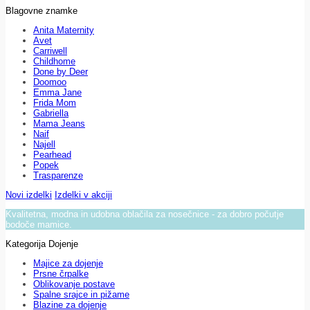
Blagovne znamke
Anita Maternity
Avet
Carriwell
Childhome
Done by Deer
Doomoo
Emma Jane
Frida Mom
Gabriella
Mama Jeans
Naif
Najell
Pearhead
Popek
Trasparenze
Novi izdelki
Izdelki v akciji
Kvalitetna, modna in udobna oblačila za nosečnice - za dobro počutje
bodoče mamice.
Kategorija Dojenje
Majice za dojenje
Prsne črpalke
Oblikovanje postave
Spalne srajce in pižame
Blazine za dojenje