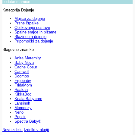
bodoče mamice.
Kategorija Dojenje
Majice za dojenje
Prsne črpalke
Oblikovanje postave
Spalne srajce in pižame
Blazine za dojenje
Pripomočki za dojenje
Blagovne znamke
Anita Maternity
Baby Nova
Cache Coeur
Carriwell
Doomoo
Ergobaby
FridaMom
Haakaa
KikkaBoo
Koala Babycare
Lansinoh
Momcozy
Neno
Popek
Spectra Baby®
Novi izdelki
Izdelki v akciji