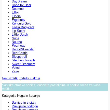
DayDream
Done by Deer
Doomoo
Effiki
Elodie
Ergobaby
Kenguru Gold
Koala Babycare
Lip Satler
Little Dutch
Nuna
Nuuroo
Pearhead
Rabbit&Friends
Red Castle
Sleepytroll
Stephen Joseph
Sweet Dreamers
Voksi
Zazu
Novi izdelki
Izdelki v akciji
Sanjske otroške sobice, čudovita posteljnina in spalne vreče za vaše
malčke.
Kategorija Nega in kopanje
Banjice in stojala
Previjalne podloge
Previjalne komode