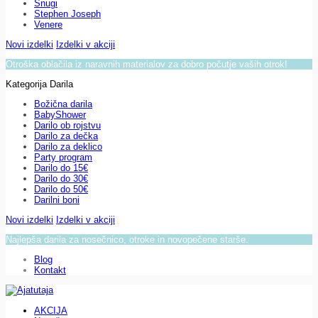
Snugi
Stephen Joseph
Venere
Novi izdelki
Izdelki v akciji
Otroška oblačila iz naravnih materialov za dobro počutje vaših otrok!
Kategorija Darila
Božična darila
BabyShower
Darilo ob rojstvu
Darilo za dečka
Darilo za deklico
Party program
Darilo do 15€
Darilo do 30€
Darilo do 50€
Darilni boni
Novi izdelki
Izdelki v akciji
Najlepša darila za nosečnico, otroke in novopečene starše.
Blog
Kontakt
AKCIJA