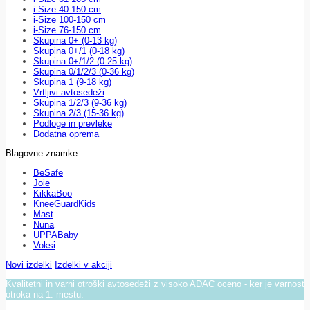
i-Size 40-150 cm
i-Size 100-150 cm
i-Size 76-150 cm
Skupina 0+ (0-13 kg)
Skupina 0+/1 (0-18 kg)
Skupina 0+/1/2 (0-25 kg)
Skupina 0/1/2/3 (0-36 kg)
Skupina 1 (9-18 kg)
Vrtljivi avtosedeži
Skupina 1/2/3 (9-36 kg)
Skupina 2/3 (15-36 kg)
Podloge in prevleke
Dodatna oprema
Blagovne znamke
BeSafe
Joie
KikkaBoo
KneeGuardKids
Mast
Nuna
UPPABaby
Voksi
Novi izdelki
Izdelki v akciji
Kvalitetni in varni otroški avtosedeži z visoko ADAC oceno - ker je varnost
otroka na 1. mestu.