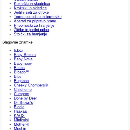
Kozarčki in skodelice
Krožniki in skledice
Jedilni seti za otroke
Termo posodice in termovke
Aparati za pripravo hrane
Pripomočki za hranjenje
Žličke in jedilni pribor
Stolčki za hranjenje
Blagovne znamke
b.box
Baby Brezza
Baby Nova
Babymoov
Beaba
Bibado™
Bibs
Bugaboo
Cheeky Chompers®
Childhome
Curaprox
Done by Deer
Dr. Brown’s
Elodie
Haakaa
KAOS
Minikoioi
Mother-K
Mushie