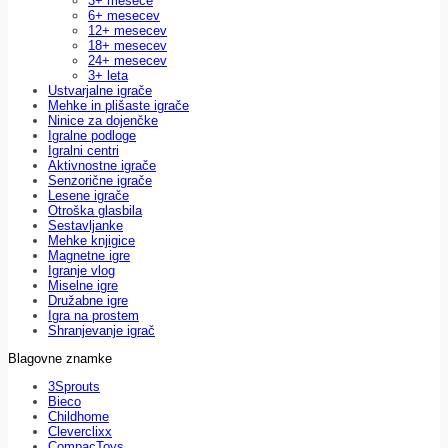
3+ mesece
6+ mesecev
12+ mesecev
18+ mesecev
24+ mesecev
3+ leta
Ustvarjalne igrače
Mehke in plišaste igrače
Ninice za dojenčke
Igralne podloge
Igralni centri
Aktivnostne igrače
Senzorične igrače
Lesene igrače
Otroška glasbila
Sestavljanke
Mehke knjigice
Magnetne igre
Igranje vlog
Miselne igre
Družabne igre
Igra na prostem
Shranjevanje igrač
Blagovne znamke
3Sprouts
Bieco
Childhome
Cleverclixx
CompacToys