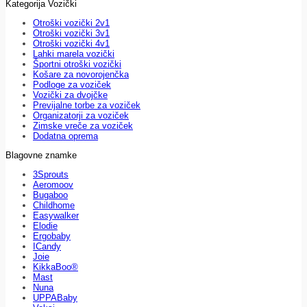
Kategorija Vozički
Otroški vozički 2v1
Otroški vozički 3v1
Otroški vozički 4v1
Lahki marela vozički
Športni otroški vozički
Košare za novorojenčka
Podloge za voziček
Vozički za dvojčke
Previjalne torbe za voziček
Organizatorji za voziček
Zimske vreče za voziček
Dodatna oprema
Blagovne znamke
3Sprouts
Aeromoov
Bugaboo
Childhome
Easywalker
Elodie
Ergobaby
ICandy
Joie
KikkaBoo®
Mast
Nuna
UPPABaby