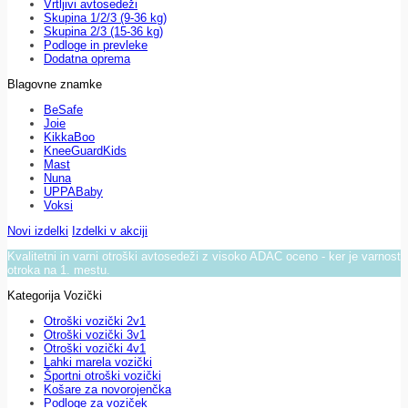
Vrtljivi avtosedeži
Skupina 1/2/3 (9-36 kg)
Skupina 2/3 (15-36 kg)
Podloge in prevleke
Dodatna oprema
Blagovne znamke
BeSafe
Joie
KikkaBoo
KneeGuardKids
Mast
Nuna
UPPABaby
Voksi
Novi izdelki
Izdelki v akciji
Kvalitetni in varni otroški avtosedeži z visoko ADAC oceno - ker je varnost
otroka na 1. mestu.
Kategorija Vozički
Otroški vozički 2v1
Otroški vozički 3v1
Otroški vozički 4v1
Lahki marela vozički
Športni otroški vozički
Košare za novorojenčka
Podloge za voziček