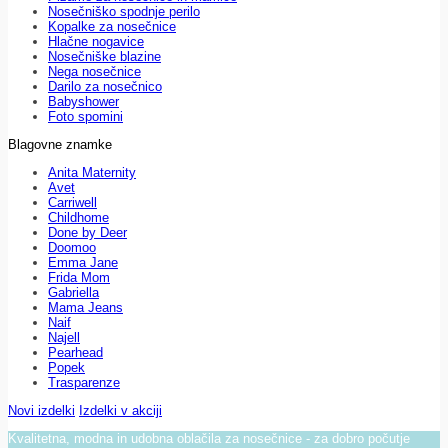
Nosečniško spodnje perilo
Kopalke za nosečnice
Hlačne nogavice
Nosečniške blazine
Nega nosečnice
Darilo za nosečnico
Babyshower
Foto spomini
Blagovne znamke
Anita Maternity
Avet
Carriwell
Childhome
Done by Deer
Doomoo
Emma Jane
Frida Mom
Gabriella
Mama Jeans
Naif
Najell
Pearhead
Popek
Trasparenze
Novi izdelki
Izdelki v akciji
Kvalitetna, modna in udobna oblačila za nosečnice - za dobro počutje