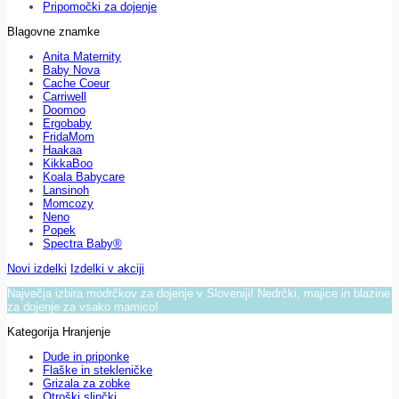
Pripomočki za dojenje
Blagovne znamke
Anita Maternity
Baby Nova
Cache Coeur
Carriwell
Doomoo
Ergobaby
FridaMom
Haakaa
KikkaBoo
Koala Babycare
Lansinoh
Momcozy
Neno
Popek
Spectra Baby®
Novi izdelki
Izdelki v akciji
Največja izbira modrčkov za dojenje v Sloveniji! Nedrčki, majice in blazine
za dojenje za vsako mamico!
Kategorija Hranjenje
Dude in priponke
Flaške in stekleničke
Grizala za zobke
Otroški slinčki