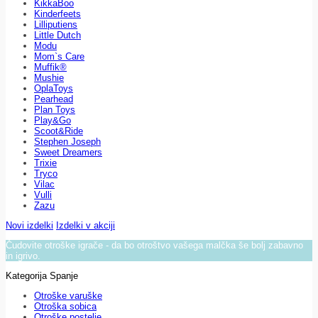
KikkaBoo
Kinderfeets
Lilliputiens
Little Dutch
Modu
Mom`s Care
Muffik®
Mushie
OplaToys
Pearhead
Plan Toys
Play&Go
Scoot&Ride
Stephen Joseph
Sweet Dreamers
Trixie
Tryco
Vilac
Vulli
Zazu
Novi izdelki
Izdelki v akciji
Čudovite otroške igrače - da bo otroštvo vašega malčka še bolj zabavno
in igrivo.
Kategorija Spanje
Otroške varuške
Otroška sobica
Otroške postelje