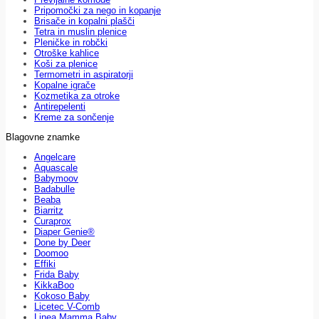
Pripomočki za nego in kopanje
Brisače in kopalni plašči
Tetra in muslin plenice
Pleničke in robčki
Otroške kahlice
Koši za plenice
Termometri in aspiratorji
Kopalne igrače
Kozmetika za otroke
Antirepelenti
Kreme za sončenje
Blagovne znamke
Angelcare
Aquascale
Babymoov
Badabulle
Beaba
Biarritz
Curaprox
Diaper Genie®
Done by Deer
Doomoo
Effiki
Frida Baby
KikkaBoo
Kokoso Baby
Licetec V-Comb
Linea Mamma Baby