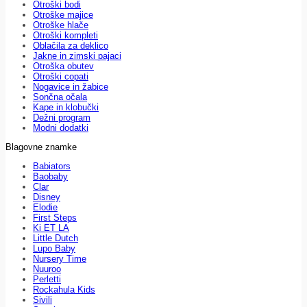
Otroški bodi
Otroške majice
Otroške hlače
Otroški kompleti
Oblačila za deklico
Jakne in zimski pajaci
Otroška obutev
Otroški copati
Nogavice in žabice
Sončna očala
Kape in klobučki
Dežni program
Modni dodatki
Blagovne znamke
Babiators
Baobaby
Clar
Disney
Elodie
First Steps
Ki ET LA
Little Dutch
Lupo Baby
Nursery Time
Nuuroo
Perletti
Rockahula Kids
Sivili