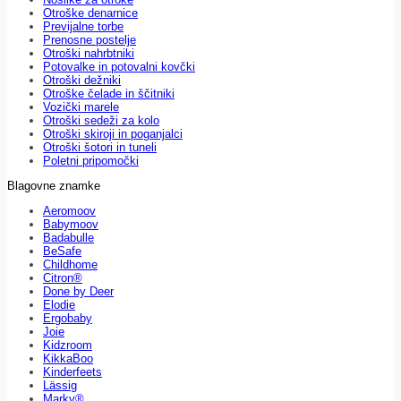
Otroške denarnice
Previjalne torbe
Prenosne postelje
Otroški nahrbtniki
Potovalke in potovalni kovčki
Otroški dežniki
Otroške čelade in ščitniki
Vozički marele
Otroški sedeži za kolo
Otroški skiroji in poganjalci
Otroški šotori in tuneli
Poletni pripomočki
Blagovne znamke
Aeromoov
Babymoov
Badabulle
BeSafe
Childhome
Citron®
Done by Deer
Elodie
Ergobaby
Joie
Kidzroom
KikkaBoo
Kinderfeets
Lässig
Marky®