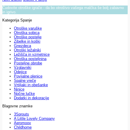
Čudovite otroške igrače - da bo otroštvo vašega malčka še bolj zabavno
in igrivo.
Kategorija Spanje
Otroške varuške
Otroška sobica
Otroške postelje
Zibelke in koški
Gnezdeca
Otroški ležalniki
Ležišča in vzmetnice
Otroška posteljnina
Posteljne obrobe
Vzglavniki
Odejice
Povijalne plenice
Spalne vreče
Vrtiljaki in obešanke
Ninice
Nočne lučke
Dodatki in dekoracije
Blagovne znamke
3Sprouts
A Little Lovely Company
Aeromoov
Childhome