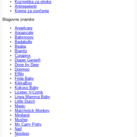
Kozmetika za otroke
Antirepelenti
Kreme za sončenje
Blagovne znamke
Angelcare
Aquascale
Babymoov
Badabulle
Beaba
Biarritz
Curaprox
Diaper Genie®
Done by Deer
Doomoo
Effiki
Frida Baby
KikkaBoo
Kokoso Baby
Licetec V-Comb
Linea Mamma Baby
Little Dutch
Magic
Matchstick Monkey
Miniland
Mushie
My Carry Potty
Naif
Nosiboo