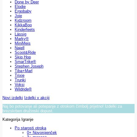
Done by Deer
Elodie
Ergobaby
Joie
Kidzroom
KikkaBoo
Kinderfeets
Lässig
Marky®
MiniMeis
Najell
Scoot&Ride
Skip Hop
SmarTrike®
Stephen Joseph
Tiba+Marl
Trixie
Trunki
Voksi
Wildride®
Novi izdelki
Izdelki v akciji
Naj bo potovanje ali potepanje z otrokom čimbolj prijetno! Izdelki za
brezskrben družinski dopust.
Kategorija Igranje
Po starosti otroka
0+ Novorojenček