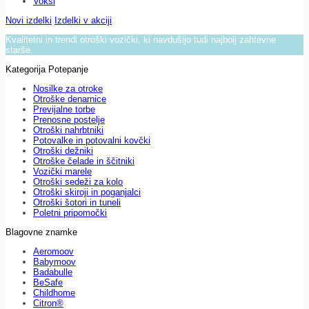
Voksi
Novi izdelki
Izdelki v akciji
Kvalitetni in trendi otroški vozički, ki navdušijo tudi najbolj zahtevne
starše.
Kategorija Potepanje
Nosilke za otroke
Otroške denarnice
Previjalne torbe
Prenosne postelje
Otroški nahrbtniki
Potovalke in potovalni kovčki
Otroški dežniki
Otroške čelade in ščitniki
Vozički marele
Otroški sedeži za kolo
Otroški skiroji in poganjalci
Otroški šotori in tuneli
Poletni pripomočki
Blagovne znamke
Aeromoov
Babymoov
Badabulle
BeSafe
Childhome
Citron®