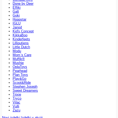
Done by Deer
Effiki
Galt
Goki
Hoppstar
IGLU
Janod
Kid's Concept
KikkaBoo
Kinderfeets
Lilliputiens
Little Dutch
Modu
Mom`s Care
Muffik®
Mushie
OplaToys
Pearhead
Plan Toys
Play&Go
Scoot&Ride
Stephen Joseph
Sweet Dreamers
Trixie
Tryco
Vilac
Vulli
Zazu
Novi izdelki
Izdelki v akciji