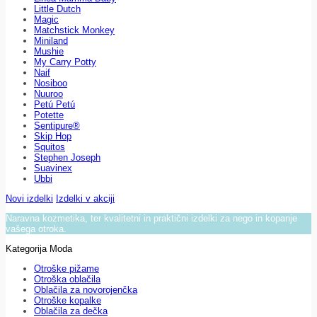
Little Dutch
Magic
Matchstick Monkey
Miniland
Mushie
My Carry Potty
Naif
Nosiboo
Nuuroo
Petú Petú
Potette
Sentipure®
Skip Hop
Squitos
Stephen Joseph
Suavinex
Ubbi
Novi izdelki
Izdelki v akciji
Naravna kozmetika, ter kvalitetni in praktični izdelki za nego in kopanje
vašega otroka.
Kategorija Moda
Otroške pižame
Otroška oblačila
Oblačila za novorojenčka
Otroške kopalke
Oblačila za dečka