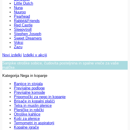
Little Dutch
Nuna
Nuuroo
Pearhead
Rabbit&Friends
Red Castle
Sleepytroll
Stephen Joseph
Sweet Dreamers
Voksi
Zazu
Novi izdelki
Izdelki v akciji
Sanjske otroške sobice, čudovita posteljnina in spalne vreče za vaše
malčke.
Kategorija Nega in kopanje
Banjice in stojala
Previjalne podloge
Previjalne komode
Pripomočki za nego in kopanje
Brisače in kopalni plašči
Tetra in muslin plenice
Pleničke in robčki
Otroške kahlice
Koši za plenice
Termometri in aspiratorji
Kopalne igrače