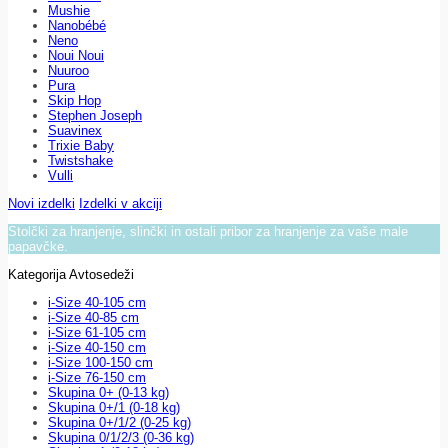
Mushie
Nanobébé
Neno
Noui Noui
Nuuroo
Pura
Skip Hop
Stephen Joseph
Suavinex
Trixie Baby
Twistshake
Vulli
Novi izdelki
Izdelki v akciji
Stolčki za hranjenje, slinčki in ostali pribor za hranjenje za vaše male
papavčke.
Kategorija Avtosedeži
i-Size 40-105 cm
i-Size 40-85 cm
i-Size 61-105 cm
i-Size 40-150 cm
i-Size 100-150 cm
i-Size 76-150 cm
Skupina 0+ (0-13 kg)
Skupina 0+/1 (0-18 kg)
Skupina 0+/1/2 (0-25 kg)
Skupina 0/1/2/3 (0-36 kg)