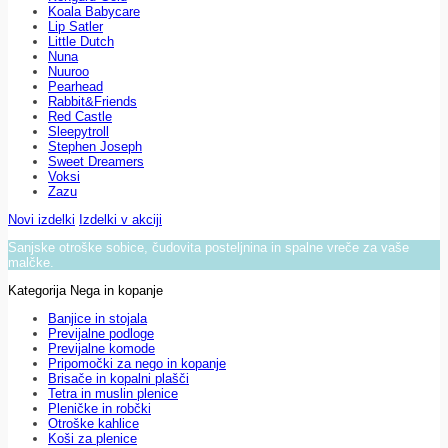
Koala Babycare
Lip Satler
Little Dutch
Nuna
Nuuroo
Pearhead
Rabbit&Friends
Red Castle
Sleepytroll
Stephen Joseph
Sweet Dreamers
Voksi
Zazu
Novi izdelki
Izdelki v akciji
Sanjske otroške sobice, čudovita posteljnina in spalne vreče za vaše
malčke.
Kategorija Nega in kopanje
Banjice in stojala
Previjalne podloge
Previjalne komode
Pripomočki za nego in kopanje
Brisače in kopalni plašči
Tetra in muslin plenice
Pleničke in robčki
Otroške kahlice
Koši za plenice