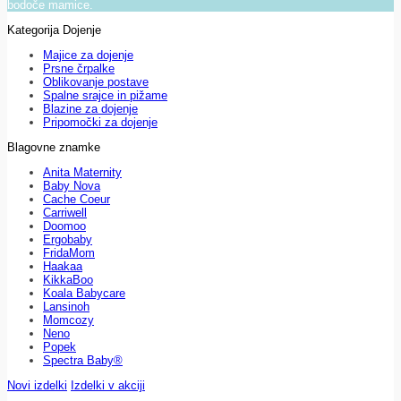
bodoče mamice.
Kategorija Dojenje
Majice za dojenje
Prsne črpalke
Oblikovanje postave
Spalne srajce in pižame
Blazine za dojenje
Pripomočki za dojenje
Blagovne znamke
Anita Maternity
Baby Nova
Cache Coeur
Carriwell
Doomoo
Ergobaby
FridaMom
Haakaa
KikkaBoo
Koala Babycare
Lansinoh
Momcozy
Neno
Popek
Spectra Baby®
Novi izdelki
Izdelki v akciji