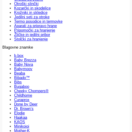
Otroški slinčki
Kozarčki in skodelice
Krožniki in skledice
Jedilni seti za otroke
Termo posodice in termovke
Aparati za pripravo hrane
Pripomočki za hranjenje
Žličke in jedilni pribor
Stolčki za hranjenje
Blagovne znamke
b.box
Baby Brezza
Baby Nova
Babymoov
Beaba
Bibado™
Bibs
Bugaboo
Cheeky Chompers®
Childhome
Curaprox
Done by Deer
Dr. Brown’s
Elodie
Haakaa
KAOS
Minikoioi
Mother-K