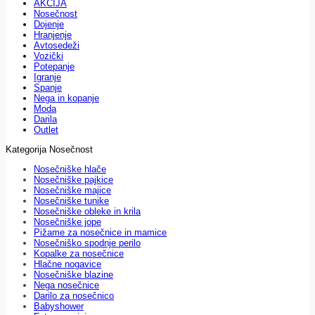
AKCIJA
Nosečnost
Dojenje
Hranjenje
Avtosedeži
Vozički
Potepanje
Igranje
Spanje
Nega in kopanje
Moda
Darila
Outlet
Kategorija Nosečnost
Nosečniške hlače
Nosečniške pajkice
Nosečniške majice
Nosečniške tunike
Nosečniške obleke in krila
Nosečniške jope
Pižame za nosečnice in mamice
Nosečniško spodnje perilo
Kopalke za nosečnice
Hlačne nogavice
Nosečniške blazine
Nega nosečnice
Darilo za nosečnico
Babyshower