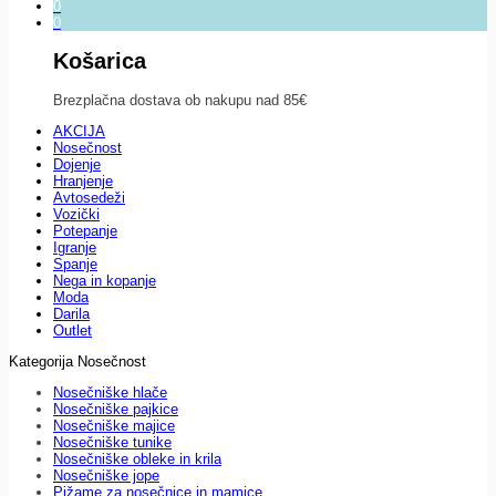
0
0
Košarica
Brezplačna dostava ob nakupu nad 85€
AKCIJA
Nosečnost
Dojenje
Hranjenje
Avtosedeži
Vozički
Potepanje
Igranje
Spanje
Nega in kopanje
Moda
Darila
Outlet
Kategorija Nosečnost
Nosečniške hlače
Nosečniške pajkice
Nosečniške majice
Nosečniške tunike
Nosečniške obleke in krila
Nosečniške jope
Pižame za nosečnice in mamice