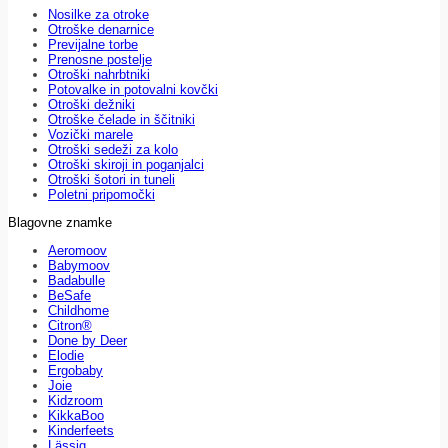
Nosilke za otroke
Otroške denarnice
Previjalne torbe
Prenosne postelje
Otroški nahrbtniki
Potovalke in potovalni kovčki
Otroški dežniki
Otroške čelade in ščitniki
Vozički marele
Otroški sedeži za kolo
Otroški skiroji in poganjalci
Otroški šotori in tuneli
Poletni pripomočki
Blagovne znamke
Aeromoov
Babymoov
Badabulle
BeSafe
Childhome
Citron®
Done by Deer
Elodie
Ergobaby
Joie
Kidzroom
KikkaBoo
Kinderfeets
Lässig