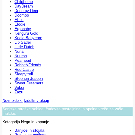
Childhome
DayDream
Done by Deer
Doomoo
Effiki
Elodie
Ergobaby
Kenguru Gold
Koala Babycare
Lip Satler
Little Dutch
Nuna
Nuuroo
Pearhead
Rabbit&Friends
Red Castle
Sleepytroll
Stephen Joseph
Sweet Dreamers
Voksi
Zazu
Novi izdelki
Izdelki v akciji
Sanjske otroške sobice, čudovita posteljnina in spalne vreče za vaše
malčke.
Kategorija Nega in kopanje
Banjice in stojala
Previjalne podloge