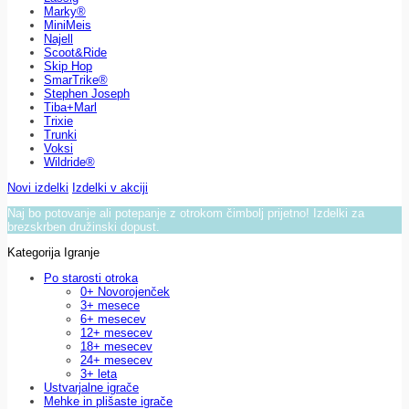
Marky®
MiniMeis
Najell
Scoot&Ride
Skip Hop
SmarTrike®
Stephen Joseph
Tiba+Marl
Trixie
Trunki
Voksi
Wildride®
Novi izdelki
Izdelki v akciji
Naj bo potovanje ali potepanje z otrokom čimbolj prijetno! Izdelki za
brezskrben družinski dopust.
Kategorija Igranje
Po starosti otroka
0+ Novorojenček
3+ mesece
6+ mesecev
12+ mesecev
18+ mesecev
24+ mesecev
3+ leta
Ustvarjalne igrače
Mehke in plišaste igrače