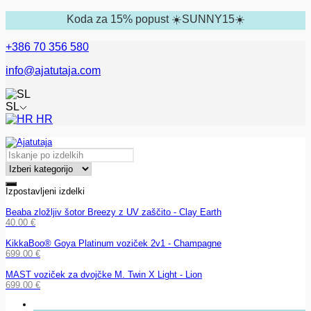
Koda za 15% popust ☀️SUNNY15☀️
+386 70 356 580
info@ajatutaja.com
SL
HR
Izpostavljeni izdelki
Beaba zložljiv šotor Breezy z UV zaščito - Clay Earth
40.00
€
KikkaBoo® Goya Platinum voziček 2v1 - Champagne
699.00
€
MAST voziček za dvojčke M. Twin X Light - Lion
699.00
€