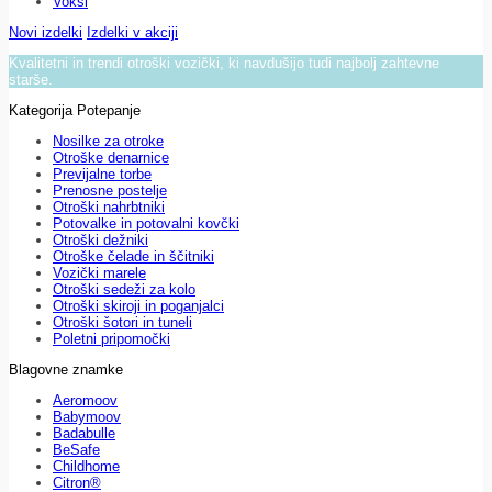
Voksi
Novi izdelki
Izdelki v akciji
Kvalitetni in trendi otroški vozički, ki navdušijo tudi najbolj zahtevne
starše.
Kategorija Potepanje
Nosilke za otroke
Otroške denarnice
Previjalne torbe
Prenosne postelje
Otroški nahrbtniki
Potovalke in potovalni kovčki
Otroški dežniki
Otroške čelade in ščitniki
Vozički marele
Otroški sedeži za kolo
Otroški skiroji in poganjalci
Otroški šotori in tuneli
Poletni pripomočki
Blagovne znamke
Aeromoov
Babymoov
Badabulle
BeSafe
Childhome
Citron®