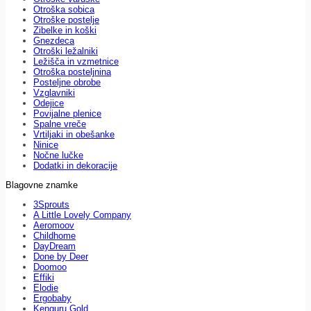
Otroška sobica
Otroške postelje
Zibelke in koški
Gnezdeca
Otroški ležalniki
Ležišča in vzmetnice
Otroška posteljnina
Posteljne obrobe
Vzglavniki
Odejice
Povijalne plenice
Spalne vreče
Vrtiljaki in obešanke
Ninice
Nočne lučke
Dodatki in dekoracije
Blagovne znamke
3Sprouts
A Little Lovely Company
Aeromoov
Childhome
DayDream
Done by Deer
Doomoo
Effiki
Elodie
Ergobaby
Kenguru Gold