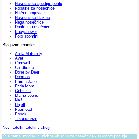
Nosečniško spodnje perilo
Kopalke za nosečnice
Hlačne nogavice
Nosečniške blazine
Nega nosečnice
Darilo za nosečnico
Babyshower
Foto spomini
Blagovne znamke
Anita Maternity
Avet
Carriwell
Childhome
Done by Deer
Doomoo
Emma Jane
Frida Mom
Gabriella
Mama Jeans
Naif
Najell
Pearhead
Popek
Trasparenze
Novi izdelki
Izdelki v akciji
Kvalitetna, modna in udobna oblačila za nosečnice - za dobro počutje