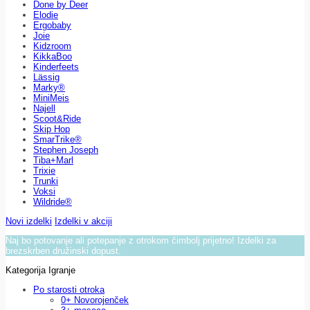
Done by Deer
Elodie
Ergobaby
Joie
Kidzroom
KikkaBoo
Kinderfeets
Lässig
Marky®
MiniMeis
Najell
Scoot&Ride
Skip Hop
SmarTrike®
Stephen Joseph
Tiba+Marl
Trixie
Trunki
Voksi
Wildride®
Novi izdelki
Izdelki v akciji
Naj bo potovanje ali potepanje z otrokom čimbolj prijetno! Izdelki za
brezskrben družinski dopust.
Kategorija Igranje
Po starosti otroka
0+ Novorojenček