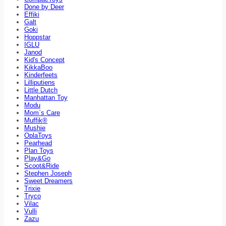
Done by Deer
Effiki
Galt
Goki
Hoppstar
IGLU
Janod
Kid's Concept
KikkaBoo
Kinderfeets
Lilliputiens
Little Dutch
Manhattan Toy
Modu
Mom`s Care
Muffik®
Mushie
OplaToys
Pearhead
Plan Toys
Play&Go
Scoot&Ride
Stephen Joseph
Sweet Dreamers
Trixie
Tryco
Vilac
Vulli
Zazu