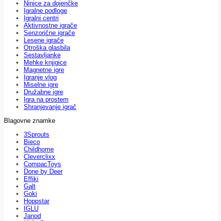
Ninice za dojenčke
Igralne podloge
Igralni centri
Aktivnostne igrače
Senzorične igrače
Lesene igrače
Otroška glasbila
Sestavljanke
Mehke knjigice
Magnetne igre
Igranje vlog
Miselne igre
Družabne igre
Igra na prostem
Shranjevanje igrač
Blagovne znamke
3Sprouts
Bieco
Childhome
Cleverclixx
CompacToys
Done by Deer
Effiki
Galt
Goki
Hoppstar
IGLU
Janod