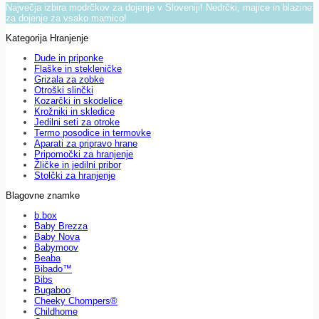
Največja izbira modrčkov za dojenje v Sloveniji! Nedrčki, majice in blazine
za dojenje za vsako mamico!
Kategorija Hranjenje
Dude in priponke
Flaške in stekleničke
Grizala za zobke
Otroški slinčki
Kozarčki in skodelice
Krožniki in skledice
Jedilni seti za otroke
Termo posodice in termovke
Aparati za pripravo hrane
Pripomočki za hranjenje
Žličke in jedilni pribor
Stolčki za hranjenje
Blagovne znamke
b.box
Baby Brezza
Baby Nova
Babymoov
Beaba
Bibado™
Bibs
Bugaboo
Cheeky Chompers®
Childhome