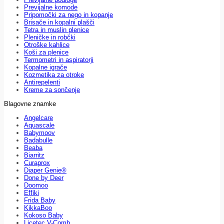
Previjalne komode
Pripomočki za nego in kopanje
Brisače in kopalni plašči
Tetra in muslin plenice
Pleničke in robčki
Otroške kahlice
Koši za plenice
Termometri in aspiratorji
Kopalne igrače
Kozmetika za otroke
Antirepelenti
Kreme za sončenje
Blagovne znamke
Angelcare
Aquascale
Babymoov
Badabulle
Beaba
Biarritz
Curaprox
Diaper Genie®
Done by Deer
Doomoo
Effiki
Frida Baby
KikkaBoo
Kokoso Baby
Licetec V-Comb