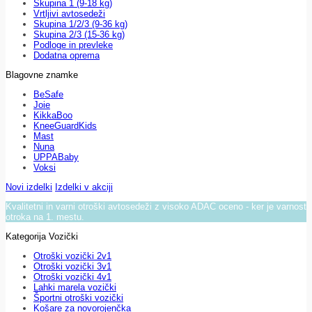
Skupina 1 (9-18 kg)
Vrtljivi avtosedeži
Skupina 1/2/3 (9-36 kg)
Skupina 2/3 (15-36 kg)
Podloge in prevleke
Dodatna oprema
Blagovne znamke
BeSafe
Joie
KikkaBoo
KneeGuardKids
Mast
Nuna
UPPABaby
Voksi
Novi izdelki
Izdelki v akciji
Kvalitetni in varni otroški avtosedeži z visoko ADAC oceno - ker je varnost
otroka na 1. mestu.
Kategorija Vozički
Otroški vozički 2v1
Otroški vozički 3v1
Otroški vozički 4v1
Lahki marela vozički
Športni otroški vozički
Košare za novorojenčka