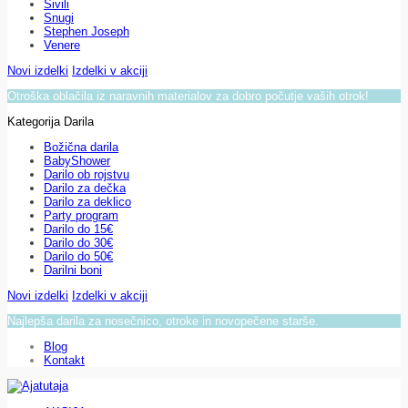
Sivili
Snugi
Stephen Joseph
Venere
Novi izdelki
Izdelki v akciji
Otroška oblačila iz naravnih materialov za dobro počutje vaših otrok!
Kategorija Darila
Božična darila
BabyShower
Darilo ob rojstvu
Darilo za dečka
Darilo za deklico
Party program
Darilo do 15€
Darilo do 30€
Darilo do 50€
Darilni boni
Novi izdelki
Izdelki v akciji
Najlepša darila za nosečnico, otroke in novopečene starše.
Blog
Kontakt