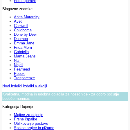
Foto spomini
Blagovne znamke
Anita Maternity
Avet
Carriwell
Childhome
Done by Deer
Doomoo
Emma Jane
Frida Mom
Gabriella
Mama Jeans
Naif
Najell
Pearhead
Popek
Trasparenze
Novi izdelki
Izdelki v akciji
Kvalitetna, modna in udobna oblačila za nosečnice - za dobro počutje
bodoče mamice.
Kategorija Dojenje
Majice za dojenje
Prsne črpalke
Oblikovanje postave
Spalne srajce in pižame