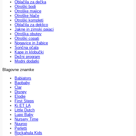
Oblačila za dečka
Otroški bodi
Otroške majice
Otroške hlače
Otroški kompleti
Oblačila za deklico
Jakne in zimski pajaci
Otroška obutev
Otroški copati
Nogavice in žabice
Sončna očala
Kape in klobučki
Dežni program
Modni dodatki
Blagovne znamke
Babiators
Baobaby
Clar
Disney
Elodie
First Steps
Ki ET LA
Little Dutch
Lupo Baby
Nursery Time
Nuuroo
Perletti
Rockahula Kids