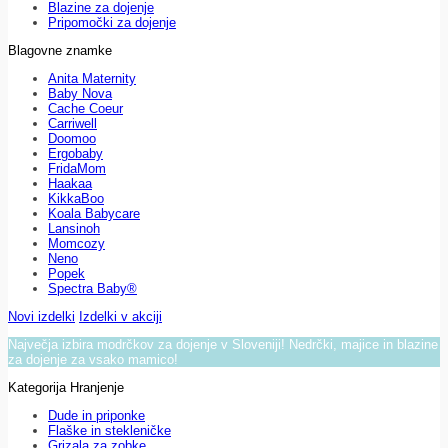
Blazine za dojenje
Pripomočki za dojenje
Blagovne znamke
Anita Maternity
Baby Nova
Cache Coeur
Carriwell
Doomoo
Ergobaby
FridaMom
Haakaa
KikkaBoo
Koala Babycare
Lansinoh
Momcozy
Neno
Popek
Spectra Baby®
Novi izdelki
Izdelki v akciji
Največja izbira modrčkov za dojenje v Sloveniji! Nedrčki, majice in blazine
za dojenje za vsako mamico!
Kategorija Hranjenje
Dude in priponke
Flaške in stekleničke
Grizala za zobke