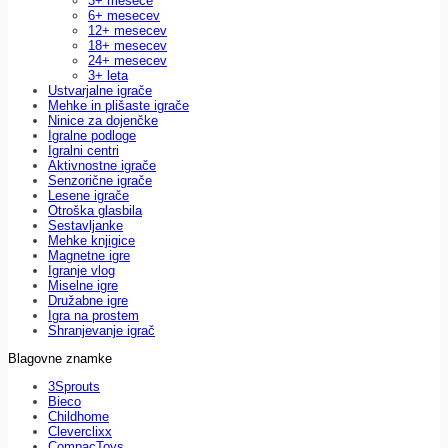
3+ mesece
6+ mesecev
12+ mesecev
18+ mesecev
24+ mesecev
3+ leta
Ustvarjalne igrače
Mehke in plišaste igrače
Ninice za dojenčke
Igralne podloge
Igralni centri
Aktivnostne igrače
Senzorične igrače
Lesene igrače
Otroška glasbila
Sestavljanke
Mehke knjigice
Magnetne igre
Igranje vlog
Miselne igre
Družabne igre
Igra na prostem
Shranjevanje igrač
Blagovne znamke
3Sprouts
Bieco
Childhome
Cleverclixx
CompacToys