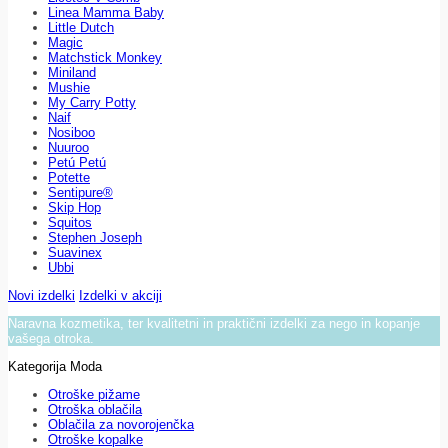
Linea Mamma Baby
Little Dutch
Magic
Matchstick Monkey
Miniland
Mushie
My Carry Potty
Naif
Nosiboo
Nuuroo
Petú Petú
Potette
Sentipure®
Skip Hop
Squitos
Stephen Joseph
Suavinex
Ubbi
Novi izdelki
Izdelki v akciji
Naravna kozmetika, ter kvalitetni in praktični izdelki za nego in kopanje
vašega otroka.
Kategorija Moda
Otroške pižame
Otroška oblačila
Oblačila za novorojenčka
Otroške kopalke