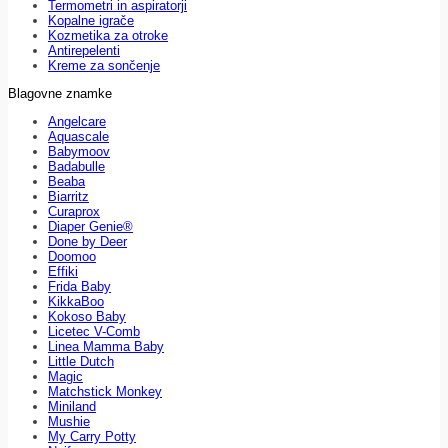
Termometri in aspiratorji
Kopalne igrače
Kozmetika za otroke
Antirepelenti
Kreme za sončenje
Blagovne znamke
Angelcare
Aquascale
Babymoov
Badabulle
Beaba
Biarritz
Curaprox
Diaper Genie®
Done by Deer
Doomoo
Effiki
Frida Baby
KikkaBoo
Kokoso Baby
Licetec V-Comb
Linea Mamma Baby
Little Dutch
Magic
Matchstick Monkey
Miniland
Mushie
My Carry Potty