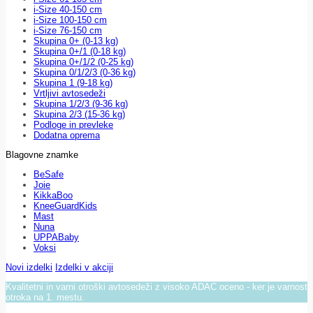
i-Size 40-150 cm
i-Size 100-150 cm
i-Size 76-150 cm
Skupina 0+ (0-13 kg)
Skupina 0+/1 (0-18 kg)
Skupina 0+/1/2 (0-25 kg)
Skupina 0/1/2/3 (0-36 kg)
Skupina 1 (9-18 kg)
Vrtljivi avtosedeži
Skupina 1/2/3 (9-36 kg)
Skupina 2/3 (15-36 kg)
Podloge in prevleke
Dodatna oprema
Blagovne znamke
BeSafe
Joie
KikkaBoo
KneeGuardKids
Mast
Nuna
UPPABaby
Voksi
Novi izdelki
Izdelki v akciji
Kvalitetni in varni otroški avtosedeži z visoko ADAC oceno - ker je varnost
otroka na 1. mestu.