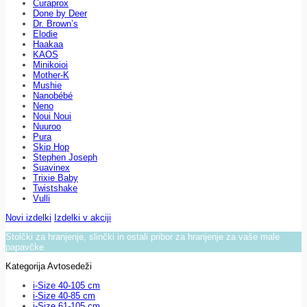
Curaprox
Done by Deer
Dr. Brown’s
Elodie
Haakaa
KAOS
Minikoioi
Mother-K
Mushie
Nanobébé
Neno
Noui Noui
Nuuroo
Pura
Skip Hop
Stephen Joseph
Suavinex
Trixie Baby
Twistshake
Vulli
Novi izdelki
Izdelki v akciji
Stolčki za hranjenje, slinčki in ostali pribor za hranjenje za vaše male
papavčke.
Kategorija Avtosedeži
i-Size 40-105 cm
i-Size 40-85 cm
i-Size 61-105 cm