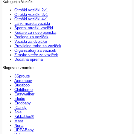
Kategorija Vozički
Otroški vozički 2v1
Otroški vozički 3v1
Otroški vozički 4v1
Lahki marela vozički
Športni otroški vozički
Košare za novorojenčka
Podloge za voziček
Vozički za dvojčke
Previjalne torbe za voziček
Organizatorji za voziček
Zimske vreče za voziček
Dodatna oprema
Blagovne znamke
3Sprouts
Aeromoov
Bugaboo
Childhome
Easywalker
Elodie
Ergobaby
ICandy
Joie
KikkaBoo®
Mast
Nuna
UPPABaby