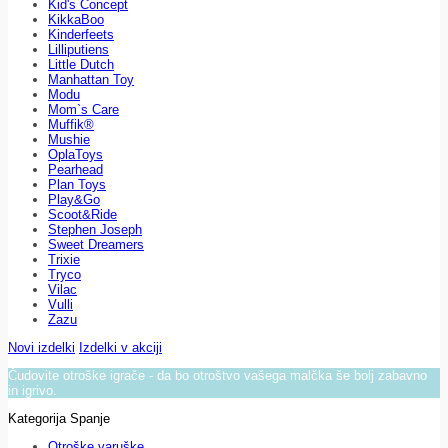
Kid's Concept
KikkaBoo
Kinderfeets
Lilliputiens
Little Dutch
Manhattan Toy
Modu
Mom`s Care
Muffik®
Mushie
OplaToys
Pearhead
Plan Toys
Play&Go
Scoot&Ride
Stephen Joseph
Sweet Dreamers
Trixie
Tryco
Vilac
Vulli
Zazu
Novi izdelki
Izdelki v akciji
Čudovite otroške igrače - da bo otroštvo vašega malčka še bolj zabavno
in igrivo.
Kategorija Spanje
Otroške varuške