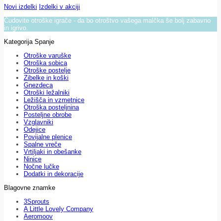
Novi izdelki
Izdelki v akciji
Čudovite otroške igrače - da bo otroštvo vašega malčka še bolj zabavno
in igrivo.
Kategorija Spanje
Otroške varuške
Otroška sobica
Otroške postelje
Zibelke in koški
Gnezdeca
Otroški ležalniki
Ležišča in vzmetnice
Otroška posteljnina
Posteljne obrobe
Vzglavniki
Odejice
Povijalne plenice
Spalne vreče
Vrtiljaki in obešanke
Ninice
Nočne lučke
Dodatki in dekoracije
Blagovne znamke
3Sprouts
A Little Lovely Company
Aeromoov