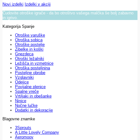
Novi izdelki
Izdelki v akciji
Čudovite otroške igrače - da bo otroštvo vašega malčka še bolj zabavno
in igrivo.
Kategorija Spanje
Otroške varuške
Otroška sobica
Otroške postelje
Zibelke in koški
Gnezdeca
Otroški ležalniki
Ležišča in vzmetnice
Otroška posteljnina
Posteljne obrobe
Vzglavniki
Odejice
Povijalne plenice
Spalne vreče
Vrtiljaki in obešanke
Ninice
Nočne lučke
Dodatki in dekoracije
Blagovne znamke
3Sprouts
A Little Lovely Company
Aeromoov