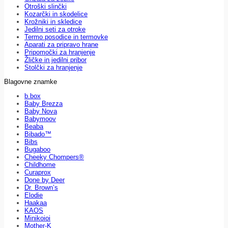
Otroški slinčki
Kozarčki in skodelice
Krožniki in skledice
Jedilni seti za otroke
Termo posodice in termovke
Aparati za pripravo hrane
Pripomočki za hranjenje
Žličke in jedilni pribor
Stolčki za hranjenje
Blagovne znamke
b.box
Baby Brezza
Baby Nova
Babymoov
Beaba
Bibado™
Bibs
Bugaboo
Cheeky Chompers®
Childhome
Curaprox
Done by Deer
Dr. Brown’s
Elodie
Haakaa
KAOS
Minikoioi
Mother-K