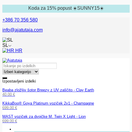
Koda za 15% popust ☀️SUNNY15☀️
+386 70 356 580
info@ajatutaja.com
SL
HR
Izpostavljeni izdelki
Beaba zložljiv šotor Breezy z UV zaščito - Clay Earth
40.00
€
KikkaBoo® Goya Platinum voziček 2v1 - Champagne
699.00
€
MAST voziček za dvojčke M. Twin X Light - Lion
699.00
€