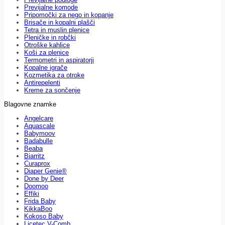
Previjalne komode
Pripomočki za nego in kopanje
Brisače in kopalni plašči
Tetra in muslin plenice
Pleničke in robčki
Otroške kahlice
Koši za plenice
Termometri in aspiratorji
Kopalne igrače
Kozmetika za otroke
Antirepelenti
Kreme za sončenje
Blagovne znamke
Angelcare
Aquascale
Babymoov
Badabulle
Beaba
Biarritz
Curaprox
Diaper Genie®
Done by Deer
Doomoo
Effiki
Frida Baby
KikkaBoo
Kokoso Baby
Licetec V-Comb