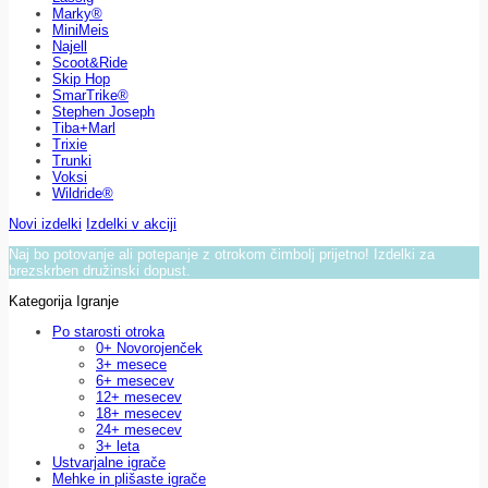
Marky®
MiniMeis
Najell
Scoot&Ride
Skip Hop
SmarTrike®
Stephen Joseph
Tiba+Marl
Trixie
Trunki
Voksi
Wildride®
Novi izdelki
Izdelki v akciji
Naj bo potovanje ali potepanje z otrokom čimbolj prijetno! Izdelki za
brezskrben družinski dopust.
Kategorija Igranje
Po starosti otroka
0+ Novorojenček
3+ mesece
6+ mesecev
12+ mesecev
18+ mesecev
24+ mesecev
3+ leta
Ustvarjalne igrače
Mehke in plišaste igrače