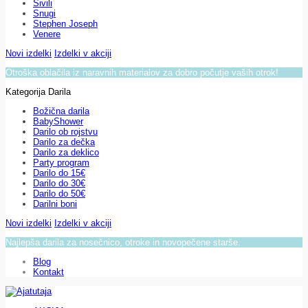
Sivili
Snugi
Stephen Joseph
Venere
Novi izdelki
Izdelki v akciji
Otroška oblačila iz naravnih materialov za dobro počutje vaših otrok!
Kategorija Darila
Božična darila
BabyShower
Darilo ob rojstvu
Darilo za dečka
Darilo za deklico
Party program
Darilo do 15€
Darilo do 30€
Darilo do 50€
Darilni boni
Novi izdelki
Izdelki v akciji
Najlepša darila za nosečnico, otroke in novopečene starše.
Blog
Kontakt