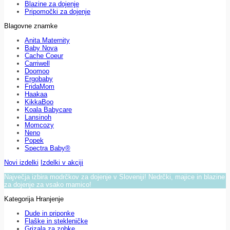
Blazine za dojenje
Pripomočki za dojenje
Blagovne znamke
Anita Maternity
Baby Nova
Cache Coeur
Carriwell
Doomoo
Ergobaby
FridaMom
Haakaa
KikkaBoo
Koala Babycare
Lansinoh
Momcozy
Neno
Popek
Spectra Baby®
Novi izdelki
Izdelki v akciji
Največja izbira modrčkov za dojenje v Sloveniji! Nedrčki, majice in blazine
za dojenje za vsako mamico!
Kategorija Hranjenje
Dude in priponke
Flaške in stekleničke
Grizala za zobke