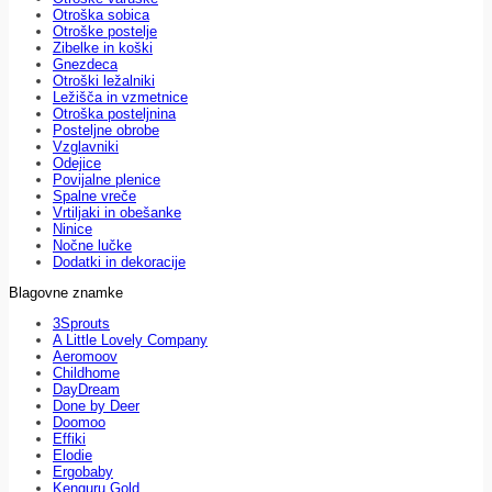
Otroška sobica
Otroške postelje
Zibelke in koški
Gnezdeca
Otroški ležalniki
Ležišča in vzmetnice
Otroška posteljnina
Posteljne obrobe
Vzglavniki
Odejice
Povijalne plenice
Spalne vreče
Vrtiljaki in obešanke
Ninice
Nočne lučke
Dodatki in dekoracije
Blagovne znamke
3Sprouts
A Little Lovely Company
Aeromoov
Childhome
DayDream
Done by Deer
Doomoo
Effiki
Elodie
Ergobaby
Kenguru Gold