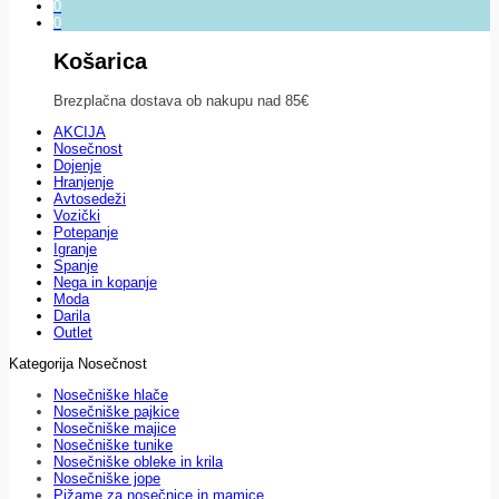
0
0
Košarica
Brezplačna dostava ob nakupu nad 85€
AKCIJA
Nosečnost
Dojenje
Hranjenje
Avtosedeži
Vozički
Potepanje
Igranje
Spanje
Nega in kopanje
Moda
Darila
Outlet
Kategorija Nosečnost
Nosečniške hlače
Nosečniške pajkice
Nosečniške majice
Nosečniške tunike
Nosečniške obleke in krila
Nosečniške jope
Pižame za nosečnice in mamice