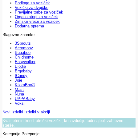
Podloge za voziček
Vozički za dvojčke
Previjalne torbe za voziček
Organizatorji za voziček
Zimske vreče za voziček
Dodatna oprema
Blagovne znamke
3Sprouts
Aeromoov
Bugaboo
Childhome
Easywalker
Elodie
Ergobaby
ICandy
Joie
KikkaBoo®
Mast
Nuna
UPPABaby
Voksi
Novi izdelki
Izdelki v akciji
Kvalitetni in trendi otroški vozički, ki navdušijo tudi najbolj zahtevne
starše.
Kategorija Potepanje