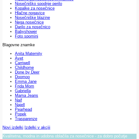
Nosečniško spodnje perilo
Kopalke za nosečnice
Hlačne nogavice
Nosečniške blazine
Nega nosečnice
Darilo za nosečnico
Babyshower
Foto spomini
Blagovne znamke
Anita Maternity
Avet
Carriwell
Childhome
Done by Deer
Doomoo
Emma Jane
Frida Mom
Gabriella
Mama Jeans
Naif
Najell
Pearhead
Popek
Trasparenze
Novi izdelki
Izdelki v akciji
Kvalitetna, modna in udobna oblačila za nosečnice - za dobro počutje