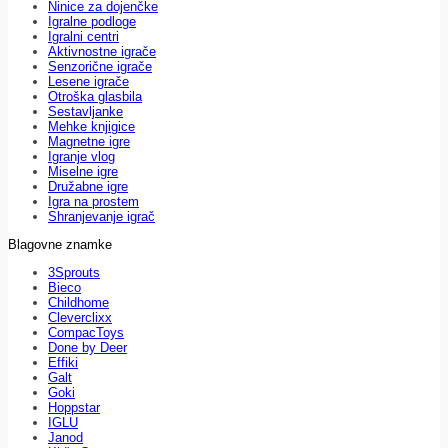
Ninice za dojenčke
Igralne podloge
Igralni centri
Aktivnostne igrače
Senzorične igrače
Lesene igrače
Otroška glasbila
Sestavljanke
Mehke knjigice
Magnetne igre
Igranje vlog
Miselne igre
Družabne igre
Igra na prostem
Shranjevanje igrač
Blagovne znamke
3Sprouts
Bieco
Childhome
Cleverclixx
CompacToys
Done by Deer
Effiki
Galt
Goki
Hoppstar
IGLU
Janod