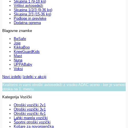
Skupina 1 (9-18 kg)
Vrtljivi avtosedeži
Skupina 1/2/3 (9-36 kg)
Skupina 2/3 (15-36 kg)
Podloge in prevleke
Dodatna oprema
Blagovne znamke
BeSafe
Joie
KikkaBoo
KneeGuardKids
Mast
Nuna
UPPABaby
Voksi
Novi izdelki
Izdelki v akciji
Kvalitetni in varni otroški avtosedeži z visoko ADAC oceno - ker je varnost
otroka na 1. mestu.
Kategorija Vozički
Otroški vozički 2v1
Otroški vozički 3v1
Otroški vozički 4v1
Lahki marela vozički
Športni otroški vozički
Košare za novorojenčka