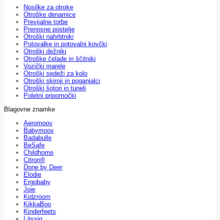
Nosilke za otroke
Otroške denarnice
Previjalne torbe
Prenosne postelje
Otroški nahrbtniki
Potovalke in potovalni kovčki
Otroški dežniki
Otroške čelade in ščitniki
Vozički marele
Otroški sedeži za kolo
Otroški skiroji in poganjalci
Otroški šotori in tuneli
Poletni pripomočki
Blagovne znamke
Aeromoov
Babymoov
Badabulle
BeSafe
Childhome
Citron®
Done by Deer
Elodie
Ergobaby
Joie
Kidzroom
KikkaBoo
Kinderfeets
Lässig