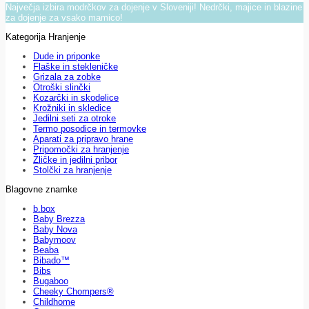
Največja izbira modrčkov za dojenje v Sloveniji! Nedrčki, majice in blazine
za dojenje za vsako mamico!
Kategorija Hranjenje
Dude in priponke
Flaške in stekleničke
Grizala za zobke
Otroški slinčki
Kozarčki in skodelice
Krožniki in skledice
Jedilni seti za otroke
Termo posodice in termovke
Aparati za pripravo hrane
Pripomočki za hranjenje
Žličke in jedilni pribor
Stolčki za hranjenje
Blagovne znamke
b.box
Baby Brezza
Baby Nova
Babymoov
Beaba
Bibado™
Bibs
Bugaboo
Cheeky Chompers®
Childhome