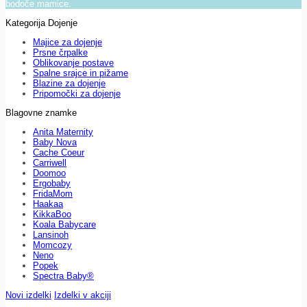
bodoče mamice.
Kategorija Dojenje
Majice za dojenje
Prsne črpalke
Oblikovanje postave
Spalne srajce in pižame
Blazine za dojenje
Pripomočki za dojenje
Blagovne znamke
Anita Maternity
Baby Nova
Cache Coeur
Carriwell
Doomoo
Ergobaby
FridaMom
Haakaa
KikkaBoo
Koala Babycare
Lansinoh
Momcozy
Neno
Popek
Spectra Baby®
Novi izdelki
Izdelki v akciji