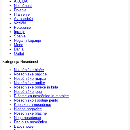
AKCIJA
Nosečnost
Dojenje
Hranjenje
Avtosedeži
Vozički
Potepanje
Igranje
Spanje
Nega in kopanje
Moda
Darila
Outlet
Kategorija Nosečnost
Nosečniške hlače
Nosečniške pajkice
Nosečniške majice
Nosečniške tunike
Nosečniške obleke in krila
Nosečniške jope
Pižame za nosečnice in mamice
Nosečniško spodnje perilo
Kopalke za nosečnice
Hlačne nogavice
Nosečniške blazine
Nega nosečnice
Darilo za nosečnico
Babyshower