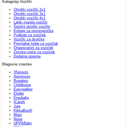
Kategorija Vozički
Otroški vozički 2v1
Otroški vozički 3v1
Otroški vozički 4v1
Lahki marela vozički
Športni otroški vozički
Košare za novorojenčka
Podloge za voziček
Vozički za dvojčke
Previjalne torbe za voziček
Organizatorji za voziček
Zimske vreče za voziček
Dodatna oprema
Blagovne znamke
3Sprouts
Aeromoov
Bugaboo
Childhome
Easywalker
Elodie
Ergobaby
ICandy
Joie
KikkaBoo®
Mast
Nuna
UPPABaby