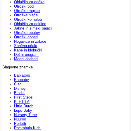
Oblačila za dečka
Otroški bodi
Otroške majice
Otroške hlače
Otroški kompleti
Oblačila za deklico
Jakne in zimski pajaci
Otroška obutev
Otroški copati
Nogavice in žabice
Sončna očala
Kape in klobučki
Dežni program
Modni dodatki
Blagovne znamke
Babiators
Baobaby
Clar
Disney
Elodie
First Steps
Ki ET LA
Little Dutch
Lupo Baby
Nursery Time
Nuuroo
Perletti
Rockahula Kids