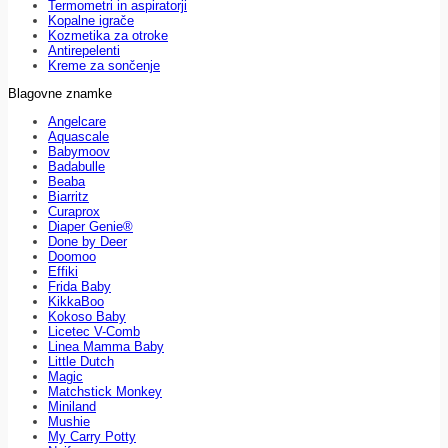
Termometri in aspiratorji
Kopalne igrače
Kozmetika za otroke
Antirepelenti
Kreme za sončenje
Blagovne znamke
Angelcare
Aquascale
Babymoov
Badabulle
Beaba
Biarritz
Curaprox
Diaper Genie®
Done by Deer
Doomoo
Effiki
Frida Baby
KikkaBoo
Kokoso Baby
Licetec V-Comb
Linea Mamma Baby
Little Dutch
Magic
Matchstick Monkey
Miniland
Mushie
My Carry Potty