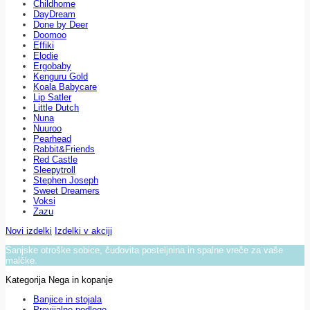
Childhome
DayDream
Done by Deer
Doomoo
Effiki
Elodie
Ergobaby
Kenguru Gold
Koala Babycare
Lip Satler
Little Dutch
Nuna
Nuuroo
Pearhead
Rabbit&Friends
Red Castle
Sleepytroll
Stephen Joseph
Sweet Dreamers
Voksi
Zazu
Novi izdelki
Izdelki v akciji
Sanjske otroške sobice, čudovita posteljnina in spalne vreče za vaše
malčke.
Kategorija Nega in kopanje
Banjice in stojala
Previjalne podloge