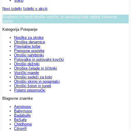
Voksi
Novi izdelki
Izdelki v akciji
Kvalitetni in trendi otroški vozički, ki navdušijo tudi najbolj zahtevne
starše.
Kategorija Potepanje
Nosilke za otroke
Otroške denarnice
Previjalne torbe
Prenosne postelje
Otroški nahrbtniki
Potovalke in potovalni kovčki
Otroški dežniki
Otroške čelade in ščitniki
Vozički marele
Otroški sedeži za kolo
Otroški skiroji in poganjalci
Otroški šotori in tuneli
Poletni pripomočki
Blagovne znamke
Aeromoov
Babymoov
Badabulle
BeSafe
Childhome
Citron®