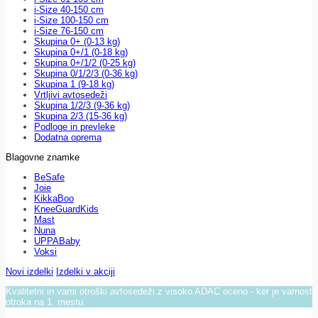
i-Size 40-150 cm
i-Size 100-150 cm
i-Size 76-150 cm
Skupina 0+ (0-13 kg)
Skupina 0+/1 (0-18 kg)
Skupina 0+/1/2 (0-25 kg)
Skupina 0/1/2/3 (0-36 kg)
Skupina 1 (9-18 kg)
Vrtljivi avtosedeži
Skupina 1/2/3 (9-36 kg)
Skupina 2/3 (15-36 kg)
Podloge in prevleke
Dodatna oprema
Blagovne znamke
BeSafe
Joie
KikkaBoo
KneeGuardKids
Mast
Nuna
UPPABaby
Voksi
Novi izdelki
Izdelki v akciji
Kvalitetni in varni otroški avtosedeži z visoko ADAC oceno - ker je varnost
otroka na 1. mestu.