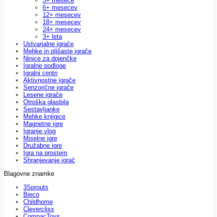
3+ mesece
6+ mesecev
12+ mesecev
18+ mesecev
24+ mesecev
3+ leta
Ustvarjalne igrače
Mehke in plišaste igrače
Ninice za dojenčke
Igralne podloge
Igralni centri
Aktivnostne igrače
Senzorične igrače
Lesene igrače
Otroška glasbila
Sestavljanke
Mehke knjigice
Magnetne igre
Igranje vlog
Miselne igre
Družabne igre
Igra na prostem
Shranjevanje igrač
Blagovne znamke
3Sprouts
Bieco
Childhome
Cleverclixx
CompacToys