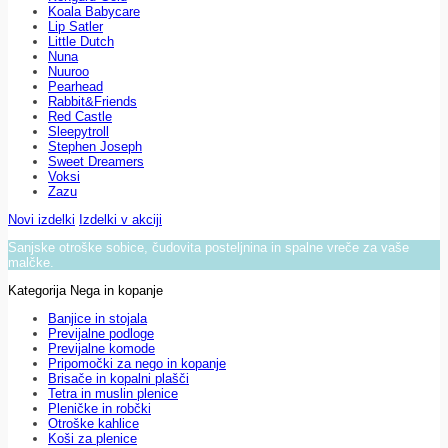
Koala Babycare
Lip Satler
Little Dutch
Nuna
Nuuroo
Pearhead
Rabbit&Friends
Red Castle
Sleepytroll
Stephen Joseph
Sweet Dreamers
Voksi
Zazu
Novi izdelki
Izdelki v akciji
Sanjske otroške sobice, čudovita posteljnina in spalne vreče za vaše
malčke.
Kategorija Nega in kopanje
Banjice in stojala
Previjalne podloge
Previjalne komode
Pripomočki za nego in kopanje
Brisače in kopalni plašči
Tetra in muslin plenice
Pleničke in robčki
Otroške kahlice
Koši za plenice