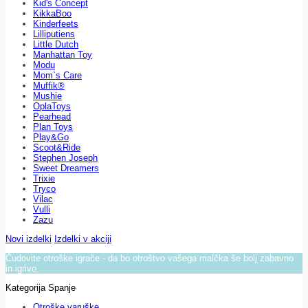
Kid's Concept
KikkaBoo
Kinderfeets
Lilliputiens
Little Dutch
Manhattan Toy
Modu
Mom`s Care
Muffik®
Mushie
OplaToys
Pearhead
Plan Toys
Play&Go
Scoot&Ride
Stephen Joseph
Sweet Dreamers
Trixie
Tryco
Vilac
Vulli
Zazu
Novi izdelki
Izdelki v akciji
Čudovite otroške igrače - da bo otroštvo vašega malčka še bolj zabavno
in igrivo.
Kategorija Spanje
Otroške varuške