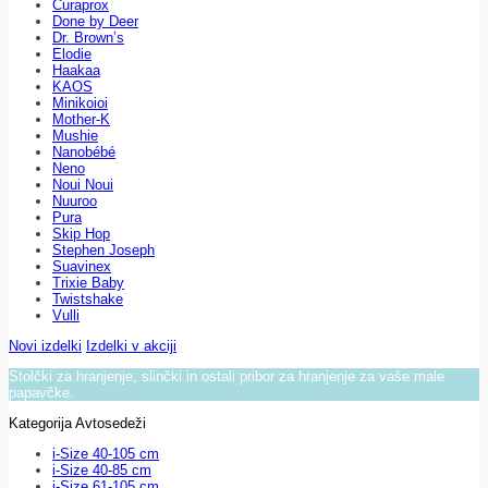
Curaprox
Done by Deer
Dr. Brown’s
Elodie
Haakaa
KAOS
Minikoioi
Mother-K
Mushie
Nanobébé
Neno
Noui Noui
Nuuroo
Pura
Skip Hop
Stephen Joseph
Suavinex
Trixie Baby
Twistshake
Vulli
Novi izdelki
Izdelki v akciji
Stolčki za hranjenje, slinčki in ostali pribor za hranjenje za vaše male
papavčke.
Kategorija Avtosedeži
i-Size 40-105 cm
i-Size 40-85 cm
i-Size 61-105 cm