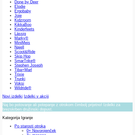
Done by Deer
Elodie
Ergobaby
Joie
Kidzroom
KikkaBoo
Kinderfeets
Lässig
Marky®
MiniMeis
Najell
Scoot&Ride
Skip Hop
SmarTrike®
Stephen Joseph
Tiba+Marl
Trixie
Trunki
Voksi
Wildride®
Novi izdelki
Izdelki v akciji
Naj bo potovanje ali potepanje z otrokom čimbolj prijetno! Izdelki za
brezskrben družinski dopust.
Kategorija Igranje
Po starosti otroka
0+ Novorojenček