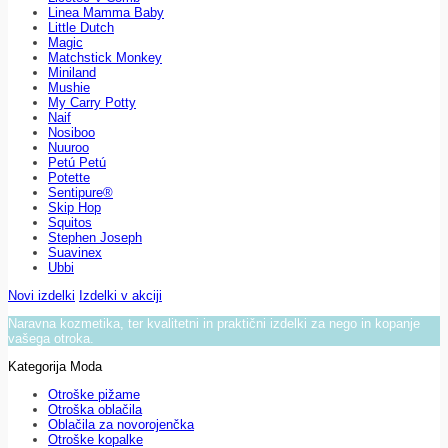
Linea Mamma Baby
Little Dutch
Magic
Matchstick Monkey
Miniland
Mushie
My Carry Potty
Naif
Nosiboo
Nuuroo
Petú Petú
Potette
Sentipure®
Skip Hop
Squitos
Stephen Joseph
Suavinex
Ubbi
Novi izdelki
Izdelki v akciji
Naravna kozmetika, ter kvalitetni in praktični izdelki za nego in kopanje
vašega otroka.
Kategorija Moda
Otroške pižame
Otroška oblačila
Oblačila za novorojenčka
Otroške kopalke