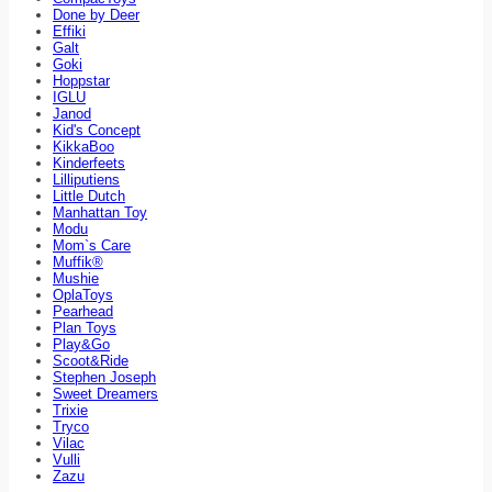
Done by Deer
Effiki
Galt
Goki
Hoppstar
IGLU
Janod
Kid's Concept
KikkaBoo
Kinderfeets
Lilliputiens
Little Dutch
Manhattan Toy
Modu
Mom`s Care
Muffik®
Mushie
OplaToys
Pearhead
Plan Toys
Play&Go
Scoot&Ride
Stephen Joseph
Sweet Dreamers
Trixie
Tryco
Vilac
Vulli
Zazu