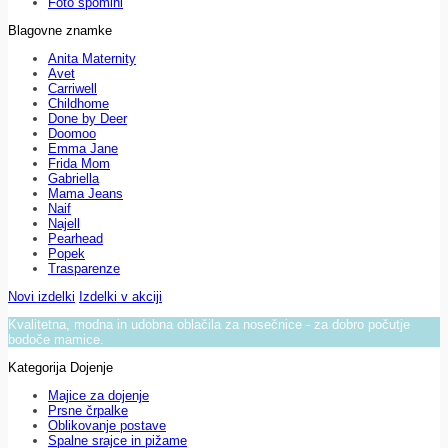
Foto spomini
Blagovne znamke
Anita Maternity
Avet
Carriwell
Childhome
Done by Deer
Doomoo
Emma Jane
Frida Mom
Gabriella
Mama Jeans
Naif
Najell
Pearhead
Popek
Trasparenze
Novi izdelki
Izdelki v akciji
Kvalitetna, modna in udobna oblačila za nosečnice - za dobro počutje
bodoče mamice.
Kategorija Dojenje
Majice za dojenje
Prsne črpalke
Oblikovanje postave
Spalne srajce in pižame