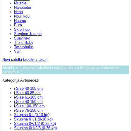
Mushie
Nanobébé
Neno
Noui Noui
Nuuroo
Pura
Skip Hop
Stephen Joseph
Suavinex
Trixie Baby
Twistshake
Vulli
Novi izdelki
Izdelki v akciji
Stolčki za hranjenje, slinčki in ostali pribor za hranjenje za vaše male
papavčke.
Kategorija Avtosedeži
i-Size 40-105 cm
i-Size 40-85 cm
i-Size 61-105 cm
i-Size 40-150 cm
i-Size 100-150 cm
i-Size 76-150 cm
Skupina 0+ (0-13 kg)
Skupina 0+/1 (0-18 kg)
Skupina 0+/1/2 (0-25 kg)
Skupina 0/1/2/3 (0-36 kg)