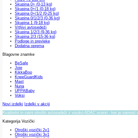
Skupina 0+ (0-13 kg)
Skupina 0+/1 (0-18 kg)
Skupina 0+/1/2 (0-25 kg)
Skupina 0/1/2/3 (0-36 kg)
Skupina 1 (9-18 kg)
Vrtljivi avtosedeži
Skupina 1/2/3 (9-36 kg)
Skupina 2/3 (15-36 kg)
Podloge in prevleke
Dodatna oprema
Blagovne znamke
BeSafe
Joie
KikkaBoo
KneeGuardKids
Mast
Nuna
UPPABaby
Voksi
Novi izdelki
Izdelki v akciji
Kvalitetni in varni otroški avtosedeži z visoko ADAC oceno - ker je varnost 
Kategorija Vozički
Otroški vozički 2v1
Otroški vozički 3v1