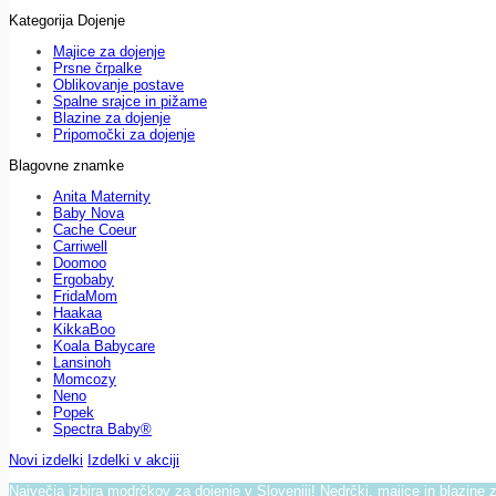
Kategorija Dojenje
Majice za dojenje
Prsne črpalke
Oblikovanje postave
Spalne srajce in pižame
Blazine za dojenje
Pripomočki za dojenje
Blagovne znamke
Anita Maternity
Baby Nova
Cache Coeur
Carriwell
Doomoo
Ergobaby
FridaMom
Haakaa
KikkaBoo
Koala Babycare
Lansinoh
Momcozy
Neno
Popek
Spectra Baby®
Novi izdelki
Izdelki v akciji
Največja izbira modrčkov za dojenje v Sloveniji! Nedrčki, majice in blazine