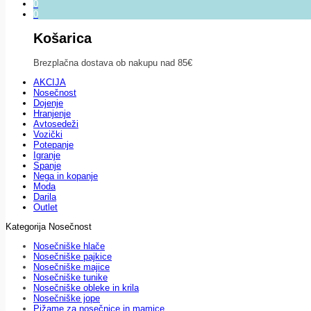
0
0
Košarica
Brezplačna dostava ob nakupu nad 85€
AKCIJA
Nosečnost
Dojenje
Hranjenje
Avtosedeži
Vozički
Potepanje
Igranje
Spanje
Nega in kopanje
Moda
Darila
Outlet
Kategorija Nosečnost
Nosečniške hlače
Nosečniške pajkice
Nosečniške majice
Nosečniške tunike
Nosečniške obleke in krila
Nosečniške jope
Pižame za nosečnice in mamice