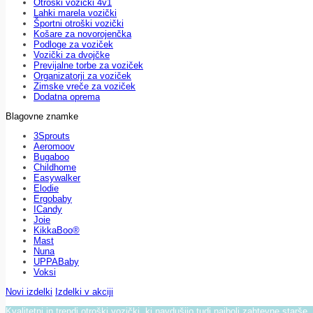
Otroški vozički 4v1
Lahki marela vozički
Športni otroški vozički
Košare za novorojenčka
Podloge za voziček
Vozički za dvojčke
Previjalne torbe za voziček
Organizatorji za voziček
Zimske vreče za voziček
Dodatna oprema
Blagovne znamke
3Sprouts
Aeromoov
Bugaboo
Childhome
Easywalker
Elodie
Ergobaby
ICandy
Joie
KikkaBoo®
Mast
Nuna
UPPABaby
Voksi
Novi izdelki
Izdelki v akciji
Kvalitetni in trendi otroški vozički, ki navdušijo tudi najbolj zahtevne starše.