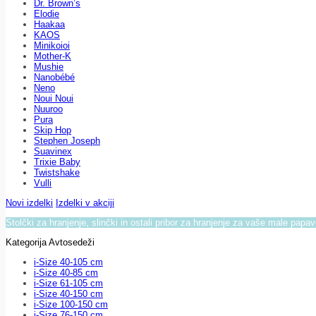
Dr. Brown’s
Elodie
Haakaa
KAOS
Minikoioi
Mother-K
Mushie
Nanobébé
Neno
Noui Noui
Nuuroo
Pura
Skip Hop
Stephen Joseph
Suavinex
Trixie Baby
Twistshake
Vulli
Novi izdelki
Izdelki v akciji
Stolčki za hranjenje, slinčki in ostali pribor za hranjenje za vaše male papa
Kategorija Avtosedeži
i-Size 40-105 cm
i-Size 40-85 cm
i-Size 61-105 cm
i-Size 40-150 cm
i-Size 100-150 cm
i-Size 76-150 cm