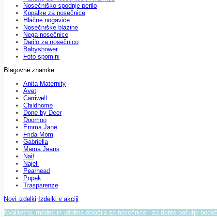
Nosečniško spodnje perilo
Kopalke za nosečnice
Hlačne nogavice
Nosečniške blazine
Nega nosečnice
Darilo za nosečnico
Babyshower
Foto spomini
Blagovne znamke
Anita Maternity
Avet
Carriwell
Childhome
Done by Deer
Doomoo
Emma Jane
Frida Mom
Gabriella
Mama Jeans
Naif
Najell
Pearhead
Popek
Trasparenze
Novi izdelki
Izdelki v akciji
Kvalitetna, modna in udobna oblačila za nosečnice - za dobro počutje bod