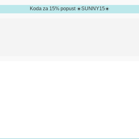
Koda za 15% popust ☀️SUNNY15☀️