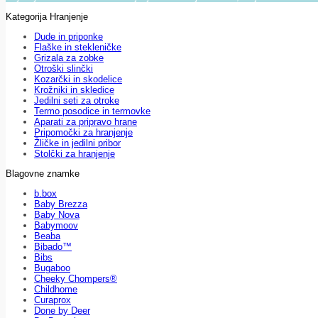
Kategorija Hranjenje
Dude in priponke
Flaške in stekleničke
Grizala za zobke
Otroški slinčki
Kozarčki in skodelice
Krožniki in skledice
Jedilni seti za otroke
Termo posodice in termovke
Aparati za pripravo hrane
Pripomočki za hranjenje
Žličke in jedilni pribor
Stolčki za hranjenje
Blagovne znamke
b.box
Baby Brezza
Baby Nova
Babymoov
Beaba
Bibado™
Bibs
Bugaboo
Cheeky Chompers®
Childhome
Curaprox
Done by Deer