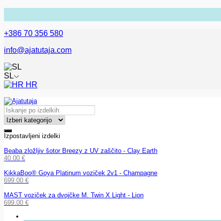
+386 70 356 580
info@ajatutaja.com
SL
HR
Izpostavljeni izdelki
Beaba zložljiv šotor Breezy z UV zaščito - Clay Earth
40.00
€
KikkaBoo® Goya Platinum voziček 2v1 - Champagne
699.00
€
MAST voziček za dvojčke M. Twin X Light - Lion
699.00
€