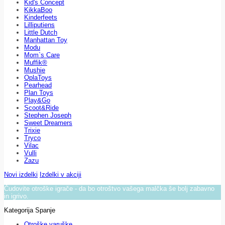
Kid's Concept
KikkaBoo
Kinderfeets
Lilliputiens
Little Dutch
Manhattan Toy
Modu
Mom`s Care
Muffik®
Mushie
OplaToys
Pearhead
Plan Toys
Play&Go
Scoot&Ride
Stephen Joseph
Sweet Dreamers
Trixie
Tryco
Vilac
Vulli
Zazu
Novi izdelki
Izdelki v akciji
Čudovite otroške igrače - da bo otroštvo vašega malčka še bolj zabavno
in igrivo.
Kategorija Spanje
Otroške varuške