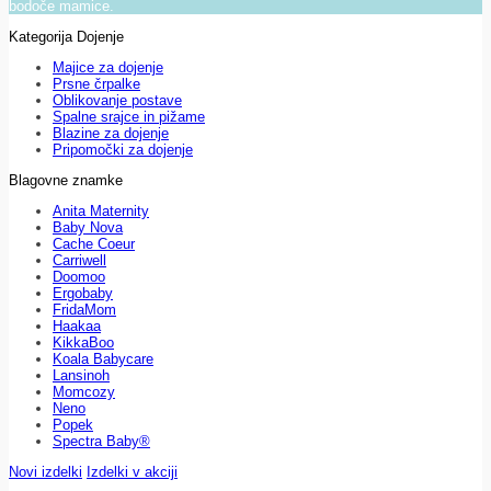
bodoče mamice.
Kategorija Dojenje
Majice za dojenje
Prsne črpalke
Oblikovanje postave
Spalne srajce in pižame
Blazine za dojenje
Pripomočki za dojenje
Blagovne znamke
Anita Maternity
Baby Nova
Cache Coeur
Carriwell
Doomoo
Ergobaby
FridaMom
Haakaa
KikkaBoo
Koala Babycare
Lansinoh
Momcozy
Neno
Popek
Spectra Baby®
Novi izdelki
Izdelki v akciji