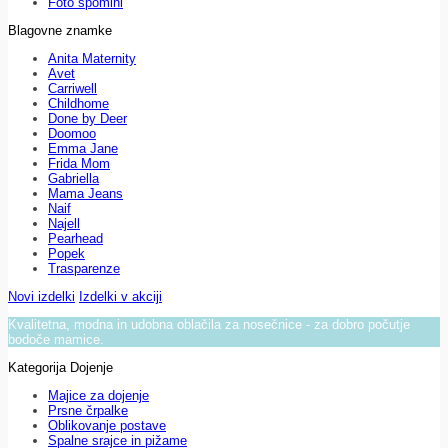
Foto spomini
Blagovne znamke
Anita Maternity
Avet
Carriwell
Childhome
Done by Deer
Doomoo
Emma Jane
Frida Mom
Gabriella
Mama Jeans
Naif
Najell
Pearhead
Popek
Trasparenze
Novi izdelki
Izdelki v akciji
Kvalitetna, modna in udobna oblačila za nosečnice - za dobro počutje
bodoče mamice.
Kategorija Dojenje
Majice za dojenje
Prsne črpalke
Oblikovanje postave
Spalne srajce in pižame