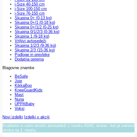
i-Size 40-150 cm
i-Size 100-150 cm
i-Size 76-150 cm
Skupina 0+ (0-13 kg)
Skupina 0+/1 (0-18 kg)
Skupina 0+/1/2 (0-25 kg)
Skupina 0/1/2/3 (0-36 kg)
Skupina 1 (9-18 kg)
Vrtljivi avtosedeži
Skupina 1/2/3 (9-36 kg)
Skupina 2/3 (15-36 kg)
Podloge in prevleke
Dodatna oprema
Blagovne znamke
BeSafe
Joie
KikkaBoo
KneeGuardKids
Mast
Nuna
UPPABaby
Voksi
Novi izdelki
Izdelki v akciji
Kvalitetni in varni otroški avtosedeži z visoko ADAC oceno - ker je varnost
otroka na 1. mestu.