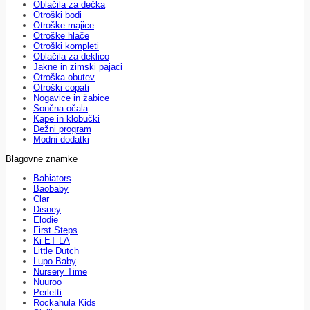
Oblačila za dečka
Otroški bodi
Otroške majice
Otroške hlače
Otroški kompleti
Oblačila za deklico
Jakne in zimski pajaci
Otroška obutev
Otroški copati
Nogavice in žabice
Sončna očala
Kape in klobučki
Dežni program
Modni dodatki
Blagovne znamke
Babiators
Baobaby
Clar
Disney
Elodie
First Steps
Ki ET LA
Little Dutch
Lupo Baby
Nursery Time
Nuuroo
Perletti
Rockahula Kids