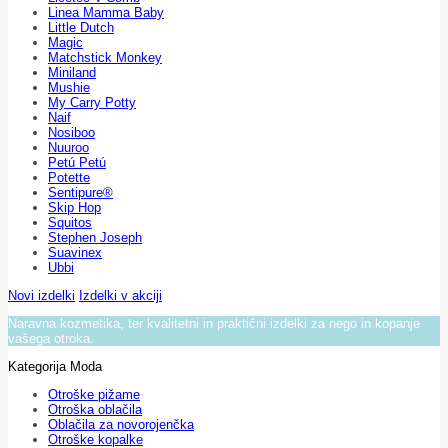
Linea Mamma Baby
Little Dutch
Magic
Matchstick Monkey
Miniland
Mushie
My Carry Potty
Naif
Nosiboo
Nuuroo
Petú Petú
Potette
Sentipure®
Skip Hop
Squitos
Stephen Joseph
Suavinex
Ubbi
Novi izdelki
Izdelki v akciji
Naravna kozmetika, ter kvalitetni in praktični izdelki za nego in kopanje
vašega otroka.
Kategorija Moda
Otroške pižame
Otroška oblačila
Oblačila za novorojenčka
Otroške kopalke