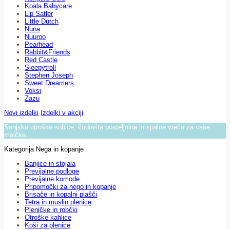
Koala Babycare
Lip Satler
Little Dutch
Nuna
Nuuroo
Pearhead
Rabbit&Friends
Red Castle
Sleepytroll
Stephen Joseph
Sweet Dreamers
Voksi
Zazu
Novi izdelki
Izdelki v akciji
Sanjske otroške sobice, čudovita posteljnina in spalne vreče za vaše
malčke.
Kategorija Nega in kopanje
Banjice in stojala
Previjalne podloge
Previjalne komode
Pripomočki za nego in kopanje
Brisače in kopalni plašči
Tetra in muslin plenice
Pleničke in robčki
Otroške kahlice
Koši za plenice