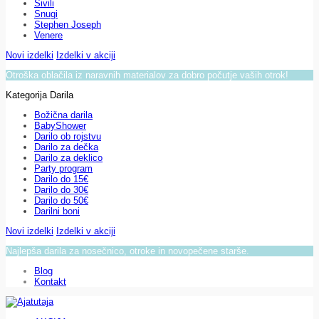
Sivili
Snugi
Stephen Joseph
Venere
Novi izdelki
Izdelki v akciji
Otroška oblačila iz naravnih materialov za dobro počutje vaših otrok!
Kategorija Darila
Božična darila
BabyShower
Darilo ob rojstvu
Darilo za dečka
Darilo za deklico
Party program
Darilo do 15€
Darilo do 30€
Darilo do 50€
Darilni boni
Novi izdelki
Izdelki v akciji
Najlepša darila za nosečnico, otroke in novopečene starše.
Blog
Kontakt