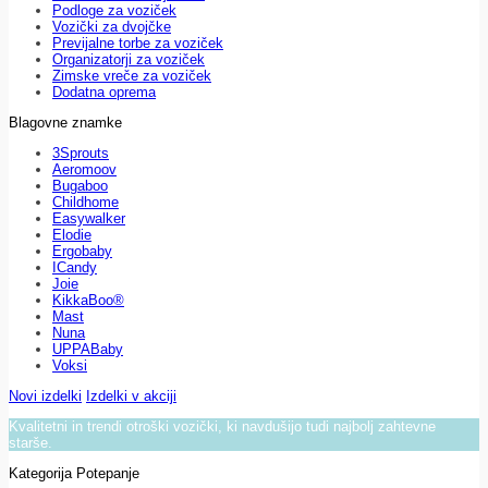
Podloge za voziček
Vozički za dvojčke
Previjalne torbe za voziček
Organizatorji za voziček
Zimske vreče za voziček
Dodatna oprema
Blagovne znamke
3Sprouts
Aeromoov
Bugaboo
Childhome
Easywalker
Elodie
Ergobaby
ICandy
Joie
KikkaBoo®
Mast
Nuna
UPPABaby
Voksi
Novi izdelki
Izdelki v akciji
Kvalitetni in trendi otroški vozički, ki navdušijo tudi najbolj zahtevne
starše.
Kategorija Potepanje