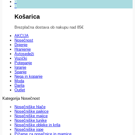
0
0
Košarica
Brezplačna dostava ob nakupu nad 85€
AKCIJA
Nosečnost
Dojenje
Hranjenje
Avtosedeži
Vozički
Potepanje
Igranje
Spanje
Nega in kopanje
Moda
Darila
Outlet
Kategorija Nosečnost
Nosečniške hlače
Nosečniške pajkice
Nosečniške majice
Nosečniške tunike
Nosečniške obleke in krila
Nosečniške jope
Pižame za nosečnice in mamice