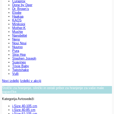
Curaprox
Done by Deer
Dr. Brown’s
Elodie
Haakaa
KAOS
Minikoioi
Mother-K
Mushie
Nanobébé
Neno
Noui Noui
Nuuroo
Pura
Skip Hop
Stephen Joseph
Suavinex
Trixie Baby
Twistshake
Vulli
Novi izdelki
Izdelki v akciji
Stolčki za hranjenje, slinčki in ostali pribor za hranjenje za vaše male
papavčke.
Kategorija Avtosedeži
i-Size 40-105 cm
i-Size 40-85 cm
i-Size 61-105 cm