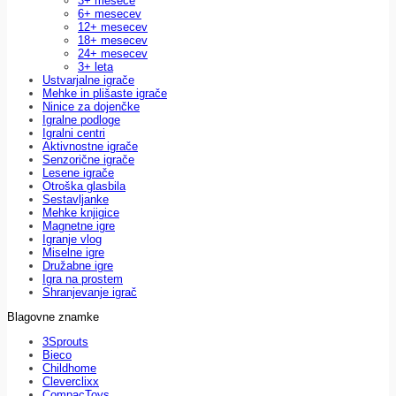
3+ mesece
6+ mesecev
12+ mesecev
18+ mesecev
24+ mesecev
3+ leta
Ustvarjalne igrače
Mehke in plišaste igrače
Ninice za dojenčke
Igralne podloge
Igralni centri
Aktivnostne igrače
Senzorične igrače
Lesene igrače
Otroška glasbila
Sestavljanke
Mehke knjigice
Magnetne igre
Igranje vlog
Miselne igre
Družabne igre
Igra na prostem
Shranjevanje igrač
Blagovne znamke
3Sprouts
Bieco
Childhome
Cleverclixx
CompacToys