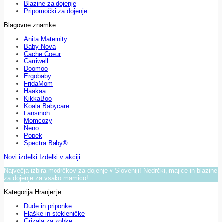
Blazine za dojenje
Pripomočki za dojenje
Blagovne znamke
Anita Maternity
Baby Nova
Cache Coeur
Carriwell
Doomoo
Ergobaby
FridaMom
Haakaa
KikkaBoo
Koala Babycare
Lansinoh
Momcozy
Neno
Popek
Spectra Baby®
Novi izdelki
Izdelki v akciji
Največja izbira modrčkov za dojenje v Sloveniji! Nedrčki, majice in blazine
za dojenje za vsako mamico!
Kategorija Hranjenje
Dude in priponke
Flaške in stekleničke
Grizala za zobke