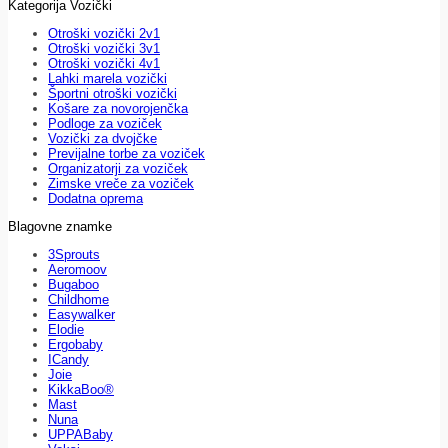
Kategorija Vozički
Otroški vozički 2v1
Otroški vozički 3v1
Otroški vozički 4v1
Lahki marela vozički
Športni otroški vozički
Košare za novorojenčka
Podloge za voziček
Vozički za dvojčke
Previjalne torbe za voziček
Organizatorji za voziček
Zimske vreče za voziček
Dodatna oprema
Blagovne znamke
3Sprouts
Aeromoov
Bugaboo
Childhome
Easywalker
Elodie
Ergobaby
ICandy
Joie
KikkaBoo®
Mast
Nuna
UPPABaby