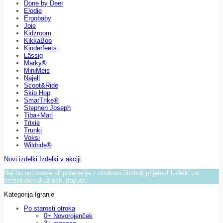
Done by Deer
Elodie
Ergobaby
Joie
Kidzroom
KikkaBoo
Kinderfeets
Lässig
Marky®
MiniMeis
Najell
Scoot&Ride
Skip Hop
SmarTrike®
Stephen Joseph
Tiba+Marl
Trixie
Trunki
Voksi
Wildride®
Novi izdelki
Izdelki v akciji
Naj bo potovanje ali potepanje z otrokom čimbolj prijetno! Izdelki za
brezskrben družinski dopust.
Kategorija Igranje
Po starosti otroka
0+ Novorojenček