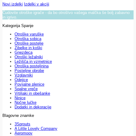
Novi izdelki
Izdelki v akciji
Čudovite otroške igrače - da bo otroštvo vašega malčka še bolj zabavno
in igrivo.
Kategorija Spanje
Otroške varuške
Otroška sobica
Otroške postelje
Zibelke in koški
Gnezdeca
Otroški ležalniki
Ležišča in vzmetnice
Otroška posteljnina
Posteljne obrobe
Vzglavniki
Odejice
Povijalne plenice
Spalne vreče
Vrtiljaki in obešanke
Ninice
Nočne lučke
Dodatki in dekoracije
Blagovne znamke
3Sprouts
A Little Lovely Company
Aeromoov