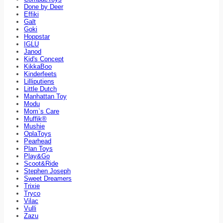
Done by Deer
Effiki
Galt
Goki
Hoppstar
IGLU
Janod
Kid's Concept
KikkaBoo
Kinderfeets
Lilliputiens
Little Dutch
Manhattan Toy
Modu
Mom`s Care
Muffik®
Mushie
OplaToys
Pearhead
Plan Toys
Play&Go
Scoot&Ride
Stephen Joseph
Sweet Dreamers
Trixie
Tryco
Vilac
Vulli
Zazu