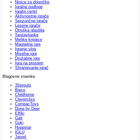
Ninice za dojenčke
Igralne podloge
Igralni centri
Aktivnostne igrače
Senzorične igrače
Lesene igrače
Otroška glasbila
Sestavljanke
Mehke knjigice
Magnetne igre
Igranje vlog
Miselne igre
Družabne igre
Igra na prostem
Shranjevanje igrač
Blagovne znamke
3Sprouts
Bieco
Childhome
Cleverclixx
CompacToys
Done by Deer
Effiki
Galt
Goki
Hoppstar
IGLU
Janod