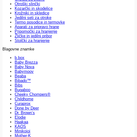
Otroški slinčki
Kozarčki in skodelice
Krožniki in skledice
Jedilni seti za otroke
Termo posodice in termovke
Aparati za pripravo hrane
Pripomočki za hranjenje
Žličke in jedilni pribor
Stolčki za hranjenje
Blagovne znamke
b.box
Baby Brezza
Baby Nova
Babymoov
Beaba
Bibado™
Bibs
Bugaboo
Cheeky Chompers®
Childhome
Curaprox
Done by Deer
Dr. Brown’s
Elodie
Haakaa
KAOS
Minikoioi
Mother-K