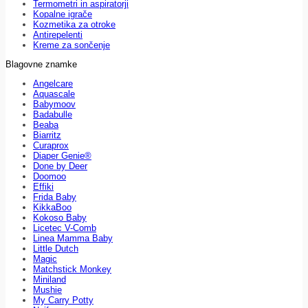
Termometri in aspiratorji
Kopalne igrače
Kozmetika za otroke
Antirepelenti
Kreme za sončenje
Blagovne znamke
Angelcare
Aquascale
Babymoov
Badabulle
Beaba
Biarritz
Curaprox
Diaper Genie®
Done by Deer
Doomoo
Effiki
Frida Baby
KikkaBoo
Kokoso Baby
Licetec V-Comb
Linea Mamma Baby
Little Dutch
Magic
Matchstick Monkey
Miniland
Mushie
My Carry Potty