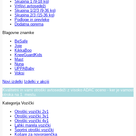
Skupina 1 (9-18 kg)
Vrtljivi avtosedeži
Skupina 1/2/3 (9-36 kg)
Skupina 2/3 (15-36 kg)
Podloge in prevleke
Dodatna oprema
Blagovne znamke
BeSafe
Joie
KikkaBoo
KneeGuardKids
Mast
Nuna
UPPABaby
Voksi
Novi izdelki
Izdelki v akciji
Kvalitetni in varni otroški avtosedeži z visoko ADAC oceno - ker je varnost
otroka na 1. mestu.
Kategorija Vozički
Otroški vozički 2v1
Otroški vozički 3v1
Otroški vozički 4v1
Lahki marela vozički
Športni otroški vozički
Košare za novorojenčka