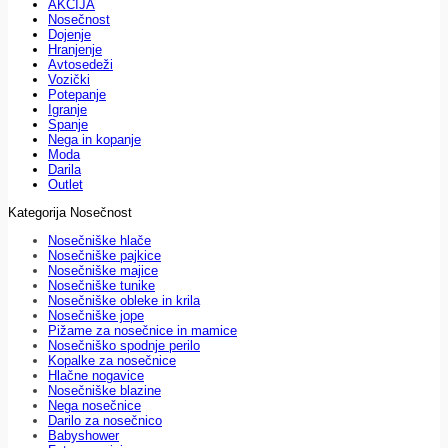
AKCIJA
Nosečnost
Dojenje
Hranjenje
Avtosedeži
Vozički
Potepanje
Igranje
Spanje
Nega in kopanje
Moda
Darila
Outlet
Kategorija Nosečnost
Nosečniške hlače
Nosečniške pajkice
Nosečniške majice
Nosečniške tunike
Nosečniške obleke in krila
Nosečniške jope
Pižame za nosečnice in mamice
Nosečniško spodnje perilo
Kopalke za nosečnice
Hlačne nogavice
Nosečniške blazine
Nega nosečnice
Darilo za nosečnico
Babyshower