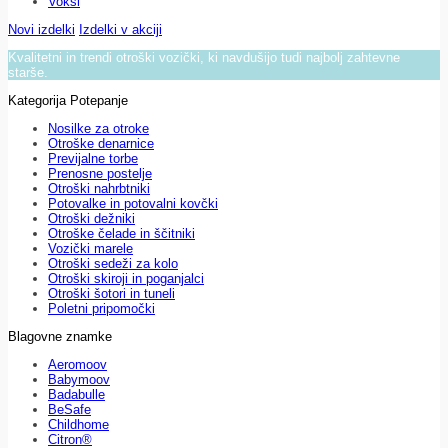
Voksi
Novi izdelki
Izdelki v akciji
Kvalitetni in trendi otroški vozički, ki navdušijo tudi najbolj zahtevne
starše.
Kategorija Potepanje
Nosilke za otroke
Otroške denarnice
Previjalne torbe
Prenosne postelje
Otroški nahrbtniki
Potovalke in potovalni kovčki
Otroški dežniki
Otroške čelade in ščitniki
Vozički marele
Otroški sedeži za kolo
Otroški skiroji in poganjalci
Otroški šotori in tuneli
Poletni pripomočki
Blagovne znamke
Aeromoov
Babymoov
Badabulle
BeSafe
Childhome
Citron®