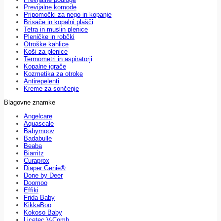
Previjalne komode
Pripomočki za nego in kopanje
Brisače in kopalni plašči
Tetra in muslin plenice
Pleničke in robčki
Otroške kahlice
Koši za plenice
Termometri in aspiratorji
Kopalne igrače
Kozmetika za otroke
Antirepelenti
Kreme za sončenje
Blagovne znamke
Angelcare
Aquascale
Babymoov
Badabulle
Beaba
Biarritz
Curaprox
Diaper Genie®
Done by Deer
Doomoo
Effiki
Frida Baby
KikkaBoo
Kokoso Baby
Licetec V-Comb