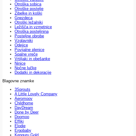
Otroška sobica
Otroške postelje
Zibelke in koški
Gnezdeca
Otroški ležalniki
Ležišča in vzmetnice
Otroška posteljnina
Posteljne obrobe
Vzglavniki
Odejice
Povijalne plenice
Spalne vreče
Vrtiljaki in obešanke
Ninice
Nočne lučke
Dodatki in dekoracije
Blagovne znamke
3Sprouts
A Little Lovely Company
Aeromoov
Childhome
DayDream
Done by Deer
Doomoo
Effiki
Elodie
Ergobaby
Kenguru Gold