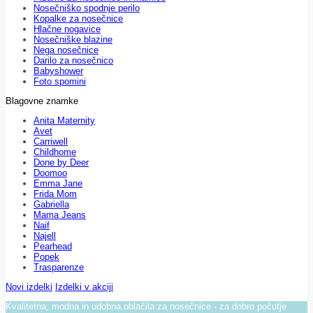
Nosečniško spodnje perilo
Kopalke za nosečnice
Hlačne nogavice
Nosečniške blazine
Nega nosečnice
Darilo za nosečnico
Babyshower
Foto spomini
Blagovne znamke
Anita Maternity
Avet
Carriwell
Childhome
Done by Deer
Doomoo
Emma Jane
Frida Mom
Gabriella
Mama Jeans
Naif
Najell
Pearhead
Popek
Trasparenze
Novi izdelki
Izdelki v akciji
Kvalitetna, modna in udobna oblačila za nosečnice - za dobro počutje