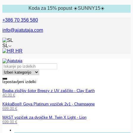
Koda za 15% popust ☀️SUNNY15☀️
+386 70 356 580
info@ajatutaja.com
SL
HR
Izpostavljeni izdelki
Beaba zložljiv šotor Breezy z UV zaščito - Clay Earth
40.00
€
KikkaBoo® Goya Platinum voziček 2v1 - Champagne
699.00
€
MAST voziček za dvojčke M. Twin X Light - Lion
699.00
€