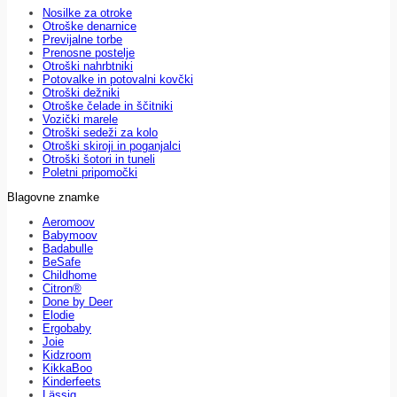
Nosilke za otroke
Otroške denarnice
Previjalne torbe
Prenosne postelje
Otroški nahrbtniki
Potovalke in potovalni kovčki
Otroški dežniki
Otroške čelade in ščitniki
Vozički marele
Otroški sedeži za kolo
Otroški skiroji in poganjalci
Otroški šotori in tuneli
Poletni pripomočki
Blagovne znamke
Aeromoov
Babymoov
Badabulle
BeSafe
Childhome
Citron®
Done by Deer
Elodie
Ergobaby
Joie
Kidzroom
KikkaBoo
Kinderfeets
Lässig