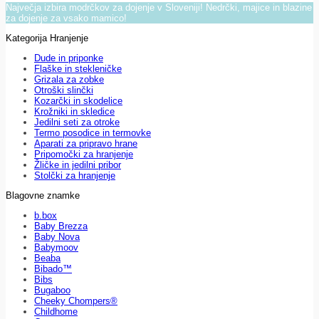
Največja izbira modrčkov za dojenje v Sloveniji! Nedrčki, majice in blazine
za dojenje za vsako mamico!
Kategorija Hranjenje
Dude in priponke
Flaške in stekleničke
Grizala za zobke
Otroški slinčki
Kozarčki in skodelice
Krožniki in skledice
Jedilni seti za otroke
Termo posodice in termovke
Aparati za pripravo hrane
Pripomočki za hranjenje
Žličke in jedilni pribor
Stolčki za hranjenje
Blagovne znamke
b.box
Baby Brezza
Baby Nova
Babymoov
Beaba
Bibado™
Bibs
Bugaboo
Cheeky Chompers®
Childhome