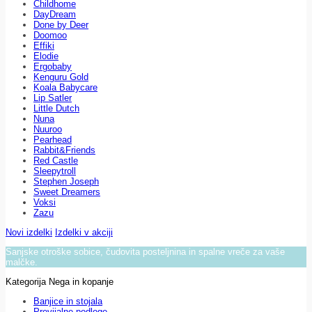
Childhome
DayDream
Done by Deer
Doomoo
Effiki
Elodie
Ergobaby
Kenguru Gold
Koala Babycare
Lip Satler
Little Dutch
Nuna
Nuuroo
Pearhead
Rabbit&Friends
Red Castle
Sleepytroll
Stephen Joseph
Sweet Dreamers
Voksi
Zazu
Novi izdelki
Izdelki v akciji
Sanjske otroške sobice, čudovita posteljnina in spalne vreče za vaše
malčke.
Kategorija Nega in kopanje
Banjice in stojala
Previjalne podloge