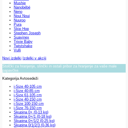
Mushie
Nanobébé
Neno
Noui Noui
Nuuroo
Pura
Skip Hop
Stephen Joseph
Suavinex
Trixie Baby
Twistshake
Vulli
Novi izdelki
Izdelki v akciji
Stolčki za hranjenje, slinčki in ostali pribor za hranjenje za vaše male
papavčke.
Kategorija Avtosedeži
i-Size 40-105 cm
i-Size 40-85 cm
i-Size 61-105 cm
i-Size 40-150 cm
i-Size 100-150 cm
i-Size 76-150 cm
Skupina 0+ (0-13 kg)
Skupina 0+/1 (0-18 kg)
Skupina 0+/1/2 (0-25 kg)
Skupina 0/1/2/3 (0-36 kg)