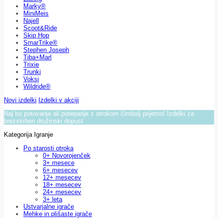
Marky®
MiniMeis
Najell
Scoot&Ride
Skip Hop
SmarTrike®
Stephen Joseph
Tiba+Marl
Trixie
Trunki
Voksi
Wildride®
Novi izdelki
Izdelki v akciji
Naj bo potovanje ali potepanje z otrokom čimbolj prijetno! Izdelki za
brezskrben družinski dopust.
Kategorija Igranje
Po starosti otroka
0+ Novorojenček
3+ mesece
6+ mesecev
12+ mesecev
18+ mesecev
24+ mesecev
3+ leta
Ustvarjalne igrače
Mehke in plišaste igrače