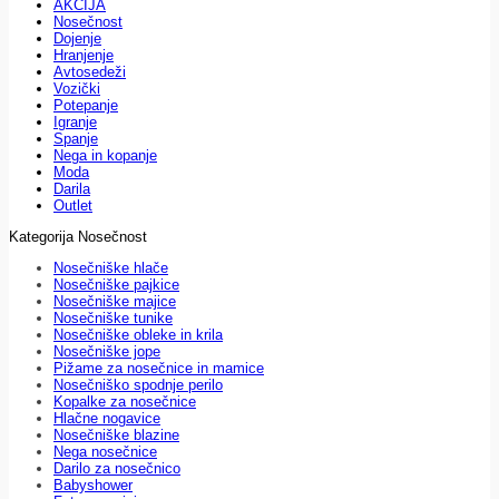
AKCIJA
Nosečnost
Dojenje
Hranjenje
Avtosedeži
Vozički
Potepanje
Igranje
Spanje
Nega in kopanje
Moda
Darila
Outlet
Kategorija Nosečnost
Nosečniške hlače
Nosečniške pajkice
Nosečniške majice
Nosečniške tunike
Nosečniške obleke in krila
Nosečniške jope
Pižame za nosečnice in mamice
Nosečniško spodnje perilo
Kopalke za nosečnice
Hlačne nogavice
Nosečniške blazine
Nega nosečnice
Darilo za nosečnico
Babyshower