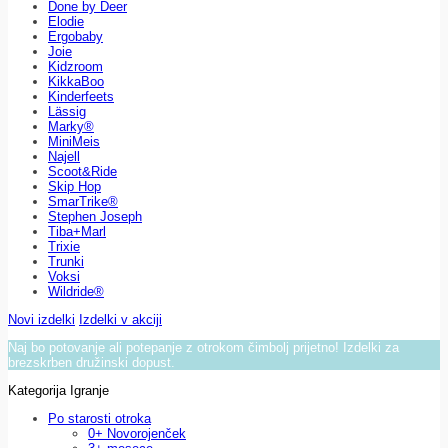
Done by Deer
Elodie
Ergobaby
Joie
Kidzroom
KikkaBoo
Kinderfeets
Lässig
Marky®
MiniMeis
Najell
Scoot&Ride
Skip Hop
SmarTrike®
Stephen Joseph
Tiba+Marl
Trixie
Trunki
Voksi
Wildride®
Novi izdelki
Izdelki v akciji
Naj bo potovanje ali potepanje z otrokom čimbolj prijetno! Izdelki za
brezskrben družinski dopust.
Kategorija Igranje
Po starosti otroka
0+ Novorojenček