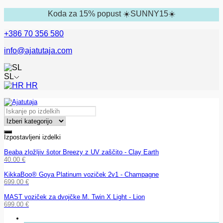
Koda za 15% popust ☀️SUNNY15☀️
+386 70 356 580
info@ajatutaja.com
SL
HR
Izpostavljeni izdelki
Beaba zložljiv šotor Breezy z UV zaščito - Clay Earth
40.00
€
KikkaBoo® Goya Platinum voziček 2v1 - Champagne
699.00
€
MAST voziček za dvojčke M. Twin X Light - Lion
699.00
€