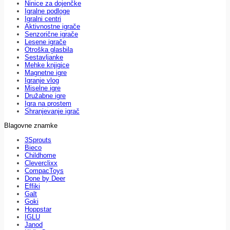
Ninice za dojenčke
Igralne podloge
Igralni centri
Aktivnostne igrače
Senzorične igrače
Lesene igrače
Otroška glasbila
Sestavljanke
Mehke knjigice
Magnetne igre
Igranje vlog
Miselne igre
Družabne igre
Igra na prostem
Shranjevanje igrač
Blagovne znamke
3Sprouts
Bieco
Childhome
Cleverclixx
CompacToys
Done by Deer
Effiki
Galt
Goki
Hoppstar
IGLU
Janod