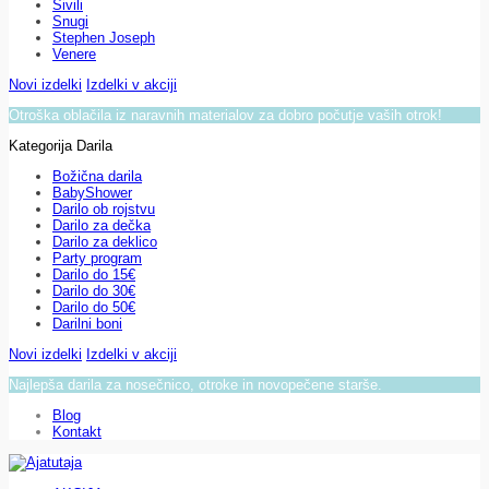
Sivili
Snugi
Stephen Joseph
Venere
Novi izdelki
Izdelki v akciji
Otroška oblačila iz naravnih materialov za dobro počutje vaših otrok!
Kategorija Darila
Božična darila
BabyShower
Darilo ob rojstvu
Darilo za dečka
Darilo za deklico
Party program
Darilo do 15€
Darilo do 30€
Darilo do 50€
Darilni boni
Novi izdelki
Izdelki v akciji
Najlepša darila za nosečnico, otroke in novopečene starše.
Blog
Kontakt