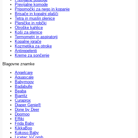
Previjalne komode
Pripomočki za nego in kopanje
Brisače in kopalni plašči
Tetra in muslin plenice
Pleničke in robčki
Otroške kahlice
Koši za plenice
Termometri in aspiratorji
Kopalne igrače
Kozmetika za otroke
Antirepelenti
Kreme za sončenje
Blagovne znamke
Angelcare
Aquascale
Babymoov
Badabulle
Beaba
Biarritz
Curaprox
Diaper Genie®
Done by Deer
Doomoo
Effiki
Frida Baby
KikkaBoo
Kokoso Baby
Licetec V-Comb