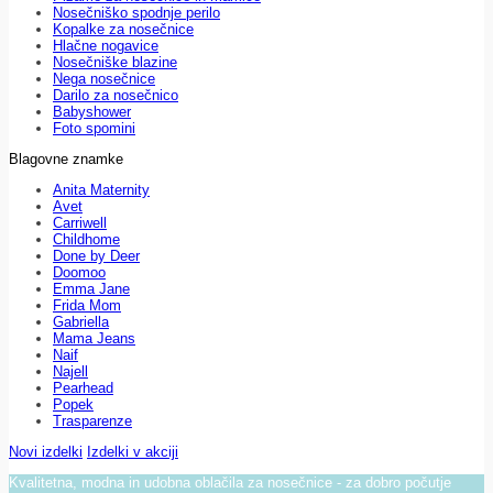
Nosečniško spodnje perilo
Kopalke za nosečnice
Hlačne nogavice
Nosečniške blazine
Nega nosečnice
Darilo za nosečnico
Babyshower
Foto spomini
Blagovne znamke
Anita Maternity
Avet
Carriwell
Childhome
Done by Deer
Doomoo
Emma Jane
Frida Mom
Gabriella
Mama Jeans
Naif
Najell
Pearhead
Popek
Trasparenze
Novi izdelki
Izdelki v akciji
Kvalitetna, modna in udobna oblačila za nosečnice - za dobro počutje