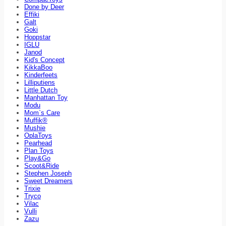
Done by Deer
Effiki
Galt
Goki
Hoppstar
IGLU
Janod
Kid's Concept
KikkaBoo
Kinderfeets
Lilliputiens
Little Dutch
Manhattan Toy
Modu
Mom`s Care
Muffik®
Mushie
OplaToys
Pearhead
Plan Toys
Play&Go
Scoot&Ride
Stephen Joseph
Sweet Dreamers
Trixie
Tryco
Vilac
Vulli
Zazu