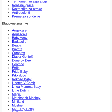
Termometri in aspiratorji
Kopalne igrače
Kozmetika za otroke
Antirepelenti
Kreme za sončenje
Blagovne znamke
Angelcare
Aquascale
Babymoov
Badabulle
Beaba
Biarritz
Curaprox
Diaper Genie®
Done by Deer
Doomoo
Effiki
Frida Baby
KikkaBoo
Kokoso Baby
Licetec V-Comb
Linea Mamma Baby
Little Dutch
Magic
Matchstick Monkey
Miniland
Mushie
My Carry Potty