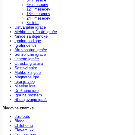
3+ mesece
6+ mesecev
12+ mesecev
18+ mesecev
24+ mesecev
3+ leta
Ustvarjalne igrače
Mehke in plišaste igrače
Ninice za dojenčke
Igralne podloge
Igralni centri
Aktivnostne igrače
Senzorične igrače
Lesene igrače
Otroška glasbila
Sestavljanke
Mehke knjigice
Magnetne igre
Igranje vlog
Miselne igre
Družabne igre
Igra na prostem
Shranjevanje igrač
Blagovne znamke
3Sprouts
Bieco
Childhome
Cleverclixx
CompacToys