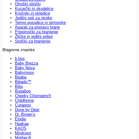
Otroški slinčki
Kozarčki in skodelice
Krožniki in skledice
Jedilni seti za otroke
Termo posodice in termovke
Aparati za pripravo hrane
Pripomočki za hranjenje
Žličke in jedilni pribor
Stolčki za hranjenje
Blagovne znamke
b.box
Baby Brezza
Baby Nova
Babymoov
Beaba
Bibado™
Bibs
Bugaboo
Cheeky Chompers®
Childhome
Curaprox
Done by Deer
Dr. Brown’s
Elodie
Haakaa
KAOS
Minikoioi
Mother-K