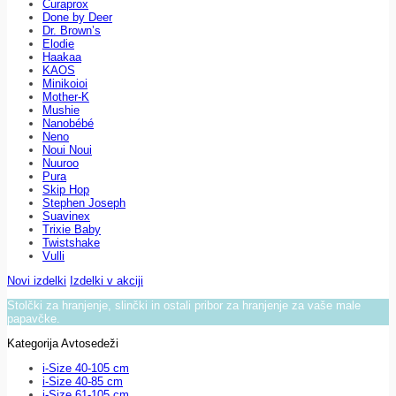
Curaprox
Done by Deer
Dr. Brown’s
Elodie
Haakaa
KAOS
Minikoioi
Mother-K
Mushie
Nanobébé
Neno
Noui Noui
Nuuroo
Pura
Skip Hop
Stephen Joseph
Suavinex
Trixie Baby
Twistshake
Vulli
Novi izdelki
Izdelki v akciji
Stolčki za hranjenje, slinčki in ostali pribor za hranjenje za vaše male
papavčke.
Kategorija Avtosedeži
i-Size 40-105 cm
i-Size 40-85 cm
i-Size 61-105 cm