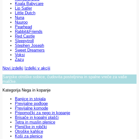
Koala Babycare
Lip Satler
Little Dutch
Nuna
Nuuroo
Pearhead
Rabbit&Friends
Red Castle
Sleepytroll
Stephen Joseph
Sweet Dreamers
Voksi
Zazu
Novi izdelki
Izdelki v akciji
Sanjske otroške sobice, čudovita posteljnina in spalne vreče za vaše
malčke.
Kategorija Nega in kopanje
Banjice in stojala
Previjalne podloge
Previjalne komode
Pripomočki za nego in kopanje
Brisače in kopalni plašči
Tetra in muslin plenice
Pleničke in robčki
Otroške kahlice
Koši za plenice