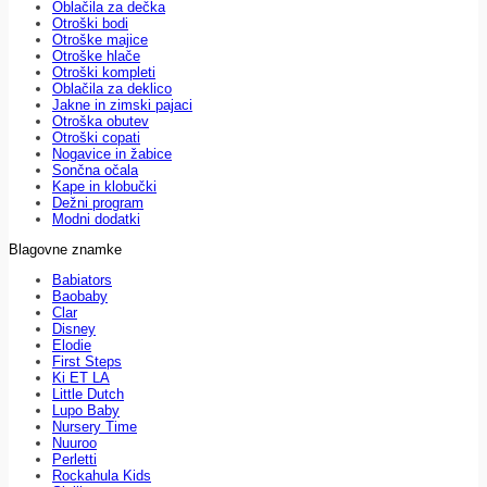
Oblačila za dečka
Otroški bodi
Otroške majice
Otroške hlače
Otroški kompleti
Oblačila za deklico
Jakne in zimski pajaci
Otroška obutev
Otroški copati
Nogavice in žabice
Sončna očala
Kape in klobučki
Dežni program
Modni dodatki
Blagovne znamke
Babiators
Baobaby
Clar
Disney
Elodie
First Steps
Ki ET LA
Little Dutch
Lupo Baby
Nursery Time
Nuuroo
Perletti
Rockahula Kids