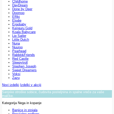
Childhome
DayDream
Done by Deer
Doomoo
Effiki
Elodie
Ergobaby
Kenguru Gold
Koala Babycare
Lip Satler
Little Dutch
Nuna
Nuuroo
Pearhead
Rabbit&Friends
Red Castle
Sleepytroll
Stephen Joseph
Sweet Dreamers
Voksi
Zazu
Novi izdelki
Izdelki v akciji
Sanjske otroške sobice, čudovita posteljnina in spalne vreče za vaše
malčke.
Kategorija Nega in kopanje
Banjice in stojala
Previjalne podloge