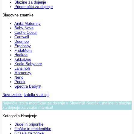
Blazine za dojenje
Pripomočki za dojenje
Blagovne znamke
Anita Maternity
Baby Nova
Cache Coeur
Carriwell
Doomoo
Ergobaby
FridaMom
Haakaa
KikkaBoo
Koala Babycare
Lansinoh
Momcozy
Neno
Popek
Spectra Baby®
Novi izdelki
Izdelki v akciji
Največja izbira modrčkov za dojenje v Sloveniji! Nedrčki, majice in blazine
za dojenje za vsako mamico!
Kategorija Hranjenje
Dude in priponke
Flaške in stekleničke
Grizala za zobke