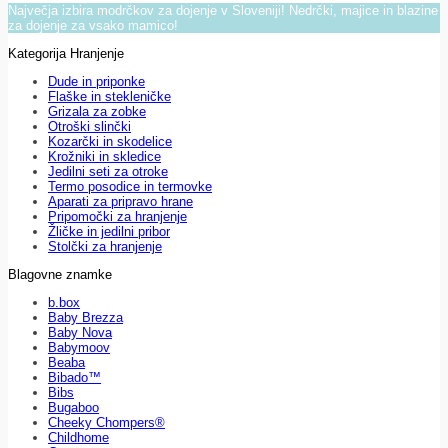
Največja izbira modrčkov za dojenje v Sloveniji! Nedrčki, majice in blazine
za dojenje za vsako mamico!
Kategorija Hranjenje
Dude in priponke
Flaške in stekleničke
Grizala za zobke
Otroški slinčki
Kozarčki in skodelice
Krožniki in skledice
Jedilni seti za otroke
Termo posodice in termovke
Aparati za pripravo hrane
Pripomočki za hranjenje
Žličke in jedilni pribor
Stolčki za hranjenje
Blagovne znamke
b.box
Baby Brezza
Baby Nova
Babymoov
Beaba
Bibado™
Bibs
Bugaboo
Cheeky Chompers®
Childhome