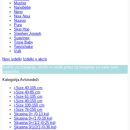
Mushie
Nanobébé
Neno
Noui Noui
Nuuroo
Pura
Skip Hop
Stephen Joseph
Suavinex
Trixie Baby
Twistshake
Vulli
Novi izdelki
Izdelki v akciji
Stolčki za hranjenje, slinčki in ostali pribor za hranjenje za vaše male
papavčke.
Kategorija Avtosedeži
i-Size 40-105 cm
i-Size 40-85 cm
i-Size 61-105 cm
i-Size 40-150 cm
i-Size 100-150 cm
i-Size 76-150 cm
Skupina 0+ (0-13 kg)
Skupina 0+/1 (0-18 kg)
Skupina 0+/1/2 (0-25 kg)
Skupina 0/1/2/3 (0-36 kg)