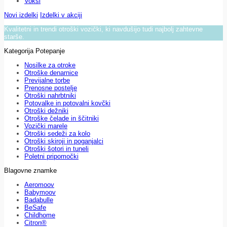
Voksi
Novi izdelki
Izdelki v akciji
Kvalitetni in trendi otroški vozički, ki navdušijo tudi najbolj zahtevne
starše.
Kategorija Potepanje
Nosilke za otroke
Otroške denarnice
Previjalne torbe
Prenosne postelje
Otroški nahrbtniki
Potovalke in potovalni kovčki
Otroški dežniki
Otroške čelade in ščitniki
Vozički marele
Otroški sedeži za kolo
Otroški skiroji in poganjalci
Otroški šotori in tuneli
Poletni pripomočki
Blagovne znamke
Aeromoov
Babymoov
Badabulle
BeSafe
Childhome
Citron®