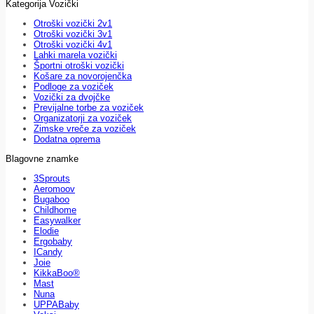
Kategorija Vozički
Otroški vozički 2v1
Otroški vozički 3v1
Otroški vozički 4v1
Lahki marela vozički
Športni otroški vozički
Košare za novorojenčka
Podloge za voziček
Vozički za dvojčke
Previjalne torbe za voziček
Organizatorji za voziček
Zimske vreče za voziček
Dodatna oprema
Blagovne znamke
3Sprouts
Aeromoov
Bugaboo
Childhome
Easywalker
Elodie
Ergobaby
ICandy
Joie
KikkaBoo®
Mast
Nuna
UPPABaby