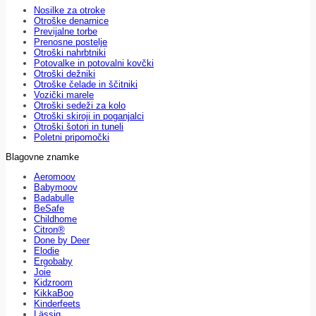
Nosilke za otroke
Otroške denarnice
Previjalne torbe
Prenosne postelje
Otroški nahrbtniki
Potovalke in potovalni kovčki
Otroški dežniki
Otroške čelade in ščitniki
Vozički marele
Otroški sedeži za kolo
Otroški skiroji in poganjalci
Otroški šotori in tuneli
Poletni pripomočki
Blagovne znamke
Aeromoov
Babymoov
Badabulle
BeSafe
Childhome
Citron®
Done by Deer
Elodie
Ergobaby
Joie
Kidzroom
KikkaBoo
Kinderfeets
Lässig