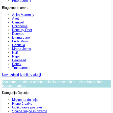
Foto spomini
Blagovne znamke
Anita Maternity
Avet
Carriwell
Childhome
Done by Deer
Doomoo
Emma Jane
Frida Mom
Gabriella
Mama Jeans
Naif
Najell
Pearhead
Popek
Trasparenze
Novi izdelki
Izdelki v akciji
Kvalitetna, modna in udobna oblačila za nosečnice - za dobro počutje
bodoče mamice.
Kategorija Dojenje
Majice za dojenje
Prsne črpalke
Oblikovanje postave
Spalne srajce in pižame