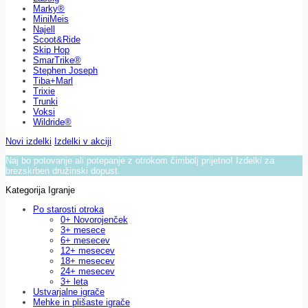
Marky®
MiniMeis
Najell
Scoot&Ride
Skip Hop
SmarTrike®
Stephen Joseph
Tiba+Marl
Trixie
Trunki
Voksi
Wildride®
Novi izdelki
Izdelki v akciji
Naj bo potovanje ali potepanje z otrokom čimbolj prijetno! Izdelki za
brezskrben družinski dopust.
Kategorija Igranje
Po starosti otroka
0+ Novorojenček
3+ mesece
6+ mesecev
12+ mesecev
18+ mesecev
24+ mesecev
3+ leta
Ustvarjalne igrače
Mehke in plišaste igrače