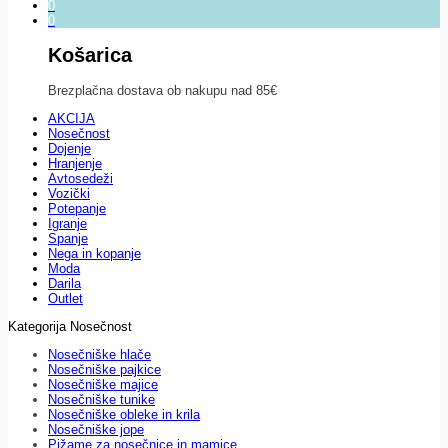
0
0
Košarica
Brezplačna dostava ob nakupu nad 85€
AKCIJA
Nosečnost
Dojenje
Hranjenje
Avtosedeži
Vozički
Potepanje
Igranje
Spanje
Nega in kopanje
Moda
Darila
Outlet
Kategorija Nosečnost
Nosečniške hlače
Nosečniške pajkice
Nosečniške majice
Nosečniške tunike
Nosečniške obleke in krila
Nosečniške jope
Pižame za nosečnice in mamice