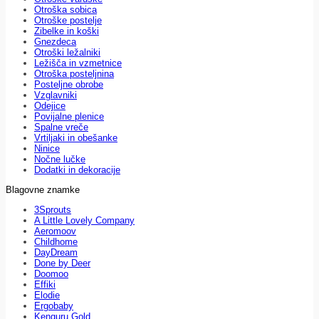
Otroška sobica
Otroške postelje
Zibelke in koški
Gnezdeca
Otroški ležalniki
Ležišča in vzmetnice
Otroška posteljnina
Posteljne obrobe
Vzglavniki
Odejice
Povijalne plenice
Spalne vreče
Vrtiljaki in obešanke
Ninice
Nočne lučke
Dodatki in dekoracije
Blagovne znamke
3Sprouts
A Little Lovely Company
Aeromoov
Childhome
DayDream
Done by Deer
Doomoo
Effiki
Elodie
Ergobaby
Kenguru Gold