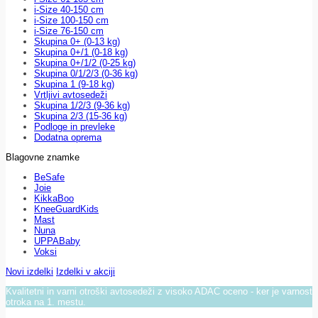
i-Size 40-150 cm
i-Size 100-150 cm
i-Size 76-150 cm
Skupina 0+ (0-13 kg)
Skupina 0+/1 (0-18 kg)
Skupina 0+/1/2 (0-25 kg)
Skupina 0/1/2/3 (0-36 kg)
Skupina 1 (9-18 kg)
Vrtljivi avtosedeži
Skupina 1/2/3 (9-36 kg)
Skupina 2/3 (15-36 kg)
Podloge in prevleke
Dodatna oprema
Blagovne znamke
BeSafe
Joie
KikkaBoo
KneeGuardKids
Mast
Nuna
UPPABaby
Voksi
Novi izdelki
Izdelki v akciji
Kvalitetni in varni otroški avtosedeži z visoko ADAC oceno - ker je varnost
otroka na 1. mestu.