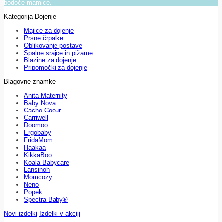
bodoče mamice.
Kategorija Dojenje
Majice za dojenje
Prsne črpalke
Oblikovanje postave
Spalne srajce in pižame
Blazine za dojenje
Pripomočki za dojenje
Blagovne znamke
Anita Maternity
Baby Nova
Cache Coeur
Carriwell
Doomoo
Ergobaby
FridaMom
Haakaa
KikkaBoo
Koala Babycare
Lansinoh
Momcozy
Neno
Popek
Spectra Baby®
Novi izdelki
Izdelki v akciji