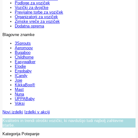
Podloge za voziček
Vozički za dvojčke
Previjalne torbe za voziček
Organizatorji za voziček
Zimske vreče za voziček
Dodatna oprema
Blagovne znamke
3Sprouts
Aeromoov
Bugaboo
Childhome
Easywalker
Elodie
Ergobaby
ICandy
Joie
KikkaBoo®
Mast
Nuna
UPPABaby
Voksi
Novi izdelki
Izdelki v akciji
Kvalitetni in trendi otroški vozički, ki navdušijo tudi najbolj zahtevne
starše.
Kategorija Potepanje