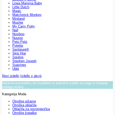
Linea Mamma Baby
Little Dutch
Magic
Matchstick Monkey
Miniland
Mushie
My Carry Potty
Naif
Nosiboo
Nuuroo
Petú Petú
Potette
Sentipure®
Skip Hop
Squitos
Stephen Joseph
Suavinex
Ubbi
Novi izdelki
Izdelki v akciji
Naravna kozmetika, ter kvalitetni in praktični izdelki za nego in kopanje
vašega otroka.
Kategorija Moda
Otroške pižame
Otroška oblačila
Oblačila za novorojenčka
Otroške kopalke