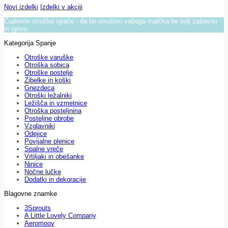
Novi izdelki
Izdelki v akciji
Čudovite otroške igrače - da bo otroštvo vašega malčka še bolj zabavno
in igrivo.
Kategorija Spanje
Otroške varuške
Otroška sobica
Otroške postelje
Zibelke in koški
Gnezdeca
Otroški ležalniki
Ležišča in vzmetnice
Otroška posteljnina
Posteljne obrobe
Vzglavniki
Odejice
Povijalne plenice
Spalne vreče
Vrtiljaki in obešanke
Ninice
Nočne lučke
Dodatki in dekoracije
Blagovne znamke
3Sprouts
A Little Lovely Company
Aeromoov