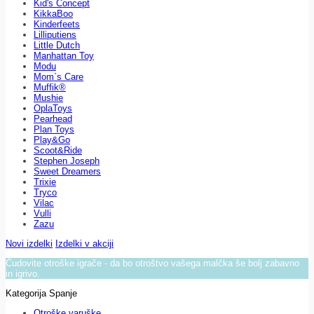
Kid's Concept
KikkaBoo
Kinderfeets
Lilliputiens
Little Dutch
Manhattan Toy
Modu
Mom`s Care
Muffik®
Mushie
OplaToys
Pearhead
Plan Toys
Play&Go
Scoot&Ride
Stephen Joseph
Sweet Dreamers
Trixie
Tryco
Vilac
Vulli
Zazu
Novi izdelki
Izdelki v akciji
Čudovite otroške igrače - da bo otroštvo vašega malčka še bolj zabavno
in igrivo.
Kategorija Spanje
Otroške varuške