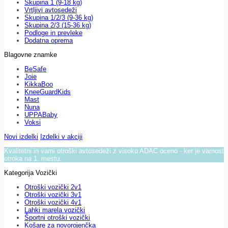
Skupina 1 (9-18 kg)
Vrtljivi avtosedeži
Skupina 1/2/3 (9-36 kg)
Skupina 2/3 (15-36 kg)
Podloge in prevleke
Dodatna oprema
Blagovne znamke
BeSafe
Joie
KikkaBoo
KneeGuardKids
Mast
Nuna
UPPABaby
Voksi
Novi izdelki
Izdelki v akciji
Kvalitetni in varni otroški avtosedeži z visoko ADAC oceno - ker je varnost
otroka na 1. mestu.
Kategorija Vozički
Otroški vozički 2v1
Otroški vozički 3v1
Otroški vozički 4v1
Lahki marela vozički
Športni otroški vozički
Košare za novorojenčka