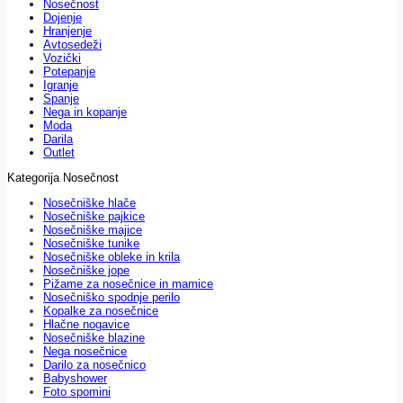
Nosečnost
Dojenje
Hranjenje
Avtosedeži
Vozički
Potepanje
Igranje
Spanje
Nega in kopanje
Moda
Darila
Outlet
Kategorija Nosečnost
Nosečniške hlače
Nosečniške pajkice
Nosečniške majice
Nosečniške tunike
Nosečniške obleke in krila
Nosečniške jope
Pižame za nosečnice in mamice
Nosečniško spodnje perilo
Kopalke za nosečnice
Hlačne nogavice
Nosečniške blazine
Nega nosečnice
Darilo za nosečnico
Babyshower
Foto spomini