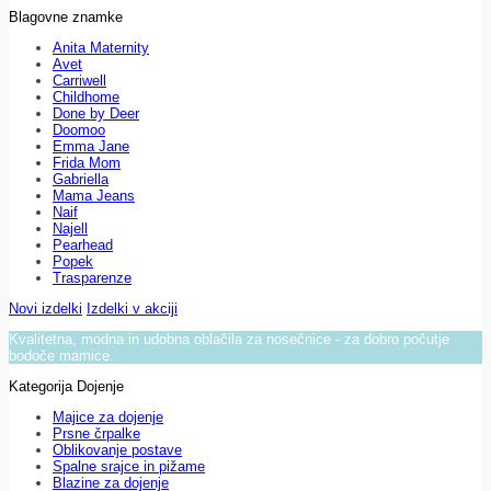
Blagovne znamke
Anita Maternity
Avet
Carriwell
Childhome
Done by Deer
Doomoo
Emma Jane
Frida Mom
Gabriella
Mama Jeans
Naif
Najell
Pearhead
Popek
Trasparenze
Novi izdelki
Izdelki v akciji
Kvalitetna, modna in udobna oblačila za nosečnice - za dobro počutje
bodoče mamice.
Kategorija Dojenje
Majice za dojenje
Prsne črpalke
Oblikovanje postave
Spalne srajce in pižame
Blazine za dojenje