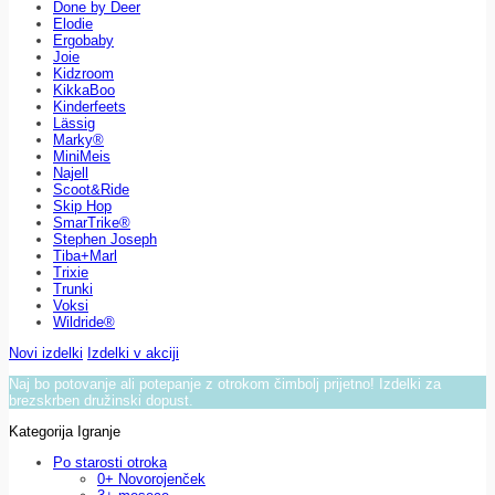
Done by Deer
Elodie
Ergobaby
Joie
Kidzroom
KikkaBoo
Kinderfeets
Lässig
Marky®
MiniMeis
Najell
Scoot&Ride
Skip Hop
SmarTrike®
Stephen Joseph
Tiba+Marl
Trixie
Trunki
Voksi
Wildride®
Novi izdelki
Izdelki v akciji
Naj bo potovanje ali potepanje z otrokom čimbolj prijetno! Izdelki za
brezskrben družinski dopust.
Kategorija Igranje
Po starosti otroka
0+ Novorojenček