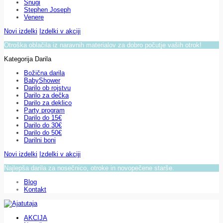
Snugi
Stephen Joseph
Venere
Novi izdelki
Izdelki v akciji
Otroška oblačila iz naravnih materialov za dobro počutje vaših otrok!
Kategorija Darila
Božična darila
BabyShower
Darilo ob rojstvu
Darilo za dečka
Darilo za deklico
Party program
Darilo do 15€
Darilo do 30€
Darilo do 50€
Darilni boni
Novi izdelki
Izdelki v akciji
Najlepša darila za nosečnico, otroke in novopečene starše.
Blog
Kontakt
AKCIJA