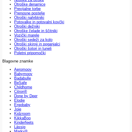
Otroške denarnice
Previjalne torbe
Prenosne postelje
Otroški nahrbtniki
Potovalke in potovalni kovčki
Otroški dežniki
Otroške čelade in ščitniki
Vozički marele
Otroški sedeži za kolo
Otroški skiroji in poganjalci
Otroški šotori in tuneli
Poletni pripomočki
Blagovne znamke
Aeromoov
Babymoov
Badabulle
BeSafe
Childhome
Citron®
Done by Deer
Elodie
Ergobaby
Joie
Kidzroom
KikkaBoo
Kinderfeets
Lässig
Marky®