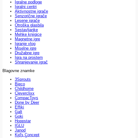
Igralne podloge
Igralni centri
Aktivnostne igrače
Senzorične igrače
Lesene igrače
Otroška glasbila
Sestavljanke
Mehke knjigice
Magnetne igre
Igranje vlog
Miselne igre
Družabne igre
Igra na prostem
Shranjevanje igrač
Blagovne znamke
3Sprouts
Bieco
Childhome
Cleverclixx
CompacToys
Done by Deer
Effiki
Galt
Goki
Hoppstar
IGLU
Janod
Kid's Concept