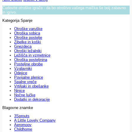
Čudovite otroške igrače - da bo otroštvo vašega malčka še bolj zabavno
in igrivo.
Kategorija Spanje
Otroške varuške
Otroška sobica
Otroške postelje
Zibelke in koški
Gnezdeca
Otroški ležalniki
Ležišča in vzmetnice
Otroška posteljnina
Posteljne obrobe
Vzglavniki
Odejice
Povijalne plenice
Spalne vreče
Vrtiljaki in obešanke
Ninice
Nočne lučke
Dodatki in dekoracije
Blagovne znamke
3Sprouts
A Little Lovely Company
Aeromoov
Childhome