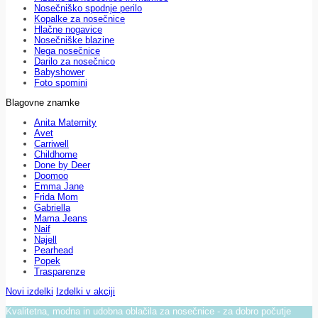
Nosečniško spodnje perilo
Kopalke za nosečnice
Hlačne nogavice
Nosečniške blazine
Nega nosečnice
Darilo za nosečnico
Babyshower
Foto spomini
Blagovne znamke
Anita Maternity
Avet
Carriwell
Childhome
Done by Deer
Doomoo
Emma Jane
Frida Mom
Gabriella
Mama Jeans
Naif
Najell
Pearhead
Popek
Trasparenze
Novi izdelki
Izdelki v akciji
Kvalitetna, modna in udobna oblačila za nosečnice - za dobro počutje