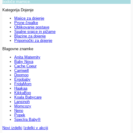
bodoče mamice.
Kategorija Dojenje
Majice za dojenje
Prsne črpalke
Oblikovanje postave
Spalne srajce in pižame
Blazine za dojenje
Pripomočki za dojenje
Blagovne znamke
Anita Maternity
Baby Nova
Cache Coeur
Carriwell
Doomoo
Ergobaby
FridaMom
Haakaa
KikkaBoo
Koala Babycare
Lansinoh
Momcozy
Neno
Popek
Spectra Baby®
Novi izdelki
Izdelki v akciji