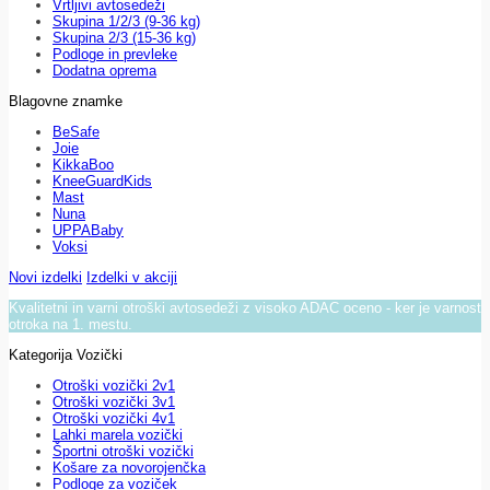
Vrtljivi avtosedeži
Skupina 1/2/3 (9-36 kg)
Skupina 2/3 (15-36 kg)
Podloge in prevleke
Dodatna oprema
Blagovne znamke
BeSafe
Joie
KikkaBoo
KneeGuardKids
Mast
Nuna
UPPABaby
Voksi
Novi izdelki
Izdelki v akciji
Kvalitetni in varni otroški avtosedeži z visoko ADAC oceno - ker je varnost
otroka na 1. mestu.
Kategorija Vozički
Otroški vozički 2v1
Otroški vozički 3v1
Otroški vozički 4v1
Lahki marela vozički
Športni otroški vozički
Košare za novorojenčka
Podloge za voziček