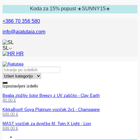
Koda za 15% popust ☀️SUNNY15☀️
+386 70 356 580
info@ajatutaja.com
SL
HR
Izpostavljeni izdelki
Beaba zložljiv šotor Breezy z UV zaščito - Clay Earth
40.00
€
KikkaBoo® Goya Platinum voziček 2v1 - Champagne
699.00
€
MAST voziček za dvojčke M. Twin X Light - Lion
699.00
€