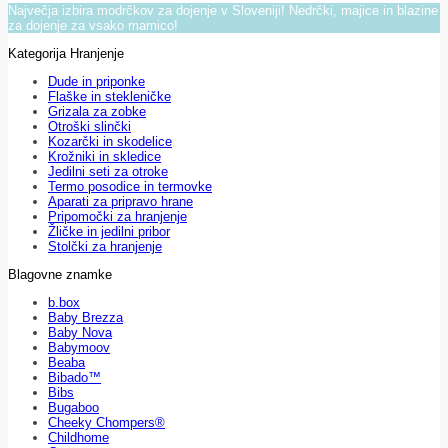
Največja izbira modrčkov za dojenje v Sloveniji! Nedrčki, majice in blazine
za dojenje za vsako mamico!
Kategorija Hranjenje
Dude in priponke
Flaške in stekleničke
Grizala za zobke
Otroški slinčki
Kozarčki in skodelice
Krožniki in skledice
Jedilni seti za otroke
Termo posodice in termovke
Aparati za pripravo hrane
Pripomočki za hranjenje
Žličke in jedilni pribor
Stolčki za hranjenje
Blagovne znamke
b.box
Baby Brezza
Baby Nova
Babymoov
Beaba
Bibado™
Bibs
Bugaboo
Cheeky Chompers®
Childhome