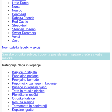
Little Dutch
Nuna
Nuuroo
Pearhead
Rabbit&Friends
Red Castle
Sleepytroll
Stephen Joseph
Sweet Dreamers
Voksi
Zazu
Novi izdelki
Izdelki v akciji
Sanjske otroške sobice, čudovita posteljnina in spalne vreče za vaše
malčke.
Kategorija Nega in kopanje
Banjice in stojala
Previjalne podloge
Previjalne komode
Pripomočki za nego in kopanje
Brisače in kopalni plašči
Tetra in muslin plenice
Pleničke in robčki
Otroške kahlice
Koši za plenice
Termometri in aspiratorji
Kopalne igrače