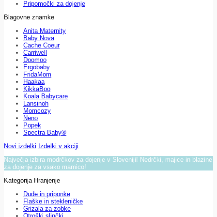
Pripomočki za dojenje
Blagovne znamke
Anita Maternity
Baby Nova
Cache Coeur
Carriwell
Doomoo
Ergobaby
FridaMom
Haakaa
KikkaBoo
Koala Babycare
Lansinoh
Momcozy
Neno
Popek
Spectra Baby®
Novi izdelki
Izdelki v akciji
Največja izbira modrčkov za dojenje v Sloveniji! Nedrčki, majice in blazine
za dojenje za vsako mamico!
Kategorija Hranjenje
Dude in priponke
Flaške in stekleničke
Grizala za zobke
Otroški slinčki