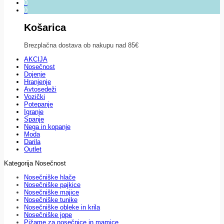
0
0
Košarica
Brezplačna dostava ob nakupu nad 85€
AKCIJA
Nosečnost
Dojenje
Hranjenje
Avtosedeži
Vozički
Potepanje
Igranje
Spanje
Nega in kopanje
Moda
Darila
Outlet
Kategorija Nosečnost
Nosečniške hlače
Nosečniške pajkice
Nosečniške majice
Nosečniške tunike
Nosečniške obleke in krila
Nosečniške jope
Pižame za nosečnice in mamice