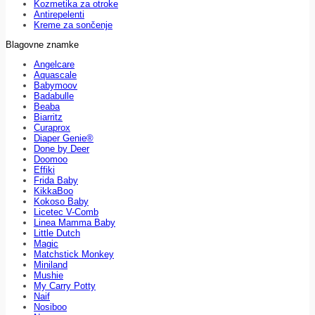
Kozmetika za otroke
Antirepelenti
Kreme za sončenje
Blagovne znamke
Angelcare
Aquascale
Babymoov
Badabulle
Beaba
Biarritz
Curaprox
Diaper Genie®
Done by Deer
Doomoo
Effiki
Frida Baby
KikkaBoo
Kokoso Baby
Licetec V-Comb
Linea Mamma Baby
Little Dutch
Magic
Matchstick Monkey
Miniland
Mushie
My Carry Potty
Naif
Nosiboo