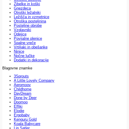
Zibelke in koški
Gnezdeca
Otroški ležalniki
Ležišča in vzmetnice
Otroška posteljnina
Posteljne obrobe
Vzglavniki
Odejice
Povijalne plenice
Spalne vreče
Vrtiljaki in obešanke
Ninice
Nočne lučke
Dodatki in dekoracije
Blagovne znamke
3Sprouts
A Little Lovely Company
Aeromoov
Childhome
DayDream
Done by Deer
Doomoo
Effiki
Elodie
Ergobaby
Kenguru Gold
Koala Babycare
Lip Satler