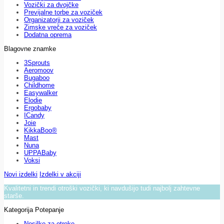
Vozički za dvojčke
Previjalne torbe za voziček
Organizatorji za voziček
Zimske vreče za voziček
Dodatna oprema
Blagovne znamke
3Sprouts
Aeromoov
Bugaboo
Childhome
Easywalker
Elodie
Ergobaby
ICandy
Joie
KikkaBoo®
Mast
Nuna
UPPABaby
Voksi
Novi izdelki
Izdelki v akciji
Kvalitetni in trendi otroški vozički, ki navdušijo tudi najbolj zahtevne
starše.
Kategorija Potepanje
Nosilke za otroke