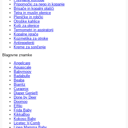
Pripomočki za nego in kopanje
Brisače in kopalni plašči
Tetra in muslin plenice
Pleničke in robčki
Otroške kahlice
Koši za plenice
Termometri in aspiratorji
Kopalne igrače
Kozmetika za otroke
Antirepelenti
Kreme za sončenje
Blagovne znamke
Angelcare
Aquascale
Babymoov
Badabulle
Beaba
Biarritz
Curaprox
Diaper Genie®
Done by Deer
Doomoo
Effiki
Frida Baby
KikkaBoo
Kokoso Baby
Licetec V-Comb
Linea Mamma Baby