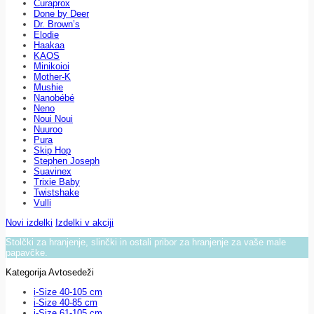
Curaprox
Done by Deer
Dr. Brown’s
Elodie
Haakaa
KAOS
Minikoioi
Mother-K
Mushie
Nanobébé
Neno
Noui Noui
Nuuroo
Pura
Skip Hop
Stephen Joseph
Suavinex
Trixie Baby
Twistshake
Vulli
Novi izdelki
Izdelki v akciji
Stolčki za hranjenje, slinčki in ostali pribor za hranjenje za vaše male
papavčke.
Kategorija Avtosedeži
i-Size 40-105 cm
i-Size 40-85 cm
i-Size 61-105 cm