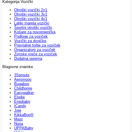
Kategorija Vozički
Otroški vozički 2v1
Otroški vozički 3v1
Otroški vozički 4v1
Lahki marela vozički
Športni otroški vozički
Košare za novorojenčka
Podloge za voziček
Vozički za dvojčke
Previjalne torbe za voziček
Organizatorji za voziček
Zimske vreče za voziček
Dodatna oprema
Blagovne znamke
3Sprouts
Aeromoov
Bugaboo
Childhome
Easywalker
Elodie
Ergobaby
ICandy
Joie
KikkaBoo®
Mast
Nuna
UPPABaby