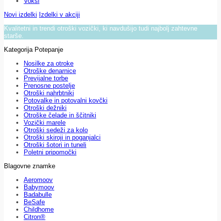
Voksi
Novi izdelki
Izdelki v akciji
Kvalitetni in trendi otroški vozički, ki navdušijo tudi najbolj zahtevne
starše.
Kategorija Potepanje
Nosilke za otroke
Otroške denarnice
Previjalne torbe
Prenosne postelje
Otroški nahrbtniki
Potovalke in potovalni kovčki
Otroški dežniki
Otroške čelade in ščitniki
Vozički marele
Otroški sedeži za kolo
Otroški skiroji in poganjalci
Otroški šotori in tuneli
Poletni pripomočki
Blagovne znamke
Aeromoov
Babymoov
Badabulle
BeSafe
Childhome
Citron®