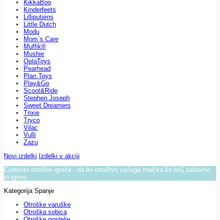
KikkaBoo
Kinderfeets
Lilliputiens
Little Dutch
Modu
Mom`s Care
Muffik®
Mushie
OplaToys
Pearhead
Plan Toys
Play&Go
Scoot&Ride
Stephen Joseph
Sweet Dreamers
Trixie
Tryco
Vilac
Vulli
Zazu
Novi izdelki
Izdelki v akciji
Čudovite otroške igrače - da bo otroštvo vašega malčka še bolj zabavno
in igrivo.
Kategorija Spanje
Otroške varuške
Otroška sobica
Otroške postelje