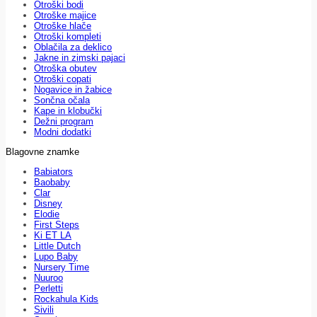
Otroški bodi
Otroške majice
Otroške hlače
Otroški kompleti
Oblačila za deklico
Jakne in zimski pajaci
Otroška obutev
Otroški copati
Nogavice in žabice
Sončna očala
Kape in klobučki
Dežni program
Modni dodatki
Blagovne znamke
Babiators
Baobaby
Clar
Disney
Elodie
First Steps
Ki ET LA
Little Dutch
Lupo Baby
Nursery Time
Nuuroo
Perletti
Rockahula Kids
Sivili