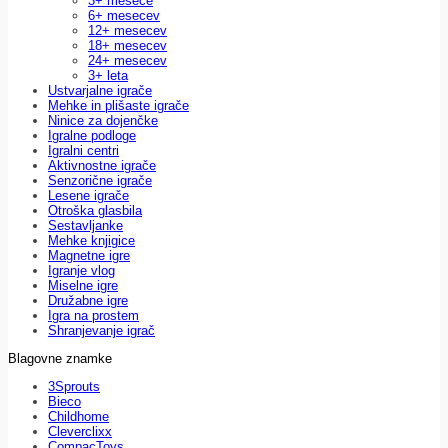
3+ mesece
6+ mesecev
12+ mesecev
18+ mesecev
24+ mesecev
3+ leta
Ustvarjalne igrače
Mehke in plišaste igrače
Ninice za dojenčke
Igralne podloge
Igralni centri
Aktivnostne igrače
Senzorične igrače
Lesene igrače
Otroška glasbila
Sestavljanke
Mehke knjigice
Magnetne igre
Igranje vlog
Miselne igre
Družabne igre
Igra na prostem
Shranjevanje igrač
Blagovne znamke
3Sprouts
Bieco
Childhome
Cleverclixx
CompacToys