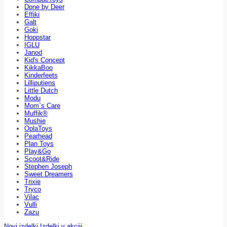
Done by Deer
Effiki
Galt
Goki
Hoppstar
IGLU
Janod
Kid's Concept
KikkaBoo
Kinderfeets
Lilliputiens
Little Dutch
Modu
Mom`s Care
Muffik®
Mushie
OplaToys
Pearhead
Plan Toys
Play&Go
Scoot&Ride
Stephen Joseph
Sweet Dreamers
Trixie
Tryco
Vilac
Vulli
Zazu
Novi izdelki
Izdelki v akciji