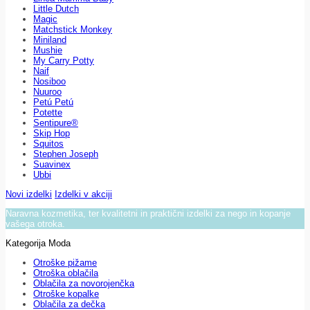
Little Dutch
Magic
Matchstick Monkey
Miniland
Mushie
My Carry Potty
Naif
Nosiboo
Nuuroo
Petú Petú
Potette
Sentipure®
Skip Hop
Squitos
Stephen Joseph
Suavinex
Ubbi
Novi izdelki
Izdelki v akciji
Naravna kozmetika, ter kvalitetni in praktični izdelki za nego in kopanje
vašega otroka.
Kategorija Moda
Otroške pižame
Otroška oblačila
Oblačila za novorojenčka
Otroške kopalke
Oblačila za dečka