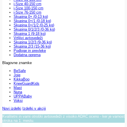
i-Size 40-150 cm
i-Size 100-150 cm
i-Size 76-150 cm
Skupina 0+ (0-13 kg)
Skupina 0+/1 (0-18 kg)
Skupina 0+/1/2 (0-25 kg)
Skupina 0/1/2/3 (0-36 kg)
Skupina 1 (9-18 kg)
Vrtljivi avtosedeži
Skupina 1/2/3 (9-36 kg)
Skupina 2/3 (15-36 kg)
Podloge in prevleke
Dodatna oprema
Blagovne znamke
BeSafe
Joie
KikkaBoo
KneeGuardKids
Mast
Nuna
UPPABaby
Voksi
Novi izdelki
Izdelki v akciji
Kvalitetni in varni otroški avtosedeži z visoko ADAC oceno - ker je varnost
otroka na 1. mestu.