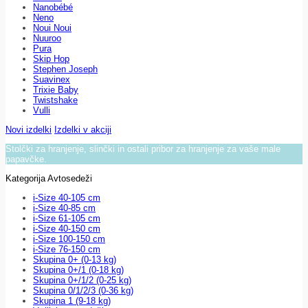
Nanobébé
Neno
Noui Noui
Nuuroo
Pura
Skip Hop
Stephen Joseph
Suavinex
Trixie Baby
Twistshake
Vulli
Novi izdelki
Izdelki v akciji
Stolčki za hranjenje, slinčki in ostali pribor za hranjenje za vaše male
papavčke.
Kategorija Avtosedeži
i-Size 40-105 cm
i-Size 40-85 cm
i-Size 61-105 cm
i-Size 40-150 cm
i-Size 100-150 cm
i-Size 76-150 cm
Skupina 0+ (0-13 kg)
Skupina 0+/1 (0-18 kg)
Skupina 0+/1/2 (0-25 kg)
Skupina 0/1/2/3 (0-36 kg)
Skupina 1 (9-18 kg)