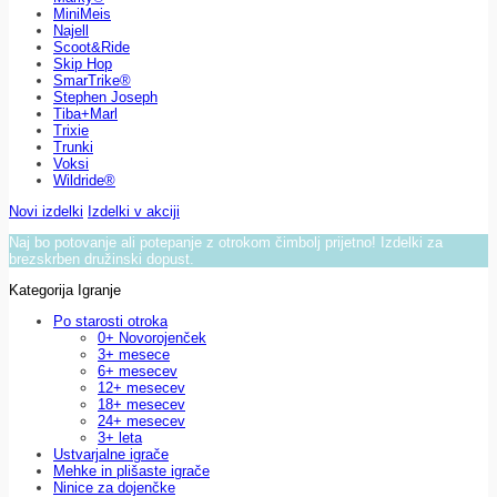
MiniMeis
Najell
Scoot&Ride
Skip Hop
SmarTrike®
Stephen Joseph
Tiba+Marl
Trixie
Trunki
Voksi
Wildride®
Novi izdelki
Izdelki v akciji
Naj bo potovanje ali potepanje z otrokom čimbolj prijetno! Izdelki za
brezskrben družinski dopust.
Kategorija Igranje
Po starosti otroka
0+ Novorojenček
3+ mesece
6+ mesecev
12+ mesecev
18+ mesecev
24+ mesecev
3+ leta
Ustvarjalne igrače
Mehke in plišaste igrače
Ninice za dojenčke