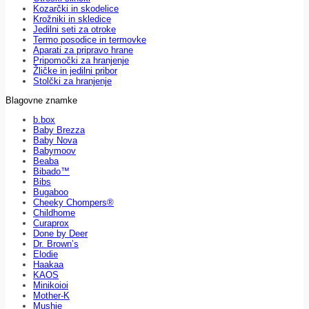
Kozarčki in skodelice
Krožniki in skledice
Jedilni seti za otroke
Termo posodice in termovke
Aparati za pripravo hrane
Pripomočki za hranjenje
Žličke in jedilni pribor
Stolčki za hranjenje
Blagovne znamke
b.box
Baby Brezza
Baby Nova
Babymoov
Beaba
Bibado™
Bibs
Bugaboo
Cheeky Chompers®
Childhome
Curaprox
Done by Deer
Dr. Brown’s
Elodie
Haakaa
KAOS
Minikoioi
Mother-K
Mushie