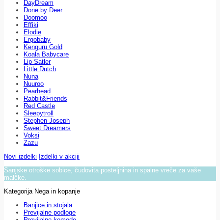
DayDream
Done by Deer
Doomoo
Effiki
Elodie
Ergobaby
Kenguru Gold
Koala Babycare
Lip Satler
Little Dutch
Nuna
Nuuroo
Pearhead
Rabbit&Friends
Red Castle
Sleepytroll
Stephen Joseph
Sweet Dreamers
Voksi
Zazu
Novi izdelki
Izdelki v akciji
Sanjske otroške sobice, čudovita posteljnina in spalne vreče za vaše
malčke.
Kategorija Nega in kopanje
Banjice in stojala
Previjalne podloge
Previjalne komode