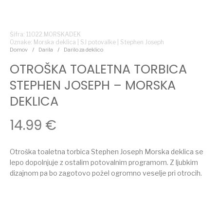
Šifra: 11022.MORSKADEK
Oznake:
Morska deklica
|
SJ potovalke
|
Stephen Joseph
Domov
/
Darila
/
Darilo za deklico
OTROŠKA TOALETNA TORBICA
STEPHEN JOSEPH – MORSKA
DEKLICA
14.99
€
Otroška toaletna torbica Stephen Joseph Morska deklica se
lepo dopolnjuje z ostalim potovalnim programom. Z ljubkim
dizajnom pa bo zagotovo požel ogromno veselje pri otrocih.