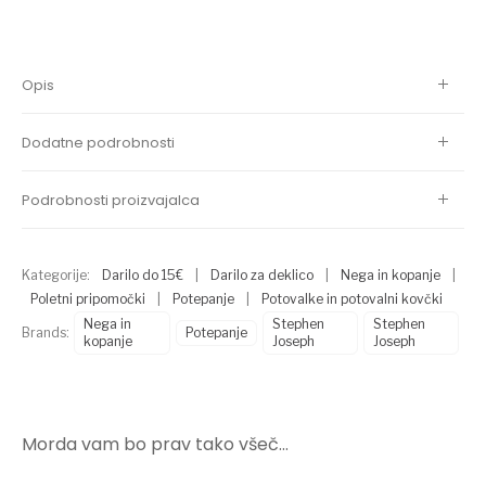
Opis
Dodatne podrobnosti
Podrobnosti proizvajalca
Kategorije:
Darilo do 15€
|
Darilo za deklico
|
Nega in kopanje
|
Poletni pripomočki
|
Potepanje
|
Potovalke in potovalni kovčki
Nega in
Stephen
Stephen
Brands:
Potepanje
kopanje
Joseph
Joseph
Morda vam bo prav tako všeč…