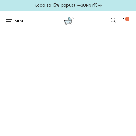
Koda za 15% popust ☀️SUNNY15☀️
0
MENU