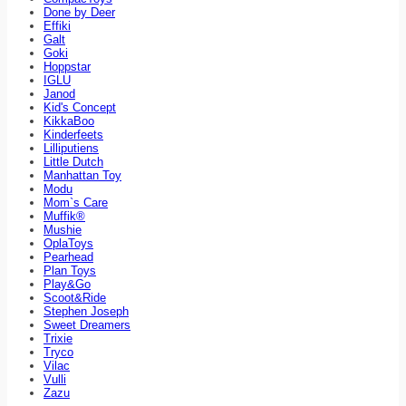
Done by Deer
Effiki
Galt
Goki
Hoppstar
IGLU
Janod
Kid's Concept
KikkaBoo
Kinderfeets
Lilliputiens
Little Dutch
Manhattan Toy
Modu
Mom`s Care
Muffik®
Mushie
OplaToys
Pearhead
Plan Toys
Play&Go
Scoot&Ride
Stephen Joseph
Sweet Dreamers
Trixie
Tryco
Vilac
Vulli
Zazu