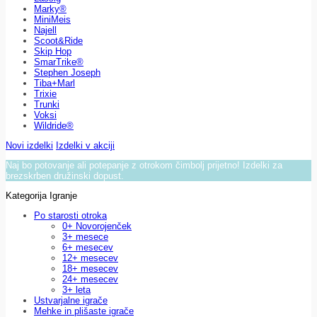
Marky®
MiniMeis
Najell
Scoot&Ride
Skip Hop
SmarTrike®
Stephen Joseph
Tiba+Marl
Trixie
Trunki
Voksi
Wildride®
Novi izdelki
Izdelki v akciji
Naj bo potovanje ali potepanje z otrokom čimbolj prijetno! Izdelki za
brezskrben družinski dopust.
Kategorija Igranje
Po starosti otroka
0+ Novorojenček
3+ mesece
6+ mesecev
12+ mesecev
18+ mesecev
24+ mesecev
3+ leta
Ustvarjalne igrače
Mehke in plišaste igrače