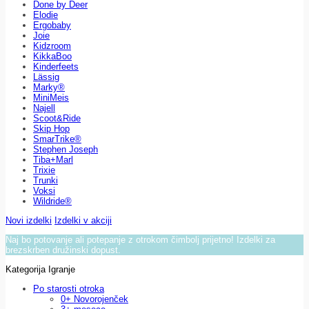
Done by Deer
Elodie
Ergobaby
Joie
Kidzroom
KikkaBoo
Kinderfeets
Lässig
Marky®
MiniMeis
Najell
Scoot&Ride
Skip Hop
SmarTrike®
Stephen Joseph
Tiba+Marl
Trixie
Trunki
Voksi
Wildride®
Novi izdelki
Izdelki v akciji
Naj bo potovanje ali potepanje z otrokom čimbolj prijetno! Izdelki za
brezskrben družinski dopust.
Kategorija Igranje
Po starosti otroka
0+ Novorojenček