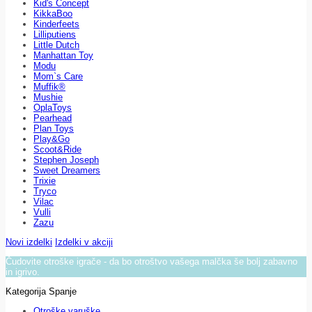
Kid's Concept
KikkaBoo
Kinderfeets
Lilliputiens
Little Dutch
Manhattan Toy
Modu
Mom`s Care
Muffik®
Mushie
OplaToys
Pearhead
Plan Toys
Play&Go
Scoot&Ride
Stephen Joseph
Sweet Dreamers
Trixie
Tryco
Vilac
Vulli
Zazu
Novi izdelki
Izdelki v akciji
Čudovite otroške igrače - da bo otroštvo vašega malčka še bolj zabavno
in igrivo.
Kategorija Spanje
Otroške varuške