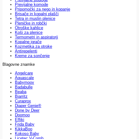
Previjalne komode
Pripomočki za nego in kopanje
Brisače in kopalni plašči
Tetra in muslin plenice
Pleničke in robčki
Otroške kahlice
Koši za plenice
Termometri in aspiratorji
Kopalne igrače
Kozmetika za otroke
Antirepelenti
Kreme za sončenje
Blagovne znamke
Angelcare
Aquascale
Babymoov
Badabulle
Beaba
Biarritz
Curaprox
Diaper Genie®
Done by Deer
Doomoo
Effiki
Frida Baby
KikkaBoo
Kokoso Baby
Licetec V-Comb