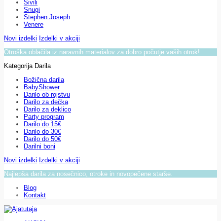
Sivili
Snugi
Stephen Joseph
Venere
Novi izdelki
Izdelki v akciji
Otroška oblačila iz naravnih materialov za dobro počutje vaših otrok!
Kategorija Darila
Božična darila
BabyShower
Darilo ob rojstvu
Darilo za dečka
Darilo za deklico
Party program
Darilo do 15€
Darilo do 30€
Darilo do 50€
Darilni boni
Novi izdelki
Izdelki v akciji
Najlepša darila za nosečnico, otroke in novopečene starše.
Blog
Kontakt