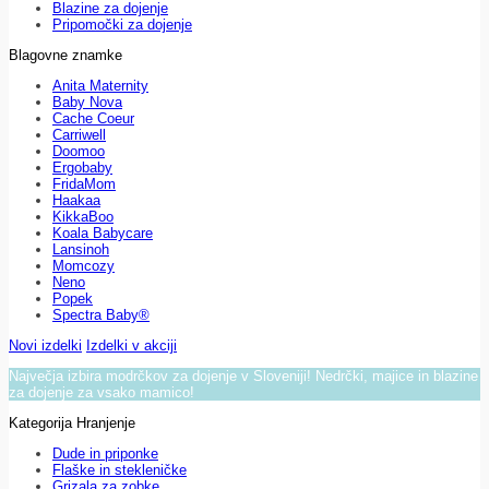
Blazine za dojenje
Pripomočki za dojenje
Blagovne znamke
Anita Maternity
Baby Nova
Cache Coeur
Carriwell
Doomoo
Ergobaby
FridaMom
Haakaa
KikkaBoo
Koala Babycare
Lansinoh
Momcozy
Neno
Popek
Spectra Baby®
Novi izdelki
Izdelki v akciji
Največja izbira modrčkov za dojenje v Sloveniji! Nedrčki, majice in blazine
za dojenje za vsako mamico!
Kategorija Hranjenje
Dude in priponke
Flaške in stekleničke
Grizala za zobke