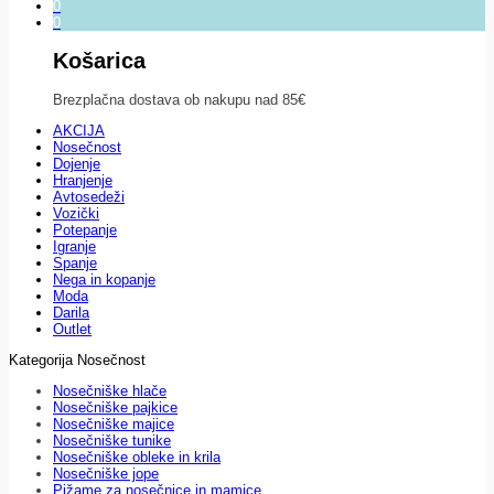
0
0
Košarica
Brezplačna dostava ob nakupu nad 85€
AKCIJA
Nosečnost
Dojenje
Hranjenje
Avtosedeži
Vozički
Potepanje
Igranje
Spanje
Nega in kopanje
Moda
Darila
Outlet
Kategorija Nosečnost
Nosečniške hlače
Nosečniške pajkice
Nosečniške majice
Nosečniške tunike
Nosečniške obleke in krila
Nosečniške jope
Pižame za nosečnice in mamice