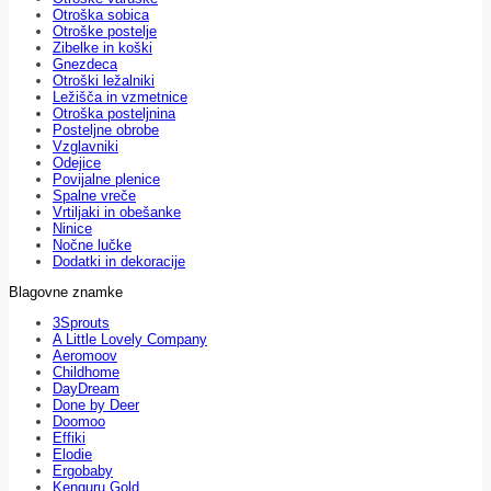
Otroška sobica
Otroške postelje
Zibelke in koški
Gnezdeca
Otroški ležalniki
Ležišča in vzmetnice
Otroška posteljnina
Posteljne obrobe
Vzglavniki
Odejice
Povijalne plenice
Spalne vreče
Vrtiljaki in obešanke
Ninice
Nočne lučke
Dodatki in dekoracije
Blagovne znamke
3Sprouts
A Little Lovely Company
Aeromoov
Childhome
DayDream
Done by Deer
Doomoo
Effiki
Elodie
Ergobaby
Kenguru Gold