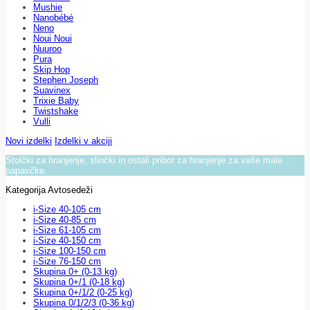
Mushie
Nanobébé
Neno
Noui Noui
Nuuroo
Pura
Skip Hop
Stephen Joseph
Suavinex
Trixie Baby
Twistshake
Vulli
Novi izdelki
Izdelki v akciji
Stolčki za hranjenje, slinčki in ostali pribor za hranjenje za vaše male
papavčke.
Kategorija Avtosedeži
i-Size 40-105 cm
i-Size 40-85 cm
i-Size 61-105 cm
i-Size 40-150 cm
i-Size 100-150 cm
i-Size 76-150 cm
Skupina 0+ (0-13 kg)
Skupina 0+/1 (0-18 kg)
Skupina 0+/1/2 (0-25 kg)
Skupina 0/1/2/3 (0-36 kg)