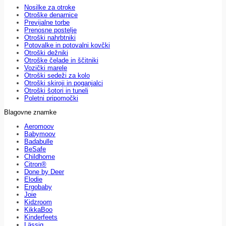
Nosilke za otroke
Otroške denarnice
Previjalne torbe
Prenosne postelje
Otroški nahrbtniki
Potovalke in potovalni kovčki
Otroški dežniki
Otroške čelade in ščitniki
Vozički marele
Otroški sedeži za kolo
Otroški skiroji in poganjalci
Otroški šotori in tuneli
Poletni pripomočki
Blagovne znamke
Aeromoov
Babymoov
Badabulle
BeSafe
Childhome
Citron®
Done by Deer
Elodie
Ergobaby
Joie
Kidzroom
KikkaBoo
Kinderfeets
Lässig