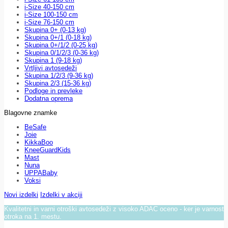
i-Size 40-150 cm
i-Size 100-150 cm
i-Size 76-150 cm
Skupina 0+ (0-13 kg)
Skupina 0+/1 (0-18 kg)
Skupina 0+/1/2 (0-25 kg)
Skupina 0/1/2/3 (0-36 kg)
Skupina 1 (9-18 kg)
Vrtljivi avtosedeži
Skupina 1/2/3 (9-36 kg)
Skupina 2/3 (15-36 kg)
Podloge in prevleke
Dodatna oprema
Blagovne znamke
BeSafe
Joie
KikkaBoo
KneeGuardKids
Mast
Nuna
UPPABaby
Voksi
Novi izdelki
Izdelki v akciji
Kvalitetni in varni otroški avtosedeži z visoko ADAC oceno - ker je varnost
otroka na 1. mestu.