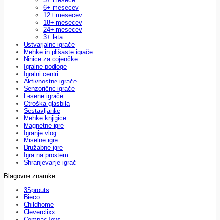
3+ mesece
6+ mesecev
12+ mesecev
18+ mesecev
24+ mesecev
3+ leta
Ustvarjalne igrače
Mehke in plišaste igrače
Ninice za dojenčke
Igralne podloge
Igralni centri
Aktivnostne igrače
Senzorične igrače
Lesene igrače
Otroška glasbila
Sestavljanke
Mehke knjigice
Magnetne igre
Igranje vlog
Miselne igre
Družabne igre
Igra na prostem
Shranjevanje igrač
Blagovne znamke
3Sprouts
Bieco
Childhome
Cleverclixx
CompacToys