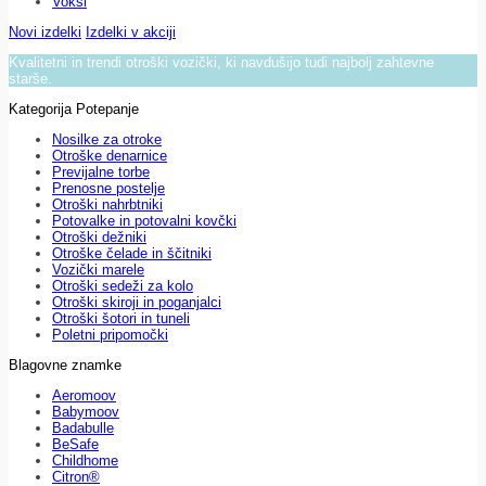
Voksi
Novi izdelki
Izdelki v akciji
Kvalitetni in trendi otroški vozički, ki navdušijo tudi najbolj zahtevne
starše.
Kategorija Potepanje
Nosilke za otroke
Otroške denarnice
Previjalne torbe
Prenosne postelje
Otroški nahrbtniki
Potovalke in potovalni kovčki
Otroški dežniki
Otroške čelade in ščitniki
Vozički marele
Otroški sedeži za kolo
Otroški skiroji in poganjalci
Otroški šotori in tuneli
Poletni pripomočki
Blagovne znamke
Aeromoov
Babymoov
Badabulle
BeSafe
Childhome
Citron®