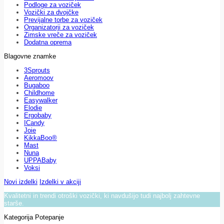
Podloge za voziček
Vozički za dvojčke
Previjalne torbe za voziček
Organizatorji za voziček
Zimske vreče za voziček
Dodatna oprema
Blagovne znamke
3Sprouts
Aeromoov
Bugaboo
Childhome
Easywalker
Elodie
Ergobaby
ICandy
Joie
KikkaBoo®
Mast
Nuna
UPPABaby
Voksi
Novi izdelki
Izdelki v akciji
Kvalitetni in trendi otroški vozički, ki navdušijo tudi najbolj zahtevne
starše.
Kategorija Potepanje