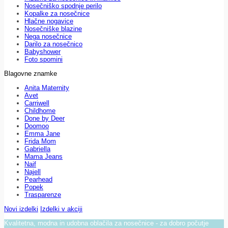
Nosečniško spodnje perilo
Kopalke za nosečnice
Hlačne nogavice
Nosečniške blazine
Nega nosečnice
Darilo za nosečnico
Babyshower
Foto spomini
Blagovne znamke
Anita Maternity
Avet
Carriwell
Childhome
Done by Deer
Doomoo
Emma Jane
Frida Mom
Gabriella
Mama Jeans
Naif
Najell
Pearhead
Popek
Trasparenze
Novi izdelki
Izdelki v akciji
Kvalitetna, modna in udobna oblačila za nosečnice - za dobro počutje