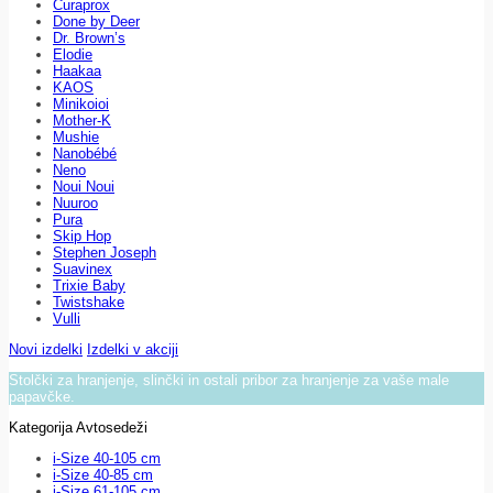
Curaprox
Done by Deer
Dr. Brown’s
Elodie
Haakaa
KAOS
Minikoioi
Mother-K
Mushie
Nanobébé
Neno
Noui Noui
Nuuroo
Pura
Skip Hop
Stephen Joseph
Suavinex
Trixie Baby
Twistshake
Vulli
Novi izdelki
Izdelki v akciji
Stolčki za hranjenje, slinčki in ostali pribor za hranjenje za vaše male
papavčke.
Kategorija Avtosedeži
i-Size 40-105 cm
i-Size 40-85 cm
i-Size 61-105 cm