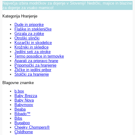
Največja izbira modrčkov za dojenje v Sloveniji! Nedrčki, majice in blazine
za dojenje za vsako mamico!
Kategorija Hranjenje
Dude in priponke
Flaške in stekleničke
Grizala za zobke
Otroški slinčki
Kozarčki in skodelice
Krožniki in skledice
Jedilni seti za otroke
Termo posodice in termovke
Aparati za pripravo hrane
Pripomočki za hranjenje
Žličke in jedilni pribor
Stolčki za hranjenje
Blagovne znamke
b.box
Baby Brezza
Baby Nova
Babymoov
Beaba
Bibado™
Bibs
Bugaboo
Cheeky Chompers®
Childhome