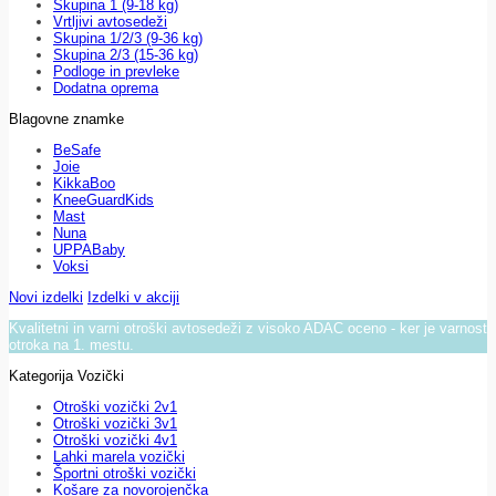
Skupina 1 (9-18 kg)
Vrtljivi avtosedeži
Skupina 1/2/3 (9-36 kg)
Skupina 2/3 (15-36 kg)
Podloge in prevleke
Dodatna oprema
Blagovne znamke
BeSafe
Joie
KikkaBoo
KneeGuardKids
Mast
Nuna
UPPABaby
Voksi
Novi izdelki
Izdelki v akciji
Kvalitetni in varni otroški avtosedeži z visoko ADAC oceno - ker je varnost
otroka na 1. mestu.
Kategorija Vozički
Otroški vozički 2v1
Otroški vozički 3v1
Otroški vozički 4v1
Lahki marela vozički
Športni otroški vozički
Košare za novorojenčka