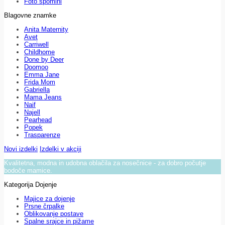
Foto spomini
Blagovne znamke
Anita Maternity
Avet
Carriwell
Childhome
Done by Deer
Doomoo
Emma Jane
Frida Mom
Gabriella
Mama Jeans
Naif
Najell
Pearhead
Popek
Trasparenze
Novi izdelki
Izdelki v akciji
Kvalitetna, modna in udobna oblačila za nosečnice - za dobro počutje
bodoče mamice.
Kategorija Dojenje
Majice za dojenje
Prsne črpalke
Oblikovanje postave
Spalne srajce in pižame