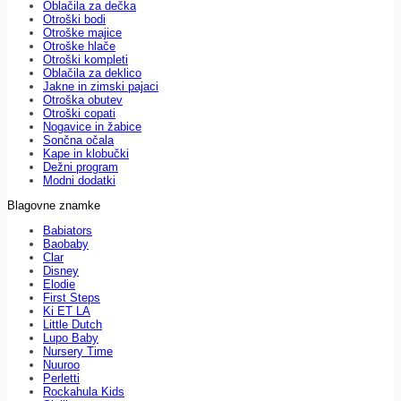
Oblačila za dečka
Otroški bodi
Otroške majice
Otroške hlače
Otroški kompleti
Oblačila za deklico
Jakne in zimski pajaci
Otroška obutev
Otroški copati
Nogavice in žabice
Sončna očala
Kape in klobučki
Dežni program
Modni dodatki
Blagovne znamke
Babiators
Baobaby
Clar
Disney
Elodie
First Steps
Ki ET LA
Little Dutch
Lupo Baby
Nursery Time
Nuuroo
Perletti
Rockahula Kids