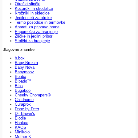
Otroški slinčki
Kozarčki in skodelice
Krožniki in skledice
Jedilni seti za otroke
Termo posodice in termovke
Aparati za pripravo hrane
Pripomočki za hranjenje
Žličke in jedilni pribor
Stolčki za hranjenje
Blagovne znamke
b.box
Baby Brezza
Baby Nova
Babymoov
Beaba
Bibado™
Bibs
Bugaboo
Cheeky Chompers®
Childhome
Curaprox
Done by Deer
Dr. Brown’s
Elodie
Haakaa
KAOS
Minikoioi
Mother-K