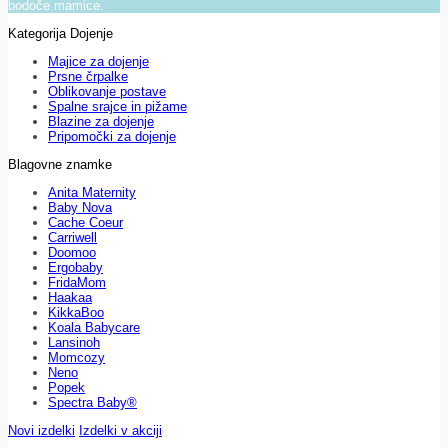
bodoče mamice.
Kategorija Dojenje
Majice za dojenje
Prsne črpalke
Oblikovanje postave
Spalne srajce in pižame
Blazine za dojenje
Pripomočki za dojenje
Blagovne znamke
Anita Maternity
Baby Nova
Cache Coeur
Carriwell
Doomoo
Ergobaby
FridaMom
Haakaa
KikkaBoo
Koala Babycare
Lansinoh
Momcozy
Neno
Popek
Spectra Baby®
Novi izdelki
Izdelki v akciji