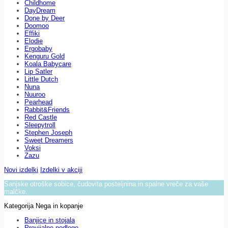
Childhome
DayDream
Done by Deer
Doomoo
Effiki
Elodie
Ergobaby
Kenguru Gold
Koala Babycare
Lip Satler
Little Dutch
Nuna
Nuuroo
Pearhead
Rabbit&Friends
Red Castle
Sleepytroll
Stephen Joseph
Sweet Dreamers
Voksi
Zazu
Novi izdelki
Izdelki v akciji
Sanjske otroške sobice, čudovita posteljnina in spalne vreče za vaše
malčke.
Kategorija Nega in kopanje
Banjice in stojala
Previjalne podloge