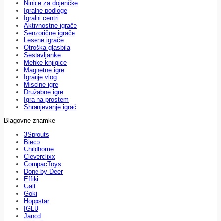
Ninice za dojenčke
Igralne podloge
Igralni centri
Aktivnostne igrače
Senzorične igrače
Lesene igrače
Otroška glasbila
Sestavljanke
Mehke knjigice
Magnetne igre
Igranje vlog
Miselne igre
Družabne igre
Igra na prostem
Shranjevanje igrač
Blagovne znamke
3Sprouts
Bieco
Childhome
Cleverclixx
CompacToys
Done by Deer
Effiki
Galt
Goki
Hoppstar
IGLU
Janod