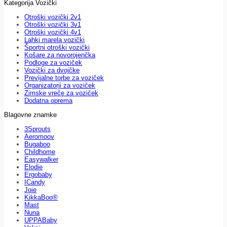
Kategorija Vozički
Otroški vozički 2v1
Otroški vozički 3v1
Otroški vozički 4v1
Lahki marela vozički
Športni otroški vozički
Košare za novorojenčka
Podloge za voziček
Vozički za dvojčke
Previjalne torbe za voziček
Organizatorji za voziček
Zimske vreče za voziček
Dodatna oprema
Blagovne znamke
3Sprouts
Aeromoov
Bugaboo
Childhome
Easywalker
Elodie
Ergobaby
ICandy
Joie
KikkaBoo®
Mast
Nuna
UPPABaby