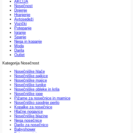
AKCIJA
Nosečnost
Dojenje
Hranjenje
Avtosedeži
Vozički
Potepanje
Igranje
Spanje
Nega in kopanje
Moda
Darila
Outlet
Kategorija Nosečnost
Nosečniške hlače
Nosečniške pajkice
Nosečniške majice
Nosečniške tunike
Nosečniške obleke in krila
Nosečniške jope
Pižame za nosečnice in mamice
Nosečniško spodnje perilo
Kopalke za nosečnice
Hlačne nogavice
Nosečniške blazine
Nega nosečnice
Darilo za nosečnico
Babyshower