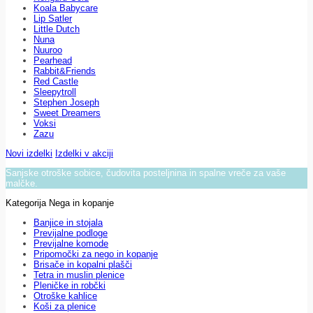
Koala Babycare
Lip Satler
Little Dutch
Nuna
Nuuroo
Pearhead
Rabbit&Friends
Red Castle
Sleepytroll
Stephen Joseph
Sweet Dreamers
Voksi
Zazu
Novi izdelki
Izdelki v akciji
Sanjske otroške sobice, čudovita posteljnina in spalne vreče za vaše
malčke.
Kategorija Nega in kopanje
Banjice in stojala
Previjalne podloge
Previjalne komode
Pripomočki za nego in kopanje
Brisače in kopalni plašči
Tetra in muslin plenice
Pleničke in robčki
Otroške kahlice
Koši za plenice