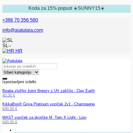
Koda za 15% popust ☀️SUNNY15☀️
+386 70 356 580
info@ajatutaja.com
SL
HR
Izpostavljeni izdelki
Beaba zložljiv šotor Breezy z UV zaščito - Clay Earth
40.00
€
KikkaBoo® Goya Platinum voziček 2v1 - Champagne
699.00
€
MAST voziček za dvojčke M. Twin X Light - Lion
699.00
€