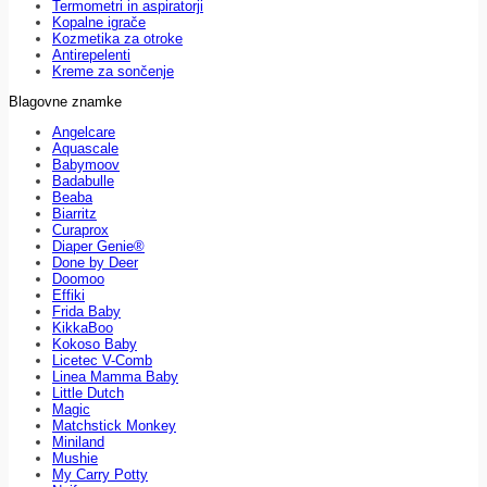
Termometri in aspiratorji
Kopalne igrače
Kozmetika za otroke
Antirepelenti
Kreme za sončenje
Blagovne znamke
Angelcare
Aquascale
Babymoov
Badabulle
Beaba
Biarritz
Curaprox
Diaper Genie®
Done by Deer
Doomoo
Effiki
Frida Baby
KikkaBoo
Kokoso Baby
Licetec V-Comb
Linea Mamma Baby
Little Dutch
Magic
Matchstick Monkey
Miniland
Mushie
My Carry Potty