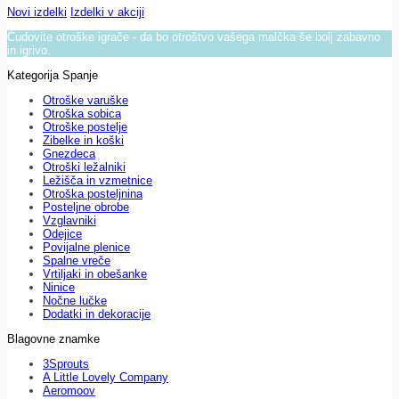
Novi izdelki
Izdelki v akciji
Čudovite otroške igrače - da bo otroštvo vašega malčka še bolj zabavno
in igrivo.
Kategorija Spanje
Otroške varuške
Otroška sobica
Otroške postelje
Zibelke in koški
Gnezdeca
Otroški ležalniki
Ležišča in vzmetnice
Otroška posteljnina
Posteljne obrobe
Vzglavniki
Odejice
Povijalne plenice
Spalne vreče
Vrtiljaki in obešanke
Ninice
Nočne lučke
Dodatki in dekoracije
Blagovne znamke
3Sprouts
A Little Lovely Company
Aeromoov