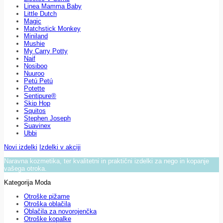
Linea Mamma Baby
Little Dutch
Magic
Matchstick Monkey
Miniland
Mushie
My Carry Potty
Naif
Nosiboo
Nuuroo
Petú Petú
Potette
Sentipure®
Skip Hop
Squitos
Stephen Joseph
Suavinex
Ubbi
Novi izdelki
Izdelki v akciji
Naravna kozmetika, ter kvalitetni in praktični izdelki za nego in kopanje
vašega otroka.
Kategorija Moda
Otroške pižame
Otroška oblačila
Oblačila za novorojenčka
Otroške kopalke