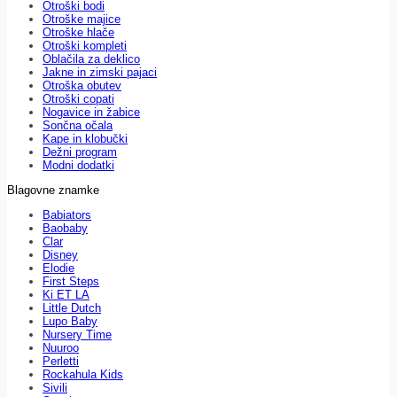
Otroški bodi
Otroške majice
Otroške hlače
Otroški kompleti
Oblačila za deklico
Jakne in zimski pajaci
Otroška obutev
Otroški copati
Nogavice in žabice
Sončna očala
Kape in klobučki
Dežni program
Modni dodatki
Blagovne znamke
Babiators
Baobaby
Clar
Disney
Elodie
First Steps
Ki ET LA
Little Dutch
Lupo Baby
Nursery Time
Nuuroo
Perletti
Rockahula Kids
Sivili