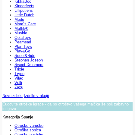
KikkaBoo
Kinderfeets
Lilliputiens
Little Dutch
Modu
Mom`s Care
Muffik®
Mushie
OplaToys
Pearhead
Plan Toys
Play&Go
Scoot&Ride
Stephen Joseph
Sweet Dreamers
Trixie
Tryco
Vilac
Vulli
Zazu
Novi izdelki
Izdelki v akciji
Čudovite otroške igrače - da bo otroštvo vašega malčka še bolj zabavno
in igrivo.
Kategorija Spanje
Otroške varuške
Otroška sobica
Otroške postelje