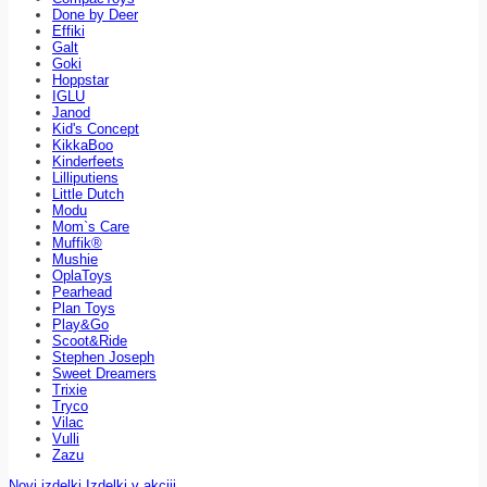
Done by Deer
Effiki
Galt
Goki
Hoppstar
IGLU
Janod
Kid's Concept
KikkaBoo
Kinderfeets
Lilliputiens
Little Dutch
Modu
Mom`s Care
Muffik®
Mushie
OplaToys
Pearhead
Plan Toys
Play&Go
Scoot&Ride
Stephen Joseph
Sweet Dreamers
Trixie
Tryco
Vilac
Vulli
Zazu
Novi izdelki
Izdelki v akciji