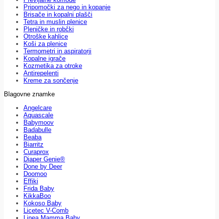
Pripomočki za nego in kopanje
Brisače in kopalni plašči
Tetra in muslin plenice
Pleničke in robčki
Otroške kahlice
Koši za plenice
Termometri in aspiratorji
Kopalne igrače
Kozmetika za otroke
Antirepelenti
Kreme za sončenje
Blagovne znamke
Angelcare
Aquascale
Babymoov
Badabulle
Beaba
Biarritz
Curaprox
Diaper Genie®
Done by Deer
Doomoo
Effiki
Frida Baby
KikkaBoo
Kokoso Baby
Licetec V-Comb
Linea Mamma Baby