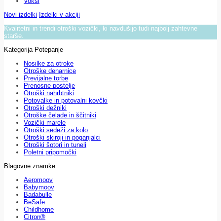
Voksi
Novi izdelki
Izdelki v akciji
Kvalitetni in trendi otroški vozički, ki navdušijo tudi najbolj zahtevne
starše.
Kategorija Potepanje
Nosilke za otroke
Otroške denarnice
Previjalne torbe
Prenosne postelje
Otroški nahrbtniki
Potovalke in potovalni kovčki
Otroški dežniki
Otroške čelade in ščitniki
Vozički marele
Otroški sedeži za kolo
Otroški skiroji in poganjalci
Otroški šotori in tuneli
Poletni pripomočki
Blagovne znamke
Aeromoov
Babymoov
Badabulle
BeSafe
Childhome
Citron®