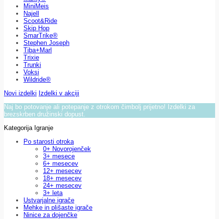
MiniMeis
Najell
Scoot&Ride
Skip Hop
SmarTrike®
Stephen Joseph
Tiba+Marl
Trixie
Trunki
Voksi
Wildride®
Novi izdelki
Izdelki v akciji
Naj bo potovanje ali potepanje z otrokom čimbolj prijetno! Izdelki za
brezskrben družinski dopust.
Kategorija Igranje
Po starosti otroka
0+ Novorojenček
3+ mesece
6+ mesecev
12+ mesecev
18+ mesecev
24+ mesecev
3+ leta
Ustvarjalne igrače
Mehke in plišaste igrače
Ninice za dojenčke