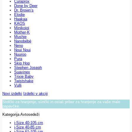
Curaprox
Done by Deer
Dr. Brown’s
Elodie
Haakaa
KAOS
Minikoioi
Mother-K
Mushie
Nanobébé
Neno
Noui Noui
Nuuroo
Pura
Skip Hop
Stephen Joseph
Suavinex
Trixie Baby
Twistshake
Vulli
Novi izdelki
Izdelki v akciji
Stolčki za hranjenje, slinčki in ostali pribor za hranjenje za vaše male
papavčke.
Kategorija Avtosedeži
i-Size 40-105 cm
i-Size 40-85 cm
i-Size 61-105 cm