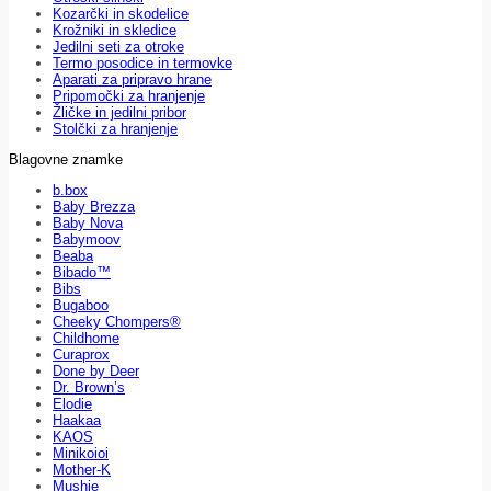
Kozarčki in skodelice
Krožniki in skledice
Jedilni seti za otroke
Termo posodice in termovke
Aparati za pripravo hrane
Pripomočki za hranjenje
Žličke in jedilni pribor
Stolčki za hranjenje
Blagovne znamke
b.box
Baby Brezza
Baby Nova
Babymoov
Beaba
Bibado™
Bibs
Bugaboo
Cheeky Chompers®
Childhome
Curaprox
Done by Deer
Dr. Brown’s
Elodie
Haakaa
KAOS
Minikoioi
Mother-K
Mushie