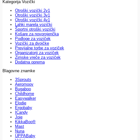
Kategorija Vozički
Otroški vozički 2v1
Otroški vozički 3v1
Otroški vozički 4v1
Lahki marela vozički
Športni otroški vozički
Košare za novorojenčka
Podloge za voziček
Vozički za dvojčke
Previjalne torbe za voziček
Organizatorji za voziček
Zimske vreče za voziček
Dodatna oprema
Blagovne znamke
3Sprouts
Aeromoov
Bugaboo
Childhome
Easywalker
Elodie
Ergobaby
ICandy
Joie
KikkaBoo®
Mast
Nuna
UPPABaby