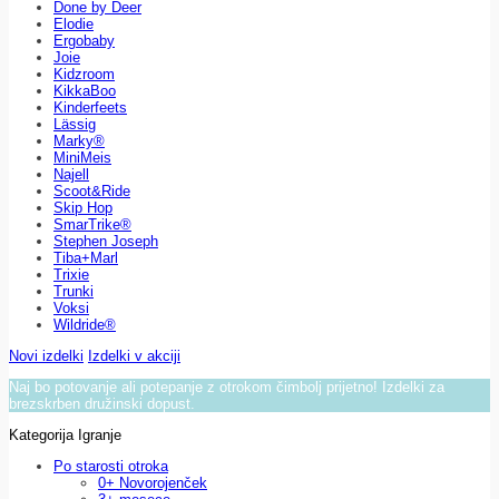
Done by Deer
Elodie
Ergobaby
Joie
Kidzroom
KikkaBoo
Kinderfeets
Lässig
Marky®
MiniMeis
Najell
Scoot&Ride
Skip Hop
SmarTrike®
Stephen Joseph
Tiba+Marl
Trixie
Trunki
Voksi
Wildride®
Novi izdelki
Izdelki v akciji
Naj bo potovanje ali potepanje z otrokom čimbolj prijetno! Izdelki za
brezskrben družinski dopust.
Kategorija Igranje
Po starosti otroka
0+ Novorojenček