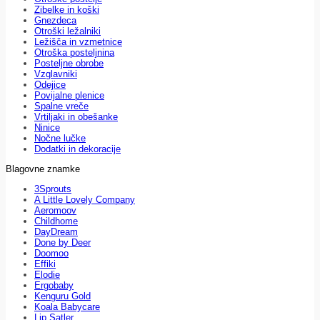
Zibelke in koški
Gnezdeca
Otroški ležalniki
Ležišča in vzmetnice
Otroška posteljnina
Posteljne obrobe
Vzglavniki
Odejice
Povijalne plenice
Spalne vreče
Vrtiljaki in obešanke
Ninice
Nočne lučke
Dodatki in dekoracije
Blagovne znamke
3Sprouts
A Little Lovely Company
Aeromoov
Childhome
DayDream
Done by Deer
Doomoo
Effiki
Elodie
Ergobaby
Kenguru Gold
Koala Babycare
Lip Satler