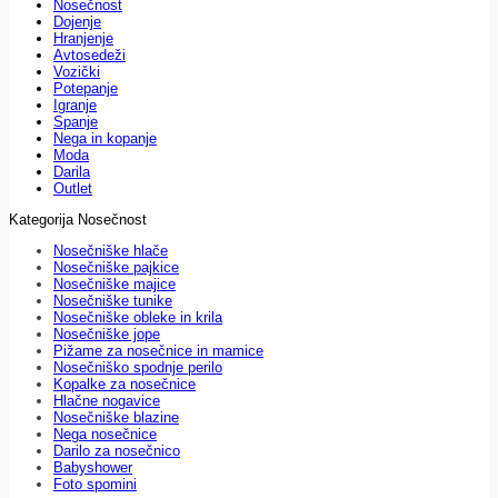
Nosečnost
Dojenje
Hranjenje
Avtosedeži
Vozički
Potepanje
Igranje
Spanje
Nega in kopanje
Moda
Darila
Outlet
Kategorija Nosečnost
Nosečniške hlače
Nosečniške pajkice
Nosečniške majice
Nosečniške tunike
Nosečniške obleke in krila
Nosečniške jope
Pižame za nosečnice in mamice
Nosečniško spodnje perilo
Kopalke za nosečnice
Hlačne nogavice
Nosečniške blazine
Nega nosečnice
Darilo za nosečnico
Babyshower
Foto spomini