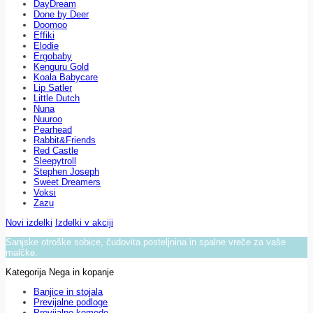
DayDream
Done by Deer
Doomoo
Effiki
Elodie
Ergobaby
Kenguru Gold
Koala Babycare
Lip Satler
Little Dutch
Nuna
Nuuroo
Pearhead
Rabbit&Friends
Red Castle
Sleepytroll
Stephen Joseph
Sweet Dreamers
Voksi
Zazu
Novi izdelki
Izdelki v akciji
Sanjske otroške sobice, čudovita posteljnina in spalne vreče za vaše
malčke.
Kategorija Nega in kopanje
Banjice in stojala
Previjalne podloge
Previjalne komode