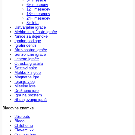
3+ mesece
6+ mesecev
12+ mesecev
18+ mesecev
24+ mesecev
3+ leta
Ustvarjalne igrače
Mehke in plišaste igrače
Ninice za dojenčke
Igralne podloge
Igralni centri
Aktivnostne igrače
Senzorične igrače
Lesene igrače
Otroška glasbila
Sestavljanke
Mehke knjigice
Magnetne igre
Igranje vlog
Miselne igre
Družabne igre
Igra na prostem
Shranjevanje igrač
Blagovne znamke
3Sprouts
Bieco
Childhome
Cleverclixx
CompacToys