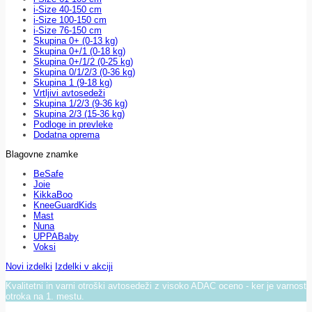
i-Size 40-150 cm
i-Size 100-150 cm
i-Size 76-150 cm
Skupina 0+ (0-13 kg)
Skupina 0+/1 (0-18 kg)
Skupina 0+/1/2 (0-25 kg)
Skupina 0/1/2/3 (0-36 kg)
Skupina 1 (9-18 kg)
Vrtljivi avtosedeži
Skupina 1/2/3 (9-36 kg)
Skupina 2/3 (15-36 kg)
Podloge in prevleke
Dodatna oprema
Blagovne znamke
BeSafe
Joie
KikkaBoo
KneeGuardKids
Mast
Nuna
UPPABaby
Voksi
Novi izdelki
Izdelki v akciji
Kvalitetni in varni otroški avtosedeži z visoko ADAC oceno - ker je varnost
otroka na 1. mestu.