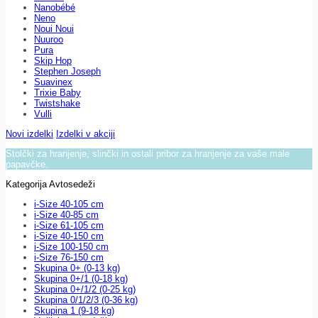
Nanobébé
Neno
Noui Noui
Nuuroo
Pura
Skip Hop
Stephen Joseph
Suavinex
Trixie Baby
Twistshake
Vulli
Novi izdelki
Izdelki v akciji
Stolčki za hranjenje, slinčki in ostali pribor za hranjenje za vaše male
papavčke.
Kategorija Avtosedeži
i-Size 40-105 cm
i-Size 40-85 cm
i-Size 61-105 cm
i-Size 40-150 cm
i-Size 100-150 cm
i-Size 76-150 cm
Skupina 0+ (0-13 kg)
Skupina 0+/1 (0-18 kg)
Skupina 0+/1/2 (0-25 kg)
Skupina 0/1/2/3 (0-36 kg)
Skupina 1 (9-18 kg)