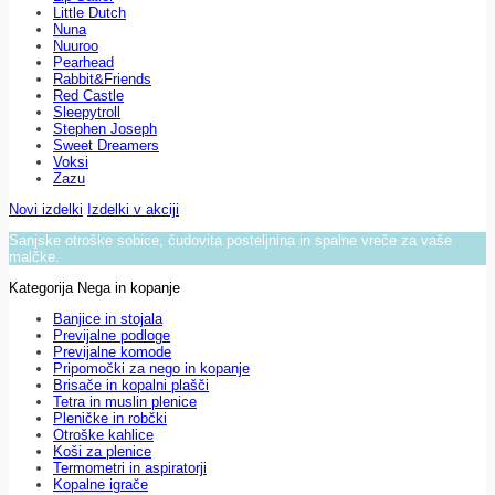
Little Dutch
Nuna
Nuuroo
Pearhead
Rabbit&Friends
Red Castle
Sleepytroll
Stephen Joseph
Sweet Dreamers
Voksi
Zazu
Novi izdelki
Izdelki v akciji
Sanjske otroške sobice, čudovita posteljnina in spalne vreče za vaše
malčke.
Kategorija Nega in kopanje
Banjice in stojala
Previjalne podloge
Previjalne komode
Pripomočki za nego in kopanje
Brisače in kopalni plašči
Tetra in muslin plenice
Pleničke in robčki
Otroške kahlice
Koši za plenice
Termometri in aspiratorji
Kopalne igrače