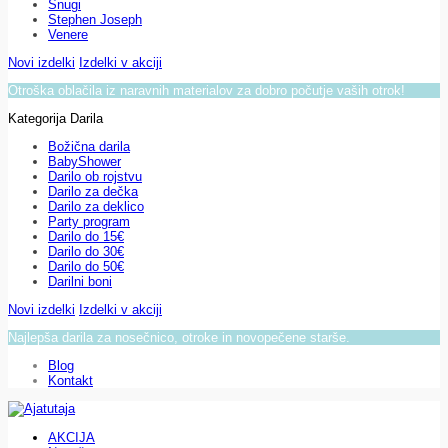
Snugi
Stephen Joseph
Venere
Novi izdelki
Izdelki v akciji
Otroška oblačila iz naravnih materialov za dobro počutje vaših otrok!
Kategorija Darila
Božična darila
BabyShower
Darilo ob rojstvu
Darilo za dečka
Darilo za deklico
Party program
Darilo do 15€
Darilo do 30€
Darilo do 50€
Darilni boni
Novi izdelki
Izdelki v akciji
Najlepša darila za nosečnico, otroke in novopečene starše.
Blog
Kontakt
AKCIJA