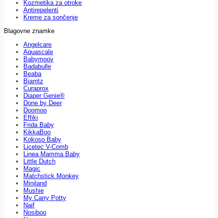
Kozmetika za otroke
Antirepelenti
Kreme za sončenje
Blagovne znamke
Angelcare
Aquascale
Babymoov
Badabulle
Beaba
Biarritz
Curaprox
Diaper Genie®
Done by Deer
Doomoo
Effiki
Frida Baby
KikkaBoo
Kokoso Baby
Licetec V-Comb
Linea Mamma Baby
Little Dutch
Magic
Matchstick Monkey
Miniland
Mushie
My Carry Potty
Naif
Nosiboo