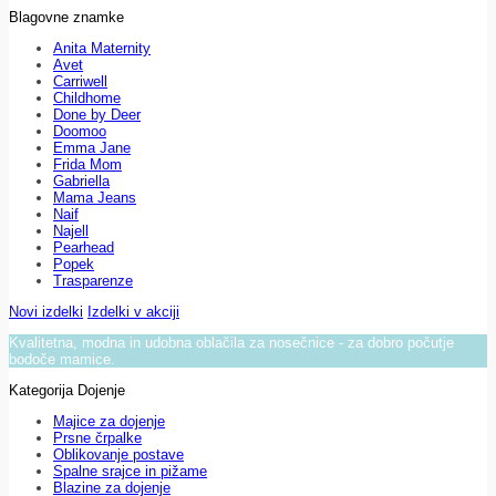
Blagovne znamke
Anita Maternity
Avet
Carriwell
Childhome
Done by Deer
Doomoo
Emma Jane
Frida Mom
Gabriella
Mama Jeans
Naif
Najell
Pearhead
Popek
Trasparenze
Novi izdelki
Izdelki v akciji
Kvalitetna, modna in udobna oblačila za nosečnice - za dobro počutje
bodoče mamice.
Kategorija Dojenje
Majice za dojenje
Prsne črpalke
Oblikovanje postave
Spalne srajce in pižame
Blazine za dojenje