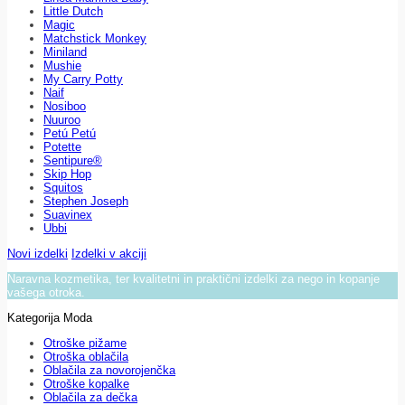
Little Dutch
Magic
Matchstick Monkey
Miniland
Mushie
My Carry Potty
Naif
Nosiboo
Nuuroo
Petú Petú
Potette
Sentipure®
Skip Hop
Squitos
Stephen Joseph
Suavinex
Ubbi
Novi izdelki
Izdelki v akciji
Naravna kozmetika, ter kvalitetni in praktični izdelki za nego in kopanje
vašega otroka.
Kategorija Moda
Otroške pižame
Otroška oblačila
Oblačila za novorojenčka
Otroške kopalke
Oblačila za dečka