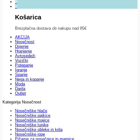
0
0
Košarica
Brezplačna dostava ob nakupu nad 85€
AKCIJA
Nosečnost
Dojenje
Hranjenje
Avtosedeži
Vozički
Potepanje
Igranje
Spanje
Nega in kopanje
Moda
Darila
Outlet
Kategorija Nosečnost
Nosečniške hlače
Nosečniške pajkice
Nosečniške majice
Nosečniške tunike
Nosečniške obleke in krila
Nosečniške jope
Pižame za nosečnice in mamice