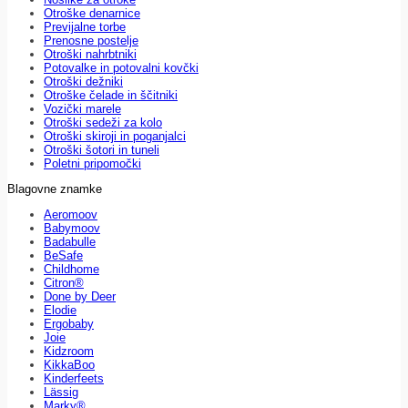
Otroške denarnice
Previjalne torbe
Prenosne postelje
Otroški nahrbtniki
Potovalke in potovalni kovčki
Otroški dežniki
Otroške čelade in ščitniki
Vozički marele
Otroški sedeži za kolo
Otroški skiroji in poganjalci
Otroški šotori in tuneli
Poletni pripomočki
Blagovne znamke
Aeromoov
Babymoov
Badabulle
BeSafe
Childhome
Citron®
Done by Deer
Elodie
Ergobaby
Joie
Kidzroom
KikkaBoo
Kinderfeets
Lässig
Marky®