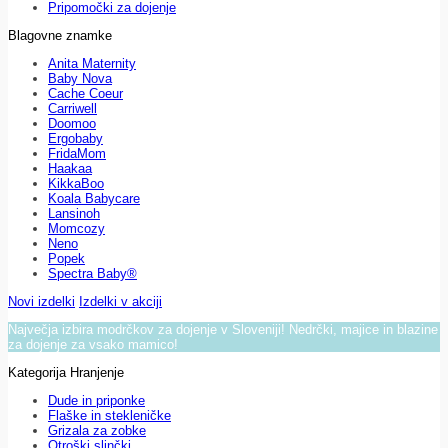
Pripomočki za dojenje
Blagovne znamke
Anita Maternity
Baby Nova
Cache Coeur
Carriwell
Doomoo
Ergobaby
FridaMom
Haakaa
KikkaBoo
Koala Babycare
Lansinoh
Momcozy
Neno
Popek
Spectra Baby®
Novi izdelki
Izdelki v akciji
Največja izbira modrčkov za dojenje v Sloveniji! Nedrčki, majice in blazine
za dojenje za vsako mamico!
Kategorija Hranjenje
Dude in priponke
Flaške in stekleničke
Grizala za zobke
Otroški slinčki