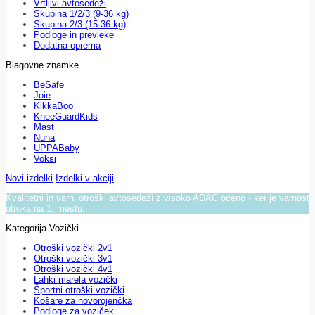
Vrtljivi avtosedeži
Skupina 1/2/3 (9-36 kg)
Skupina 2/3 (15-36 kg)
Podloge in prevleke
Dodatna oprema
Blagovne znamke
BeSafe
Joie
KikkaBoo
KneeGuardKids
Mast
Nuna
UPPABaby
Voksi
Novi izdelki
Izdelki v akciji
Kvalitetni in varni otroški avtosedeži z visoko ADAC oceno - ker je varnost
otroka na 1. mestu.
Kategorija Vozički
Otroški vozički 2v1
Otroški vozički 3v1
Otroški vozički 4v1
Lahki marela vozički
Športni otroški vozički
Košare za novorojenčka
Podloge za voziček