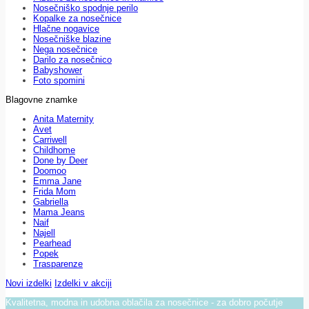
Nosečniško spodnje perilo
Kopalke za nosečnice
Hlačne nogavice
Nosečniške blazine
Nega nosečnice
Darilo za nosečnico
Babyshower
Foto spomini
Blagovne znamke
Anita Maternity
Avet
Carriwell
Childhome
Done by Deer
Doomoo
Emma Jane
Frida Mom
Gabriella
Mama Jeans
Naif
Najell
Pearhead
Popek
Trasparenze
Novi izdelki
Izdelki v akciji
Kvalitetna, modna in udobna oblačila za nosečnice - za dobro počutje