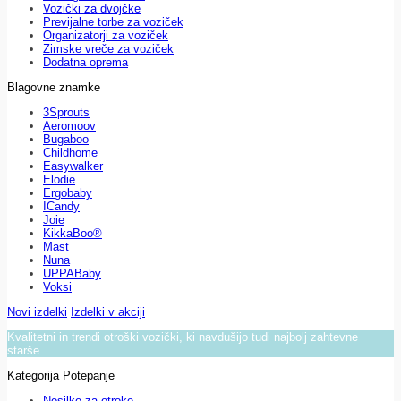
Vozički za dvojčke
Previjalne torbe za voziček
Organizatorji za voziček
Zimske vreče za voziček
Dodatna oprema
Blagovne znamke
3Sprouts
Aeromoov
Bugaboo
Childhome
Easywalker
Elodie
Ergobaby
ICandy
Joie
KikkaBoo®
Mast
Nuna
UPPABaby
Voksi
Novi izdelki
Izdelki v akciji
Kvalitetni in trendi otroški vozički, ki navdušijo tudi najbolj zahtevne
starše.
Kategorija Potepanje
Nosilke za otroke