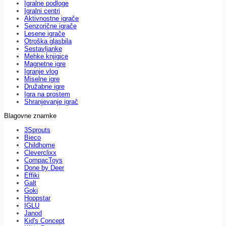
Igralne podloge
Igralni centri
Aktivnostne igrače
Senzorične igrače
Lesene igrače
Otroška glasbila
Sestavljanke
Mehke knjigice
Magnetne igre
Igranje vlog
Miselne igre
Družabne igre
Igra na prostem
Shranjevanje igrač
Blagovne znamke
3Sprouts
Bieco
Childhome
Cleverclixx
CompacToys
Done by Deer
Effiki
Galt
Goki
Hoppstar
IGLU
Janod
Kid's Concept