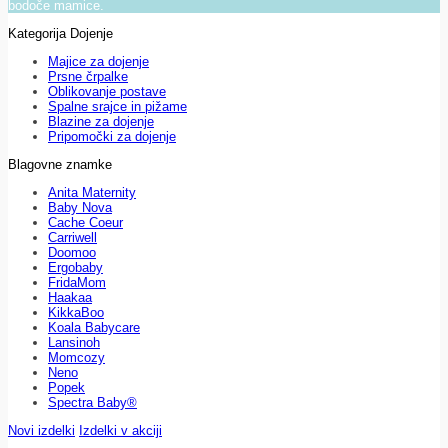
bodoče mamice.
Kategorija Dojenje
Majice za dojenje
Prsne črpalke
Oblikovanje postave
Spalne srajce in pižame
Blazine za dojenje
Pripomočki za dojenje
Blagovne znamke
Anita Maternity
Baby Nova
Cache Coeur
Carriwell
Doomoo
Ergobaby
FridaMom
Haakaa
KikkaBoo
Koala Babycare
Lansinoh
Momcozy
Neno
Popek
Spectra Baby®
Novi izdelki
Izdelki v akciji