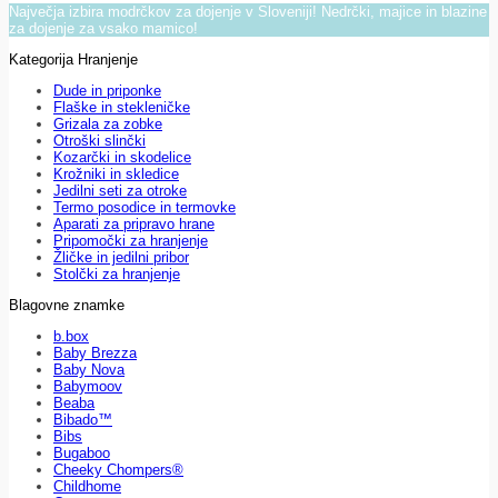
Največja izbira modrčkov za dojenje v Sloveniji! Nedrčki, majice in blazine
za dojenje za vsako mamico!
Kategorija Hranjenje
Dude in priponke
Flaške in stekleničke
Grizala za zobke
Otroški slinčki
Kozarčki in skodelice
Krožniki in skledice
Jedilni seti za otroke
Termo posodice in termovke
Aparati za pripravo hrane
Pripomočki za hranjenje
Žličke in jedilni pribor
Stolčki za hranjenje
Blagovne znamke
b.box
Baby Brezza
Baby Nova
Babymoov
Beaba
Bibado™
Bibs
Bugaboo
Cheeky Chompers®
Childhome