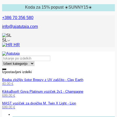
Koda za 15% popust ☀️SUNNY15☀️
+386 70 356 580
info@ajatutaja.com
SL
HR
Izpostavljeni izdelki
Beaba zložljiv šotor Breezy z UV zaščito - Clay Earth
40.00
€
KikkaBoo® Goya Platinum voziček 2v1 - Champagne
699.00
€
MAST voziček za dvojčke M. Twin X Light - Lion
699.00
€