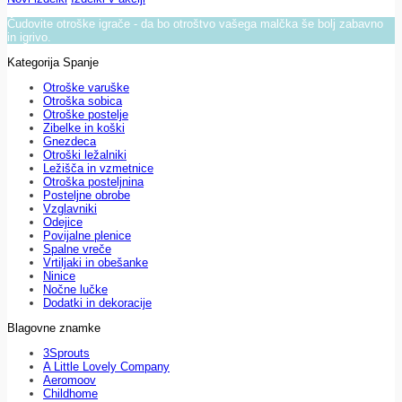
Čudovite otroške igrače - da bo otroštvo vašega malčka še bolj zabavno
in igrivo.
Kategorija Spanje
Otroške varuške
Otroška sobica
Otroške postelje
Zibelke in koški
Gnezdeca
Otroški ležalniki
Ležišča in vzmetnice
Otroška posteljnina
Posteljne obrobe
Vzglavniki
Odejice
Povijalne plenice
Spalne vreče
Vrtiljaki in obešanke
Ninice
Nočne lučke
Dodatki in dekoracije
Blagovne znamke
3Sprouts
A Little Lovely Company
Aeromoov
Childhome