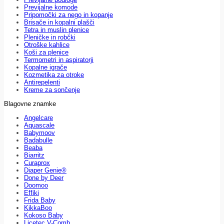
Previjalne komode
Pripomočki za nego in kopanje
Brisače in kopalni plašči
Tetra in muslin plenice
Pleničke in robčki
Otroške kahlice
Koši za plenice
Termometri in aspiratorji
Kopalne igrače
Kozmetika za otroke
Antirepelenti
Kreme za sončenje
Blagovne znamke
Angelcare
Aquascale
Babymoov
Badabulle
Beaba
Biarritz
Curaprox
Diaper Genie®
Done by Deer
Doomoo
Effiki
Frida Baby
KikkaBoo
Kokoso Baby
Licetec V-Comb