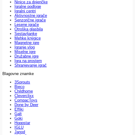
Ninice za dojenčke
Igralne podloge
Igralni centri
Aktivnostne igrače
Senzorične igrače
Lesene igrače
Otroška glasbila
Sestavljanke
Mehke knjigice
Magnetne igre
Igranje vlog
Miselne igre
Družabne igre
Igra na prostem
Shranjevanje igrač
Blagovne znamke
3Sprouts
Bieco
Childhome
Cleverclixx
CompacToys
Done by Deer
Effiki
Galt
Goki
Hoppstar
IGLU
Janod