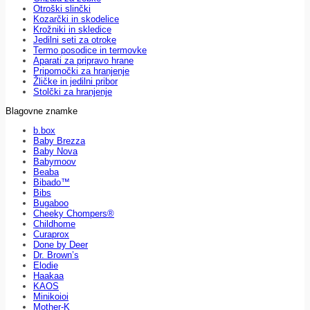
Otroški slinčki
Kozarčki in skodelice
Krožniki in skledice
Jedilni seti za otroke
Termo posodice in termovke
Aparati za pripravo hrane
Pripomočki za hranjenje
Žličke in jedilni pribor
Stolčki za hranjenje
Blagovne znamke
b.box
Baby Brezza
Baby Nova
Babymoov
Beaba
Bibado™
Bibs
Bugaboo
Cheeky Chompers®
Childhome
Curaprox
Done by Deer
Dr. Brown’s
Elodie
Haakaa
KAOS
Minikoioi
Mother-K