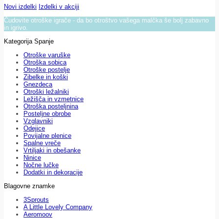
Novi izdelki
Izdelki v akciji
Čudovite otroške igrače - da bo otroštvo vašega malčka še bolj zabavno
in igrivo.
Kategorija Spanje
Otroške varuške
Otroška sobica
Otroške postelje
Zibelke in koški
Gnezdeca
Otroški ležalniki
Ležišča in vzmetnice
Otroška posteljnina
Posteljne obrobe
Vzglavniki
Odejice
Povijalne plenice
Spalne vreče
Vrtiljaki in obešanke
Ninice
Nočne lučke
Dodatki in dekoracije
Blagovne znamke
3Sprouts
A Little Lovely Company
Aeromoov