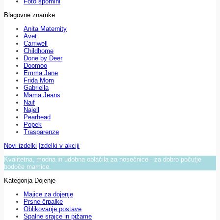
Foto spomini
Blagovne znamke
Anita Maternity
Avet
Carriwell
Childhome
Done by Deer
Doomoo
Emma Jane
Frida Mom
Gabriella
Mama Jeans
Naif
Najell
Pearhead
Popek
Trasparenze
Novi izdelki
Izdelki v akciji
Kvalitetna, modna in udobna oblačila za nosečnice - za dobro počutje
bodoče mamice.
Kategorija Dojenje
Majice za dojenje
Prsne črpalke
Oblikovanje postave
Spalne srajce in pižame