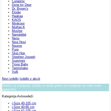
Curaprox
Done by Deer
Dr. Brown’s
Elodie
Haakaa
KAOS
Minikoioi
Mother-K
Mushie
Nanobébé
Neno
Noui Noui
Nuuroo
Pura
Skip Hop
Stephen Joseph
Suavinex
Trixie Baby
Twistshake
Vulli
Novi izdelki
Izdelki v akciji
Stolčki za hranjenje, slinčki in ostali pribor za hranjenje za vaše male
papavčke.
Kategorija Avtosedeži
i-Size 40-105 cm
i-Size 40-85 cm
i-Size 61-105 cm