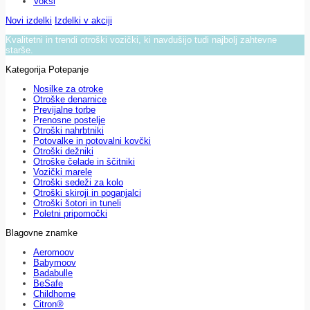
Voksi
Novi izdelki
Izdelki v akciji
Kvalitetni in trendi otroški vozički, ki navdušijo tudi najbolj zahtevne
starše.
Kategorija Potepanje
Nosilke za otroke
Otroške denarnice
Previjalne torbe
Prenosne postelje
Otroški nahrbtniki
Potovalke in potovalni kovčki
Otroški dežniki
Otroške čelade in ščitniki
Vozički marele
Otroški sedeži za kolo
Otroški skiroji in poganjalci
Otroški šotori in tuneli
Poletni pripomočki
Blagovne znamke
Aeromoov
Babymoov
Badabulle
BeSafe
Childhome
Citron®