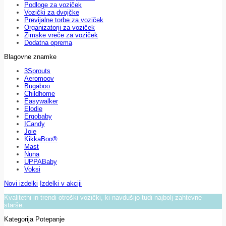
Podloge za voziček
Vozički za dvojčke
Previjalne torbe za voziček
Organizatorji za voziček
Zimske vreče za voziček
Dodatna oprema
Blagovne znamke
3Sprouts
Aeromoov
Bugaboo
Childhome
Easywalker
Elodie
Ergobaby
ICandy
Joie
KikkaBoo®
Mast
Nuna
UPPABaby
Voksi
Novi izdelki
Izdelki v akciji
Kvalitetni in trendi otroški vozički, ki navdušijo tudi najbolj zahtevne
starše.
Kategorija Potepanje