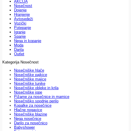
AKCIJA
Nosečnost
Dojenje
Hranjenje
Avtosedeži
Vozički
Potepanje
Igranje
Spanje
Nega in kopanje
Moda
Darila
Outlet
Kategorija Nosečnost
Nosečniške hlače
Nosečniške pajkice
Nosečniške majice
Nosečniške tunike
Nosečniške obleke in krila
Nosečniške jope
Pižame za nosečnice in mamice
Nosečniško spodnje perilo
Kopalke za nosečnice
Hlačne nogavice
Nosečniške blazine
Nega nosečnice
Darilo za nosečnico
Babyshower