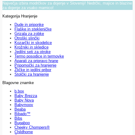
Največja izbira modrčkov za dojenje v Sloveniji! Nedrčki, majice in blazine
za dojenje za vsako mamico!
Kategorija Hranjenje
Dude in priponke
Flaške in stekleničke
Grizala za zobke
Otroški slinčki
Kozarčki in skodelice
Krožniki in skledice
Jedilni seti za otroke
Termo posodice in termovke
Aparati za pripravo hrane
Pripomočki za hranjenje
Žličke in jedilni pribor
Stolčki za hranjenje
Blagovne znamke
b.box
Baby Brezza
Baby Nova
Babymoov
Beaba
Bibado™
Bibs
Bugaboo
Cheeky Chompers®
Childhome