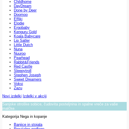
Childhome
DayDream
Done by Deer
Doomoo
Effiki
Elodie
Ergobaby
Kenguru Gold
Koala Babycare
Lip Satler
Little Dutch
Nuna
Nuuroo
Pearhead
Rabbit&Friends
Red Castle
Sleepytroll
Stephen Joseph
Sweet Dreamers
Voksi
Zazu
Novi izdelki
Izdelki v akciji
Sanjske otroške sobice, čudovita posteljnina in spalne vreče za vaše
malčke.
Kategorija Nega in kopanje
Banjice in stojala
Previjalne podloge