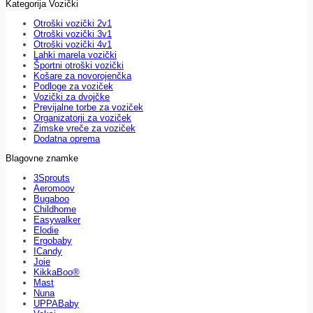
Kategorija Vozički
Otroški vozički 2v1
Otroški vozički 3v1
Otroški vozički 4v1
Lahki marela vozički
Športni otroški vozički
Košare za novorojenčka
Podloge za voziček
Vozički za dvojčke
Previjalne torbe za voziček
Organizatorji za voziček
Zimske vreče za voziček
Dodatna oprema
Blagovne znamke
3Sprouts
Aeromoov
Bugaboo
Childhome
Easywalker
Elodie
Ergobaby
ICandy
Joie
KikkaBoo®
Mast
Nuna
UPPABaby