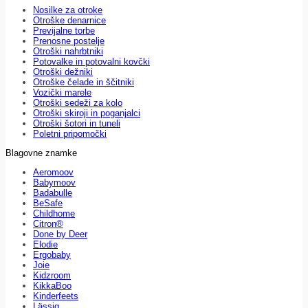
Nosilke za otroke
Otroške denarnice
Previjalne torbe
Prenosne postelje
Otroški nahrbtniki
Potovalke in potovalni kovčki
Otroški dežniki
Otroške čelade in ščitniki
Vozički marele
Otroški sedeži za kolo
Otroški skiroji in poganjalci
Otroški šotori in tuneli
Poletni pripomočki
Blagovne znamke
Aeromoov
Babymoov
Badabulle
BeSafe
Childhome
Citron®
Done by Deer
Elodie
Ergobaby
Joie
Kidzroom
KikkaBoo
Kinderfeets
Lässig