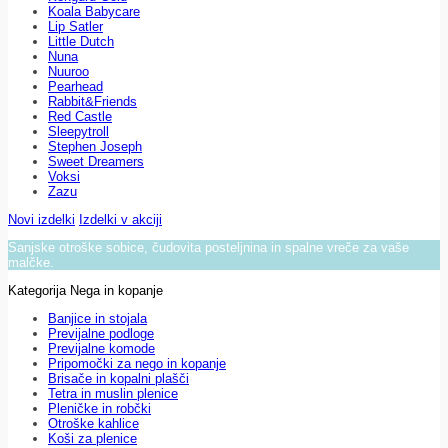
Koala Babycare
Lip Satler
Little Dutch
Nuna
Nuuroo
Pearhead
Rabbit&Friends
Red Castle
Sleepytroll
Stephen Joseph
Sweet Dreamers
Voksi
Zazu
Novi izdelki
Izdelki v akciji
Sanjske otroške sobice, čudovita posteljnina in spalne vreče za vaše
malčke.
Kategorija Nega in kopanje
Banjice in stojala
Previjalne podloge
Previjalne komode
Pripomočki za nego in kopanje
Brisače in kopalni plašči
Tetra in muslin plenice
Pleničke in robčki
Otroške kahlice
Koši za plenice