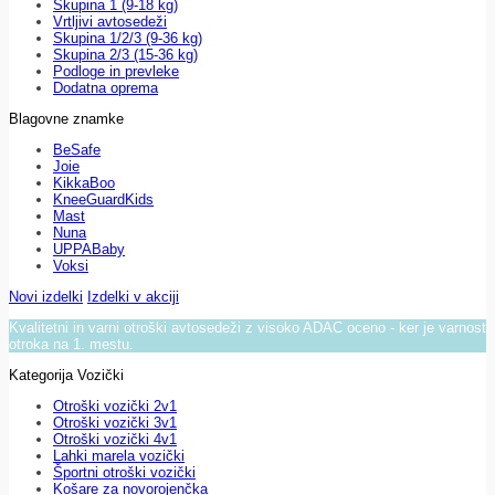
Skupina 1 (9-18 kg)
Vrtljivi avtosedeži
Skupina 1/2/3 (9-36 kg)
Skupina 2/3 (15-36 kg)
Podloge in prevleke
Dodatna oprema
Blagovne znamke
BeSafe
Joie
KikkaBoo
KneeGuardKids
Mast
Nuna
UPPABaby
Voksi
Novi izdelki
Izdelki v akciji
Kvalitetni in varni otroški avtosedeži z visoko ADAC oceno - ker je varnost
otroka na 1. mestu.
Kategorija Vozički
Otroški vozički 2v1
Otroški vozički 3v1
Otroški vozički 4v1
Lahki marela vozički
Športni otroški vozički
Košare za novorojenčka