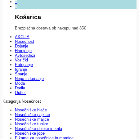
0
0
Košarica
Brezplačna dostava ob nakupu nad 85€
AKCIJA
Nosečnost
Dojenje
Hranjenje
Avtosedeži
Vozički
Potepanje
Igranje
Spanje
Nega in kopanje
Moda
Darila
Outlet
Kategorija Nosečnost
Nosečniške hlače
Nosečniške pajkice
Nosečniške majice
Nosečniške tunike
Nosečniške obleke in krila
Nosečniške jope
Pižame za nosečnice in mamice