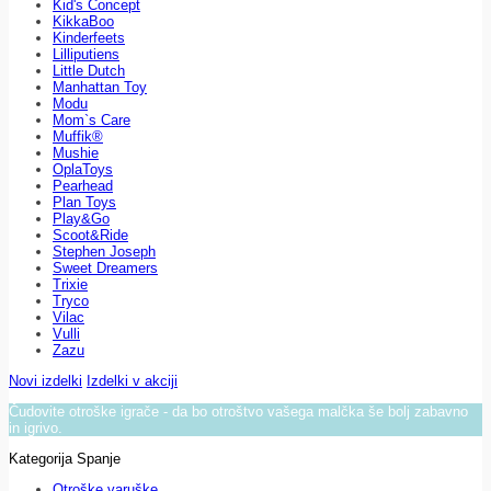
Kid's Concept
KikkaBoo
Kinderfeets
Lilliputiens
Little Dutch
Manhattan Toy
Modu
Mom`s Care
Muffik®
Mushie
OplaToys
Pearhead
Plan Toys
Play&Go
Scoot&Ride
Stephen Joseph
Sweet Dreamers
Trixie
Tryco
Vilac
Vulli
Zazu
Novi izdelki
Izdelki v akciji
Čudovite otroške igrače - da bo otroštvo vašega malčka še bolj zabavno
in igrivo.
Kategorija Spanje
Otroške varuške