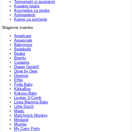
Termometri in aspiratorji
Kopalne igrače
Kozmetika za otroke
Antirepelenti
Kreme za sončenje
Blagovne znamke
Angelcare
Aquascale
Babymoov
Badabulle
Beaba
Biarritz
Curaprox
Diaper Genie®
Done by Deer
Doomoo
Effiki
Frida Baby
KikkaBoo
Kokoso Baby
Licetec V-Comb
Linea Mamma Baby
Little Dutch
Magic
Matchstick Monkey
Miniland
Mushie
My Carry Potty