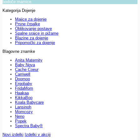
bodoče mamice.
Kategorija Dojenje
Majice za dojenje
Prsne črpalke
Oblikovanje postave
Spalne srajce in pižame
Blazine za dojenje
Pripomočki za dojenje
Blagovne znamke
Anita Maternity
Baby Nova
Cache Coeur
Carriwell
Doomoo
Ergobaby
FridaMom
Haakaa
KikkaBoo
Koala Babycare
Lansinoh
Momcozy
Neno
Popek
Spectra Baby®
Novi izdelki
Izdelki v akciji