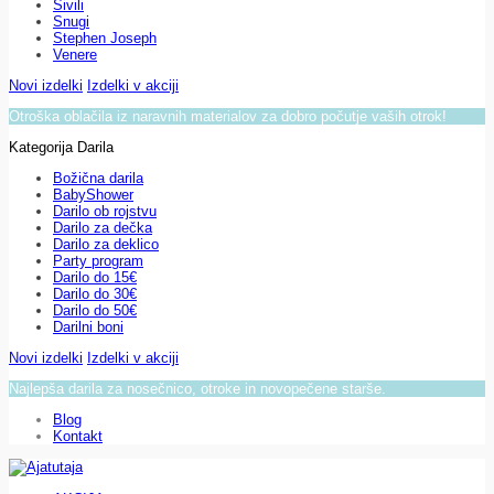
Sivili
Snugi
Stephen Joseph
Venere
Novi izdelki
Izdelki v akciji
Otroška oblačila iz naravnih materialov za dobro počutje vaših otrok!
Kategorija Darila
Božična darila
BabyShower
Darilo ob rojstvu
Darilo za dečka
Darilo za deklico
Party program
Darilo do 15€
Darilo do 30€
Darilo do 50€
Darilni boni
Novi izdelki
Izdelki v akciji
Najlepša darila za nosečnico, otroke in novopečene starše.
Blog
Kontakt