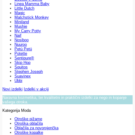
Linea Mamma Baby
Little Dutch
Magic
Matchstick Monkey
Miniland
Mushie
My Carry Potty
Naif
Nosiboo
Nuuroo
Petú Petú
Potette
Sentipure®
Skip Hop
Squitos
Stephen Joseph
Suavinex
Ubbi
Novi izdelki
Izdelki v akciji
Naravna kozmetika, ter kvalitetni in praktični izdelki za nego in kopanje
vašega otroka.
Kategorija Moda
Otroške pižame
Otroška oblačila
Oblačila za novorojenčka
Otroške kopalke