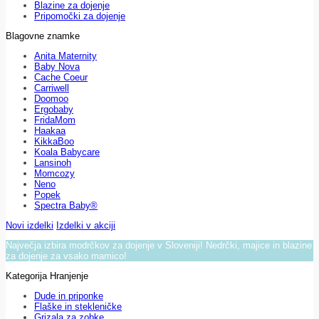
Blazine za dojenje
Pripomočki za dojenje
Blagovne znamke
Anita Maternity
Baby Nova
Cache Coeur
Carriwell
Doomoo
Ergobaby
FridaMom
Haakaa
KikkaBoo
Koala Babycare
Lansinoh
Momcozy
Neno
Popek
Spectra Baby®
Novi izdelki
Izdelki v akciji
Največja izbira modrčkov za dojenje v Sloveniji! Nedrčki, majice in blazine
za dojenje za vsako mamico!
Kategorija Hranjenje
Dude in priponke
Flaške in stekleničke
Grizala za zobke