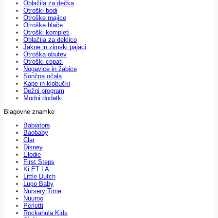
Oblačila za dečka
Otroški bodi
Otroške majice
Otroške hlače
Otroški kompleti
Oblačila za deklico
Jakne in zimski pajaci
Otroška obutev
Otroški copati
Nogavice in žabice
Sončna očala
Kape in klobučki
Dežni program
Modni dodatki
Blagovne znamke
Babiators
Baobaby
Clar
Disney
Elodie
First Steps
Ki ET LA
Little Dutch
Lupo Baby
Nursery Time
Nuuroo
Perletti
Rockahula Kids