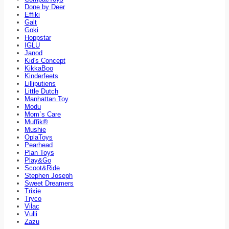
Done by Deer
Effiki
Galt
Goki
Hoppstar
IGLU
Janod
Kid's Concept
KikkaBoo
Kinderfeets
Lilliputiens
Little Dutch
Manhattan Toy
Modu
Mom`s Care
Muffik®
Mushie
OplaToys
Pearhead
Plan Toys
Play&Go
Scoot&Ride
Stephen Joseph
Sweet Dreamers
Trixie
Tryco
Vilac
Vulli
Zazu