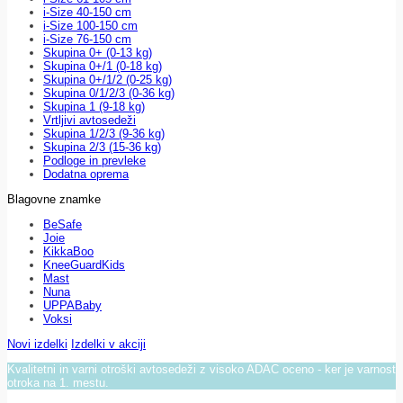
i-Size 40-150 cm
i-Size 100-150 cm
i-Size 76-150 cm
Skupina 0+ (0-13 kg)
Skupina 0+/1 (0-18 kg)
Skupina 0+/1/2 (0-25 kg)
Skupina 0/1/2/3 (0-36 kg)
Skupina 1 (9-18 kg)
Vrtljivi avtosedeži
Skupina 1/2/3 (9-36 kg)
Skupina 2/3 (15-36 kg)
Podloge in prevleke
Dodatna oprema
Blagovne znamke
BeSafe
Joie
KikkaBoo
KneeGuardKids
Mast
Nuna
UPPABaby
Voksi
Novi izdelki
Izdelki v akciji
Kvalitetni in varni otroški avtosedeži z visoko ADAC oceno - ker je varnost
otroka na 1. mestu.