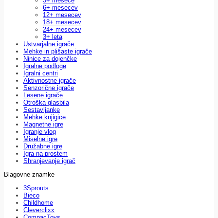
3+ mesece
6+ mesecev
12+ mesecev
18+ mesecev
24+ mesecev
3+ leta
Ustvarjalne igrače
Mehke in plišaste igrače
Ninice za dojenčke
Igralne podloge
Igralni centri
Aktivnostne igrače
Senzorične igrače
Lesene igrače
Otroška glasbila
Sestavljanke
Mehke knjigice
Magnetne igre
Igranje vlog
Miselne igre
Družabne igre
Igra na prostem
Shranjevanje igrač
Blagovne znamke
3Sprouts
Bieco
Childhome
Cleverclixx
CompacToys