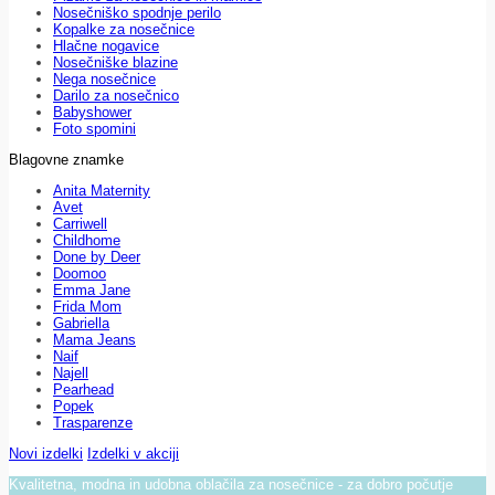
Nosečniško spodnje perilo
Kopalke za nosečnice
Hlačne nogavice
Nosečniške blazine
Nega nosečnice
Darilo za nosečnico
Babyshower
Foto spomini
Blagovne znamke
Anita Maternity
Avet
Carriwell
Childhome
Done by Deer
Doomoo
Emma Jane
Frida Mom
Gabriella
Mama Jeans
Naif
Najell
Pearhead
Popek
Trasparenze
Novi izdelki
Izdelki v akciji
Kvalitetna, modna in udobna oblačila za nosečnice - za dobro počutje