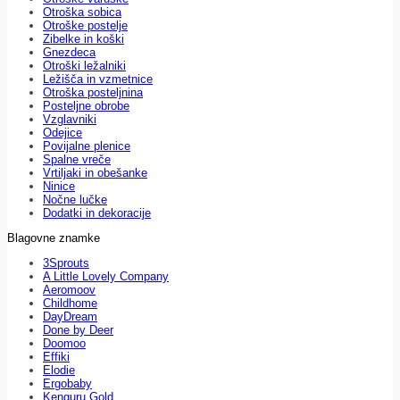
Otroška sobica
Otroške postelje
Zibelke in koški
Gnezdeca
Otroški ležalniki
Ležišča in vzmetnice
Otroška posteljnina
Posteljne obrobe
Vzglavniki
Odejice
Povijalne plenice
Spalne vreče
Vrtiljaki in obešanke
Ninice
Nočne lučke
Dodatki in dekoracije
Blagovne znamke
3Sprouts
A Little Lovely Company
Aeromoov
Childhome
DayDream
Done by Deer
Doomoo
Effiki
Elodie
Ergobaby
Kenguru Gold