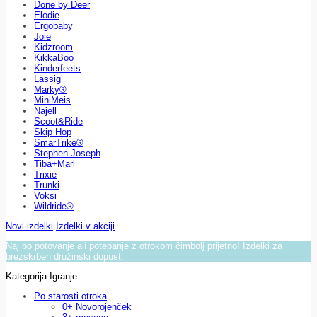
Done by Deer
Elodie
Ergobaby
Joie
Kidzroom
KikkaBoo
Kinderfeets
Lässig
Marky®
MiniMeis
Najell
Scoot&Ride
Skip Hop
SmarTrike®
Stephen Joseph
Tiba+Marl
Trixie
Trunki
Voksi
Wildride®
Novi izdelki
Izdelki v akciji
Naj bo potovanje ali potepanje z otrokom čimbolj prijetno! Izdelki za
brezskrben družinski dopust.
Kategorija Igranje
Po starosti otroka
0+ Novorojenček