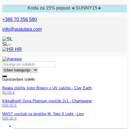
Koda za 15% popust ☀️SUNNY15☀️
+386 70 356 580
info@ajatutaja.com
SL
HR
Izpostavljeni izdelki
Beaba zložljiv šotor Breezy z UV zaščito - Clay Earth
40.00
€
KikkaBoo® Goya Platinum voziček 2v1 - Champagne
699.00
€
MAST voziček za dvojčke M. Twin X Light - Lion
699.00
€