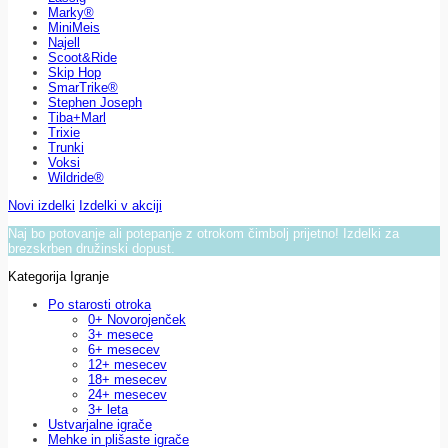
Marky®
MiniMeis
Najell
Scoot&Ride
Skip Hop
SmarTrike®
Stephen Joseph
Tiba+Marl
Trixie
Trunki
Voksi
Wildride®
Novi izdelki
Izdelki v akciji
Naj bo potovanje ali potepanje z otrokom čimbolj prijetno! Izdelki za
brezskrben družinski dopust.
Kategorija Igranje
Po starosti otroka
0+ Novorojenček
3+ mesece
6+ mesecev
12+ mesecev
18+ mesecev
24+ mesecev
3+ leta
Ustvarjalne igrače
Mehke in plišaste igrače