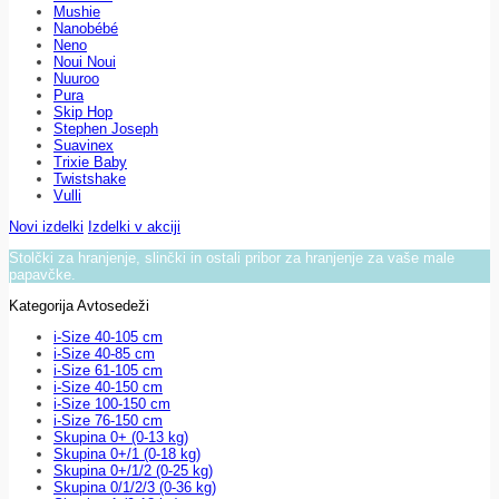
Mushie
Nanobébé
Neno
Noui Noui
Nuuroo
Pura
Skip Hop
Stephen Joseph
Suavinex
Trixie Baby
Twistshake
Vulli
Novi izdelki
Izdelki v akciji
Stolčki za hranjenje, slinčki in ostali pribor za hranjenje za vaše male
papavčke.
Kategorija Avtosedeži
i-Size 40-105 cm
i-Size 40-85 cm
i-Size 61-105 cm
i-Size 40-150 cm
i-Size 100-150 cm
i-Size 76-150 cm
Skupina 0+ (0-13 kg)
Skupina 0+/1 (0-18 kg)
Skupina 0+/1/2 (0-25 kg)
Skupina 0/1/2/3 (0-36 kg)