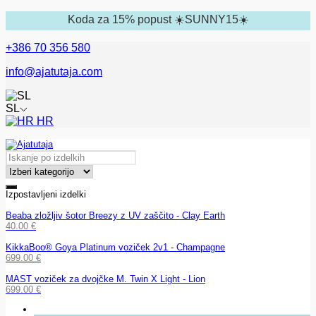
Koda za 15% popust ☀️SUNNY15☀️
+386 70 356 580
info@ajatutaja.com
SL
HR
Izpostavljeni izdelki
Beaba zložljiv šotor Breezy z UV zaščito - Clay Earth
40.00
€
KikkaBoo® Goya Platinum voziček 2v1 - Champagne
699.00
€
MAST voziček za dvojčke M. Twin X Light - Lion
699.00
€