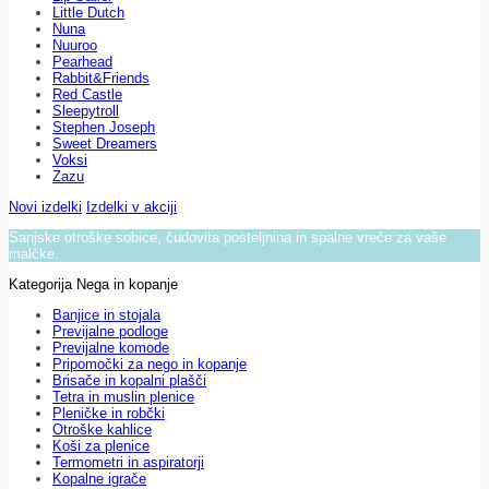
Little Dutch
Nuna
Nuuroo
Pearhead
Rabbit&Friends
Red Castle
Sleepytroll
Stephen Joseph
Sweet Dreamers
Voksi
Zazu
Novi izdelki
Izdelki v akciji
Sanjske otroške sobice, čudovita posteljnina in spalne vreče za vaše
malčke.
Kategorija Nega in kopanje
Banjice in stojala
Previjalne podloge
Previjalne komode
Pripomočki za nego in kopanje
Brisače in kopalni plašči
Tetra in muslin plenice
Pleničke in robčki
Otroške kahlice
Koši za plenice
Termometri in aspiratorji
Kopalne igrače