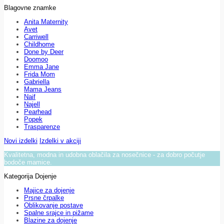
Blagovne znamke
Anita Maternity
Avet
Carriwell
Childhome
Done by Deer
Doomoo
Emma Jane
Frida Mom
Gabriella
Mama Jeans
Naif
Najell
Pearhead
Popek
Trasparenze
Novi izdelki
Izdelki v akciji
Kvalitetna, modna in udobna oblačila za nosečnice - za dobro počutje
bodoče mamice.
Kategorija Dojenje
Majice za dojenje
Prsne črpalke
Oblikovanje postave
Spalne srajce in pižame
Blazine za dojenje