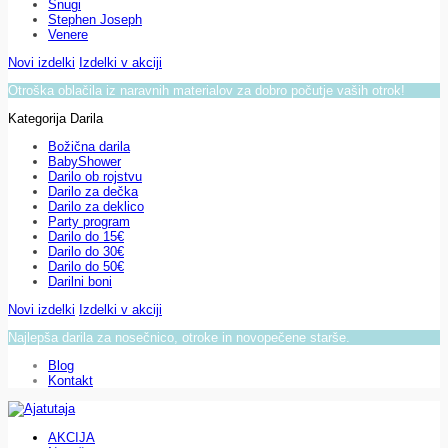
Snugi
Stephen Joseph
Venere
Novi izdelki
Izdelki v akciji
Otroška oblačila iz naravnih materialov za dobro počutje vaših otrok!
Kategorija Darila
Božična darila
BabyShower
Darilo ob rojstvu
Darilo za dečka
Darilo za deklico
Party program
Darilo do 15€
Darilo do 30€
Darilo do 50€
Darilni boni
Novi izdelki
Izdelki v akciji
Najlepša darila za nosečnico, otroke in novopečene starše.
Blog
Kontakt
AKCIJA