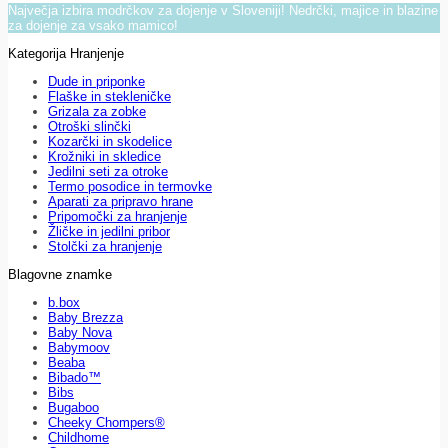
Največja izbira modrčkov za dojenje v Sloveniji! Nedrčki, majice in blazine
za dojenje za vsako mamico!
Kategorija Hranjenje
Dude in priponke
Flaške in stekleničke
Grizala za zobke
Otroški slinčki
Kozarčki in skodelice
Krožniki in skledice
Jedilni seti za otroke
Termo posodice in termovke
Aparati za pripravo hrane
Pripomočki za hranjenje
Žličke in jedilni pribor
Stolčki za hranjenje
Blagovne znamke
b.box
Baby Brezza
Baby Nova
Babymoov
Beaba
Bibado™
Bibs
Bugaboo
Cheeky Chompers®
Childhome