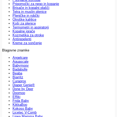
Pripomočki za nego in kopanje
Brisače in kopalni plašči
Tetra in muslin plenice
Pleničke in robčki
Otroške kahlice
Koši za plenice
Termometri in aspiratorji
Kopalne igrače
Kozmetika za otroke
Antirepelenti
Kreme za sončenje
Blagovne znamke
Angelcare
Aquascale
Babymoov
Badabulle
Beaba
Biarritz
Curaprox
Diaper Genie®
Done by Deer
Doomoo
Effiki
Frida Baby
KikkaBoo
Kokoso Baby
Licetec V-Comb
Linea Mamma Baby