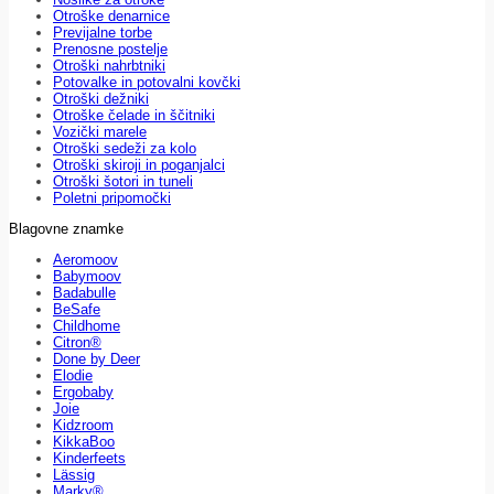
Otroške denarnice
Previjalne torbe
Prenosne postelje
Otroški nahrbtniki
Potovalke in potovalni kovčki
Otroški dežniki
Otroške čelade in ščitniki
Vozički marele
Otroški sedeži za kolo
Otroški skiroji in poganjalci
Otroški šotori in tuneli
Poletni pripomočki
Blagovne znamke
Aeromoov
Babymoov
Badabulle
BeSafe
Childhome
Citron®
Done by Deer
Elodie
Ergobaby
Joie
Kidzroom
KikkaBoo
Kinderfeets
Lässig
Marky®