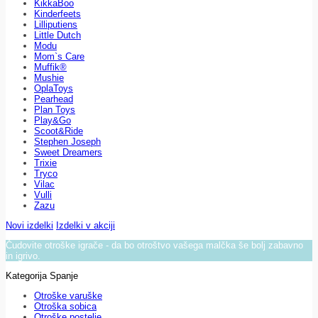
KikkaBoo
Kinderfeets
Lilliputiens
Little Dutch
Modu
Mom`s Care
Muffik®
Mushie
OplaToys
Pearhead
Plan Toys
Play&Go
Scoot&Ride
Stephen Joseph
Sweet Dreamers
Trixie
Tryco
Vilac
Vulli
Zazu
Novi izdelki
Izdelki v akciji
Čudovite otroške igrače - da bo otroštvo vašega malčka še bolj zabavno
in igrivo.
Kategorija Spanje
Otroške varuške
Otroška sobica
Otroške postelje