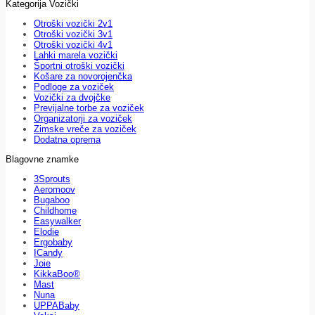
Kategorija Vozički
Otroški vozički 2v1
Otroški vozički 3v1
Otroški vozički 4v1
Lahki marela vozički
Športni otroški vozički
Košare za novorojenčka
Podloge za voziček
Vozički za dvojčke
Previjalne torbe za voziček
Organizatorji za voziček
Zimske vreče za voziček
Dodatna oprema
Blagovne znamke
3Sprouts
Aeromoov
Bugaboo
Childhome
Easywalker
Elodie
Ergobaby
ICandy
Joie
KikkaBoo®
Mast
Nuna
UPPABaby