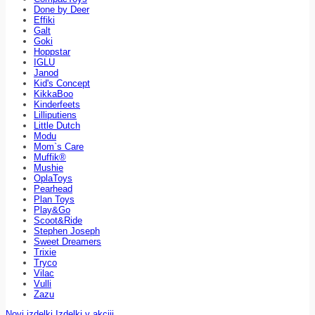
Done by Deer
Effiki
Galt
Goki
Hoppstar
IGLU
Janod
Kid's Concept
KikkaBoo
Kinderfeets
Lilliputiens
Little Dutch
Modu
Mom`s Care
Muffik®
Mushie
OplaToys
Pearhead
Plan Toys
Play&Go
Scoot&Ride
Stephen Joseph
Sweet Dreamers
Trixie
Tryco
Vilac
Vulli
Zazu
Novi izdelki
Izdelki v akciji