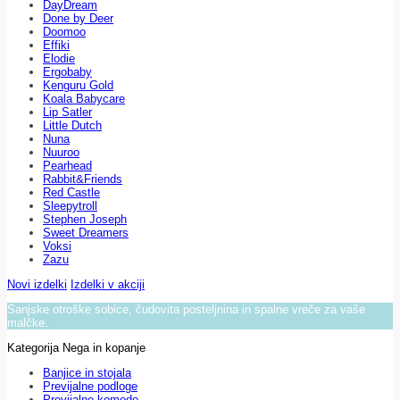
DayDream
Done by Deer
Doomoo
Effiki
Elodie
Ergobaby
Kenguru Gold
Koala Babycare
Lip Satler
Little Dutch
Nuna
Nuuroo
Pearhead
Rabbit&Friends
Red Castle
Sleepytroll
Stephen Joseph
Sweet Dreamers
Voksi
Zazu
Novi izdelki
Izdelki v akciji
Sanjske otroške sobice, čudovita posteljnina in spalne vreče za vaše
malčke.
Kategorija Nega in kopanje
Banjice in stojala
Previjalne podloge
Previjalne komode