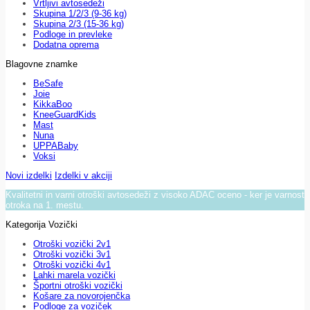
Vrtljivi avtosedeži
Skupina 1/2/3 (9-36 kg)
Skupina 2/3 (15-36 kg)
Podloge in prevleke
Dodatna oprema
Blagovne znamke
BeSafe
Joie
KikkaBoo
KneeGuardKids
Mast
Nuna
UPPABaby
Voksi
Novi izdelki
Izdelki v akciji
Kvalitetni in varni otroški avtosedeži z visoko ADAC oceno - ker je varnost
otroka na 1. mestu.
Kategorija Vozički
Otroški vozički 2v1
Otroški vozički 3v1
Otroški vozički 4v1
Lahki marela vozički
Športni otroški vozički
Košare za novorojenčka
Podloge za voziček