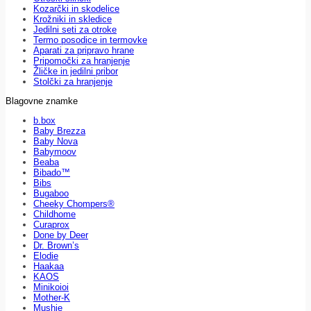
Kozarčki in skodelice
Krožniki in skledice
Jedilni seti za otroke
Termo posodice in termovke
Aparati za pripravo hrane
Pripomočki za hranjenje
Žličke in jedilni pribor
Stolčki za hranjenje
Blagovne znamke
b.box
Baby Brezza
Baby Nova
Babymoov
Beaba
Bibado™
Bibs
Bugaboo
Cheeky Chompers®
Childhome
Curaprox
Done by Deer
Dr. Brown’s
Elodie
Haakaa
KAOS
Minikoioi
Mother-K
Mushie