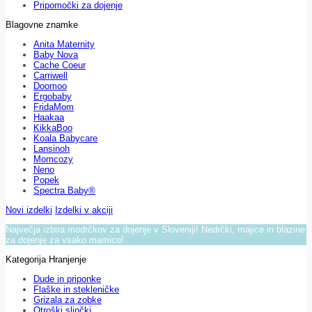
Pripomočki za dojenje
Blagovne znamke
Anita Maternity
Baby Nova
Cache Coeur
Carriwell
Doomoo
Ergobaby
FridaMom
Haakaa
KikkaBoo
Koala Babycare
Lansinoh
Momcozy
Neno
Popek
Spectra Baby®
Novi izdelki
Izdelki v akciji
Največja izbira modrčkov za dojenje v Sloveniji! Nedrčki, majice in blazine
za dojenje za vsako mamico!
Kategorija Hranjenje
Dude in priponke
Flaške in stekleničke
Grizala za zobke
Otroški slinčki