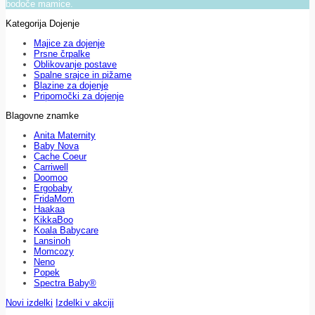
bodoče mamice.
Kategorija Dojenje
Majice za dojenje
Prsne črpalke
Oblikovanje postave
Spalne srajce in pižame
Blazine za dojenje
Pripomočki za dojenje
Blagovne znamke
Anita Maternity
Baby Nova
Cache Coeur
Carriwell
Doomoo
Ergobaby
FridaMom
Haakaa
KikkaBoo
Koala Babycare
Lansinoh
Momcozy
Neno
Popek
Spectra Baby®
Novi izdelki
Izdelki v akciji