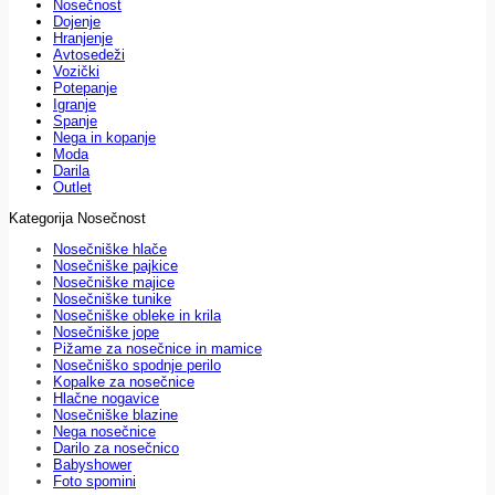
Nosečnost
Dojenje
Hranjenje
Avtosedeži
Vozički
Potepanje
Igranje
Spanje
Nega in kopanje
Moda
Darila
Outlet
Kategorija Nosečnost
Nosečniške hlače
Nosečniške pajkice
Nosečniške majice
Nosečniške tunike
Nosečniške obleke in krila
Nosečniške jope
Pižame za nosečnice in mamice
Nosečniško spodnje perilo
Kopalke za nosečnice
Hlačne nogavice
Nosečniške blazine
Nega nosečnice
Darilo za nosečnico
Babyshower
Foto spomini