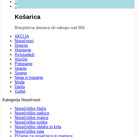
0
0
Košarica
Brezplačna dostava ob nakupu nad 85€
AKCIJA
Nosečnost
Dojenje
Hranjenje
Avtosedeži
Vozički
Potepanje
Igranje
Spanje
Nega in kopanje
Moda
Darila
Outlet
Kategorija Nosečnost
Nosečniške hlače
Nosečniške pajkice
Nosečniške majice
Nosečniške tunike
Nosečniške obleke in krila
Nosečniške jope
Pižame za nosečnice in mamice