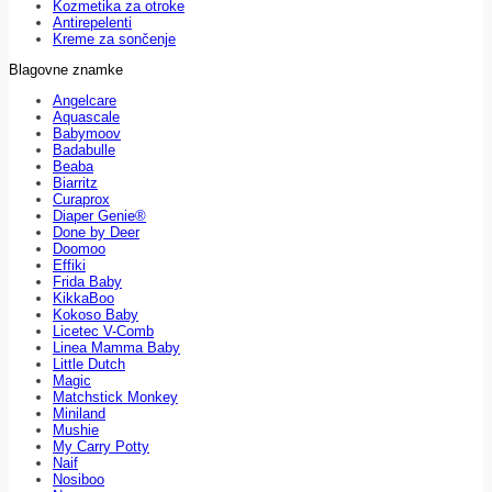
Kozmetika za otroke
Antirepelenti
Kreme za sončenje
Blagovne znamke
Angelcare
Aquascale
Babymoov
Badabulle
Beaba
Biarritz
Curaprox
Diaper Genie®
Done by Deer
Doomoo
Effiki
Frida Baby
KikkaBoo
Kokoso Baby
Licetec V-Comb
Linea Mamma Baby
Little Dutch
Magic
Matchstick Monkey
Miniland
Mushie
My Carry Potty
Naif
Nosiboo