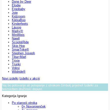
Done by Deer
Elodie
Ergobaby
Joie
Kidzroom
KikkaBoo
Kinderfeets
Lässig
Marky®
MiniMeis
Najell
Scoot&Ride
Skip Hop
SmarTrike®
Stephen Joseph
Tiba+Marl
Trixie
Trunki
Voksi
Wildride®
Novi izdelki
Izdelki v akciji
Naj bo potovanje ali potepanje z otrokom čimbolj prijetno! Izdelki za
brezskrben družinski dopust.
Kategorija Igranje
Po starosti otroka
0+ Novorojenček