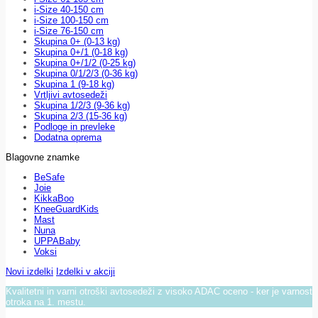
i-Size 40-150 cm
i-Size 100-150 cm
i-Size 76-150 cm
Skupina 0+ (0-13 kg)
Skupina 0+/1 (0-18 kg)
Skupina 0+/1/2 (0-25 kg)
Skupina 0/1/2/3 (0-36 kg)
Skupina 1 (9-18 kg)
Vrtljivi avtosedeži
Skupina 1/2/3 (9-36 kg)
Skupina 2/3 (15-36 kg)
Podloge in prevleke
Dodatna oprema
Blagovne znamke
BeSafe
Joie
KikkaBoo
KneeGuardKids
Mast
Nuna
UPPABaby
Voksi
Novi izdelki
Izdelki v akciji
Kvalitetni in varni otroški avtosedeži z visoko ADAC oceno - ker je varnost
otroka na 1. mestu.