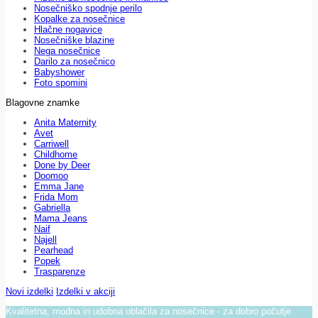
Nosečniško spodnje perilo
Kopalke za nosečnice
Hlačne nogavice
Nosečniške blazine
Nega nosečnice
Darilo za nosečnico
Babyshower
Foto spomini
Blagovne znamke
Anita Maternity
Avet
Carriwell
Childhome
Done by Deer
Doomoo
Emma Jane
Frida Mom
Gabriella
Mama Jeans
Naif
Najell
Pearhead
Popek
Trasparenze
Novi izdelki
Izdelki v akciji
Kvalitetna, modna in udobna oblačila za nosečnice - za dobro počutje