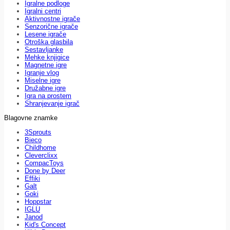
Igralne podloge
Igralni centri
Aktivnostne igrače
Senzorične igrače
Lesene igrače
Otroška glasbila
Sestavljanke
Mehke knjigice
Magnetne igre
Igranje vlog
Miselne igre
Družabne igre
Igra na prostem
Shranjevanje igrač
Blagovne znamke
3Sprouts
Bieco
Childhome
Cleverclixx
CompacToys
Done by Deer
Effiki
Galt
Goki
Hoppstar
IGLU
Janod
Kid's Concept