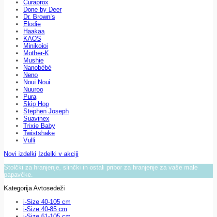
Curaprox
Done by Deer
Dr. Brown’s
Elodie
Haakaa
KAOS
Minikoioi
Mother-K
Mushie
Nanobébé
Neno
Noui Noui
Nuuroo
Pura
Skip Hop
Stephen Joseph
Suavinex
Trixie Baby
Twistshake
Vulli
Novi izdelki
Izdelki v akciji
Stolčki za hranjenje, slinčki in ostali pribor za hranjenje za vaše male
papavčke.
Kategorija Avtosedeži
i-Size 40-105 cm
i-Size 40-85 cm
i-Size 61-105 cm