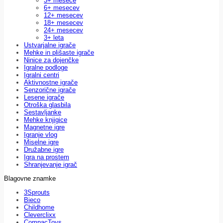
3+ mesece
6+ mesecev
12+ mesecev
18+ mesecev
24+ mesecev
3+ leta
Ustvarjalne igrače
Mehke in plišaste igrače
Ninice za dojenčke
Igralne podloge
Igralni centri
Aktivnostne igrače
Senzorične igrače
Lesene igrače
Otroška glasbila
Sestavljanke
Mehke knjigice
Magnetne igre
Igranje vlog
Miselne igre
Družabne igre
Igra na prostem
Shranjevanje igrač
Blagovne znamke
3Sprouts
Bieco
Childhome
Cleverclixx
CompacToys