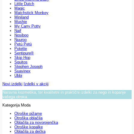
Little Dutch
Magic
Matchstick Monkey
Miniland
Mushie
My Carry Potty
Naif
Nosiboo
Nuuroo
Petú Petú
Potette
Sentipure®
Skip Hop
Squitos
Stephen Joseph
Suavinex
Ubbi
Novi izdelki
Izdelki v akciji
Naravna kozmetika, ter kvalitetni in praktični izdelki za nego in kopanje
vašega otroka.
Kategorija Moda
Otroške pižame
Otroška oblačila
Oblačila za novorojenčka
Otroške kopalke
Oblačila za dečka