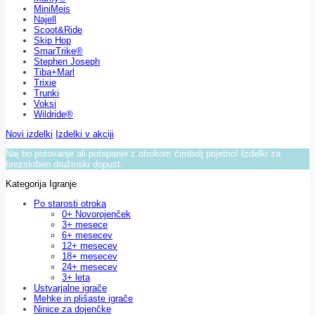
MiniMeis
Najell
Scoot&Ride
Skip Hop
SmarTrike®
Stephen Joseph
Tiba+Marl
Trixie
Trunki
Voksi
Wildride®
Novi izdelki
Izdelki v akciji
Naj bo potovanje ali potepanje z otrokom čimbolj prijetno! Izdelki za
brezskrben družinski dopust.
Kategorija Igranje
Po starosti otroka
0+ Novorojenček
3+ mesece
6+ mesecev
12+ mesecev
18+ mesecev
24+ mesecev
3+ leta
Ustvarjalne igrače
Mehke in plišaste igrače
Ninice za dojenčke