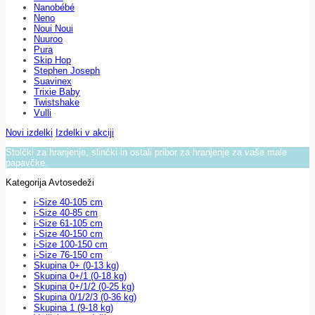
Nanobébé
Neno
Noui Noui
Nuuroo
Pura
Skip Hop
Stephen Joseph
Suavinex
Trixie Baby
Twistshake
Vulli
Novi izdelki
Izdelki v akciji
Stolčki za hranjenje, slinčki in ostali pribor za hranjenje za vaše male
papavčke.
Kategorija Avtosedeži
i-Size 40-105 cm
i-Size 40-85 cm
i-Size 61-105 cm
i-Size 40-150 cm
i-Size 100-150 cm
i-Size 76-150 cm
Skupina 0+ (0-13 kg)
Skupina 0+/1 (0-18 kg)
Skupina 0+/1/2 (0-25 kg)
Skupina 0/1/2/3 (0-36 kg)
Skupina 1 (9-18 kg)