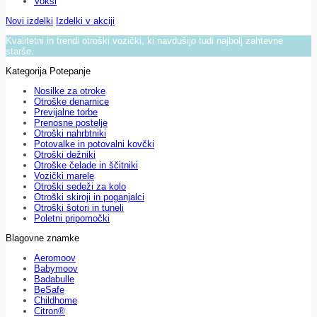
Voksi
Novi izdelki
Izdelki v akciji
Kvalitetni in trendi otroški vozički, ki navdušijo tudi najbolj zahtevne
starše.
Kategorija Potepanje
Nosilke za otroke
Otroške denarnice
Previjalne torbe
Prenosne postelje
Otroški nahrbtniki
Potovalke in potovalni kovčki
Otroški dežniki
Otroške čelade in ščitniki
Vozički marele
Otroški sedeži za kolo
Otroški skiroji in poganjalci
Otroški šotori in tuneli
Poletni pripomočki
Blagovne znamke
Aeromoov
Babymoov
Badabulle
BeSafe
Childhome
Citron®