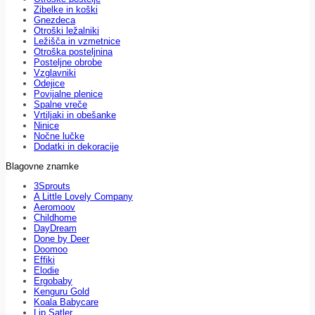
Zibelke in koški
Gnezdeca
Otroški ležalniki
Ležišča in vzmetnice
Otroška posteljnina
Posteljne obrobe
Vzglavniki
Odejice
Povijalne plenice
Spalne vreče
Vrtiljaki in obešanke
Ninice
Nočne lučke
Dodatki in dekoracije
Blagovne znamke
3Sprouts
A Little Lovely Company
Aeromoov
Childhome
DayDream
Done by Deer
Doomoo
Effiki
Elodie
Ergobaby
Kenguru Gold
Koala Babycare
Lip Satler