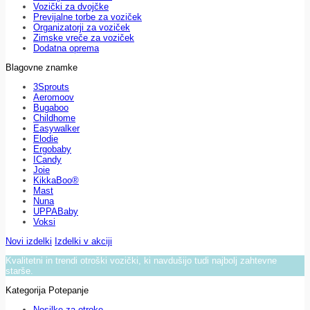
Vozički za dvojčke
Previjalne torbe za voziček
Organizatorji za voziček
Zimske vreče za voziček
Dodatna oprema
Blagovne znamke
3Sprouts
Aeromoov
Bugaboo
Childhome
Easywalker
Elodie
Ergobaby
ICandy
Joie
KikkaBoo®
Mast
Nuna
UPPABaby
Voksi
Novi izdelki
Izdelki v akciji
Kvalitetni in trendi otroški vozički, ki navdušijo tudi najbolj zahtevne
starše.
Kategorija Potepanje
Nosilke za otroke