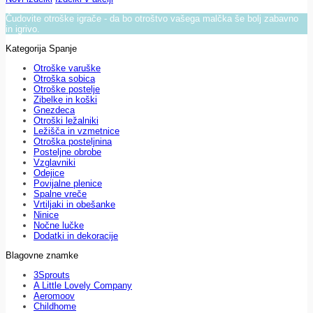
Čudovite otroške igrače - da bo otroštvo vašega malčka še bolj zabavno
in igrivo.
Kategorija Spanje
Otroške varuške
Otroška sobica
Otroške postelje
Zibelke in koški
Gnezdeca
Otroški ležalniki
Ležišča in vzmetnice
Otroška posteljnina
Posteljne obrobe
Vzglavniki
Odejice
Povijalne plenice
Spalne vreče
Vrtiljaki in obešanke
Ninice
Nočne lučke
Dodatki in dekoracije
Blagovne znamke
3Sprouts
A Little Lovely Company
Aeromoov
Childhome