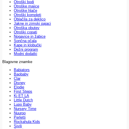
Otroški bodi
Otroške majice
Otroške hlače
Otroški kompleti
Oblačila za deklico
Jakne in zimski pajaci
Otroška obutev
Otroški copati
Nogavice in žabice
Sončna očala
Kape in klobučki
Dežni program
Modni dodatki
Blagovne znamke
Babiators
Baobaby
Clar
Disney
Elodie
First Steps
Ki ET LA
Little Dutch
Lupo Baby
Nursery Time
Nuuroo
Perletti
Rockahula Kids
Sivili