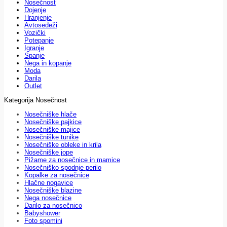
Nosečnost
Dojenje
Hranjenje
Avtosedeži
Vozički
Potepanje
Igranje
Spanje
Nega in kopanje
Moda
Darila
Outlet
Kategorija Nosečnost
Nosečniške hlače
Nosečniške pajkice
Nosečniške majice
Nosečniške tunike
Nosečniške obleke in krila
Nosečniške jope
Pižame za nosečnice in mamice
Nosečniško spodnje perilo
Kopalke za nosečnice
Hlačne nogavice
Nosečniške blazine
Nega nosečnice
Darilo za nosečnico
Babyshower
Foto spomini