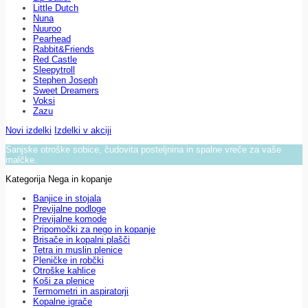
Little Dutch
Nuna
Nuuroo
Pearhead
Rabbit&Friends
Red Castle
Sleepytroll
Stephen Joseph
Sweet Dreamers
Voksi
Zazu
Novi izdelki
Izdelki v akciji
Sanjske otroške sobice, čudovita posteljnina in spalne vreče za vaše
malčke.
Kategorija Nega in kopanje
Banjice in stojala
Previjalne podloge
Previjalne komode
Pripomočki za nego in kopanje
Brisače in kopalni plašči
Tetra in muslin plenice
Pleničke in robčki
Otroške kahlice
Koši za plenice
Termometri in aspiratorji
Kopalne igrače