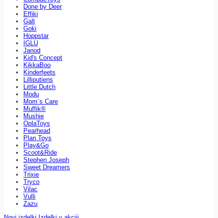
Done by Deer
Effiki
Galt
Goki
Hoppstar
IGLU
Janod
Kid's Concept
KikkaBoo
Kinderfeets
Lilliputiens
Little Dutch
Modu
Mom`s Care
Muffik®
Mushie
OplaToys
Pearhead
Plan Toys
Play&Go
Scoot&Ride
Stephen Joseph
Sweet Dreamers
Trixie
Tryco
Vilac
Vulli
Zazu
Novi izdelki
Izdelki v akciji