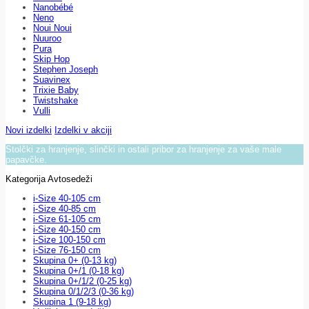
Nanobébé
Neno
Noui Noui
Nuuroo
Pura
Skip Hop
Stephen Joseph
Suavinex
Trixie Baby
Twistshake
Vulli
Novi izdelki
Izdelki v akciji
Stolčki za hranjenje, slinčki in ostali pribor za hranjenje za vaše male
papavčke.
Kategorija Avtosedeži
i-Size 40-105 cm
i-Size 40-85 cm
i-Size 61-105 cm
i-Size 40-150 cm
i-Size 100-150 cm
i-Size 76-150 cm
Skupina 0+ (0-13 kg)
Skupina 0+/1 (0-18 kg)
Skupina 0+/1/2 (0-25 kg)
Skupina 0/1/2/3 (0-36 kg)
Skupina 1 (9-18 kg)