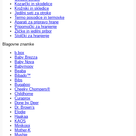
Kozarčki in skodelice
Krožniki in skledice
Jedilni seti za otroke
Termo posodice in termovke
Aparati za pripravo hrane
Pripomočki za hranjenje
Žličke in jedilni pribor
Stolčki za hranjenje
Blagovne znamke
b.box
Baby Brezza
Baby Nova
Babymoov
Beaba
Bibado™
Bibs
Bugaboo
Cheeky Chompers®
Childhome
Curaprox
Done by Deer
Dr. Brown’s
Elodie
Haakaa
KAOS
Minikoioi
Mother-K
Mushie