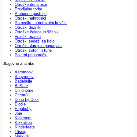
Otroške denarnice
Previjalne torbe
Prenosne postelje
Otroški nahrbtniki
Potovalke in potovalni kovčki
Otroški dežniki
Otroške čelade in ščitniki
Vozički marele
Otroški sedeži za kolo
Otroški skiroji in poganjalci
Otroški šotori in tuneli
Poletni pripomočki
Blagovne znamke
Aeromoov
Babymoov
Badabulle
BeSafe
Childhome
Citron®
Done by Deer
Elodie
Ergobaby
Joie
Kidzroom
KikkaBoo
Kinderfeets
Lässig
Marky®