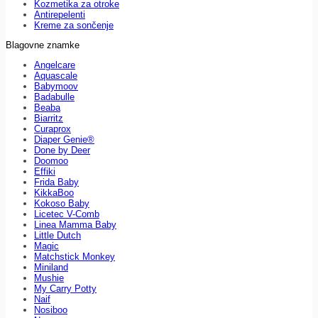
Kozmetika za otroke
Antirepelenti
Kreme za sončenje
Blagovne znamke
Angelcare
Aquascale
Babymoov
Badabulle
Beaba
Biarritz
Curaprox
Diaper Genie®
Done by Deer
Doomoo
Effiki
Frida Baby
KikkaBoo
Kokoso Baby
Licetec V-Comb
Linea Mamma Baby
Little Dutch
Magic
Matchstick Monkey
Miniland
Mushie
My Carry Potty
Naif
Nosiboo