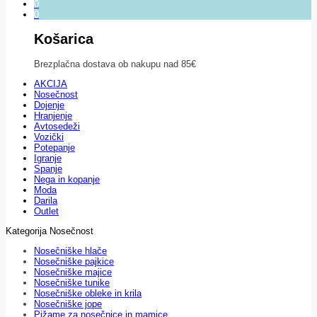
0
0
Košarica
Brezplačna dostava ob nakupu nad 85€
AKCIJA
Nosečnost
Dojenje
Hranjenje
Avtosedeži
Vozički
Potepanje
Igranje
Spanje
Nega in kopanje
Moda
Darila
Outlet
Kategorija Nosečnost
Nosečniške hlače
Nosečniške pajkice
Nosečniške majice
Nosečniške tunike
Nosečniške obleke in krila
Nosečniške jope
Pižame za nosečnice in mamice