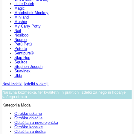
Little Dutch
Magic
Matchstick Monkey
Miniland
Mushie
My Carry Potty
Naif
Nosiboo
Nuuroo
Petú Petú
Potette
Sentipure®
Skip Hop
Squitos
Stephen Joseph
Suavinex
Ubbi
Novi izdelki
Izdelki v akciji
Naravna kozmetika, ter kvalitetni in praktični izdelki za nego in kopanje
vašega otroka.
Kategorija Moda
Otroške pižame
Otroška oblačila
Oblačila za novorojenčka
Otroške kopalke
Oblačila za dečka