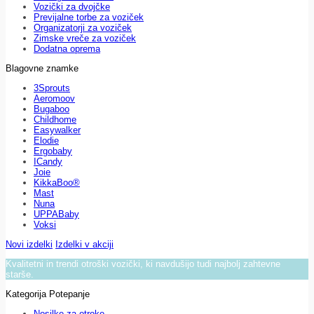
Vozički za dvojčke
Previjalne torbe za voziček
Organizatorji za voziček
Zimske vreče za voziček
Dodatna oprema
Blagovne znamke
3Sprouts
Aeromoov
Bugaboo
Childhome
Easywalker
Elodie
Ergobaby
ICandy
Joie
KikkaBoo®
Mast
Nuna
UPPABaby
Voksi
Novi izdelki
Izdelki v akciji
Kvalitetni in trendi otroški vozički, ki navdušijo tudi najbolj zahtevne
starše.
Kategorija Potepanje
Nosilke za otroke