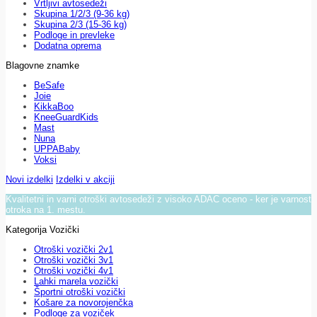
Vrtljivi avtosedeži
Skupina 1/2/3 (9-36 kg)
Skupina 2/3 (15-36 kg)
Podloge in prevleke
Dodatna oprema
Blagovne znamke
BeSafe
Joie
KikkaBoo
KneeGuardKids
Mast
Nuna
UPPABaby
Voksi
Novi izdelki
Izdelki v akciji
Kvalitetni in varni otroški avtosedeži z visoko ADAC oceno - ker je varnost
otroka na 1. mestu.
Kategorija Vozički
Otroški vozički 2v1
Otroški vozički 3v1
Otroški vozički 4v1
Lahki marela vozički
Športni otroški vozički
Košare za novorojenčka
Podloge za voziček