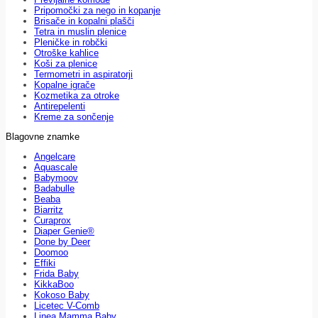
Pripomočki za nego in kopanje
Brisače in kopalni plašči
Tetra in muslin plenice
Pleničke in robčki
Otroške kahlice
Koši za plenice
Termometri in aspiratorji
Kopalne igrače
Kozmetika za otroke
Antirepelenti
Kreme za sončenje
Blagovne znamke
Angelcare
Aquascale
Babymoov
Badabulle
Beaba
Biarritz
Curaprox
Diaper Genie®
Done by Deer
Doomoo
Effiki
Frida Baby
KikkaBoo
Kokoso Baby
Licetec V-Comb
Linea Mamma Baby