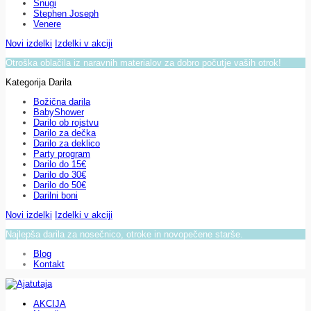
Snugi
Stephen Joseph
Venere
Novi izdelki
Izdelki v akciji
Otroška oblačila iz naravnih materialov za dobro počutje vaših otrok!
Kategorija Darila
Božična darila
BabyShower
Darilo ob rojstvu
Darilo za dečka
Darilo za deklico
Party program
Darilo do 15€
Darilo do 30€
Darilo do 50€
Darilni boni
Novi izdelki
Izdelki v akciji
Najlepša darila za nosečnico, otroke in novopečene starše.
Blog
Kontakt
AKCIJA