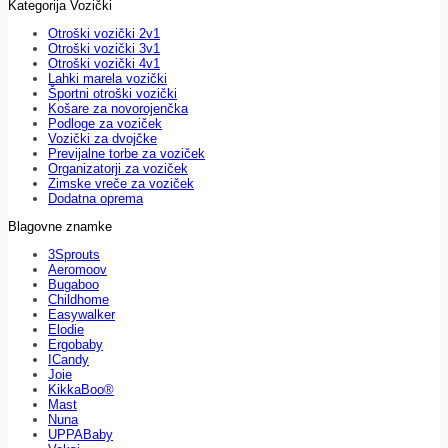
Kategorija Vozički
Otroški vozički 2v1
Otroški vozički 3v1
Otroški vozički 4v1
Lahki marela vozički
Športni otroški vozički
Košare za novorojenčka
Podloge za voziček
Vozički za dvojčke
Previjalne torbe za voziček
Organizatorji za voziček
Zimske vreče za voziček
Dodatna oprema
Blagovne znamke
3Sprouts
Aeromoov
Bugaboo
Childhome
Easywalker
Elodie
Ergobaby
ICandy
Joie
KikkaBoo®
Mast
Nuna
UPPABaby