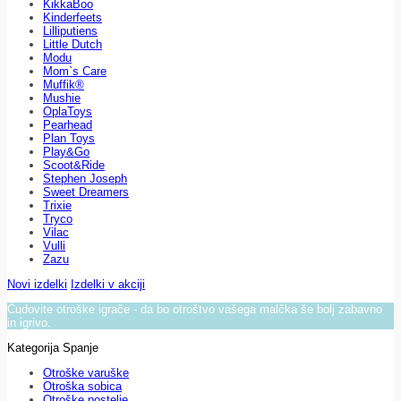
KikkaBoo
Kinderfeets
Lilliputiens
Little Dutch
Modu
Mom`s Care
Muffik®
Mushie
OplaToys
Pearhead
Plan Toys
Play&Go
Scoot&Ride
Stephen Joseph
Sweet Dreamers
Trixie
Tryco
Vilac
Vulli
Zazu
Novi izdelki
Izdelki v akciji
Čudovite otroške igrače - da bo otroštvo vašega malčka še bolj zabavno
in igrivo.
Kategorija Spanje
Otroške varuške
Otroška sobica
Otroške postelje