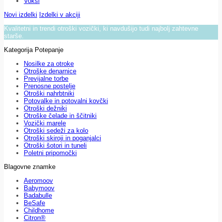
Voksi
Novi izdelki
Izdelki v akciji
Kvalitetni in trendi otroški vozički, ki navdušijo tudi najbolj zahtevne
starše.
Kategorija Potepanje
Nosilke za otroke
Otroške denarnice
Previjalne torbe
Prenosne postelje
Otroški nahrbtniki
Potovalke in potovalni kovčki
Otroški dežniki
Otroške čelade in ščitniki
Vozički marele
Otroški sedeži za kolo
Otroški skiroji in poganjalci
Otroški šotori in tuneli
Poletni pripomočki
Blagovne znamke
Aeromoov
Babymoov
Badabulle
BeSafe
Childhome
Citron®