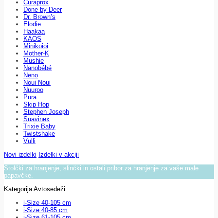
Curaprox
Done by Deer
Dr. Brown’s
Elodie
Haakaa
KAOS
Minikoioi
Mother-K
Mushie
Nanobébé
Neno
Noui Noui
Nuuroo
Pura
Skip Hop
Stephen Joseph
Suavinex
Trixie Baby
Twistshake
Vulli
Novi izdelki
Izdelki v akciji
Stolčki za hranjenje, slinčki in ostali pribor za hranjenje za vaše male
papavčke.
Kategorija Avtosedeži
i-Size 40-105 cm
i-Size 40-85 cm
i-Size 61-105 cm