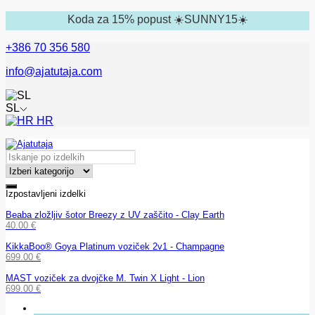
Koda za 15% popust ☀️SUNNY15☀️
+386 70 356 580
info@ajatutaja.com
SL
HR
Izpostavljeni izdelki
Beaba zložljiv šotor Breezy z UV zaščito - Clay Earth
40.00
€
KikkaBoo® Goya Platinum voziček 2v1 - Champagne
699.00
€
MAST voziček za dvojčke M. Twin X Light - Lion
699.00
€