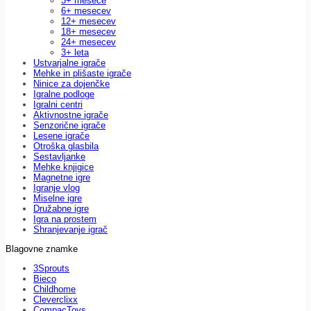
3+ mesece
6+ mesecev
12+ mesecev
18+ mesecev
24+ mesecev
3+ leta
Ustvarjalne igrače
Mehke in plišaste igrače
Ninice za dojenčke
Igralne podloge
Igralni centri
Aktivnostne igrače
Senzorične igrače
Lesene igrače
Otroška glasbila
Sestavljanke
Mehke knjigice
Magnetne igre
Igranje vlog
Miselne igre
Družabne igre
Igra na prostem
Shranjevanje igrač
Blagovne znamke
3Sprouts
Bieco
Childhome
Cleverclixx
CompacToys