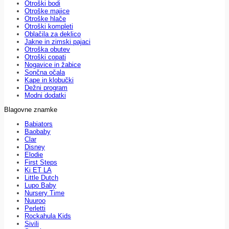
Otroški bodi
Otroške majice
Otroške hlače
Otroški kompleti
Oblačila za deklico
Jakne in zimski pajaci
Otroška obutev
Otroški copati
Nogavice in žabice
Sončna očala
Kape in klobučki
Dežni program
Modni dodatki
Blagovne znamke
Babiators
Baobaby
Clar
Disney
Elodie
First Steps
Ki ET LA
Little Dutch
Lupo Baby
Nursery Time
Nuuroo
Perletti
Rockahula Kids
Sivili