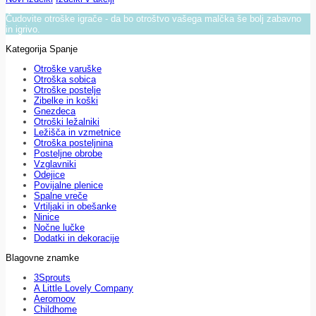
Čudovite otroške igrače - da bo otroštvo vašega malčka še bolj zabavno
in igrivo.
Kategorija Spanje
Otroške varuške
Otroška sobica
Otroške postelje
Zibelke in koški
Gnezdeca
Otroški ležalniki
Ležišča in vzmetnice
Otroška posteljnina
Posteljne obrobe
Vzglavniki
Odejice
Povijalne plenice
Spalne vreče
Vrtiljaki in obešanke
Ninice
Nočne lučke
Dodatki in dekoracije
Blagovne znamke
3Sprouts
A Little Lovely Company
Aeromoov
Childhome