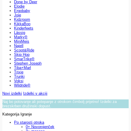
Done by Deer
Elodie
Ergobaby
Joie
Kidzroom
KikkaBoo
Kinderfeets
Lässig
Marky®
MiniMeis
Najell
Scoot&Ride
Skip Hop
SmarTrike®
Stephen Joseph
Tiba+Marl
Trixie
Trunki
Voksi
Wildride®
Novi izdelki
Izdelki v akciji
Naj bo potovanje ali potepanje z otrokom čimbolj prijetno! Izdelki za
brezskrben družinski dopust.
Kategorija Igranje
Po starosti otroka
0+ Novorojenček