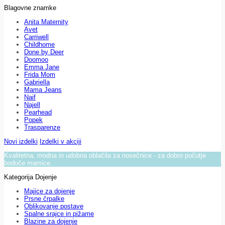
Blagovne znamke
Anita Maternity
Avet
Carriwell
Childhome
Done by Deer
Doomoo
Emma Jane
Frida Mom
Gabriella
Mama Jeans
Naif
Najell
Pearhead
Popek
Trasparenze
Novi izdelki
Izdelki v akciji
Kvalitetna, modna in udobna oblačila za nosečnice - za dobro počutje
bodoče mamice.
Kategorija Dojenje
Majice za dojenje
Prsne črpalke
Oblikovanje postave
Spalne srajce in pižame
Blazine za dojenje