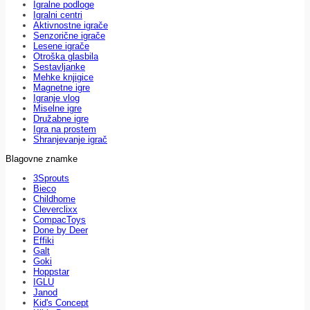
Igralne podloge
Igralni centri
Aktivnostne igrače
Senzorične igrače
Lesene igrače
Otroška glasbila
Sestavljanke
Mehke knjigice
Magnetne igre
Igranje vlog
Miselne igre
Družabne igre
Igra na prostem
Shranjevanje igrač
Blagovne znamke
3Sprouts
Bieco
Childhome
Cleverclixx
CompacToys
Done by Deer
Effiki
Galt
Goki
Hoppstar
IGLU
Janod
Kid's Concept