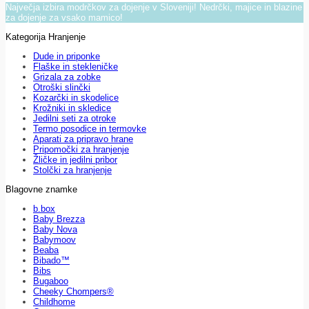
Največja izbira modrčkov za dojenje v Sloveniji! Nedrčki, majice in blazine
za dojenje za vsako mamico!
Kategorija Hranjenje
Dude in priponke
Flaške in stekleničke
Grizala za zobke
Otroški slinčki
Kozarčki in skodelice
Krožniki in skledice
Jedilni seti za otroke
Termo posodice in termovke
Aparati za pripravo hrane
Pripomočki za hranjenje
Žličke in jedilni pribor
Stolčki za hranjenje
Blagovne znamke
b.box
Baby Brezza
Baby Nova
Babymoov
Beaba
Bibado™
Bibs
Bugaboo
Cheeky Chompers®
Childhome