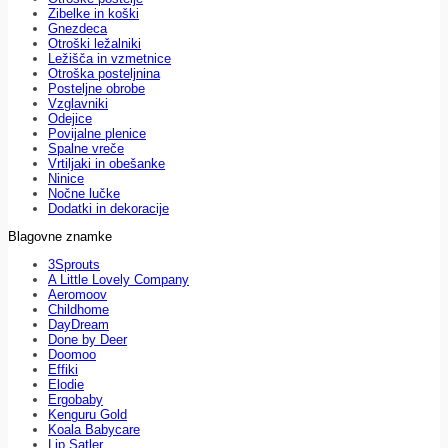
Zibelke in koški
Gnezdeca
Otroški ležalniki
Ležišča in vzmetnice
Otroška posteljnina
Posteljne obrobe
Vzglavniki
Odejice
Povijalne plenice
Spalne vreče
Vrtiljaki in obešanke
Ninice
Nočne lučke
Dodatki in dekoracije
Blagovne znamke
3Sprouts
A Little Lovely Company
Aeromoov
Childhome
DayDream
Done by Deer
Doomoo
Effiki
Elodie
Ergobaby
Kenguru Gold
Koala Babycare
Lip Satler