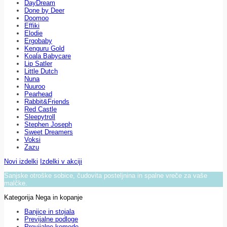
DayDream
Done by Deer
Doomoo
Effiki
Elodie
Ergobaby
Kenguru Gold
Koala Babycare
Lip Satler
Little Dutch
Nuna
Nuuroo
Pearhead
Rabbit&Friends
Red Castle
Sleepytroll
Stephen Joseph
Sweet Dreamers
Voksi
Zazu
Novi izdelki
Izdelki v akciji
Sanjske otroške sobice, čudovita posteljnina in spalne vreče za vaše
malčke.
Kategorija Nega in kopanje
Banjice in stojala
Previjalne podloge
Previjalne komode