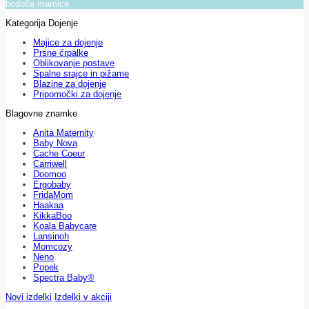
bodoče mamice.
Kategorija Dojenje
Majice za dojenje
Prsne črpalke
Oblikovanje postave
Spalne srajce in pižame
Blazine za dojenje
Pripomočki za dojenje
Blagovne znamke
Anita Maternity
Baby Nova
Cache Coeur
Carriwell
Doomoo
Ergobaby
FridaMom
Haakaa
KikkaBoo
Koala Babycare
Lansinoh
Momcozy
Neno
Popek
Spectra Baby®
Novi izdelki
Izdelki v akciji