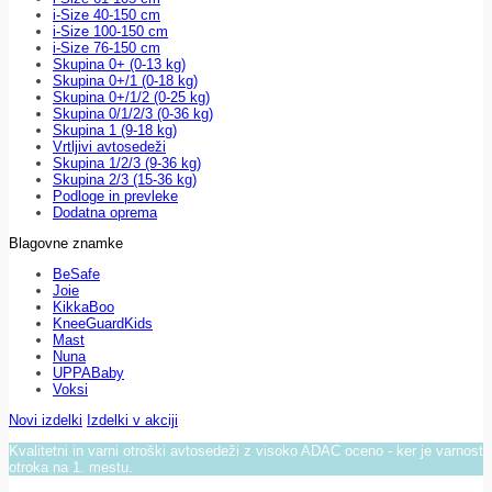
i-Size 40-150 cm
i-Size 100-150 cm
i-Size 76-150 cm
Skupina 0+ (0-13 kg)
Skupina 0+/1 (0-18 kg)
Skupina 0+/1/2 (0-25 kg)
Skupina 0/1/2/3 (0-36 kg)
Skupina 1 (9-18 kg)
Vrtljivi avtosedeži
Skupina 1/2/3 (9-36 kg)
Skupina 2/3 (15-36 kg)
Podloge in prevleke
Dodatna oprema
Blagovne znamke
BeSafe
Joie
KikkaBoo
KneeGuardKids
Mast
Nuna
UPPABaby
Voksi
Novi izdelki
Izdelki v akciji
Kvalitetni in varni otroški avtosedeži z visoko ADAC oceno - ker je varnost
otroka na 1. mestu.