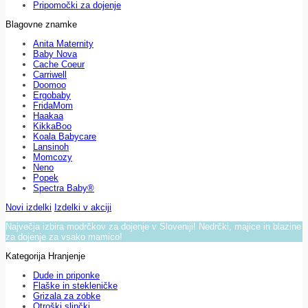
Pripomočki za dojenje
Blagovne znamke
Anita Maternity
Baby Nova
Cache Coeur
Carriwell
Doomoo
Ergobaby
FridaMom
Haakaa
KikkaBoo
Koala Babycare
Lansinoh
Momcozy
Neno
Popek
Spectra Baby®
Novi izdelki
Izdelki v akciji
Največja izbira modrčkov za dojenje v Sloveniji! Nedrčki, majice in blazine
za dojenje za vsako mamico!
Kategorija Hranjenje
Dude in priponke
Flaške in stekleničke
Grizala za zobke
Otroški slinčki