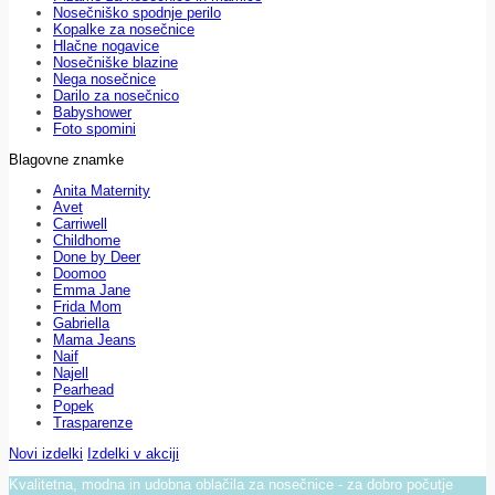
Nosečniško spodnje perilo
Kopalke za nosečnice
Hlačne nogavice
Nosečniške blazine
Nega nosečnice
Darilo za nosečnico
Babyshower
Foto spomini
Blagovne znamke
Anita Maternity
Avet
Carriwell
Childhome
Done by Deer
Doomoo
Emma Jane
Frida Mom
Gabriella
Mama Jeans
Naif
Najell
Pearhead
Popek
Trasparenze
Novi izdelki
Izdelki v akciji
Kvalitetna, modna in udobna oblačila za nosečnice - za dobro počutje