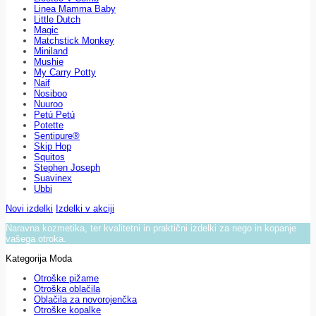
Linea Mamma Baby
Little Dutch
Magic
Matchstick Monkey
Miniland
Mushie
My Carry Potty
Naif
Nosiboo
Nuuroo
Petú Petú
Potette
Sentipure®
Skip Hop
Squitos
Stephen Joseph
Suavinex
Ubbi
Novi izdelki
Izdelki v akciji
Naravna kozmetika, ter kvalitetni in praktični izdelki za nego in kopanje
vašega otroka.
Kategorija Moda
Otroške pižame
Otroška oblačila
Oblačila za novorojenčka
Otroške kopalke