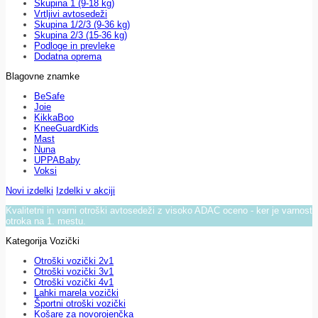
Skupina 1 (9-18 kg)
Vrtljivi avtosedeži
Skupina 1/2/3 (9-36 kg)
Skupina 2/3 (15-36 kg)
Podloge in prevleke
Dodatna oprema
Blagovne znamke
BeSafe
Joie
KikkaBoo
KneeGuardKids
Mast
Nuna
UPPABaby
Voksi
Novi izdelki
Izdelki v akciji
Kvalitetni in varni otroški avtosedeži z visoko ADAC oceno - ker je varnost
otroka na 1. mestu.
Kategorija Vozički
Otroški vozički 2v1
Otroški vozički 3v1
Otroški vozički 4v1
Lahki marela vozički
Športni otroški vozički
Košare za novorojenčka