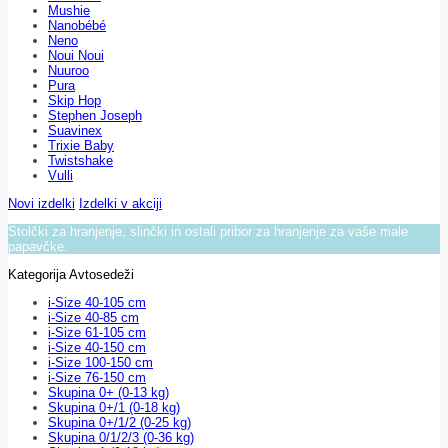
Mushie
Nanobébé
Neno
Noui Noui
Nuuroo
Pura
Skip Hop
Stephen Joseph
Suavinex
Trixie Baby
Twistshake
Vulli
Novi izdelki
Izdelki v akciji
Stolčki za hranjenje, slinčki in ostali pribor za hranjenje za vaše male
papavčke.
Kategorija Avtosedeži
i-Size 40-105 cm
i-Size 40-85 cm
i-Size 61-105 cm
i-Size 40-150 cm
i-Size 100-150 cm
i-Size 76-150 cm
Skupina 0+ (0-13 kg)
Skupina 0+/1 (0-18 kg)
Skupina 0+/1/2 (0-25 kg)
Skupina 0/1/2/3 (0-36 kg)