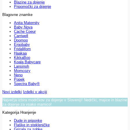
Blazine za dojenje
Pripomočki za dojenje
Blagovne znamke
Anita Maternity
Baby Nova
Cache Coeur
Carriwell
Doomoo
Ergobaby
FridaMom
Haakaa
KikkaBoo
Koala Babycare
Lansinoh
Momcozy
Neno
Popek
Spectra Baby®
Novi izdelki
Izdelki v akciji
Največja izbira modrčkov za dojenje v Sloveniji! Nedrčki, majice in blazine
za dojenje za vsako mamico!
Kategorija Hranjenje
Dude in priponke
Flaške in stekleničke
Grizala za zobke