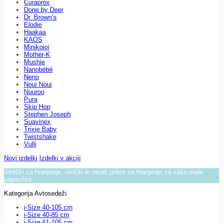
Curaprox
Done by Deer
Dr. Brown’s
Elodie
Haakaa
KAOS
Minikoioi
Mother-K
Mushie
Nanobébé
Neno
Noui Noui
Nuuroo
Pura
Skip Hop
Stephen Joseph
Suavinex
Trixie Baby
Twistshake
Vulli
Novi izdelki
Izdelki v akciji
Stolčki za hranjenje, slinčki in ostali pribor za hranjenje za vaše male
papavčke.
Kategorija Avtosedeži
i-Size 40-105 cm
i-Size 40-85 cm
i-Size 61-105 cm