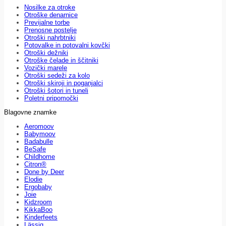
Nosilke za otroke
Otroške denarnice
Previjalne torbe
Prenosne postelje
Otroški nahrbtniki
Potovalke in potovalni kovčki
Otroški dežniki
Otroške čelade in ščitniki
Vozički marele
Otroški sedeži za kolo
Otroški skiroji in poganjalci
Otroški šotori in tuneli
Poletni pripomočki
Blagovne znamke
Aeromoov
Babymoov
Badabulle
BeSafe
Childhome
Citron®
Done by Deer
Elodie
Ergobaby
Joie
Kidzroom
KikkaBoo
Kinderfeets
Lässig