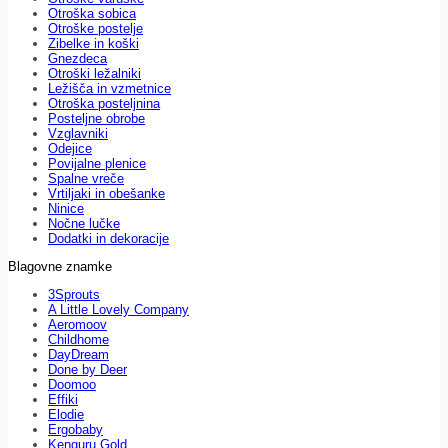
Otroška sobica
Otroške postelje
Zibelke in koški
Gnezdeca
Otroški ležalniki
Ležišča in vzmetnice
Otroška posteljnina
Posteljne obrobe
Vzglavniki
Odejice
Povijalne plenice
Spalne vreče
Vrtiljaki in obešanke
Ninice
Nočne lučke
Dodatki in dekoracije
Blagovne znamke
3Sprouts
A Little Lovely Company
Aeromoov
Childhome
DayDream
Done by Deer
Doomoo
Effiki
Elodie
Ergobaby
Kenguru Gold