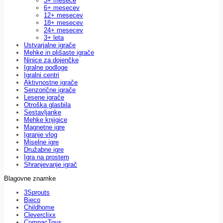
3+ mesece
6+ mesecev
12+ mesecev
18+ mesecev
24+ mesecev
3+ leta
Ustvarjalne igrače
Mehke in plišaste igrače
Ninice za dojenčke
Igralne podloge
Igralni centri
Aktivnostne igrače
Senzorične igrače
Lesene igrače
Otroška glasbila
Sestavljanke
Mehke knjigice
Magnetne igre
Igranje vlog
Miselne igre
Družabne igre
Igra na prostem
Shranjevanje igrač
Blagovne znamke
3Sprouts
Bieco
Childhome
Cleverclixx
CompacToys