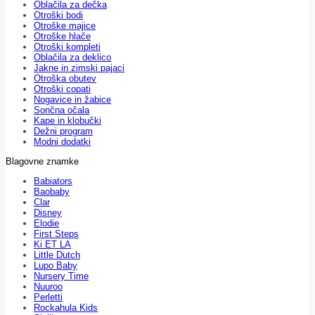
Oblačila za dečka
Otroški bodi
Otroške majice
Otroške hlače
Otroški kompleti
Oblačila za deklico
Jakne in zimski pajaci
Otroška obutev
Otroški copati
Nogavice in žabice
Sončna očala
Kape in klobučki
Dežni program
Modni dodatki
Blagovne znamke
Babiators
Baobaby
Clar
Disney
Elodie
First Steps
Ki ET LA
Little Dutch
Lupo Baby
Nursery Time
Nuuroo
Perletti
Rockahula Kids