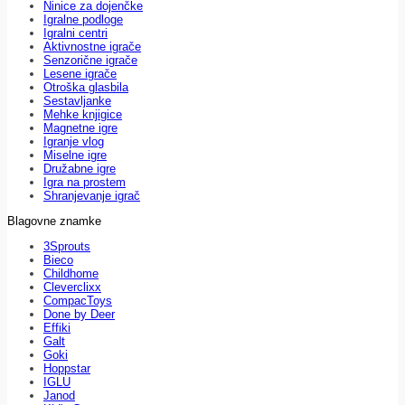
Ninice za dojenčke
Igralne podloge
Igralni centri
Aktivnostne igrače
Senzorične igrače
Lesene igrače
Otroška glasbila
Sestavljanke
Mehke knjigice
Magnetne igre
Igranje vlog
Miselne igre
Družabne igre
Igra na prostem
Shranjevanje igrač
Blagovne znamke
3Sprouts
Bieco
Childhome
Cleverclixx
CompacToys
Done by Deer
Effiki
Galt
Goki
Hoppstar
IGLU
Janod