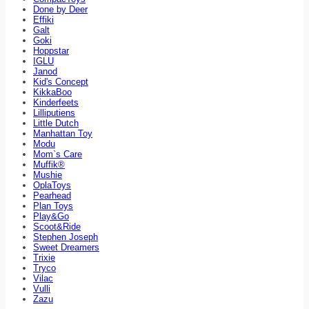
Done by Deer
Effiki
Galt
Goki
Hoppstar
IGLU
Janod
Kid's Concept
KikkaBoo
Kinderfeets
Lilliputiens
Little Dutch
Manhattan Toy
Modu
Mom`s Care
Muffik®
Mushie
OplaToys
Pearhead
Plan Toys
Play&Go
Scoot&Ride
Stephen Joseph
Sweet Dreamers
Trixie
Tryco
Vilac
Vulli
Zazu