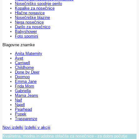
Nosečniško spodnje perilo
Kopalke za nosečnice
Hlačne nogavice
Nosečniške blazine
Nega nosečnice
Darilo za nosečnico
Babyshower
Foto spomini
Blagovne znamke
Anita Maternity
Avet
Carriwell
Childhome
Done by Deer
Doomoo
Emma Jane
Frida Mom
Gabriella
Mama Jeans
Naif
Najell
Pearhead
Popek
Trasparenze
Novi izdelki
Izdelki v akciji
Kvalitetna, modna in udobna oblačila za nosečnice - za dobro počutje