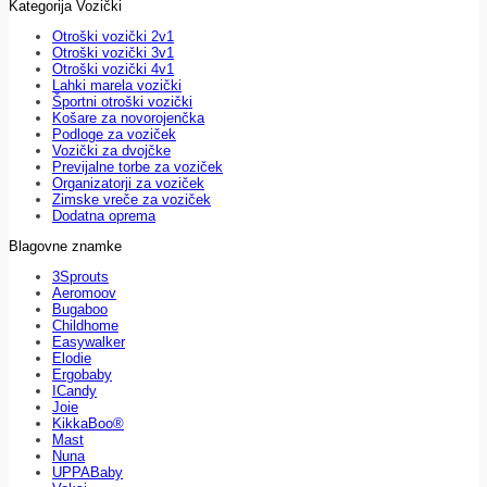
Kategorija Vozički
Otroški vozički 2v1
Otroški vozički 3v1
Otroški vozički 4v1
Lahki marela vozički
Športni otroški vozički
Košare za novorojenčka
Podloge za voziček
Vozički za dvojčke
Previjalne torbe za voziček
Organizatorji za voziček
Zimske vreče za voziček
Dodatna oprema
Blagovne znamke
3Sprouts
Aeromoov
Bugaboo
Childhome
Easywalker
Elodie
Ergobaby
ICandy
Joie
KikkaBoo®
Mast
Nuna
UPPABaby