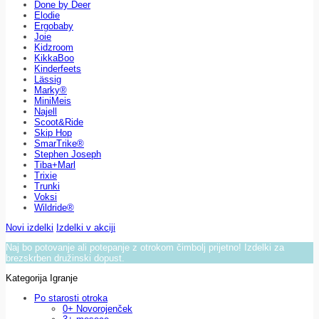
Done by Deer
Elodie
Ergobaby
Joie
Kidzroom
KikkaBoo
Kinderfeets
Lässig
Marky®
MiniMeis
Najell
Scoot&Ride
Skip Hop
SmarTrike®
Stephen Joseph
Tiba+Marl
Trixie
Trunki
Voksi
Wildride®
Novi izdelki
Izdelki v akciji
Naj bo potovanje ali potepanje z otrokom čimbolj prijetno! Izdelki za
brezskrben družinski dopust.
Kategorija Igranje
Po starosti otroka
0+ Novorojenček