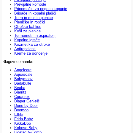
Previjalne komode
Pripomočki za nego in kopanje
Brisače in kopalni plašči
Tetra in muslin plenice
Pleničke in robčki
Otroške kahlice
Koši za plenice
Termometri in aspiratorji
Kopalne igrače
Kozmetika za otroke
Antirepelenti
Kreme za sončenje
Blagovne znamke
Angelcare
Aquascale
Babymoov
Badabulle
Beaba
Biarritz
Curaprox
Diaper Genie®
Done by Deer
Doomoo
Effiki
Frida Baby
KikkaBoo
Kokoso Baby
Licetec V-Comb