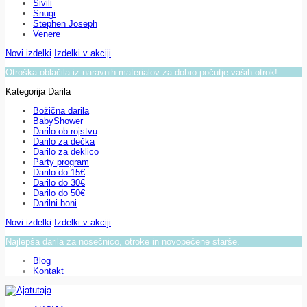
Sivili
Snugi
Stephen Joseph
Venere
Novi izdelki
Izdelki v akciji
Otroška oblačila iz naravnih materialov za dobro počutje vaših otrok!
Kategorija Darila
Božična darila
BabyShower
Darilo ob rojstvu
Darilo za dečka
Darilo za deklico
Party program
Darilo do 15€
Darilo do 30€
Darilo do 50€
Darilni boni
Novi izdelki
Izdelki v akciji
Najlepša darila za nosečnico, otroke in novopečene starše.
Blog
Kontakt