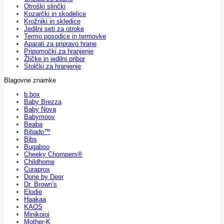
Otroški slinčki
Kozarčki in skodelice
Krožniki in skledice
Jedilni seti za otroke
Termo posodice in termovke
Aparati za pripravo hrane
Pripomočki za hranjenje
Žličke in jedilni pribor
Stolčki za hranjenje
Blagovne znamke
b.box
Baby Brezza
Baby Nova
Babymoov
Beaba
Bibado™
Bibs
Bugaboo
Cheeky Chompers®
Childhome
Curaprox
Done by Deer
Dr. Brown’s
Elodie
Haakaa
KAOS
Minikoioi
Mother-K