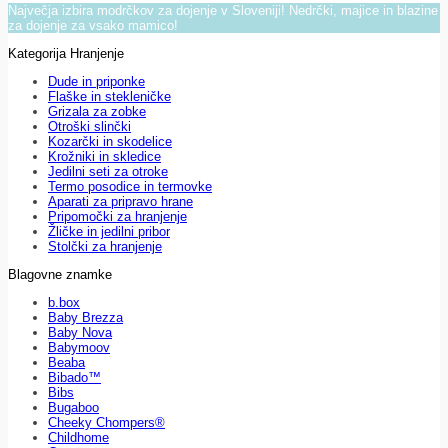
Največja izbira modrčkov za dojenje v Sloveniji! Nedrčki, majice in blazine
za dojenje za vsako mamico!
Kategorija Hranjenje
Dude in priponke
Flaške in stekleničke
Grizala za zobke
Otroški slinčki
Kozarčki in skodelice
Krožniki in skledice
Jedilni seti za otroke
Termo posodice in termovke
Aparati za pripravo hrane
Pripomočki za hranjenje
Žličke in jedilni pribor
Stolčki za hranjenje
Blagovne znamke
b.box
Baby Brezza
Baby Nova
Babymoov
Beaba
Bibado™
Bibs
Bugaboo
Cheeky Chompers®
Childhome