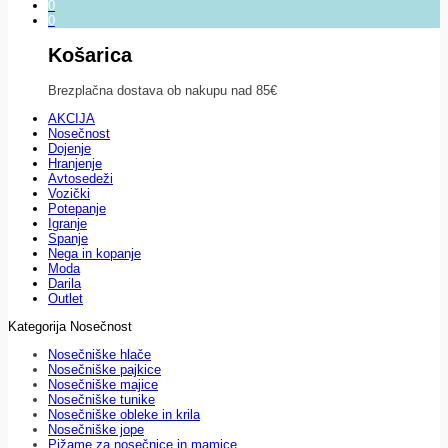
0
0
Košarica
Brezplačna dostava ob nakupu nad 85€
AKCIJA
Nosečnost
Dojenje
Hranjenje
Avtosedeži
Vozički
Potepanje
Igranje
Spanje
Nega in kopanje
Moda
Darila
Outlet
Kategorija Nosečnost
Nosečniške hlače
Nosečniške pajkice
Nosečniške majice
Nosečniške tunike
Nosečniške obleke in krila
Nosečniške jope
Pižame za nosečnice in mamice