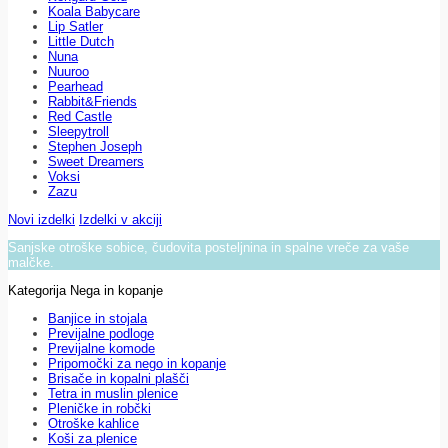
Koala Babycare
Lip Satler
Little Dutch
Nuna
Nuuroo
Pearhead
Rabbit&Friends
Red Castle
Sleepytroll
Stephen Joseph
Sweet Dreamers
Voksi
Zazu
Novi izdelki
Izdelki v akciji
Sanjske otroške sobice, čudovita posteljnina in spalne vreče za vaše
malčke.
Kategorija Nega in kopanje
Banjice in stojala
Previjalne podloge
Previjalne komode
Pripomočki za nego in kopanje
Brisače in kopalni plašči
Tetra in muslin plenice
Pleničke in robčki
Otroške kahlice
Koši za plenice