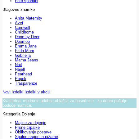
Foto spomini
Blagovne znamke
Anita Maternity
Avet
Carriwell
Childhome
Done by Deer
Doomoo
Emma Jane
Frida Mom
Gabriella
Mama Jeans
Naif
Najell
Pearhead
Popek
Trasparenze
Novi izdelki
Izdelki v akciji
Kvalitetna, modna in udobna oblačila za nosečnice - za dobro počutje
bodoče mamice.
Kategorija Dojenje
Majice za dojenje
Prsne črpalke
Oblikovanje postave
Spalne srajce in pižame