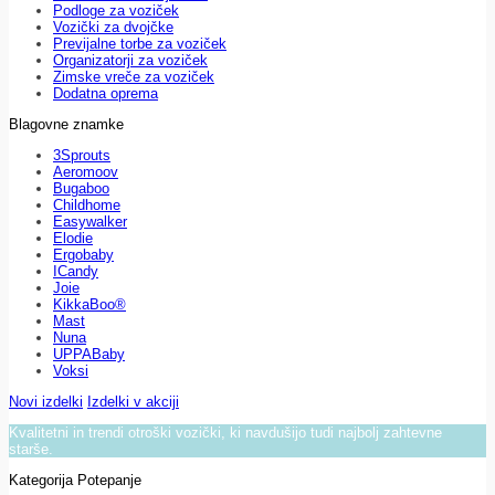
Podloge za voziček
Vozički za dvojčke
Previjalne torbe za voziček
Organizatorji za voziček
Zimske vreče za voziček
Dodatna oprema
Blagovne znamke
3Sprouts
Aeromoov
Bugaboo
Childhome
Easywalker
Elodie
Ergobaby
ICandy
Joie
KikkaBoo®
Mast
Nuna
UPPABaby
Voksi
Novi izdelki
Izdelki v akciji
Kvalitetni in trendi otroški vozički, ki navdušijo tudi najbolj zahtevne
starše.
Kategorija Potepanje