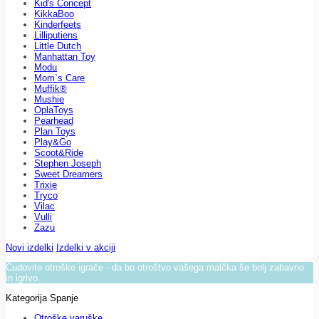
Kid's Concept
KikkaBoo
Kinderfeets
Lilliputiens
Little Dutch
Manhattan Toy
Modu
Mom`s Care
Muffik®
Mushie
OplaToys
Pearhead
Plan Toys
Play&Go
Scoot&Ride
Stephen Joseph
Sweet Dreamers
Trixie
Tryco
Vilac
Vulli
Zazu
Novi izdelki
Izdelki v akciji
Čudovite otroške igrače - da bo otroštvo vašega malčka še bolj zabavno
in igrivo.
Kategorija Spanje
Otroške varuške