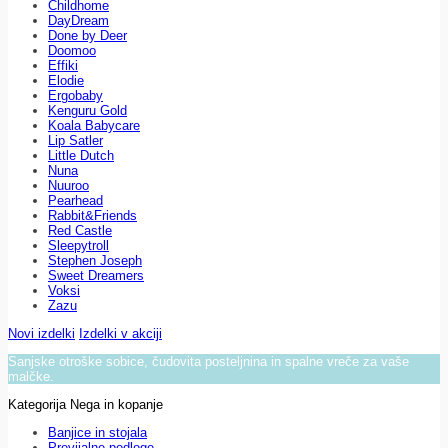
Childhome
DayDream
Done by Deer
Doomoo
Effiki
Elodie
Ergobaby
Kenguru Gold
Koala Babycare
Lip Satler
Little Dutch
Nuna
Nuuroo
Pearhead
Rabbit&Friends
Red Castle
Sleepytroll
Stephen Joseph
Sweet Dreamers
Voksi
Zazu
Novi izdelki
Izdelki v akciji
Sanjske otroške sobice, čudovita posteljnina in spalne vreče za vaše
malčke.
Kategorija Nega in kopanje
Banjice in stojala
Previjalne podloge