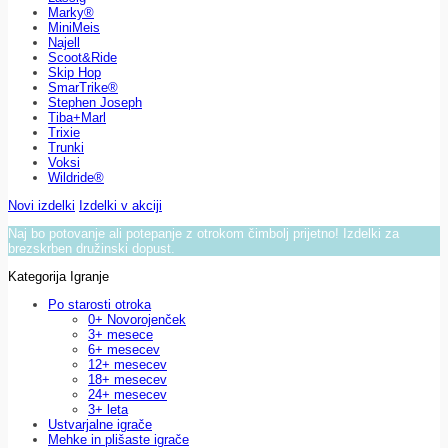
Marky®
MiniMeis
Najell
Scoot&Ride
Skip Hop
SmarTrike®
Stephen Joseph
Tiba+Marl
Trixie
Trunki
Voksi
Wildride®
Novi izdelki
Izdelki v akciji
Naj bo potovanje ali potepanje z otrokom čimbolj prijetno! Izdelki za
brezskrben družinski dopust.
Kategorija Igranje
Po starosti otroka
0+ Novorojenček
3+ mesece
6+ mesecev
12+ mesecev
18+ mesecev
24+ mesecev
3+ leta
Ustvarjalne igrače
Mehke in plišaste igrače