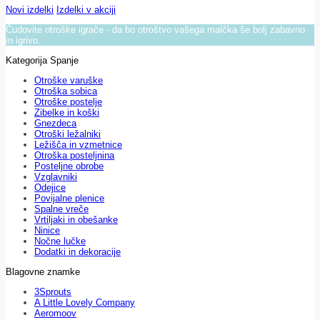
Novi izdelki
Izdelki v akciji
Čudovite otroške igrače - da bo otroštvo vašega malčka še bolj zabavno
in igrivo.
Kategorija Spanje
Otroške varuške
Otroška sobica
Otroške postelje
Zibelke in koški
Gnezdeca
Otroški ležalniki
Ležišča in vzmetnice
Otroška posteljnina
Posteljne obrobe
Vzglavniki
Odejice
Povijalne plenice
Spalne vreče
Vrtiljaki in obešanke
Ninice
Nočne lučke
Dodatki in dekoracije
Blagovne znamke
3Sprouts
A Little Lovely Company
Aeromoov