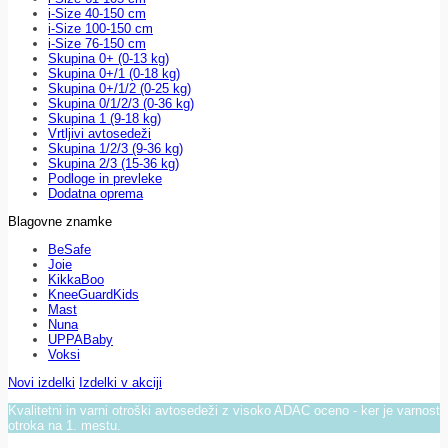
i-Size 40-150 cm
i-Size 100-150 cm
i-Size 76-150 cm
Skupina 0+ (0-13 kg)
Skupina 0+/1 (0-18 kg)
Skupina 0+/1/2 (0-25 kg)
Skupina 0/1/2/3 (0-36 kg)
Skupina 1 (9-18 kg)
Vrtljivi avtosedeži
Skupina 1/2/3 (9-36 kg)
Skupina 2/3 (15-36 kg)
Podloge in prevleke
Dodatna oprema
Blagovne znamke
BeSafe
Joie
KikkaBoo
KneeGuardKids
Mast
Nuna
UPPABaby
Voksi
Novi izdelki
Izdelki v akciji
Kvalitetni in varni otroški avtosedeži z visoko ADAC oceno - ker je varnost
otroka na 1. mestu.