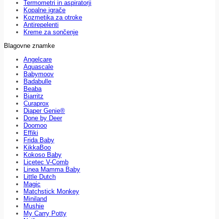
Termometri in aspiratorji
Kopalne igrače
Kozmetika za otroke
Antirepelenti
Kreme za sončenje
Blagovne znamke
Angelcare
Aquascale
Babymoov
Badabulle
Beaba
Biarritz
Curaprox
Diaper Genie®
Done by Deer
Doomoo
Effiki
Frida Baby
KikkaBoo
Kokoso Baby
Licetec V-Comb
Linea Mamma Baby
Little Dutch
Magic
Matchstick Monkey
Miniland
Mushie
My Carry Potty