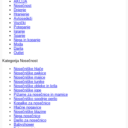
AKCIJA
Nosečnost
Dojenje
Hranjenje
Avtosedeži
Vozički
Potepanje
Igranje
Spanje
Nega in kopanje
Moda
Darila
Outlet
Kategorija Nosečnost
Nosečniške hlače
Nosečniške pajkice
Nosečniške majice
Nosečniške tunike
Nosečniške obleke in krila
Nosečniške jope
Pižame za nosečnice in mamice
Nosečniško spodnje perilo
Kopalke za nosečnice
Hlačne nogavice
Nosečniške blazine
Nega nosečnice
Darilo za nosečnico
Babyshower