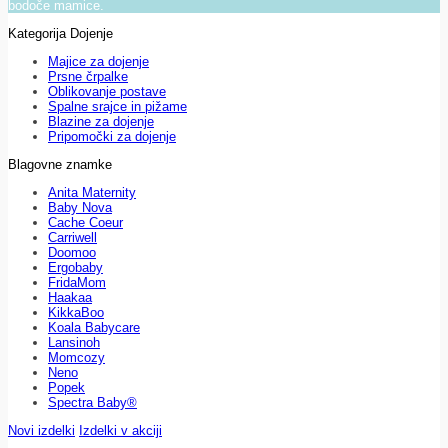
bodoče mamice.
Kategorija Dojenje
Majice za dojenje
Prsne črpalke
Oblikovanje postave
Spalne srajce in pižame
Blazine za dojenje
Pripomočki za dojenje
Blagovne znamke
Anita Maternity
Baby Nova
Cache Coeur
Carriwell
Doomoo
Ergobaby
FridaMom
Haakaa
KikkaBoo
Koala Babycare
Lansinoh
Momcozy
Neno
Popek
Spectra Baby®
Novi izdelki
Izdelki v akciji