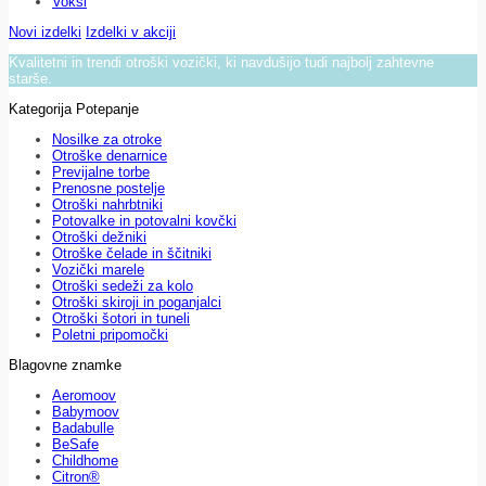
Voksi
Novi izdelki
Izdelki v akciji
Kvalitetni in trendi otroški vozički, ki navdušijo tudi najbolj zahtevne
starše.
Kategorija Potepanje
Nosilke za otroke
Otroške denarnice
Previjalne torbe
Prenosne postelje
Otroški nahrbtniki
Potovalke in potovalni kovčki
Otroški dežniki
Otroške čelade in ščitniki
Vozički marele
Otroški sedeži za kolo
Otroški skiroji in poganjalci
Otroški šotori in tuneli
Poletni pripomočki
Blagovne znamke
Aeromoov
Babymoov
Badabulle
BeSafe
Childhome
Citron®