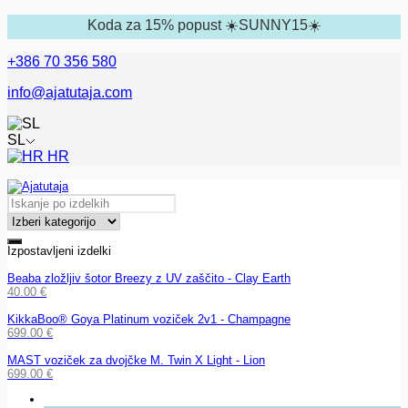
Koda za 15% popust ☀️SUNNY15☀️
+386 70 356 580
info@ajatutaja.com
SL
HR
Izpostavljeni izdelki
Beaba zložljiv šotor Breezy z UV zaščito - Clay Earth
40.00
€
KikkaBoo® Goya Platinum voziček 2v1 - Champagne
699.00
€
MAST voziček za dvojčke M. Twin X Light - Lion
699.00
€