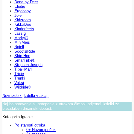
Done by Deer
Elodie
Ergobaby
Joie
Kidzroom
KikkaBoo
Kinderfeets
Lässig
Marky®
MiniMeis
Najell
Scoot&Ride
Skip Hop
SmarTrike®
Stephen Joseph
Tiba+Marl
Trixie
Trunki
Voksi
Wildride®
Novi izdelki
Izdelki v akciji
Naj bo potovanje ali potepanje z otrokom čimbolj prijetno! Izdelki za
brezskrben družinski dopust.
Kategorija Igranje
Po starosti otroka
0+ Novorojenček