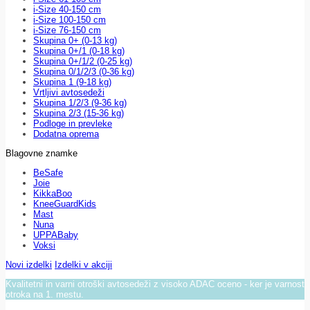
i-Size 40-150 cm
i-Size 100-150 cm
i-Size 76-150 cm
Skupina 0+ (0-13 kg)
Skupina 0+/1 (0-18 kg)
Skupina 0+/1/2 (0-25 kg)
Skupina 0/1/2/3 (0-36 kg)
Skupina 1 (9-18 kg)
Vrtljivi avtosedeži
Skupina 1/2/3 (9-36 kg)
Skupina 2/3 (15-36 kg)
Podloge in prevleke
Dodatna oprema
Blagovne znamke
BeSafe
Joie
KikkaBoo
KneeGuardKids
Mast
Nuna
UPPABaby
Voksi
Novi izdelki
Izdelki v akciji
Kvalitetni in varni otroški avtosedeži z visoko ADAC oceno - ker je varnost
otroka na 1. mestu.