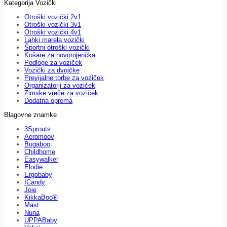
Kategorija Vozički
Otroški vozički 2v1
Otroški vozički 3v1
Otroški vozički 4v1
Lahki marela vozički
Športni otroški vozički
Košare za novorojenčka
Podloge za voziček
Vozički za dvojčke
Previjalne torbe za voziček
Organizatorji za voziček
Zimske vreče za voziček
Dodatna oprema
Blagovne znamke
3Sprouts
Aeromoov
Bugaboo
Childhome
Easywalker
Elodie
Ergobaby
ICandy
Joie
KikkaBoo®
Mast
Nuna
UPPABaby