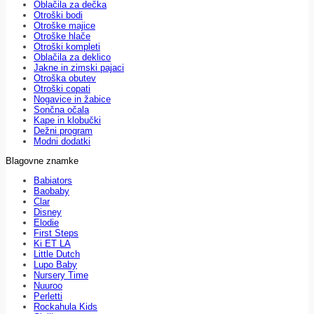
Oblačila za dečka
Otroški bodi
Otroške majice
Otroške hlače
Otroški kompleti
Oblačila za deklico
Jakne in zimski pajaci
Otroška obutev
Otroški copati
Nogavice in žabice
Sončna očala
Kape in klobučki
Dežni program
Modni dodatki
Blagovne znamke
Babiators
Baobaby
Clar
Disney
Elodie
First Steps
Ki ET LA
Little Dutch
Lupo Baby
Nursery Time
Nuuroo
Perletti
Rockahula Kids