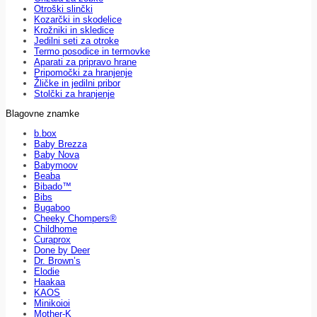
Otroški slinčki
Kozarčki in skodelice
Krožniki in skledice
Jedilni seti za otroke
Termo posodice in termovke
Aparati za pripravo hrane
Pripomočki za hranjenje
Žličke in jedilni pribor
Stolčki za hranjenje
Blagovne znamke
b.box
Baby Brezza
Baby Nova
Babymoov
Beaba
Bibado™
Bibs
Bugaboo
Cheeky Chompers®
Childhome
Curaprox
Done by Deer
Dr. Brown’s
Elodie
Haakaa
KAOS
Minikoioi
Mother-K