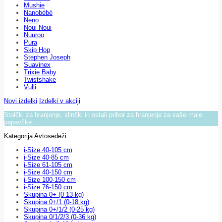
Mushie
Nanobébé
Neno
Noui Noui
Nuuroo
Pura
Skip Hop
Stephen Joseph
Suavinex
Trixie Baby
Twistshake
Vulli
Novi izdelki
Izdelki v akciji
Stolčki za hranjenje, slinčki in ostali pribor za hranjenje za vaše male
papavčke.
Kategorija Avtosedeži
i-Size 40-105 cm
i-Size 40-85 cm
i-Size 61-105 cm
i-Size 40-150 cm
i-Size 100-150 cm
i-Size 76-150 cm
Skupina 0+ (0-13 kg)
Skupina 0+/1 (0-18 kg)
Skupina 0+/1/2 (0-25 kg)
Skupina 0/1/2/3 (0-36 kg)