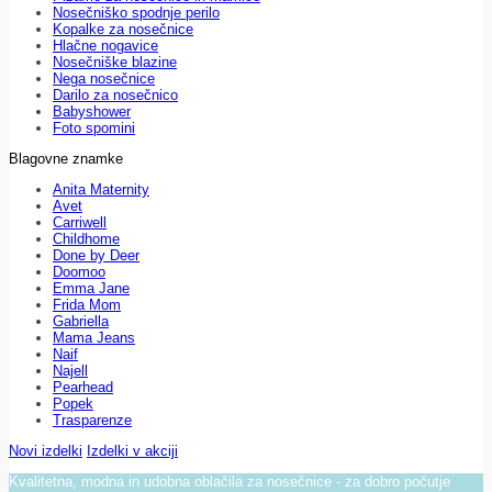
Nosečniško spodnje perilo
Kopalke za nosečnice
Hlačne nogavice
Nosečniške blazine
Nega nosečnice
Darilo za nosečnico
Babyshower
Foto spomini
Blagovne znamke
Anita Maternity
Avet
Carriwell
Childhome
Done by Deer
Doomoo
Emma Jane
Frida Mom
Gabriella
Mama Jeans
Naif
Najell
Pearhead
Popek
Trasparenze
Novi izdelki
Izdelki v akciji
Kvalitetna, modna in udobna oblačila za nosečnice - za dobro počutje