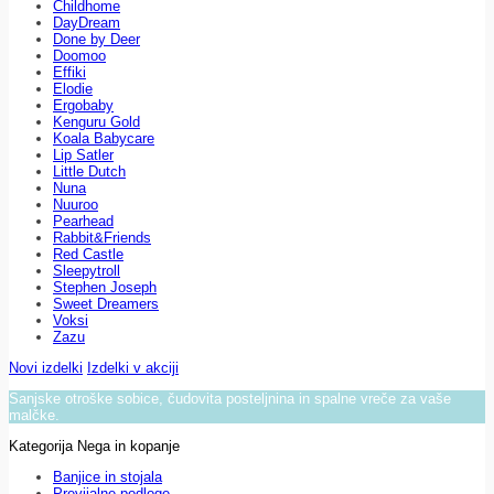
Childhome
DayDream
Done by Deer
Doomoo
Effiki
Elodie
Ergobaby
Kenguru Gold
Koala Babycare
Lip Satler
Little Dutch
Nuna
Nuuroo
Pearhead
Rabbit&Friends
Red Castle
Sleepytroll
Stephen Joseph
Sweet Dreamers
Voksi
Zazu
Novi izdelki
Izdelki v akciji
Sanjske otroške sobice, čudovita posteljnina in spalne vreče za vaše
malčke.
Kategorija Nega in kopanje
Banjice in stojala
Previjalne podloge