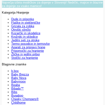
Največja izbira modrčkov za dojenje v Sloveniji! Nedrčki, majice in blazine
za dojenje za vsako mamico!
Kategorija Hranjenje
Dude in priponke
Flaške in stekleničke
Grizala za zobke
Otroški slinčki
Kozarčki in skodelice
Krožniki in skledice
Jedilni seti za otroke
Termo posodice in termovke
Aparati za pripravo hrane
Pripomočki za hranjenje
Žličke in jedilni pribor
Stolčki za hranjenje
Blagovne znamke
b.box
Baby Brezza
Baby Nova
Babymoov
Beaba
Bibado™
Bibs
Bugaboo
Cheeky Chompers®
Childhome