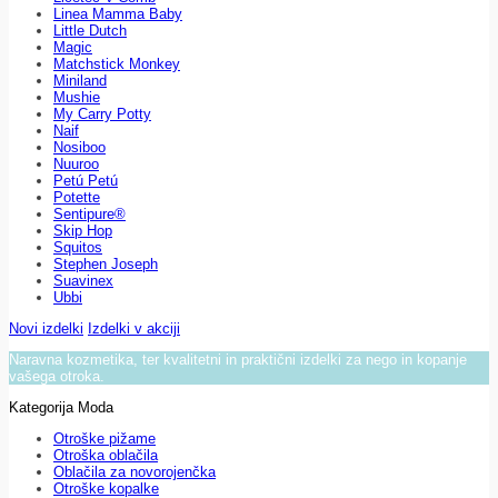
Linea Mamma Baby
Little Dutch
Magic
Matchstick Monkey
Miniland
Mushie
My Carry Potty
Naif
Nosiboo
Nuuroo
Petú Petú
Potette
Sentipure®
Skip Hop
Squitos
Stephen Joseph
Suavinex
Ubbi
Novi izdelki
Izdelki v akciji
Naravna kozmetika, ter kvalitetni in praktični izdelki za nego in kopanje
vašega otroka.
Kategorija Moda
Otroške pižame
Otroška oblačila
Oblačila za novorojenčka
Otroške kopalke