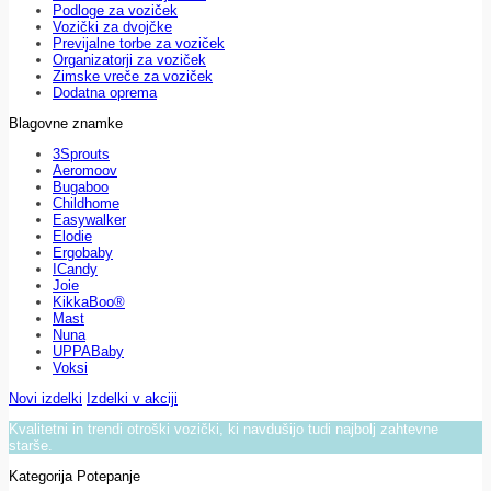
Podloge za voziček
Vozički za dvojčke
Previjalne torbe za voziček
Organizatorji za voziček
Zimske vreče za voziček
Dodatna oprema
Blagovne znamke
3Sprouts
Aeromoov
Bugaboo
Childhome
Easywalker
Elodie
Ergobaby
ICandy
Joie
KikkaBoo®
Mast
Nuna
UPPABaby
Voksi
Novi izdelki
Izdelki v akciji
Kvalitetni in trendi otroški vozički, ki navdušijo tudi najbolj zahtevne
starše.
Kategorija Potepanje