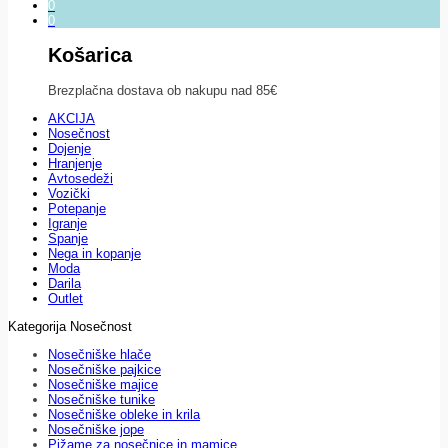
0
0
Košarica
Brezplačna dostava ob nakupu nad 85€
AKCIJA
Nosečnost
Dojenje
Hranjenje
Avtosedeži
Vozički
Potepanje
Igranje
Spanje
Nega in kopanje
Moda
Darila
Outlet
Kategorija Nosečnost
Nosečniške hlače
Nosečniške pajkice
Nosečniške majice
Nosečniške tunike
Nosečniške obleke in krila
Nosečniške jope
Pižame za nosečnice in mamice