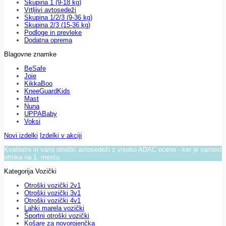
Skupina 1 (9-18 kg)
Vrtljivi avtosedeži
Skupina 1/2/3 (9-36 kg)
Skupina 2/3 (15-36 kg)
Podloge in prevleke
Dodatna oprema
Blagovne znamke
BeSafe
Joie
KikkaBoo
KneeGuardKids
Mast
Nuna
UPPABaby
Voksi
Novi izdelki
Izdelki v akciji
Kvalitetni in varni otroški avtosedeži z visoko ADAC oceno - ker je varnost
otroka na 1. mestu.
Kategorija Vozički
Otroški vozički 2v1
Otroški vozički 3v1
Otroški vozički 4v1
Lahki marela vozički
Športni otroški vozički
Košare za novorojenčka