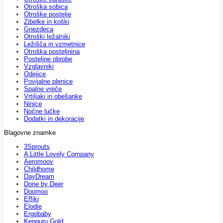
Otroška sobica
Otroške postelje
Zibelke in koški
Gnezdeca
Otroški ležalniki
Ležišča in vzmetnice
Otroška posteljnina
Posteljne obrobe
Vzglavniki
Odejice
Povijalne plenice
Spalne vreče
Vrtiljaki in obešanke
Ninice
Nočne lučke
Dodatki in dekoracije
Blagovne znamke
3Sprouts
A Little Lovely Company
Aeromoov
Childhome
DayDream
Done by Deer
Doomoo
Effiki
Elodie
Ergobaby
Kenguru Gold