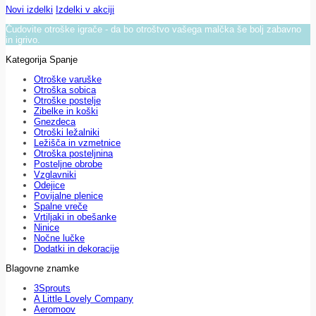
Novi izdelki
Izdelki v akciji
Čudovite otroške igrače - da bo otroštvo vašega malčka še bolj zabavno
in igrivo.
Kategorija Spanje
Otroške varuške
Otroška sobica
Otroške postelje
Zibelke in koški
Gnezdeca
Otroški ležalniki
Ležišča in vzmetnice
Otroška posteljnina
Posteljne obrobe
Vzglavniki
Odejice
Povijalne plenice
Spalne vreče
Vrtiljaki in obešanke
Ninice
Nočne lučke
Dodatki in dekoracije
Blagovne znamke
3Sprouts
A Little Lovely Company
Aeromoov