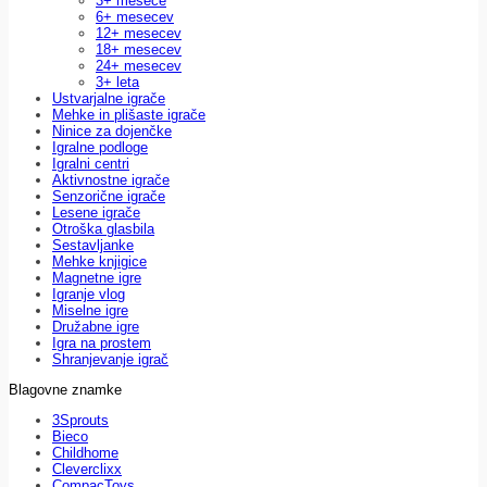
3+ mesece
6+ mesecev
12+ mesecev
18+ mesecev
24+ mesecev
3+ leta
Ustvarjalne igrače
Mehke in plišaste igrače
Ninice za dojenčke
Igralne podloge
Igralni centri
Aktivnostne igrače
Senzorične igrače
Lesene igrače
Otroška glasbila
Sestavljanke
Mehke knjigice
Magnetne igre
Igranje vlog
Miselne igre
Družabne igre
Igra na prostem
Shranjevanje igrač
Blagovne znamke
3Sprouts
Bieco
Childhome
Cleverclixx
CompacToys