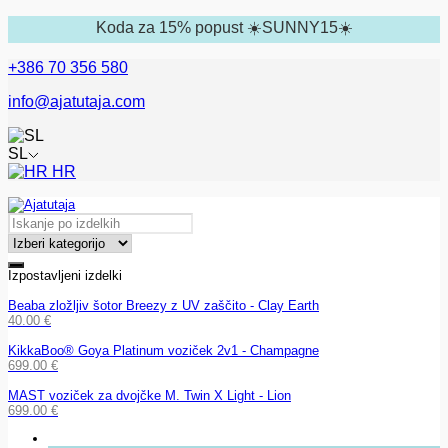
Koda za 15% popust ☀️SUNNY15☀️
+386 70 356 580
info@ajatutaja.com
SL
HR
Izpostavljeni izdelki
Beaba zložljiv šotor Breezy z UV zaščito - Clay Earth
40.00
€
KikkaBoo® Goya Platinum voziček 2v1 - Champagne
699.00
€
MAST voziček za dvojčke M. Twin X Light - Lion
699.00
€