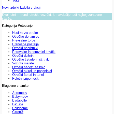
Voksi
Novi izdelki
Izdelki v akciji
Kvalitetni in trendi otroški vozički, ki navdušijo tudi najbolj zahtevne
starše.
Kategorija Potepanje
Nosilke za otroke
Otroške denarnice
Previjalne torbe
Prenosne postelje
Otroški nahrbtniki
Potovalke in potovalni kovčki
Otroški dežniki
Otroške čelade in ščitniki
Vozički marele
Otroški sedeži za kolo
Otroški skiroji in poganjalci
Otroški šotori in tuneli
Poletni pripomočki
Blagovne znamke
Aeromoov
Babymoov
Badabulle
BeSafe
Childhome
Citron®