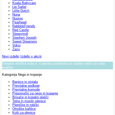
Koala Babycare
Lip Satler
Little Dutch
Nuna
Nuuroo
Pearhead
Rabbit&Friends
Red Castle
Sleepytroll
Stephen Joseph
Sweet Dreamers
Voksi
Zazu
Novi izdelki
Izdelki v akciji
Sanjske otroške sobice, čudovita posteljnina in spalne vreče za vaše
malčke.
Kategorija Nega in kopanje
Banjice in stojala
Previjalne podloge
Previjalne komode
Pripomočki za nego in kopanje
Brisače in kopalni plašči
Tetra in muslin plenice
Pleničke in robčki
Otroške kahlice
Koši za plenice