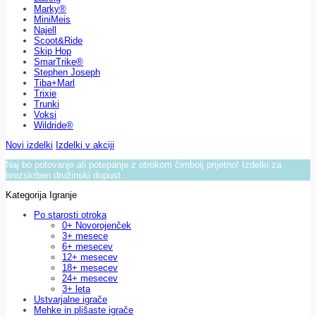
Marky®
MiniMeis
Najell
Scoot&Ride
Skip Hop
SmarTrike®
Stephen Joseph
Tiba+Marl
Trixie
Trunki
Voksi
Wildride®
Novi izdelki
Izdelki v akciji
Naj bo potovanje ali potepanje z otrokom čimbolj prijetno! Izdelki za
brezskrben družinski dopust.
Kategorija Igranje
Po starosti otroka
0+ Novorojenček
3+ mesece
6+ mesecev
12+ mesecev
18+ mesecev
24+ mesecev
3+ leta
Ustvarjalne igrače
Mehke in plišaste igrače