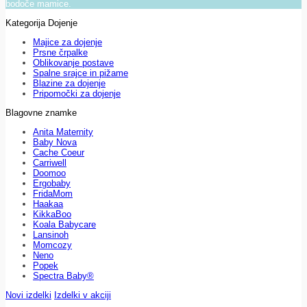
bodoče mamice.
Kategorija Dojenje
Majice za dojenje
Prsne črpalke
Oblikovanje postave
Spalne srajce in pižame
Blazine za dojenje
Pripomočki za dojenje
Blagovne znamke
Anita Maternity
Baby Nova
Cache Coeur
Carriwell
Doomoo
Ergobaby
FridaMom
Haakaa
KikkaBoo
Koala Babycare
Lansinoh
Momcozy
Neno
Popek
Spectra Baby®
Novi izdelki
Izdelki v akciji