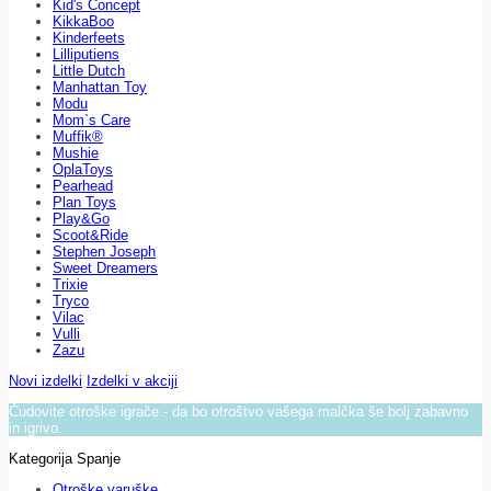
Kid's Concept
KikkaBoo
Kinderfeets
Lilliputiens
Little Dutch
Manhattan Toy
Modu
Mom`s Care
Muffik®
Mushie
OplaToys
Pearhead
Plan Toys
Play&Go
Scoot&Ride
Stephen Joseph
Sweet Dreamers
Trixie
Tryco
Vilac
Vulli
Zazu
Novi izdelki
Izdelki v akciji
Čudovite otroške igrače - da bo otroštvo vašega malčka še bolj zabavno
in igrivo.
Kategorija Spanje
Otroške varuške