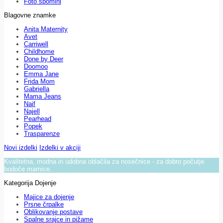
Foto spomini
Blagovne znamke
Anita Maternity
Avet
Carriwell
Childhome
Done by Deer
Doomoo
Emma Jane
Frida Mom
Gabriella
Mama Jeans
Naif
Najell
Pearhead
Popek
Trasparenze
Novi izdelki
Izdelki v akciji
Kvalitetna, modna in udobna oblačila za nosečnice - za dobro počutje
bodoče mamice.
Kategorija Dojenje
Majice za dojenje
Prsne črpalke
Oblikovanje postave
Spalne srajce in pižame