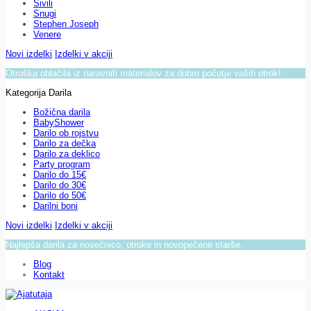
Sivili
Snugi
Stephen Joseph
Venere
Novi izdelki
Izdelki v akciji
Otroška oblačila iz naravnih materialov za dobro počutje vaših otrok!
Kategorija Darila
Božična darila
BabyShower
Darilo ob rojstvu
Darilo za dečka
Darilo za deklico
Party program
Darilo do 15€
Darilo do 30€
Darilo do 50€
Darilni boni
Novi izdelki
Izdelki v akciji
Najlepša darila za nosečnico, otroke in novopečene starše.
Blog
Kontakt