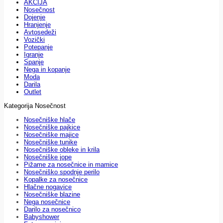
AKCIJA
Nosečnost
Dojenje
Hranjenje
Avtosedeži
Vozički
Potepanje
Igranje
Spanje
Nega in kopanje
Moda
Darila
Outlet
Kategorija Nosečnost
Nosečniške hlače
Nosečniške pajkice
Nosečniške majice
Nosečniške tunike
Nosečniške obleke in krila
Nosečniške jope
Pižame za nosečnice in mamice
Nosečniško spodnje perilo
Kopalke za nosečnice
Hlačne nogavice
Nosečniške blazine
Nega nosečnice
Darilo za nosečnico
Babyshower