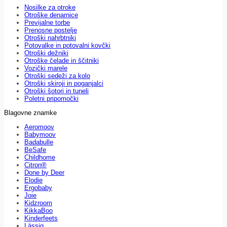
Nosilke za otroke
Otroške denarnice
Previjalne torbe
Prenosne postelje
Otroški nahrbtniki
Potovalke in potovalni kovčki
Otroški dežniki
Otroške čelade in ščitniki
Vozički marele
Otroški sedeži za kolo
Otroški skiroji in poganjalci
Otroški šotori in tuneli
Poletni pripomočki
Blagovne znamke
Aeromoov
Babymoov
Badabulle
BeSafe
Childhome
Citron®
Done by Deer
Elodie
Ergobaby
Joie
Kidzroom
KikkaBoo
Kinderfeets
Lässig