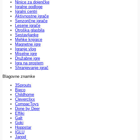
Ninice za dojenčke
Igralne podloge
Igralni centri
Aktivnostne igrače
Senzorične igrače
Lesene igrače
Otroška glasbila
Sestavljanke
Mehke knjigice
Magnetne igre
Igranje vlog
Miselne igre
Družabne igre
Igra na prostem
Shranjevanje igrač
Blagovne znamke
3Sprouts
Bieco
Childhome
Cleverclixx
CompacToys
Done by Deer
Effiki
Galt
Goki
Hoppstar
IGLU
Janod