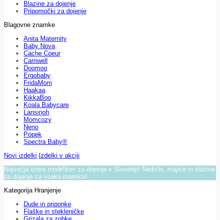
Blazine za dojenje
Pripomočki za dojenje
Blagovne znamke
Anita Maternity
Baby Nova
Cache Coeur
Carriwell
Doomoo
Ergobaby
FridaMom
Haakaa
KikkaBoo
Koala Babycare
Lansinoh
Momcozy
Neno
Popek
Spectra Baby®
Novi izdelki
Izdelki v akciji
Največja izbira modrčkov za dojenje v Sloveniji! Nedrčki, majice in blazine
za dojenje za vsako mamico!
Kategorija Hranjenje
Dude in priponke
Flaške in stekleničke
Grizala za zobke