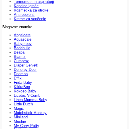
Termometri in aspiratorji
Kopalne igrače
Kozmetika za otroke
Antirepelenti
Kreme za sončenje
Blagovne znamke
Angelcare
Aquascale
Babymoov
Badabulle
Beaba
Biarritz
Curaprox
Diaper Genie®
Done by Deer
Doomoo
Effiki
Frida Baby
KikkaBoo
Kokoso Baby
Licetec V-Comb
Linea Mamma Baby
Little Dutch
Magic
Matchstick Monkey
Miniland
Mushie
My Carry Potty