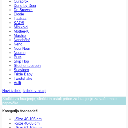
Curaprox
Done by Deer
Dr. Brown’s
Elodie
Haakaa
KAOS
Minikoioi
Mother-K
Mushie
Nanobébé
Neno
Noui Noui
Nuuroo
Pura
Skip Hop
Stephen Joseph
Suavinex
Trixie Baby
Twistshake
Vulli
Novi izdelki
Izdelki v akciji
Stolčki za hranjenje, slinčki in ostali pribor za hranjenje za vaše male
papavčke.
Kategorija Avtosedeži
i-Size 40-105 cm
i-Size 40-85 cm
i-Size 61-105 cm