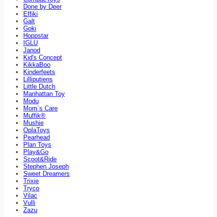
Done by Deer
Effiki
Galt
Goki
Hoppstar
IGLU
Janod
Kid's Concept
KikkaBoo
Kinderfeets
Lilliputiens
Little Dutch
Manhattan Toy
Modu
Mom`s Care
Muffik®
Mushie
OplaToys
Pearhead
Plan Toys
Play&Go
Scoot&Ride
Stephen Joseph
Sweet Dreamers
Trixie
Tryco
Vilac
Vulli
Zazu