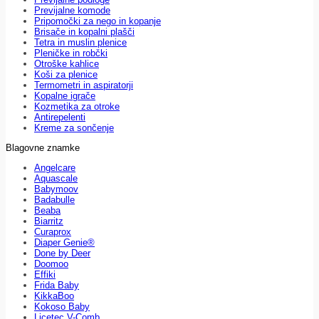
Previjalne komode
Pripomočki za nego in kopanje
Brisače in kopalni plašči
Tetra in muslin plenice
Pleničke in robčki
Otroške kahlice
Koši za plenice
Termometri in aspiratorji
Kopalne igrače
Kozmetika za otroke
Antirepelenti
Kreme za sončenje
Blagovne znamke
Angelcare
Aquascale
Babymoov
Badabulle
Beaba
Biarritz
Curaprox
Diaper Genie®
Done by Deer
Doomoo
Effiki
Frida Baby
KikkaBoo
Kokoso Baby
Licetec V-Comb