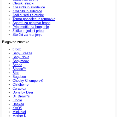
Otroški slinčki
Kozarčki in skodelice
Krožniki in skledice
Jedilni seti za otroke
Termo posodice in termovke
Aparati za pripravo hrane
Pripomočki za hranjenje
Žličke in jedilni pribor
Stolčki za hranjenje
Blagovne znamke
b.box
Baby Brezza
Baby Nova
Babymoov
Beaba
Bibado™
Bibs
Bugaboo
Cheeky Chompers®
Childhome
Curaprox
Done by Deer
Dr. Brown’s
Elodie
Haakaa
KAOS
Minikoioi
Mother-K