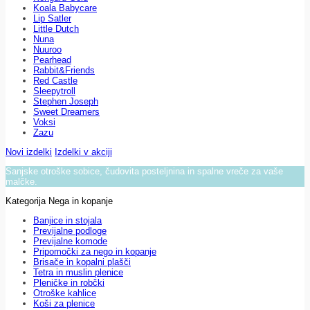
Koala Babycare
Lip Satler
Little Dutch
Nuna
Nuuroo
Pearhead
Rabbit&Friends
Red Castle
Sleepytroll
Stephen Joseph
Sweet Dreamers
Voksi
Zazu
Novi izdelki
Izdelki v akciji
Sanjske otroške sobice, čudovita posteljnina in spalne vreče za vaše
malčke.
Kategorija Nega in kopanje
Banjice in stojala
Previjalne podloge
Previjalne komode
Pripomočki za nego in kopanje
Brisače in kopalni plašči
Tetra in muslin plenice
Pleničke in robčki
Otroške kahlice
Koši za plenice