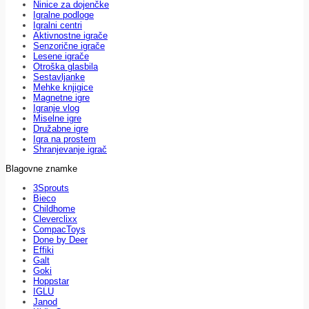
Ninice za dojenčke
Igralne podloge
Igralni centri
Aktivnostne igrače
Senzorične igrače
Lesene igrače
Otroška glasbila
Sestavljanke
Mehke knjigice
Magnetne igre
Igranje vlog
Miselne igre
Družabne igre
Igra na prostem
Shranjevanje igrač
Blagovne znamke
3Sprouts
Bieco
Childhome
Cleverclixx
CompacToys
Done by Deer
Effiki
Galt
Goki
Hoppstar
IGLU
Janod