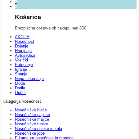
0
0
Košarica
Brezplačna dostava ob nakupu nad 85€
AKCIJA
Nosečnost
Dojenje
Hranjenje
Avtosedeži
Vozički
Potepanje
Igranje
Spanje
Nega in kopanje
Moda
Darila
Outlet
Kategorija Nosečnost
Nosečniške hlače
Nosečniške pajkice
Nosečniške majice
Nosečniške tunike
Nosečniške obleke in krila
Nosečniške jope
Pižame za nosečnice in mamice