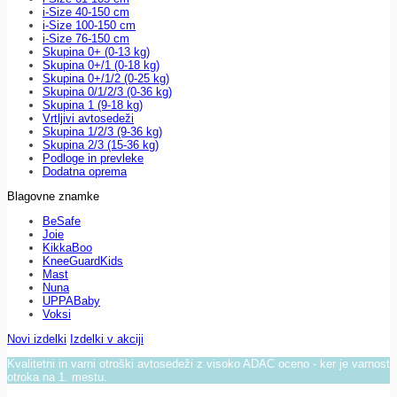
i-Size 40-150 cm
i-Size 100-150 cm
i-Size 76-150 cm
Skupina 0+ (0-13 kg)
Skupina 0+/1 (0-18 kg)
Skupina 0+/1/2 (0-25 kg)
Skupina 0/1/2/3 (0-36 kg)
Skupina 1 (9-18 kg)
Vrtljivi avtosedeži
Skupina 1/2/3 (9-36 kg)
Skupina 2/3 (15-36 kg)
Podloge in prevleke
Dodatna oprema
Blagovne znamke
BeSafe
Joie
KikkaBoo
KneeGuardKids
Mast
Nuna
UPPABaby
Voksi
Novi izdelki
Izdelki v akciji
Kvalitetni in varni otroški avtosedeži z visoko ADAC oceno - ker je varnost
otroka na 1. mestu.