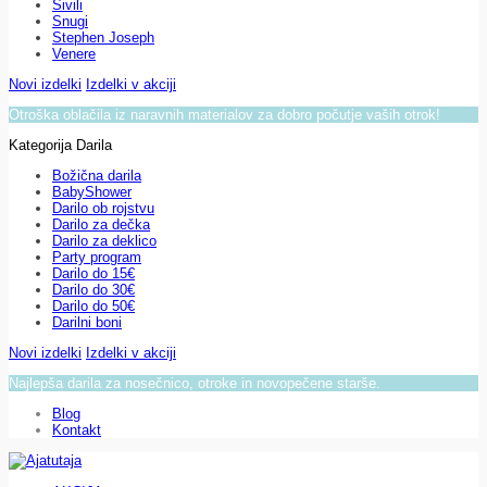
Sivili
Snugi
Stephen Joseph
Venere
Novi izdelki
Izdelki v akciji
Otroška oblačila iz naravnih materialov za dobro počutje vaših otrok!
Kategorija Darila
Božična darila
BabyShower
Darilo ob rojstvu
Darilo za dečka
Darilo za deklico
Party program
Darilo do 15€
Darilo do 30€
Darilo do 50€
Darilni boni
Novi izdelki
Izdelki v akciji
Najlepša darila za nosečnico, otroke in novopečene starše.
Blog
Kontakt