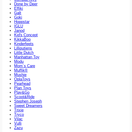
Done by Deer
Effiki
Galt
Goki
Hoppstar
IGLU
Janod
Kid's Concept
KikkaBoo
Kinderfeets
Lilliputiens
Little Dutch
Manhattan Toy
Modu
Mom`s Care
Muffik®
Mushie
OplaToys
Pearhead
Plan Toys
Play&Go
Scoot&Ride
Stephen Joseph
Sweet Dreamers
Trixie
Tryco
Vilac
Vulli
Zazu