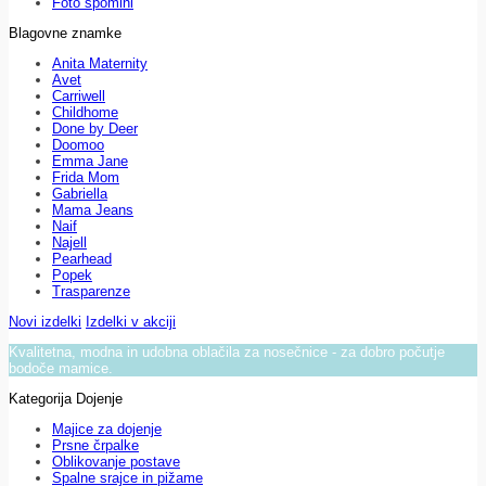
Foto spomini
Blagovne znamke
Anita Maternity
Avet
Carriwell
Childhome
Done by Deer
Doomoo
Emma Jane
Frida Mom
Gabriella
Mama Jeans
Naif
Najell
Pearhead
Popek
Trasparenze
Novi izdelki
Izdelki v akciji
Kvalitetna, modna in udobna oblačila za nosečnice - za dobro počutje
bodoče mamice.
Kategorija Dojenje
Majice za dojenje
Prsne črpalke
Oblikovanje postave
Spalne srajce in pižame