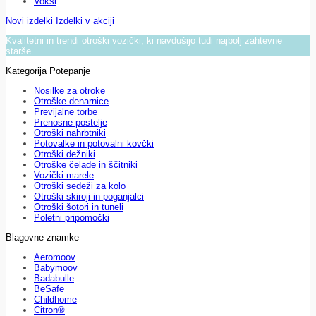
Voksi
Novi izdelki
Izdelki v akciji
Kvalitetni in trendi otroški vozički, ki navdušijo tudi najbolj zahtevne
starše.
Kategorija Potepanje
Nosilke za otroke
Otroške denarnice
Previjalne torbe
Prenosne postelje
Otroški nahrbtniki
Potovalke in potovalni kovčki
Otroški dežniki
Otroške čelade in ščitniki
Vozički marele
Otroški sedeži za kolo
Otroški skiroji in poganjalci
Otroški šotori in tuneli
Poletni pripomočki
Blagovne znamke
Aeromoov
Babymoov
Badabulle
BeSafe
Childhome
Citron®