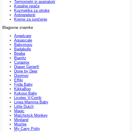
Termometri in aspiratorji
Kopalne igrače
Kozmetika za otroke
Antirepelenti
Kreme za sončenje
Blagovne znamke
Angelcare
Aquascale
Babymoov
Badabulle
Beaba
Biarritz
Curaprox
Diaper Genie®
Done by Deer
Doomoo
Effiki
Frida Baby
KikkaBoo
Kokoso Baby
Licetec V-Comb
Linea Mamma Baby
Little Dutch
Magic
Matchstick Monkey
Miniland
Mushie
My Carry Potty