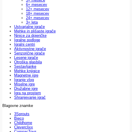
3+ mesece
6+ mesecev
12+ mesecev
18+ mesecev
24+ mesecev
3+ leta
Ustvarjalne igrače
Mehke in plišaste igrače
Ninice za dojenčke
Igralne podloge
Igralni centri
Aktivnostne igrače
Senzorične igrače
Lesene igrače
Otroška glasbila
Sestavljanke
Mehke knjigice
Magnetne igre
Igranje vlog
Miselne igre
Družabne igre
Igra na prostem
Shranjevanje igrač
Blagovne znamke
3Sprouts
Bieco
Childhome
Cleverclixx
CompacToys