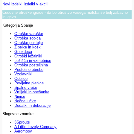
Novi izdelki
Izdelki v akciji
Čudovite otroške igrače - da bo otroštvo vašega malčka še bolj zabavno
in igrivo.
Kategorija Spanje
Otroške varuške
Otroška sobica
Otroške postelje
Zibelke in koški
Gnezdeca
Otroški ležalniki
Ležišča in vzmetnice
Otroška posteljnina
Posteljne obrobe
Vzglavniki
Odejice
Povijalne plenice
Spalne vreče
Vrtiljaki in obešanke
Ninice
Nočne lučke
Dodatki in dekoracije
Blagovne znamke
3Sprouts
A Little Lovely Company
Aeromoov