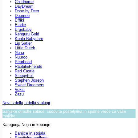
Childhome
DayDream
Done by Deer
Doomoo
Effiki
Elodie
Ergobaby
Kenguru Gold
Koala Babycare
Lip Satler
Little Dutch
Nuna
Nuuroo
Pearhead
Rabbit&Friends
Red Castle
Sleepytroll
Stephen Joseph
Sweet Dreamers
Voksi
Zazu
Novi izdelki
Izdelki v akciji
Sanjske otroške sobice, čudovita posteljnina in spalne vreče za vaše
malčke.
Kategorija Nega in kopanje
Banjice in stojala
Previjalne podloge