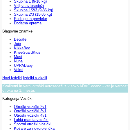
Skupina 1 (9-18 kg)
Vrtljivi avtosedeži
Skupina 1/2/3 (9-36 kg)
Skupina 2/3 (15-36 kg)
Podloge in prevleke
Dodatna oprema
Blagovne znamke
BeSafe
Joie
KikkaBoo
KneeGuardKids
Mast
Nuna
UPPABaby
Voksi
Novi izdelki
Izdelki v akciji
Kvalitetni in varni otroški avtosedeži z visoko ADAC oceno - ker je varnost
otroka na 1. mestu.
Kategorija Vozički
Otroški vozički 2v1
Otroški vozički 3v1
Otroški vozički 4v1
Lahki marela vozički
Športni otroški vozički
Košare za novorojenčka