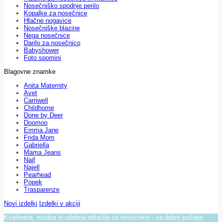
Nosečniško spodnje perilo
Kopalke za nosečnice
Hlačne nogavice
Nosečniške blazine
Nega nosečnice
Darilo za nosečnico
Babyshower
Foto spomini
Blagovne znamke
Anita Maternity
Avet
Carriwell
Childhome
Done by Deer
Doomoo
Emma Jane
Frida Mom
Gabriella
Mama Jeans
Naif
Najell
Pearhead
Popek
Trasparenze
Novi izdelki
Izdelki v akciji
Kvalitetna, modna in udobna oblačila za nosečnice - za dobro počutje