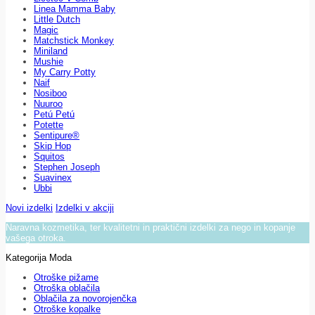
Linea Mamma Baby
Little Dutch
Magic
Matchstick Monkey
Miniland
Mushie
My Carry Potty
Naif
Nosiboo
Nuuroo
Petú Petú
Potette
Sentipure®
Skip Hop
Squitos
Stephen Joseph
Suavinex
Ubbi
Novi izdelki
Izdelki v akciji
Naravna kozmetika, ter kvalitetni in praktični izdelki za nego in kopanje
vašega otroka.
Kategorija Moda
Otroške pižame
Otroška oblačila
Oblačila za novorojenčka
Otroške kopalke