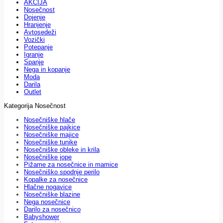
AKCIJA
Nosečnost
Dojenje
Hranjenje
Avtosedeži
Vozički
Potepanje
Igranje
Spanje
Nega in kopanje
Moda
Darila
Outlet
Kategorija Nosečnost
Nosečniške hlače
Nosečniške pajkice
Nosečniške majice
Nosečniške tunike
Nosečniške obleke in krila
Nosečniške jope
Pižame za nosečnice in mamice
Nosečniško spodnje perilo
Kopalke za nosečnice
Hlačne nogavice
Nosečniške blazine
Nega nosečnice
Darilo za nosečnico
Babyshower