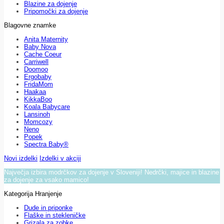
Blazine za dojenje
Pripomočki za dojenje
Blagovne znamke
Anita Maternity
Baby Nova
Cache Coeur
Carriwell
Doomoo
Ergobaby
FridaMom
Haakaa
KikkaBoo
Koala Babycare
Lansinoh
Momcozy
Neno
Popek
Spectra Baby®
Novi izdelki
Izdelki v akciji
Največja izbira modrčkov za dojenje v Sloveniji! Nedrčki, majice in blazine
za dojenje za vsako mamico!
Kategorija Hranjenje
Dude in priponke
Flaške in stekleničke
Grizala za zobke