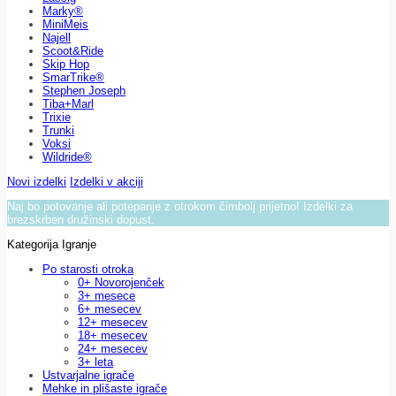
Marky®
MiniMeis
Najell
Scoot&Ride
Skip Hop
SmarTrike®
Stephen Joseph
Tiba+Marl
Trixie
Trunki
Voksi
Wildride®
Novi izdelki
Izdelki v akciji
Naj bo potovanje ali potepanje z otrokom čimbolj prijetno! Izdelki za
brezskrben družinski dopust.
Kategorija Igranje
Po starosti otroka
0+ Novorojenček
3+ mesece
6+ mesecev
12+ mesecev
18+ mesecev
24+ mesecev
3+ leta
Ustvarjalne igrače
Mehke in plišaste igrače