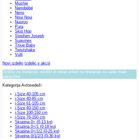
Mushie
Nanobébé
Neno
Noui Noui
Nuuroo
Pura
Skip Hop
Stephen Joseph
Suavinex
Trixie Baby
Twistshake
Vulli
Novi izdelki
Izdelki v akciji
Stolčki za hranjenje, slinčki in ostali pribor za hranjenje za vaše male
papavčke.
Kategorija Avtosedeži
i-Size 40-105 cm
i-Size 40-85 cm
i-Size 61-105 cm
i-Size 40-150 cm
i-Size 100-150 cm
i-Size 76-150 cm
Skupina 0+ (0-13 kg)
Skupina 0+/1 (0-18 kg)
Skupina 0+/1/2 (0-25 kg)
Skupina 0/1/2/3 (0-36 kg)