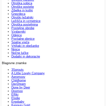
Otroška sobica
Otroške postelje
Zibelke in koški
Gnezdeca
Otroški ležalniki
Ležišča in vzmetnice
Otroška posteljnina
Posteljne obrobe
Vzglavniki
Odejice
Povijalne plenice
Spalne vreče
Vrtiljaki in obešanke
Ninice
Nočne lučke
Dodatki in dekoracije
Blagovne znamke
3Sprouts
A Little Lovely Company
Aeromoov
Childhome
DayDream
Done by Deer
Doomoo
Effiki
Elodie
Ergobaby
Kenguru Gold