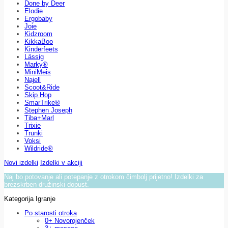
Done by Deer
Elodie
Ergobaby
Joie
Kidzroom
KikkaBoo
Kinderfeets
Lässig
Marky®
MiniMeis
Najell
Scoot&Ride
Skip Hop
SmarTrike®
Stephen Joseph
Tiba+Marl
Trixie
Trunki
Voksi
Wildride®
Novi izdelki
Izdelki v akciji
Naj bo potovanje ali potepanje z otrokom čimbolj prijetno! Izdelki za
brezskrben družinski dopust.
Kategorija Igranje
Po starosti otroka
0+ Novorojenček