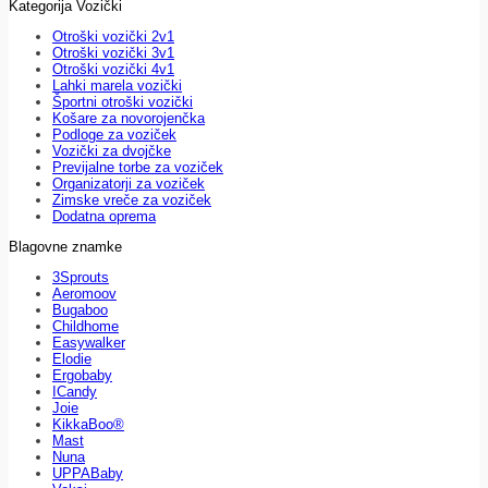
Kategorija Vozički
Otroški vozički 2v1
Otroški vozički 3v1
Otroški vozički 4v1
Lahki marela vozički
Športni otroški vozički
Košare za novorojenčka
Podloge za voziček
Vozički za dvojčke
Previjalne torbe za voziček
Organizatorji za voziček
Zimske vreče za voziček
Dodatna oprema
Blagovne znamke
3Sprouts
Aeromoov
Bugaboo
Childhome
Easywalker
Elodie
Ergobaby
ICandy
Joie
KikkaBoo®
Mast
Nuna
UPPABaby