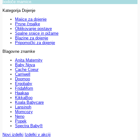
bodoče mamice.
Kategorija Dojenje
Majice za dojenje
Prsne črpalke
Oblikovanje postave
Spalne srajce in pižame
Blazine za dojenje
Pripomočki za dojenje
Blagovne znamke
Anita Maternity
Baby Nova
Cache Coeur
Carriwell
Doomoo
Ergobaby
FridaMom
Haakaa
KikkaBoo
Koala Babycare
Lansinoh
Momcozy
Neno
Popek
Spectra Baby®
Novi izdelki
Izdelki v akciji