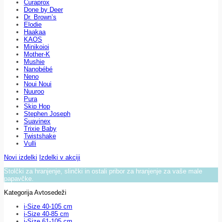
Curaprox
Done by Deer
Dr. Brown’s
Elodie
Haakaa
KAOS
Minikoioi
Mother-K
Mushie
Nanobébé
Neno
Noui Noui
Nuuroo
Pura
Skip Hop
Stephen Joseph
Suavinex
Trixie Baby
Twistshake
Vulli
Novi izdelki
Izdelki v akciji
Stolčki za hranjenje, slinčki in ostali pribor za hranjenje za vaše male
papavčke.
Kategorija Avtosedeži
i-Size 40-105 cm
i-Size 40-85 cm
i-Size 61-105 cm