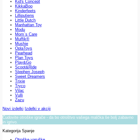
Kid's Concept
KikkaBoo
Kinderfeets
Lilliputiens
Little Dutch
Manhattan Toy
Modu
Mom`s Care
Muffik®
Mushie
OplaToys
Pearhead
Plan Toys
Play&Go
Scoot&Ride
Stephen Joseph
Sweet Dreamers
Trixie
Tryco
Vilac
Vulli
Zazu
Novi izdelki
Izdelki v akciji
Čudovite otroške igrače - da bo otroštvo vašega malčka še bolj zabavno
in igrivo.
Kategorija Spanje
Otroške varuške