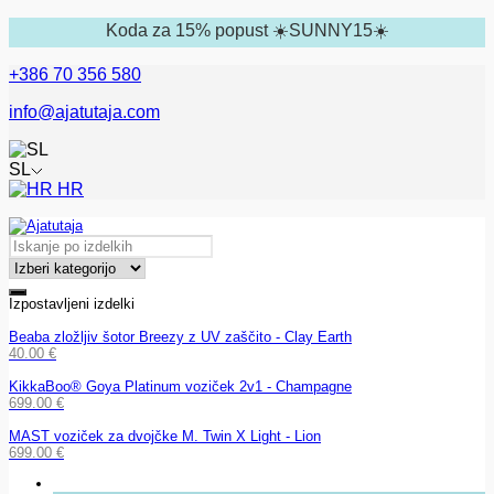
Koda za 15% popust ☀️SUNNY15☀️
+386 70 356 580
info@ajatutaja.com
SL
HR
Izpostavljeni izdelki
Beaba zložljiv šotor Breezy z UV zaščito - Clay Earth
40.00
€
KikkaBoo® Goya Platinum voziček 2v1 - Champagne
699.00
€
MAST voziček za dvojčke M. Twin X Light - Lion
699.00
€