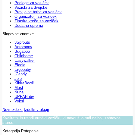
Podloge za voziček
Vozički za dvojčke
Previjalne torbe za voziček
Organizatorji za voziček
Zimske vreče za voziček
Dodatna oprema
Blagovne znamke
3Sprouts
Aeromoov
Bugaboo
Childhome
Easywalker
Elodie
Ergobaby
ICandy
Joie
KikkaBoo®
Mast
Nuna
UPPABaby
Voksi
Novi izdelki
Izdelki v akciji
Kvalitetni in trendi otroški vozički, ki navdušijo tudi najbolj zahtevne
starše.
Kategorija Potepanje