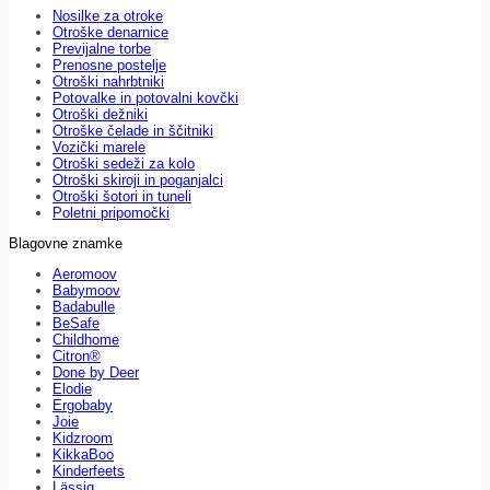
Nosilke za otroke
Otroške denarnice
Previjalne torbe
Prenosne postelje
Otroški nahrbtniki
Potovalke in potovalni kovčki
Otroški dežniki
Otroške čelade in ščitniki
Vozički marele
Otroški sedeži za kolo
Otroški skiroji in poganjalci
Otroški šotori in tuneli
Poletni pripomočki
Blagovne znamke
Aeromoov
Babymoov
Badabulle
BeSafe
Childhome
Citron®
Done by Deer
Elodie
Ergobaby
Joie
Kidzroom
KikkaBoo
Kinderfeets
Lässig