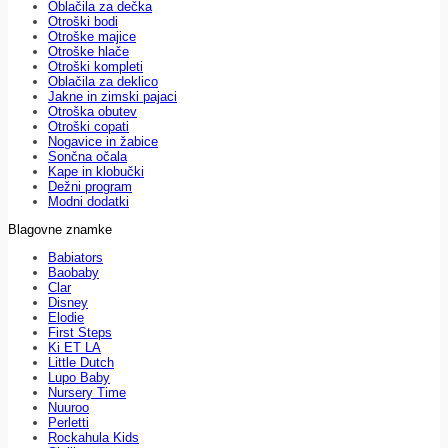
Oblačila za dečka
Otroški bodi
Otroške majice
Otroške hlače
Otroški kompleti
Oblačila za deklico
Jakne in zimski pajaci
Otroška obutev
Otroški copati
Nogavice in žabice
Sončna očala
Kape in klobučki
Dežni program
Modni dodatki
Blagovne znamke
Babiators
Baobaby
Clar
Disney
Elodie
First Steps
Ki ET LA
Little Dutch
Lupo Baby
Nursery Time
Nuuroo
Perletti
Rockahula Kids