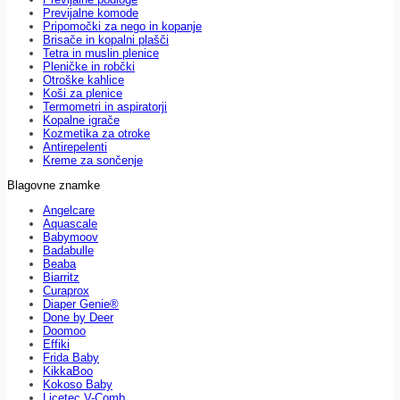
Previjalne komode
Pripomočki za nego in kopanje
Brisače in kopalni plašči
Tetra in muslin plenice
Pleničke in robčki
Otroške kahlice
Koši za plenice
Termometri in aspiratorji
Kopalne igrače
Kozmetika za otroke
Antirepelenti
Kreme za sončenje
Blagovne znamke
Angelcare
Aquascale
Babymoov
Badabulle
Beaba
Biarritz
Curaprox
Diaper Genie®
Done by Deer
Doomoo
Effiki
Frida Baby
KikkaBoo
Kokoso Baby
Licetec V-Comb