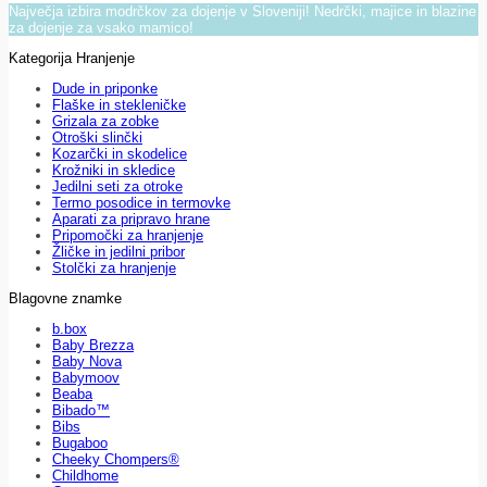
Največja izbira modrčkov za dojenje v Sloveniji! Nedrčki, majice in blazine
za dojenje za vsako mamico!
Kategorija Hranjenje
Dude in priponke
Flaške in stekleničke
Grizala za zobke
Otroški slinčki
Kozarčki in skodelice
Krožniki in skledice
Jedilni seti za otroke
Termo posodice in termovke
Aparati za pripravo hrane
Pripomočki za hranjenje
Žličke in jedilni pribor
Stolčki za hranjenje
Blagovne znamke
b.box
Baby Brezza
Baby Nova
Babymoov
Beaba
Bibado™
Bibs
Bugaboo
Cheeky Chompers®
Childhome