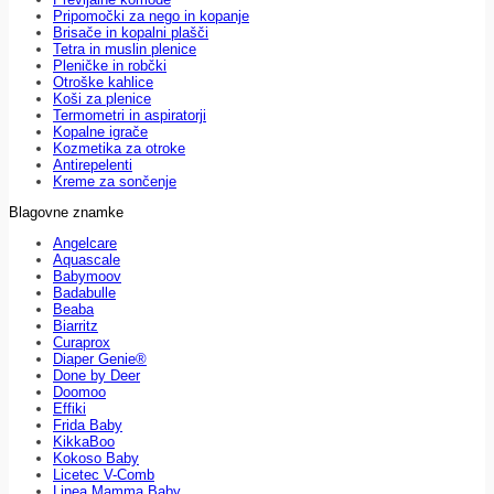
Pripomočki za nego in kopanje
Brisače in kopalni plašči
Tetra in muslin plenice
Pleničke in robčki
Otroške kahlice
Koši za plenice
Termometri in aspiratorji
Kopalne igrače
Kozmetika za otroke
Antirepelenti
Kreme za sončenje
Blagovne znamke
Angelcare
Aquascale
Babymoov
Badabulle
Beaba
Biarritz
Curaprox
Diaper Genie®
Done by Deer
Doomoo
Effiki
Frida Baby
KikkaBoo
Kokoso Baby
Licetec V-Comb
Linea Mamma Baby