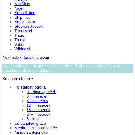
MiniMeis
Najell
Scoot&Ride
Skip Hop
SmarTrike®
Stephen Joseph
Tiba+Marl
Trixie
Trunki
Voksi
Wildride®
Novi izdelki
Izdelki v akciji
Naj bo potovanje ali potepanje z otrokom čimbolj prijetno! Izdelki za
brezskrben družinski dopust.
Kategorija Igranje
Po starosti otroka
0+ Novorojenček
3+ mesece
6+ mesecev
12+ mesecev
18+ mesecev
24+ mesecev
3+ leta
Ustvarjalne igrače
Mehke in plišaste igrače
Ninice za dojenčke