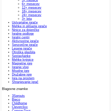
3+ mesece
6+ mesecev
12+ mesecev
18+ mesecev
24+ mesecev
3+ leta
Ustvarjalne igrače
Mehke in plišaste igrače
Ninice za dojenčke
Igralne podloge
Igralni centri
Aktivnostne igrače
Senzorične igrače
Lesene igrače
Otroška glasbila
Sestavljanke
Mehke knjigice
Magnetne igre
Igranje vlog
Miselne igre
Družabne igre
Igra na prostem
Shranjevanje igrač
Blagovne znamke
3Sprouts
Bieco
Childhome
Cleverclixx
CompacToys