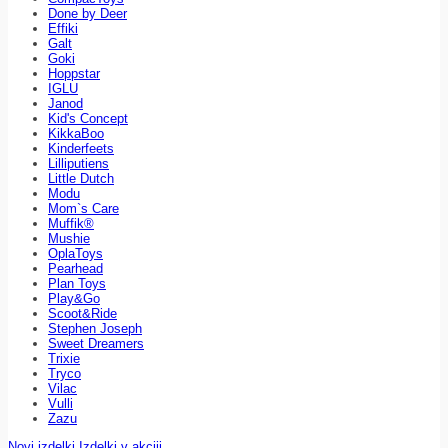
Done by Deer
Effiki
Galt
Goki
Hoppstar
IGLU
Janod
Kid's Concept
KikkaBoo
Kinderfeets
Lilliputiens
Little Dutch
Modu
Mom`s Care
Muffik®
Mushie
OplaToys
Pearhead
Plan Toys
Play&Go
Scoot&Ride
Stephen Joseph
Sweet Dreamers
Trixie
Tryco
Vilac
Vulli
Zazu
Novi izdelki
Izdelki v akciji