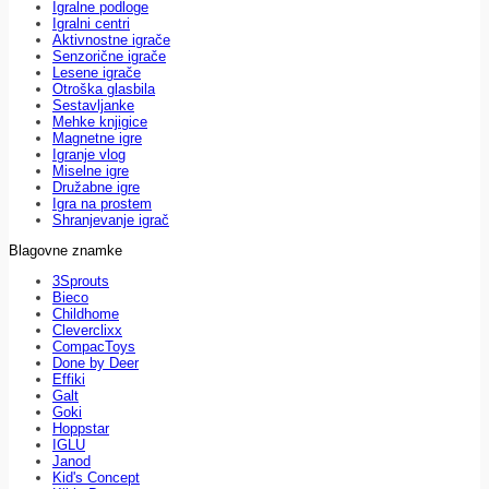
Igralne podloge
Igralni centri
Aktivnostne igrače
Senzorične igrače
Lesene igrače
Otroška glasbila
Sestavljanke
Mehke knjigice
Magnetne igre
Igranje vlog
Miselne igre
Družabne igre
Igra na prostem
Shranjevanje igrač
Blagovne znamke
3Sprouts
Bieco
Childhome
Cleverclixx
CompacToys
Done by Deer
Effiki
Galt
Goki
Hoppstar
IGLU
Janod
Kid's Concept