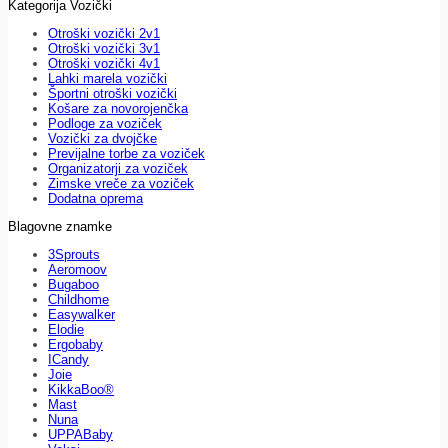
Kategorija Vozički
Otroški vozički 2v1
Otroški vozički 3v1
Otroški vozički 4v1
Lahki marela vozički
Športni otroški vozički
Košare za novorojenčka
Podloge za voziček
Vozički za dvojčke
Previjalne torbe za voziček
Organizatorji za voziček
Zimske vreče za voziček
Dodatna oprema
Blagovne znamke
3Sprouts
Aeromoov
Bugaboo
Childhome
Easywalker
Elodie
Ergobaby
ICandy
Joie
KikkaBoo®
Mast
Nuna
UPPABaby