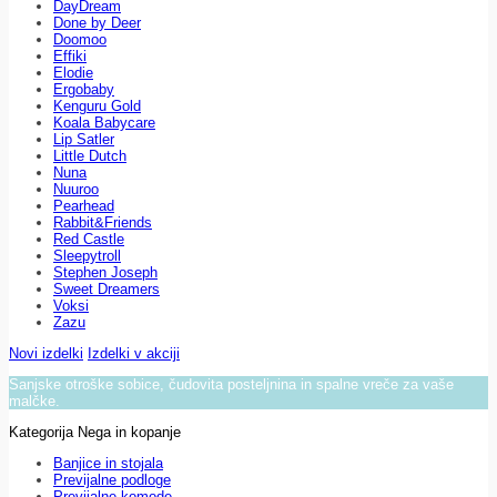
DayDream
Done by Deer
Doomoo
Effiki
Elodie
Ergobaby
Kenguru Gold
Koala Babycare
Lip Satler
Little Dutch
Nuna
Nuuroo
Pearhead
Rabbit&Friends
Red Castle
Sleepytroll
Stephen Joseph
Sweet Dreamers
Voksi
Zazu
Novi izdelki
Izdelki v akciji
Sanjske otroške sobice, čudovita posteljnina in spalne vreče za vaše
malčke.
Kategorija Nega in kopanje
Banjice in stojala
Previjalne podloge
Previjalne komode