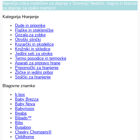
Največja izbira modrčkov za dojenje v Sloveniji! Nedrčki, majice in blazine
za dojenje za vsako mamico!
Kategorija Hranjenje
Dude in priponke
Flaške in stekleničke
Grizala za zobke
Otroški slinčki
Kozarčki in skodelice
Krožniki in skledice
Jedilni seti za otroke
Termo posodice in termovke
Aparati za pripravo hrane
Pripomočki za hranjenje
Žličke in jedilni pribor
Stolčki za hranjenje
Blagovne znamke
b.box
Baby Brezza
Baby Nova
Babymoov
Beaba
Bibado™
Bibs
Bugaboo
Cheeky Chompers®
Childhome