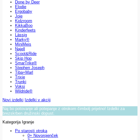
Done by Deer
Elodie
Ergobaby
Joie
Kidzroom
KikkaBoo
Kinderfeets
Lässig
Marky®
MiniMeis
Najell
Scoot&Ride
Skip Hop
SmarTrike®
Stephen Joseph
Tiba+Marl
Trixie
Trunki
Voksi
Wildride®
Novi izdelki
Izdelki v akciji
Naj bo potovanje ali potepanje z otrokom čimbolj prijetno! Izdelki za
brezskrben družinski dopust.
Kategorija Igranje
Po starosti otroka
0+ Novorojenček