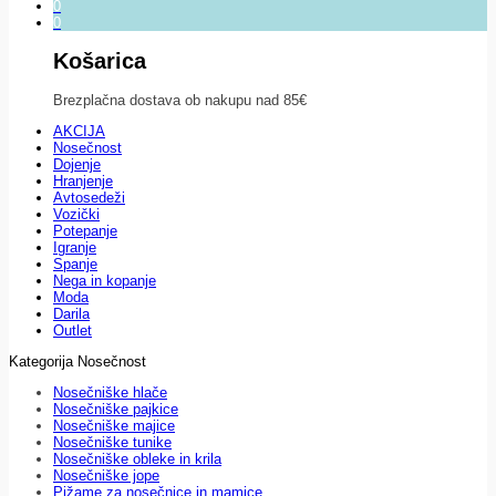
0
0
Košarica
Brezplačna dostava ob nakupu nad 85€
AKCIJA
Nosečnost
Dojenje
Hranjenje
Avtosedeži
Vozički
Potepanje
Igranje
Spanje
Nega in kopanje
Moda
Darila
Outlet
Kategorija Nosečnost
Nosečniške hlače
Nosečniške pajkice
Nosečniške majice
Nosečniške tunike
Nosečniške obleke in krila
Nosečniške jope
Pižame za nosečnice in mamice