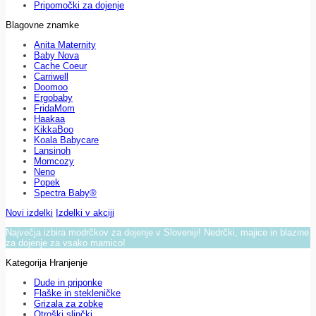
Pripomočki za dojenje
Blagovne znamke
Anita Maternity
Baby Nova
Cache Coeur
Carriwell
Doomoo
Ergobaby
FridaMom
Haakaa
KikkaBoo
Koala Babycare
Lansinoh
Momcozy
Neno
Popek
Spectra Baby®
Novi izdelki
Izdelki v akciji
Največja izbira modrčkov za dojenje v Sloveniji! Nedrčki, majice in blazine
za dojenje za vsako mamico!
Kategorija Hranjenje
Dude in priponke
Flaške in stekleničke
Grizala za zobke
Otroški slinčki