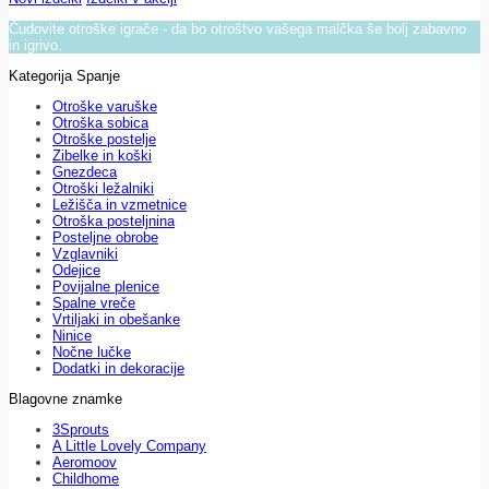
Čudovite otroške igrače - da bo otroštvo vašega malčka še bolj zabavno
in igrivo.
Kategorija Spanje
Otroške varuške
Otroška sobica
Otroške postelje
Zibelke in koški
Gnezdeca
Otroški ležalniki
Ležišča in vzmetnice
Otroška posteljnina
Posteljne obrobe
Vzglavniki
Odejice
Povijalne plenice
Spalne vreče
Vrtiljaki in obešanke
Ninice
Nočne lučke
Dodatki in dekoracije
Blagovne znamke
3Sprouts
A Little Lovely Company
Aeromoov
Childhome