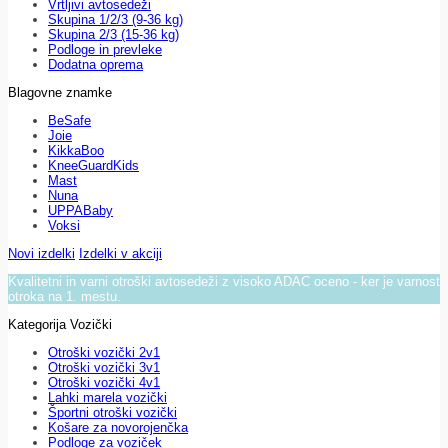
Vrtljivi avtosedeži
Skupina 1/2/3 (9-36 kg)
Skupina 2/3 (15-36 kg)
Podloge in prevleke
Dodatna oprema
Blagovne znamke
BeSafe
Joie
KikkaBoo
KneeGuardKids
Mast
Nuna
UPPABaby
Voksi
Novi izdelki
Izdelki v akciji
Kvalitetni in varni otroški avtosedeži z visoko ADAC oceno - ker je varnost
otroka na 1. mestu.
Kategorija Vozički
Otroški vozički 2v1
Otroški vozički 3v1
Otroški vozički 4v1
Lahki marela vozički
Športni otroški vozički
Košare za novorojenčka
Podloge za voziček