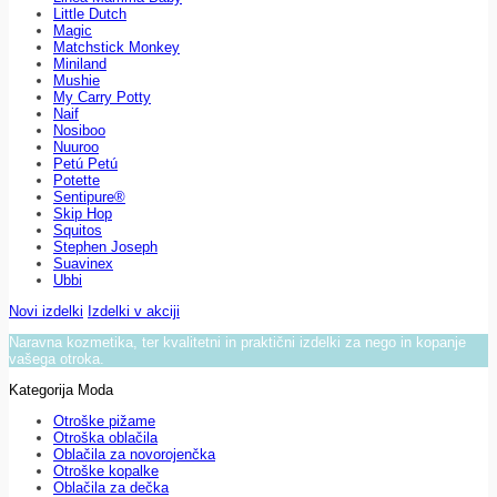
Little Dutch
Magic
Matchstick Monkey
Miniland
Mushie
My Carry Potty
Naif
Nosiboo
Nuuroo
Petú Petú
Potette
Sentipure®
Skip Hop
Squitos
Stephen Joseph
Suavinex
Ubbi
Novi izdelki
Izdelki v akciji
Naravna kozmetika, ter kvalitetni in praktični izdelki za nego in kopanje
vašega otroka.
Kategorija Moda
Otroške pižame
Otroška oblačila
Oblačila za novorojenčka
Otroške kopalke
Oblačila za dečka