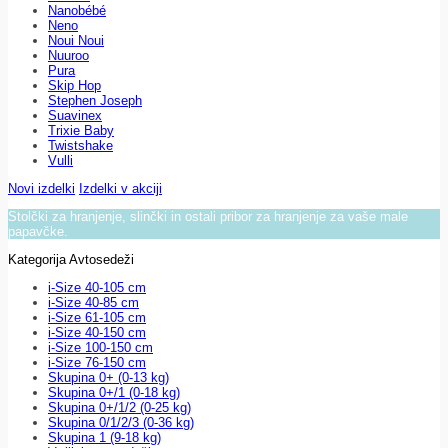
Nanobébé
Neno
Noui Noui
Nuuroo
Pura
Skip Hop
Stephen Joseph
Suavinex
Trixie Baby
Twistshake
Vulli
Novi izdelki
Izdelki v akciji
Stolčki za hranjenje, slinčki in ostali pribor za hranjenje za vaše male
papavčke.
Kategorija Avtosedeži
i-Size 40-105 cm
i-Size 40-85 cm
i-Size 61-105 cm
i-Size 40-150 cm
i-Size 100-150 cm
i-Size 76-150 cm
Skupina 0+ (0-13 kg)
Skupina 0+/1 (0-18 kg)
Skupina 0+/1/2 (0-25 kg)
Skupina 0/1/2/3 (0-36 kg)
Skupina 1 (9-18 kg)