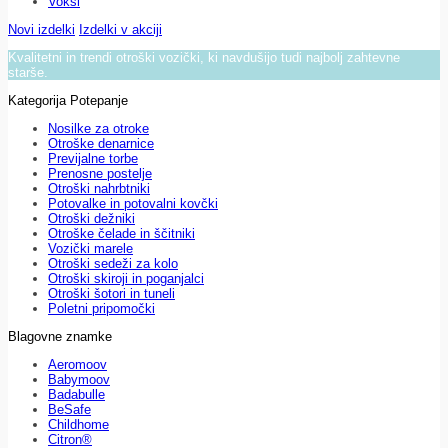
Voksi
Novi izdelki
Izdelki v akciji
Kvalitetni in trendi otroški vozički, ki navdušijo tudi najbolj zahtevne
starše.
Kategorija Potepanje
Nosilke za otroke
Otroške denarnice
Previjalne torbe
Prenosne postelje
Otroški nahrbtniki
Potovalke in potovalni kovčki
Otroški dežniki
Otroške čelade in ščitniki
Vozički marele
Otroški sedeži za kolo
Otroški skiroji in poganjalci
Otroški šotori in tuneli
Poletni pripomočki
Blagovne znamke
Aeromoov
Babymoov
Badabulle
BeSafe
Childhome
Citron®