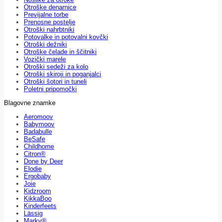
Otroške denarnice
Previjalne torbe
Prenosne postelje
Otroški nahrbtniki
Potovalke in potovalni kovčki
Otroški dežniki
Otroške čelade in ščitniki
Vozički marele
Otroški sedeži za kolo
Otroški skiroji in poganjalci
Otroški šotori in tuneli
Poletni pripomočki
Blagovne znamke
Aeromoov
Babymoov
Badabulle
BeSafe
Childhome
Citron®
Done by Deer
Elodie
Ergobaby
Joie
Kidzroom
KikkaBoo
Kinderfeets
Lässig
Marky®