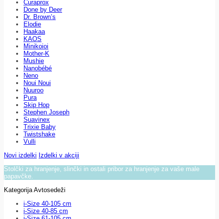
Curaprox
Done by Deer
Dr. Brown’s
Elodie
Haakaa
KAOS
Minikoioi
Mother-K
Mushie
Nanobébé
Neno
Noui Noui
Nuuroo
Pura
Skip Hop
Stephen Joseph
Suavinex
Trixie Baby
Twistshake
Vulli
Novi izdelki
Izdelki v akciji
Stolčki za hranjenje, slinčki in ostali pribor za hranjenje za vaše male
papavčke.
Kategorija Avtosedeži
i-Size 40-105 cm
i-Size 40-85 cm
i-Size 61-105 cm