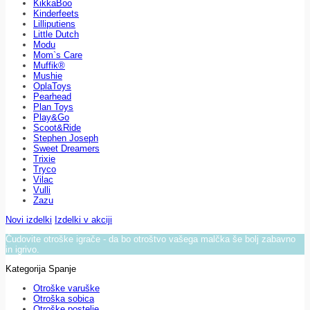
KikkaBoo
Kinderfeets
Lilliputiens
Little Dutch
Modu
Mom`s Care
Muffik®
Mushie
OplaToys
Pearhead
Plan Toys
Play&Go
Scoot&Ride
Stephen Joseph
Sweet Dreamers
Trixie
Tryco
Vilac
Vulli
Zazu
Novi izdelki
Izdelki v akciji
Čudovite otroške igrače - da bo otroštvo vašega malčka še bolj zabavno
in igrivo.
Kategorija Spanje
Otroške varuške
Otroška sobica
Otroške postelje