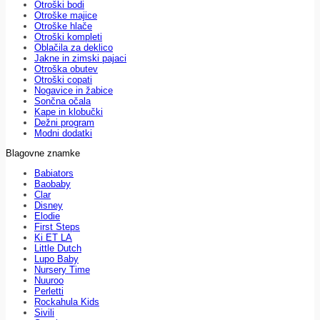
Otroški bodi
Otroške majice
Otroške hlače
Otroški kompleti
Oblačila za deklico
Jakne in zimski pajaci
Otroška obutev
Otroški copati
Nogavice in žabice
Sončna očala
Kape in klobučki
Dežni program
Modni dodatki
Blagovne znamke
Babiators
Baobaby
Clar
Disney
Elodie
First Steps
Ki ET LA
Little Dutch
Lupo Baby
Nursery Time
Nuuroo
Perletti
Rockahula Kids
Sivili