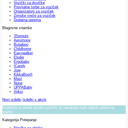
Vozički za dvojčke
Previjalne torbe za voziček
Organizatorji za voziček
Zimske vreče za voziček
Dodatna oprema
Blagovne znamke
3Sprouts
Aeromoov
Bugaboo
Childhome
Easywalker
Elodie
Ergobaby
ICandy
Joie
KikkaBoo®
Mast
Nuna
UPPABaby
Voksi
Novi izdelki
Izdelki v akciji
Kvalitetni in trendi otroški vozički, ki navdušijo tudi najbolj zahtevne
starše.
Kategorija Potepanje
Nosilke za otroke