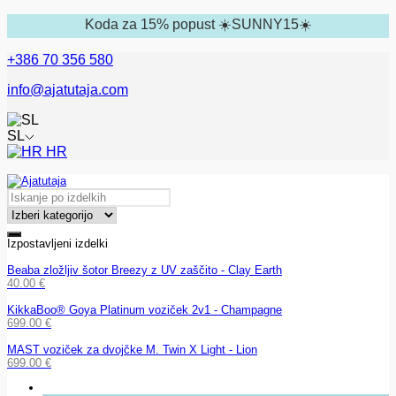
Koda za 15% popust ☀️SUNNY15☀️
+386 70 356 580
info@ajatutaja.com
SL
HR
Izpostavljeni izdelki
Beaba zložljiv šotor Breezy z UV zaščito - Clay Earth
40.00
€
KikkaBoo® Goya Platinum voziček 2v1 - Champagne
699.00
€
MAST voziček za dvojčke M. Twin X Light - Lion
699.00
€