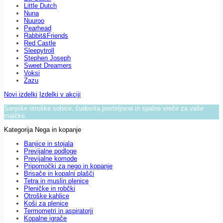
Little Dutch
Nuna
Nuuroo
Pearhead
Rabbit&Friends
Red Castle
Sleepytroll
Stephen Joseph
Sweet Dreamers
Voksi
Zazu
Novi izdelki
Izdelki v akciji
Sanjske otroške sobice, čudovita posteljnina in spalne vreče za vaše
malčke.
Kategorija Nega in kopanje
Banjice in stojala
Previjalne podloge
Previjalne komode
Pripomočki za nego in kopanje
Brisače in kopalni plašči
Tetra in muslin plenice
Pleničke in robčki
Otroške kahlice
Koši za plenice
Termometri in aspiratorji
Kopalne igrače