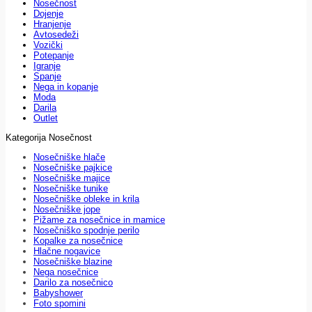
Nosečnost
Dojenje
Hranjenje
Avtosedeži
Vozički
Potepanje
Igranje
Spanje
Nega in kopanje
Moda
Darila
Outlet
Kategorija Nosečnost
Nosečniške hlače
Nosečniške pajkice
Nosečniške majice
Nosečniške tunike
Nosečniške obleke in krila
Nosečniške jope
Pižame za nosečnice in mamice
Nosečniško spodnje perilo
Kopalke za nosečnice
Hlačne nogavice
Nosečniške blazine
Nega nosečnice
Darilo za nosečnico
Babyshower
Foto spomini