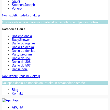
Snugi
Stephen Joseph
Venere
Novi izdelki
Izdelki v akciji
Otroška oblačila iz naravnih materialov za dobro počutje vaših otrok!
Kategorija Darila
Božična darila
BabyShower
Darilo ob rojstvu
Darilo za dečka
Darilo za deklico
Party program
Darilo do 15€
Darilo do 30€
Darilo do 50€
Darilni boni
Novi izdelki
Izdelki v akciji
Najlepša darila za nosečnico, otroke in novopečene starše.
Blog
Kontakt
AKCIJA