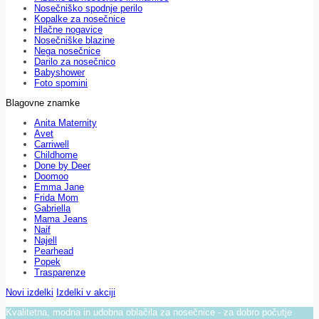
Nosečniško spodnje perilo
Kopalke za nosečnice
Hlačne nogavice
Nosečniške blazine
Nega nosečnice
Darilo za nosečnico
Babyshower
Foto spomini
Blagovne znamke
Anita Maternity
Avet
Carriwell
Childhome
Done by Deer
Doomoo
Emma Jane
Frida Mom
Gabriella
Mama Jeans
Naif
Najell
Pearhead
Popek
Trasparenze
Novi izdelki
Izdelki v akciji
Kvalitetna, modna in udobna oblačila za nosečnice - za dobro počutje