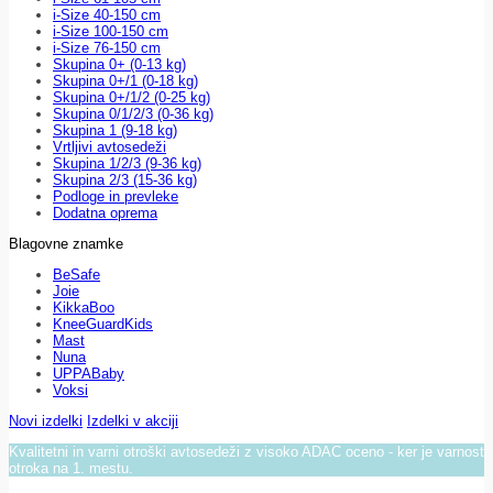
i-Size 40-150 cm
i-Size 100-150 cm
i-Size 76-150 cm
Skupina 0+ (0-13 kg)
Skupina 0+/1 (0-18 kg)
Skupina 0+/1/2 (0-25 kg)
Skupina 0/1/2/3 (0-36 kg)
Skupina 1 (9-18 kg)
Vrtljivi avtosedeži
Skupina 1/2/3 (9-36 kg)
Skupina 2/3 (15-36 kg)
Podloge in prevleke
Dodatna oprema
Blagovne znamke
BeSafe
Joie
KikkaBoo
KneeGuardKids
Mast
Nuna
UPPABaby
Voksi
Novi izdelki
Izdelki v akciji
Kvalitetni in varni otroški avtosedeži z visoko ADAC oceno - ker je varnost
otroka na 1. mestu.