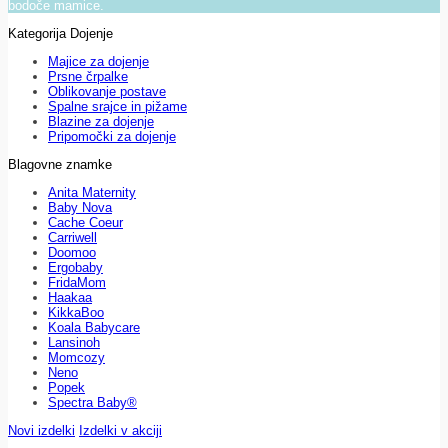
bodoče mamice.
Kategorija Dojenje
Majice za dojenje
Prsne črpalke
Oblikovanje postave
Spalne srajce in pižame
Blazine za dojenje
Pripomočki za dojenje
Blagovne znamke
Anita Maternity
Baby Nova
Cache Coeur
Carriwell
Doomoo
Ergobaby
FridaMom
Haakaa
KikkaBoo
Koala Babycare
Lansinoh
Momcozy
Neno
Popek
Spectra Baby®
Novi izdelki
Izdelki v akciji