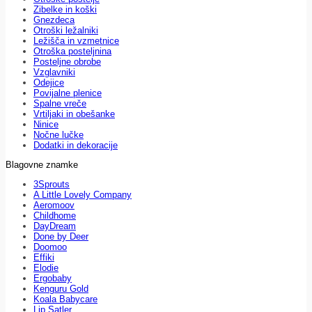
Zibelke in koški
Gnezdeca
Otroški ležalniki
Ležišča in vzmetnice
Otroška posteljnina
Posteljne obrobe
Vzglavniki
Odejice
Povijalne plenice
Spalne vreče
Vrtiljaki in obešanke
Ninice
Nočne lučke
Dodatki in dekoracije
Blagovne znamke
3Sprouts
A Little Lovely Company
Aeromoov
Childhome
DayDream
Done by Deer
Doomoo
Effiki
Elodie
Ergobaby
Kenguru Gold
Koala Babycare
Lip Satler