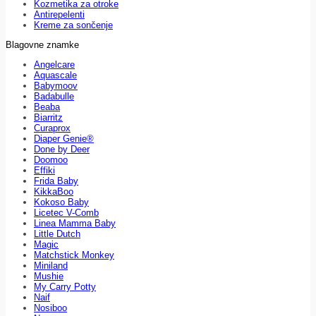
Kozmetika za otroke
Antirepelenti
Kreme za sončenje
Blagovne znamke
Angelcare
Aquascale
Babymoov
Badabulle
Beaba
Biarritz
Curaprox
Diaper Genie®
Done by Deer
Doomoo
Effiki
Frida Baby
KikkaBoo
Kokoso Baby
Licetec V-Comb
Linea Mamma Baby
Little Dutch
Magic
Matchstick Monkey
Miniland
Mushie
My Carry Potty
Naif
Nosiboo