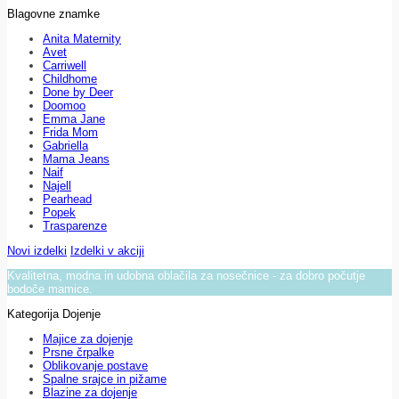
Blagovne znamke
Anita Maternity
Avet
Carriwell
Childhome
Done by Deer
Doomoo
Emma Jane
Frida Mom
Gabriella
Mama Jeans
Naif
Najell
Pearhead
Popek
Trasparenze
Novi izdelki
Izdelki v akciji
Kvalitetna, modna in udobna oblačila za nosečnice - za dobro počutje
bodoče mamice.
Kategorija Dojenje
Majice za dojenje
Prsne črpalke
Oblikovanje postave
Spalne srajce in pižame
Blazine za dojenje