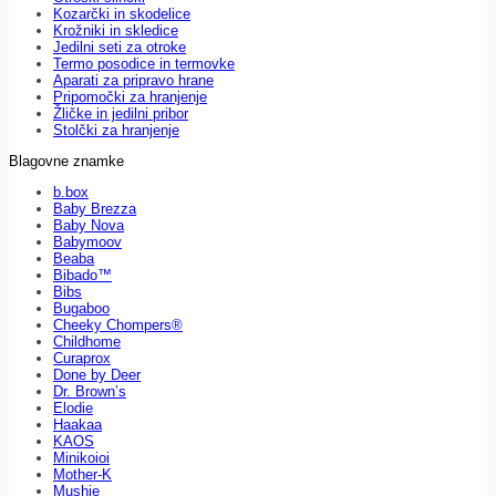
Kozarčki in skodelice
Krožniki in skledice
Jedilni seti za otroke
Termo posodice in termovke
Aparati za pripravo hrane
Pripomočki za hranjenje
Žličke in jedilni pribor
Stolčki za hranjenje
Blagovne znamke
b.box
Baby Brezza
Baby Nova
Babymoov
Beaba
Bibado™
Bibs
Bugaboo
Cheeky Chompers®
Childhome
Curaprox
Done by Deer
Dr. Brown’s
Elodie
Haakaa
KAOS
Minikoioi
Mother-K
Mushie