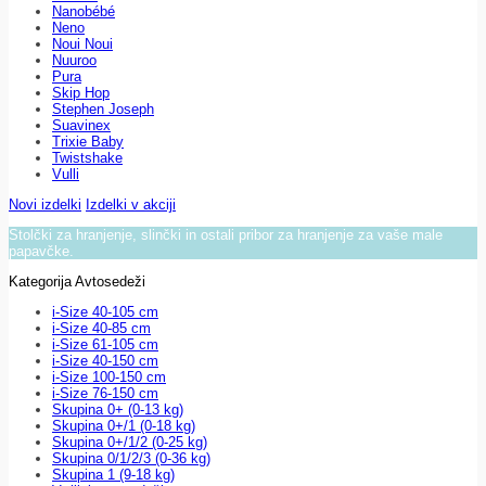
Nanobébé
Neno
Noui Noui
Nuuroo
Pura
Skip Hop
Stephen Joseph
Suavinex
Trixie Baby
Twistshake
Vulli
Novi izdelki
Izdelki v akciji
Stolčki za hranjenje, slinčki in ostali pribor za hranjenje za vaše male
papavčke.
Kategorija Avtosedeži
i-Size 40-105 cm
i-Size 40-85 cm
i-Size 61-105 cm
i-Size 40-150 cm
i-Size 100-150 cm
i-Size 76-150 cm
Skupina 0+ (0-13 kg)
Skupina 0+/1 (0-18 kg)
Skupina 0+/1/2 (0-25 kg)
Skupina 0/1/2/3 (0-36 kg)
Skupina 1 (9-18 kg)