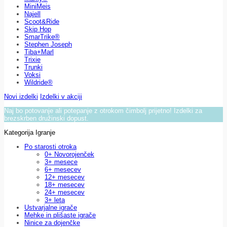
MiniMeis
Najell
Scoot&Ride
Skip Hop
SmarTrike®
Stephen Joseph
Tiba+Marl
Trixie
Trunki
Voksi
Wildride®
Novi izdelki
Izdelki v akciji
Naj bo potovanje ali potepanje z otrokom čimbolj prijetno! Izdelki za
brezskrben družinski dopust.
Kategorija Igranje
Po starosti otroka
0+ Novorojenček
3+ mesece
6+ mesecev
12+ mesecev
18+ mesecev
24+ mesecev
3+ leta
Ustvarjalne igrače
Mehke in plišaste igrače
Ninice za dojenčke