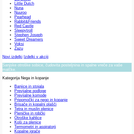
Little Dutch
Nuna
Nuuroo
Pearhead
Rabbit&Friends
Red Castle
Sleepytroll
Stephen Joseph
Sweet Dreamers
Voksi
Zazu
Novi izdelki
Izdelki v akciji
Sanjske otroške sobice, čudovita posteljnina in spalne vreče za vaše
malčke.
Kategorija Nega in kopanje
Banjice in stojala
Previjalne podloge
Previjalne komode
Pripomočki za nego in kopanje
Brisače in kopalni plašči
Tetra in muslin plenice
Pleničke in robčki
Otroške kahlice
Koši za plenice
Termometri in aspiratorji
Kopalne igrače