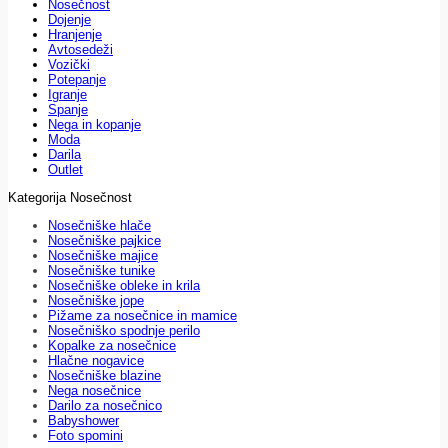
Nosečnost
Dojenje
Hranjenje
Avtosedeži
Vozički
Potepanje
Igranje
Spanje
Nega in kopanje
Moda
Darila
Outlet
Kategorija Nosečnost
Nosečniške hlače
Nosečniške pajkice
Nosečniške majice
Nosečniške tunike
Nosečniške obleke in krila
Nosečniške jope
Pižame za nosečnice in mamice
Nosečniško spodnje perilo
Kopalke za nosečnice
Hlačne nogavice
Nosečniške blazine
Nega nosečnice
Darilo za nosečnico
Babyshower
Foto spomini