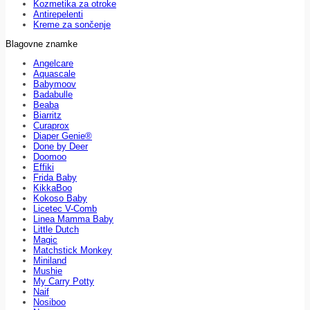
Kozmetika za otroke
Antirepelenti
Kreme za sončenje
Blagovne znamke
Angelcare
Aquascale
Babymoov
Badabulle
Beaba
Biarritz
Curaprox
Diaper Genie®
Done by Deer
Doomoo
Effiki
Frida Baby
KikkaBoo
Kokoso Baby
Licetec V-Comb
Linea Mamma Baby
Little Dutch
Magic
Matchstick Monkey
Miniland
Mushie
My Carry Potty
Naif
Nosiboo