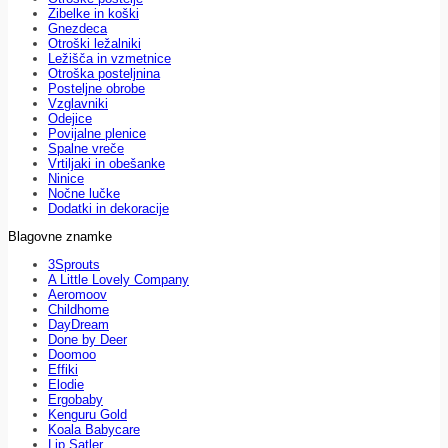
Zibelke in koški
Gnezdeca
Otroški ležalniki
Ležišča in vzmetnice
Otroška posteljnina
Posteljne obrobe
Vzglavniki
Odejice
Povijalne plenice
Spalne vreče
Vrtiljaki in obešanke
Ninice
Nočne lučke
Dodatki in dekoracije
Blagovne znamke
3Sprouts
A Little Lovely Company
Aeromoov
Childhome
DayDream
Done by Deer
Doomoo
Effiki
Elodie
Ergobaby
Kenguru Gold
Koala Babycare
Lip Satler