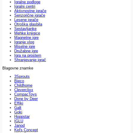
Igralne podloge
Igralni centri
Aktivnostne igrače
Senzorične igrače
Lesene igrače
Otroška glasbila
Sestavljanke
Mehke knjigice
Magnetne igre
Igranje vlog
Miselne igre
Družabne igre
Igra na prostem
Shranjevanje igrač
Blagovne znamke
3Sprouts
Bieco
Childhome
Cleverclixx
CompacToys
Done by Deer
Effiki
Galt
Goki
Hoppstar
IGLU
Janod
Kid's Concept