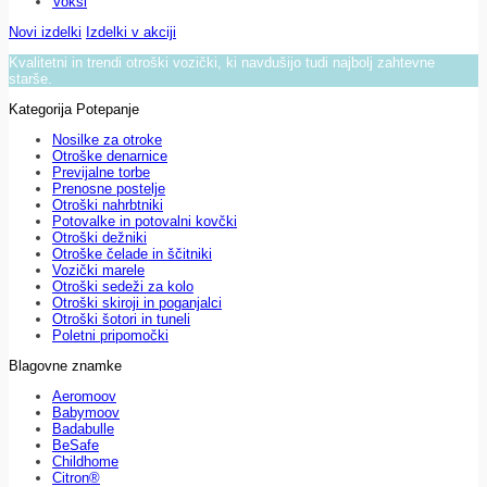
Voksi
Novi izdelki
Izdelki v akciji
Kvalitetni in trendi otroški vozički, ki navdušijo tudi najbolj zahtevne
starše.
Kategorija Potepanje
Nosilke za otroke
Otroške denarnice
Previjalne torbe
Prenosne postelje
Otroški nahrbtniki
Potovalke in potovalni kovčki
Otroški dežniki
Otroške čelade in ščitniki
Vozički marele
Otroški sedeži za kolo
Otroški skiroji in poganjalci
Otroški šotori in tuneli
Poletni pripomočki
Blagovne znamke
Aeromoov
Babymoov
Badabulle
BeSafe
Childhome
Citron®