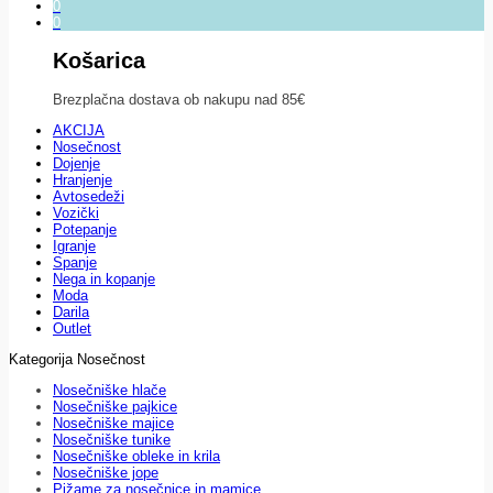
0
0
Košarica
Brezplačna dostava ob nakupu nad 85€
AKCIJA
Nosečnost
Dojenje
Hranjenje
Avtosedeži
Vozički
Potepanje
Igranje
Spanje
Nega in kopanje
Moda
Darila
Outlet
Kategorija Nosečnost
Nosečniške hlače
Nosečniške pajkice
Nosečniške majice
Nosečniške tunike
Nosečniške obleke in krila
Nosečniške jope
Pižame za nosečnice in mamice