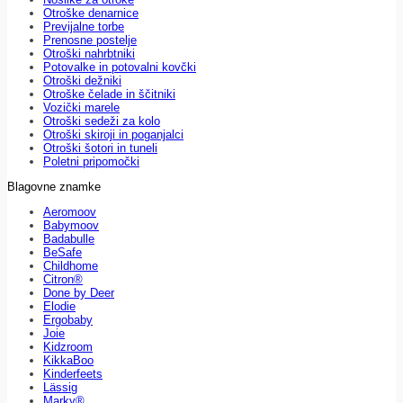
Otroške denarnice
Previjalne torbe
Prenosne postelje
Otroški nahrbtniki
Potovalke in potovalni kovčki
Otroški dežniki
Otroške čelade in ščitniki
Vozički marele
Otroški sedeži za kolo
Otroški skiroji in poganjalci
Otroški šotori in tuneli
Poletni pripomočki
Blagovne znamke
Aeromoov
Babymoov
Badabulle
BeSafe
Childhome
Citron®
Done by Deer
Elodie
Ergobaby
Joie
Kidzroom
KikkaBoo
Kinderfeets
Lässig
Marky®