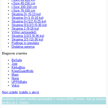
i-Size 40-150 cm
i-Size 100-150 cm
i-Size 76-150 cm
Skupina 0+ (0-13 kg)
Skupina 0+/1 (0-18 kg)
Skupina 0+/1/2 (0-25 kg)
Skupina 0/1/2/3 (0-36 kg)
Skupina 1 (9-18 kg)
Vrtljivi avtosedeži
Skupina 1/2/3 (9-36 kg)
Skupina 2/3 (15-36 kg)
Podloge in prevleke
Dodatna oprema
Blagovne znamke
BeSafe
Joie
KikkaBoo
KneeGuardKids
Mast
Nuna
UPPABaby
Voksi
Novi izdelki
Izdelki v akciji
Kvalitetni in varni otroški avtosedeži z visoko ADAC oceno - ker je varnost
otroka na 1. mestu.