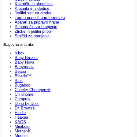
Kozarčki in skodelice
Krožniki in skledice
Jedilni seti za otroke
Termo posodice in termovke
Aparati za pripravo hrane
Pripomočki za hranjenje
Žličke in jedilni pribor
Stolčki za hranjenje
Blagovne znamke
b.box
Baby Brezza
Baby Nova
Babymoov
Beaba
Bibado™
Bibs
Bugaboo
Cheeky Chompers®
Childhome
Curaprox
Done by Deer
Dr. Brown’s
Elodie
Haakaa
KAOS
Minikoioi
Mother-K
Mushie