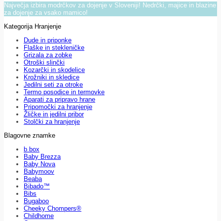
Največja izbira modrčkov za dojenje v Sloveniji! Nedrčki, majice in blazine
za dojenje za vsako mamico!
Kategorija Hranjenje
Dude in priponke
Flaške in stekleničke
Grizala za zobke
Otroški slinčki
Kozarčki in skodelice
Krožniki in skledice
Jedilni seti za otroke
Termo posodice in termovke
Aparati za pripravo hrane
Pripomočki za hranjenje
Žličke in jedilni pribor
Stolčki za hranjenje
Blagovne znamke
b.box
Baby Brezza
Baby Nova
Babymoov
Beaba
Bibado™
Bibs
Bugaboo
Cheeky Chompers®
Childhome