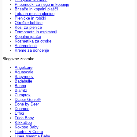
Pripomočki za nego in kopanje
Brisače in kopalni plašči
Tetra in muslin plenice
Pleničke in robčki
Otroške kahlice
Koši za plenice
Termometri in aspiratorji
Kopalne igrače
Kozmetika za otroke
Antirepelenti
Kreme za sončenje
Blagovne znamke
Angelcare
Aquascale
Babymoov
Badabulle
Beaba
Biarritz
Curaprox
Diaper Genie®
Done by Deer
Doomoo
Effiki
Frida Baby
KikkaBoo
Kokoso Baby
Licetec V-Comb
Linea Mamma Baby