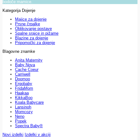
bodoče mamice.
Kategorija Dojenje
Majice za dojenje
Prsne črpalke
Oblikovanje postave
Spalne srajce in pižame
Blazine za dojenje
Pripomočki za dojenje
Blagovne znamke
Anita Maternity
Baby Nova
Cache Coeur
Carriwell
Doomoo
Ergobaby
FridaMom
Haakaa
KikkaBoo
Koala Babycare
Lansinoh
Momcozy
Neno
Popek
Spectra Baby®
Novi izdelki
Izdelki v akciji