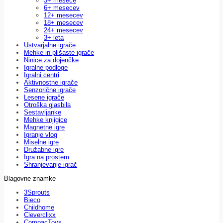
3+ mesece
6+ mesecev
12+ mesecev
18+ mesecev
24+ mesecev
3+ leta
Ustvarjalne igrače
Mehke in plišaste igrače
Ninice za dojenčke
Igralne podloge
Igralni centri
Aktivnostne igrače
Senzorične igrače
Lesene igrače
Otroška glasbila
Sestavljanke
Mehke knjigice
Magnetne igre
Igranje vlog
Miselne igre
Družabne igre
Igra na prostem
Shranjevanje igrač
Blagovne znamke
3Sprouts
Bieco
Childhome
Cleverclixx
CompacToys