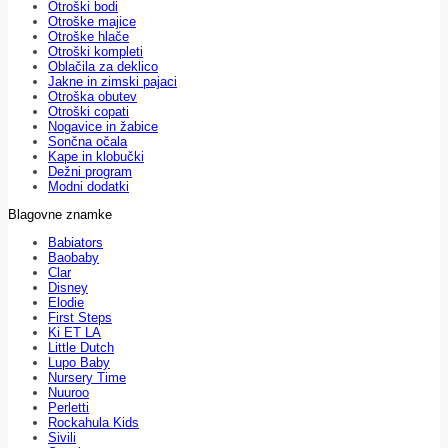
Otroški bodi
Otroške majice
Otroške hlače
Otroški kompleti
Oblačila za deklico
Jakne in zimski pajaci
Otroška obutev
Otroški copati
Nogavice in žabice
Sončna očala
Kape in klobučki
Dežni program
Modni dodatki
Blagovne znamke
Babiators
Baobaby
Clar
Disney
Elodie
First Steps
Ki ET LA
Little Dutch
Lupo Baby
Nursery Time
Nuuroo
Perletti
Rockahula Kids
Sivili