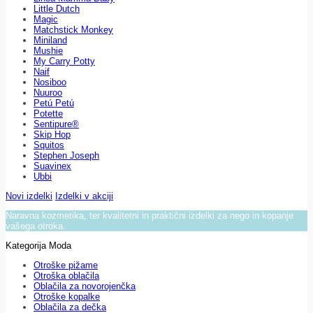
Little Dutch
Magic
Matchstick Monkey
Miniland
Mushie
My Carry Potty
Naif
Nosiboo
Nuuroo
Petú Petú
Potette
Sentipure®
Skip Hop
Squitos
Stephen Joseph
Suavinex
Ubbi
Novi izdelki
Izdelki v akciji
Naravna kozmetika, ter kvalitetni in praktični izdelki za nego in kopanje
vašega otroka.
Kategorija Moda
Otroške pižame
Otroška oblačila
Oblačila za novorojenčka
Otroške kopalke
Oblačila za dečka