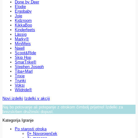
Done by Deer
Elodie
Ergobaby
Joie
Kidzroom
KikkaBoo
Kinderfeets
Lässig
Marky®
MiniMeis
Najell
Scoot&Ride
Skip Hop
SmarTrike®
Stephen Joseph
Tiba+Marl
Trixie
Trunki
Voksi
Wildride®
Novi izdelki
Izdelki v akciji
Naj bo potovanje ali potepanje z otrokom čimbolj prijetno! Izdelki za
brezskrben družinski dopust.
Kategorija Igranje
Po starosti otroka
0+ Novorojenček