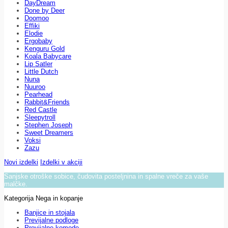
DayDream
Done by Deer
Doomoo
Effiki
Elodie
Ergobaby
Kenguru Gold
Koala Babycare
Lip Satler
Little Dutch
Nuna
Nuuroo
Pearhead
Rabbit&Friends
Red Castle
Sleepytroll
Stephen Joseph
Sweet Dreamers
Voksi
Zazu
Novi izdelki
Izdelki v akciji
Sanjske otroške sobice, čudovita posteljnina in spalne vreče za vaše
malčke.
Kategorija Nega in kopanje
Banjice in stojala
Previjalne podloge
Previjalne komode