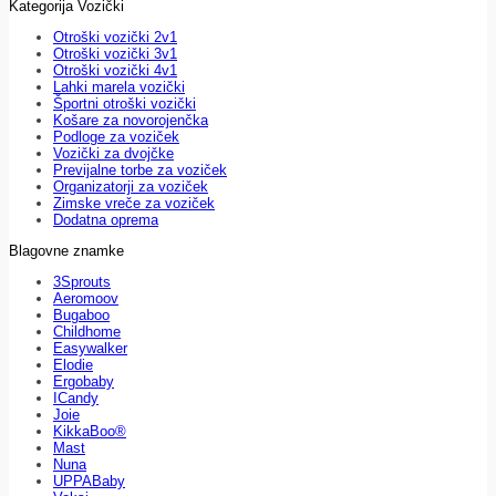
Kategorija Vozički
Otroški vozički 2v1
Otroški vozički 3v1
Otroški vozički 4v1
Lahki marela vozički
Športni otroški vozički
Košare za novorojenčka
Podloge za voziček
Vozički za dvojčke
Previjalne torbe za voziček
Organizatorji za voziček
Zimske vreče za voziček
Dodatna oprema
Blagovne znamke
3Sprouts
Aeromoov
Bugaboo
Childhome
Easywalker
Elodie
Ergobaby
ICandy
Joie
KikkaBoo®
Mast
Nuna
UPPABaby