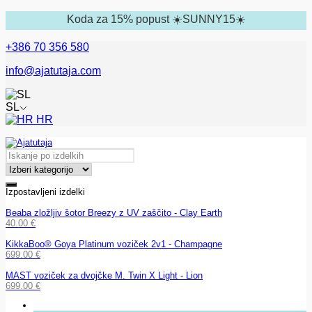
Koda za 15% popust ☀️SUNNY15☀️
+386 70 356 580
info@ajatutaja.com
SL
HR
Izpostavljeni izdelki
Beaba zložljiv šotor Breezy z UV zaščito - Clay Earth
40.00
€
KikkaBoo® Goya Platinum voziček 2v1 - Champagne
699.00
€
MAST voziček za dvojčke M. Twin X Light - Lion
699.00
€