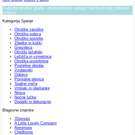
Čudovite otroške igrače - da bo otroštvo vašega malčka še bolj zabavno
in igrivo.
Kategorija Spanje
Otroške varuške
Otroška sobica
Otroške postelje
Zibelke in koški
Gnezdeca
Otroški ležalniki
Ležišča in vzmetnice
Otroška posteljnina
Posteljne obrobe
Vzglavniki
Odejice
Povijalne plenice
Spalne vreče
Vrtiljaki in obešanke
Ninice
Nočne lučke
Dodatki in dekoracije
Blagovne znamke
3Sprouts
A Little Lovely Company
Aeromoov
Childhome