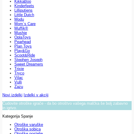
KikkaBoo
Kinderfeets
Lilliputiens
Little Dutch
Modu
Mom`s Care
Muffik®
Mushie
OplaToys
Pearhead
Plan Toys
Play&Go
Scoot&Ride
Stephen Joseph
Sweet Dreamers
Trixie
Tryco
Vilac
Vulli
Zazu
Novi izdelki
Izdelki v akciji
Čudovite otroške igrače - da bo otroštvo vašega malčka še bolj zabavno
in igrivo.
Kategorija Spanje
Otroške varuške
Otroška sobica
Otroške postelje