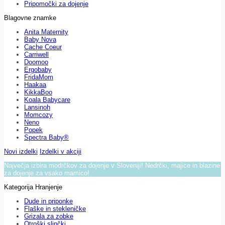
Pripomočki za dojenje
Blagovne znamke
Anita Maternity
Baby Nova
Cache Coeur
Carriwell
Doomoo
Ergobaby
FridaMom
Haakaa
KikkaBoo
Koala Babycare
Lansinoh
Momcozy
Neno
Popek
Spectra Baby®
Novi izdelki
Izdelki v akciji
Največja izbira modrčkov za dojenje v Sloveniji! Nedrčki, majice in blazine
za dojenje za vsako mamico!
Kategorija Hranjenje
Dude in priponke
Flaške in stekleničke
Grizala za zobke
Otroški slinčki