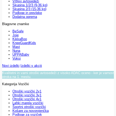
Vrtljivi avtosedeži
Skupina 1/2/3 (9-36 kg)
Skupina 2/3 (15-36 kg)
Podloge in prevleke
Dodatna oprema
Blagovne znamke
BeSafe
Joie
KikkaBoo
KneeGuardKids
Mast
Nuna
UPPABaby
Voksi
Novi izdelki
Izdelki v akciji
Kvalitetni in varni otroški avtosedeži z visoko ADAC oceno - ker je varnost
otroka na 1. mestu.
Kategorija Vozički
Otroški vozički 2v1
Otroški vozički 3v1
Otroški vozički 4v1
Lahki marela vozički
Športni otroški vozički
Košare za novorojenčka
Podloge za voziček