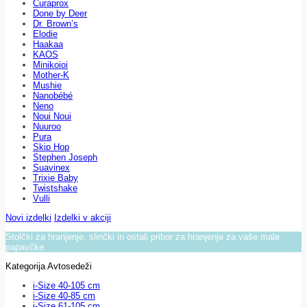
Curaprox
Done by Deer
Dr. Brown’s
Elodie
Haakaa
KAOS
Minikoioi
Mother-K
Mushie
Nanobébé
Neno
Noui Noui
Nuuroo
Pura
Skip Hop
Stephen Joseph
Suavinex
Trixie Baby
Twistshake
Vulli
Novi izdelki
Izdelki v akciji
Stolčki za hranjenje, slinčki in ostali pribor za hranjenje za vaše male
papavčke.
Kategorija Avtosedeži
i-Size 40-105 cm
i-Size 40-85 cm
i-Size 61-105 cm