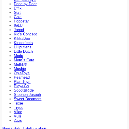
Done by Deer
Effiki
Galt
Goki
Hoppstar
IGLU
Janod
Kid's Concept
KikkaBoo
Kinderfeets
Lilliputiens
Little Dutch
Modu
Mom`s Care
Muffik®
Mushie
OplaToys
Pearhead
Plan Toys
Play&Go
Scoot&Ride
Stephen Joseph
Sweet Dreamers
Trixie
Tryco
Vilac
Vulli
Zazu
Novi izdelki
Izdelki v akciji