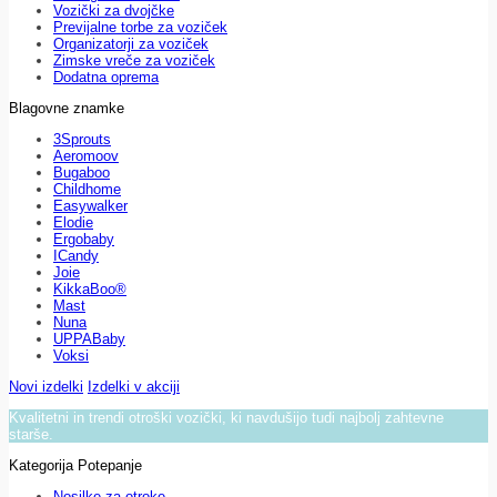
Vozički za dvojčke
Previjalne torbe za voziček
Organizatorji za voziček
Zimske vreče za voziček
Dodatna oprema
Blagovne znamke
3Sprouts
Aeromoov
Bugaboo
Childhome
Easywalker
Elodie
Ergobaby
ICandy
Joie
KikkaBoo®
Mast
Nuna
UPPABaby
Voksi
Novi izdelki
Izdelki v akciji
Kvalitetni in trendi otroški vozički, ki navdušijo tudi najbolj zahtevne
starše.
Kategorija Potepanje
Nosilke za otroke