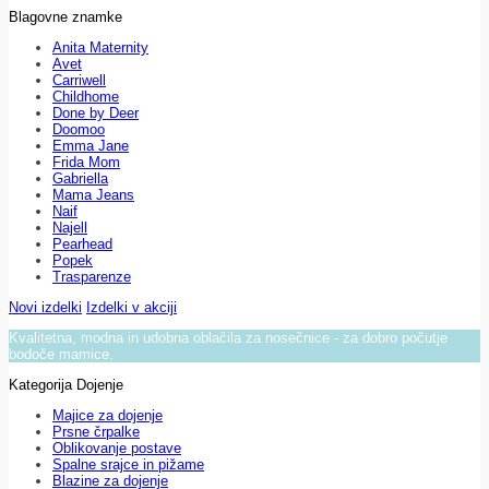
Blagovne znamke
Anita Maternity
Avet
Carriwell
Childhome
Done by Deer
Doomoo
Emma Jane
Frida Mom
Gabriella
Mama Jeans
Naif
Najell
Pearhead
Popek
Trasparenze
Novi izdelki
Izdelki v akciji
Kvalitetna, modna in udobna oblačila za nosečnice - za dobro počutje
bodoče mamice.
Kategorija Dojenje
Majice za dojenje
Prsne črpalke
Oblikovanje postave
Spalne srajce in pižame
Blazine za dojenje