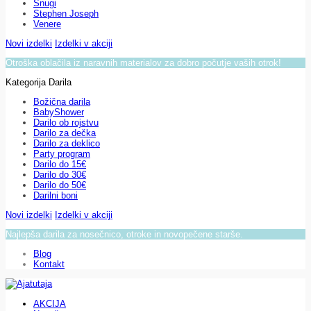
Snugi
Stephen Joseph
Venere
Novi izdelki
Izdelki v akciji
Otroška oblačila iz naravnih materialov za dobro počutje vaših otrok!
Kategorija Darila
Božična darila
BabyShower
Darilo ob rojstvu
Darilo za dečka
Darilo za deklico
Party program
Darilo do 15€
Darilo do 30€
Darilo do 50€
Darilni boni
Novi izdelki
Izdelki v akciji
Najlepša darila za nosečnico, otroke in novopečene starše.
Blog
Kontakt
AKCIJA