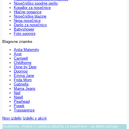
Nosečniško spodnje perilo
Kopalke za nosečnice
Hlačne nogavice
Nosečniške blazine
Nega nosečnice
Darilo za nosečnico
Babyshower
Foto spomini
Blagovne znamke
Anita Maternity
Avet
Carriwell
Childhome
Done by Deer
Doomoo
Emma Jane
Frida Mom
Gabriella
Mama Jeans
Naif
Najell
Pearhead
Popek
Trasparenze
Novi izdelki
Izdelki v akciji
Kvalitetna, modna in udobna oblačila za nosečnice - za dobro počutje