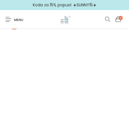
Koda za 15% popust ☀️SUNNY15☀️
0
MENU
-40%