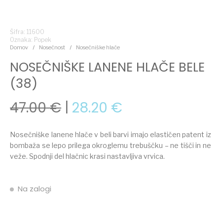
Šifra: 11600
Oznaka:
Popek
Domov
/
Nosečnost
/
Nosečniške hlače
NOSEČNIŠKE LANENE HLAČE BELE
(38)
Izvirna cena je bila: 47.
Trenutna cena 
47.00
€
28.20
€
Nosečniške lanene hlače v beli barvi imajo elastičen patent iz
bombaža se lepo prilega okroglemu trebuščku – ne tišči in ne
veže. Spodnji del hlačnic krasi nastavljiva vrvica.
Na zalogi