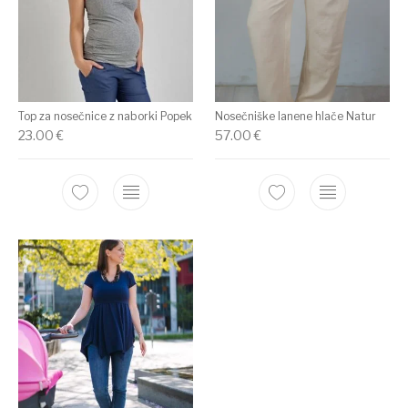
Top za nosečnice z naborki Popek
Nosečniške lanene hlače Natur
23.00
€
57.00
€