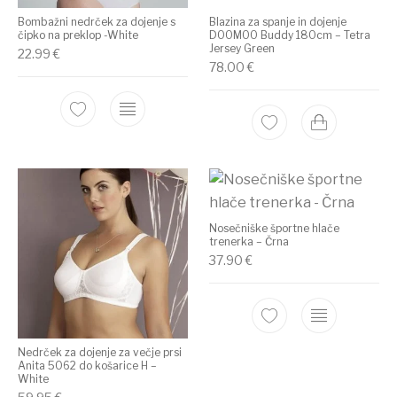
Bombažni nedrček za dojenje s
Blazina za spanje in dojenje
čipko na preklop -White
DOOMOO Buddy 180cm – Tetra
Jersey Green
22.99
€
78.00
€
Nosečniške športne hlače
trenerka – Črna
37.90
€
Nedrček za dojenje za večje prsi
Anita 5062 do košarice H –
White