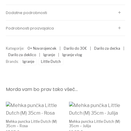
Dodatne podrobnosti
Podrobnosti proizvajalca
Kategorije:
0+ Novorojenček
|
Darilo do 30€
|
Darilo za dečka
|
Darilo za deklico
|
Igranje
|
Igranje vlog
Brands:
Igranje
Little Dutch
Morda vam bo prav tako všeč…
Mehka punčka Little Dutch (M)
Mehka punčka Little Dutch (M)
35cm – Rosa
35cm – Julija