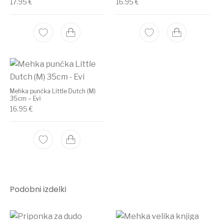
17.95
€
16.95
€
Mehka punčka Little Dutch (M)
35cm – Evi
16.95
€
Podobni izdelki