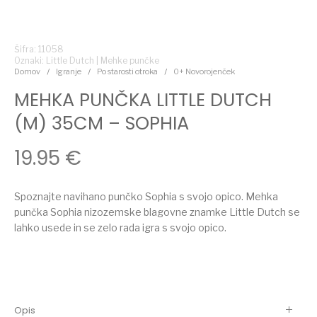
Šifra: 11058
Oznaki:
Little Dutch
|
Mehke punčke
Domov
/
Igranje
/
Po starosti otroka
/
0+ Novorojenček
MEHKA PUNČKA LITTLE DUTCH
(M) 35CM – SOPHIA
19.95
€
Spoznajte navihano punčko Sophia s svojo opico. Mehka
punčka Sophia nizozemske blagovne znamke Little Dutch se
lahko usede in se zelo rada igra s svojo opico.
Opis