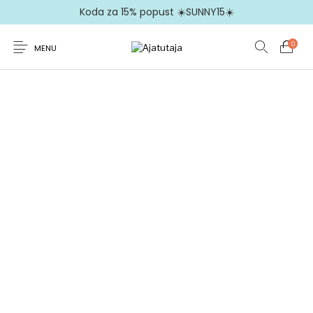
Koda za 15% popust ☀️SUNNY15☀️
0
MENU