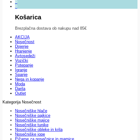
0
0
Košarica
Brezplačna dostava ob nakupu nad 85€
AKCIJA
Nosečnost
Dojenje
Hranjenje
Avtosedeži
Vozički
Potepanje
Igranje
Spanje
Nega in kopanje
Moda
Darila
Outlet
Kategorija Nosečnost
Nosečniške hlače
Nosečniške pajkice
Nosečniške majice
Nosečniške tunike
Nosečniške obleke in krila
Nosečniške jope
Pižame za nosečnice in mamice