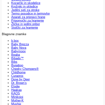
Kozarčki in skodelice
Krožniki in skledice
Jedilni seti za otroke
Termo posodice in termovke
Aparati za pripravo hrane
Pripomočki za hranjenje
Žličke in jedilni pribor
Stolčki za hranjenje
Blagovne znamke
b.box
Baby Brezza
Baby Nova
Babymoov
Beaba
Bibado™
Bibs
Bugaboo
Cheeky Chompers®
Childhome
Curaprox
Done by Deer
Dr. Brown’s
Elodie
Haakaa
KAOS
Minikoioi
Mother-K
Mushie