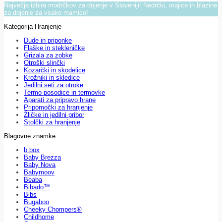
Največja izbira modrčkov za dojenje v Sloveniji! Nedrčki, majice in blazine
za dojenje za vsako mamico!
Kategorija Hranjenje
Dude in priponke
Flaške in stekleničke
Grizala za zobke
Otroški slinčki
Kozarčki in skodelice
Krožniki in skledice
Jedilni seti za otroke
Termo posodice in termovke
Aparati za pripravo hrane
Pripomočki za hranjenje
Žličke in jedilni pribor
Stolčki za hranjenje
Blagovne znamke
b.box
Baby Brezza
Baby Nova
Babymoov
Beaba
Bibado™
Bibs
Bugaboo
Cheeky Chompers®
Childhome