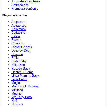
Kozmetika za otroke
Antirepelenti
Kreme za sončenje
Blagovne znamke
Angelcare
Aquascale
Babymoov
Badabulle
Beaba
Biarritz
Curaprox
Diaper Genie®
Done by Deer
Doomoo
Effiki
Frida Baby
KikkaBoo
Kokoso Baby
Licetec V-Comb
Linea Mamma Baby
Little Dutch
Magic
Matchstick Monkey
Miniland
Mushie
My Carry Potty
Naif
Nosiboo