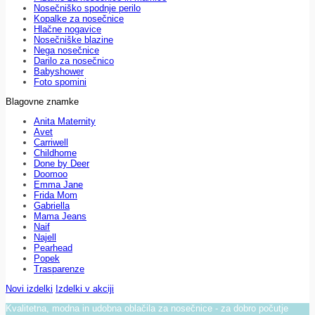
Nosečniško spodnje perilo
Kopalke za nosečnice
Hlačne nogavice
Nosečniške blazine
Nega nosečnice
Darilo za nosečnico
Babyshower
Foto spomini
Blagovne znamke
Anita Maternity
Avet
Carriwell
Childhome
Done by Deer
Doomoo
Emma Jane
Frida Mom
Gabriella
Mama Jeans
Naif
Najell
Pearhead
Popek
Trasparenze
Novi izdelki
Izdelki v akciji
Kvalitetna, modna in udobna oblačila za nosečnice - za dobro počutje