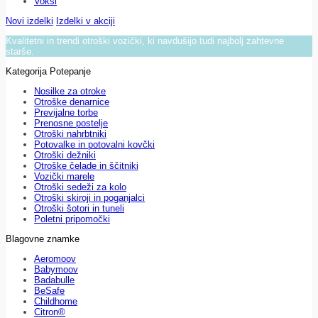
Voksi
Novi izdelki
Izdelki v akciji
Kvalitetni in trendi otroški vozički, ki navdušijo tudi najbolj zahtevne
starše.
Kategorija Potepanje
Nosilke za otroke
Otroške denarnice
Previjalne torbe
Prenosne postelje
Otroški nahrbtniki
Potovalke in potovalni kovčki
Otroški dežniki
Otroške čelade in ščitniki
Vozički marele
Otroški sedeži za kolo
Otroški skiroji in poganjalci
Otroški šotori in tuneli
Poletni pripomočki
Blagovne znamke
Aeromoov
Babymoov
Badabulle
BeSafe
Childhome
Citron®