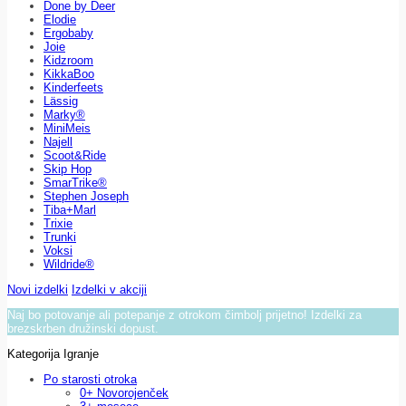
Done by Deer
Elodie
Ergobaby
Joie
Kidzroom
KikkaBoo
Kinderfeets
Lässig
Marky®
MiniMeis
Najell
Scoot&Ride
Skip Hop
SmarTrike®
Stephen Joseph
Tiba+Marl
Trixie
Trunki
Voksi
Wildride®
Novi izdelki
Izdelki v akciji
Naj bo potovanje ali potepanje z otrokom čimbolj prijetno! Izdelki za
brezskrben družinski dopust.
Kategorija Igranje
Po starosti otroka
0+ Novorojenček