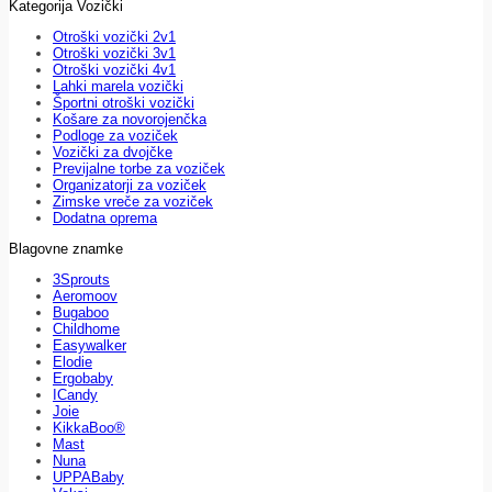
Kategorija Vozički
Otroški vozički 2v1
Otroški vozički 3v1
Otroški vozički 4v1
Lahki marela vozički
Športni otroški vozički
Košare za novorojenčka
Podloge za voziček
Vozički za dvojčke
Previjalne torbe za voziček
Organizatorji za voziček
Zimske vreče za voziček
Dodatna oprema
Blagovne znamke
3Sprouts
Aeromoov
Bugaboo
Childhome
Easywalker
Elodie
Ergobaby
ICandy
Joie
KikkaBoo®
Mast
Nuna
UPPABaby