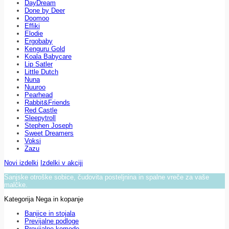
DayDream
Done by Deer
Doomoo
Effiki
Elodie
Ergobaby
Kenguru Gold
Koala Babycare
Lip Satler
Little Dutch
Nuna
Nuuroo
Pearhead
Rabbit&Friends
Red Castle
Sleepytroll
Stephen Joseph
Sweet Dreamers
Voksi
Zazu
Novi izdelki
Izdelki v akciji
Sanjske otroške sobice, čudovita posteljnina in spalne vreče za vaše
malčke.
Kategorija Nega in kopanje
Banjice in stojala
Previjalne podloge
Previjalne komode