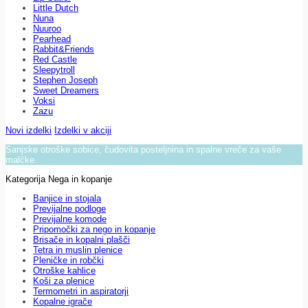
Little Dutch
Nuna
Nuuroo
Pearhead
Rabbit&Friends
Red Castle
Sleepytroll
Stephen Joseph
Sweet Dreamers
Voksi
Zazu
Novi izdelki
Izdelki v akciji
Sanjske otroške sobice, čudovita posteljnina in spalne vreče za vaše
malčke.
Kategorija Nega in kopanje
Banjice in stojala
Previjalne podloge
Previjalne komode
Pripomočki za nego in kopanje
Brisače in kopalni plašči
Tetra in muslin plenice
Pleničke in robčki
Otroške kahlice
Koši za plenice
Termometri in aspiratorji
Kopalne igrače