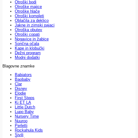
Otroški bodi
Otroške majice
Otroške hlače
Otroški kompleti
Oblačila za deklico
Jakne in zimski pajaci
Otroška obutev
Otroški copati
Nogavice in žabice
Sončna očala
Kape in klobučki
Dežni program
Modni dodatki
Blagovne znamke
Babiators
Baobaby
Clar
Disney
Elodie
First Steps
Ki ET LA
Little Dutch
Lupo Baby
Nursery Time
Nuuroo
Perletti
Rockahula Kids
Sivili