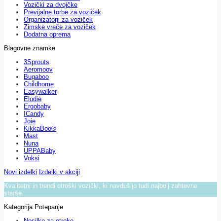
Vozički za dvojčke
Previjalne torbe za voziček
Organizatorji za voziček
Zimske vreče za voziček
Dodatna oprema
Blagovne znamke
3Sprouts
Aeromoov
Bugaboo
Childhome
Easywalker
Elodie
Ergobaby
ICandy
Joie
KikkaBoo®
Mast
Nuna
UPPABaby
Voksi
Novi izdelki
Izdelki v akciji
Kvalitetni in trendi otroški vozički, ki navdušijo tudi najbolj zahtevne
starše.
Kategorija Potepanje
Nosilke za otroke