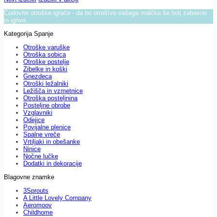
Čudovite otroške igrače - da bo otroštvo vašega malčka še bolj zabavno
in igrivo.
Kategorija Spanje
Otroške varuške
Otroška sobica
Otroške postelje
Zibelke in koški
Gnezdeca
Otroški ležalniki
Ležišča in vzmetnice
Otroška posteljnina
Posteljne obrobe
Vzglavniki
Odejice
Povijalne plenice
Spalne vreče
Vrtiljaki in obešanke
Ninice
Nočne lučke
Dodatki in dekoracije
Blagovne znamke
3Sprouts
A Little Lovely Company
Aeromoov
Childhome