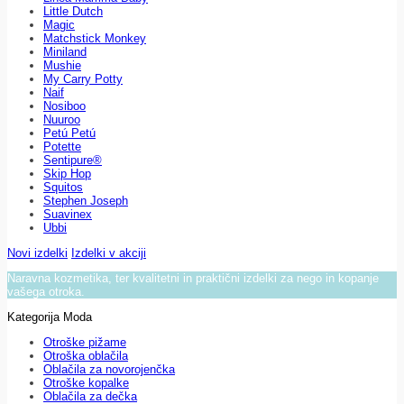
Little Dutch
Magic
Matchstick Monkey
Miniland
Mushie
My Carry Potty
Naif
Nosiboo
Nuuroo
Petú Petú
Potette
Sentipure®
Skip Hop
Squitos
Stephen Joseph
Suavinex
Ubbi
Novi izdelki
Izdelki v akciji
Naravna kozmetika, ter kvalitetni in praktični izdelki za nego in kopanje
vašega otroka.
Kategorija Moda
Otroške pižame
Otroška oblačila
Oblačila za novorojenčka
Otroške kopalke
Oblačila za dečka