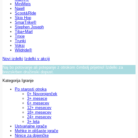
MiniMeis
Najell
Scoot&Ride
Skip Hop
SmarTrike®
Stephen Joseph
Tiba+Marl
Trixie
Trunki
Voksi
Wildride®
Novi izdelki
Izdelki v akciji
Naj bo potovanje ali potepanje z otrokom čimbolj prijetno! Izdelki za
brezskrben družinski dopust.
Kategorija Igranje
Po starosti otroka
0+ Novorojenček
3+ mesece
6+ mesecev
12+ mesecev
18+ mesecev
24+ mesecev
3+ leta
Ustvarjalne igrače
Mehke in plišaste igrače
Ninice za dojenčke