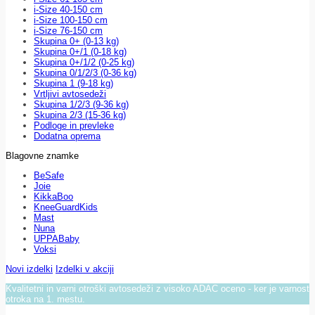
i-Size 40-150 cm
i-Size 100-150 cm
i-Size 76-150 cm
Skupina 0+ (0-13 kg)
Skupina 0+/1 (0-18 kg)
Skupina 0+/1/2 (0-25 kg)
Skupina 0/1/2/3 (0-36 kg)
Skupina 1 (9-18 kg)
Vrtljivi avtosedeži
Skupina 1/2/3 (9-36 kg)
Skupina 2/3 (15-36 kg)
Podloge in prevleke
Dodatna oprema
Blagovne znamke
BeSafe
Joie
KikkaBoo
KneeGuardKids
Mast
Nuna
UPPABaby
Voksi
Novi izdelki
Izdelki v akciji
Kvalitetni in varni otroški avtosedeži z visoko ADAC oceno - ker je varnost
otroka na 1. mestu.