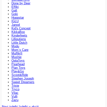
Done by Deer
Effiki
Galt
Goki
Hoppstar
IGLU
Janod
Kid's Concept
KikkaBoo
Kinderfeets
Lilliputiens
Little Dutch
Modu
Mom`s Care
Muffik®
Mushie
OplaToys
Pearhead
Plan Toys
Play&Go
Scoot&Ride
Stephen Joseph
Sweet Dreamers
Trixie
Tryco
Vilac
Vulli
Zazu
Novi izdelki
Izdelki v akciji