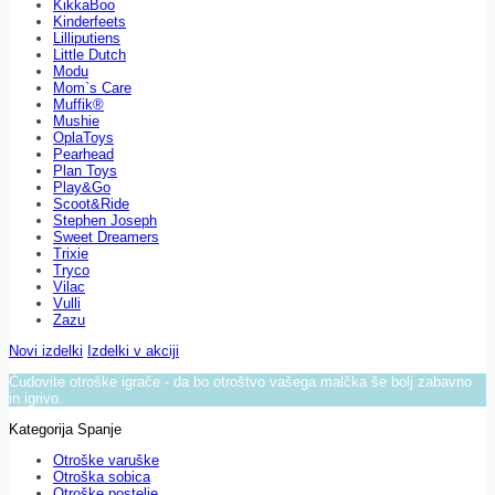
KikkaBoo
Kinderfeets
Lilliputiens
Little Dutch
Modu
Mom`s Care
Muffik®
Mushie
OplaToys
Pearhead
Plan Toys
Play&Go
Scoot&Ride
Stephen Joseph
Sweet Dreamers
Trixie
Tryco
Vilac
Vulli
Zazu
Novi izdelki
Izdelki v akciji
Čudovite otroške igrače - da bo otroštvo vašega malčka še bolj zabavno
in igrivo.
Kategorija Spanje
Otroške varuške
Otroška sobica
Otroške postelje