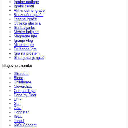
Igralne podloge
Igralni centri
Aktivnostne igrače
Senzorične igrače
Lesene igrače
Otroška glasbila
Sestavljanke
Mehke knjigice
Magnetne igre
Igranje vlog
Miselne igre
Družabne igre
Igra na prostem
Shranjevanje igrač
Blagovne znamke
3Sprouts
Bieco
Childhome
Cleverclixx
CompacToys
Done by Deer
Effiki
Galt
Goki
Hoppstar
IGLU
Janod
Kid's Concept