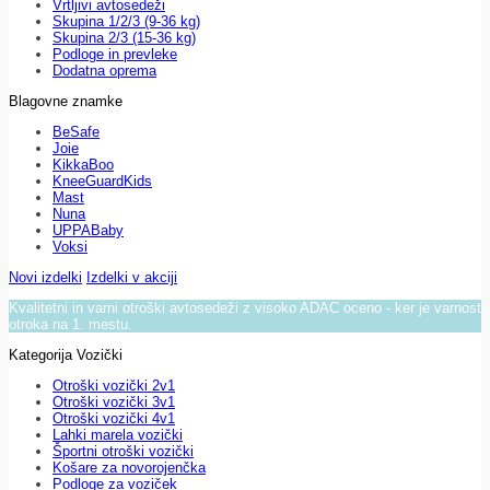
Vrtljivi avtosedeži
Skupina 1/2/3 (9-36 kg)
Skupina 2/3 (15-36 kg)
Podloge in prevleke
Dodatna oprema
Blagovne znamke
BeSafe
Joie
KikkaBoo
KneeGuardKids
Mast
Nuna
UPPABaby
Voksi
Novi izdelki
Izdelki v akciji
Kvalitetni in varni otroški avtosedeži z visoko ADAC oceno - ker je varnost
otroka na 1. mestu.
Kategorija Vozički
Otroški vozički 2v1
Otroški vozički 3v1
Otroški vozički 4v1
Lahki marela vozički
Športni otroški vozički
Košare za novorojenčka
Podloge za voziček