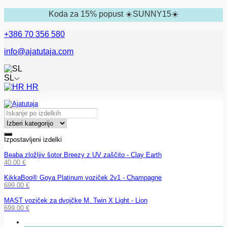
Koda za 15% popust ☀️SUNNY15☀️
+386 70 356 580
info@ajatutaja.com
SL
HR
Izpostavljeni izdelki
Beaba zložljiv šotor Breezy z UV zaščito - Clay Earth
40.00
€
KikkaBoo® Goya Platinum voziček 2v1 - Champagne
699.00
€
MAST voziček za dvojčke M. Twin X Light - Lion
699.00
€