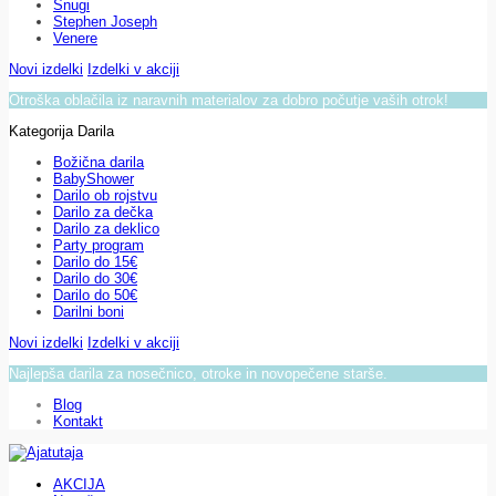
Snugi
Stephen Joseph
Venere
Novi izdelki
Izdelki v akciji
Otroška oblačila iz naravnih materialov za dobro počutje vaših otrok!
Kategorija Darila
Božična darila
BabyShower
Darilo ob rojstvu
Darilo za dečka
Darilo za deklico
Party program
Darilo do 15€
Darilo do 30€
Darilo do 50€
Darilni boni
Novi izdelki
Izdelki v akciji
Najlepša darila za nosečnico, otroke in novopečene starše.
Blog
Kontakt
AKCIJA