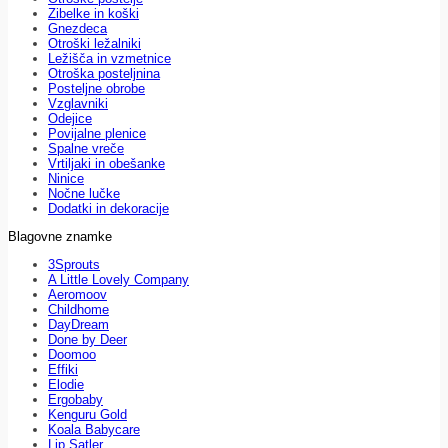
Zibelke in koški
Gnezdeca
Otroški ležalniki
Ležišča in vzmetnice
Otroška posteljnina
Posteljne obrobe
Vzglavniki
Odejice
Povijalne plenice
Spalne vreče
Vrtiljaki in obešanke
Ninice
Nočne lučke
Dodatki in dekoracije
Blagovne znamke
3Sprouts
A Little Lovely Company
Aeromoov
Childhome
DayDream
Done by Deer
Doomoo
Effiki
Elodie
Ergobaby
Kenguru Gold
Koala Babycare
Lip Satler