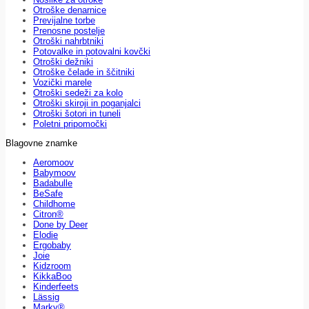
Otroške denarnice
Previjalne torbe
Prenosne postelje
Otroški nahrbtniki
Potovalke in potovalni kovčki
Otroški dežniki
Otroške čelade in ščitniki
Vozički marele
Otroški sedeži za kolo
Otroški skiroji in poganjalci
Otroški šotori in tuneli
Poletni pripomočki
Blagovne znamke
Aeromoov
Babymoov
Badabulle
BeSafe
Childhome
Citron®
Done by Deer
Elodie
Ergobaby
Joie
Kidzroom
KikkaBoo
Kinderfeets
Lässig
Marky®