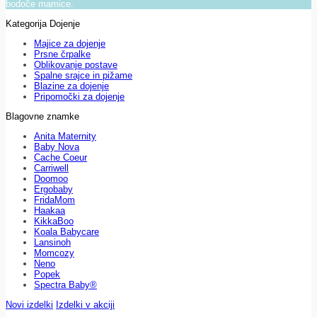
bodoče mamice.
Kategorija Dojenje
Majice za dojenje
Prsne črpalke
Oblikovanje postave
Spalne srajce in pižame
Blazine za dojenje
Pripomočki za dojenje
Blagovne znamke
Anita Maternity
Baby Nova
Cache Coeur
Carriwell
Doomoo
Ergobaby
FridaMom
Haakaa
KikkaBoo
Koala Babycare
Lansinoh
Momcozy
Neno
Popek
Spectra Baby®
Novi izdelki
Izdelki v akciji