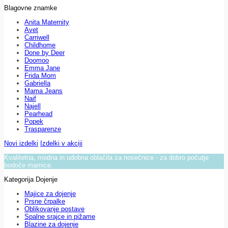
Blagovne znamke
Anita Maternity
Avet
Carriwell
Childhome
Done by Deer
Doomoo
Emma Jane
Frida Mom
Gabriella
Mama Jeans
Naif
Najell
Pearhead
Popek
Trasparenze
Novi izdelki
Izdelki v akciji
Kvalitetna, modna in udobna oblačila za nosečnice - za dobro počutje
bodoče mamice.
Kategorija Dojenje
Majice za dojenje
Prsne črpalke
Oblikovanje postave
Spalne srajce in pižame
Blazine za dojenje