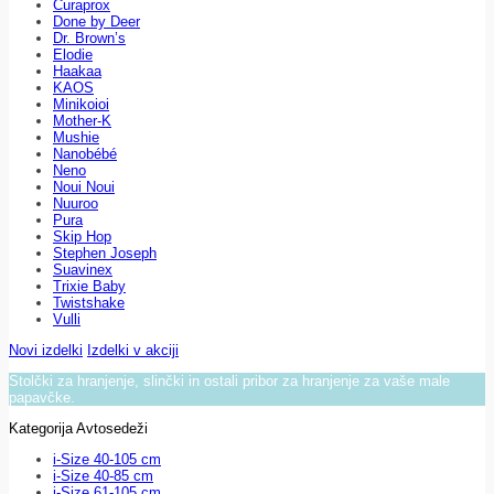
Curaprox
Done by Deer
Dr. Brown’s
Elodie
Haakaa
KAOS
Minikoioi
Mother-K
Mushie
Nanobébé
Neno
Noui Noui
Nuuroo
Pura
Skip Hop
Stephen Joseph
Suavinex
Trixie Baby
Twistshake
Vulli
Novi izdelki
Izdelki v akciji
Stolčki za hranjenje, slinčki in ostali pribor za hranjenje za vaše male
papavčke.
Kategorija Avtosedeži
i-Size 40-105 cm
i-Size 40-85 cm
i-Size 61-105 cm