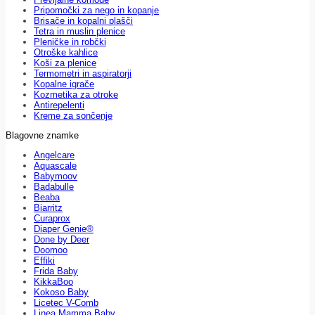
Pripomočki za nego in kopanje
Brisače in kopalni plašči
Tetra in muslin plenice
Pleničke in robčki
Otroške kahlice
Koši za plenice
Termometri in aspiratorji
Kopalne igrače
Kozmetika za otroke
Antirepelenti
Kreme za sončenje
Blagovne znamke
Angelcare
Aquascale
Babymoov
Badabulle
Beaba
Biarritz
Curaprox
Diaper Genie®
Done by Deer
Doomoo
Effiki
Frida Baby
KikkaBoo
Kokoso Baby
Licetec V-Comb
Linea Mamma Baby