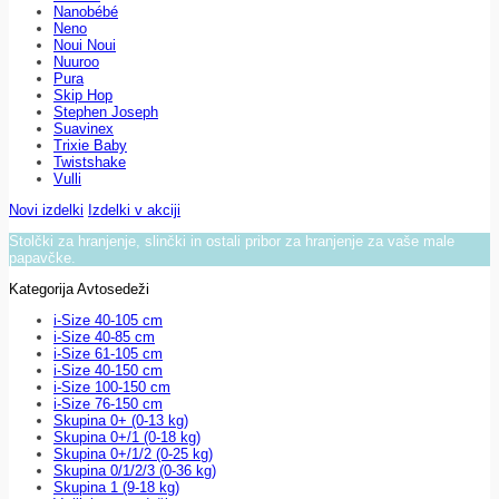
Nanobébé
Neno
Noui Noui
Nuuroo
Pura
Skip Hop
Stephen Joseph
Suavinex
Trixie Baby
Twistshake
Vulli
Novi izdelki
Izdelki v akciji
Stolčki za hranjenje, slinčki in ostali pribor za hranjenje za vaše male
papavčke.
Kategorija Avtosedeži
i-Size 40-105 cm
i-Size 40-85 cm
i-Size 61-105 cm
i-Size 40-150 cm
i-Size 100-150 cm
i-Size 76-150 cm
Skupina 0+ (0-13 kg)
Skupina 0+/1 (0-18 kg)
Skupina 0+/1/2 (0-25 kg)
Skupina 0/1/2/3 (0-36 kg)
Skupina 1 (9-18 kg)