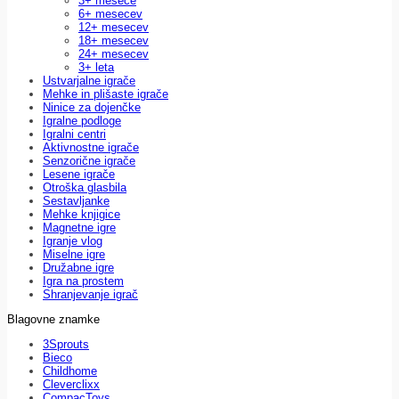
3+ mesece
6+ mesecev
12+ mesecev
18+ mesecev
24+ mesecev
3+ leta
Ustvarjalne igrače
Mehke in plišaste igrače
Ninice za dojenčke
Igralne podloge
Igralni centri
Aktivnostne igrače
Senzorične igrače
Lesene igrače
Otroška glasbila
Sestavljanke
Mehke knjigice
Magnetne igre
Igranje vlog
Miselne igre
Družabne igre
Igra na prostem
Shranjevanje igrač
Blagovne znamke
3Sprouts
Bieco
Childhome
Cleverclixx
CompacToys