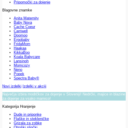
Pripomočki za dojenje
Blagovne znamke
Anita Maternity
Baby Nova
Cache Coeur
Carriwell
Doomoo
Ergobaby
FridaMom
Haakaa
KikkaBoo
Koala Babycare
Lansinoh
Momcozy
Neno
Popek
Spectra Baby®
Novi izdelki
Izdelki v akciji
Največja izbira modrčkov za dojenje v Sloveniji! Nedrčki, majice in blazine
za dojenje za vsako mamico!
Kategorija Hranjenje
Dude in priponke
Flaške in stekleničke
Grizala za zobke
Otroški slinčki