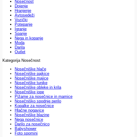
Nosečnost
Dojenje
Hranjenje
Avtosedeži
Vozički
Potepanje
Igranje
Spanje
Nega in kopanje
Moda
Darila
Outlet
Kategorija Nosečnost
Nosečniške hlače
Nosečniške pajkice
Nosečniške majice
Nosečniške tunike
Nosečniške obleke in krila
Nosečniške jope
Pižame za nosečnice in mamice
Nosečniško spodnje perilo
Kopalke za nosečnice
Hlačne nogavice
Nosečniške blazine
Nega nosečnice
Darilo za nosečnico
Babyshower
Foto spomini