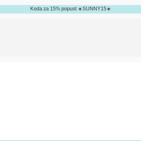
Koda za 15% popust ☀️SUNNY15☀️