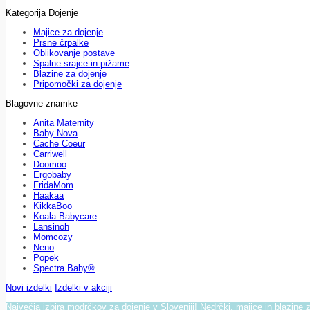
Kategorija Dojenje
Majice za dojenje
Prsne črpalke
Oblikovanje postave
Spalne srajce in pižame
Blazine za dojenje
Pripomočki za dojenje
Blagovne znamke
Anita Maternity
Baby Nova
Cache Coeur
Carriwell
Doomoo
Ergobaby
FridaMom
Haakaa
KikkaBoo
Koala Babycare
Lansinoh
Momcozy
Neno
Popek
Spectra Baby®
Novi izdelki
Izdelki v akciji
Največja izbira modrčkov za dojenje v Sloveniji! Nedrčki, majice in blazine