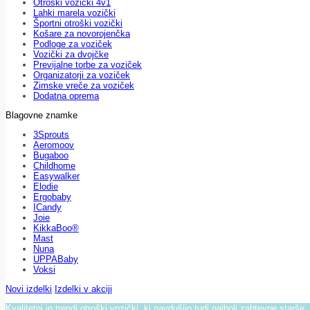
Otroški vozički 4v1
Lahki marela vozički
Športni otroški vozički
Košare za novorojenčka
Podloge za voziček
Vozički za dvojčke
Previjalne torbe za voziček
Organizatorji za voziček
Zimske vreče za voziček
Dodatna oprema
Blagovne znamke
3Sprouts
Aeromoov
Bugaboo
Childhome
Easywalker
Elodie
Ergobaby
ICandy
Joie
KikkaBoo®
Mast
Nuna
UPPABaby
Voksi
Novi izdelki
Izdelki v akciji
Kvalitetni in trendi otroški vozički, ki navdušijo tudi najbolj zahtevne starše.