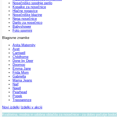
Nosečniško spodnje perilo
Kopalke za nosečnice
Hlačne nogavice
Nosečniške blazine
Nega nosečnice
Darilo za nosečnico
Babyshower
Foto spomini
Blagovne znamke
Anita Maternity
Avet
Carriwell
Childhome
Done by Deer
Doomoo
Emma Jane
Frida Mom
Gabriella
Mama Jeans
Naif
Najell
Pearhead
Popek
Trasparenze
Novi izdelki
Izdelki v akciji
Kvalitetna, modna in udobna oblačila za nosečnice - za dobro počutje bod