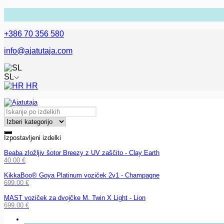
+386 70 356 580
info@ajatutaja.com
SL
HR
Izpostavljeni izdelki
Beaba zložljiv šotor Breezy z UV zaščito - Clay Earth
40.00
€
KikkaBoo® Goya Platinum voziček 2v1 - Champagne
699.00
€
MAST voziček za dvojčke M. Twin X Light - Lion
699.00
€