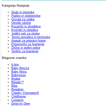
Kategorija Hranjenje
Dude in priponke
Flaške in stekleničke
Grizala za zobke
Otroški slinčki
Kozarčki in skodelice
Krožniki in skledice
Jedilni seti za otroke
Termo posodice in termovke
Aparati za pripravo hrane
Pripomočki za hranjenje
Žličke in jedilni pribor
Stolčki za hranjenje
Blagovne znamke
b.box
Baby Brezza
Baby Nova
Babymoov
Beaba
Bibado™
Bibs
Bugaboo
Cheeky Chompers®
Childhome
Curaprox
Done by Deer