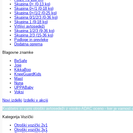
Skupina 0+ (0-13 kg)
Skupina 0+/1 (0-18 kg)
Skupina 0+/1/2 (0-25 kg)
Skupina 0/1/2/3 (0-36 kg)
Skupina 1 (9-18 kg)
Vrtljivi avtosedeži
Skupina 1/2/3 (9-36 kg)
Skupina 2/3 (15-36 kg)
Podloge in prevleke
Dodatna oprema
Blagovne znamke
BeSafe
Joie
KikkaBoo
KneeGuardKids
Mast
Nuna
UPPABaby
Voksi
Novi izdelki
Izdelki v akciji
Kvalitetni in varni otroški avtosedeži z visoko ADAC oceno - ker je varnost 
Kategorija Vozički
Otroški vozički 2v1
Otroški vozički 3v1