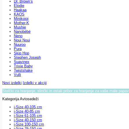
Dr. Brown’s
Elodie
Haakaa
KAOS
Minikoioi
Mother-K
Mushie
Nanobébé
Neno
Noui Noui
Nuuroo
Pura
Skip Hop
Stephen Joseph
Suavinex
Trixie Baby
Twistshake
Vulli
Novi izdelki
Izdelki v akciji
Stolčki za hranjenje, slinčki in ostali pribor za hranjenje za vaše male papa
Kategorija Avtosedeži
i-Size 40-105 cm
i-Size 40-85 cm
i-Size 61-105 cm
i-Size 40-150 cm
i-Size 100-150 cm
i-Size 76-150 cm