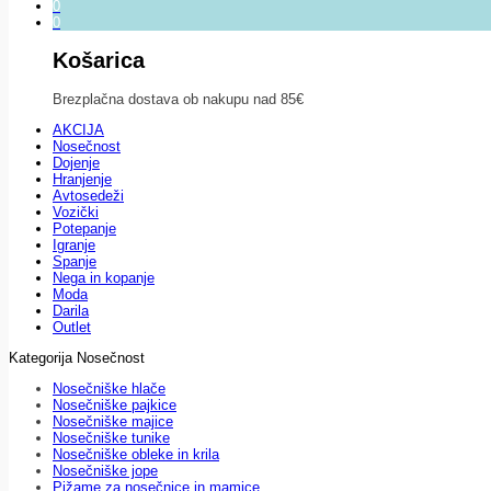
0
0
Košarica
Brezplačna dostava ob nakupu nad 85€
AKCIJA
Nosečnost
Dojenje
Hranjenje
Avtosedeži
Vozički
Potepanje
Igranje
Spanje
Nega in kopanje
Moda
Darila
Outlet
Kategorija Nosečnost
Nosečniške hlače
Nosečniške pajkice
Nosečniške majice
Nosečniške tunike
Nosečniške obleke in krila
Nosečniške jope
Pižame za nosečnice in mamice