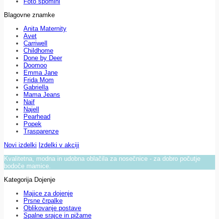
Foto spomini
Blagovne znamke
Anita Maternity
Avet
Carriwell
Childhome
Done by Deer
Doomoo
Emma Jane
Frida Mom
Gabriella
Mama Jeans
Naif
Najell
Pearhead
Popek
Trasparenze
Novi izdelki
Izdelki v akciji
Kvalitetna, modna in udobna oblačila za nosečnice - za dobro počutje
bodoče mamice.
Kategorija Dojenje
Majice za dojenje
Prsne črpalke
Oblikovanje postave
Spalne srajce in pižame