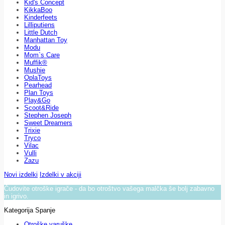
Kid's Concept
KikkaBoo
Kinderfeets
Lilliputiens
Little Dutch
Manhattan Toy
Modu
Mom`s Care
Muffik®
Mushie
OplaToys
Pearhead
Plan Toys
Play&Go
Scoot&Ride
Stephen Joseph
Sweet Dreamers
Trixie
Tryco
Vilac
Vulli
Zazu
Novi izdelki
Izdelki v akciji
Čudovite otroške igrače - da bo otroštvo vašega malčka še bolj zabavno
in igrivo.
Kategorija Spanje
Otroške varuške