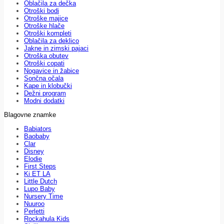
Oblačila za dečka
Otroški bodi
Otroške majice
Otroške hlače
Otroški kompleti
Oblačila za deklico
Jakne in zimski pajaci
Otroška obutev
Otroški copati
Nogavice in žabice
Sončna očala
Kape in klobučki
Dežni program
Modni dodatki
Blagovne znamke
Babiators
Baobaby
Clar
Disney
Elodie
First Steps
Ki ET LA
Little Dutch
Lupo Baby
Nursery Time
Nuuroo
Perletti
Rockahula Kids