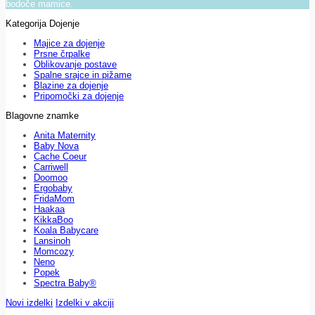
bodoče mamice.
Kategorija Dojenje
Majice za dojenje
Prsne črpalke
Oblikovanje postave
Spalne srajce in pižame
Blazine za dojenje
Pripomočki za dojenje
Blagovne znamke
Anita Maternity
Baby Nova
Cache Coeur
Carriwell
Doomoo
Ergobaby
FridaMom
Haakaa
KikkaBoo
Koala Babycare
Lansinoh
Momcozy
Neno
Popek
Spectra Baby®
Novi izdelki
Izdelki v akciji