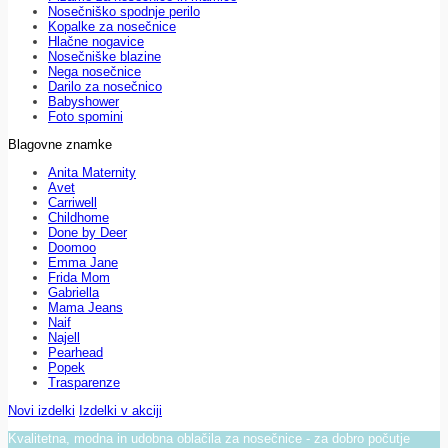
Nosečniško spodnje perilo
Kopalke za nosečnice
Hlačne nogavice
Nosečniške blazine
Nega nosečnice
Darilo za nosečnico
Babyshower
Foto spomini
Blagovne znamke
Anita Maternity
Avet
Carriwell
Childhome
Done by Deer
Doomoo
Emma Jane
Frida Mom
Gabriella
Mama Jeans
Naif
Najell
Pearhead
Popek
Trasparenze
Novi izdelki
Izdelki v akciji
Kvalitetna, modna in udobna oblačila za nosečnice - za dobro počutje