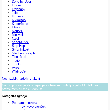
Done by Deer
Elodie
Ergobaby
Joie
Kidzroom
KikkaBoo
Kinderfeets
Lässig
Marky®
MiniMeis
Najell
Scoot&Ride
Skip Hop
SmarTrike®
Stephen Joseph
Tiba+Marl
Trixie
Trunki
Voksi
Wildride®
Novi izdelki
Izdelki v akciji
Naj bo potovanje ali potepanje z otrokom čimbolj prijetno! Izdelki za
brezskrben družinski dopust.
Kategorija Igranje
Po starosti otroka
0+ Novorojenček