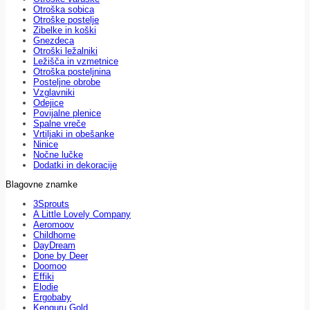
Otroška sobica
Otroške postelje
Zibelke in koški
Gnezdeca
Otroški ležalniki
Ležišča in vzmetnice
Otroška posteljnina
Posteljne obrobe
Vzglavniki
Odejice
Povijalne plenice
Spalne vreče
Vrtiljaki in obešanke
Ninice
Nočne lučke
Dodatki in dekoracije
Blagovne znamke
3Sprouts
A Little Lovely Company
Aeromoov
Childhome
DayDream
Done by Deer
Doomoo
Effiki
Elodie
Ergobaby
Kenguru Gold