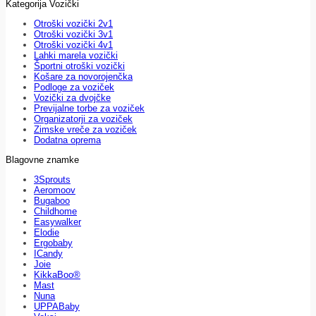
Kategorija Vozički
Otroški vozički 2v1
Otroški vozički 3v1
Otroški vozički 4v1
Lahki marela vozički
Športni otroški vozički
Košare za novorojenčka
Podloge za voziček
Vozički za dvojčke
Previjalne torbe za voziček
Organizatorji za voziček
Zimske vreče za voziček
Dodatna oprema
Blagovne znamke
3Sprouts
Aeromoov
Bugaboo
Childhome
Easywalker
Elodie
Ergobaby
ICandy
Joie
KikkaBoo®
Mast
Nuna
UPPABaby