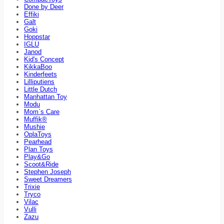
Done by Deer
Effiki
Galt
Goki
Hoppstar
IGLU
Janod
Kid's Concept
KikkaBoo
Kinderfeets
Lilliputiens
Little Dutch
Manhattan Toy
Modu
Mom`s Care
Muffik®
Mushie
OplaToys
Pearhead
Plan Toys
Play&Go
Scoot&Ride
Stephen Joseph
Sweet Dreamers
Trixie
Tryco
Vilac
Vulli
Zazu