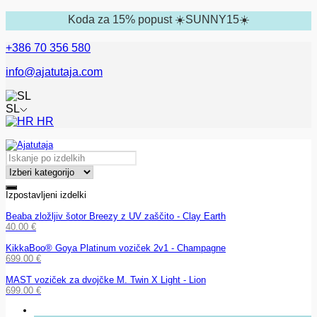
Koda za 15% popust ☀️SUNNY15☀️
+386 70 356 580
info@ajatutaja.com
SL
HR
Izpostavljeni izdelki
Beaba zložljiv šotor Breezy z UV zaščito - Clay Earth
40.00
€
KikkaBoo® Goya Platinum voziček 2v1 - Champagne
699.00
€
MAST voziček za dvojčke M. Twin X Light - Lion
699.00
€