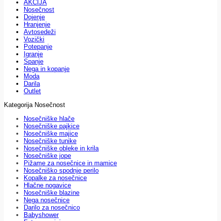
AKCIJA
Nosečnost
Dojenje
Hranjenje
Avtosedeži
Vozički
Potepanje
Igranje
Spanje
Nega in kopanje
Moda
Darila
Outlet
Kategorija Nosečnost
Nosečniške hlače
Nosečniške pajkice
Nosečniške majice
Nosečniške tunike
Nosečniške obleke in krila
Nosečniške jope
Pižame za nosečnice in mamice
Nosečniško spodnje perilo
Kopalke za nosečnice
Hlačne nogavice
Nosečniške blazine
Nega nosečnice
Darilo za nosečnico
Babyshower