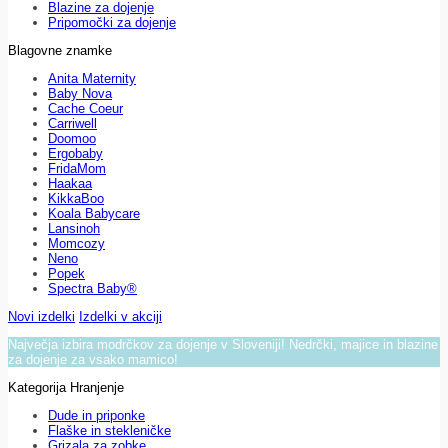
Blazine za dojenje
Pripomočki za dojenje
Blagovne znamke
Anita Maternity
Baby Nova
Cache Coeur
Carriwell
Doomoo
Ergobaby
FridaMom
Haakaa
KikkaBoo
Koala Babycare
Lansinoh
Momcozy
Neno
Popek
Spectra Baby®
Novi izdelki
Izdelki v akciji
Največja izbira modrčkov za dojenje v Sloveniji! Nedrčki, majice in blazine
za dojenje za vsako mamico!
Kategorija Hranjenje
Dude in priponke
Flaške in stekleničke
Grizala za zobke