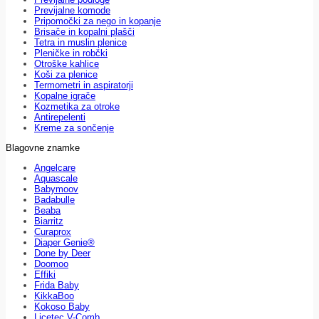
Previjalne komode
Pripomočki za nego in kopanje
Brisače in kopalni plašči
Tetra in muslin plenice
Pleničke in robčki
Otroške kahlice
Koši za plenice
Termometri in aspiratorji
Kopalne igrače
Kozmetika za otroke
Antirepelenti
Kreme za sončenje
Blagovne znamke
Angelcare
Aquascale
Babymoov
Badabulle
Beaba
Biarritz
Curaprox
Diaper Genie®
Done by Deer
Doomoo
Effiki
Frida Baby
KikkaBoo
Kokoso Baby
Licetec V-Comb