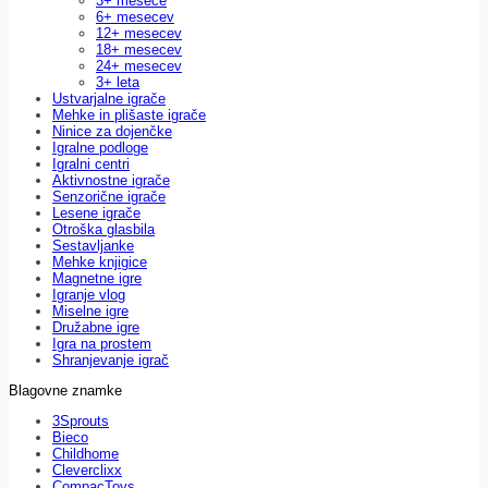
3+ mesece
6+ mesecev
12+ mesecev
18+ mesecev
24+ mesecev
3+ leta
Ustvarjalne igrače
Mehke in plišaste igrače
Ninice za dojenčke
Igralne podloge
Igralni centri
Aktivnostne igrače
Senzorične igrače
Lesene igrače
Otroška glasbila
Sestavljanke
Mehke knjigice
Magnetne igre
Igranje vlog
Miselne igre
Družabne igre
Igra na prostem
Shranjevanje igrač
Blagovne znamke
3Sprouts
Bieco
Childhome
Cleverclixx
CompacToys