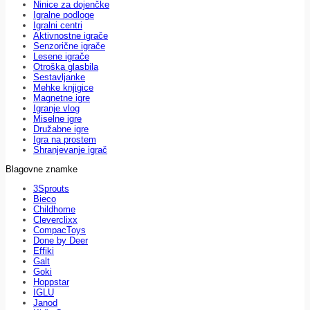
Ninice za dojenčke
Igralne podloge
Igralni centri
Aktivnostne igrače
Senzorične igrače
Lesene igrače
Otroška glasbila
Sestavljanke
Mehke knjigice
Magnetne igre
Igranje vlog
Miselne igre
Družabne igre
Igra na prostem
Shranjevanje igrač
Blagovne znamke
3Sprouts
Bieco
Childhome
Cleverclixx
CompacToys
Done by Deer
Effiki
Galt
Goki
Hoppstar
IGLU
Janod