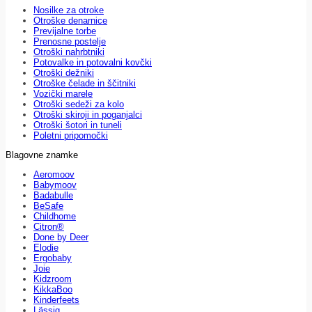
Nosilke za otroke
Otroške denarnice
Previjalne torbe
Prenosne postelje
Otroški nahrbtniki
Potovalke in potovalni kovčki
Otroški dežniki
Otroške čelade in ščitniki
Vozički marele
Otroški sedeži za kolo
Otroški skiroji in poganjalci
Otroški šotori in tuneli
Poletni pripomočki
Blagovne znamke
Aeromoov
Babymoov
Badabulle
BeSafe
Childhome
Citron®
Done by Deer
Elodie
Ergobaby
Joie
Kidzroom
KikkaBoo
Kinderfeets
Lässig