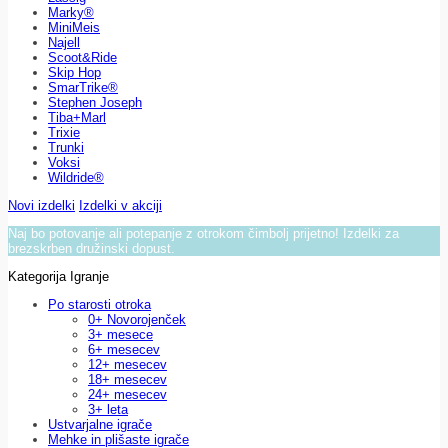
Marky®
MiniMeis
Najell
Scoot&Ride
Skip Hop
SmarTrike®
Stephen Joseph
Tiba+Marl
Trixie
Trunki
Voksi
Wildride®
Novi izdelki
Izdelki v akciji
Naj bo potovanje ali potepanje z otrokom čimbolj prijetno! Izdelki za
brezskrben družinski dopust.
Kategorija Igranje
Po starosti otroka
0+ Novorojenček
3+ mesece
6+ mesecev
12+ mesecev
18+ mesecev
24+ mesecev
3+ leta
Ustvarjalne igrače
Mehke in plišaste igrače