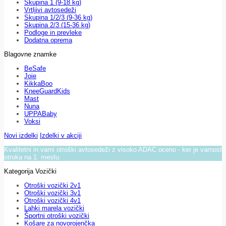
Skupina 1 (9-18 kg)
Vrtljivi avtosedeži
Skupina 1/2/3 (9-36 kg)
Skupina 2/3 (15-36 kg)
Podloge in prevleke
Dodatna oprema
Blagovne znamke
BeSafe
Joie
KikkaBoo
KneeGuardKids
Mast
Nuna
UPPABaby
Voksi
Novi izdelki
Izdelki v akciji
Kvalitetni in varni otroški avtosedeži z visoko ADAC oceno - ker je varnost
otroka na 1. mestu.
Kategorija Vozički
Otroški vozički 2v1
Otroški vozički 3v1
Otroški vozički 4v1
Lahki marela vozički
Športni otroški vozički
Košare za novorojenčka