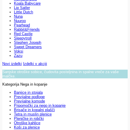
Koala Babycare
Lip Satler
Little Dutch
Nuna
Nuuroo
Pearhead
Rabbit&Friends
Red Castle
Sleepytroll
Stephen Joseph
Sweet Dreamers
Voksi
Zazu
Novi izdelki
Izdelki v akciji
Sanjske otroške sobice, čudovita posteljnina in spalne vreče za vaše
malčke.
Kategorija Nega in kopanje
Banjice in stojala
Previjalne podloge
Previjalne komode
Pripomočki za nego in kopanje
Brisače in kopalni plašči
Tetra in muslin plenice
Pleničke in robčki
Otroške kahlice
Koši za plenice