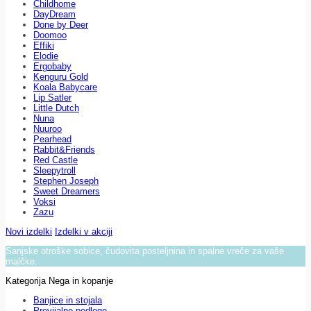
Childhome
DayDream
Done by Deer
Doomoo
Effiki
Elodie
Ergobaby
Kenguru Gold
Koala Babycare
Lip Satler
Little Dutch
Nuna
Nuuroo
Pearhead
Rabbit&Friends
Red Castle
Sleepytroll
Stephen Joseph
Sweet Dreamers
Voksi
Zazu
Novi izdelki
Izdelki v akciji
Sanjske otroške sobice, čudovita posteljnina in spalne vreče za vaše
malčke.
Kategorija Nega in kopanje
Banjice in stojala
Previjalne podloge