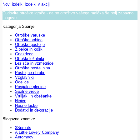
Novi izdelki
Izdelki v akciji
Čudovite otroške igrače - da bo otroštvo vašega malčka še bolj zabavno
in igrivo.
Kategorija Spanje
Otroške varuške
Otroška sobica
Otroške postelje
Zibelke in koški
Gnezdeca
Otroški ležalniki
Ležišča in vzmetnice
Otroška posteljnina
Posteljne obrobe
Vzglavniki
Odejice
Povijalne plenice
Spalne vreče
Vrtiljaki in obešanke
Ninice
Nočne lučke
Dodatki in dekoracije
Blagovne znamke
3Sprouts
A Little Lovely Company
Aeromoov