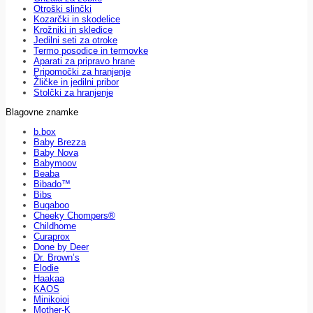
Otroški slinčki
Kozarčki in skodelice
Krožniki in skledice
Jedilni seti za otroke
Termo posodice in termovke
Aparati za pripravo hrane
Pripomočki za hranjenje
Žličke in jedilni pribor
Stolčki za hranjenje
Blagovne znamke
b.box
Baby Brezza
Baby Nova
Babymoov
Beaba
Bibado™
Bibs
Bugaboo
Cheeky Chompers®
Childhome
Curaprox
Done by Deer
Dr. Brown’s
Elodie
Haakaa
KAOS
Minikoioi
Mother-K