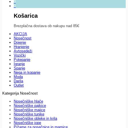
0
0
Košarica
Brezplačna dostava ob nakupu nad 85€
AKCIJA
Nosečnost
Dojenje
Hranjenje
Avtosedeži
Vozički
Potepanje
Igranje
Spanje
Nega in kopanje
Moda
Darila
Outlet
Kategorija Nosečnost
Nosečniške hlače
Nosečniške pajkice
Nosečniške majice
Nosečniške tunike
Nosečniške obleke in krila
Nosečniške jope
Pižame za nosečnice in mamice