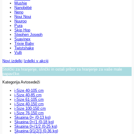
Mushie
Nanobébé
Neno
Noui Noui
Nuuroo
Pura
Skip Hop
Stephen Joseph
Suavinex
Trixie Baby
Twistshake
Vulli
Novi izdelki
Izdelki v akciji
Stolčki za hranjenje, slinčki in ostali pribor za hranjenje za vaše male
papavčke.
Kategorija Avtosedeži
i-Size 40-105 cm
i-Size 40-85 cm
i-Size 61-105 cm
i-Size 40-150 cm
i-Size 100-150 cm
i-Size 76-150 cm
Skupina 0+ (0-13 kg)
Skupina 0+/1 (0-18 kg)
Skupina 0+/1/2 (0-25 kg)
Skupina 0/1/2/3 (0-36 kg)