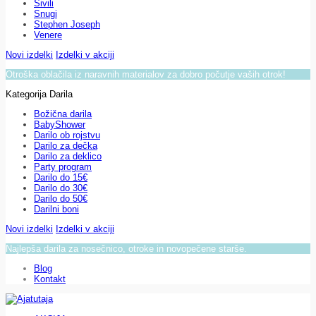
Sivili
Snugi
Stephen Joseph
Venere
Novi izdelki
Izdelki v akciji
Otroška oblačila iz naravnih materialov za dobro počutje vaših otrok!
Kategorija Darila
Božična darila
BabyShower
Darilo ob rojstvu
Darilo za dečka
Darilo za deklico
Party program
Darilo do 15€
Darilo do 30€
Darilo do 50€
Darilni boni
Novi izdelki
Izdelki v akciji
Najlepša darila za nosečnico, otroke in novopečene starše.
Blog
Kontakt