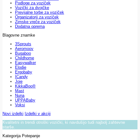
Podloge za voziček
Vozički za dvojčke
Previjalne torbe za voziček
Organizatorji za voziček
Zimske vreče za voziček
Dodatna oprema
Blagovne znamke
3Sprouts
Aeromoov
Bugaboo
Childhome
Easywalker
Elodie
Ergobaby
ICandy
Joie
KikkaBoo®
Mast
Nuna
UPPABaby
Voksi
Novi izdelki
Izdelki v akciji
Kvalitetni in trendi otroški vozički, ki navdušijo tudi najbolj zahtevne
starše.
Kategorija Potepanje