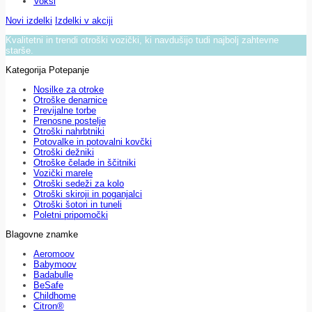
Voksi
Novi izdelki
Izdelki v akciji
Kvalitetni in trendi otroški vozički, ki navdušijo tudi najbolj zahtevne
starše.
Kategorija Potepanje
Nosilke za otroke
Otroške denarnice
Previjalne torbe
Prenosne postelje
Otroški nahrbtniki
Potovalke in potovalni kovčki
Otroški dežniki
Otroške čelade in ščitniki
Vozički marele
Otroški sedeži za kolo
Otroški skiroji in poganjalci
Otroški šotori in tuneli
Poletni pripomočki
Blagovne znamke
Aeromoov
Babymoov
Badabulle
BeSafe
Childhome
Citron®