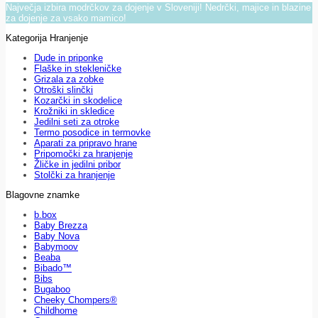
Največja izbira modrčkov za dojenje v Sloveniji! Nedrčki, majice in blazine
za dojenje za vsako mamico!
Kategorija Hranjenje
Dude in priponke
Flaške in stekleničke
Grizala za zobke
Otroški slinčki
Kozarčki in skodelice
Krožniki in skledice
Jedilni seti za otroke
Termo posodice in termovke
Aparati za pripravo hrane
Pripomočki za hranjenje
Žličke in jedilni pribor
Stolčki za hranjenje
Blagovne znamke
b.box
Baby Brezza
Baby Nova
Babymoov
Beaba
Bibado™
Bibs
Bugaboo
Cheeky Chompers®
Childhome