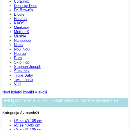
Curaprox
Done by Deer
Dr. Brown’s
Elodie
Haakaa
KAOS
Minikoioi
Mother-K
Mushie
Nanobébé
Neno
Noui Noui
Nuuroo
Pura
Skip Hop
Stephen Joseph
Suavinex
Trixie Baby
Twistshake
Vulli
Novi izdelki
Izdelki v akciji
Stolčki za hranjenje, slinčki in ostali pribor za hranjenje za vaše male
papavčke.
Kategorija Avtosedeži
i-Size 40-105 cm
i-Size 40-85 cm
i-Size 61-105 cm