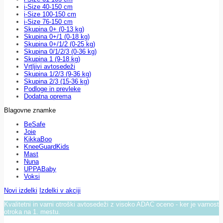
i-Size 40-150 cm
i-Size 100-150 cm
i-Size 76-150 cm
Skupina 0+ (0-13 kg)
Skupina 0+/1 (0-18 kg)
Skupina 0+/1/2 (0-25 kg)
Skupina 0/1/2/3 (0-36 kg)
Skupina 1 (9-18 kg)
Vrtljivi avtosedeži
Skupina 1/2/3 (9-36 kg)
Skupina 2/3 (15-36 kg)
Podloge in prevleke
Dodatna oprema
Blagovne znamke
BeSafe
Joie
KikkaBoo
KneeGuardKids
Mast
Nuna
UPPABaby
Voksi
Novi izdelki
Izdelki v akciji
Kvalitetni in varni otroški avtosedeži z visoko ADAC oceno - ker je varnost
otroka na 1. mestu.