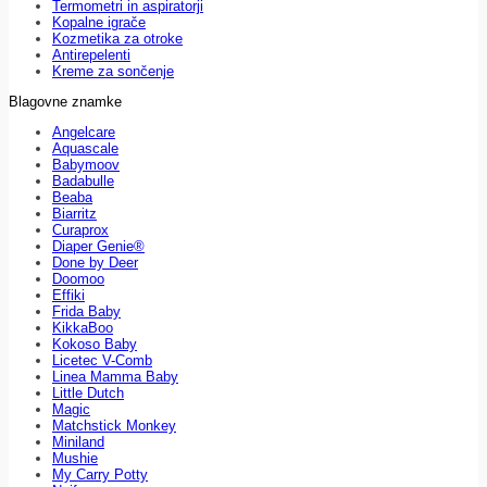
Termometri in aspiratorji
Kopalne igrače
Kozmetika za otroke
Antirepelenti
Kreme za sončenje
Blagovne znamke
Angelcare
Aquascale
Babymoov
Badabulle
Beaba
Biarritz
Curaprox
Diaper Genie®
Done by Deer
Doomoo
Effiki
Frida Baby
KikkaBoo
Kokoso Baby
Licetec V-Comb
Linea Mamma Baby
Little Dutch
Magic
Matchstick Monkey
Miniland
Mushie
My Carry Potty