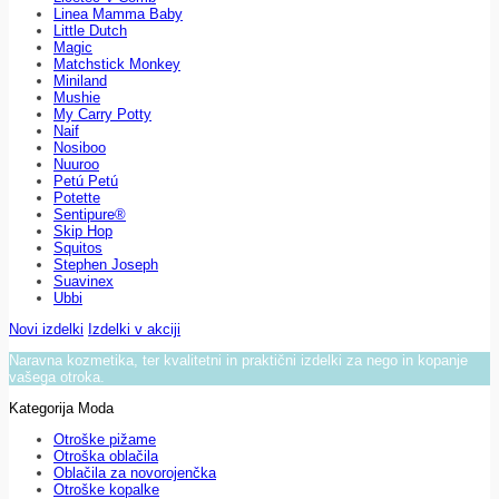
Linea Mamma Baby
Little Dutch
Magic
Matchstick Monkey
Miniland
Mushie
My Carry Potty
Naif
Nosiboo
Nuuroo
Petú Petú
Potette
Sentipure®
Skip Hop
Squitos
Stephen Joseph
Suavinex
Ubbi
Novi izdelki
Izdelki v akciji
Naravna kozmetika, ter kvalitetni in praktični izdelki za nego in kopanje
vašega otroka.
Kategorija Moda
Otroške pižame
Otroška oblačila
Oblačila za novorojenčka
Otroške kopalke