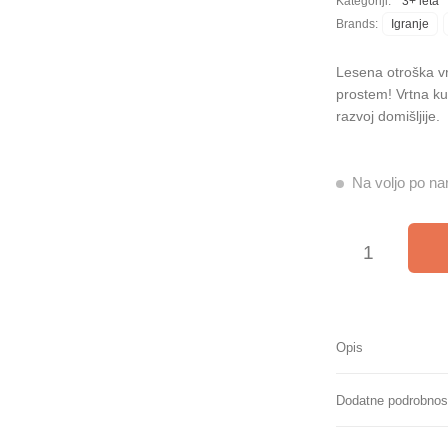
Kategoriji:
3+ leta
Brands:
Igranje
Lesena otroška vr
prostem! Vrtna ku
razvoj domišljije.
Na voljo po nar
Lesena vrtna kuhinj
Opis
Dodatne podrobnos