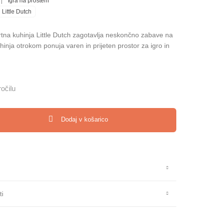
|
Igra na prostem
Little Dutch
tna kuhinja Little Dutch zagotavlja neskončno zabave na
hinja otrokom ponuja varen in prijeten prostor za igro in
očilu
a Little Dutch količina
Dodaj v košarico
ti