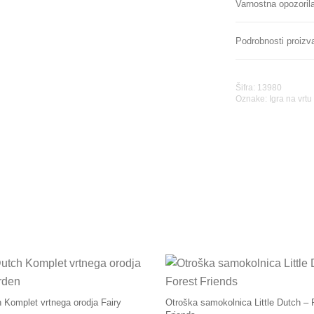
Varnostna opozoril
Podrobnosti proizv
Šifra: 13980
Oznake:
Igra na vrtu
h Komplet vrtnega orodja Fairy
Otroška samokolnica Little Dutch – 