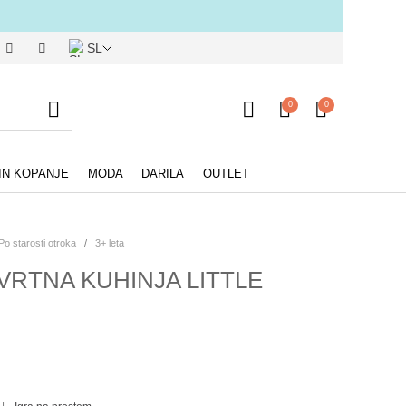
SL
0
0
IN KOPANJE
MODA
DARILA
OUTLET
Po starosti otroka
/
3+ leta
VRTNA KUHINJA LITTLE