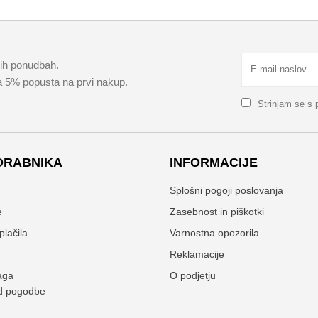
kih ponudbah.
za 5% popusta na prvi nakup.
Strinjam se s
ORABNIKA
INFORMACIJE
n
Splošni pogoji poslovanja
e
Zasebnost in piškotki
plačila
Varnostna opozorila
Reklamacije
aga
O podjetju
d pogodbe