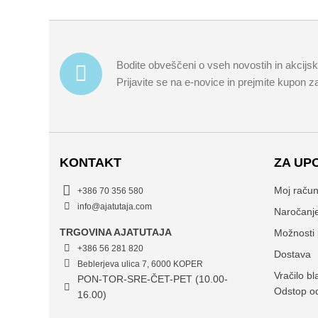
Bodite obveščeni o vseh novostih in akcijs
Prijavite se na e-novice in prejmite kupon 
KONTAKT
ZA UP
Moj raču
+386 70 356 580
info@ajatutaja.com
Naročanj
TRGOVINA AJATUTAJA
Možnosti 
+386 56 281 820
Dostava
Beblerjeva ulica 7, 6000 KOPER
Vračilo bl
PON-TOR-SRE-ČET-PET (10.00-
Odstop o
16.00)