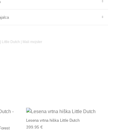
a
ajalca
|
Little Dutch
|
Mali mojster
Lesena vrtna hiška Little Dutch
399.95
€
Forest