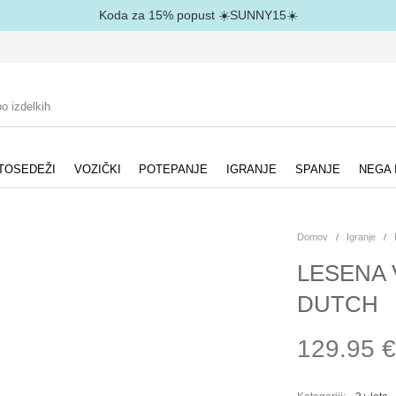
Koda za 15% popust ☀️SUNNY15☀️
TOSEDEŽI
VOZIČKI
POTEPANJE
IGRANJE
SPANJE
NEGA 
Domov
/
Igranje
/
LESENA 
DUTCH
129.95
€