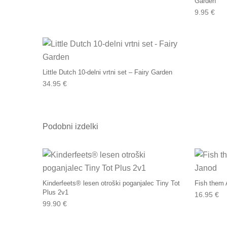
Garden
9.95
€
Little Dutch 10-delni vrtni set – Fairy Garden
34.95
€
Podobni izdelki
Kinderfeets® lesen otroški poganjalec Tiny Tot
Fish them 
Plus 2v1
16.95
€
99.90
€