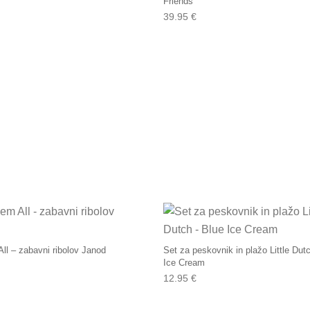
Friends
39.95
€
All – zabavni ribolov Janod
Set za peskovnik in plažo Little Dut
Ice Cream
12.95
€