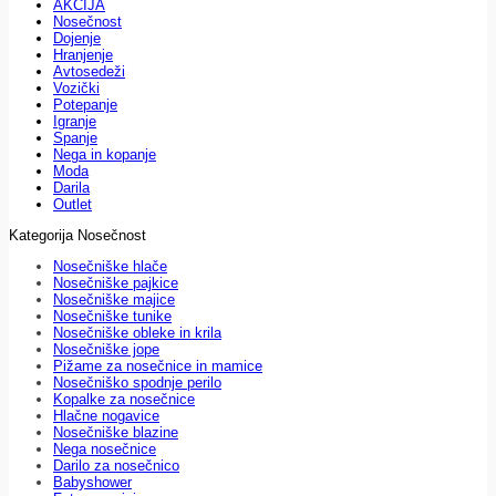
AKCIJA
Nosečnost
Dojenje
Hranjenje
Avtosedeži
Vozički
Potepanje
Igranje
Spanje
Nega in kopanje
Moda
Darila
Outlet
Kategorija Nosečnost
Nosečniške hlače
Nosečniške pajkice
Nosečniške majice
Nosečniške tunike
Nosečniške obleke in krila
Nosečniške jope
Pižame za nosečnice in mamice
Nosečniško spodnje perilo
Kopalke za nosečnice
Hlačne nogavice
Nosečniške blazine
Nega nosečnice
Darilo za nosečnico
Babyshower