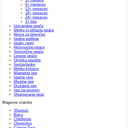
3+ mesece
6+ mesecev
12+ mesecev
18+ mesecev
24+ mesecev
3+ leta
Ustvarjalne igrače
Mehke in plišaste igrače
Ninice za dojenčke
Igralne podloge
Igralni centri
Aktivnostne igrače
Senzorične igrače
Lesene igrače
Otroška glasbila
Sestavljanke
Mehke knjigice
Magnetne igre
Igranje vlog
Miselne igre
Družabne igre
Igra na prostem
Shranjevanje igrač
Blagovne znamke
3Sprouts
Bieco
Childhome
Cleverclixx
CompacToys