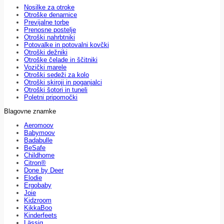
Nosilke za otroke
Otroške denarnice
Previjalne torbe
Prenosne postelje
Otroški nahrbtniki
Potovalke in potovalni kovčki
Otroški dežniki
Otroške čelade in ščitniki
Vozički marele
Otroški sedeži za kolo
Otroški skiroji in poganjalci
Otroški šotori in tuneli
Poletni pripomočki
Blagovne znamke
Aeromoov
Babymoov
Badabulle
BeSafe
Childhome
Citron®
Done by Deer
Elodie
Ergobaby
Joie
Kidzroom
KikkaBoo
Kinderfeets
Lässig