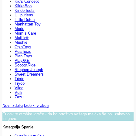
Kid's Concept
KikkaBoo
Kinderfeets
Lilliputiens
Little Dutch
Manhattan Toy
Modu
Mom`s Care
Muffik®
Mushie
OplaToys
Pearhead
Plan Toys
Play&Go
Scoot&Ride
Stephen Joseph
Sweet Dreamers
Trixie
Tryco
Vilac
Vulli
Zazu
Novi izdelki
Izdelki v akciji
Čudovite otroške igrače - da bo otroštvo vašega malčka še bolj zabavno
in igrivo.
Kategorija Spanje
Otroške varuške