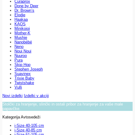
Curaprox
Done by Deer
Dr. Brown’s
Elodie
Haakaa
KAOS
Minikoioi
Mother-K
Mushie
Nanobébé
Neno
Noui Noui
Nuuroo
Pura
Skip Hop
Stephen Joseph
Suavinex
Trixie Baby
Twistshake
Vulli
Novi izdelki
Izdelki v akciji
Stolčki za hranjenje, slinčki in ostali pribor za hranjenje za vaše male
papavčke.
Kategorija Avtosedeži
i-Size 40-105 cm
i-Size 40-85 cm
i-Size 61-105 cm