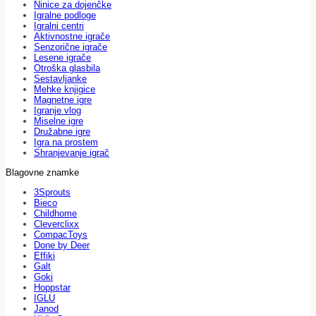
Ninice za dojenčke
Igralne podloge
Igralni centri
Aktivnostne igrače
Senzorične igrače
Lesene igrače
Otroška glasbila
Sestavljanke
Mehke knjigice
Magnetne igre
Igranje vlog
Miselne igre
Družabne igre
Igra na prostem
Shranjevanje igrač
Blagovne znamke
3Sprouts
Bieco
Childhome
Cleverclixx
CompacToys
Done by Deer
Effiki
Galt
Goki
Hoppstar
IGLU
Janod