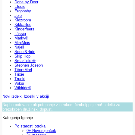
Done by Deer
Elodie
Ergobaby
Joie
Kidzroom
KikkaBoo
Kinderfeets
Lässig
Marky®
MiniMeis
Najell
Scoot&Ride
Skip Hop
SmarTrike®
Stephen Joseph
Tiba+Marl
Trixie
Trunki
Voksi
Wildride®
Novi izdelki
Izdelki v akciji
Naj bo potovanje ali potepanje z otrokom čimbolj prijetno! Izdelki za
brezskrben družinski dopust.
Kategorija Igranje
Po starosti otroka
0+ Novorojenček