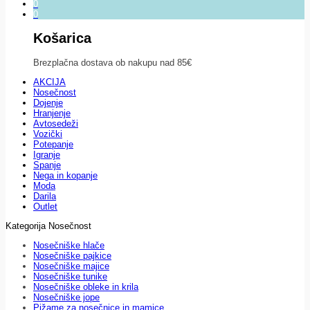
0
0
Košarica
Brezplačna dostava ob nakupu nad 85€
AKCIJA
Nosečnost
Dojenje
Hranjenje
Avtosedeži
Vozički
Potepanje
Igranje
Spanje
Nega in kopanje
Moda
Darila
Outlet
Kategorija Nosečnost
Nosečniške hlače
Nosečniške pajkice
Nosečniške majice
Nosečniške tunike
Nosečniške obleke in krila
Nosečniške jope
Pižame za nosečnice in mamice