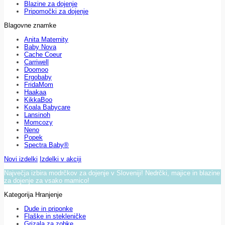
Blazine za dojenje
Pripomočki za dojenje
Blagovne znamke
Anita Maternity
Baby Nova
Cache Coeur
Carriwell
Doomoo
Ergobaby
FridaMom
Haakaa
KikkaBoo
Koala Babycare
Lansinoh
Momcozy
Neno
Popek
Spectra Baby®
Novi izdelki
Izdelki v akciji
Največja izbira modrčkov za dojenje v Sloveniji! Nedrčki, majice in blazine
za dojenje za vsako mamico!
Kategorija Hranjenje
Dude in priponke
Flaške in stekleničke
Grizala za zobke