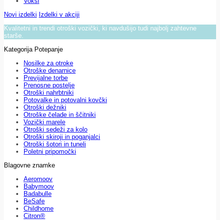
Voksi
Novi izdelki
Izdelki v akciji
Kvalitetni in trendi otroški vozički, ki navdušijo tudi najbolj zahtevne
starše.
Kategorija Potepanje
Nosilke za otroke
Otroške denarnice
Previjalne torbe
Prenosne postelje
Otroški nahrbtniki
Potovalke in potovalni kovčki
Otroški dežniki
Otroške čelade in ščitniki
Vozički marele
Otroški sedeži za kolo
Otroški skiroji in poganjalci
Otroški šotori in tuneli
Poletni pripomočki
Blagovne znamke
Aeromoov
Babymoov
Badabulle
BeSafe
Childhome
Citron®