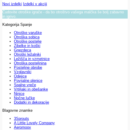
Novi izdelki
Izdelki v akciji
Čudovite otroške igrače - da bo otroštvo vašega malčka še bolj zabavno
in igrivo.
Kategorija Spanje
Otroške varuške
Otroška sobica
Otroške postelje
Zibelke in koški
Gnezdeca
Otroški ležalniki
Ležišča in vzmetnice
Otroška posteljnina
Posteljne obrobe
Vzglavniki
Odejice
Povijalne plenice
Spalne vreče
Vrtiljaki in obešanke
Ninice
Nočne lučke
Dodatki in dekoracije
Blagovne znamke
3Sprouts
A Little Lovely Company
Aeromoov