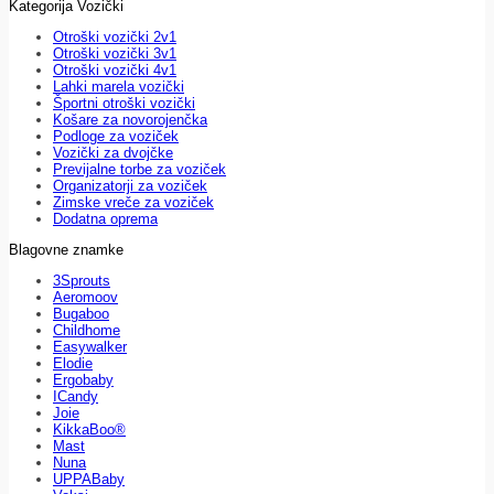
Kategorija Vozički
Otroški vozički 2v1
Otroški vozički 3v1
Otroški vozički 4v1
Lahki marela vozički
Športni otroški vozički
Košare za novorojenčka
Podloge za voziček
Vozički za dvojčke
Previjalne torbe za voziček
Organizatorji za voziček
Zimske vreče za voziček
Dodatna oprema
Blagovne znamke
3Sprouts
Aeromoov
Bugaboo
Childhome
Easywalker
Elodie
Ergobaby
ICandy
Joie
KikkaBoo®
Mast
Nuna
UPPABaby