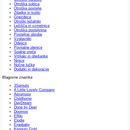
Otroška sobica
Otroške postelje
Zibelke in koški
Gnezdeca
Otroški ležalniki
Ležišča in vzmetnice
Otroška posteljnina
Posteljne obrobe
Vzglavniki
Odejice
Povijalne plenice
Spalne vreče
Vrtiljaki in obešanke
Ninice
Nočne lučke
Dodatki in dekoracije
Blagovne znamke
3Sprouts
A Little Lovely Company
Aeromoov
Childhome
DayDream
Done by Deer
Doomoo
Effiki
Elodie
Ergobaby
Kenguru Gold