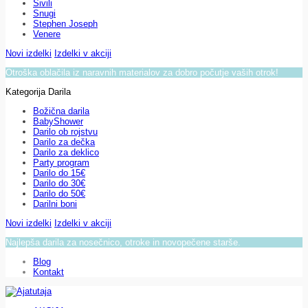
Sivili
Snugi
Stephen Joseph
Venere
Novi izdelki
Izdelki v akciji
Otroška oblačila iz naravnih materialov za dobro počutje vaših otrok!
Kategorija Darila
Božična darila
BabyShower
Darilo ob rojstvu
Darilo za dečka
Darilo za deklico
Party program
Darilo do 15€
Darilo do 30€
Darilo do 50€
Darilni boni
Novi izdelki
Izdelki v akciji
Najlepša darila za nosečnico, otroke in novopečene starše.
Blog
Kontakt