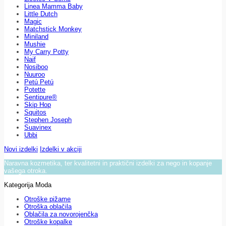
Linea Mamma Baby
Little Dutch
Magic
Matchstick Monkey
Miniland
Mushie
My Carry Potty
Naif
Nosiboo
Nuuroo
Petú Petú
Potette
Sentipure®
Skip Hop
Squitos
Stephen Joseph
Suavinex
Ubbi
Novi izdelki
Izdelki v akciji
Naravna kozmetika, ter kvalitetni in praktični izdelki za nego in kopanje
vašega otroka.
Kategorija Moda
Otroške pižame
Otroška oblačila
Oblačila za novorojenčka
Otroške kopalke