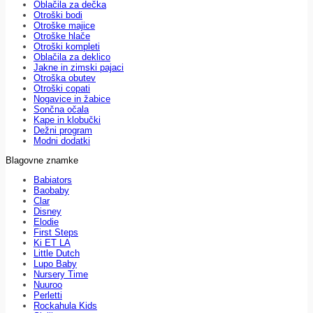
Oblačila za dečka
Otroški bodi
Otroške majice
Otroške hlače
Otroški kompleti
Oblačila za deklico
Jakne in zimski pajaci
Otroška obutev
Otroški copati
Nogavice in žabice
Sončna očala
Kape in klobučki
Dežni program
Modni dodatki
Blagovne znamke
Babiators
Baobaby
Clar
Disney
Elodie
First Steps
Ki ET LA
Little Dutch
Lupo Baby
Nursery Time
Nuuroo
Perletti
Rockahula Kids