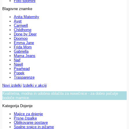
Foto spomini
Blagovne znamke
Anita Maternity
Avet
Carriwell
Childhome
Done by Deer
Doomoo
Emma Jane
Frida Mom
Gabriella
Mama Jeans
Naif
Najell
Pearhead
Popek
Trasparenze
Novi izdelki
Izdelki v akciji
Kvalitetna, modna in udobna oblačila za nosečnice - za dobro počutje
bodoče mamice.
Kategorija Dojenje
Majice za dojenje
Prsne črpalke
Oblikovanje postave
Spalne srajce in pižame