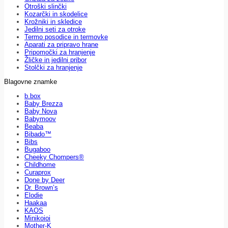
Otroški slinčki
Kozarčki in skodelice
Krožniki in skledice
Jedilni seti za otroke
Termo posodice in termovke
Aparati za pripravo hrane
Pripomočki za hranjenje
Žličke in jedilni pribor
Stolčki za hranjenje
Blagovne znamke
b.box
Baby Brezza
Baby Nova
Babymoov
Beaba
Bibado™
Bibs
Bugaboo
Cheeky Chompers®
Childhome
Curaprox
Done by Deer
Dr. Brown’s
Elodie
Haakaa
KAOS
Minikoioi
Mother-K