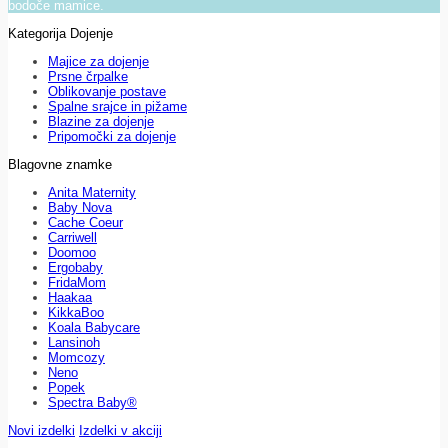
bodoče mamice.
Kategorija Dojenje
Majice za dojenje
Prsne črpalke
Oblikovanje postave
Spalne srajce in pižame
Blazine za dojenje
Pripomočki za dojenje
Blagovne znamke
Anita Maternity
Baby Nova
Cache Coeur
Carriwell
Doomoo
Ergobaby
FridaMom
Haakaa
KikkaBoo
Koala Babycare
Lansinoh
Momcozy
Neno
Popek
Spectra Baby®
Novi izdelki
Izdelki v akciji