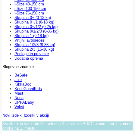
i-Size 40-150 cm
i-Size 100-150 cm
i-Size 76-150 cm
Skupina 0+ (0-13 kg)
Skupina 0+/1 (0-18 kg)
Skupina 0+/1/2 (0-25 kg)
Skupina 0/1/2/3 (0-36 kg)
Skupina 1 (9-18 kg)
Vrtljivi avtosedeži
Skupina 1/2/3 (9-36 kg)
Skupina 2/3 (15-36 kg)
Podloge in prevleke
Dodatna oprema
Blagovne znamke
BeSafe
Joie
KikkaBoo
KneeGuardKids
Mast
Nuna
UPPABaby
Voksi
Novi izdelki
Izdelki v akciji
Kvalitetni in varni otroški avtosedeži z visoko ADAC oceno - ker je varnost
otroka na 1. mestu.