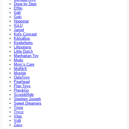
Done by Deer
Effiki
Galt
Goki
Hoppstar
IGLU
Janod
Kid's Concept
KikkaBoo
Kinderfeets
Lilliputiens
Little Dutch
Manhattan Toy
Modu
Mom`s Care
Muffik®
Mushie
OplaToys
Pearhead
Plan Toys
Play&Go
Scoot&Ride
Stephen Joseph
Sweet Dreamers
Trixie
Tryco
Vilac
Vulli
Zazu