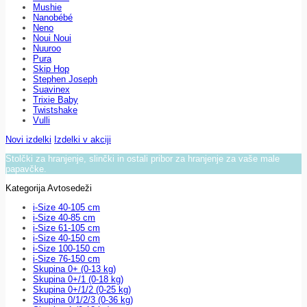
Mushie
Nanobébé
Neno
Noui Noui
Nuuroo
Pura
Skip Hop
Stephen Joseph
Suavinex
Trixie Baby
Twistshake
Vulli
Novi izdelki
Izdelki v akciji
Stolčki za hranjenje, slinčki in ostali pribor za hranjenje za vaše male
papavčke.
Kategorija Avtosedeži
i-Size 40-105 cm
i-Size 40-85 cm
i-Size 61-105 cm
i-Size 40-150 cm
i-Size 100-150 cm
i-Size 76-150 cm
Skupina 0+ (0-13 kg)
Skupina 0+/1 (0-18 kg)
Skupina 0+/1/2 (0-25 kg)
Skupina 0/1/2/3 (0-36 kg)