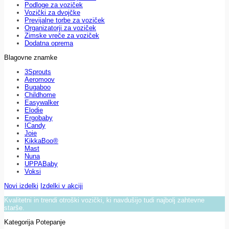
Podloge za voziček
Vozički za dvojčke
Previjalne torbe za voziček
Organizatorji za voziček
Zimske vreče za voziček
Dodatna oprema
Blagovne znamke
3Sprouts
Aeromoov
Bugaboo
Childhome
Easywalker
Elodie
Ergobaby
ICandy
Joie
KikkaBoo®
Mast
Nuna
UPPABaby
Voksi
Novi izdelki
Izdelki v akciji
Kvalitetni in trendi otroški vozički, ki navdušijo tudi najbolj zahtevne
starše.
Kategorija Potepanje