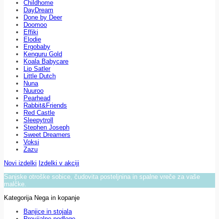
Childhome
DayDream
Done by Deer
Doomoo
Effiki
Elodie
Ergobaby
Kenguru Gold
Koala Babycare
Lip Satler
Little Dutch
Nuna
Nuuroo
Pearhead
Rabbit&Friends
Red Castle
Sleepytroll
Stephen Joseph
Sweet Dreamers
Voksi
Zazu
Novi izdelki
Izdelki v akciji
Sanjske otroške sobice, čudovita posteljnina in spalne vreče za vaše
malčke.
Kategorija Nega in kopanje
Banjice in stojala
Previjalne podloge