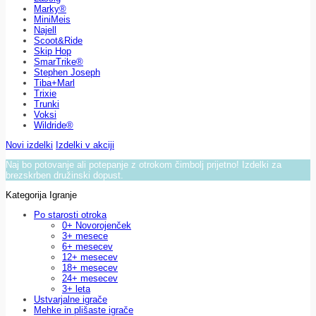
Marky®
MiniMeis
Najell
Scoot&Ride
Skip Hop
SmarTrike®
Stephen Joseph
Tiba+Marl
Trixie
Trunki
Voksi
Wildride®
Novi izdelki
Izdelki v akciji
Naj bo potovanje ali potepanje z otrokom čimbolj prijetno! Izdelki za
brezskrben družinski dopust.
Kategorija Igranje
Po starosti otroka
0+ Novorojenček
3+ mesece
6+ mesecev
12+ mesecev
18+ mesecev
24+ mesecev
3+ leta
Ustvarjalne igrače
Mehke in plišaste igrače