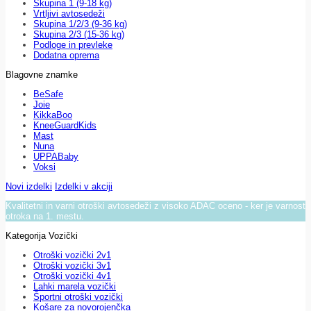
Skupina 1 (9-18 kg)
Vrtljivi avtosedeži
Skupina 1/2/3 (9-36 kg)
Skupina 2/3 (15-36 kg)
Podloge in prevleke
Dodatna oprema
Blagovne znamke
BeSafe
Joie
KikkaBoo
KneeGuardKids
Mast
Nuna
UPPABaby
Voksi
Novi izdelki
Izdelki v akciji
Kvalitetni in varni otroški avtosedeži z visoko ADAC oceno - ker je varnost
otroka na 1. mestu.
Kategorija Vozički
Otroški vozički 2v1
Otroški vozički 3v1
Otroški vozički 4v1
Lahki marela vozički
Športni otroški vozički
Košare za novorojenčka