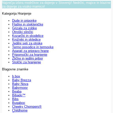
Največja izbira modrčkov za dojenje v Sloveniji! Nedrčki, majice in blazine
za dojenje za vsako mamico!
Kategorija Hranjenje
Dude in priponke
Flaške in stekleničke
Grizala za zobke
Otroški slinčki
Kozarčki in skodelice
Krožniki in skledice
Jedilni seti za otroke
Termo posodice in termovke
Aparati za pripravo hrane
Pripomočki za hranjenje
Žličke in jedilni pribor
Stolčki za hranjenje
Blagovne znamke
b.box
Baby Brezza
Baby Nova
Babymoov
Beaba
Bibado™
Bibs
Bugaboo
Cheeky Chompers®
Childhome