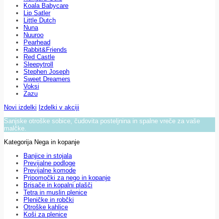
Koala Babycare
Lip Satler
Little Dutch
Nuna
Nuuroo
Pearhead
Rabbit&Friends
Red Castle
Sleepytroll
Stephen Joseph
Sweet Dreamers
Voksi
Zazu
Novi izdelki
Izdelki v akciji
Sanjske otroške sobice, čudovita posteljnina in spalne vreče za vaše
malčke.
Kategorija Nega in kopanje
Banjice in stojala
Previjalne podloge
Previjalne komode
Pripomočki za nego in kopanje
Brisače in kopalni plašči
Tetra in muslin plenice
Pleničke in robčki
Otroške kahlice
Koši za plenice