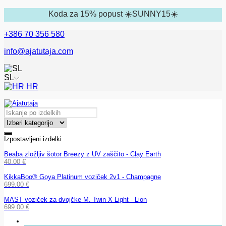
Koda za 15% popust ☀️SUNNY15☀️
+386 70 356 580
info@ajatutaja.com
SL
HR
Izpostavljeni izdelki
Beaba zložljiv šotor Breezy z UV zaščito - Clay Earth
40.00
€
KikkaBoo® Goya Platinum voziček 2v1 - Champagne
699.00
€
MAST voziček za dvojčke M. Twin X Light - Lion
699.00
€