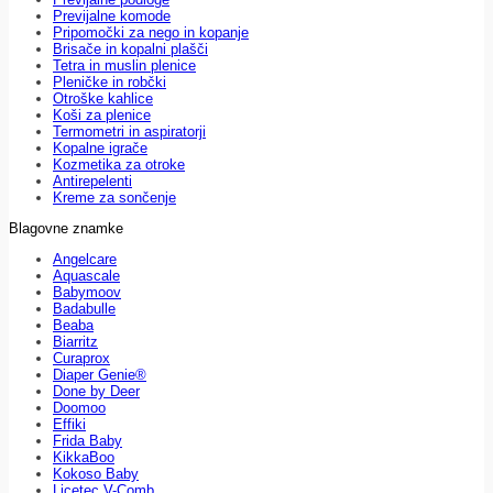
Previjalne komode
Pripomočki za nego in kopanje
Brisače in kopalni plašči
Tetra in muslin plenice
Pleničke in robčki
Otroške kahlice
Koši za plenice
Termometri in aspiratorji
Kopalne igrače
Kozmetika za otroke
Antirepelenti
Kreme za sončenje
Blagovne znamke
Angelcare
Aquascale
Babymoov
Badabulle
Beaba
Biarritz
Curaprox
Diaper Genie®
Done by Deer
Doomoo
Effiki
Frida Baby
KikkaBoo
Kokoso Baby
Licetec V-Comb