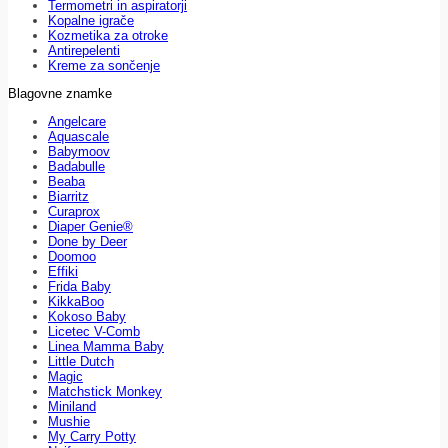
Termometri in aspiratorji
Kopalne igrače
Kozmetika za otroke
Antirepelenti
Kreme za sončenje
Blagovne znamke
Angelcare
Aquascale
Babymoov
Badabulle
Beaba
Biarritz
Curaprox
Diaper Genie®
Done by Deer
Doomoo
Effiki
Frida Baby
KikkaBoo
Kokoso Baby
Licetec V-Comb
Linea Mamma Baby
Little Dutch
Magic
Matchstick Monkey
Miniland
Mushie
My Carry Potty