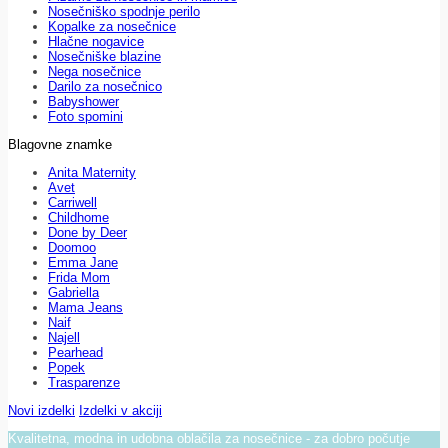
Nosečniško spodnje perilo
Kopalke za nosečnice
Hlačne nogavice
Nosečniške blazine
Nega nosečnice
Darilo za nosečnico
Babyshower
Foto spomini
Blagovne znamke
Anita Maternity
Avet
Carriwell
Childhome
Done by Deer
Doomoo
Emma Jane
Frida Mom
Gabriella
Mama Jeans
Naif
Najell
Pearhead
Popek
Trasparenze
Novi izdelki
Izdelki v akciji
Kvalitetna, modna in udobna oblačila za nosečnice - za dobro počutje