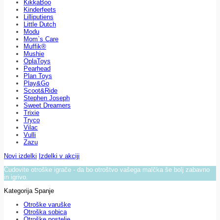
KikkaBoo
Kinderfeets
Lilliputiens
Little Dutch
Modu
Mom`s Care
Muffik®
Mushie
OplaToys
Pearhead
Plan Toys
Play&Go
Scoot&Ride
Stephen Joseph
Sweet Dreamers
Trixie
Tryco
Vilac
Vulli
Zazu
Novi izdelki
Izdelki v akciji
Čudovite otroške igrače - da bo otroštvo vašega malčka še bolj zabavno
in igrivo.
Kategorija Spanje
Otroške varuške
Otroška sobica
Otroške postelje