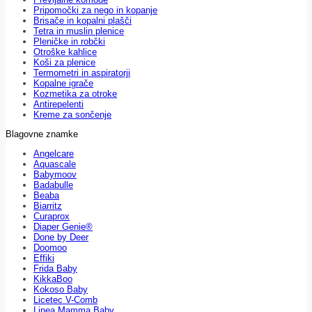
Pripomočki za nego in kopanje
Brisače in kopalni plašči
Tetra in muslin plenice
Pleničke in robčki
Otroške kahlice
Koši za plenice
Termometri in aspiratorji
Kopalne igrače
Kozmetika za otroke
Antirepelenti
Kreme za sončenje
Blagovne znamke
Angelcare
Aquascale
Babymoov
Badabulle
Beaba
Biarritz
Curaprox
Diaper Genie®
Done by Deer
Doomoo
Effiki
Frida Baby
KikkaBoo
Kokoso Baby
Licetec V-Comb
Linea Mamma Baby