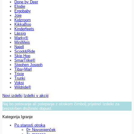
Done by Deer
Elodie
Ergobaby
Joie
Kidzroom
KikkaBoo
Kinderfeets
Lässig
Marky®
MiniMeis
Najell
Scoot&Ride
Skip Hop
SmarTrike®
Stephen Joseph
Tiba+Marl
Trixie
Trunki
Voksi
Wildride®
Novi izdelki
Izdelki v akciji
Naj bo potovanje ali potepanje z otrokom čimbolj prijetno! Izdelki za
brezskrben družinski dopust.
Kategorija Igranje
Po starosti otroka
0+ Novorojenček