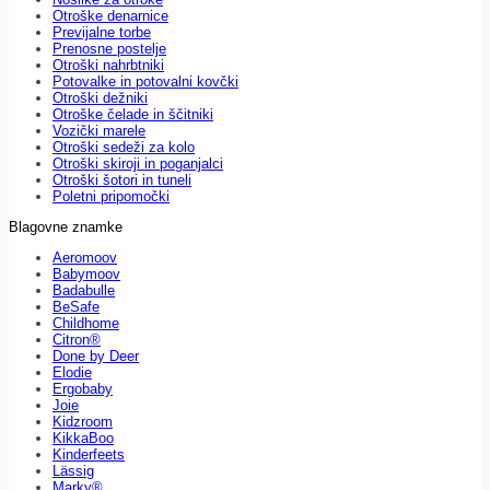
Otroške denarnice
Previjalne torbe
Prenosne postelje
Otroški nahrbtniki
Potovalke in potovalni kovčki
Otroški dežniki
Otroške čelade in ščitniki
Vozički marele
Otroški sedeži za kolo
Otroški skiroji in poganjalci
Otroški šotori in tuneli
Poletni pripomočki
Blagovne znamke
Aeromoov
Babymoov
Badabulle
BeSafe
Childhome
Citron®
Done by Deer
Elodie
Ergobaby
Joie
Kidzroom
KikkaBoo
Kinderfeets
Lässig
Marky®