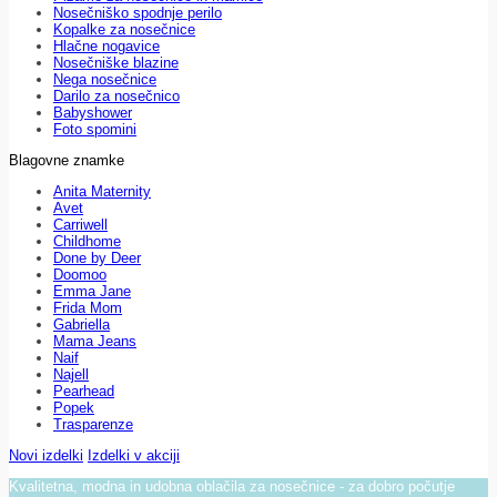
Nosečniško spodnje perilo
Kopalke za nosečnice
Hlačne nogavice
Nosečniške blazine
Nega nosečnice
Darilo za nosečnico
Babyshower
Foto spomini
Blagovne znamke
Anita Maternity
Avet
Carriwell
Childhome
Done by Deer
Doomoo
Emma Jane
Frida Mom
Gabriella
Mama Jeans
Naif
Najell
Pearhead
Popek
Trasparenze
Novi izdelki
Izdelki v akciji
Kvalitetna, modna in udobna oblačila za nosečnice - za dobro počutje