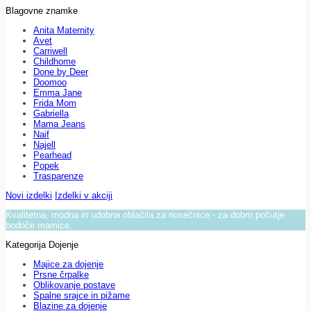
Blagovne znamke
Anita Maternity
Avet
Carriwell
Childhome
Done by Deer
Doomoo
Emma Jane
Frida Mom
Gabriella
Mama Jeans
Naif
Najell
Pearhead
Popek
Trasparenze
Novi izdelki
Izdelki v akciji
Kvalitetna, modna in udobna oblačila za nosečnice - za dobro počutje
bodoče mamice.
Kategorija Dojenje
Majice za dojenje
Prsne črpalke
Oblikovanje postave
Spalne srajce in pižame
Blazine za dojenje