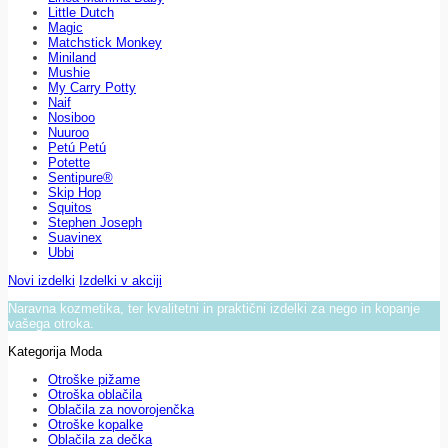
Little Dutch
Magic
Matchstick Monkey
Miniland
Mushie
My Carry Potty
Naif
Nosiboo
Nuuroo
Petú Petú
Potette
Sentipure®
Skip Hop
Squitos
Stephen Joseph
Suavinex
Ubbi
Novi izdelki
Izdelki v akciji
Naravna kozmetika, ter kvalitetni in praktični izdelki za nego in kopanje
vašega otroka.
Kategorija Moda
Otroške pižame
Otroška oblačila
Oblačila za novorojenčka
Otroške kopalke
Oblačila za dečka