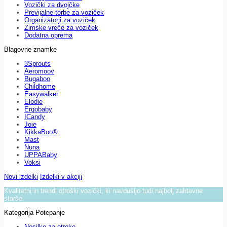
Vozički za dvojčke
Previjalne torbe za voziček
Organizatorji za voziček
Zimske vreče za voziček
Dodatna oprema
Blagovne znamke
3Sprouts
Aeromoov
Bugaboo
Childhome
Easywalker
Elodie
Ergobaby
ICandy
Joie
KikkaBoo®
Mast
Nuna
UPPABaby
Voksi
Novi izdelki
Izdelki v akciji
Kvalitetni in trendi otroški vozički, ki navdušijo tudi najbolj zahtevne
starše.
Kategorija Potepanje
Nosilke za otroke