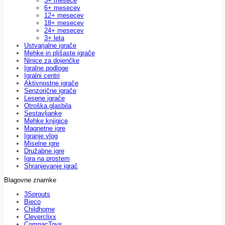
3+ mesece
6+ mesecev
12+ mesecev
18+ mesecev
24+ mesecev
3+ leta
Ustvarjalne igrače
Mehke in plišaste igrače
Ninice za dojenčke
Igralne podloge
Igralni centri
Aktivnostne igrače
Senzorične igrače
Lesene igrače
Otroška glasbila
Sestavljanke
Mehke knjigice
Magnetne igre
Igranje vlog
Miselne igre
Družabne igre
Igra na prostem
Shranjevanje igrač
Blagovne znamke
3Sprouts
Bieco
Childhome
Cleverclixx
CompacToys