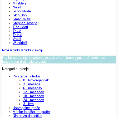
MiniMeis
Najell
Scoot&Ride
Skip Hop
SmarTrike®
Stephen Joseph
Tiba+Marl
Trixie
Trunki
Voksi
Wildride®
Novi izdelki
Izdelki v akciji
Naj bo potovanje ali potepanje z otrokom čimbolj prijetno! Izdelki za
brezskrben družinski dopust.
Kategorija Igranje
Po starosti otroka
0+ Novorojenček
3+ mesece
6+ mesecev
12+ mesecev
18+ mesecev
24+ mesecev
3+ leta
Ustvarjalne igrače
Mehke in plišaste igrače
Ninice za dojenčke