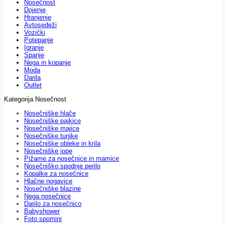
Nosečnost
Dojenje
Hranjenje
Avtosedeži
Vozički
Potepanje
Igranje
Spanje
Nega in kopanje
Moda
Darila
Outlet
Kategorija Nosečnost
Nosečniške hlače
Nosečniške pajkice
Nosečniške majice
Nosečniške tunike
Nosečniške obleke in krila
Nosečniške jope
Pižame za nosečnice in mamice
Nosečniško spodnje perilo
Kopalke za nosečnice
Hlačne nogavice
Nosečniške blazine
Nega nosečnice
Darilo za nosečnico
Babyshower
Foto spomini