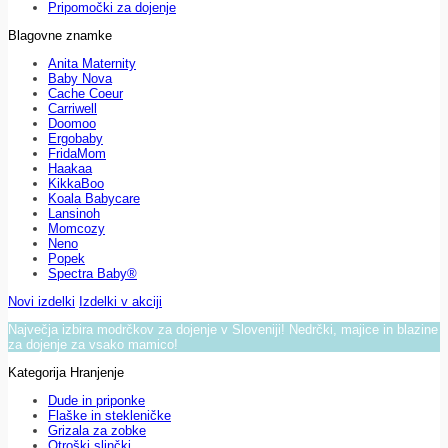
Pripomočki za dojenje
Blagovne znamke
Anita Maternity
Baby Nova
Cache Coeur
Carriwell
Doomoo
Ergobaby
FridaMom
Haakaa
KikkaBoo
Koala Babycare
Lansinoh
Momcozy
Neno
Popek
Spectra Baby®
Novi izdelki
Izdelki v akciji
Največja izbira modrčkov za dojenje v Sloveniji! Nedrčki, majice in blazine
za dojenje za vsako mamico!
Kategorija Hranjenje
Dude in priponke
Flaške in stekleničke
Grizala za zobke
Otroški slinčki