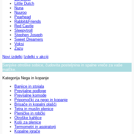
Little Dutch
Nuna
Nuuroo
Pearhead
Rabbit&Friends
Red Castle
Sleepytroll
Stephen Joseph
Sweet Dreamers
Voksi
Zazu
Novi izdelki
Izdelki v akciji
Sanjske otroške sobice, čudovita posteljnina in spalne vreče za vaše
malčke.
Kategorija Nega in kopanje
Banjice in stojala
Previjalne podloge
Previjalne komode
Pripomočki za nego in kopanje
Brisače in kopalni plašči
Tetra in muslin plenice
Pleničke in robčki
Otroške kahlice
Koši za plenice
Termometri in aspiratorji
Kopalne igrače