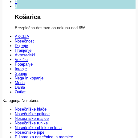
0
0
Košarica
Brezplačna dostava ob nakupu nad 85€
AKCIJA
Nosečnost
Dojenje
Hranjenje
Avtosedeži
Vozički
Potepanje
Igranje
Spanje
Nega in kopanje
Moda
Darila
Outlet
Kategorija Nosečnost
Nosečniške hlače
Nosečniške pajkice
Nosečniške majice
Nosečniške tunike
Nosečniške obleke in krila
Nosečniške jope
Pižame za nosečnice in mamice