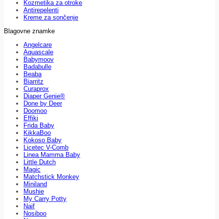
Kozmetika za otroke
Antirepelenti
Kreme za sončenje
Blagovne znamke
Angelcare
Aquascale
Babymoov
Badabulle
Beaba
Biarritz
Curaprox
Diaper Genie®
Done by Deer
Doomoo
Effiki
Frida Baby
KikkaBoo
Kokoso Baby
Licetec V-Comb
Linea Mamma Baby
Little Dutch
Magic
Matchstick Monkey
Miniland
Mushie
My Carry Potty
Naif
Nosiboo