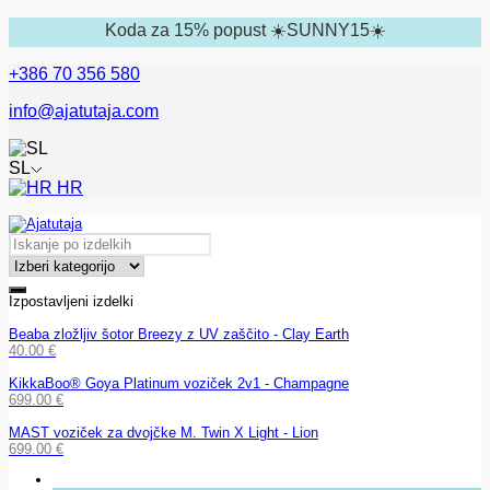
Koda za 15% popust ☀️SUNNY15☀️
+386 70 356 580
info@ajatutaja.com
SL
HR
Izpostavljeni izdelki
Beaba zložljiv šotor Breezy z UV zaščito - Clay Earth
40.00
€
KikkaBoo® Goya Platinum voziček 2v1 - Champagne
699.00
€
MAST voziček za dvojčke M. Twin X Light - Lion
699.00
€