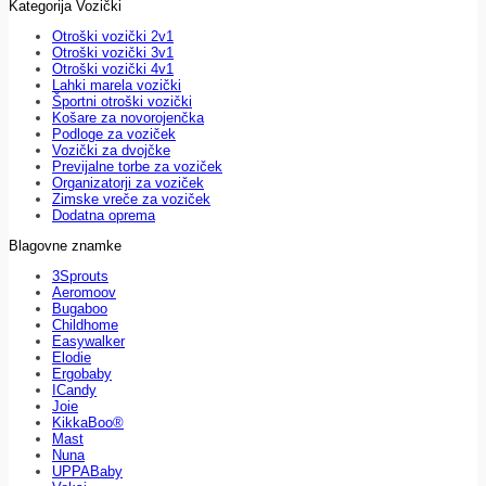
Kategorija Vozički
Otroški vozički 2v1
Otroški vozički 3v1
Otroški vozički 4v1
Lahki marela vozički
Športni otroški vozički
Košare za novorojenčka
Podloge za voziček
Vozički za dvojčke
Previjalne torbe za voziček
Organizatorji za voziček
Zimske vreče za voziček
Dodatna oprema
Blagovne znamke
3Sprouts
Aeromoov
Bugaboo
Childhome
Easywalker
Elodie
Ergobaby
ICandy
Joie
KikkaBoo®
Mast
Nuna
UPPABaby