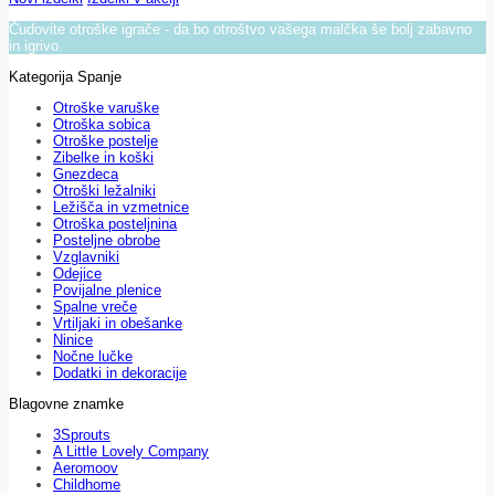
Čudovite otroške igrače - da bo otroštvo vašega malčka še bolj zabavno
in igrivo.
Kategorija Spanje
Otroške varuške
Otroška sobica
Otroške postelje
Zibelke in koški
Gnezdeca
Otroški ležalniki
Ležišča in vzmetnice
Otroška posteljnina
Posteljne obrobe
Vzglavniki
Odejice
Povijalne plenice
Spalne vreče
Vrtiljaki in obešanke
Ninice
Nočne lučke
Dodatki in dekoracije
Blagovne znamke
3Sprouts
A Little Lovely Company
Aeromoov
Childhome