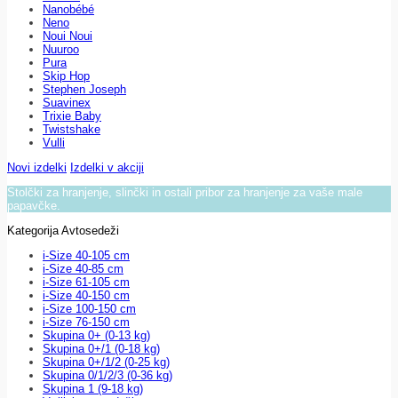
Nanobébé
Neno
Noui Noui
Nuuroo
Pura
Skip Hop
Stephen Joseph
Suavinex
Trixie Baby
Twistshake
Vulli
Novi izdelki
Izdelki v akciji
Stolčki za hranjenje, slinčki in ostali pribor za hranjenje za vaše male
papavčke.
Kategorija Avtosedeži
i-Size 40-105 cm
i-Size 40-85 cm
i-Size 61-105 cm
i-Size 40-150 cm
i-Size 100-150 cm
i-Size 76-150 cm
Skupina 0+ (0-13 kg)
Skupina 0+/1 (0-18 kg)
Skupina 0+/1/2 (0-25 kg)
Skupina 0/1/2/3 (0-36 kg)
Skupina 1 (9-18 kg)