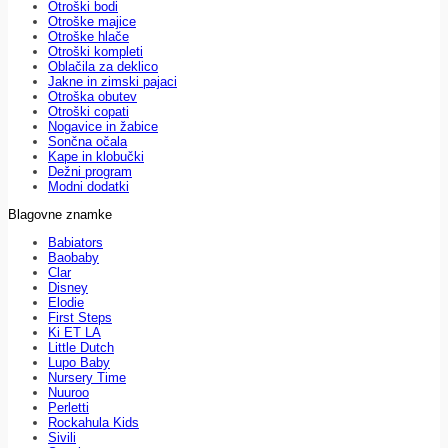
Otroški bodi
Otroške majice
Otroške hlače
Otroški kompleti
Oblačila za deklico
Jakne in zimski pajaci
Otroška obutev
Otroški copati
Nogavice in žabice
Sončna očala
Kape in klobučki
Dežni program
Modni dodatki
Blagovne znamke
Babiators
Baobaby
Clar
Disney
Elodie
First Steps
Ki ET LA
Little Dutch
Lupo Baby
Nursery Time
Nuuroo
Perletti
Rockahula Kids
Sivili