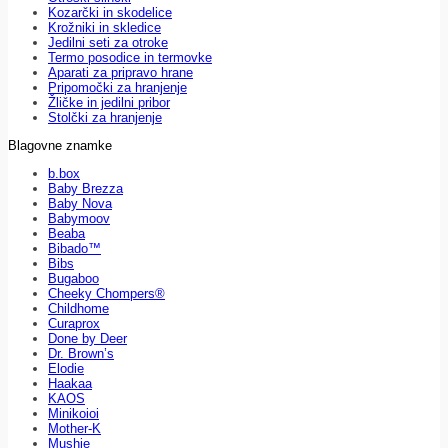
Kozarčki in skodelice
Krožniki in skledice
Jedilni seti za otroke
Termo posodice in termovke
Aparati za pripravo hrane
Pripomočki za hranjenje
Žličke in jedilni pribor
Stolčki za hranjenje
Blagovne znamke
b.box
Baby Brezza
Baby Nova
Babymoov
Beaba
Bibado™
Bibs
Bugaboo
Cheeky Chompers®
Childhome
Curaprox
Done by Deer
Dr. Brown’s
Elodie
Haakaa
KAOS
Minikoioi
Mother-K
Mushie