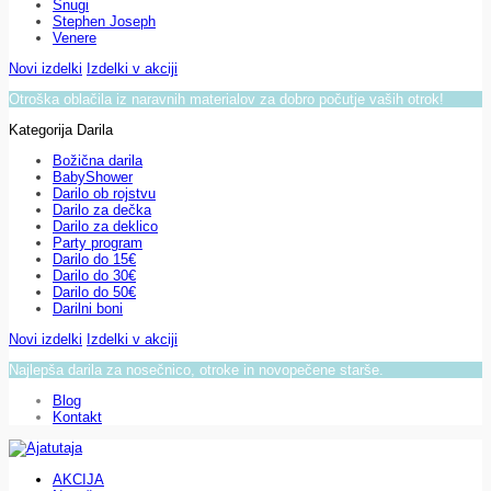
Snugi
Stephen Joseph
Venere
Novi izdelki
Izdelki v akciji
Otroška oblačila iz naravnih materialov za dobro počutje vaših otrok!
Kategorija Darila
Božična darila
BabyShower
Darilo ob rojstvu
Darilo za dečka
Darilo za deklico
Party program
Darilo do 15€
Darilo do 30€
Darilo do 50€
Darilni boni
Novi izdelki
Izdelki v akciji
Najlepša darila za nosečnico, otroke in novopečene starše.
Blog
Kontakt
AKCIJA