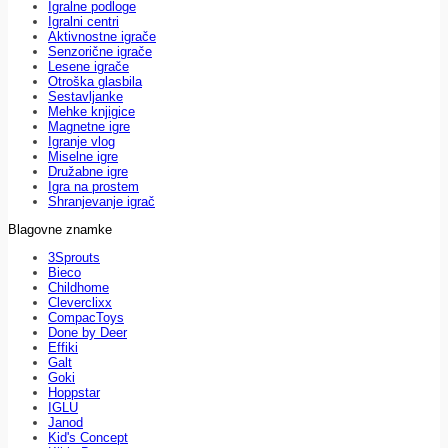
Igralne podloge
Igralni centri
Aktivnostne igrače
Senzorične igrače
Lesene igrače
Otroška glasbila
Sestavljanke
Mehke knjigice
Magnetne igre
Igranje vlog
Miselne igre
Družabne igre
Igra na prostem
Shranjevanje igrač
Blagovne znamke
3Sprouts
Bieco
Childhome
Cleverclixx
CompacToys
Done by Deer
Effiki
Galt
Goki
Hoppstar
IGLU
Janod
Kid's Concept