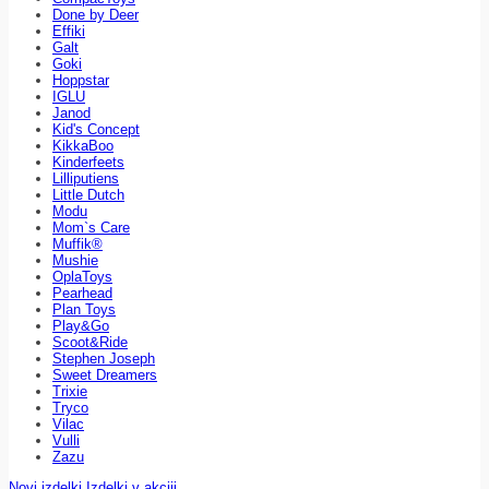
Done by Deer
Effiki
Galt
Goki
Hoppstar
IGLU
Janod
Kid's Concept
KikkaBoo
Kinderfeets
Lilliputiens
Little Dutch
Modu
Mom`s Care
Muffik®
Mushie
OplaToys
Pearhead
Plan Toys
Play&Go
Scoot&Ride
Stephen Joseph
Sweet Dreamers
Trixie
Tryco
Vilac
Vulli
Zazu
Novi izdelki
Izdelki v akciji