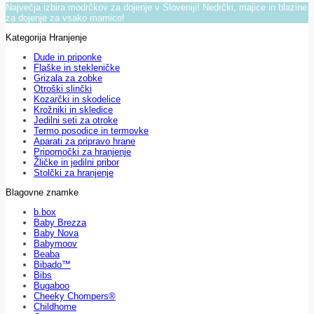
Največja izbira modrčkov za dojenje v Sloveniji! Nedrčki, majice in blazine
za dojenje za vsako mamico!
Kategorija Hranjenje
Dude in priponke
Flaške in stekleničke
Grizala za zobke
Otroški slinčki
Kozarčki in skodelice
Krožniki in skledice
Jedilni seti za otroke
Termo posodice in termovke
Aparati za pripravo hrane
Pripomočki za hranjenje
Žličke in jedilni pribor
Stolčki za hranjenje
Blagovne znamke
b.box
Baby Brezza
Baby Nova
Babymoov
Beaba
Bibado™
Bibs
Bugaboo
Cheeky Chompers®
Childhome