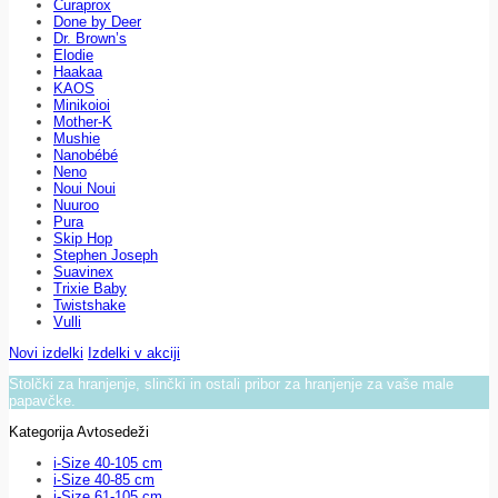
Curaprox
Done by Deer
Dr. Brown’s
Elodie
Haakaa
KAOS
Minikoioi
Mother-K
Mushie
Nanobébé
Neno
Noui Noui
Nuuroo
Pura
Skip Hop
Stephen Joseph
Suavinex
Trixie Baby
Twistshake
Vulli
Novi izdelki
Izdelki v akciji
Stolčki za hranjenje, slinčki in ostali pribor za hranjenje za vaše male
papavčke.
Kategorija Avtosedeži
i-Size 40-105 cm
i-Size 40-85 cm
i-Size 61-105 cm