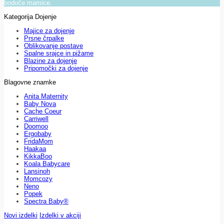
bodoče mamice.
Kategorija Dojenje
Majice za dojenje
Prsne črpalke
Oblikovanje postave
Spalne srajce in pižame
Blazine za dojenje
Pripomočki za dojenje
Blagovne znamke
Anita Maternity
Baby Nova
Cache Coeur
Carriwell
Doomoo
Ergobaby
FridaMom
Haakaa
KikkaBoo
Koala Babycare
Lansinoh
Momcozy
Neno
Popek
Spectra Baby®
Novi izdelki
Izdelki v akciji