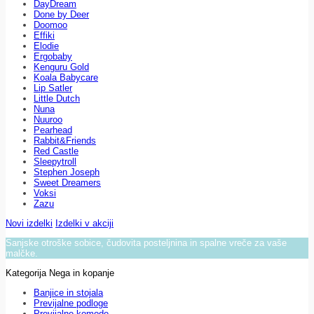
DayDream
Done by Deer
Doomoo
Effiki
Elodie
Ergobaby
Kenguru Gold
Koala Babycare
Lip Satler
Little Dutch
Nuna
Nuuroo
Pearhead
Rabbit&Friends
Red Castle
Sleepytroll
Stephen Joseph
Sweet Dreamers
Voksi
Zazu
Novi izdelki
Izdelki v akciji
Sanjske otroške sobice, čudovita posteljnina in spalne vreče za vaše
malčke.
Kategorija Nega in kopanje
Banjice in stojala
Previjalne podloge
Previjalne komode