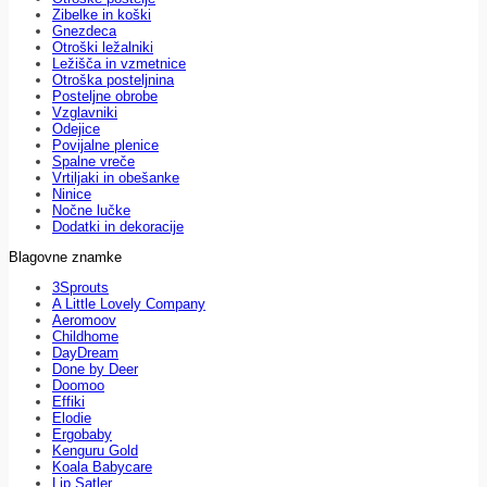
Zibelke in koški
Gnezdeca
Otroški ležalniki
Ležišča in vzmetnice
Otroška posteljnina
Posteljne obrobe
Vzglavniki
Odejice
Povijalne plenice
Spalne vreče
Vrtiljaki in obešanke
Ninice
Nočne lučke
Dodatki in dekoracije
Blagovne znamke
3Sprouts
A Little Lovely Company
Aeromoov
Childhome
DayDream
Done by Deer
Doomoo
Effiki
Elodie
Ergobaby
Kenguru Gold
Koala Babycare
Lip Satler