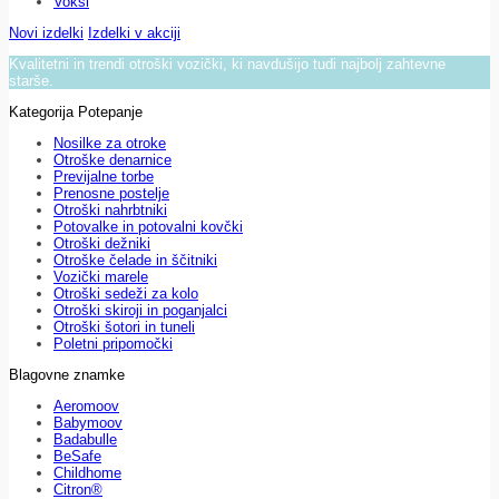
Voksi
Novi izdelki
Izdelki v akciji
Kvalitetni in trendi otroški vozički, ki navdušijo tudi najbolj zahtevne
starše.
Kategorija Potepanje
Nosilke za otroke
Otroške denarnice
Previjalne torbe
Prenosne postelje
Otroški nahrbtniki
Potovalke in potovalni kovčki
Otroški dežniki
Otroške čelade in ščitniki
Vozički marele
Otroški sedeži za kolo
Otroški skiroji in poganjalci
Otroški šotori in tuneli
Poletni pripomočki
Blagovne znamke
Aeromoov
Babymoov
Badabulle
BeSafe
Childhome
Citron®