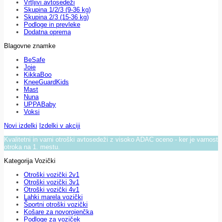
Vrtljivi avtosedeži
Skupina 1/2/3 (9-36 kg)
Skupina 2/3 (15-36 kg)
Podloge in prevleke
Dodatna oprema
Blagovne znamke
BeSafe
Joie
KikkaBoo
KneeGuardKids
Mast
Nuna
UPPABaby
Voksi
Novi izdelki
Izdelki v akciji
Kvalitetni in varni otroški avtosedeži z visoko ADAC oceno - ker je varnost
otroka na 1. mestu.
Kategorija Vozički
Otroški vozički 2v1
Otroški vozički 3v1
Otroški vozički 4v1
Lahki marela vozički
Športni otroški vozički
Košare za novorojenčka
Podloge za voziček