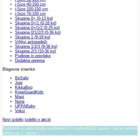
i-Size 40-150 cm
i-Size 100-150 cm
i-Size 76-150 cm
Skupina 0+ (0-13 kg)
Skupina 0+/1 (0-18 kg)
Skupina 0+/1/2 (0-25 kg)
Skupina 0/1/2/3 (0-36 kg)
Skupina 1 (9-18 kg)
Vrtljivi avtosedeži
Skupina 1/2/3 (9-36 kg)
Skupina 2/3 (15-36 kg)
Podloge in prevleke
Dodatna oprema
Blagovne znamke
BeSafe
Joie
KikkaBoo
KneeGuardKids
Mast
Nuna
UPPABaby
Voksi
Novi izdelki
Izdelki v akciji
Kvalitetni in varni otroški avtosedeži z visoko ADAC oceno - ker je varnost
otroka na 1. mestu.