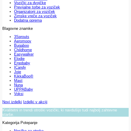
Vozički za dvojčke
Previjalne torbe za voziček
Organizatorji za voziček
Zimske vreče za voziček
Dodatna oprema
Blagovne znamke
3Sprouts
Aeromoov
Bugaboo
Childhome
Easywalker
Elodie
Ergobaby
ICandy
Joie
KikkaBoo®
Mast
Nuna
UPPABaby
Voksi
Novi izdelki
Izdelki v akciji
Kvalitetni in trendi otroški vozički, ki navdušijo tudi najbolj zahtevne
starše.
Kategorija Potepanje
Nosilke za otroke