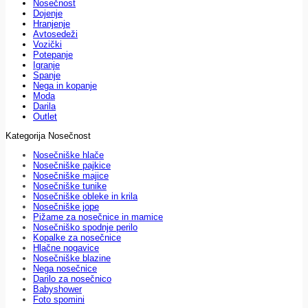
Nosečnost
Dojenje
Hranjenje
Avtosedeži
Vozički
Potepanje
Igranje
Spanje
Nega in kopanje
Moda
Darila
Outlet
Kategorija Nosečnost
Nosečniške hlače
Nosečniške pajkice
Nosečniške majice
Nosečniške tunike
Nosečniške obleke in krila
Nosečniške jope
Pižame za nosečnice in mamice
Nosečniško spodnje perilo
Kopalke za nosečnice
Hlačne nogavice
Nosečniške blazine
Nega nosečnice
Darilo za nosečnico
Babyshower
Foto spomini