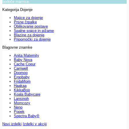
bodoče mamice.
Kategorija Dojenje
Majice za dojenje
Prsne črpalke
Oblikovanje postave
Spalne srajce in pižame
Blazine za dojenje
Pripomočki za dojenje
Blagovne znamke
Anita Maternity
Baby Nova
Cache Coeur
Carriwell
Doomoo
Ergobaby
FridaMom
Haakaa
KikkaBoo
Koala Babycare
Lansinoh
Momcozy
Neno
Popek
Spectra Baby®
Novi izdelki
Izdelki v akciji