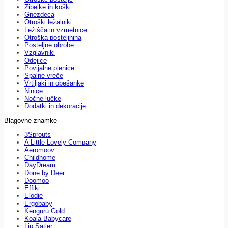
Zibelke in koški
Gnezdeca
Otroški ležalniki
Ležišča in vzmetnice
Otroška posteljnina
Posteljne obrobe
Vzglavniki
Odejice
Povijalne plenice
Spalne vreče
Vrtiljaki in obešanke
Ninice
Nočne lučke
Dodatki in dekoracije
Blagovne znamke
3Sprouts
A Little Lovely Company
Aeromoov
Childhome
DayDream
Done by Deer
Doomoo
Effiki
Elodie
Ergobaby
Kenguru Gold
Koala Babycare
Lip Satler