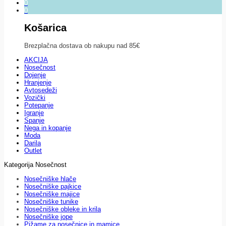
0
0
Košarica
Brezplačna dostava ob nakupu nad 85€
AKCIJA
Nosečnost
Dojenje
Hranjenje
Avtosedeži
Vozički
Potepanje
Igranje
Spanje
Nega in kopanje
Moda
Darila
Outlet
Kategorija Nosečnost
Nosečniške hlače
Nosečniške pajkice
Nosečniške majice
Nosečniške tunike
Nosečniške obleke in krila
Nosečniške jope
Pižame za nosečnice in mamice