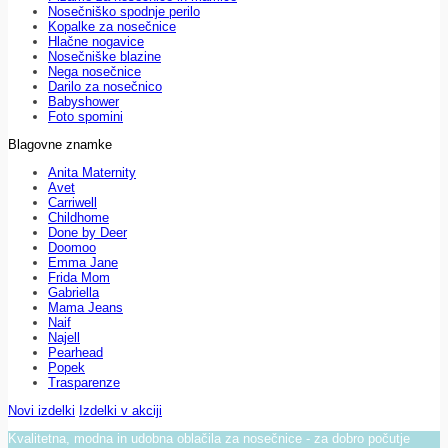
Nosečniško spodnje perilo
Kopalke za nosečnice
Hlačne nogavice
Nosečniške blazine
Nega nosečnice
Darilo za nosečnico
Babyshower
Foto spomini
Blagovne znamke
Anita Maternity
Avet
Carriwell
Childhome
Done by Deer
Doomoo
Emma Jane
Frida Mom
Gabriella
Mama Jeans
Naif
Najell
Pearhead
Popek
Trasparenze
Novi izdelki
Izdelki v akciji
Kvalitetna, modna in udobna oblačila za nosečnice - za dobro počutje