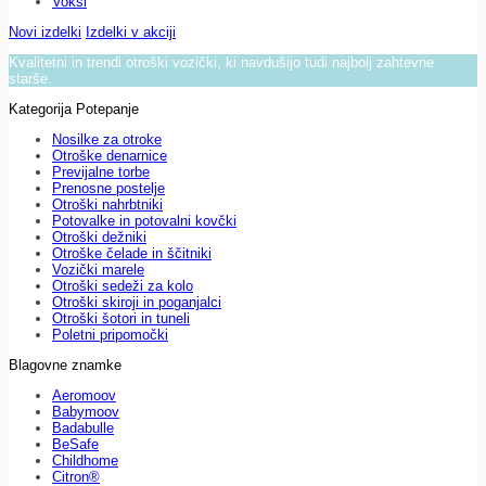
Voksi
Novi izdelki
Izdelki v akciji
Kvalitetni in trendi otroški vozički, ki navdušijo tudi najbolj zahtevne
starše.
Kategorija Potepanje
Nosilke za otroke
Otroške denarnice
Previjalne torbe
Prenosne postelje
Otroški nahrbtniki
Potovalke in potovalni kovčki
Otroški dežniki
Otroške čelade in ščitniki
Vozički marele
Otroški sedeži za kolo
Otroški skiroji in poganjalci
Otroški šotori in tuneli
Poletni pripomočki
Blagovne znamke
Aeromoov
Babymoov
Badabulle
BeSafe
Childhome
Citron®