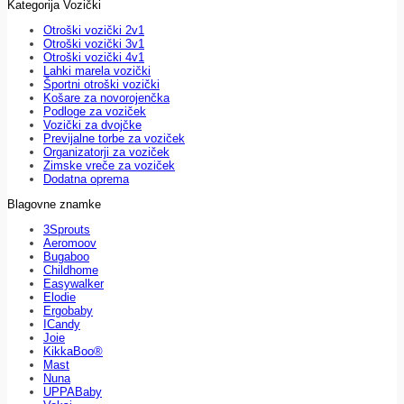
Kategorija Vozički
Otroški vozički 2v1
Otroški vozički 3v1
Otroški vozički 4v1
Lahki marela vozički
Športni otroški vozički
Košare za novorojenčka
Podloge za voziček
Vozički za dvojčke
Previjalne torbe za voziček
Organizatorji za voziček
Zimske vreče za voziček
Dodatna oprema
Blagovne znamke
3Sprouts
Aeromoov
Bugaboo
Childhome
Easywalker
Elodie
Ergobaby
ICandy
Joie
KikkaBoo®
Mast
Nuna
UPPABaby