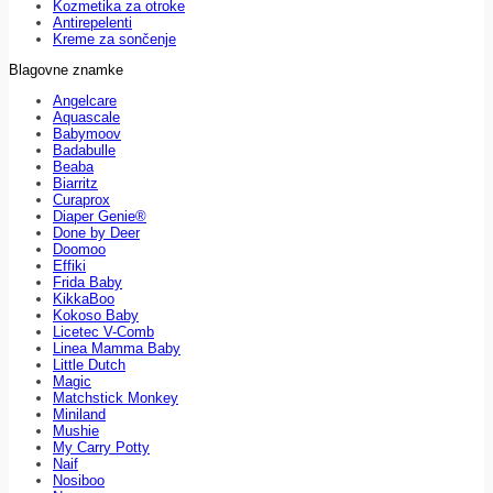
Kozmetika za otroke
Antirepelenti
Kreme za sončenje
Blagovne znamke
Angelcare
Aquascale
Babymoov
Badabulle
Beaba
Biarritz
Curaprox
Diaper Genie®
Done by Deer
Doomoo
Effiki
Frida Baby
KikkaBoo
Kokoso Baby
Licetec V-Comb
Linea Mamma Baby
Little Dutch
Magic
Matchstick Monkey
Miniland
Mushie
My Carry Potty
Naif
Nosiboo