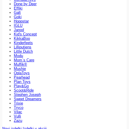
Done by Deer
Effiki
Galt
Goki
Hoppstar
IGLU
Janod
Kid's Concept
KikkaBoo
Kinderfeets
Lilliputiens
Little Dutch
Modu
Mom`s Care
Muffik®
Mushie
OplaToys
Pearhead
Plan Toys
Play&Go
Scoot&Ride
Stephen Joseph
Sweet Dreamers
Trixie
Tryco
Vilac
Vulli
Zazu
Novi izdelki
Izdelki v akciji