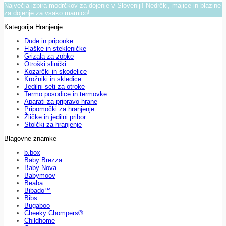
Največja izbira modrčkov za dojenje v Sloveniji! Nedrčki, majice in blazine
za dojenje za vsako mamico!
Kategorija Hranjenje
Dude in priponke
Flaške in stekleničke
Grizala za zobke
Otroški slinčki
Kozarčki in skodelice
Krožniki in skledice
Jedilni seti za otroke
Termo posodice in termovke
Aparati za pripravo hrane
Pripomočki za hranjenje
Žličke in jedilni pribor
Stolčki za hranjenje
Blagovne znamke
b.box
Baby Brezza
Baby Nova
Babymoov
Beaba
Bibado™
Bibs
Bugaboo
Cheeky Chompers®
Childhome