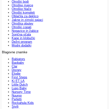
Otroški bodi
Otroške majice
Otroške hlače
Otroški kompleti
Oblačila za deklico
Jakne in zimski pajaci
Otroška obutev
Otroški copati
Nogavice in žabice
Sončna očala
Kape in klobučki
Dežni program
Modni dodatki
Blagovne znamke
Babiators
Baobaby
Clar
Disney
Elodie
First Steps
Ki ET LA
Little Dutch
Lupo Baby
Nursery Time
Nuuroo
Perletti
Rockahula Kids
Sivili