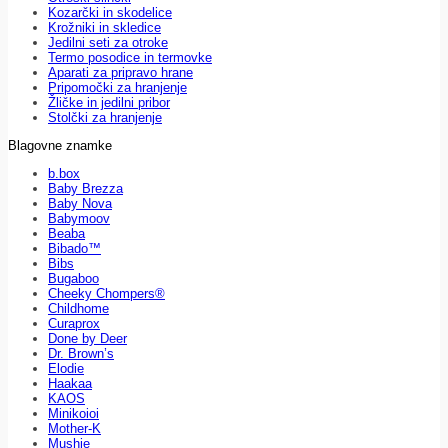
Kozarčki in skodelice
Krožniki in skledice
Jedilni seti za otroke
Termo posodice in termovke
Aparati za pripravo hrane
Pripomočki za hranjenje
Žličke in jedilni pribor
Stolčki za hranjenje
Blagovne znamke
b.box
Baby Brezza
Baby Nova
Babymoov
Beaba
Bibado™
Bibs
Bugaboo
Cheeky Chompers®
Childhome
Curaprox
Done by Deer
Dr. Brown’s
Elodie
Haakaa
KAOS
Minikoioi
Mother-K
Mushie