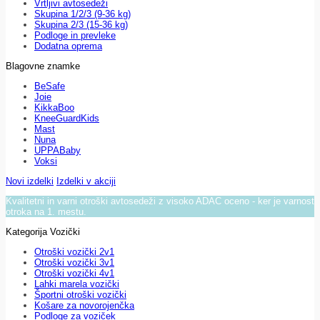
Vrtljivi avtosedeži
Skupina 1/2/3 (9-36 kg)
Skupina 2/3 (15-36 kg)
Podloge in prevleke
Dodatna oprema
Blagovne znamke
BeSafe
Joie
KikkaBoo
KneeGuardKids
Mast
Nuna
UPPABaby
Voksi
Novi izdelki
Izdelki v akciji
Kvalitetni in varni otroški avtosedeži z visoko ADAC oceno - ker je varnost
otroka na 1. mestu.
Kategorija Vozički
Otroški vozički 2v1
Otroški vozički 3v1
Otroški vozički 4v1
Lahki marela vozički
Športni otroški vozički
Košare za novorojenčka
Podloge za voziček