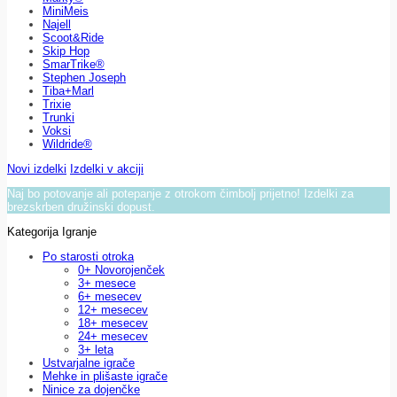
MiniMeis
Najell
Scoot&Ride
Skip Hop
SmarTrike®
Stephen Joseph
Tiba+Marl
Trixie
Trunki
Voksi
Wildride®
Novi izdelki
Izdelki v akciji
Naj bo potovanje ali potepanje z otrokom čimbolj prijetno! Izdelki za
brezskrben družinski dopust.
Kategorija Igranje
Po starosti otroka
0+ Novorojenček
3+ mesece
6+ mesecev
12+ mesecev
18+ mesecev
24+ mesecev
3+ leta
Ustvarjalne igrače
Mehke in plišaste igrače
Ninice za dojenčke