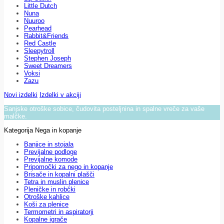
Little Dutch
Nuna
Nuuroo
Pearhead
Rabbit&Friends
Red Castle
Sleepytroll
Stephen Joseph
Sweet Dreamers
Voksi
Zazu
Novi izdelki
Izdelki v akciji
Sanjske otroške sobice, čudovita posteljnina in spalne vreče za vaše
malčke.
Kategorija Nega in kopanje
Banjice in stojala
Previjalne podloge
Previjalne komode
Pripomočki za nego in kopanje
Brisače in kopalni plašči
Tetra in muslin plenice
Pleničke in robčki
Otroške kahlice
Koši za plenice
Termometri in aspiratorji
Kopalne igrače