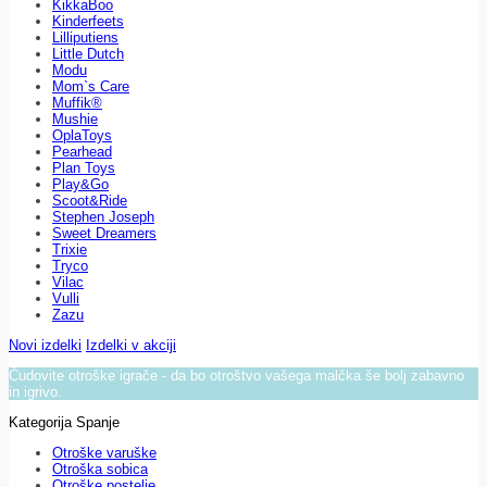
KikkaBoo
Kinderfeets
Lilliputiens
Little Dutch
Modu
Mom`s Care
Muffik®
Mushie
OplaToys
Pearhead
Plan Toys
Play&Go
Scoot&Ride
Stephen Joseph
Sweet Dreamers
Trixie
Tryco
Vilac
Vulli
Zazu
Novi izdelki
Izdelki v akciji
Čudovite otroške igrače - da bo otroštvo vašega malčka še bolj zabavno
in igrivo.
Kategorija Spanje
Otroške varuške
Otroška sobica
Otroške postelje