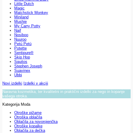
Little Dutch
Magic
Matchstick Monkey
Miniland
Mushie
My Carry Potty
Naif
Nosiboo
Nuuroo
Petú Petú
Potette
Sentipure®
Skip Hop
Squitos
Stephen Joseph
Suavinex
Ubbi
Novi izdelki
Izdelki v akciji
Naravna kozmetika, ter kvalitetni in praktični izdelki za nego in kopanje
vašega otroka.
Kategorija Moda
Otroške pižame
Otroška oblačila
Oblačila za novorojenčka
Otroške kopalke
Oblačila za dečka