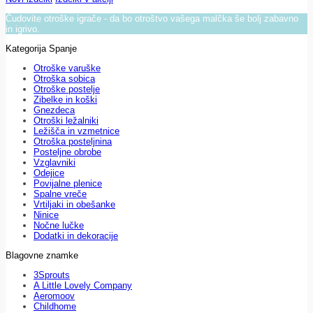
Čudovite otroške igrače - da bo otroštvo vašega malčka še bolj zabavno
in igrivo.
Kategorija Spanje
Otroške varuške
Otroška sobica
Otroške postelje
Zibelke in koški
Gnezdeca
Otroški ležalniki
Ležišča in vzmetnice
Otroška posteljnina
Posteljne obrobe
Vzglavniki
Odejice
Povijalne plenice
Spalne vreče
Vrtiljaki in obešanke
Ninice
Nočne lučke
Dodatki in dekoracije
Blagovne znamke
3Sprouts
A Little Lovely Company
Aeromoov
Childhome