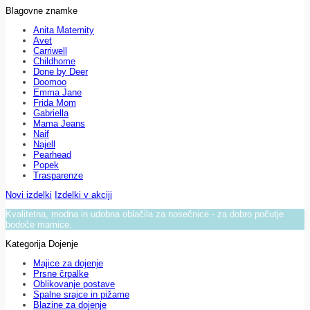
Blagovne znamke
Anita Maternity
Avet
Carriwell
Childhome
Done by Deer
Doomoo
Emma Jane
Frida Mom
Gabriella
Mama Jeans
Naif
Najell
Pearhead
Popek
Trasparenze
Novi izdelki
Izdelki v akciji
Kvalitetna, modna in udobna oblačila za nosečnice - za dobro počutje
bodoče mamice.
Kategorija Dojenje
Majice za dojenje
Prsne črpalke
Oblikovanje postave
Spalne srajce in pižame
Blazine za dojenje