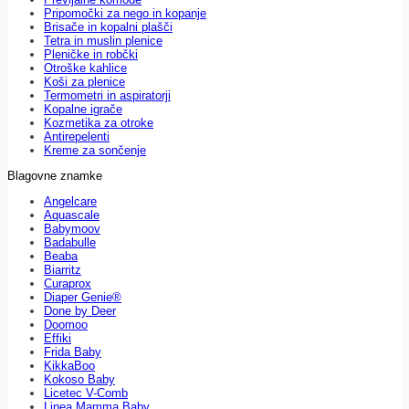
Pripomočki za nego in kopanje
Brisače in kopalni plašči
Tetra in muslin plenice
Pleničke in robčki
Otroške kahlice
Koši za plenice
Termometri in aspiratorji
Kopalne igrače
Kozmetika za otroke
Antirepelenti
Kreme za sončenje
Blagovne znamke
Angelcare
Aquascale
Babymoov
Badabulle
Beaba
Biarritz
Curaprox
Diaper Genie®
Done by Deer
Doomoo
Effiki
Frida Baby
KikkaBoo
Kokoso Baby
Licetec V-Comb
Linea Mamma Baby