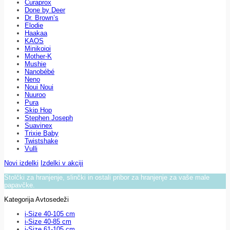
Curaprox
Done by Deer
Dr. Brown’s
Elodie
Haakaa
KAOS
Minikoioi
Mother-K
Mushie
Nanobébé
Neno
Noui Noui
Nuuroo
Pura
Skip Hop
Stephen Joseph
Suavinex
Trixie Baby
Twistshake
Vulli
Novi izdelki
Izdelki v akciji
Stolčki za hranjenje, slinčki in ostali pribor za hranjenje za vaše male
papavčke.
Kategorija Avtosedeži
i-Size 40-105 cm
i-Size 40-85 cm
i-Size 61-105 cm