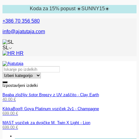
Koda za 15% popust ☀️SUNNY15☀️
+386 70 356 580
info@ajatutaja.com
SL
HR
Izpostavljeni izdelki
Beaba zložljiv šotor Breezy z UV zaščito - Clay Earth
40.00
€
KikkaBoo® Goya Platinum voziček 2v1 - Champagne
699.00
€
MAST voziček za dvojčke M. Twin X Light - Lion
699.00
€