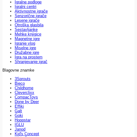
Igralne podloge
Igralni centri
Aktivnostne igrače
Senzorične igrače
Lesene igrače
Otroška glasbila
Sestavljanke
Mehke knjigice
Magnetne igre
Igranje vlog
Miselne igre
Družabne igre
Igra na prostem
Shranjevanje igrač
Blagovne znamke
3Sprouts
Bieco
Childhome
Cleverclixx
CompacToys
Done by Deer
Effiki
Galt
Goki
Hoppstar
IGLU
Janod
Kid's Concept