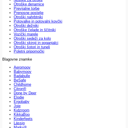
Otroške denarnice
Previjalne torbe
Prenosne postelje
Otroški nahrbtniki
Potovalke in potovalni kovčki
Otroški dežniki
Otroške čelade in ščitniki
Vozički marele
Otroški sedeži za kolo
Otroški skiroji in poganjalci
Otroški šotori in tuneli
Poletni pripomočki
Blagovne znamke
Aeromoov
Babymoov
Badabulle
BeSafe
Childhome
Citron®
Done by Deer
Elodie
Ergobaby
Joie
Kidzroom
KikkaBoo
Kinderfeets
Lässig
Marky®