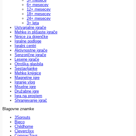
3+ mesece
6+ mesecev
12+ mesecev
18+ mesecev
24+ mesecev
3+ leta
Ustvarjalne igrače
Mehke in plišaste igrače
Ninice za dojenčke
Igralne podloge
Igralni centri
Aktivnostne igrače
Senzorične igrače
Lesene igrače
Otroška glasbila
Sestavljanke
Mehke knjigice
Magnetne igre
Igranje vlog
Miselne igre
Družabne igre
Igra na prostem
Shranjevanje igrač
Blagovne znamke
3Sprouts
Bieco
Childhome
Cleverclixx
CompacToys