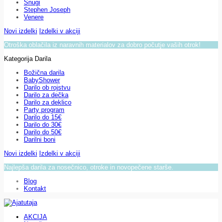
Snugi
Stephen Joseph
Venere
Novi izdelki
Izdelki v akciji
Otroška oblačila iz naravnih materialov za dobro počutje vaših otrok!
Kategorija Darila
Božična darila
BabyShower
Darilo ob rojstvu
Darilo za dečka
Darilo za deklico
Party program
Darilo do 15€
Darilo do 30€
Darilo do 50€
Darilni boni
Novi izdelki
Izdelki v akciji
Najlepša darila za nosečnico, otroke in novopečene starše.
Blog
Kontakt
AKCIJA