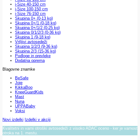
i-Size 40-150 cm
i-Size 100-150 cm
i-Size 76-150 cm
Skupina 0+ (0-13 kg)
Skupina 0+/1 (0-18 kg)
Skupina 0+/1/2 (0-25 kg)
Skupina 0/1/2/3 (0-36 kg)
Skupina 1 (9-18 kg)
Vrtljivi avtosedeži
Skupina 1/2/3 (9-36 kg)
Skupina 2/3 (15-36 kg)
Podloge in prevleke
Dodatna oprema
Blagovne znamke
BeSafe
Joie
KikkaBoo
KneeGuardKids
Mast
Nuna
UPPABaby
Voksi
Novi izdelki
Izdelki v akciji
Kvalitetni in varni otroški avtosedeži z visoko ADAC oceno - ker je varnost
otroka na 1. mestu.