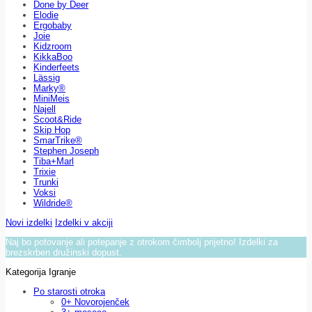
Done by Deer
Elodie
Ergobaby
Joie
Kidzroom
KikkaBoo
Kinderfeets
Lässig
Marky®
MiniMeis
Najell
Scoot&Ride
Skip Hop
SmarTrike®
Stephen Joseph
Tiba+Marl
Trixie
Trunki
Voksi
Wildride®
Novi izdelki
Izdelki v akciji
Naj bo potovanje ali potepanje z otrokom čimbolj prijetno! Izdelki za
brezskrben družinski dopust.
Kategorija Igranje
Po starosti otroka
0+ Novorojenček