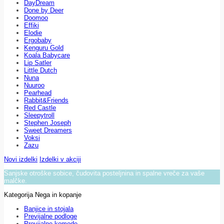
DayDream
Done by Deer
Doomoo
Effiki
Elodie
Ergobaby
Kenguru Gold
Koala Babycare
Lip Satler
Little Dutch
Nuna
Nuuroo
Pearhead
Rabbit&Friends
Red Castle
Sleepytroll
Stephen Joseph
Sweet Dreamers
Voksi
Zazu
Novi izdelki
Izdelki v akciji
Sanjske otroške sobice, čudovita posteljnina in spalne vreče za vaše
malčke.
Kategorija Nega in kopanje
Banjice in stojala
Previjalne podloge
Previjalne komode