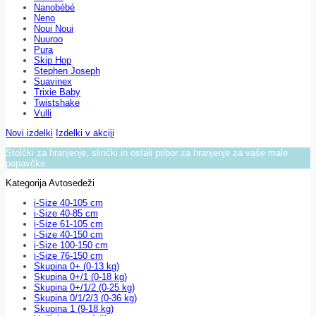
Nanobébé
Neno
Noui Noui
Nuuroo
Pura
Skip Hop
Stephen Joseph
Suavinex
Trixie Baby
Twistshake
Vulli
Novi izdelki
Izdelki v akciji
Stolčki za hranjenje, slinčki in ostali pribor za hranjenje za vaše male
papavčke.
Kategorija Avtosedeži
i-Size 40-105 cm
i-Size 40-85 cm
i-Size 61-105 cm
i-Size 40-150 cm
i-Size 100-150 cm
i-Size 76-150 cm
Skupina 0+ (0-13 kg)
Skupina 0+/1 (0-18 kg)
Skupina 0+/1/2 (0-25 kg)
Skupina 0/1/2/3 (0-36 kg)
Skupina 1 (9-18 kg)