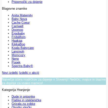
Pripomočki za dojenje
Blagovne znamke
Anita Maternity
Baby Nova
Cache Coeur
Carriwell
Doomoo
Ergobaby
FridaMom
Haakaa
KikkaBoo
Koala Babycare
Lansinoh
Momcozy
Neno
Popek
Spectra Baby®
Novi izdelki
Izdelki v akciji
Največja izbira modrčkov za dojenje v Sloveniji! Nedrčki, majice in blazine
za dojenje za vsako mamico!
Kategorija Hranjenje
Dude in priponke
Flaške in stekleničke
Grizala za zobke
Otroški slinčki