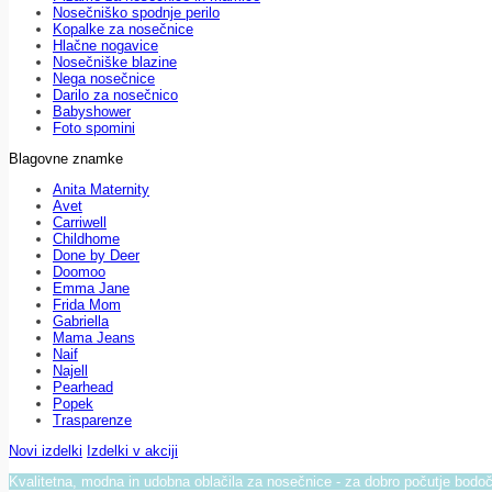
Nosečniško spodnje perilo
Kopalke za nosečnice
Hlačne nogavice
Nosečniške blazine
Nega nosečnice
Darilo za nosečnico
Babyshower
Foto spomini
Blagovne znamke
Anita Maternity
Avet
Carriwell
Childhome
Done by Deer
Doomoo
Emma Jane
Frida Mom
Gabriella
Mama Jeans
Naif
Najell
Pearhead
Popek
Trasparenze
Novi izdelki
Izdelki v akciji
Kvalitetna, modna in udobna oblačila za nosečnice - za dobro počutje bod