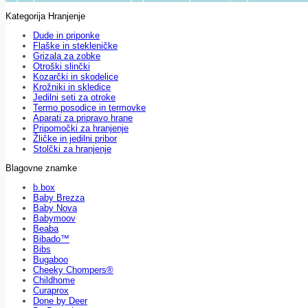
Kategorija Hranjenje
Dude in priponke
Flaške in stekleničke
Grizala za zobke
Otroški slinčki
Kozarčki in skodelice
Krožniki in skledice
Jedilni seti za otroke
Termo posodice in termovke
Aparati za pripravo hrane
Pripomočki za hranjenje
Žličke in jedilni pribor
Stolčki za hranjenje
Blagovne znamke
b.box
Baby Brezza
Baby Nova
Babymoov
Beaba
Bibado™
Bibs
Bugaboo
Cheeky Chompers®
Childhome
Curaprox
Done by Deer