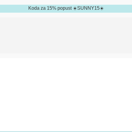
Koda za 15% popust ☀️SUNNY15☀️