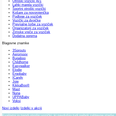
Otroški vozički 4v1
Lahki marela vozički
Športni otroški vozički
Košare za novorojenčka
Podloge za voziček
Vozički za dvojčke
Previjalne torbe za voziček
Organizatorji za voziček
Zimske vreče za voziček
Dodatna oprema
Blagovne znamke
3Sprouts
Aeromoov
Bugaboo
Childhome
Easywalker
Elodie
Ergobaby
ICandy
Joie
KikkaBoo®
Mast
Nuna
UPPABaby
Voksi
Novi izdelki
Izdelki v akciji
Kvalitetni in trendi otroški vozički, ki navdušijo tudi najbolj zahtevne starše.