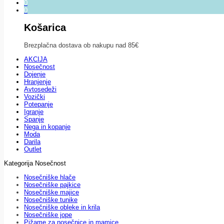
0
0
Košarica
Brezplačna dostava ob nakupu nad 85€
AKCIJA
Nosečnost
Dojenje
Hranjenje
Avtosedeži
Vozički
Potepanje
Igranje
Spanje
Nega in kopanje
Moda
Darila
Outlet
Kategorija Nosečnost
Nosečniške hlače
Nosečniške pajkice
Nosečniške majice
Nosečniške tunike
Nosečniške obleke in krila
Nosečniške jope
Pižame za nosečnice in mamice