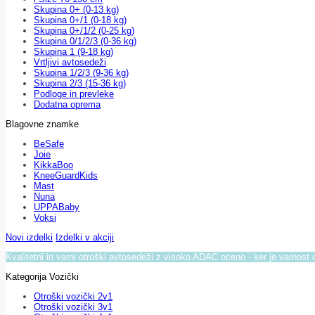
Skupina 0+ (0-13 kg)
Skupina 0+/1 (0-18 kg)
Skupina 0+/1/2 (0-25 kg)
Skupina 0/1/2/3 (0-36 kg)
Skupina 1 (9-18 kg)
Vrtljivi avtosedeži
Skupina 1/2/3 (9-36 kg)
Skupina 2/3 (15-36 kg)
Podloge in prevleke
Dodatna oprema
Blagovne znamke
BeSafe
Joie
KikkaBoo
KneeGuardKids
Mast
Nuna
UPPABaby
Voksi
Novi izdelki
Izdelki v akciji
Kvalitetni in varni otroški avtosedeži z visoko ADAC oceno - ker je varnost 
Kategorija Vozički
Otroški vozički 2v1
Otroški vozički 3v1