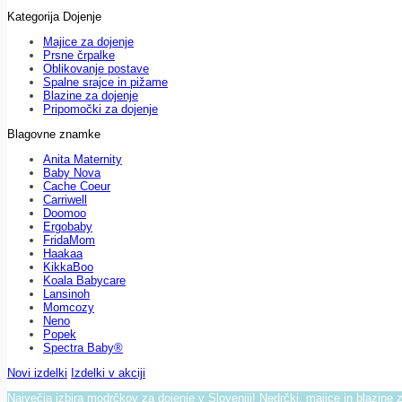
Kategorija Dojenje
Majice za dojenje
Prsne črpalke
Oblikovanje postave
Spalne srajce in pižame
Blazine za dojenje
Pripomočki za dojenje
Blagovne znamke
Anita Maternity
Baby Nova
Cache Coeur
Carriwell
Doomoo
Ergobaby
FridaMom
Haakaa
KikkaBoo
Koala Babycare
Lansinoh
Momcozy
Neno
Popek
Spectra Baby®
Novi izdelki
Izdelki v akciji
Največja izbira modrčkov za dojenje v Sloveniji! Nedrčki, majice in blazine