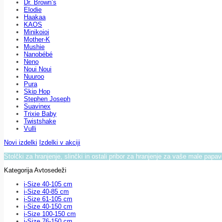
Dr. Brown’s
Elodie
Haakaa
KAOS
Minikoioi
Mother-K
Mushie
Nanobébé
Neno
Noui Noui
Nuuroo
Pura
Skip Hop
Stephen Joseph
Suavinex
Trixie Baby
Twistshake
Vulli
Novi izdelki
Izdelki v akciji
Stolčki za hranjenje, slinčki in ostali pribor za hranjenje za vaše male papa
Kategorija Avtosedeži
i-Size 40-105 cm
i-Size 40-85 cm
i-Size 61-105 cm
i-Size 40-150 cm
i-Size 100-150 cm
i-Size 76-150 cm