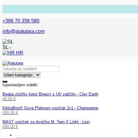
+386 70 356 580
info@ajatutaja.com
SL
HR
Izpostavljeni izdelki
Beaba zložljiv šotor Breezy z UV zaščito - Clay Earth
40.00
€
KikkaBoo® Goya Platinum voziček 2v1 - Champagne
699.00
€
MAST voziček za dvojčke M. Twin X Light - Lion
699.00
€