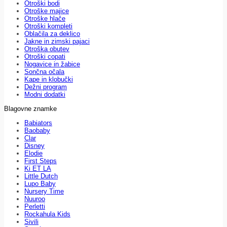
Otroški bodi
Otroške majice
Otroške hlače
Otroški kompleti
Oblačila za deklico
Jakne in zimski pajaci
Otroška obutev
Otroški copati
Nogavice in žabice
Sončna očala
Kape in klobučki
Dežni program
Modni dodatki
Blagovne znamke
Babiators
Baobaby
Clar
Disney
Elodie
First Steps
Ki ET LA
Little Dutch
Lupo Baby
Nursery Time
Nuuroo
Perletti
Rockahula Kids
Sivili