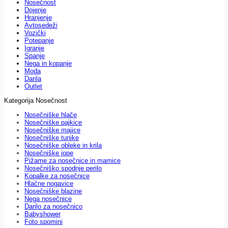
Nosečnost
Dojenje
Hranjenje
Avtosedeži
Vozički
Potepanje
Igranje
Spanje
Nega in kopanje
Moda
Darila
Outlet
Kategorija Nosečnost
Nosečniške hlače
Nosečniške pajkice
Nosečniške majice
Nosečniške tunike
Nosečniške obleke in krila
Nosečniške jope
Pižame za nosečnice in mamice
Nosečniško spodnje perilo
Kopalke za nosečnice
Hlačne nogavice
Nosečniške blazine
Nega nosečnice
Darilo za nosečnico
Babyshower
Foto spomini