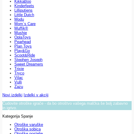
KikkaBoo
Kinderfeets
Lilliputiens
Little Dutch
Modu
Mom`s Care
Muffik®
Mushie
OplaToys
Pearhead
Plan Toys
Play&Go
Scoot&Ride
Stephen Joseph
Sweet Dreamers
Trixie
Tryco
Vilac
Vulli
Zazu
Novi izdelki
Izdelki v akciji
Čudovite otroške igrače - da bo otroštvo vašega malčka še bolj zabavno
in igrivo.
Kategorija Spanje
Otroške varuške
Otroška sobica
Otroške postelje