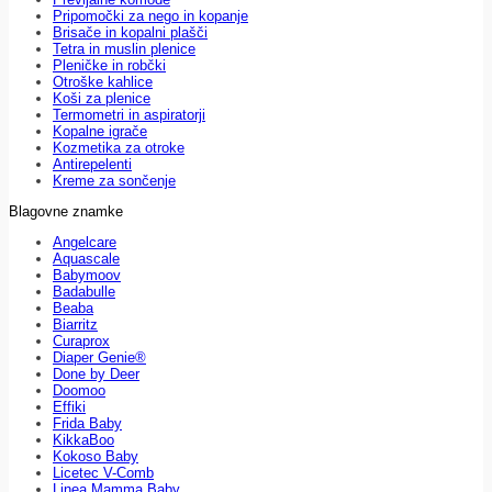
Pripomočki za nego in kopanje
Brisače in kopalni plašči
Tetra in muslin plenice
Pleničke in robčki
Otroške kahlice
Koši za plenice
Termometri in aspiratorji
Kopalne igrače
Kozmetika za otroke
Antirepelenti
Kreme za sončenje
Blagovne znamke
Angelcare
Aquascale
Babymoov
Badabulle
Beaba
Biarritz
Curaprox
Diaper Genie®
Done by Deer
Doomoo
Effiki
Frida Baby
KikkaBoo
Kokoso Baby
Licetec V-Comb
Linea Mamma Baby