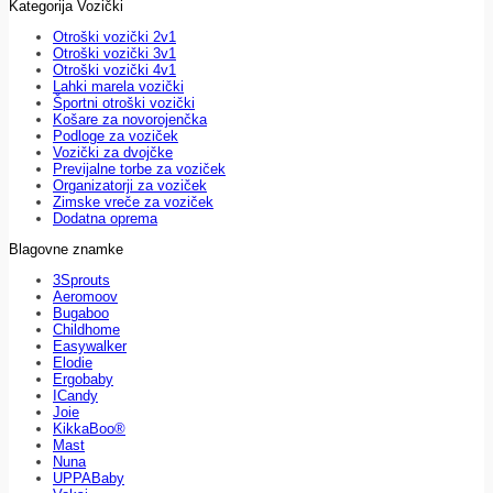
Kategorija Vozički
Otroški vozički 2v1
Otroški vozički 3v1
Otroški vozički 4v1
Lahki marela vozički
Športni otroški vozički
Košare za novorojenčka
Podloge za voziček
Vozički za dvojčke
Previjalne torbe za voziček
Organizatorji za voziček
Zimske vreče za voziček
Dodatna oprema
Blagovne znamke
3Sprouts
Aeromoov
Bugaboo
Childhome
Easywalker
Elodie
Ergobaby
ICandy
Joie
KikkaBoo®
Mast
Nuna
UPPABaby