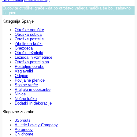
Čudovite otroške igrače - da bo otroštvo vašega malčka še bolj zabavno
in igrivo.
Kategorija Spanje
Otroške varuške
Otroška sobica
Otroške postelje
Zibelke in koški
Gnezdeca
Otroški ležalniki
Ležišča in vzmetnice
Otroška posteljnina
Posteljne obrobe
Vzglavniki
Odejice
Povijalne plenice
Spalne vreče
Vrtiljaki in obešanke
Ninice
Nočne lučke
Dodatki in dekoracije
Blagovne znamke
3Sprouts
A Little Lovely Company
Aeromoov
Childhome