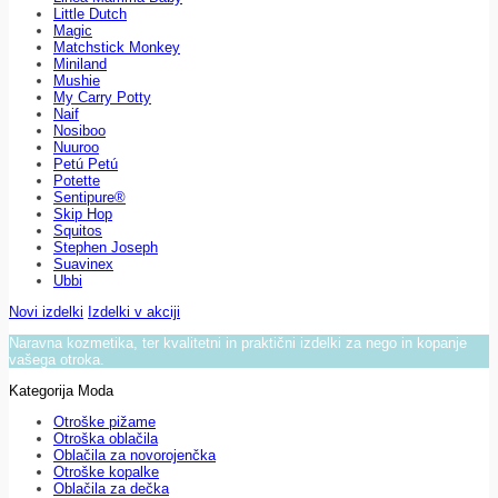
Little Dutch
Magic
Matchstick Monkey
Miniland
Mushie
My Carry Potty
Naif
Nosiboo
Nuuroo
Petú Petú
Potette
Sentipure®
Skip Hop
Squitos
Stephen Joseph
Suavinex
Ubbi
Novi izdelki
Izdelki v akciji
Naravna kozmetika, ter kvalitetni in praktični izdelki za nego in kopanje
vašega otroka.
Kategorija Moda
Otroške pižame
Otroška oblačila
Oblačila za novorojenčka
Otroške kopalke
Oblačila za dečka