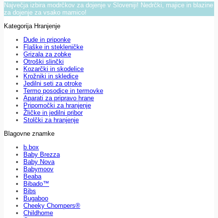
Največja izbira modrčkov za dojenje v Sloveniji! Nedrčki, majice in blazine
za dojenje za vsako mamico!
Kategorija Hranjenje
Dude in priponke
Flaške in stekleničke
Grizala za zobke
Otroški slinčki
Kozarčki in skodelice
Krožniki in skledice
Jedilni seti za otroke
Termo posodice in termovke
Aparati za pripravo hrane
Pripomočki za hranjenje
Žličke in jedilni pribor
Stolčki za hranjenje
Blagovne znamke
b.box
Baby Brezza
Baby Nova
Babymoov
Beaba
Bibado™
Bibs
Bugaboo
Cheeky Chompers®
Childhome