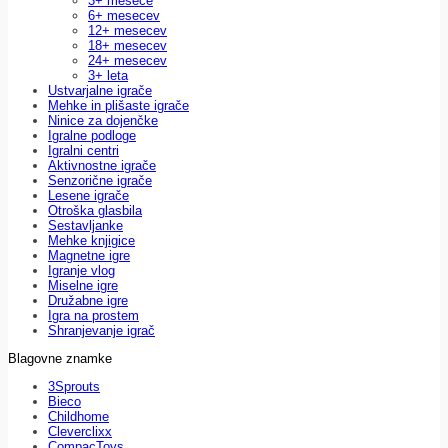
3+ mesece
6+ mesecev
12+ mesecev
18+ mesecev
24+ mesecev
3+ leta
Ustvarjalne igrače
Mehke in plišaste igrače
Ninice za dojenčke
Igralne podloge
Igralni centri
Aktivnostne igrače
Senzorične igrače
Lesene igrače
Otroška glasbila
Sestavljanke
Mehke knjigice
Magnetne igre
Igranje vlog
Miselne igre
Družabne igre
Igra na prostem
Shranjevanje igrač
Blagovne znamke
3Sprouts
Bieco
Childhome
Cleverclixx
CompacToys