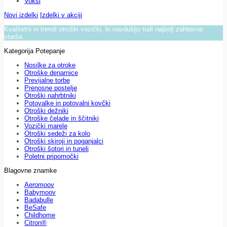
Voksi
Novi izdelki
Izdelki v akciji
Kvalitetni in trendi otroški vozički, ki navdušijo tudi najbolj zahtevne
starše.
Kategorija Potepanje
Nosilke za otroke
Otroške denarnice
Previjalne torbe
Prenosne postelje
Otroški nahrbtniki
Potovalke in potovalni kovčki
Otroški dežniki
Otroške čelade in ščitniki
Vozički marele
Otroški sedeži za kolo
Otroški skiroji in poganjalci
Otroški šotori in tuneli
Poletni pripomočki
Blagovne znamke
Aeromoov
Babymoov
Badabulle
BeSafe
Childhome
Citron®