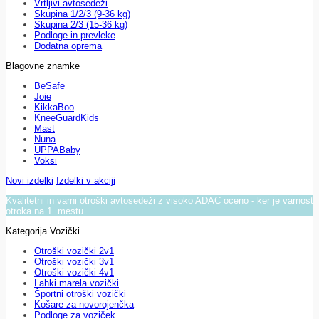
Vrtljivi avtosedeži
Skupina 1/2/3 (9-36 kg)
Skupina 2/3 (15-36 kg)
Podloge in prevleke
Dodatna oprema
Blagovne znamke
BeSafe
Joie
KikkaBoo
KneeGuardKids
Mast
Nuna
UPPABaby
Voksi
Novi izdelki
Izdelki v akciji
Kvalitetni in varni otroški avtosedeži z visoko ADAC oceno - ker je varnost
otroka na 1. mestu.
Kategorija Vozički
Otroški vozički 2v1
Otroški vozički 3v1
Otroški vozički 4v1
Lahki marela vozički
Športni otroški vozički
Košare za novorojenčka
Podloge za voziček