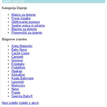
bodoče mamice.
Kategorija Dojenje
Majice za dojenje
Prsne črpalke
Oblikovanje postave
Spalne srajce in pižame
Blazine za dojenje
Pripomočki za dojenje
Blagovne znamke
Anita Maternity
Baby Nova
Cache Coeur
Carriwell
Doomoo
Ergobaby
FridaMom
Haakaa
KikkaBoo
Koala Babycare
Lansinoh
Momcozy
Neno
Popek
Spectra Baby®
Novi izdelki
Izdelki v akciji