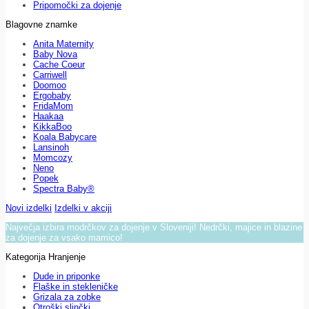
Pripomočki za dojenje
Blagovne znamke
Anita Maternity
Baby Nova
Cache Coeur
Carriwell
Doomoo
Ergobaby
FridaMom
Haakaa
KikkaBoo
Koala Babycare
Lansinoh
Momcozy
Neno
Popek
Spectra Baby®
Novi izdelki
Izdelki v akciji
Največja izbira modrčkov za dojenje v Sloveniji! Nedrčki, majice in blazine
za dojenje za vsako mamico!
Kategorija Hranjenje
Dude in priponke
Flaške in stekleničke
Grizala za zobke
Otroški slinčki