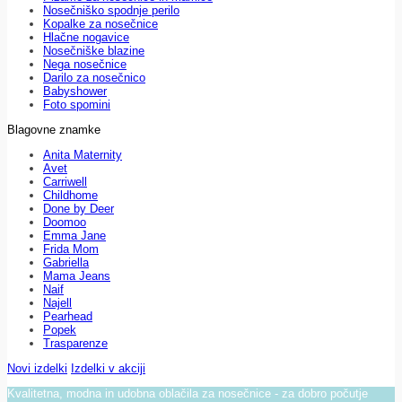
Nosečniško spodnje perilo
Kopalke za nosečnice
Hlačne nogavice
Nosečniške blazine
Nega nosečnice
Darilo za nosečnico
Babyshower
Foto spomini
Blagovne znamke
Anita Maternity
Avet
Carriwell
Childhome
Done by Deer
Doomoo
Emma Jane
Frida Mom
Gabriella
Mama Jeans
Naif
Najell
Pearhead
Popek
Trasparenze
Novi izdelki
Izdelki v akciji
Kvalitetna, modna in udobna oblačila za nosečnice - za dobro počutje