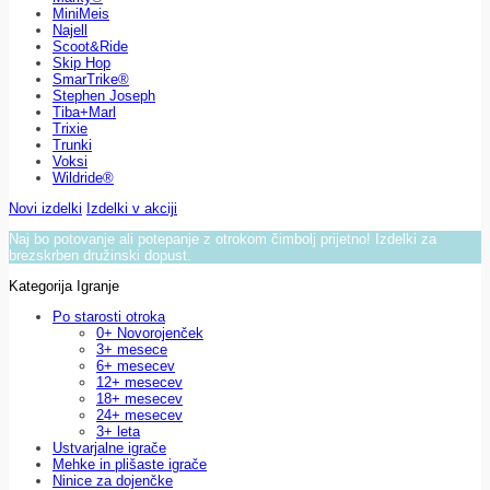
MiniMeis
Najell
Scoot&Ride
Skip Hop
SmarTrike®
Stephen Joseph
Tiba+Marl
Trixie
Trunki
Voksi
Wildride®
Novi izdelki
Izdelki v akciji
Naj bo potovanje ali potepanje z otrokom čimbolj prijetno! Izdelki za
brezskrben družinski dopust.
Kategorija Igranje
Po starosti otroka
0+ Novorojenček
3+ mesece
6+ mesecev
12+ mesecev
18+ mesecev
24+ mesecev
3+ leta
Ustvarjalne igrače
Mehke in plišaste igrače
Ninice za dojenčke