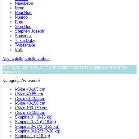
Nanobébé
Neno
Noui Noui
Nuuroo
Pura
Skip Hop
Stephen Joseph
Suavinex
Trixie Baby
Twistshake
Vulli
Novi izdelki
Izdelki v akciji
Stolčki za hranjenje, slinčki in ostali pribor za hranjenje za vaše male
papavčke.
Kategorija Avtosedeži
i-Size 40-105 cm
i-Size 40-85 cm
i-Size 61-105 cm
i-Size 40-150 cm
i-Size 100-150 cm
i-Size 76-150 cm
Skupina 0+ (0-13 kg)
Skupina 0+/1 (0-18 kg)
Skupina 0+/1/2 (0-25 kg)
Skupina 0/1/2/3 (0-36 kg)
Skupina 1 (9-18 kg)