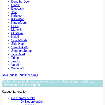
Done by Deer
Elodie
Ergobaby
Joie
Kidzroom
KikkaBoo
Kinderfeets
Lässig
Marky®
MiniMeis
Najell
Scoot&Ride
Skip Hop
SmarTrike®
Stephen Joseph
Tiba+Marl
Trixie
Trunki
Voksi
Wildride®
Novi izdelki
Izdelki v akciji
Naj bo potovanje ali potepanje z otrokom čimbolj prijetno! Izdelki za
brezskrben družinski dopust.
Kategorija Igranje
Po starosti otroka
0+ Novorojenček