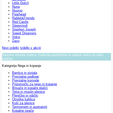
Little Dutch
Nuna
Nuuroo
Pearhead
Rabbit&Friends
Red Castle
Sleepytroll
Stephen Joseph
Sweet Dreamers
Voksi
Zazu
Novi izdelki
Izdelki v akciji
Sanjske otroške sobice, čudovita posteljnina in spalne vreče za vaše
malčke.
Kategorija Nega in kopanje
Banjice in stojala
Previjalne podloge
Previjalne komode
Pripomočki za nego in kopanje
Brisače in kopalni plašči
Tetra in muslin plenice
Pleničke in robčki
Otroške kahlice
Koši za plenice
Termometri in aspiratorji
Kopalne igrače