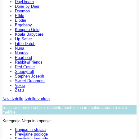
DayDream
Done by Deer
Doomoo
Effiki
Elodie
Ergobaby
Kenguru Gold
Koala Babycare
Lip Satler
Little Dutch
Nuna
Nuuroo
Pearhead
Rabbit&Friends
Red Castle
Sleepytroll
Stephen Joseph
Sweet Dreamers
Voksi
Zazu
Novi izdelki
Izdelki v akciji
Sanjske otroške sobice, čudovita posteljnina in spalne vreče za vaše
malčke.
Kategorija Nega in kopanje
Banjice in stojala
Previjalne podloge
Previjalne komode