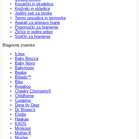
Kozarčki in skodelice
Krožniki in skledice
Jedilni seti za otroke
Termo posodice in termovke
Aparati za pripravo hrane
Pripomočki za hranjenje
Žličke in jedilni pribor
Stolčki za hranjenje
Blagovne znamke
b.box
Baby Brezza
Baby Nova
Babymoov
Beaba
Bibado™
Bibs
Bugaboo
Cheeky Chompers®
Childhome
Curaprox
Done by Deer
Dr. Brown’s
Elodie
Haakaa
KAOS
Minikoioi
Mother-K
Mushie