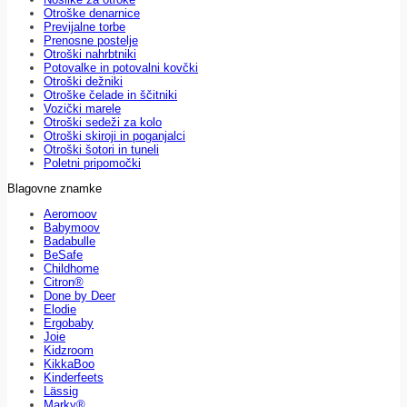
Otroške denarnice
Previjalne torbe
Prenosne postelje
Otroški nahrbtniki
Potovalke in potovalni kovčki
Otroški dežniki
Otroške čelade in ščitniki
Vozički marele
Otroški sedeži za kolo
Otroški skiroji in poganjalci
Otroški šotori in tuneli
Poletni pripomočki
Blagovne znamke
Aeromoov
Babymoov
Badabulle
BeSafe
Childhome
Citron®
Done by Deer
Elodie
Ergobaby
Joie
Kidzroom
KikkaBoo
Kinderfeets
Lässig
Marky®