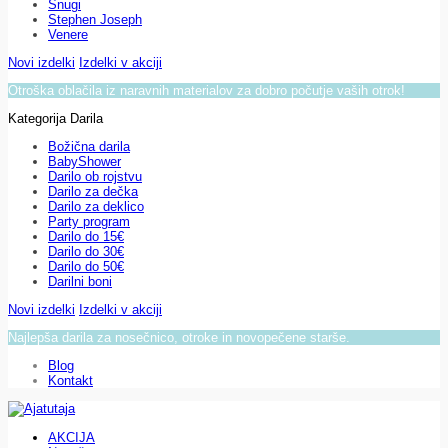
Snugi
Stephen Joseph
Venere
Novi izdelki
Izdelki v akciji
Otroška oblačila iz naravnih materialov za dobro počutje vaših otrok!
Kategorija Darila
Božična darila
BabyShower
Darilo ob rojstvu
Darilo za dečka
Darilo za deklico
Party program
Darilo do 15€
Darilo do 30€
Darilo do 50€
Darilni boni
Novi izdelki
Izdelki v akciji
Najlepša darila za nosečnico, otroke in novopečene starše.
Blog
Kontakt
AKCIJA