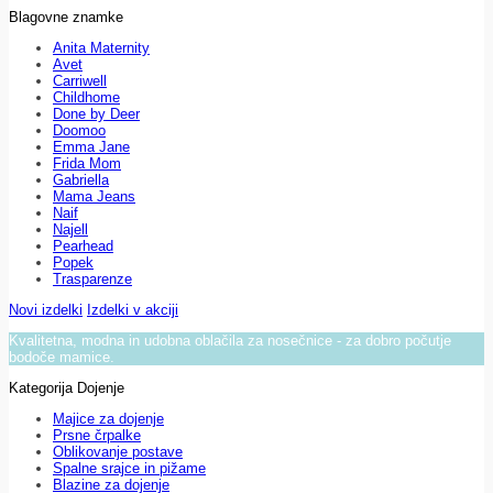
Blagovne znamke
Anita Maternity
Avet
Carriwell
Childhome
Done by Deer
Doomoo
Emma Jane
Frida Mom
Gabriella
Mama Jeans
Naif
Najell
Pearhead
Popek
Trasparenze
Novi izdelki
Izdelki v akciji
Kvalitetna, modna in udobna oblačila za nosečnice - za dobro počutje
bodoče mamice.
Kategorija Dojenje
Majice za dojenje
Prsne črpalke
Oblikovanje postave
Spalne srajce in pižame
Blazine za dojenje