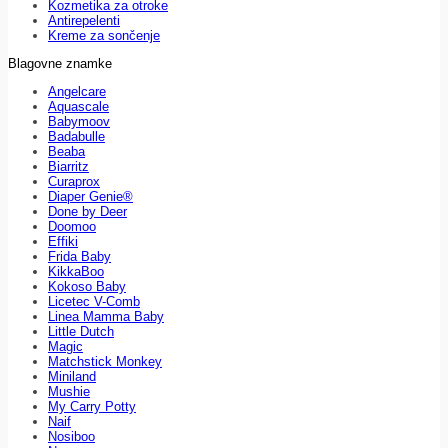
Kozmetika za otroke
Antirepelenti
Kreme za sončenje
Blagovne znamke
Angelcare
Aquascale
Babymoov
Badabulle
Beaba
Biarritz
Curaprox
Diaper Genie®
Done by Deer
Doomoo
Effiki
Frida Baby
KikkaBoo
Kokoso Baby
Licetec V-Comb
Linea Mamma Baby
Little Dutch
Magic
Matchstick Monkey
Miniland
Mushie
My Carry Potty
Naif
Nosiboo