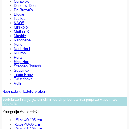
Curaprox
Done by Deer
Dr. Brown’s
Elodie
Haakaa
KAOS
Minikoioi
Mother-K
Mushie
Nanobébé
Neno
Noui Noui
Nuuroo
Pura
Skip Hop
Stephen Joseph
Suavinex
Trixie Baby
Twistshake
Vulli
Novi izdelki
Izdelki v akciji
Stolčki za hranjenje, slinčki in ostali pribor za hranjenje za vaše male
papavčke.
Kategorija Avtosedeži
i-Size 40-105 cm
i-Size 40-85 cm
i-Size 61-105 cm