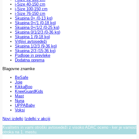
i-Size 40-150 cm
i-Size 100-150 cm
i-Size 76-150 cm
Skupina 0+ (0-13 kg)
Skupina 0+/1 (0-18 kg)
Skupina 0+/1/2 (0-25 kg)
Skupina 0/1/2/3 (0-36 kg)
Skupina 1 (9-18 kg)
Vrtljivi avtosedeži
Skupina 1/2/3 (9-36 kg)
Skupina 2/3 (15-36 kg)
Podloge in prevleke
Dodatna oprema
Blagovne znamke
BeSafe
Joie
KikkaBoo
KneeGuardKids
Mast
Nuna
UPPABaby
Voksi
Novi izdelki
Izdelki v akciji
Kvalitetni in varni otroški avtosedeži z visoko ADAC oceno - ker je varnost
otroka na 1. mestu.