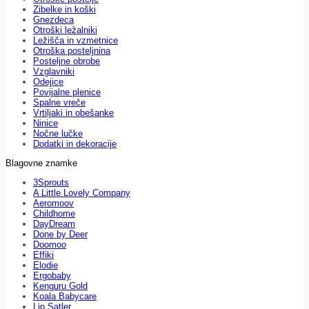
Zibelke in koški
Gnezdeca
Otroški ležalniki
Ležišča in vzmetnice
Otroška posteljnina
Posteljne obrobe
Vzglavniki
Odejice
Povijalne plenice
Spalne vreče
Vrtiljaki in obešanke
Ninice
Nočne lučke
Dodatki in dekoracije
Blagovne znamke
3Sprouts
A Little Lovely Company
Aeromoov
Childhome
DayDream
Done by Deer
Doomoo
Effiki
Elodie
Ergobaby
Kenguru Gold
Koala Babycare
Lip Satler