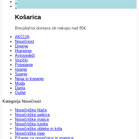
0
0
Košarica
Brezplačna dostava ob nakupu nad 85€
AKCIJA
Nosečnost
Dojenje
Hranjenje
Avtosedeži
Vozički
Potepanje
Igranje
Spanje
Nega in kopanje
Moda
Darila
Outlet
Kategorija Nosečnost
Nosečniške hlače
Nosečniške pajkice
Nosečniške majice
Nosečniške tunike
Nosečniške obleke in krila
Nosečniške jope
Pižame za nosečnice in mamice