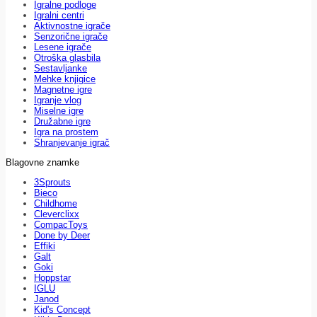
Igralne podloge
Igralni centri
Aktivnostne igrače
Senzorične igrače
Lesene igrače
Otroška glasbila
Sestavljanke
Mehke knjigice
Magnetne igre
Igranje vlog
Miselne igre
Družabne igre
Igra na prostem
Shranjevanje igrač
Blagovne znamke
3Sprouts
Bieco
Childhome
Cleverclixx
CompacToys
Done by Deer
Effiki
Galt
Goki
Hoppstar
IGLU
Janod
Kid's Concept