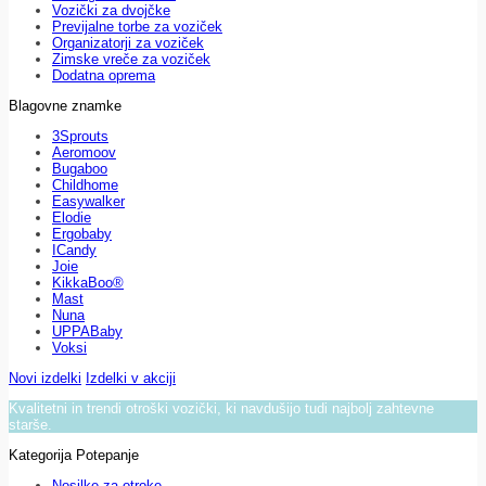
Vozički za dvojčke
Previjalne torbe za voziček
Organizatorji za voziček
Zimske vreče za voziček
Dodatna oprema
Blagovne znamke
3Sprouts
Aeromoov
Bugaboo
Childhome
Easywalker
Elodie
Ergobaby
ICandy
Joie
KikkaBoo®
Mast
Nuna
UPPABaby
Voksi
Novi izdelki
Izdelki v akciji
Kvalitetni in trendi otroški vozički, ki navdušijo tudi najbolj zahtevne
starše.
Kategorija Potepanje
Nosilke za otroke