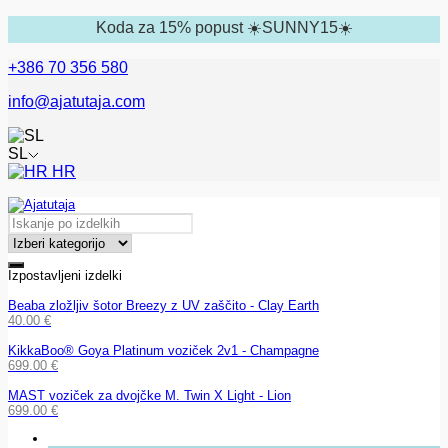
Koda za 15% popust ☀️SUNNY15☀️
+386 70 356 580
info@ajatutaja.com
SL
HR
Izpostavljeni izdelki
Beaba zložljiv šotor Breezy z UV zaščito - Clay Earth
40.00
€
KikkaBoo® Goya Platinum voziček 2v1 - Champagne
699.00
€
MAST voziček za dvojčke M. Twin X Light - Lion
699.00
€