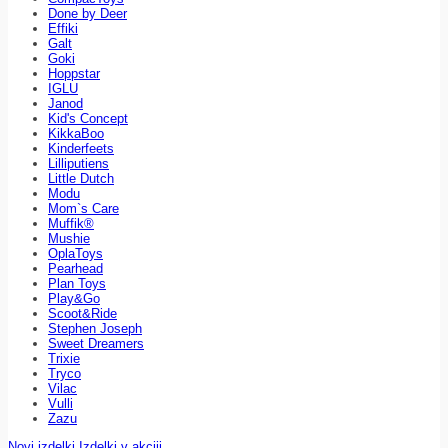
Done by Deer
Effiki
Galt
Goki
Hoppstar
IGLU
Janod
Kid's Concept
KikkaBoo
Kinderfeets
Lilliputiens
Little Dutch
Modu
Mom`s Care
Muffik®
Mushie
OplaToys
Pearhead
Plan Toys
Play&Go
Scoot&Ride
Stephen Joseph
Sweet Dreamers
Trixie
Tryco
Vilac
Vulli
Zazu
Novi izdelki
Izdelki v akciji