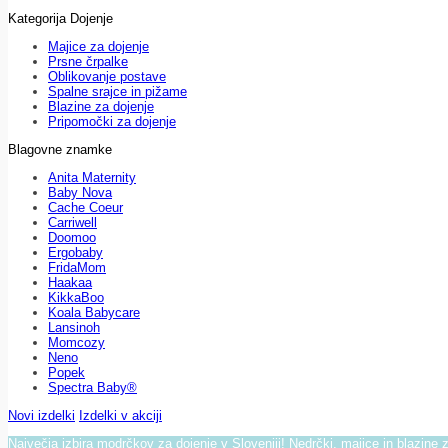
Kategorija Dojenje
Majice za dojenje
Prsne črpalke
Oblikovanje postave
Spalne srajce in pižame
Blazine za dojenje
Pripomočki za dojenje
Blagovne znamke
Anita Maternity
Baby Nova
Cache Coeur
Carriwell
Doomoo
Ergobaby
FridaMom
Haakaa
KikkaBoo
Koala Babycare
Lansinoh
Momcozy
Neno
Popek
Spectra Baby®
Novi izdelki
Izdelki v akciji
Največja izbira modrčkov za dojenje v Sloveniji! Nedrčki, majice in blazine