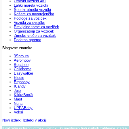
Otroški vozički 4v1
Lahki marela vozički
Športni otroški vozički
Košare za novorojenčka
Podloge za voziček
Vozički za dvojčke
Previjalne torbe za voziček
Organizatorji za voziček
Zimske vreče za voziček
Dodatna oprema
Blagovne znamke
3Sprouts
Aeromoov
Bugaboo
Childhome
Easywalker
Elodie
Ergobaby
ICandy
Joie
KikkaBoo®
Mast
Nuna
UPPABaby
Voksi
Novi izdelki
Izdelki v akciji
Kvalitetni in trendi otroški vozički, ki navdušijo tudi najbolj zahtevne starše.