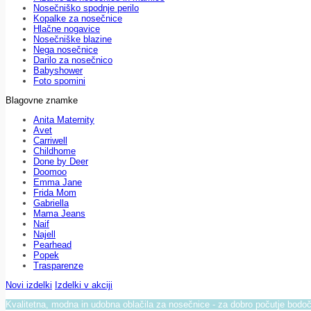
Nosečniško spodnje perilo
Kopalke za nosečnice
Hlačne nogavice
Nosečniške blazine
Nega nosečnice
Darilo za nosečnico
Babyshower
Foto spomini
Blagovne znamke
Anita Maternity
Avet
Carriwell
Childhome
Done by Deer
Doomoo
Emma Jane
Frida Mom
Gabriella
Mama Jeans
Naif
Najell
Pearhead
Popek
Trasparenze
Novi izdelki
Izdelki v akciji
Kvalitetna, modna in udobna oblačila za nosečnice - za dobro počutje bod