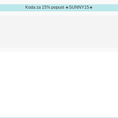
Koda za 15% popust ☀️SUNNY15☀️