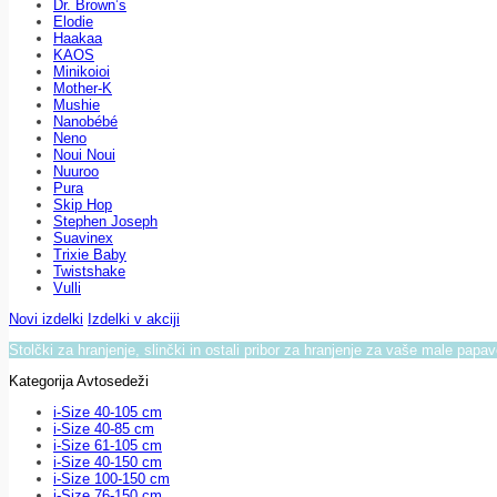
Dr. Brown’s
Elodie
Haakaa
KAOS
Minikoioi
Mother-K
Mushie
Nanobébé
Neno
Noui Noui
Nuuroo
Pura
Skip Hop
Stephen Joseph
Suavinex
Trixie Baby
Twistshake
Vulli
Novi izdelki
Izdelki v akciji
Stolčki za hranjenje, slinčki in ostali pribor za hranjenje za vaše male papa
Kategorija Avtosedeži
i-Size 40-105 cm
i-Size 40-85 cm
i-Size 61-105 cm
i-Size 40-150 cm
i-Size 100-150 cm
i-Size 76-150 cm