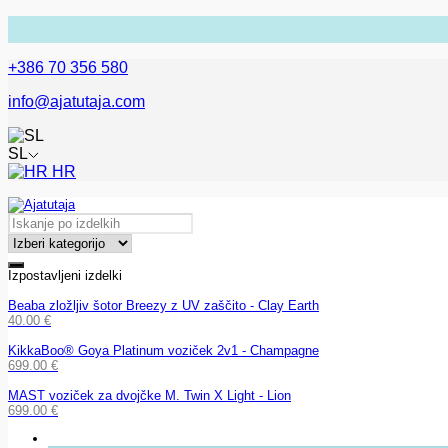
+386 70 356 580
info@ajatutaja.com
SL
HR
Izpostavljeni izdelki
Beaba zložljiv šotor Breezy z UV zaščito - Clay Earth
40.00
€
KikkaBoo® Goya Platinum voziček 2v1 - Champagne
699.00
€
MAST voziček za dvojčke M. Twin X Light - Lion
699.00
€