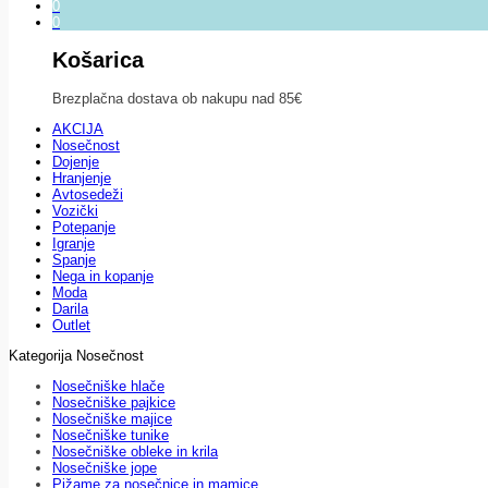
0
0
Košarica
Brezplačna dostava ob nakupu nad 85€
AKCIJA
Nosečnost
Dojenje
Hranjenje
Avtosedeži
Vozički
Potepanje
Igranje
Spanje
Nega in kopanje
Moda
Darila
Outlet
Kategorija Nosečnost
Nosečniške hlače
Nosečniške pajkice
Nosečniške majice
Nosečniške tunike
Nosečniške obleke in krila
Nosečniške jope
Pižame za nosečnice in mamice