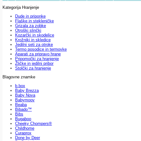
Kategorija Hranjenje
Dude in priponke
Flaške in stekleničke
Grizala za zobke
Otroški slinčki
Kozarčki in skodelice
Krožniki in skledice
Jedilni seti za otroke
Termo posodice in termovke
Aparati za pripravo hrane
Pripomočki za hranjenje
Žličke in jedilni pribor
Stolčki za hranjenje
Blagovne znamke
b.box
Baby Brezza
Baby Nova
Babymoov
Beaba
Bibado™
Bibs
Bugaboo
Cheeky Chompers®
Childhome
Curaprox
Done by Deer