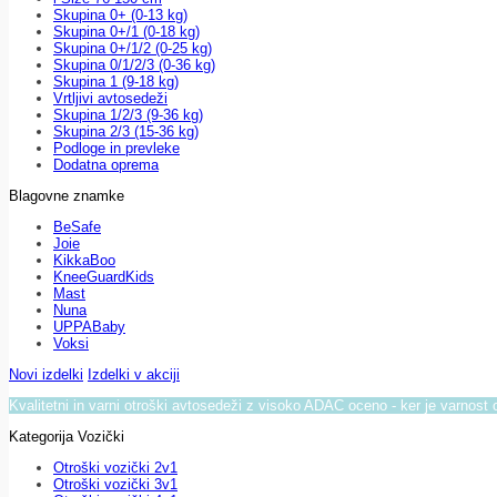
Skupina 0+ (0-13 kg)
Skupina 0+/1 (0-18 kg)
Skupina 0+/1/2 (0-25 kg)
Skupina 0/1/2/3 (0-36 kg)
Skupina 1 (9-18 kg)
Vrtljivi avtosedeži
Skupina 1/2/3 (9-36 kg)
Skupina 2/3 (15-36 kg)
Podloge in prevleke
Dodatna oprema
Blagovne znamke
BeSafe
Joie
KikkaBoo
KneeGuardKids
Mast
Nuna
UPPABaby
Voksi
Novi izdelki
Izdelki v akciji
Kvalitetni in varni otroški avtosedeži z visoko ADAC oceno - ker je varnost 
Kategorija Vozički
Otroški vozički 2v1
Otroški vozički 3v1