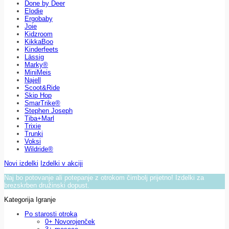
Done by Deer
Elodie
Ergobaby
Joie
Kidzroom
KikkaBoo
Kinderfeets
Lässig
Marky®
MiniMeis
Najell
Scoot&Ride
Skip Hop
SmarTrike®
Stephen Joseph
Tiba+Marl
Trixie
Trunki
Voksi
Wildride®
Novi izdelki
Izdelki v akciji
Naj bo potovanje ali potepanje z otrokom čimbolj prijetno! Izdelki za
brezskrben družinski dopust.
Kategorija Igranje
Po starosti otroka
0+ Novorojenček