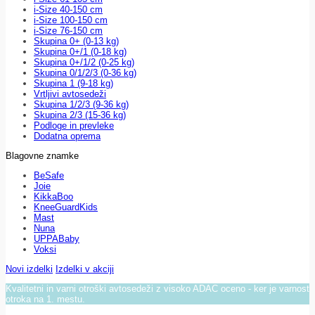
i-Size 40-150 cm
i-Size 100-150 cm
i-Size 76-150 cm
Skupina 0+ (0-13 kg)
Skupina 0+/1 (0-18 kg)
Skupina 0+/1/2 (0-25 kg)
Skupina 0/1/2/3 (0-36 kg)
Skupina 1 (9-18 kg)
Vrtljivi avtosedeži
Skupina 1/2/3 (9-36 kg)
Skupina 2/3 (15-36 kg)
Podloge in prevleke
Dodatna oprema
Blagovne znamke
BeSafe
Joie
KikkaBoo
KneeGuardKids
Mast
Nuna
UPPABaby
Voksi
Novi izdelki
Izdelki v akciji
Kvalitetni in varni otroški avtosedeži z visoko ADAC oceno - ker je varnost
otroka na 1. mestu.