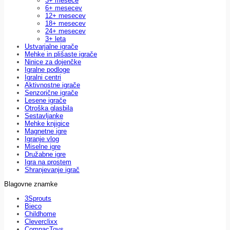
3+ mesece
6+ mesecev
12+ mesecev
18+ mesecev
24+ mesecev
3+ leta
Ustvarjalne igrače
Mehke in plišaste igrače
Ninice za dojenčke
Igralne podloge
Igralni centri
Aktivnostne igrače
Senzorične igrače
Lesene igrače
Otroška glasbila
Sestavljanke
Mehke knjigice
Magnetne igre
Igranje vlog
Miselne igre
Družabne igre
Igra na prostem
Shranjevanje igrač
Blagovne znamke
3Sprouts
Bieco
Childhome
Cleverclixx
CompacToys