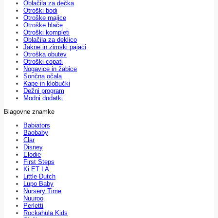
Oblačila za dečka
Otroški bodi
Otroške majice
Otroške hlače
Otroški kompleti
Oblačila za deklico
Jakne in zimski pajaci
Otroška obutev
Otroški copati
Nogavice in žabice
Sončna očala
Kape in klobučki
Dežni program
Modni dodatki
Blagovne znamke
Babiators
Baobaby
Clar
Disney
Elodie
First Steps
Ki ET LA
Little Dutch
Lupo Baby
Nursery Time
Nuuroo
Perletti
Rockahula Kids