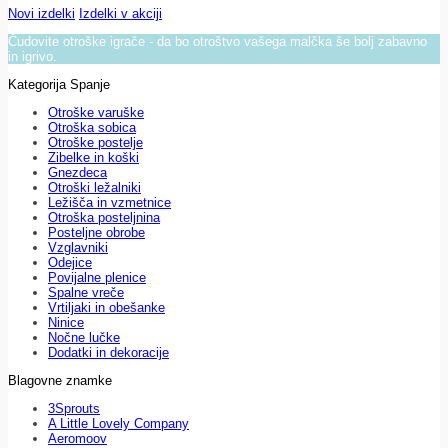
Novi izdelki
Izdelki v akciji
Čudovite otroške igrače - da bo otroštvo vašega malčka še bolj zabavno
in igrivo.
Kategorija Spanje
Otroške varuške
Otroška sobica
Otroške postelje
Zibelke in koški
Gnezdeca
Otroški ležalniki
Ležišča in vzmetnice
Otroška posteljnina
Posteljne obrobe
Vzglavniki
Odejice
Povijalne plenice
Spalne vreče
Vrtiljaki in obešanke
Ninice
Nočne lučke
Dodatki in dekoracije
Blagovne znamke
3Sprouts
A Little Lovely Company
Aeromoov