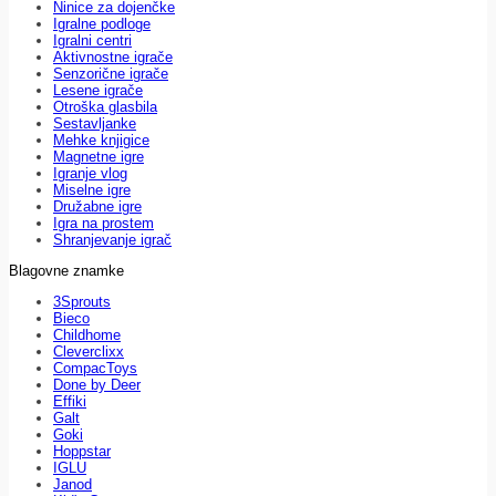
Ninice za dojenčke
Igralne podloge
Igralni centri
Aktivnostne igrače
Senzorične igrače
Lesene igrače
Otroška glasbila
Sestavljanke
Mehke knjigice
Magnetne igre
Igranje vlog
Miselne igre
Družabne igre
Igra na prostem
Shranjevanje igrač
Blagovne znamke
3Sprouts
Bieco
Childhome
Cleverclixx
CompacToys
Done by Deer
Effiki
Galt
Goki
Hoppstar
IGLU
Janod