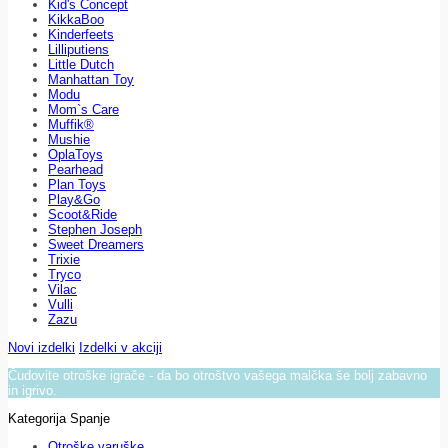
Kid's Concept
KikkaBoo
Kinderfeets
Lilliputiens
Little Dutch
Manhattan Toy
Modu
Mom`s Care
Muffik®
Mushie
OplaToys
Pearhead
Plan Toys
Play&Go
Scoot&Ride
Stephen Joseph
Sweet Dreamers
Trixie
Tryco
Vilac
Vulli
Zazu
Novi izdelki
Izdelki v akciji
Čudovite otroške igrače - da bo otroštvo vašega malčka še bolj zabavno
in igrivo.
Kategorija Spanje
Otroške varuške