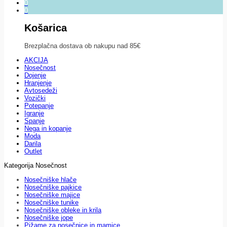
0
0
Košarica
Brezplačna dostava ob nakupu nad 85€
AKCIJA
Nosečnost
Dojenje
Hranjenje
Avtosedeži
Vozički
Potepanje
Igranje
Spanje
Nega in kopanje
Moda
Darila
Outlet
Kategorija Nosečnost
Nosečniške hlače
Nosečniške pajkice
Nosečniške majice
Nosečniške tunike
Nosečniške obleke in krila
Nosečniške jope
Pižame za nosečnice in mamice