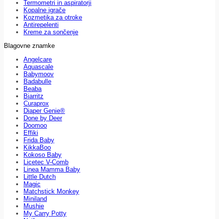
Termometri in aspiratorji
Kopalne igrače
Kozmetika za otroke
Antirepelenti
Kreme za sončenje
Blagovne znamke
Angelcare
Aquascale
Babymoov
Badabulle
Beaba
Biarritz
Curaprox
Diaper Genie®
Done by Deer
Doomoo
Effiki
Frida Baby
KikkaBoo
Kokoso Baby
Licetec V-Comb
Linea Mamma Baby
Little Dutch
Magic
Matchstick Monkey
Miniland
Mushie
My Carry Potty