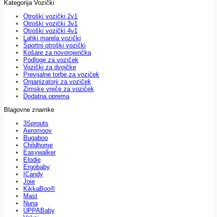
Kategorija Vozički
Otroški vozički 2v1
Otroški vozički 3v1
Otroški vozički 4v1
Lahki marela vozički
Športni otroški vozički
Košare za novorojenčka
Podloge za voziček
Vozički za dvojčke
Previjalne torbe za voziček
Organizatorji za voziček
Zimske vreče za voziček
Dodatna oprema
Blagovne znamke
3Sprouts
Aeromoov
Bugaboo
Childhome
Easywalker
Elodie
Ergobaby
ICandy
Joie
KikkaBoo®
Mast
Nuna
UPPABaby