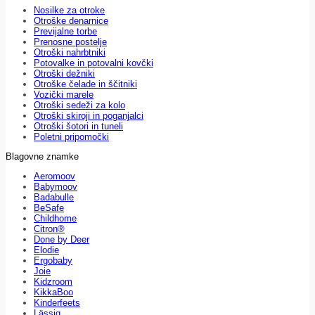
Nosilke za otroke
Otroške denarnice
Previjalne torbe
Prenosne postelje
Otroški nahrbtniki
Potovalke in potovalni kovčki
Otroški dežniki
Otroške čelade in ščitniki
Vozički marele
Otroški sedeži za kolo
Otroški skiroji in poganjalci
Otroški šotori in tuneli
Poletni pripomočki
Blagovne znamke
Aeromoov
Babymoov
Badabulle
BeSafe
Childhome
Citron®
Done by Deer
Elodie
Ergobaby
Joie
Kidzroom
KikkaBoo
Kinderfeets
Lässig