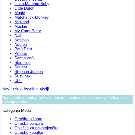
Linea Mamma Baby
Little Dutch
Magic
Matchstick Monkey
Miniland
Mushie
My Carry Potty
Naif
Nosiboo
Nuuroo
Petú Petú
Potette
Sentipure®
Skip Hop
Squitos
Stephen Joseph
Suavinex
Ubbi
Novi izdelki
Izdelki v akciji
Naravna kozmetika, ter kvalitetni in praktični izdelki za nego in kopanje
vašega otroka.
Kategorija Moda
Otroške pižame
Otroška oblačila
Oblačila za novorojenčka
Otroške kopalke