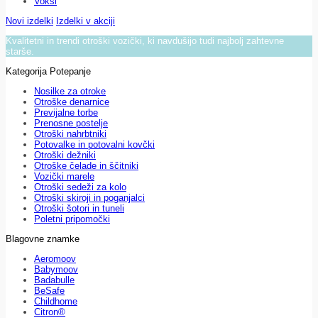
Voksi
Novi izdelki
Izdelki v akciji
Kvalitetni in trendi otroški vozički, ki navdušijo tudi najbolj zahtevne
starše.
Kategorija Potepanje
Nosilke za otroke
Otroške denarnice
Previjalne torbe
Prenosne postelje
Otroški nahrbtniki
Potovalke in potovalni kovčki
Otroški dežniki
Otroške čelade in ščitniki
Vozički marele
Otroški sedeži za kolo
Otroški skiroji in poganjalci
Otroški šotori in tuneli
Poletni pripomočki
Blagovne znamke
Aeromoov
Babymoov
Badabulle
BeSafe
Childhome
Citron®