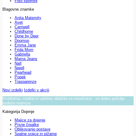
Foto spomini
Blagovne znamke
Anita Maternity
Avet
Carriwell
Childhome
Done by Deer
Doomoo
Emma Jane
Frida Mom
Gabriella
Mama Jeans
Naif
Najell
Pearhead
Popek
Trasparenze
Novi izdelki
Izdelki v akciji
Kvalitetna, modna in udobna oblačila za nosečnice - za dobro počutje
bodoče mamice.
Kategorija Dojenje
Majice za dojenje
Prsne črpalke
Oblikovanje postave
Spalne srajce in pižame