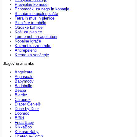
Previjalne komode
Pripomočki za nego in kopanje
Brisače in kopalni plašči
Tetra in muslin plenice
Pleničke in robčki
Otroške kahlice
Koši za plenice
Termometri in aspiratorji
Kopalne igrače
Kozmetika za otroke
Antirepelenti
Kreme za sončenje
Blagovne znamke
Angelcare
Aquascale
Babymoov
Badabulle
Beaba
Biarritz
Curaprox
Diaper Genie®
Done by Deer
Doomoo
Effiki
Frida Baby
KikkaBoo
Kokoso Baby
Licetec V-Comb