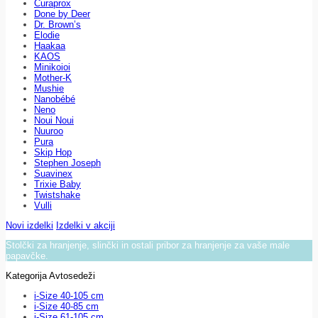
Curaprox
Done by Deer
Dr. Brown’s
Elodie
Haakaa
KAOS
Minikoioi
Mother-K
Mushie
Nanobébé
Neno
Noui Noui
Nuuroo
Pura
Skip Hop
Stephen Joseph
Suavinex
Trixie Baby
Twistshake
Vulli
Novi izdelki
Izdelki v akciji
Stolčki za hranjenje, slinčki in ostali pribor za hranjenje za vaše male
papavčke.
Kategorija Avtosedeži
i-Size 40-105 cm
i-Size 40-85 cm
i-Size 61-105 cm