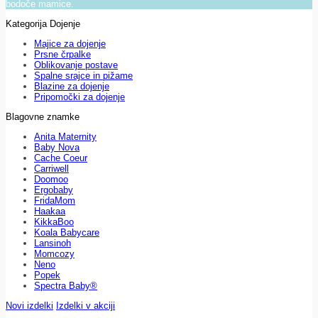
bodoče mamice.
Kategorija Dojenje
Majice za dojenje
Prsne črpalke
Oblikovanje postave
Spalne srajce in pižame
Blazine za dojenje
Pripomočki za dojenje
Blagovne znamke
Anita Maternity
Baby Nova
Cache Coeur
Carriwell
Doomoo
Ergobaby
FridaMom
Haakaa
KikkaBoo
Koala Babycare
Lansinoh
Momcozy
Neno
Popek
Spectra Baby®
Novi izdelki
Izdelki v akciji