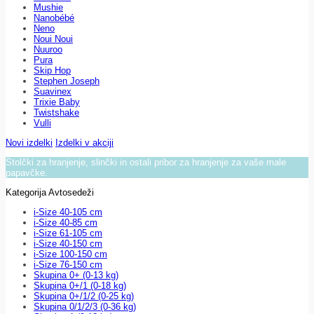
Mushie
Nanobébé
Neno
Noui Noui
Nuuroo
Pura
Skip Hop
Stephen Joseph
Suavinex
Trixie Baby
Twistshake
Vulli
Novi izdelki
Izdelki v akciji
Stolčki za hranjenje, slinčki in ostali pribor za hranjenje za vaše male
papavčke.
Kategorija Avtosedeži
i-Size 40-105 cm
i-Size 40-85 cm
i-Size 61-105 cm
i-Size 40-150 cm
i-Size 100-150 cm
i-Size 76-150 cm
Skupina 0+ (0-13 kg)
Skupina 0+/1 (0-18 kg)
Skupina 0+/1/2 (0-25 kg)
Skupina 0/1/2/3 (0-36 kg)