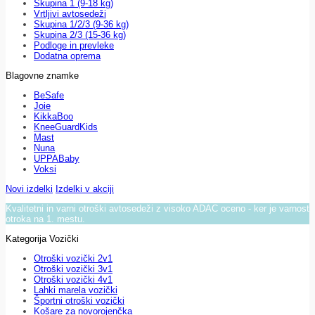
Skupina 1 (9-18 kg)
Vrtljivi avtosedeži
Skupina 1/2/3 (9-36 kg)
Skupina 2/3 (15-36 kg)
Podloge in prevleke
Dodatna oprema
Blagovne znamke
BeSafe
Joie
KikkaBoo
KneeGuardKids
Mast
Nuna
UPPABaby
Voksi
Novi izdelki
Izdelki v akciji
Kvalitetni in varni otroški avtosedeži z visoko ADAC oceno - ker je varnost
otroka na 1. mestu.
Kategorija Vozički
Otroški vozički 2v1
Otroški vozički 3v1
Otroški vozički 4v1
Lahki marela vozički
Športni otroški vozički
Košare za novorojenčka