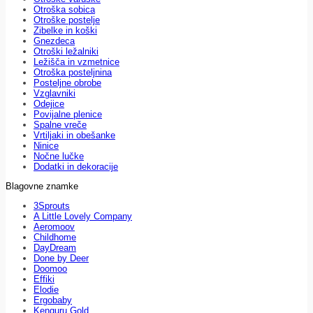
Otroška sobica
Otroške postelje
Zibelke in koški
Gnezdeca
Otroški ležalniki
Ležišča in vzmetnice
Otroška posteljnina
Posteljne obrobe
Vzglavniki
Odejice
Povijalne plenice
Spalne vreče
Vrtiljaki in obešanke
Ninice
Nočne lučke
Dodatki in dekoracije
Blagovne znamke
3Sprouts
A Little Lovely Company
Aeromoov
Childhome
DayDream
Done by Deer
Doomoo
Effiki
Elodie
Ergobaby
Kenguru Gold