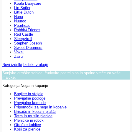
Koala Babycare
Lip Satler
Little Dutch
Nuna
Nuuroo
Pearhead
Rabbit&Friends
Red Castle
Sleepytroll
Stephen Joseph
Sweet Dreamers
Voksi
Zazu
Novi izdelki
Izdelki v akciji
Sanjske otroške sobice, čudovita posteljnina in spalne vreče za vaše
malčke.
Kategorija Nega in kopanje
Banjice in stojala
Previjalne podloge
Previjalne komode
Pripomočki za nego in kopanje
Brisače in kopalni plašči
Tetra in muslin plenice
Pleničke in robčki
Otroške kahlice
Koši za plenice