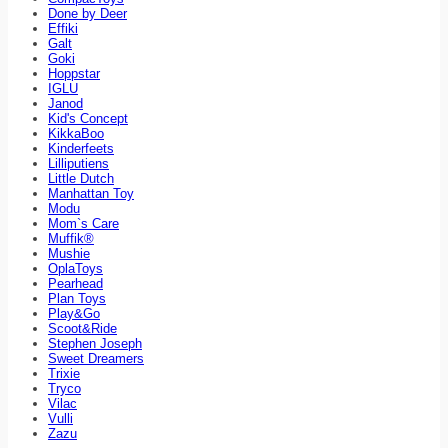
Done by Deer
Effiki
Galt
Goki
Hoppstar
IGLU
Janod
Kid's Concept
KikkaBoo
Kinderfeets
Lilliputiens
Little Dutch
Manhattan Toy
Modu
Mom`s Care
Muffik®
Mushie
OplaToys
Pearhead
Plan Toys
Play&Go
Scoot&Ride
Stephen Joseph
Sweet Dreamers
Trixie
Tryco
Vilac
Vulli
Zazu