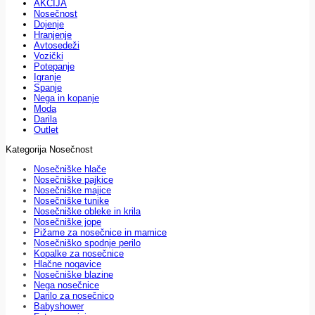
AKCIJA
Nosečnost
Dojenje
Hranjenje
Avtosedeži
Vozički
Potepanje
Igranje
Spanje
Nega in kopanje
Moda
Darila
Outlet
Kategorija Nosečnost
Nosečniške hlače
Nosečniške pajkice
Nosečniške majice
Nosečniške tunike
Nosečniške obleke in krila
Nosečniške jope
Pižame za nosečnice in mamice
Nosečniško spodnje perilo
Kopalke za nosečnice
Hlačne nogavice
Nosečniške blazine
Nega nosečnice
Darilo za nosečnico
Babyshower