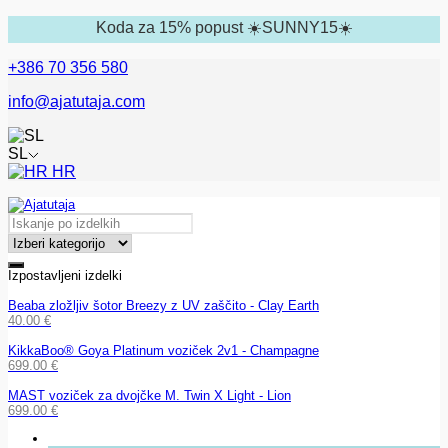
Koda za 15% popust ☀️SUNNY15☀️
+386 70 356 580
info@ajatutaja.com
SL
HR
Izpostavljeni izdelki
Beaba zložljiv šotor Breezy z UV zaščito - Clay Earth
40.00
€
KikkaBoo® Goya Platinum voziček 2v1 - Champagne
699.00
€
MAST voziček za dvojčke M. Twin X Light - Lion
699.00
€