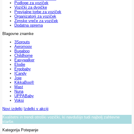
Podloge za voziček
Vozički za dvojčke
Previjalne torbe za voziček
Organizatorji za voziček
Zimske vreče za voziček
Dodatna oprema
Blagovne znamke
3Sprouts
Aeromoov
Bugaboo
Childhome
Easywalker
Elodie
Ergobaby
ICandy
Joie
KikkaBoo®
Mast
Nuna
UPPABaby
Voksi
Novi izdelki
Izdelki v akciji
Kvalitetni in trendi otroški vozički, ki navdušijo tudi najbolj zahtevne
starše.
Kategorija Potepanje