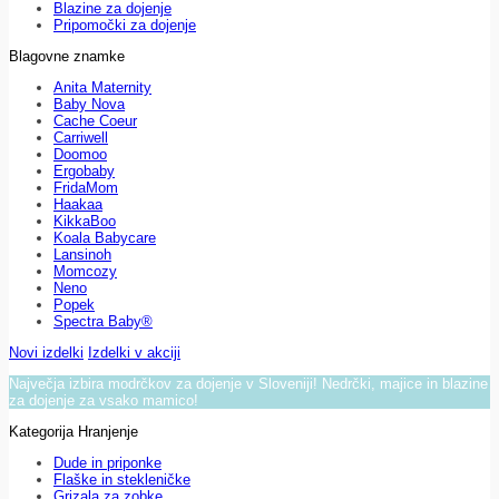
Blazine za dojenje
Pripomočki za dojenje
Blagovne znamke
Anita Maternity
Baby Nova
Cache Coeur
Carriwell
Doomoo
Ergobaby
FridaMom
Haakaa
KikkaBoo
Koala Babycare
Lansinoh
Momcozy
Neno
Popek
Spectra Baby®
Novi izdelki
Izdelki v akciji
Največja izbira modrčkov za dojenje v Sloveniji! Nedrčki, majice in blazine
za dojenje za vsako mamico!
Kategorija Hranjenje
Dude in priponke
Flaške in stekleničke
Grizala za zobke