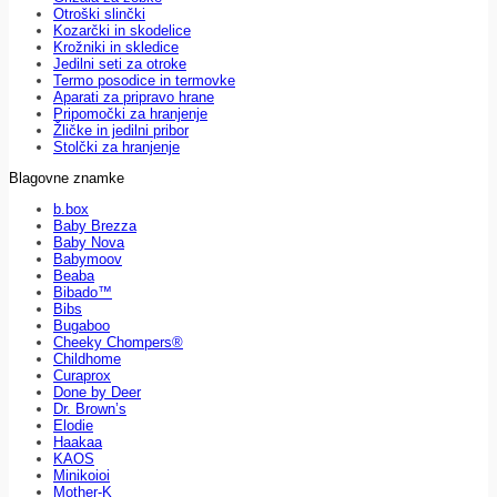
Otroški slinčki
Kozarčki in skodelice
Krožniki in skledice
Jedilni seti za otroke
Termo posodice in termovke
Aparati za pripravo hrane
Pripomočki za hranjenje
Žličke in jedilni pribor
Stolčki za hranjenje
Blagovne znamke
b.box
Baby Brezza
Baby Nova
Babymoov
Beaba
Bibado™
Bibs
Bugaboo
Cheeky Chompers®
Childhome
Curaprox
Done by Deer
Dr. Brown’s
Elodie
Haakaa
KAOS
Minikoioi
Mother-K