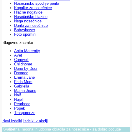
Nosečniško spodnje perilo
Kopalke za nosečnice
Hlačne nogavice
Nosečniške blazine
Nega nosečnice
Darilo za nosečnico
Babyshower
Foto spomini
Blagovne znamke
Anita Maternity
Avet
Carriwell
Childhome
Done by Deer
Doomoo
Emma Jane
Frida Mom
Gabriella
Mama Jeans
Naif
Najell
Pearhead
Popek
Trasparenze
Novi izdelki
Izdelki v akciji
Kvalitetna, modna in udobna oblačila za nosečnice - za dobro počutje