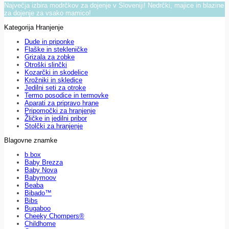
Največja izbira modrčkov za dojenje v Sloveniji! Nedrčki, majice in blazine
za dojenje za vsako mamico!
Kategorija Hranjenje
Dude in priponke
Flaške in stekleničke
Grizala za zobke
Otroški slinčki
Kozarčki in skodelice
Krožniki in skledice
Jedilni seti za otroke
Termo posodice in termovke
Aparati za pripravo hrane
Pripomočki za hranjenje
Žličke in jedilni pribor
Stolčki za hranjenje
Blagovne znamke
b.box
Baby Brezza
Baby Nova
Babymoov
Beaba
Bibado™
Bibs
Bugaboo
Cheeky Chompers®
Childhome