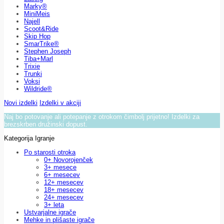
Marky®
MiniMeis
Najell
Scoot&Ride
Skip Hop
SmarTrike®
Stephen Joseph
Tiba+Marl
Trixie
Trunki
Voksi
Wildride®
Novi izdelki
Izdelki v akciji
Naj bo potovanje ali potepanje z otrokom čimbolj prijetno! Izdelki za
brezskrben družinski dopust.
Kategorija Igranje
Po starosti otroka
0+ Novorojenček
3+ mesece
6+ mesecev
12+ mesecev
18+ mesecev
24+ mesecev
3+ leta
Ustvarjalne igrače
Mehke in plišaste igrače