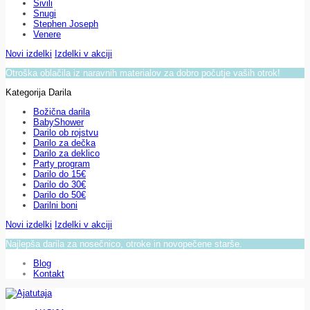
Sivili
Snugi
Stephen Joseph
Venere
Novi izdelki
Izdelki v akciji
Otroška oblačila iz naravnih materialov za dobro počutje vaših otrok!
Kategorija Darila
Božična darila
BabyShower
Darilo ob rojstvu
Darilo za dečka
Darilo za deklico
Party program
Darilo do 15€
Darilo do 30€
Darilo do 50€
Darilni boni
Novi izdelki
Izdelki v akciji
Najlepša darila za nosečnico, otroke in novopečene starše.
Blog
Kontakt