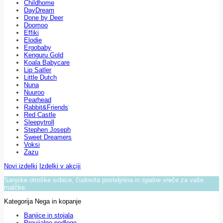
Childhome
DayDream
Done by Deer
Doomoo
Effiki
Elodie
Ergobaby
Kenguru Gold
Koala Babycare
Lip Satler
Little Dutch
Nuna
Nuuroo
Pearhead
Rabbit&Friends
Red Castle
Sleepytroll
Stephen Joseph
Sweet Dreamers
Voksi
Zazu
Novi izdelki
Izdelki v akciji
Sanjske otroške sobice, čudovita posteljnina in spalne vreče za vaše
malčke.
Kategorija Nega in kopanje
Banjice in stojala
Previjalne podloge