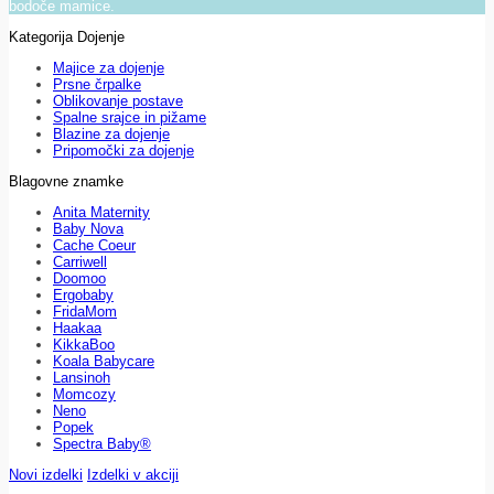
bodoče mamice.
Kategorija Dojenje
Majice za dojenje
Prsne črpalke
Oblikovanje postave
Spalne srajce in pižame
Blazine za dojenje
Pripomočki za dojenje
Blagovne znamke
Anita Maternity
Baby Nova
Cache Coeur
Carriwell
Doomoo
Ergobaby
FridaMom
Haakaa
KikkaBoo
Koala Babycare
Lansinoh
Momcozy
Neno
Popek
Spectra Baby®
Novi izdelki
Izdelki v akciji