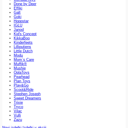
Done by Deer
Effiki
Galt
Goki
Hoppstar
IGLU
Janod
Kid's Concept
KikkaBoo
Kinderfeets
Lilliputiens
Little Dutch
Modu
Mom`s Care
Muffik®
Mushie
OplaToys
Pearhead
Plan Toys
Play&Go
Scoot&Ride
Stephen Joseph
Sweet Dreamers
Trixie
Tryco
Vilac
Vulli
Zazu
Novi izdelki
Izdelki v akciji