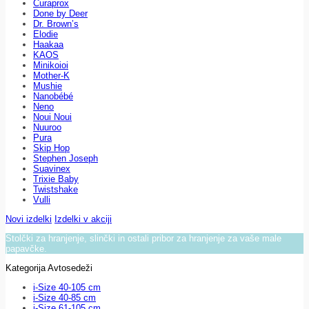
Curaprox
Done by Deer
Dr. Brown’s
Elodie
Haakaa
KAOS
Minikoioi
Mother-K
Mushie
Nanobébé
Neno
Noui Noui
Nuuroo
Pura
Skip Hop
Stephen Joseph
Suavinex
Trixie Baby
Twistshake
Vulli
Novi izdelki
Izdelki v akciji
Stolčki za hranjenje, slinčki in ostali pribor za hranjenje za vaše male
papavčke.
Kategorija Avtosedeži
i-Size 40-105 cm
i-Size 40-85 cm
i-Size 61-105 cm