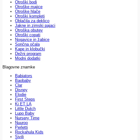
Otroški bodi
Otroške majice
Otroške hlače
Otroški kompleti
Oblačila za deklico
Jakne in zimski pajaci
Otroška obutev
Otroški copati
Nogavice in žabice
Sončna očala
Kape in klobučki
Dežni program
Modni dodatki
Blagovne znamke
Babiators
Baobaby
Clar
Disney
Elodie
First Steps
Ki ET LA
Little Dutch
Lupo Baby
Nursery Time
Nuuroo
Perletti
Rockahula Kids
Sivili