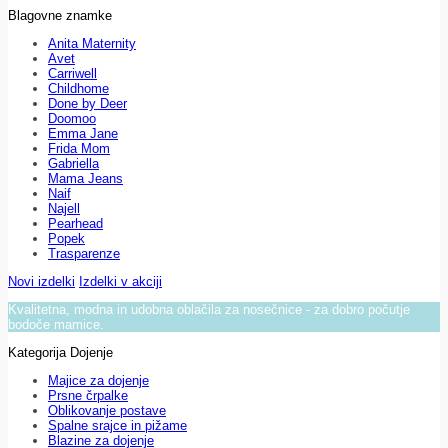
Blagovne znamke
Anita Maternity
Avet
Carriwell
Childhome
Done by Deer
Doomoo
Emma Jane
Frida Mom
Gabriella
Mama Jeans
Naif
Najell
Pearhead
Popek
Trasparenze
Novi izdelki
Izdelki v akciji
Kvalitetna, modna in udobna oblačila za nosečnice - za dobro počutje
bodoče mamice.
Kategorija Dojenje
Majice za dojenje
Prsne črpalke
Oblikovanje postave
Spalne srajce in pižame
Blazine za dojenje