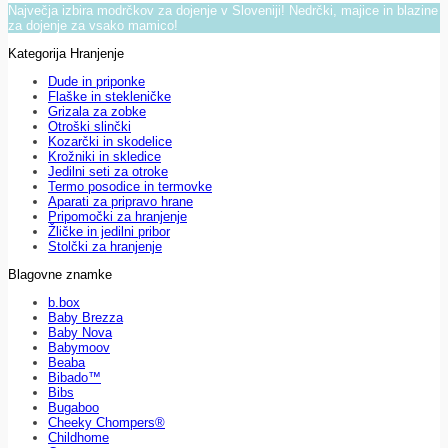
Največja izbira modrčkov za dojenje v Sloveniji! Nedrčki, majice in blazine
za dojenje za vsako mamico!
Kategorija Hranjenje
Dude in priponke
Flaške in stekleničke
Grizala za zobke
Otroški slinčki
Kozarčki in skodelice
Krožniki in skledice
Jedilni seti za otroke
Termo posodice in termovke
Aparati za pripravo hrane
Pripomočki za hranjenje
Žličke in jedilni pribor
Stolčki za hranjenje
Blagovne znamke
b.box
Baby Brezza
Baby Nova
Babymoov
Beaba
Bibado™
Bibs
Bugaboo
Cheeky Chompers®
Childhome