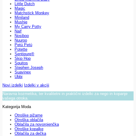
Little Dutch
Magic
Matchstick Monkey
Miniland
Mushie
My Carry Potty
Naif
Nosiboo
Nuuroo
Petú Petú
Potette
Sentipure®
Skip Hop
Squitos
Stephen Joseph
Suavinex
Ubbi
Novi izdelki
Izdelki v akciji
Naravna kozmetika, ter kvalitetni in praktični izdelki za nego in kopanje
vašega otroka.
Kategorija Moda
Otroške pižame
Otroška oblačila
Oblačila za novorojenčka
Otroške kopalke
Oblačila za dečka