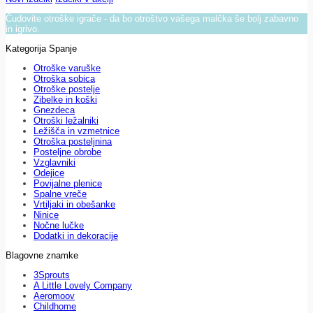
Čudovite otroške igrače - da bo otroštvo vašega malčka še bolj zabavno
in igrivo.
Kategorija Spanje
Otroške varuške
Otroška sobica
Otroške postelje
Zibelke in koški
Gnezdeca
Otroški ležalniki
Ležišča in vzmetnice
Otroška posteljnina
Posteljne obrobe
Vzglavniki
Odejice
Povijalne plenice
Spalne vreče
Vrtiljaki in obešanke
Ninice
Nočne lučke
Dodatki in dekoracije
Blagovne znamke
3Sprouts
A Little Lovely Company
Aeromoov
Childhome