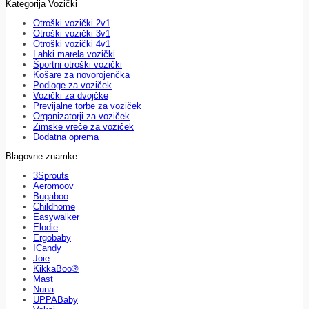
Kategorija Vozički
Otroški vozički 2v1
Otroški vozički 3v1
Otroški vozički 4v1
Lahki marela vozički
Športni otroški vozički
Košare za novorojenčka
Podloge za voziček
Vozički za dvojčke
Previjalne torbe za voziček
Organizatorji za voziček
Zimske vreče za voziček
Dodatna oprema
Blagovne znamke
3Sprouts
Aeromoov
Bugaboo
Childhome
Easywalker
Elodie
Ergobaby
ICandy
Joie
KikkaBoo®
Mast
Nuna
UPPABaby