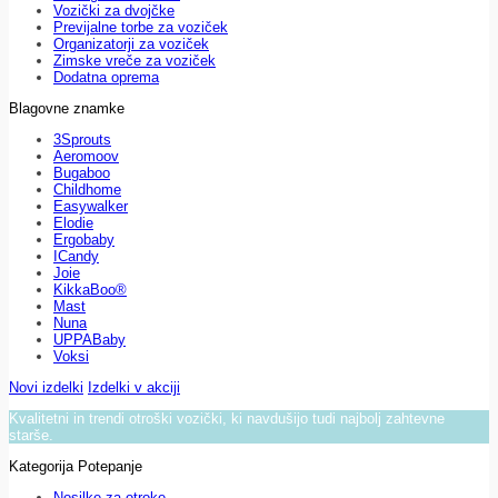
Vozički za dvojčke
Previjalne torbe za voziček
Organizatorji za voziček
Zimske vreče za voziček
Dodatna oprema
Blagovne znamke
3Sprouts
Aeromoov
Bugaboo
Childhome
Easywalker
Elodie
Ergobaby
ICandy
Joie
KikkaBoo®
Mast
Nuna
UPPABaby
Voksi
Novi izdelki
Izdelki v akciji
Kvalitetni in trendi otroški vozički, ki navdušijo tudi najbolj zahtevne
starše.
Kategorija Potepanje
Nosilke za otroke