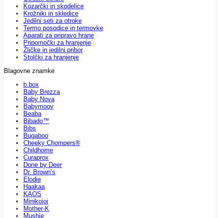
Kozarčki in skodelice
Krožniki in skledice
Jedilni seti za otroke
Termo posodice in termovke
Aparati za pripravo hrane
Pripomočki za hranjenje
Žličke in jedilni pribor
Stolčki za hranjenje
Blagovne znamke
b.box
Baby Brezza
Baby Nova
Babymoov
Beaba
Bibado™
Bibs
Bugaboo
Cheeky Chompers®
Childhome
Curaprox
Done by Deer
Dr. Brown’s
Elodie
Haakaa
KAOS
Minikoioi
Mother-K
Mushie