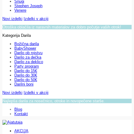
Snugi
Stephen Joseph
Venere
Novi izdelki
Izdelki v akciji
Otroška oblačila iz naravnih materialov za dobro počutje vaših otrok!
Kategorija Darila
Božična darila
BabyShower
Darilo ob rojstvu
Darilo za dečka
Darilo za deklico
Party program
Darilo do 15€
Darilo do 30€
Darilo do 50€
Darilni boni
Novi izdelki
Izdelki v akciji
Najlepša darila za nosečnico, otroke in novopečene starše.
Blog
Kontakt
AKCIJA