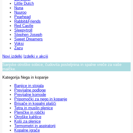
Little Dutch
Nuna
Nuuroo
Pearhead
Rabbit&Friends
Red Castle
Sleepytroll
Stephen Joseph
Sweet Dreamers
Voksi
Zazu
Novi izdelki
Izdelki v akciji
Sanjske otroške sobice, čudovita posteljnina in spalne vreče za vaše
malčke.
Kategorija Nega in kopanje
Banjice in stojala
Previjalne podloge
Previjalne komode
Pripomočki za nego in kopanje
Brisače in kopalni plašči
Tetra in muslin plenice
Pleničke in robčki
Otroške kahlice
Koši za plenice
Termometri in aspiratorji
Kopalne igrače