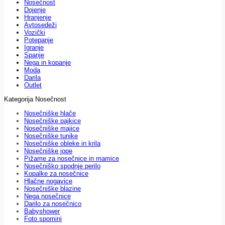
Nosečnost
Dojenje
Hranjenje
Avtosedeži
Vozički
Potepanje
Igranje
Spanje
Nega in kopanje
Moda
Darila
Outlet
Kategorija Nosečnost
Nosečniške hlače
Nosečniške pajkice
Nosečniške majice
Nosečniške tunike
Nosečniške obleke in krila
Nosečniške jope
Pižame za nosečnice in mamice
Nosečniško spodnje perilo
Kopalke za nosečnice
Hlačne nogavice
Nosečniške blazine
Nega nosečnice
Darilo za nosečnico
Babyshower
Foto spomini