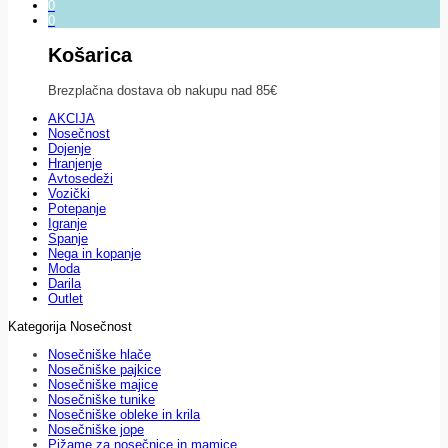
0
0
Košarica
Brezplačna dostava ob nakupu nad 85€
AKCIJA
Nosečnost
Dojenje
Hranjenje
Avtosedeži
Vozički
Potepanje
Igranje
Spanje
Nega in kopanje
Moda
Darila
Outlet
Kategorija Nosečnost
Nosečniške hlače
Nosečniške pajkice
Nosečniške majice
Nosečniške tunike
Nosečniške obleke in krila
Nosečniške jope
Pižame za nosečnice in mamice