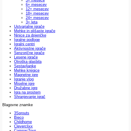
3+ mesece
6+ mesecev
12+ mesecev
18+ mesecev
24+ mesecev
3+ leta
Ustvarjalne igrače
Mehke in plišaste igrače
Ninice za dojenčke
Igralne podloge
Igralni centri
Aktivnostne igrače
Senzorične igrače
Lesene igrače
Otroška glasbila
Sestavljanke
Mehke knjigice
Magnetne igre
Igranje vlog
Miselne igre
Družabne igre
Igra na prostem
Shranjevanje igrač
Blagovne znamke
3Sprouts
Bieco
Childhome
Cleverclixx
CompacToys