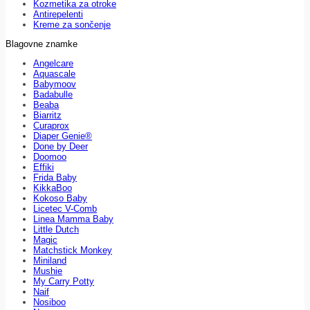
Kozmetika za otroke
Antirepelenti
Kreme za sončenje
Blagovne znamke
Angelcare
Aquascale
Babymoov
Badabulle
Beaba
Biarritz
Curaprox
Diaper Genie®
Done by Deer
Doomoo
Effiki
Frida Baby
KikkaBoo
Kokoso Baby
Licetec V-Comb
Linea Mamma Baby
Little Dutch
Magic
Matchstick Monkey
Miniland
Mushie
My Carry Potty
Naif
Nosiboo