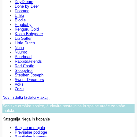
DayDream
Done by Deer
Doomoo
Effiki
Elodie
Ergobaby
Kenguru Gold
Koala Babycare
Lip Satler
Little Dutch
Nuna
Nuuroo
Pearhead
Rabbit&Friends
Red Castle
Sleepytroll
Stephen Joseph
Sweet Dreamers
Voksi
Zazu
Novi izdelki
Izdelki v akciji
Sanjske otroške sobice, čudovita posteljnina in spalne vreče za vaše
malčke.
Kategorija Nega in kopanje
Banjice in stojala
Previjalne podloge
Previjalne komode