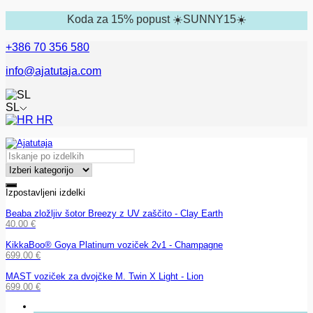
Koda za 15% popust ☀️SUNNY15☀️
+386 70 356 580
info@ajatutaja.com
SL
HR
Izpostavljeni izdelki
Beaba zložljiv šotor Breezy z UV zaščito - Clay Earth
40.00
€
KikkaBoo® Goya Platinum voziček 2v1 - Champagne
699.00
€
MAST voziček za dvojčke M. Twin X Light - Lion
699.00
€