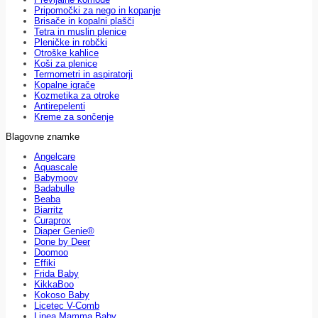
Pripomočki za nego in kopanje
Brisače in kopalni plašči
Tetra in muslin plenice
Pleničke in robčki
Otroške kahlice
Koši za plenice
Termometri in aspiratorji
Kopalne igrače
Kozmetika za otroke
Antirepelenti
Kreme za sončenje
Blagovne znamke
Angelcare
Aquascale
Babymoov
Badabulle
Beaba
Biarritz
Curaprox
Diaper Genie®
Done by Deer
Doomoo
Effiki
Frida Baby
KikkaBoo
Kokoso Baby
Licetec V-Comb
Linea Mamma Baby