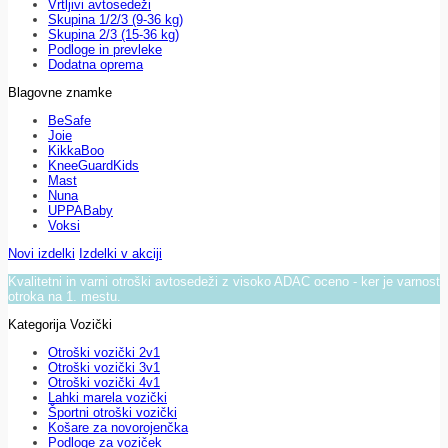
Vrtljivi avtosedeži
Skupina 1/2/3 (9-36 kg)
Skupina 2/3 (15-36 kg)
Podloge in prevleke
Dodatna oprema
Blagovne znamke
BeSafe
Joie
KikkaBoo
KneeGuardKids
Mast
Nuna
UPPABaby
Voksi
Novi izdelki
Izdelki v akciji
Kvalitetni in varni otroški avtosedeži z visoko ADAC oceno - ker je varnost
otroka na 1. mestu.
Kategorija Vozički
Otroški vozički 2v1
Otroški vozički 3v1
Otroški vozički 4v1
Lahki marela vozički
Športni otroški vozički
Košare za novorojenčka
Podloge za voziček