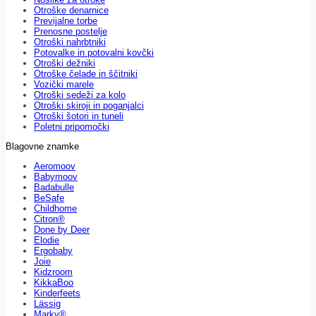
Otroške denarnice
Previjalne torbe
Prenosne postelje
Otroški nahrbtniki
Potovalke in potovalni kovčki
Otroški dežniki
Otroške čelade in ščitniki
Vozički marele
Otroški sedeži za kolo
Otroški skiroji in poganjalci
Otroški šotori in tuneli
Poletni pripomočki
Blagovne znamke
Aeromoov
Babymoov
Badabulle
BeSafe
Childhome
Citron®
Done by Deer
Elodie
Ergobaby
Joie
Kidzroom
KikkaBoo
Kinderfeets
Lässig
Marky®