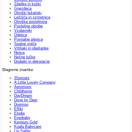
Zibelke in koški
Gnezdeca
Otroški ležalniki
Ležišča in vzmetnice
Otroška posteljnina
Posteljne obrobe
Vzglavniki
Odejice
Povijalne plenice
Spalne vreče
Vrtiljaki in obešanke
Ninice
Nočne lučke
Dodatki in dekoracije
Blagovne znamke
3Sprouts
A Little Lovely Company
Aeromoov
Childhome
DayDream
Done by Deer
Doomoo
Effiki
Elodie
Ergobaby
Kenguru Gold
Koala Babycare
Lip Satler