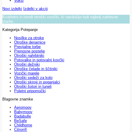
Voksi
Novi izdelki
Izdelki v akciji
Kvalitetni in trendi otroški vozički, ki navdušijo tudi najbolj zahtevne
starše.
Kategorija Potepanje
Nosilke za otroke
Otroške denarnice
Previjalne torbe
Prenosne postelje
Otroški nahrbtniki
Potovalke in potovalni kovčki
Otroški dežniki
Otroške čelade in ščitniki
Vozički marele
Otroški sedeži za kolo
Otroški skiroji in poganjalci
Otroški šotori in tuneli
Poletni pripomočki
Blagovne znamke
Aeromoov
Babymoov
Badabulle
BeSafe
Childhome
Citron®