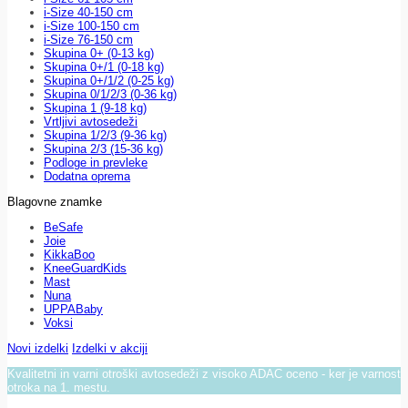
i-Size 40-150 cm
i-Size 100-150 cm
i-Size 76-150 cm
Skupina 0+ (0-13 kg)
Skupina 0+/1 (0-18 kg)
Skupina 0+/1/2 (0-25 kg)
Skupina 0/1/2/3 (0-36 kg)
Skupina 1 (9-18 kg)
Vrtljivi avtosedeži
Skupina 1/2/3 (9-36 kg)
Skupina 2/3 (15-36 kg)
Podloge in prevleke
Dodatna oprema
Blagovne znamke
BeSafe
Joie
KikkaBoo
KneeGuardKids
Mast
Nuna
UPPABaby
Voksi
Novi izdelki
Izdelki v akciji
Kvalitetni in varni otroški avtosedeži z visoko ADAC oceno - ker je varnost
otroka na 1. mestu.