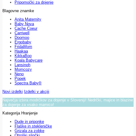
Pripomočki za dojenje
Blagovne znamke
Anita Maternity
Baby Nova
Cache Coeur
Carriwell
Doomoo
Ergobaby
FridaMom
Haakaa
KikkaBoo
Koala Babycare
Lansinoh
Momcozy
Neno
Popek
Spectra Baby®
Novi izdelki
Izdelki v akciji
Največja izbira modrčkov za dojenje v Sloveniji! Nedrčki, majice in blazine
za dojenje za vsako mamico!
Kategorija Hranjenje
Dude in priponke
Flaške in stekleničke
Grizala za zobke
Otroški slinčki