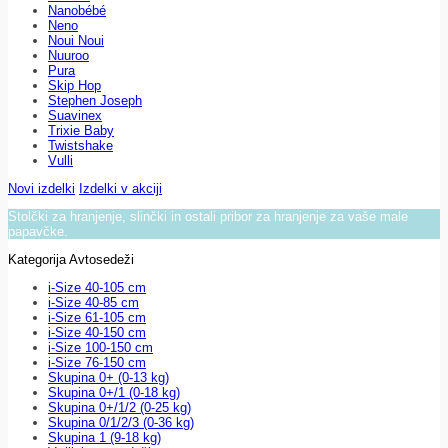
Nanobébé
Neno
Noui Noui
Nuuroo
Pura
Skip Hop
Stephen Joseph
Suavinex
Trixie Baby
Twistshake
Vulli
Novi izdelki
Izdelki v akciji
Stolčki za hranjenje, slinčki in ostali pribor za hranjenje za vaše male
papavčke.
Kategorija Avtosedeži
i-Size 40-105 cm
i-Size 40-85 cm
i-Size 61-105 cm
i-Size 40-150 cm
i-Size 100-150 cm
i-Size 76-150 cm
Skupina 0+ (0-13 kg)
Skupina 0+/1 (0-18 kg)
Skupina 0+/1/2 (0-25 kg)
Skupina 0/1/2/3 (0-36 kg)
Skupina 1 (9-18 kg)