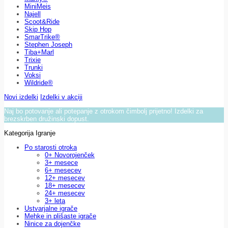
MiniMeis
Najell
Scoot&Ride
Skip Hop
SmarTrike®
Stephen Joseph
Tiba+Marl
Trixie
Trunki
Voksi
Wildride®
Novi izdelki
Izdelki v akciji
Naj bo potovanje ali potepanje z otrokom čimbolj prijetno! Izdelki za
brezskrben družinski dopust.
Kategorija Igranje
Po starosti otroka
0+ Novorojenček
3+ mesece
6+ mesecev
12+ mesecev
18+ mesecev
24+ mesecev
3+ leta
Ustvarjalne igrače
Mehke in plišaste igrače
Ninice za dojenčke