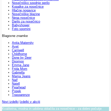
Nosečniško spodnje perilo
Kopalke za nosečnice
Hlačne nogavice
Nosečniške blazine
Nega nosečnice
Darilo za nosečnico
Babyshower
Foto spomini
Blagovne znamke
Anita Maternity
Avet
Carriwell
Childhome
Done by Deer
Doomoo
Emma Jane
Frida Mom
Gabriella
Mama Jeans
Naif
Najell
Pearhead
Popek
Trasparenze
Novi izdelki
Izdelki v akciji
Kvalitetna, modna in udobna oblačila za nosečnice - za dobro počutje