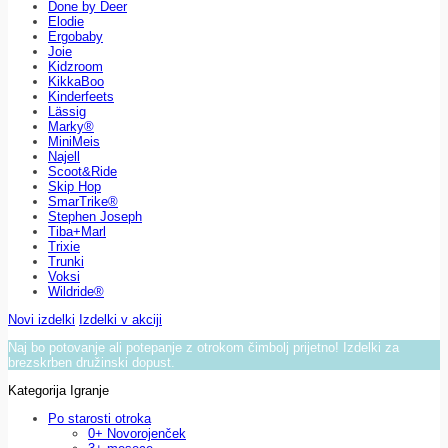
Done by Deer
Elodie
Ergobaby
Joie
Kidzroom
KikkaBoo
Kinderfeets
Lässig
Marky®
MiniMeis
Najell
Scoot&Ride
Skip Hop
SmarTrike®
Stephen Joseph
Tiba+Marl
Trixie
Trunki
Voksi
Wildride®
Novi izdelki
Izdelki v akciji
Naj bo potovanje ali potepanje z otrokom čimbolj prijetno! Izdelki za
brezskrben družinski dopust.
Kategorija Igranje
Po starosti otroka
0+ Novorojenček