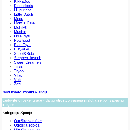
KikkaBoo
Kinderfeets
Lilliputiens
Little Dutch
Modu
Mom`s Care
Muffik®
Mushie
OplaToys
Pearhead
Plan Toys
Play&Go
Scoot&Ride
Stephen Joseph
Sweet Dreamers
Trixie
Tryco
Vilac
Vulli
Zazu
Novi izdelki
Izdelki v akciji
Čudovite otroške igrače - da bo otroštvo vašega malčka še bolj zabavno
in igrivo.
Kategorija Spanje
Otroške varuške
Otroška sobica
Otroške postelje