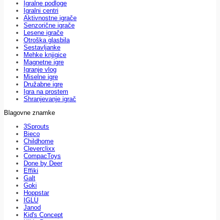
Igralne podloge
Igralni centri
Aktivnostne igrače
Senzorične igrače
Lesene igrače
Otroška glasbila
Sestavljanke
Mehke knjigice
Magnetne igre
Igranje vlog
Miselne igre
Družabne igre
Igra na prostem
Shranjevanje igrač
Blagovne znamke
3Sprouts
Bieco
Childhome
Cleverclixx
CompacToys
Done by Deer
Effiki
Galt
Goki
Hoppstar
IGLU
Janod
Kid's Concept