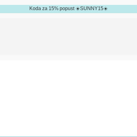
Koda za 15% popust ☀️SUNNY15☀️