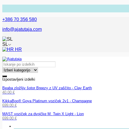
+386 70 356 580
info@ajatutaja.com
SL
HR
Izpostavljeni izdelki
Beaba zložljiv šotor Breezy z UV zaščito - Clay Earth
40.00
€
KikkaBoo® Goya Platinum voziček 2v1 - Champagne
699.00
€
MAST voziček za dvojčke M. Twin X Light - Lion
699.00
€