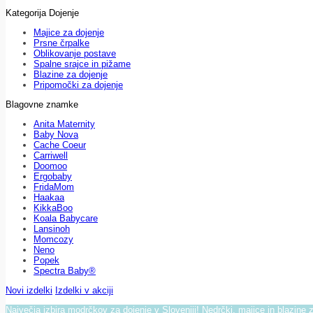
Kategorija Dojenje
Majice za dojenje
Prsne črpalke
Oblikovanje postave
Spalne srajce in pižame
Blazine za dojenje
Pripomočki za dojenje
Blagovne znamke
Anita Maternity
Baby Nova
Cache Coeur
Carriwell
Doomoo
Ergobaby
FridaMom
Haakaa
KikkaBoo
Koala Babycare
Lansinoh
Momcozy
Neno
Popek
Spectra Baby®
Novi izdelki
Izdelki v akciji
Največja izbira modrčkov za dojenje v Sloveniji! Nedrčki, majice in blazine