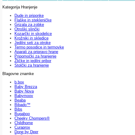
Kategorija Hranjenje
Dude in priponke
Flaške in stekleničke
Grizala za zobke
Otroški slinčki
Kozarčki in skodelice
Krožniki in skledice
Jedilni seti za otroke
Termo posodice in termovke
Aparati za pripravo hrane
Pripomočki za hranjenje
Žličke in jedilni pribor
Stolčki za hranjenje
Blagovne znamke
b.box
Baby Brezza
Baby Nova
Babymoov
Beaba
Bibado™
Bibs
Bugaboo
Cheeky Chompers®
Childhome
Curaprox
Done by Deer