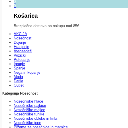
0
0
Košarica
Brezplačna dostava ob nakupu nad 85€
AKCIJA
Nosečnost
Dojenje
Hranjenje
Avtosedeži
Vozički
Potepanje
Igranje
Spanje
Nega in kopanje
Moda
Darila
Outlet
Kategorija Nosečnost
Nosečniške hlače
Nosečniške pajkice
Nosečniške majice
Nosečniške tunike
Nosečniške obleke in krila
Nosečniške jope
Pižame za nosečnice in mamice