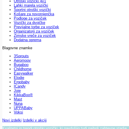
Otroški vozički 4v1
Lahki marela vozički
Športni otroški vozički
Košare za novorojenčka
Podloge za voziček
Vozički za dvojčke
Previjalne torbe za voziček
Organizatorji za voziček
Zimske vreče za voziček
Dodatna oprema
Blagovne znamke
3Sprouts
Aeromoov
Bugaboo
Childhome
Easywalker
Elodie
Ergobaby
ICandy
Joie
KikkaBoo®
Mast
Nuna
UPPABaby
Voksi
Novi izdelki
Izdelki v akciji
Kvalitetni in trendi otroški vozički, ki navdušijo tudi najbolj zahtevne starše.