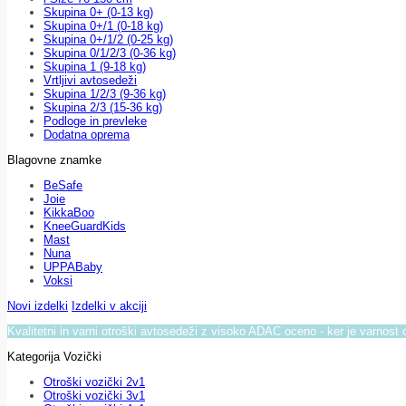
Skupina 0+ (0-13 kg)
Skupina 0+/1 (0-18 kg)
Skupina 0+/1/2 (0-25 kg)
Skupina 0/1/2/3 (0-36 kg)
Skupina 1 (9-18 kg)
Vrtljivi avtosedeži
Skupina 1/2/3 (9-36 kg)
Skupina 2/3 (15-36 kg)
Podloge in prevleke
Dodatna oprema
Blagovne znamke
BeSafe
Joie
KikkaBoo
KneeGuardKids
Mast
Nuna
UPPABaby
Voksi
Novi izdelki
Izdelki v akciji
Kvalitetni in varni otroški avtosedeži z visoko ADAC oceno - ker je varnost 
Kategorija Vozički
Otroški vozički 2v1
Otroški vozički 3v1