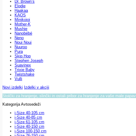
Dr. Brown’s
Elodie
Haakaa
KAOS
Minikoioi
Mother-K
Mushie
Nanobébé
Neno
Noui Noui
Nuuroo
Pura
Skip Hop
Stephen Joseph
Suavinex
Trixie Baby
Twistshake
Vulli
Novi izdelki
Izdelki v akciji
Stolčki za hranjenje, slinčki in ostali pribor za hranjenje za vaše male papa
Kategorija Avtosedeži
i-Size 40-105 cm
i-Size 40-85 cm
i-Size 61-105 cm
i-Size 40-150 cm
i-Size 100-150 cm
i-Size 76-150 cm