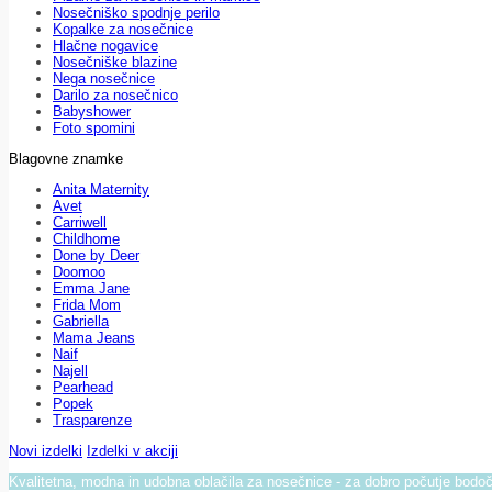
Nosečniško spodnje perilo
Kopalke za nosečnice
Hlačne nogavice
Nosečniške blazine
Nega nosečnice
Darilo za nosečnico
Babyshower
Foto spomini
Blagovne znamke
Anita Maternity
Avet
Carriwell
Childhome
Done by Deer
Doomoo
Emma Jane
Frida Mom
Gabriella
Mama Jeans
Naif
Najell
Pearhead
Popek
Trasparenze
Novi izdelki
Izdelki v akciji
Kvalitetna, modna in udobna oblačila za nosečnice - za dobro počutje bod